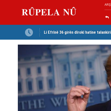
ARŞ
Serokê PWKyê Mustafa Ozçelîk ji bo re