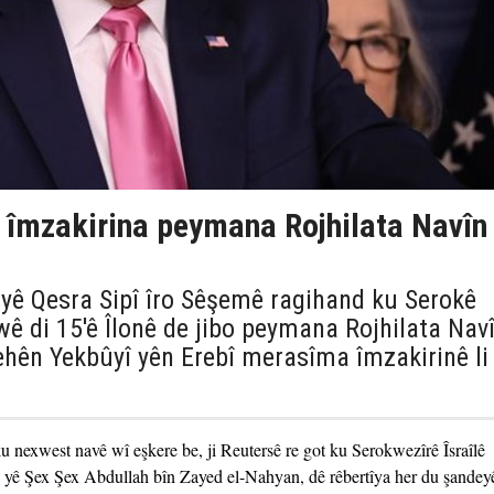
mzakirina peymana Rojhilata Navîn 
 yê Qesra Sipî îro Sêşemê ragihand ku Serokê
 di 15'ê Îlonê de jibo peymana Rojhilata Nav
gehên Yekbûyî yên Erebî merasîma îmzakirinê li
u nexwest navê wî eşkere be, ji Reutersê re got ku Serokwezîrê Îsraîlê
yê Şex Şex Abdullah bîn Zayed el-Nahyan, dê rêbertîya her du şandey