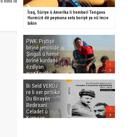
a niha di
Îraq, Sûriye û Amerîka li hemberî Tengava
Hurmizê dê peymana xeta boriyê ya nû îmze
bikin
PWK: Piştişê
PWK: Ma
birînê jenosîdê
şehîdan
Şingalî û heme
Enfalê
birînê kurdanê
Barzanîy
êzdîyan
hurmet 
wazîfeyêkê
kenê
neteweyî yê
Bi Seîd VEROJ
Wezîra
heme kurdanê
re li ser pirtûka
Berhema
dinya yo
Du Birayên
Cengî y
Bedirxanî:
Pakistan
Celadet û
û hevjîn
Kamiran
em Kurd
Bedirxan
(1913 -1923)