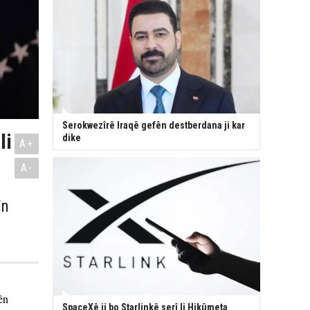
Serokwezîrê Iraqê gefên destberdana ji kar
li
dike
A+
A-
în
ên
SpaceXê ji bo Starlinkê serî li Hikûmeta