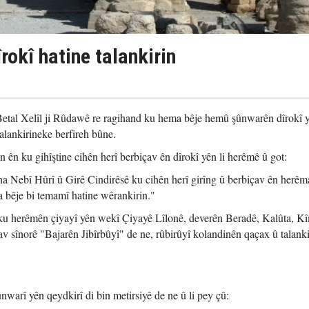
îrokî hatine talankirin
etal Xelîl ji Rûdawê re ragihand ku hema bêje hemû şûnwarên dîrokî y
alankirineke berfireh bûne.
an ên ku gihîştine cihên herî berbiçav ên dîrokî yên li herêmê û got:
ha Nebî Hûrî û Girê Cindirêsê ku cihên herî girîng û berbiçav ên herêm
 bêje bi temamî hatine wêrankirin."
 ku herêmên çiyayî yên wekî Çiyayê Lîlonê, deverên Beradê, Kalûta, Kî
 sînorê "Bajarên Jibîrbûyî" de ne, rûbirûyî kolandinên qaçax û talanki
nwarî yên qeydkirî di bin metirsiyê de ne û li pey çû: