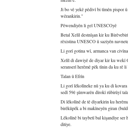
Ji bo vê yekê pêdivî bi tîmên pispor 
wêrankirin."
Pêwendiyên li gel UNESCOyê
Betal Xelîl destnîşan kir ku Birêve
rêxistina UNESCO û saziyên navnetew
Li gorî gotina wî, armanca van civînan
Xelîl di dawiyê de diyar kir ku wekî 
seranserî herêmê pêk tînin da ku rê li
Talan û Efrîn
Li gorî lêkolîneke nû ya ku di kovara
sedî 59ê şûnwarên dîrokî rûbirûyî tal
Di lêkolînê de tê diyarkirin ku herêm
birêkûpêk a bi makîneyên giran (buld
Lêkolînê bi taybetî bal kişandiye ser
ditiye.