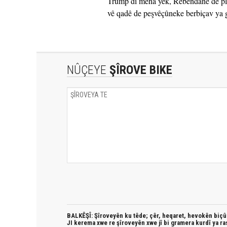
Trump di meha yek, Rêbendanê de plane
vê qadê de peşvêçûneke berbiçav ya 
NÛÇEYE
ŞÎROVE BIKE
BALKÊŞÎ: Şîroveyên ku têde;
çêr, heqaret, hevokên biçûk
JI kerema xwe re şîroveyên xwe jî bi
gramera kurdî
ya ra