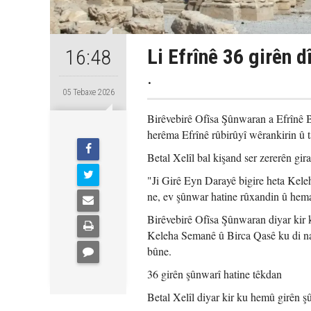
Li Efrînê 36 girên d
16:48
.
05 Tebaxe 2026
Birêvebirê Ofîsa Şûnwaran a Efrînê B
herêma Efrînê rûbirûyî wêrankirin û t
Betal Xelîl bal kişand ser zererên gir
"Ji Girê Eyn Darayê bigire heta Kele
ne, ev şûnwar hatine rûxandin û hema
Birêvebirê Ofîsa Şûnwaran diyar kir
Keleha Semanê û Birca Qasê ku di nav
bûne.
36 girên şûnwarî hatine têkdan
Betal Xelîl diyar kir ku hemû girên şû