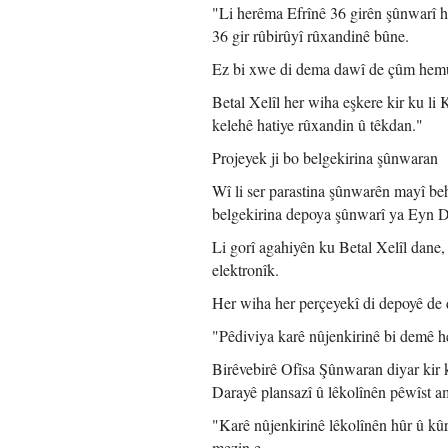
"Li herêma Efrînê 36 girên şûnwarî 
36 gir rûbirûyî rûxandinê bûne.
Ez bi xwe di dema dawî de çûm hemû 
Betal Xelîl her wiha eşkere kir ku li
kelehê hatiye rûxandin û têkdan."
Projeyek ji bo belgekirina şûnwaran
Wî li ser parastina şûnwarên mayî be
belgekirina depoya şûnwarî ya Eyn D
Li gorî agahiyên ku Betal Xelîl dane,
elektronîk.
Her wiha her perçeyekî di depoyê de 
"Pêdiviya karê nûjenkirinê bi demê h
Birêvebirê Ofîsa Şûnwaran diyar kir
Darayê plansazî û lêkolînên pêwîst am
"Karê nûjenkirinê lêkolînên hûr û kûr
mezin e.