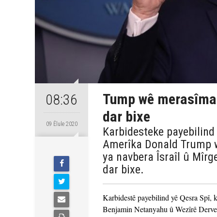
Tump wê merasîma î
08:36
dar bixe
09 Êlule 2020
Karbidesteke payebilind
Amerîka Donald Trump wê
ya navbera Îsraîl û Mîr
dar bixe.
Karbidestê payebilind yê Qesra Spî, k
Benjamin Netanyahu û Wezîrê Derve 