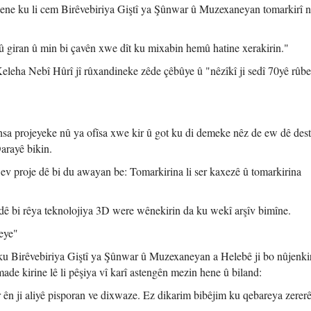
hene ku li cem Birêvebiriya Giştî ya Şûnwar û Muzexaneyan tomarkirî n
giran û min bi çavên xwe dît ku mixabin hemû hatine xerakirin."
 Keleha Nebî Hûrî jî rûxandineke zêde çêbûye û "nêzîkî ji sedî 70yê rûbe
hsa projeyeke nû ya ofîsa xwe kir û got ku di demeke nêz de ew dê dest
arayê bikin.
 ev proje dê bi du awayan be: Tomarkirina li ser kaxezê û tomarkirina
dê bi rêya teknolojiya 3D were wênekirin da ku wekî arşîv bimîne.
eye"
 ku Birêvebiriya Giştî ya Şûnwar û Muzexaneyan a Helebê ji bo nûjenki
ade kirine lê li pêşiya vî karî astengên mezin hene û biland:
 ên ji aliyê pisporan ve dixwaze. Ez dikarim bibêjim ku qebareya zererê