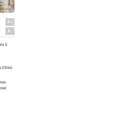
A+
A-
ên li
a Efrînê
mar,
rinê