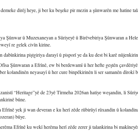
û demeke dirêj heye, ji ber ku beşeke pir mezin a şûnwarên me hatine tal
biriya Şûnwar û Muzexaneyan a Sûriyeyê û Birêvebiriya Şûnwaran a Hele
eyî re gelek civîn kirine.
 dabînkirina piştgiriya darayî û pisporî ye da ku dest bi karê nûjenkirin
Ofîsa Şûnwaran a Efrînê, ew bi berdewamî û her hefte geştên çavdêriyê 
 ber kolandinên neyasayî û her cure binpêkirinên li ser samanên dîrokî b
 zanistî “Heritage”yê de 23yê Tîrmeha 2026an hatiye weşandin, li Sûriye
ankirinê bûne.
a Efrînê yek ji wan deveran e ku herî zêde rûbirûyî rûxandin û kolandin
ozeran) bûye.
 herêma Efrînê ku wekî herêma herî zêde zerer ji talankirina bi makîneyê