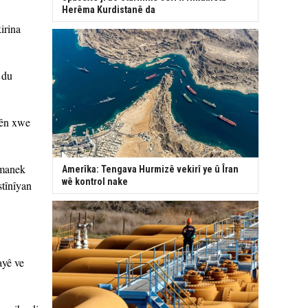
Herêma Kurdistanê da
irina
 du
anên xwe
ymanek
Amerîka: Tengava Hurmizê vekirî ye û Îran
wê kontrol nake
stînîyan
ayê ve