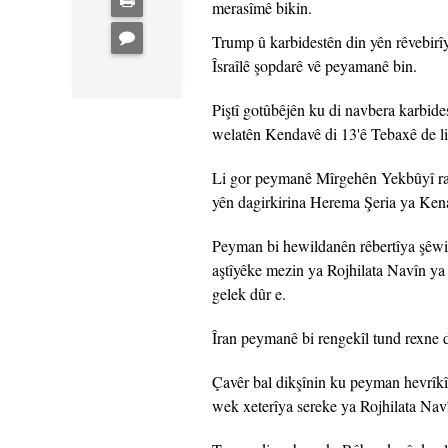
merasîmê bikin.
Trump û karbidestên din yên rêvebirîy
Îsraîlê şopdarê vê peyamanê bin.
Piştî gotûbêjên ku di navbera karbid
welatên Kendavê di 13'ê Tebaxê de li 
Li gor peymanê Mîrgehên Yekbûyî razî 
yên dagirkirina Herema Şeria ya Ken
Peyman bi hewildanên rêbertîya şêwi
aştîyêke mezin ya Rojhilata Navîn ya j
gelek dûr e.
Îran peymanê bi rengekîl tund rexne 
Çavêr bal dikşînin ku peyman hevrîkî
wek xeterîya sereke ya Rojhilata Navî