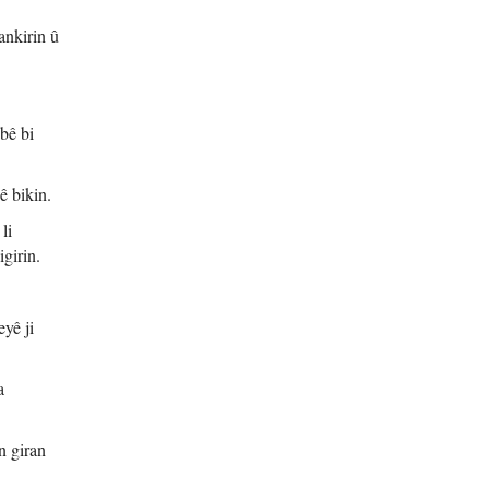
ankirin û
bê bi
ê bikin.
li
igirin.
yê ji
a
n giran