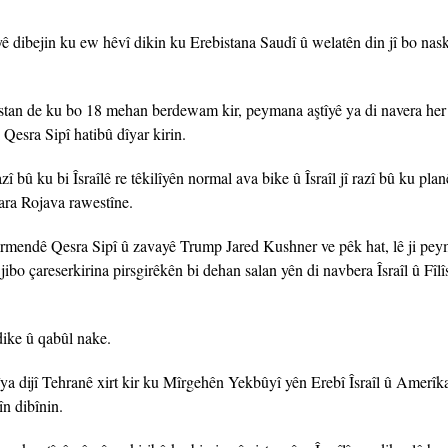
ê dibejin ku ew hêvî dikin ku Erebistana Saudî û welatên din jî bo nask
estan de ku bo 18 mehan berdewam kir, peymana aştîyê ya di navera her
Qesra Sipî hatibû dîyar kirin.
bû ku bi Îsraîlê re têkilîyên normal ava bike û Îsraîl jî razî bû ku pl
ara Rojava rawestîne.
rmendê Qesra Sipî û zavayê Trump Jared Kushner ve pêk hat, lê ji pe
ibo çareserkirina pirsgirêkên bi dehan salan yên di navbera Îsraîl û Fîlî
dike û qabûl nake.
ya dijî Tehranê xirt kir ku Mîrgehên Yekbûyî yên Erebî Îsraîl û Amerîk
n dibînin.