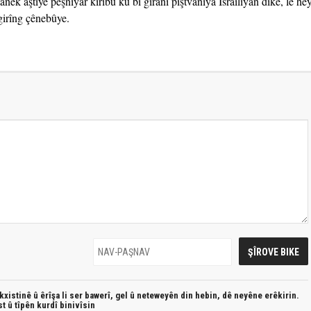
k aştîyê pêşnîyar kiribû ku bi giranî piştvanîya Îsraîlîyan dike, lê hey
girîng çênebûye.
xistinê û êrîşa li ser bawerî, gel û neteweyên din hebin,
dê neyêne erêkirin.
st û
tîpên kurdî
binivîsin