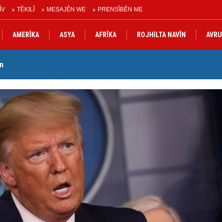
ÎV
TÊKILÎ
MESAJÊN WE
PRENSÎBÊN ME
AMERÎKA
ASYA
AFRÎKA
ROJHİLTA NAVÎN
AVRU
wşa kurê Serokê PAKê Husên Yezdanpena li gel wî axivî
Ko