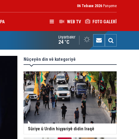
06 Tebaxe 2026
Panşeme
PA
WEB TV
FOTO GALERÎ
Diyarbakır
nsulê Almanyayê xatir ji Nêçîrvan Barzanî xwest
24 °C
Nûçeyên din vê kategoriyê
Sûriye û Urdin hişyariyê didin Iraqê