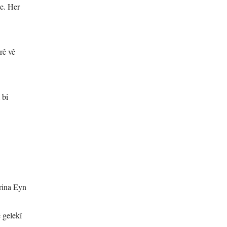
e. Her
rê vê
 bi
rina Eyn
 gelekî