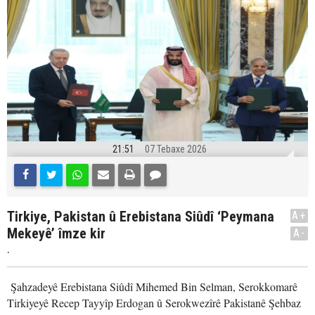
21:51
07 Tebaxe 2026
Tirkiye, Pakistan û Erebistana Siûdî ‘Peymana
A+
Mekeyê’ îmze kir
A-
.
Şahzadeyê Erebistana Siûdî Mihemed Bin Selman, Serokkomarê
Tirkiyeyê Recep Tayyîp Erdogan û Serokwezîrê Pakistanê Şehbaz