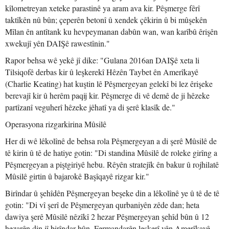
kîlometreyan xeteke parastinê ya aram ava kir. Pêşmerge fêrî
taktîkên nû bûn; çeperên betonî û xendek çêkirin û bi mûşekên
Mîlan ên antîtank ku hevpeymanan dabûn wan, wan karîbû êrişên
xwekujî yên DAIŞê rawestînin."
Rapor behsa wê yekê jî dike: "Gulana 2016an DAIŞê xeta li
Tilsiqofê derbas kir û leşkerekî Hêzên Taybet ên Amerîkayê
(Charlie Keating) hat kuştin lê Pêşmergeyan gelekî bi lez êrişeke
berevajî kir û herêm paqij kir. Pêşmerge di vê demê de ji hêzeke
partîzanî veguherî hêzeke jêhatî ya di şerê klasîk de."
Operasyona rizgarkirina Mûsilê
Her di wê lêkolînê de behsa rola Pêşmergeyan a di şerê Mûsilê de
tê kirin û tê de hatiye gotin: "Di standina Mûsilê de roleke girîng a
Pêşmergeyan a piştgiriyê hebu. Rêyên stratejîk ên bakur û rojhilatê
Mûsilê girtin û bajarokê Başîqayê rizgar kir."
Birîndar û şehîdên Pêşmergeyan beşeke din a lêkolînê ye û tê de tê
gotin: "Di vî şerî de Pêşmergeyan qurbaniyên zêde dan; heta
dawiya şerê Mûsilê nêzîkî 2 hezar Pêşmergeyan şehîd bûn û 12
hezarên din jî birîndar bûn. Fermandarên leşkerî yên Amerîkayê,