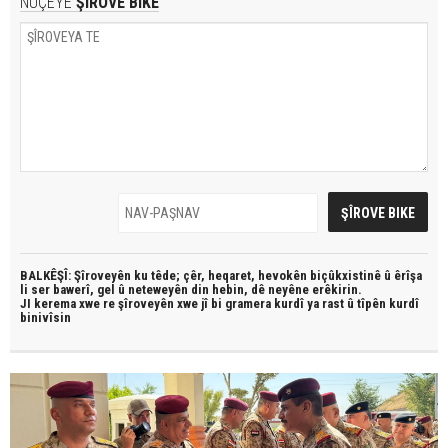
NÛÇEYE
ŞÎROVE BIKE
BALKÊŞÎ: Şîroveyên ku têde;
çêr, heqaret, hevokên biçûkxistinê û êrîşa
li ser bawerî, gel û neteweyên din hebin,
dê neyêne erêkirin.
JI kerema xwe re şîroveyên xwe jî bi
gramera kurdî
ya rast û
tîpên kurdî
binivîsin