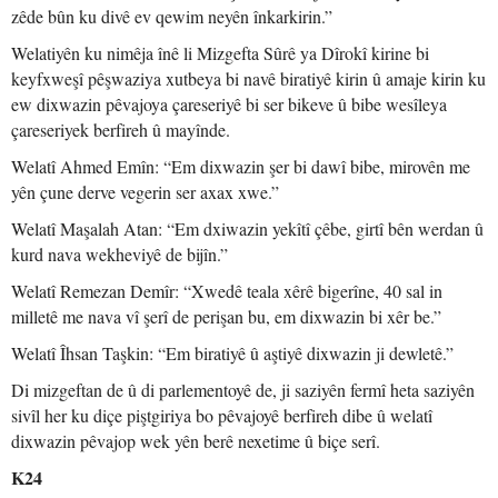
zêde bûn ku divê ev qewim neyên înkarkirin.”
Welatiyên ku nimêja înê li Mizgefta Sûrê ya Dîrokî kirine bi
keyfxweşî pêşwaziya xutbeya bi navê biratiyê kirin û amaje kirin ku
ew dixwazin pêvajoya çareseriyê bi ser bikeve û bibe wesîleya
çareseriyek berfireh û mayînde.
Welatî Ahmed Emîn: “Em dixwazin şer bi dawî bibe, mirovên me
yên çune derve vegerin ser axax xwe.”
Welatî Maşalah Atan: “Em dxiwazin yekîtî çêbe, girtî bên werdan û
kurd nava wekheviyê de bijîn.”
Welatî Remezan Demîr: “Xwedê teala xêrê bigerîne, 40 sal in
milletê me nava vî şerî de perişan bu, em dixwazin bi xêr be.”
Welatî Îhsan Taşkin: “Em biratiyê û aştiyê dixwazin ji dewletê.”
Di mizgeftan de û di parlementoyê de, ji saziyên fermî heta saziyên
sivîl her ku diçe piştgiriya bo pêvajoyê berfireh dibe û welatî
dixwazin pêvajop wek yên berê nexetime û biçe serî.
K24