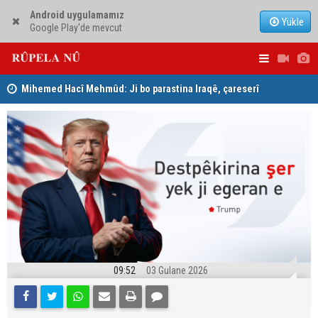
Android uygulamamız
Yükle
Google Play'de mevcut
Mihemed Hacî Mehmûd: Ji bo parastina Iraqê, çareserî
Serokerkan
sîstema konfederalî ye
Dîcleyê hi
09:52
03 Gulane 2026