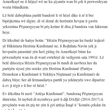
Amerîkayê ne û hêjayî wê ne ku şiyanên wan bi çek û perwerdeyan
werin bilindkirin.
Lê belê dabeşbûna partîtî bandorê li vê hêzê dike û rê li ber
bipêşketina wê digire, di vê demê de herêmên hevpar û gavên
yekxistina Pêşmergeyan bi pêş ketine lê dîsa jî bandora van faktoran
heye.
Di lêkolînê de hatiye hotin: "Hêzên Pêşmergeyan ku baskê leşkerî
yê Hikûmeta Herêma Kurdistanê ne, li Rojhilata Navîn yek ji
hevparên parastinê yên herî girîng ên Amerîkayê bûne ku
pêwendiyên wan ên di warê ewlehiyê de vedigerin sala 1991ê. Lê
belê dilsoziya Hêzên Pêşmergeyan bi tundî di navbera her du
partiyên siyasî yên sereke yên Herêma Kurdistanê (Partiya
Demokrat a Kurdistanê û Yekîtiya Niştimanî ya Kurdistanê) de
dabeş bûye; her alî fermandariya partîtî ya yekîneyên xwe diparêze
û ev jî rêgir e li ber vê hêzê."
Ev lêkolîna bi navê "Artêşa Kurdistanê", bandoraq Pêşmergeyan
dinirxîne, bi taybetî di tecrubeya şerê li dijî DAIŞê (2014-2017) û
pevçûnên wan ên piş tre yên li gel artêşa Îraqê û "komên çekdar ên