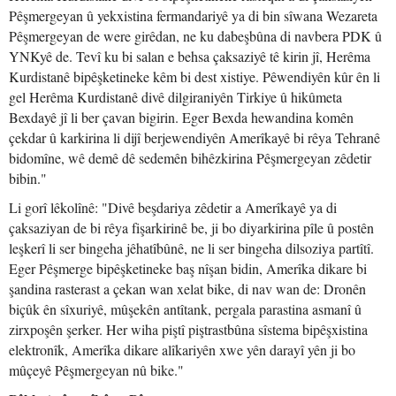
Pêşmergeyan û yekxistina fermandariyê ya di bin sîwana Wezareta
Pêşmergeyan de were girêdan, ne ku dabeşbûna di navbera PDK û
YNKyê de. Tevî ku bi salan e behsa çaksaziyê tê kirin jî, Herêma
Kurdistanê bipêşketineke kêm bi dest xistiye. Pêwendiyên kûr ên li
gel Herêma Kurdistanê divê dilgiraniyên Tirkiye û hikûmeta
Bexdayê jî li ber çavan bigirin. Eger Bexda hewandina komên
çekdar û karkirina li dijî berjewendiyên Amerîkayê bi rêya Tehranê
bidomîne, wê demê dê sedemên bihêzkirina Pêşmergeyan zêdetir
bibin."
Li gorî lêkolînê: "Divê beşdariya zêdetir a Amerîkayê ya di
çaksaziyan de bi rêya fişarkirinê be, ji bo diyarkirina pîle û postên
leşkerî li ser bingeha jêhatîbûnê, ne li ser bingeha dilsoziya partîtî.
Eger Pêşmerge bipêşketineke baş nîşan bidin, Amerîka dikare bi
şandina rasterast a çekan wan xelat bike, di nav wan de: Dronên
biçûk ên sîxuriyê, mûşekên antîtank, pergala parastina asmanî û
zirxpoşên şerker. Her wiha piştî piştrastbûna sîstema bipêşxistina
elektronîk, Amerîka dikare alîkariyên xwe yên darayî yên ji bo
mûçeyê Pêşmergeyan nû bike."