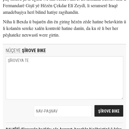
Fermandarê Giştî yê Hêzên Çekdar Elî Zeydî, li seranserê Iraqê
amadebaşiya herî bilind hatiye ragihandin.
Niha li Bexda û bajarên din ên giring hêzên zêde hatine belavkirin û
li kolanên sereke xalên kontrolê hatine danîn, da ku rê li ber her
pêşhateke nexwastî were girtin.
NÛÇEYE
ŞÎROVE BIKE