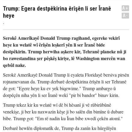
Trump: Egera destpêkirina êrîşên li ser Îranê
A+
heye
A-
.
Serokê Amerîkayê Donald Trump ragihand, egereke vekirî
heye ku welatê wî êrîşên leşkerî yên li ser Îranê bide
destpêkirin. Trump herwiha aşkere kir, Tehranê planeke nû ji
bo rawestandina şer pêşkêş kiriye, lê Washington mercên wan
qebûl nake.
Serokê Amerîkayê Donald Trump li eyaleta Floridayê bersiva pirsên
rojnamevanan da. Trump derbarê destpêkirina êrîşên li ser Tehranê
de got: "Egere heye ku ev yek biqewime." Trump ambargo û
dorpêçên niha yên li ser Îranê wekî "pir bi bandor" binav kirin.
Trump tekez kir ku welatê wî dê bi hêsanî ji vê rûbirûbûnê
venekişe, ji ber ku naxwazin kêşe ji bo salên din bimîne û dubare
bibe. Trump got: "Em rê nadin ku Îran bibe xwedî çekên atomî."
Derbarê hewlên dîplomatîk de, Trump da zanîn ku hûrgiliyên