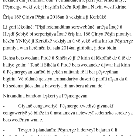
Pêşmerge wekî yek ji baştirîn hêzên Rojhilata Navîn wesif kirine."
Êrişa 16ê Çiriya Pêşîn a 2016an û vekişîna ji Kerkûkê
Li gorî lêkolînê: "Piştî referandûma serxwebûnê, artêşa Îraqê û
Heşdî Şebiyê bi serperiştiya Îranê êriş kir. 16ê Çiriya Pêşîn piraniya
hêzên YNKyê ji Kerkûkê vekişiyan û vê yekê wiha kir ku Pêşmerge
piraniya wan herêmên ku sala 2014an girtibûn, ji dest bidin."
Behsa berxwedana Pirdê û Sihêlayê jî tê kirin di lêkolînê de û tê de
hatiye gotin: "Tenê li Sihêla û Pirdê berxwedaneke dijwar hat kirin
û Pêşmergeyan karîbû bi çekên antîtank rê li ber pêşveçûnan
bigirin. Vê rûdanê qelsiya fermandariya duserî û partîtî nîşan da û
bû sedema jidestdana baweriya di navbera aliyan de."
Nirxandina bandora leşkerî ya Pêşmergeyan
- Giyanê cengaweriyê: Pêşmerge xwediyê giyanekî
cengaweriyê yê bihêz in û nasnameya neteweyî sedemeke sereke ya
berxwedêriya wan e.
- Tevger û plandanîn: Pêşmerge li derveyî bajaran û li