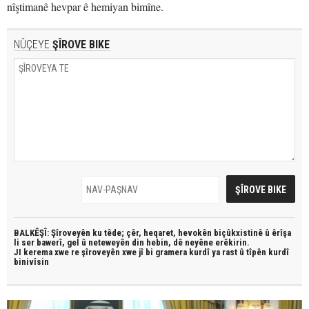
nîştimanê hevpar ê hemiyan bimîne.
NÛÇEYE
ŞÎROVE BIKE
BALKÊŞÎ: Şîroveyên ku têde;
çêr, heqaret, hevokên biçûkxistinê û êrîşa
li ser bawerî, gel û neteweyên din hebin,
dê neyêne erêkirin.
JI kerema xwe re şîroveyên xwe jî bi
gramera kurdî
ya rast û
tîpên kurdî
binivîsin