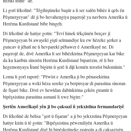
nêzîkî Îranê" de.
Li gorî lêkolînê: "Têgihiştineke baştir a li ser xalên bihêz û qels ên
Pêşmergeyan" dê ji bo hevahengiya paşerojê ya navbera Amerîka û
Herêma Kurdistanê bibe bingeh.
Di lêkolînê de hatiye gotin: "Tevî hinek têkçûnên berçav jî
Pêşmergeyan bi awayekî giştî selmandiye ku ew hêzeke şerker a
guncav û jêhatî ne û hevparekî pêbawer ê Amerîkayê ne. Di
paşerojê de, divê Amerîka li ser bihêzkirina Pêşmergeyan kar bike
da ku karibin sînorên Herêma Kurdistanê biparêzin, rê li ber
hegemonyaya Îranê bigirin û şerê li dijî komên terorîst bidomînin."
Loma li gorî raporê: "Pêwîst e Amerîka ji bo pênasekirina
Pêşmergeyan a wekî hêza sereke ya berpirsyar di parastina sînoran
de fişarê bike. Divê ev hewldan dabînkirina çekên girantir û
bipêşxistina parastina asmanî li xwe bigire."
Şertên Amerîkayê yên ji bo çaksazî û yekxistina fermandariyê
Di lêkolînê de behsa "şert û fişaran" a ji bo yekxistina Pêşmergeyan
hatiye kirin û tê gotin: "Bipêşxistina pêwendiyên Amerîka û
Herêma Kurdistanê divê bi bipêşketineke rasteqîn a di çaksaziyên