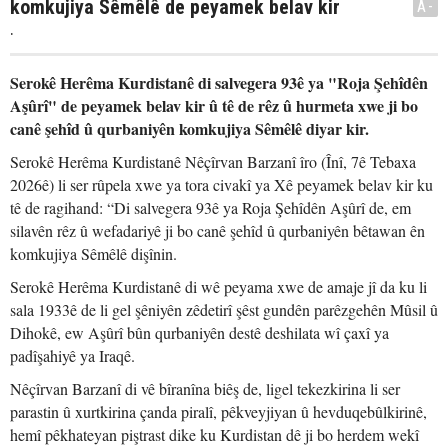
komkujiya Sêmêlê de peyamek belav kir
A-
.
Serokê Herêma Kurdistanê di salvegera 93ê ya "Roja Şehîdên
Aşûrî" de peyamek belav kir û tê de rêz û hurmeta xwe ji bo
canê şehîd û qurbaniyên komkujiya Sêmêlê diyar kir.
Serokê Herêma Kurdistanê Nêçîrvan Barzanî îro (Înî, 7ê Tebaxa
2026ê) li ser rûpela xwe ya tora civakî ya Xê peyamek belav kir ku
tê de ragihand: “Di salvegera 93ê ya Roja Şehîdên Aşûrî de, em
silavên rêz û wefadariyê ji bo canê şehîd û qurbaniyên bêtawan ên
komkujiya Sêmêlê dişînin.
Serokê Herêma Kurdistanê di wê peyama xwe de amaje jî da ku li
sala 1933ê de li gel şêniyên zêdetirî şêst gundên parêzgehên Mûsil û
Dihokê, ew Aşûrî bûn qurbaniyên destê deshilata wî çaxî ya
padîşahiyê ya Iraqê.
Nêçîrvan Barzanî di vê bîranîna biêş de, ligel tekezkirina li ser
parastin û xurtkirina çanda piralî, pêkveyjiyan û hevduqebûlkirinê,
hemî pêkhateyan piştrast dike ku Kurdistan dê ji bo herdem wekî