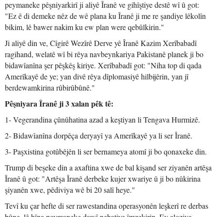
peymaneke pêşniyarkirî ji aliyê Îranê ve gihîştiye destê wî û got:
"Ez ê di demeke nêz de wê plana ku Îranê ji me re şandiye lêkolîn
bikim, lê bawer nakim ku ew plan were qebûlkirin."
Ji aliyê din ve, Cîgirê Wezîrê Derve yê Îranê Kazim Xerîbabadî
ragihand, welatê wî bi rêya navbeynkariya Pakistanê planek ji bo
bidawîanîna şer pêşkêş kiriye. Xerîbabadî got: "Niha top di qada
Amerîkayê de ye; yan divê rêya dîplomasiyê hilbijêrin, yan jî
berdewamkirina rûbirûbûnê."
Pêşniyara Îranê ji 3 xalan pêk tê:
1- Vegerandina çûnûhatina azad a keştiyan li Tengava Hurmizê.
2- Bidawîanîna dorpêça deryayî ya Amerîkayê ya li ser Îranê.
3- Paşxistina gotûbêjên li ser bernameya atomî ji bo qonaxeke din.
Trump di beşeke din a axaftina xwe de bal kişand ser ziyanên artêşa
Îranê û got: "Artêşa Îranê derbeke kujer xwariye û ji bo nûkirina
şiyanên xwe, pêdiviya wê bi 20 salî heye."
Tevî ku çar hefte di ser rawestandina operasyonên leşkerî re derbas
bûne, lê hîna peymaneke dawî nehatiye îmzekirin. Ev aloziya