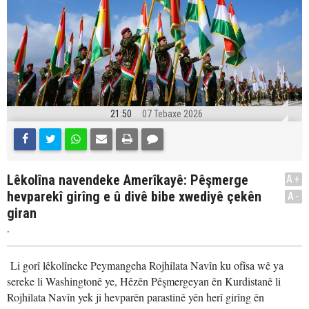
21:50
07 Tebaxe 2026
Lêkolîna navendeke Amerîkayê: Pêşmerge
A+
hevparekî girîng e û divê bibe xwediyê çekên
A-
giran
.
Li gorî lêkolîneke Peymangeha Rojhilata Navîn ku ofîsa wê ya
sereke li Washingtonê ye, Hêzên Pêşmergeyan ên Kurdistanê li
Rojhilata Navîn yek ji hevparên parastinê yên herî girîng ên