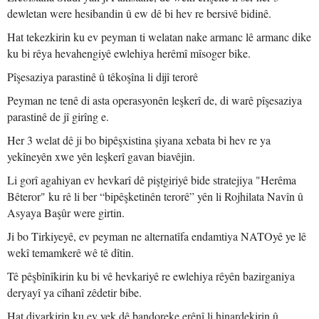
dewletan were hesibandin û ew dê bi hev re bersivê bidinê.
Hat tekezkirin ku ev peyman ti welatan nake armanc lê armanc dike
ku bi rêya hevahengiyê ewlehiya herêmî mîsoger bike.
Pîşesaziya parastinê û têkoşîna li dijî terorê
Peyman ne tenê di asta operasyonên leşkerî de, di warê pîşesaziya
parastinê de jî girîng e.
Her 3 welat dê ji bo bipêşxistina şiyana xebata bi hev re ya
yekîneyên xwe yên leşkerî gavan biavêjin.
Li gorî agahiyan ev hevkarî dê piştgiriyê bide stratejiya "Herêma
Bêteror" ku rê li ber “bipêşketinên terorê” yên li Rojhilata Navîn û
Asyaya Başûr were girtin.
Ji bo Tirkiyeyê, ev peyman ne alternatîfa endamtiya NATOyê ye lê
wekî temamkerê wê tê dîtin.
Tê pêşbînîkirin ku bi vê hevkariyê re ewlehiya rêyên bazirganiya
deryayî ya cîhanî zêdetir bibe.
Hat diyarkirin ku ev yek dê bandoreke erênî li hinardekirin û