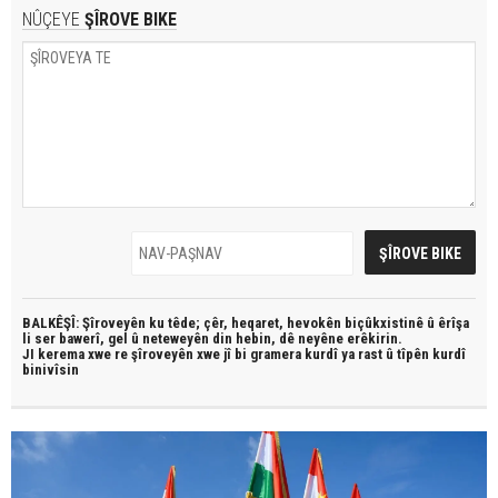
NÛÇEYE
ŞÎROVE BIKE
BALKÊŞÎ: Şîroveyên ku têde;
çêr, heqaret, hevokên biçûkxistinê û êrîşa
li ser bawerî, gel û neteweyên din hebin,
dê neyêne erêkirin.
JI kerema xwe re şîroveyên xwe jî bi
gramera kurdî
ya rast û
tîpên kurdî
binivîsin