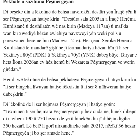
Pêkhate û sazîbûna Pêşmergeyan
Di beşeke din a lêkolînê de behsa naverokên destûrî yên Îraqê yên li
ser Pêşmergeyan hatiye kirin: "Destûra sala 2005an a Îraqê Herêma
Kurdistanê û desthilatên wê nas kirin (Madeya 117an) û maf da
wan ku xwediyê hêzên ewlehiya navxweyî yên wekî polîs û
parêzvanên herêmê bin (Madeya 121ê). Her çend Serokê Herêma
Kurdistanê fermandarê giştî be jî fermandariya hêzan hîn jî li ser
Yekîneya 80yî (PDK) û Yekîneya 70yî (YNK) dabeş bûye. Biryar e
heta Îlona 2026an ev hêz hemû bi Wezareta Pêşmergeyan ve werin
girêdan."
Her di wê lêkolînê de behsa pêkhateya Pêşmergeyan hatiye kirin ku
"li ser bingeha lîwayan hatiye rêkxistin û li ser 8 mîhweran hatiye
dabeşkirin."
Di lêkolînê de li ser hejmara Pêşmergeyan jî hatiye gotin:
"Texmînên li ser hejmara Pêşmergeyan ji hev cuda ne; hinek dibêjin
di navbera 190 û 250 hezarî de ye û hinekên din jî dibêjin digihe
350 hezarî. Lê belê li gorî nirxandineke sala 2021ê, nêzîkî 56 hezar
Pêşmergeyên ji bo şer amade hene."