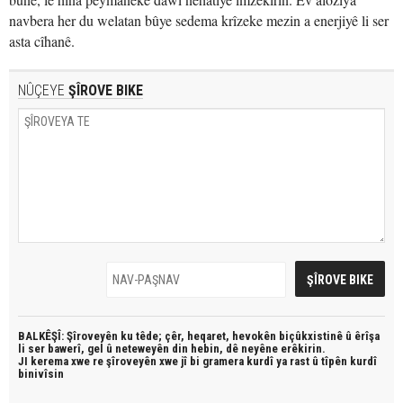
navbera her du welatan bûye sedema krîzeke mezin a enerjiyê li ser
asta cîhanê.
NÛÇEYE
ŞÎROVE BIKE
BALKÊŞÎ: Şîroveyên ku têde;
çêr, heqaret, hevokên biçûkxistinê û êrîşa
li ser bawerî, gel û neteweyên din hebin,
dê neyêne erêkirin.
JI kerema xwe re şîroveyên xwe jî bi
gramera kurdî
ya rast û
tîpên kurdî
binivîsin