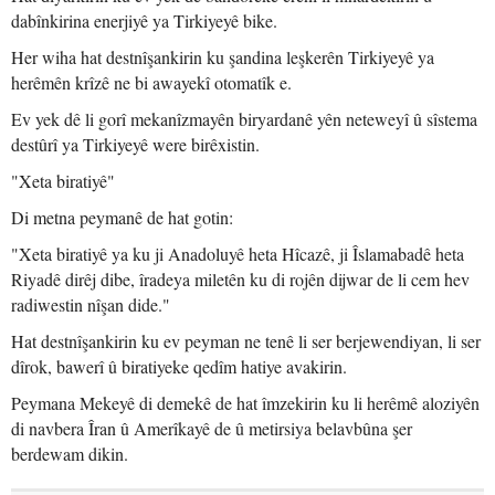
dabînkirina enerjiyê ya Tirkiyeyê bike.
Her wiha hat destnîşankirin ku şandina leşkerên Tirkiyeyê ya
herêmên krîzê ne bi awayekî otomatîk e.
Ev yek dê li gorî mekanîzmayên biryardanê yên neteweyî û sîstema
destûrî ya Tirkiyeyê were birêxistin.
"Xeta biratiyê"
Di metna peymanê de hat gotin:
"Xeta biratiyê ya ku ji Anadoluyê heta Hîcazê, ji Îslamabadê heta
Riyadê dirêj dibe, îradeya miletên ku di rojên dijwar de li cem hev
radiwestin nîşan dide."
Hat destnîşankirin ku ev peyman ne tenê li ser berjewendiyan, li ser
dîrok, bawerî û biratiyeke qedîm hatiye avakirin.
Peymana Mekeyê di demekê de hat îmzekirin ku li herêmê aloziyên
di navbera Îran û Amerîkayê de û metirsiya belavbûna şer
berdewam dikin.