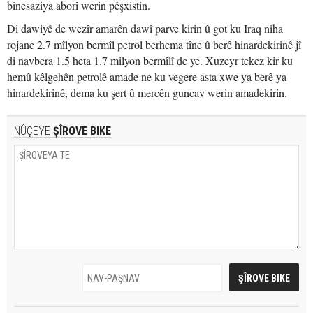
binesaziya aborî werin pêşxistin.
Di dawiyê de wezîr amarên dawî parve kirin û got ku Iraq niha
rojane 2.7 mîlyon bermîl petrol berhema tîne û berê hinardekirinê jî
di navbera 1.5 heta 1.7 milyon bermîlî de ye. Xuzeyr tekez kir ku
hemû kêlgehên petrolê amade ne ku vegere asta xwe ya berê ya
hinardekirinê, dema ku şert û mercên guncav werin amadekirin.
NÛÇEYE
ŞÎROVE BIKE