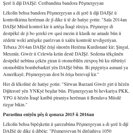
Şerê li dijî DAIŞê: Ceribandina bandora Pêşmergeyan
Lêkolîn behsa bandora Pêşmergeyan a di şerê li dijî DAIŞê û
kontrolkirina herêman de jî dike û tê de hatiye gotin: "Sala 2014an
DAIŞê Mûsil kontrol kir û artêşa Îraqê rûxiya. Pêşmerge di
destpêkê de ji bo şerekî ew qasî mezin û klasîk ne amade bûn û
zêdetir wekî artêşeke parêzvan û xalên kontrolê tevdigeriyan.
Tebaxa 2014an DAIŞê êrişî sînorên Herêma Kurdistanê kir; Şingal,
Mexmûr, Giwêr û Celewla ketin destê DAIŞê. Sedema têkçûnên
destpêkê nebûna çekên giran û otomobîlên zirxpoş bû ku rûbirûyî
otomobîlên bombebarkirî yên DAIŞê bibin. Bi piştgiriya asmanî ya
Amerîkayê, Pêşmergeyan dest bi êrişa berevajî kir."
Her di lêkolînê de hatiye gotin: "Sîrwan Barzanî Giwêr girt û hêzên
Dijîterorê yên YNKyê beşdar bûn. Pêşmergeyan bi hevkariya PKK,
YPG û hêzên Îraqê karîbû piraniya herêman û Bendava Mûsilê
rizgar bikin."
Parastina eniyên pêş û qonaxa 2015 û 2016an
Lêkolîn behsa bipêşketin û şarezabûna Pêşmergeyan a di şerê li dijî
DAIŞê de dike û dibêje: "Pêşmergeyan bi dirêjahiya 1050