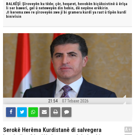
BALKÊŞÎ: Şîroveyên ku têde;
çêr, heqaret, hevokên biçûkxistinê û êrîşa
li ser bawerî, gel û neteweyên din hebin,
dê neyêne erêkirin.
JI kerema xwe re şîroveyên xwe jî bi
gramera kurdî
ya rast û
tîpên kurdî
binivîsin
21:54
07 Tebaxe 2026
Serokê Herêma Kurdistanê di salvegera
A+