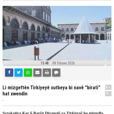
15:48
08 Tebaxe 2026
Li mizgeftên Tirkiyeyê xutbeya bi navê “biratî”
A+
hat xwendin
A-
.
Serokatiya Kar û Barên Diyanetê ya Tirkiyeyê bo mizgefta