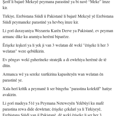
Şerîf li bajarê Mekeyê peymana parastinê ya bi navê “Meke” îmze
kir.
Tirkiye, Erebistana Siûdî û Pakistanê li bajarê Mekeyê yê Erebistana
Siûdî peymaneke parastinê ya hevbeş îmze kir.
Li gorî daxuyaniya Wezareta Karên Derve ya Pakistanê, ev peyman
armanc dike ku aramiya herêmî biparêze.
Êrişeke leşkerî ya li yek ji van 3 welatan dê wekî "êrişeke li her 3
welatan" were qebûlkirin.
Ev pêngav wekî guherîneke stratejîk a di ewlehiya herêmê de tê
dîtin.
Armanca wê ya sereke xurtkirina kapasîteyên wan welatan ên
parastinê ye.
Xala herî krîtîk a peymanê li ser bingeha "parastina kolektîf" hatiye
avakirin.
Li gorî madeya 51ê ya Peymana Neteweyên Yekbûyî ku mafê
parastina rewa dide dewletan; êrişeke çekdarî ya li Tirkiyeyê,
Erebistana Siûdî yan jî Pakistanê, dê wekî êrişeke li ser her 3