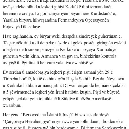
tevî şandeke bilind a leşkerî gihîşt Kerkûkê û bi fermandarên
herêmê re civiya. Li gorî zanyariyên peyamnêrê Kurdistan24ê,
Yarallah biryara hilweşandina Fermandeyiya Operasyonên
Rojavayê Dîcle daye.
Hate ragihandin, ev biryar wekî destpêka zincîreyek guhertinan e.
Tê çaverêkirin ku di demeke nêz de di gelek postên giring ên ewlehî
û leşkerî de li sînorê parêzgeha Kerkûkê û navçeya Xurmatûyê
guhertin werin kirin. Armanca van gavan, bihêzkirina kontrola
asayîşê û rêgirtina li her cure valahiya ewlehiyê ye.
Ev serdan û amadebaşiya leşkerî piştî êrîşên asmanî yên 29’ê
Tîrmeha borî tê, ku tê de binkeyên Heşda Şeibî li Bexda, Neynewa
û Kerkûkê hatibûn armancgirtin. Di wan êrîşan de hejmarek çekdar
û 5 şêwirmendên leşkerî yên Îranî hatibûn kuştin. Piştî vê bûyerê,
grûpên çekdar gefa tolhildanê li Siûdiye û hêzên Amerîkayê
xwaribûn.
Her çend "Berxwedana Îslamî li Iraqê" bi zexta serkirdeyên
"Çarçoveya Hevahengiyê" êrîşên xwe yên tolhildanê ji bo demekê
paş xistibe jî, lê egera wê hîn berdewam e. Bi fermana Serokwezîr û