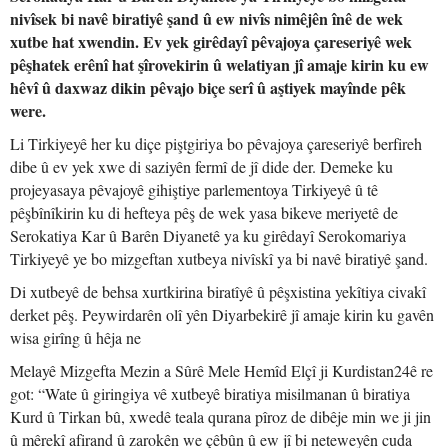
nivîsek bi navê biratiyê şand û ew nivîs nimêjên înê de wek
xutbe hat xwendin. Ev yek girêdayî pêvajoya çareseriyê wek
pêşhatek erênî hat şîrovekirin û welatiyan jî amaje kirin ku ew
hêvî û daxwaz dikin pêvajo biçe serî û aştiyek mayînde pêk
were.
Li Tirkiyeyê her ku diçe piştgiriya bo pêvajoya çareseriyê berfireh
dibe û ev yek xwe di saziyên fermî de jî dide der. Demeke ku
projeyasaya pêvajoyê gihiştiye parlementoya Tirkiyeyê û tê
pêşbînîkirin ku di hefteya pêş de wek yasa bikeve meriyetê de
Serokatiya Kar û Barên Diyanetê ya ku girêdayî Serokomariya
Tirkiyeyê ye bo mizgeftan xutbeya nivîskî ya bi navê biratiyê şand.
Di xutbeyê de behsa xurtkirina biratîyê û pêşxistina yekîtiya civakî
derket pêş. Peywirdarên olî yên Diyarbekirê jî amaje kirin ku gavên
wisa girîng û hêja ne
Melayê Mizgefta Mezin a Sûrê Mele Hemîd Elçî ji Kurdistan24ê re
got: “Wate û giringiya vê xutbeyê biratiya misilmanan û biratiya
Kurd û Tirkan bû, xwedê teala qurana pîroz de dibêje min we ji jin
û mêrekî afirand û zarokên we çêbûn û ew jî bi neteweyên cuda