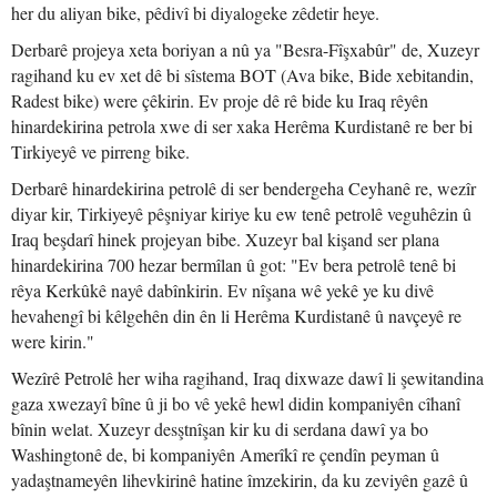
her du aliyan bike, pêdivî bi diyalogeke zêdetir heye.
Derbarê projeya xeta boriyan a nû ya "Besra-Fîşxabûr" de, Xuzeyr
ragihand ku ev xet dê bi sîstema BOT (Ava bike, Bide xebitandin,
Radest bike) were çêkirin. Ev proje dê rê bide ku Iraq rêyên
hinardekirina petrola xwe di ser xaka Herêma Kurdistanê re ber bi
Tirkiyeyê ve pirreng bike.
Derbarê hinardekirina petrolê di ser bendergeha Ceyhanê re, wezîr
diyar kir, Tirkiyeyê pêşniyar kiriye ku ew tenê petrolê veguhêzin û
Iraq beşdarî hinek projeyan bibe. Xuzeyr bal kişand ser plana
hinardekirina 700 hezar bermîlan û got: "Ev bera petrolê tenê bi
rêya Kerkûkê nayê dabînkirin. Ev nîşana wê yekê ye ku divê
hevahengî bi kêlgehên din ên li Herêma Kurdistanê û navçeyê re
were kirin."
Wezîrê Petrolê her wiha ragihand, Iraq dixwaze dawî li şewitandina
gaza xwezayî bîne û ji bo vê yekê hewl didin kompaniyên cîhanî
bînin welat. Xuzeyr desştnîşan kir ku di serdana dawî ya bo
Washingtonê de, bi kompaniyên Amerîkî re çendîn peyman û
yadaştnameyên lihevkirinê hatine îmzekirin, da ku zeviyên gazê û