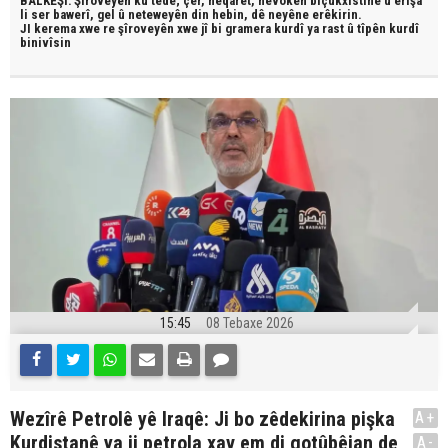
BALKÊŞÎ: Şîroveyên ku têde;
çêr, heqaret, hevokên biçûkxistinê û êrîşa
li ser bawerî, gel û neteweyên din hebin,
dê neyêne erêkirin.
JI kerema xwe re şîroveyên xwe jî bi
gramera kurdî
ya rast û
tîpên kurdî
binivîsin
15:45
08 Tebaxe 2026
Wezîrê Petrolê yê Iraqê: Ji bo zêdekirina pişka
A+
Kurdistanê ya ji petrola xav em di gotûbêjan de
A-