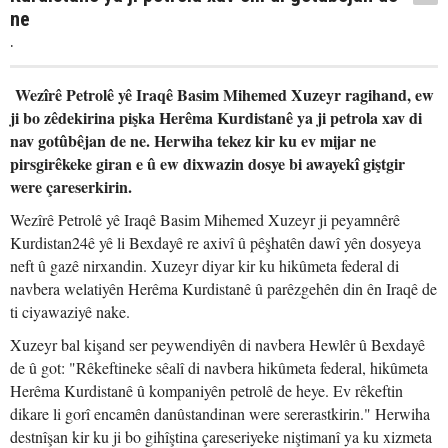
ne
.
Wezîrê Petrolê yê Iraqê Basim Mihemed Xuzeyr ragihand, ew
ji bo zêdekirina pişka Herêma Kurdistanê ya ji petrola xav di
nav gotûbêjan de ne. Herwiha tekez kir ku ev mijar ne
pirsgirêkeke giran e û ew dixwazin dosye bi awayekî giştgir
were çareserkirin.
Wezîrê Petrolê yê Iraqê Basim Mihemed Xuzeyr ji peyamnêrê
Kurdistan24ê yê li Bexdayê re axivî û pêşhatên dawî yên dosyeya
neft û gazê nirxandin. Xuzeyr diyar kir ku hikûmeta federal di
navbera welatiyên Herêma Kurdistanê û parêzgehên din ên Iraqê de
ti ciyawaziyê nake.
Xuzeyr bal kişand ser peywendiyên di navbera Hewlêr û Bexdayê
de û got: "Rêkeftineke sêalî di navbera hikûmeta federal, hikûmeta
Herêma Kurdistanê û kompaniyên petrolê de heye. Ev rêkeftin
dikare li gorî encamên danûstandinan were sererastkirin." Herwiha
destnîşan kir ku ji bo gihîştina çareseriyeke niştimanî ya ku xizmeta