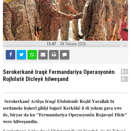
15:47
08 Tebaxe 2026
Serokerkanê Iraqê Fermandariya Operasyonên
A+
Rojhilatê Dîcleyê hilweşand
A-
.
Serokerkanê Artêşa Iraqê Ebdulemîr Reşîd Yarallah bi
serdaneke leşkerî gihîşt bajarê Kerkûkê û di yekem gava xwe
de, biryar da ku "Fermandariya Operasyonên Rojavayê Dîcle"
were hilweşandin.
Serokerkanê Artêşa Iraqê Ebdulemîr Reşîd Yarallah, îro 8ê Tebaxê