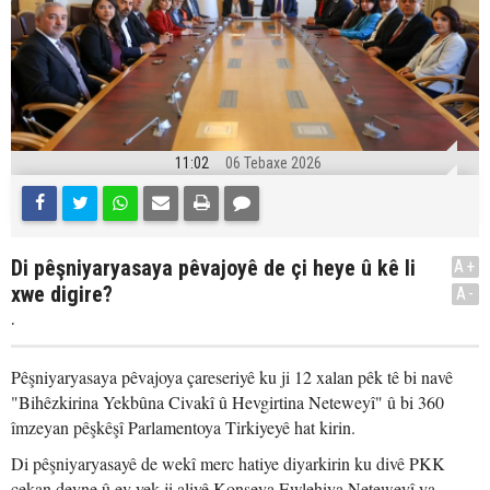
11:02
06 Tebaxe 2026
Di pêşniyaryasaya pêvajoyê de çi heye û kê li
A+
xwe digire?
A-
.
Pêşniyaryasaya pêvajoya çareseriyê ku ji 12 xalan pêk tê bi navê
"Bihêzkirina Yekbûna Civakî û Hevgirtina Neteweyî" û bi 360
îmzeyan pêşkêşî Parlamentoya Tirkiyeyê hat kirin.
Di pêşniyaryasayê de wekî merc hatiye diyarkirin ku divê PKK
çekan deyne û ev yek ji aliyê Konseya Ewlehiya Neteweyî ya