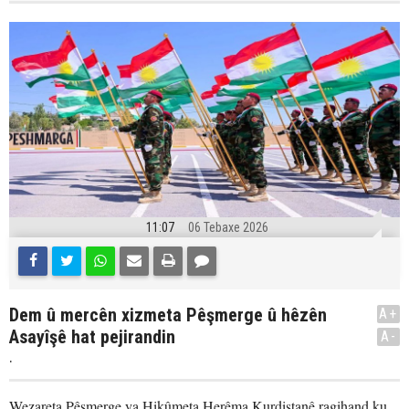
11:07
06 Tebaxe 2026
Dem û mercên xizmeta Pêşmerge û hêzên
A+
Asayîşê hat pejirandin
A-
.
Wezareta Pêşmerge ya Hikûmeta Herêma Kurdistanê ragihand ku