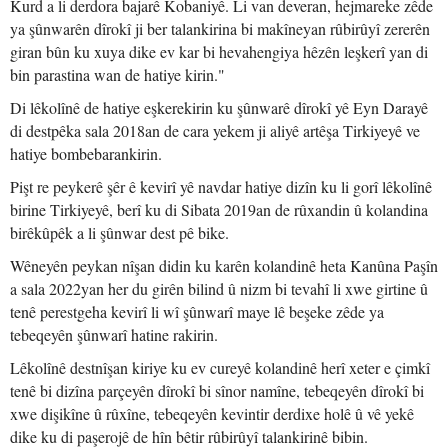
Kurd a li derdora bajarê Kobaniyê. Li van deveran, hejmareke zêde
ya şûnwarên dîrokî ji ber talankirina bi makîneyan rûbirûyî zererên
giran bûn ku xuya dike ev kar bi hevahengiya hêzên leşkerî yan di
bin parastina wan de hatiye kirin."
Di lêkolînê de hatiye eşkerekirin ku şûnwarê dîrokî yê Eyn Darayê
di destpêka sala 2018an de cara yekem ji aliyê artêşa Tirkiyeyê ve
hatiye bombebarankirin.
Pişt re peykerê şêr ê kevirî yê navdar hatiye dizîn ku li gorî lêkolînê
birine Tirkiyeyê, berî ku di Sibata 2019an de rûxandin û kolandina
birêkûpêk a li şûnwar dest pê bike.
Wêneyên peykan nîşan didin ku karên kolandinê heta Kanûna Paşîn
a sala 2022yan her du girên bilind û nizm bi tevahî li xwe girtine û
tenê perestgeha kevirî li wî şûnwarî maye lê beşeke zêde ya
tebeqeyên şûnwarî hatine rakirin.
Lêkolînê destnîşan kiriye ku ev cureyê kolandinê herî xeter e çimkî
tenê bi dizîna parçeyên dîrokî bi sînor namîne, tebeqeyên dîrokî bi
xwe dişikîne û rûxîne, tebeqeyên kevintir derdixe holê û vê yekê
dike ku di paşerojê de hîn bêtir rûbirûyî talankirinê bibin.