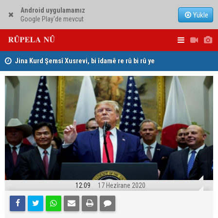
Android uygulamamız
Yükle
Google Play'de mevcut
hat
Jina Kurd Şemsî Xusrevi, bi îdamê re rû bi rû ye
PDK: Gotin
hewldana f
12:09
17 Hezîrane 2020