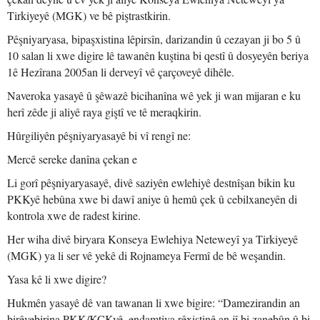
Tirkiyeyê (MGK) ve bê piştrastkirin.
Pêşniyaryasa, bipaşxistina lêpirsîn, darizandin û cezayan ji bo 5 û
10 salan li xwe digire lê tawanên kuştina bi qestî û dosyeyên beriya
1ê Hezîrana 2005an li derveyî vê çarçoveyê dihêle.
Naveroka yasayê û şêwazê bicihanîna wê yek ji wan mijaran e ku
herî zêde ji aliyê raya giştî ve tê meraqkirin.
Hûrgiliyên pêşniyaryasayê bi vî rengî ne:
Mercê sereke danîna çekan e
Li gorî pêşniyaryasayê, divê saziyên ewlehiyê destnîşan bikin ku
PKKyê hebûna xwe bi dawî aniye û hemû çek û cebilxaneyên di
kontrola xwe de radest kirine.
Her wiha divê biryara Konseya Ewlehiya Neteweyî ya Tirkiyeyê
(MGK) ya li ser vê yekê di Rojnameya Fermî de bê weşandin.
Yasa kê li xwe digire?
Hukmên yasayê dê van tawanan li xwe bigire: “Damezirandin an
birêvebirina PKK/KCKyê, endamtiya rêxistinê an jî bi zanebûn û bi