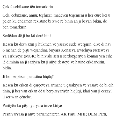
Çek û cebilxane tên tomarkirin
Çek, cebilxane, amûr, teçhîzat, madeyên teqemenî û her cure kel û
pelên ku endamên rêxistinê bi xwe re bînin an jî beyan bikin, dê
bên tomarkirin.
Serlêdan dê ji bo kû derê bin?
Kesên ku dixwazin ji hukmên vê yasayê sûdê wergirin, divê di nav
6 mehan de piştî weşandina biryara Konseya Ewlehiya Neteweyî
ya Tirkiyeyê (MGK) bi nivîskî serî li serdozgeriyên komarî yên cihê
lê dimînin an jî saziyên ku ji aliyê desteyê ve hatine erkdarkirin,
bidin.
Ji bo berpirsan parastina hiqûqî
Kesên ku erkên di çarçoveya armanc û çalakiyên vê yasayê de bi cih
tînin, ji ber van erkan dê ti berpirsyariyên hiqûqî, îdarî yan jî cezayî
li ser wan çênebe.
Partiyên ku pêşniyaryasa îmze kiriye
Pêşniyaryasa ji aliyê parlamenterên AK Partî, MHP, DEM Partî,