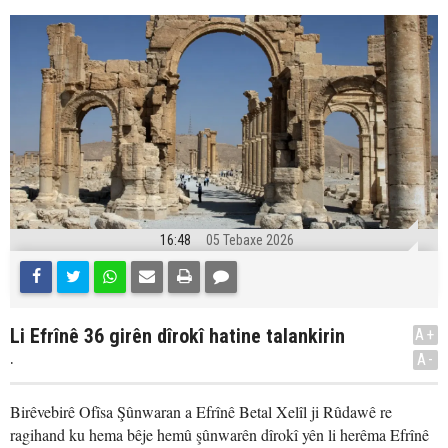
16:48
05 Tebaxe 2026
Li Efrînê 36 girên dîrokî hatine talankirin
A+
.
A-
Birêvebirê Ofîsa Şûnwaran a Efrînê Betal Xelîl ji Rûdawê re
ragihand ku hema bêje hemû şûnwarên dîrokî yên li herêma Efrînê