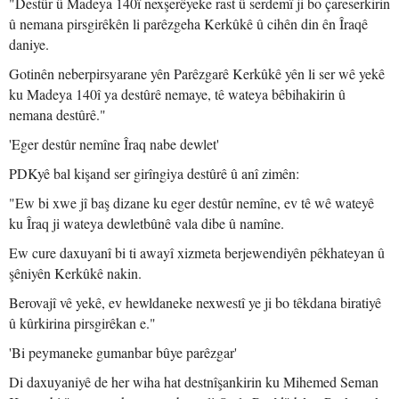
"Destûr û Madeya 140î nexşerêyeke rast û serdemî ji bo çareserkirin
û nemana pirsgirêkên li parêzgeha Kerkûkê û cihên din ên Îraqê
daniye.
Gotinên neberpirsyarane yên Parêzgarê Kerkûkê yên li ser wê yekê
ku Madeya 140î ya destûrê nemaye, tê wateya bêbihakirin û
nemana destûrê."
'Eger destûr nemîne Îraq nabe dewlet'
PDKyê bal kişand ser girîngiya destûrê û anî zimên:
"Ew bi xwe jî baş dizane ku eger destûr nemîne, ev tê wê wateyê
ku Îraq ji wateya dewletbûnê vala dibe û namîne.
Ew cure daxuyanî bi ti awayî xizmeta berjewendiyên pêkhateyan û
şêniyên Kerkûkê nakin.
Berovajî vê yekê, ev hewldaneke nexwestî ye ji bo têkdana biratiyê
û kûrkirina pirsgirêkan e."
'Bi peymaneke gumanbar bûye parêzgar'
Di daxuyaniyê de her wiha hat destnîşankirin ku Mihemed Seman