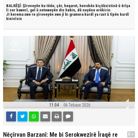
BALKÊŞÎ: Şîroveyên ku têde;
çêr, heqaret, hevokên biçûkxistinê û êrîşa
li ser bawerî, gel û neteweyên din hebin,
dê neyêne erêkirin.
JI kerema xwe re şîroveyên xwe jî bi
gramera kurdî
ya rast û
tîpên kurdî
binivîsin
11:04
06 Tebaxe 2026
Nêçîrvan Barzanî: Me bi Serokwezîrê Îraqê re
A+