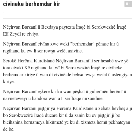
civîneke berhemdar kir
A-
.
Nêçîrvan Barzanî li Bexdaya paytexta Îraqê bi Serokwezîrê Îraqê
Elî Zeydî re civiya.
Nêçîrvan Barzanî civîna xwe wekî "berhemdar" pênase kir û
ragihand ku ew li ser rewşa welêt axivîne.
Serokê Herêma Kurdistanê Nêçîrvan Barzanî li ser hesabê xwe yê
tora civakî Xê ragihand ku wî bi Serokwezîrê Îraqê re civîneke
berhemdar kiriye û wan di civînê de behsa rewşa welat û astengiyan
kiriye.
Nêçîrvan Barzanî eşkere kir ku wan pêşhat û guherînên herêmî û
navneteweyî û bandora wan a li ser Îraqê nirxandine.
Nêçîrvan Barzanî piştgiriya Herêma Kurdistanê û xebata hevbeş a ji
bo Serokwezîrê Îraqê ducare kir û da zanîn ku ev piştgirî ji bo
bicihanîna bernameya hikûmetê ye ku di xizmeta hemû pêkhateyan
de be.