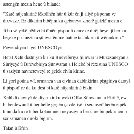
astengên mezin hene û biland:
"Karê nûjenkirinê lêkolînên hûr û kûr ên ji aliyê pisporan ve
dixwaze. Ez dikarim bibêjim ku qebareya zererê gelekî mezin e.
Ji bo vê yekê pêdivî bi tîmên pispor û demeke dirêj heye, ji ber ku
beşeke pir mezin a şûnwarên me hatine talankirin û wêrankirin."
Pêwendiyên li gel UNESCOyê
Betal Xelîl destnîşan kir ku Birêvebiriya Şûnwar û Muzexaneyan a
Sûriyeyê û Birêvebiriya Şûnwaran a Helebê bi rêxistina UNESCO
û saziyên navneteweyî re gelek civîn kirine.
Li gorî gotina wî, armanca van civînan dabînkirina piştgiriya darayî
û pisporî ye da ku dest bi karê nûjenkirinê bikin.
Xelîl di dawiyê de diyar kir ku wekî Ofîsa Şûnwaran a Efrînê, ew
bi berdewamî û her hefte geştên çavdêriyê li seranserî herêmê pêk
tînin da ku rê li ber kolandinên neyasayî û her cure binpêkirinên li
ser samanên dîrokî bigirin.
Talan û Efrîn