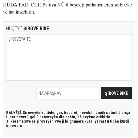
HUDA PAR, CHP, Partiya NÛ û beşek ji parlamenterên serbixwe
ve hat îmzekirin.
NÛÇEYE
ŞÎROVE BIKE
BALKÊŞÎ: Şîroveyên ku têde;
çêr, heqaret, hevokên biçûkxistinê û êrîşa
li ser bawerî, gel û neteweyên din hebin,
dê neyêne erêkirin.
JI kerema xwe re şîroveyên xwe jî bi
gramera kurdî
ya rast û
tîpên kurdî
binivîsin