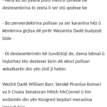
- Heta ku bo jîyana polîs metirsî çênebe dê
desteserkirina bi zexta li ser stû qedexe be
- Bo perwerdekirina polîsan ya ser karanîna hêz û
kêmkirina girjîya dê pirtir Wezareta Dadê budçeyê
bide
- Di desteserkirinên bê tundûtûjî de, dema bêmal û
hişbirhez tên desteser kirin dê xêncî polîsan
xebatkarên din yên sîvîl jî hebin.
Wezîrê Dadê William Barr, Serokê Piranîya Komarî
ya li Civata Senatoran Mitch McConnel û hin
endamên din yên Kongresî beşdarî merasîma