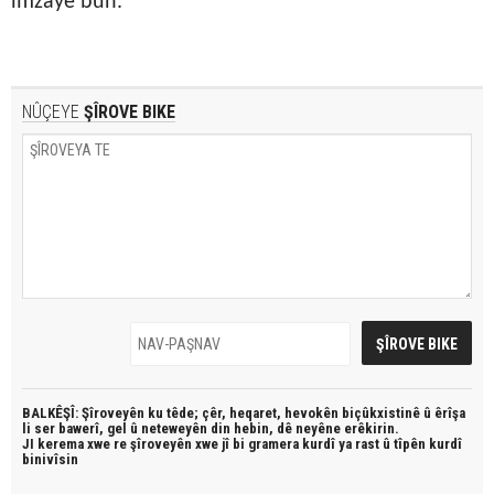
îmzayê bûn.
NÛÇEYE
ŞÎROVE BIKE
BALKÊŞÎ: Şîroveyên ku têde;
çêr, heqaret, hevokên biçûkxistinê û êrîşa
li ser bawerî, gel û neteweyên din hebin,
dê neyêne erêkirin.
JI kerema xwe re şîroveyên xwe jî bi
gramera kurdî
ya rast û
tîpên kurdî
binivîsin