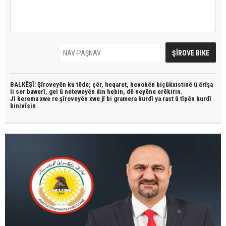
BALKÊŞÎ: Şîroveyên ku têde;
çêr, heqaret, hevokên biçûkxistinê û êrîşa
li ser bawerî, gel û neteweyên din hebin,
dê neyêne erêkirin.
JI kerema xwe re şîroveyên xwe jî bi
gramera kurdî
ya rast û
tîpên kurdî
binivîsin