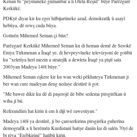
Kenan bi "peymaneke gumanbar a li Otela Reşîd" bûye Parêzgarê
Kerkûkê.
PDKyê diyar kir ku eger hilbijartineke azad, demokratîk û asayî
hebûya, dê rewş cuda bûya.
Gotinên Mihemed Seman çi bûn?
Parêzgarê Kerkûkê Mihemed Seman ku di heman demê de Serokê
Eniya Tirkmenan a Îraqê ye, di hevpeyvîneke televîzyonî de gotibû
ku "xeletiya herî mezin a stratejîk a dewleta Îraqê ya piştî sala
2003yan Madeya 140î bûye."
Mihemed Seman eşkere kir ku wan wekî pêkhateya Tirkmenan ji
ber wan cure madeyan deng nedaye destûrê û got:
"Me bawer dikir ku dê di paşerojê de bibe sedema pirsgirêkan û
wiha jî bû.
Referandûm hat kirin û em li dijî wê rawestiyan."
Madeya 140î ya destûrê, ji bo çareserkirina pirsgirêka guherîna
demografîk a li herêmên Kurdistanî hatiye danîn ku di salên 70yî de
bi rêya "Erebkirinê" hatibû kirin.