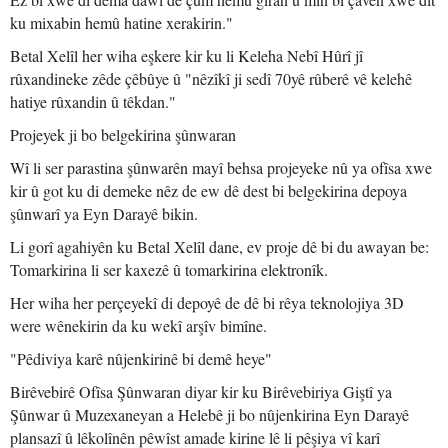
ku mixabin hemû hatine xerakirin."
Betal Xelîl her wiha eşkere kir ku li Keleha Nebî Hûrî jî
rûxandineke zêde çêbûye û "nêzîkî ji sedî 70yê rûberê vê kelehê
hatiye rûxandin û têkdan."
Projeyek ji bo belgekirina şûnwaran
Wî li ser parastina şûnwarên mayî behsa projeyeke nû ya ofîsa xwe
kir û got ku di demeke nêz de ew dê dest bi belgekirina depoya
şûnwarî ya Eyn Darayê bikin.
Li gorî agahiyên ku Betal Xelîl dane, ev proje dê bi du awayan be:
Tomarkirina li ser kaxezê û tomarkirina elektronîk.
Her wiha her perçeyekî di depoyê de dê bi rêya teknolojiya 3D
were wênekirin da ku wekî arşîv bimîne.
"Pêdiviya karê nûjenkirinê bi demê heye"
Birêvebirê Ofîsa Şûnwaran diyar kir ku Birêvebiriya Giştî ya
Şûnwar û Muzexaneyan a Helebê ji bo nûjenkirina Eyn Darayê
plansazî û lêkolînên pêwîst amade kirine lê li pêşiya vî karî