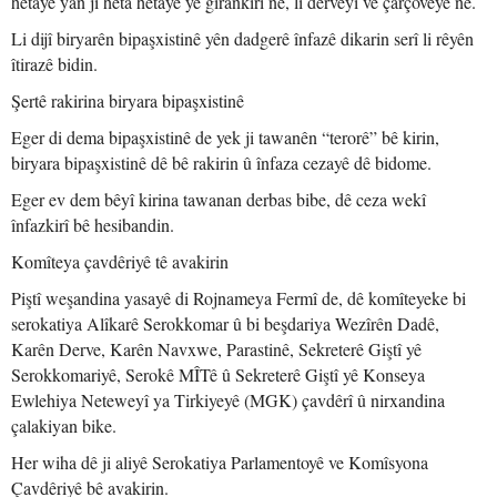
hetayê yan jî heta hetayê yê girankirî ne, li derveyî vê çarçoveyê ne.
Li dijî biryarên bipaşxistinê yên dadgerê înfazê dikarin serî li rêyên
îtirazê bidin.
Şertê rakirina biryara bipaşxistinê
Eger di dema bipaşxistinê de yek ji tawanên “terorê” bê kirin,
biryara bipaşxistinê dê bê rakirin û înfaza cezayê dê bidome.
Eger ev dem bêyî kirina tawanan derbas bibe, dê ceza wekî
înfazkirî bê hesibandin.
Komîteya çavdêriyê tê avakirin
Piştî weşandina yasayê di Rojnameya Fermî de, dê komîteyeke bi
serokatiya Alîkarê Serokkomar û bi beşdariya Wezîrên Dadê,
Karên Derve, Karên Navxwe, Parastinê, Sekreterê Giştî yê
Serokkomariyê, Serokê MÎTê û Sekreterê Giştî yê Konseya
Ewlehiya Neteweyî ya Tirkiyeyê (MGK) çavdêrî û nirxandina
çalakiyan bike.
Her wiha dê ji aliyê Serokatiya Parlamentoyê ve Komîsyona
Çavdêriyê bê avakirin.