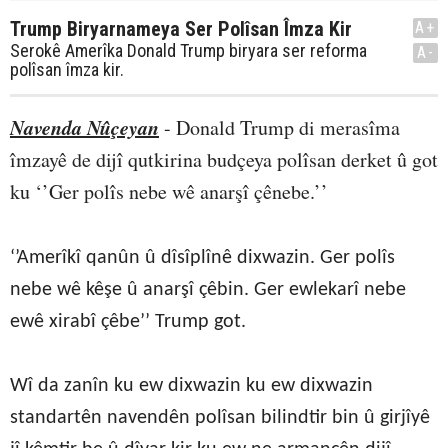
Trump Biryarnameya Ser Polîsan Îmza Kir
A+
Serokê Amerîka Donald Trump biryara ser reforma
A-
polîsan îmza kir.
Navenda Nûçeyan
-
Donald Trump di merasîma
îmzayê de dijî qutkirina budçeya polîsan derket û got
ku ‘’Ger polîs nebe wê anarşî çênebe.’’
‘’Amerîkî qanûn û dîsîplînê dixwazin. Ger polîs
nebe wê kêşe û anarşî çêbin. Ger ewlekarî nebe
ewê xirabî çêbe’’ Trump got.
Wî da zanîn ku ew dixwazin ku ew dixwazin
standartên navendên polîsan bilindtir bin û girjîyê