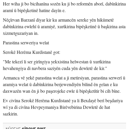
Her wiha ji bo bicihanîna sozên ku ji bo reformên aborî, dabînkirina
aramî û bipêşketinê hatine dayîn e.
Nêçîrvan Barzanî diyar kir ku armancên sereke yên hikûmetê
dabînkirina ewlehî û aramiyê, xurtkirina bipêşketinê û başkirina asta
xizmetguzariyan in.
Parastina serweriya welat
Serokê Herêma Kurdistanê got:
"Me tekezî li ser girîngiya yekxistina helwestan û xurtkirina
hevahengiya di navbera saziyên cuda yên dewletê de kir."
Armanca vê yekê parastina welat a ji metirsiyan, parastina serwerî û
aramiya welat û dabînkirina berjewendiyên bilind ên gelan e ku
daxwazên wan ên ji bo paşerojeke ewle û bipêşketîtir bi cih bîne.
Ev civîna Serokê Herêma Kurdistanê ya li Bexdayê berî beşdariya
wî ya di civîna Hevpeymaniya Birêvebirina Dewletê de hat
sazkirin.