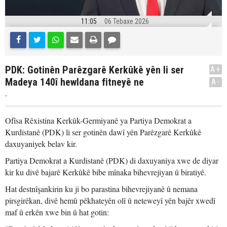
11:05
06 Tebaxe 2026
PDK: Gotinên Parêzgarê Kerkûkê yên li ser
A+
Madeya 140î hewldana fitneyê ne
A-
.
Ofîsa Rêxistina Kerkûk-Germiyanê ya Partiya Demokrat a
Kurdistanê (PDK) li ser gotinên dawî yên Parêzgarê Kerkûkê
daxuyaniyek belav kir.
Partiya Demokrat a Kurdistanê (PDK) di daxuyaniya xwe de diyar
kir ku divê bajarê Kerkûkê bibe mînaka bihevrejiyan û biratiyê.
Hat destnîşankirin ku ji bo parastina bihevrejiyanê û nemana
pirsgirêkan, divê hemû pêkhateyên olî û neteweyî yên bajêr xwedî
maf û erkên xwe bin û hat gotin: