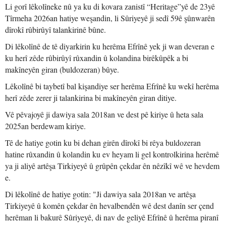
Li gorî lêkolîneke nû ya ku di kovara zanistî “Heritage”yê de 23yê
Tîrmeha 2026an hatiye weşandin, li Sûriyeyê ji sedî 59ê şûnwarên
dîrokî rûbirûyî talankirinê bûne.
Di lêkolînê de tê diyarkirin ku herêma Efrînê yek ji wan deveran e
ku herî zêde rûbirûyî rûxandin û kolandina birêkûpêk a bi
makîneyên giran (buldozeran) bûye.
Lêkolînê bi taybetî bal kişandiye ser herêma Efrînê ku wekî herêma
herî zêde zerer ji talankirina bi makîneyên giran ditiye.
Vê pêvajoyê ji dawiya sala 2018an ve dest pê kiriye û heta sala
2025an berdewam kiriye.
Tê de hatiye gotin ku bi dehan girên dîrokî bi rêya buldozeran
hatine rûxandin û kolandin ku ev heyam li gel kontrolkirina herêmê
ya ji aliyê artêşa Tirkiyeyê û grûpên çekdar ên nêzîkî wê ve hevdem
e.
Di lêkolînê de hatiye gotin: "Ji dawiya sala 2018an ve artêşa
Tirkiyeyê û komên çekdar ên hevalbendên wê dest danîn ser çend
herêman li bakurê Sûriyeyê, di nav de geliyê Efrînê û herêma piranî