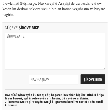
û ewlehiyê (Pêşmerge, Navxweyî û Asayîş) de derbasdar e û ew
kesên ku derbasî sektora sivîl dibin an hatine veguhastin vê biryarê
nagirin.
NÛÇEYE
ŞÎROVE BIKE
BALKÊŞÎ: Şîroveyên ku têde;
çêr, heqaret, hevokên biçûkxistinê û êrîşa
li ser bawerî, gel û neteweyên din hebin,
dê neyêne erêkirin.
JI kerema xwe re şîroveyên xwe jî bi
gramera kurdî
ya rast û
tîpên kurdî
binivîsin