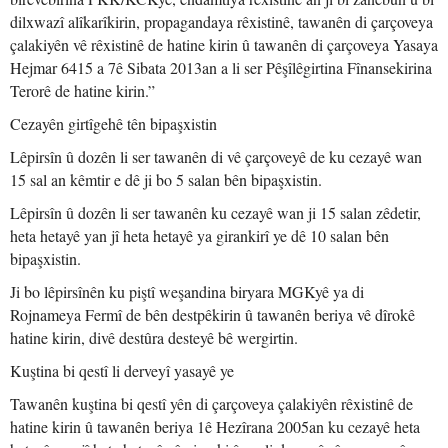
dilxwazî alîkarîkirin, propagandaya rêxistinê, tawanên di çarçoveya
çalakiyên vê rêxistinê de hatine kirin û tawanên di çarçoveya Yasaya
Hejmar 6415 a 7ê Sibata 2013an a li ser Pêşîlêgirtina Fînansekirina
Terorê de hatine kirin.”
Cezayên girtîgehê tên bipaşxistin
Lêpirsîn û dozên li ser tawanên di vê çarçoveyê de ku cezayê wan
15 sal an kêmtir e dê ji bo 5 salan bên bipaşxistin.
Lêpirsîn û dozên li ser tawanên ku cezayê wan ji 15 salan zêdetir,
heta hetayê yan jî heta hetayê ya girankirî ye dê 10 salan bên
bipaşxistin.
Ji bo lêpirsînên ku piştî weşandina biryara MGKyê ya di
Rojnameya Fermî de bên destpêkirin û tawanên beriya vê dîrokê
hatine kirin, divê destûra desteyê bê wergirtin.
Kuştina bi qestî li derveyî yasayê ye
Tawanên kuştina bi qestî yên di çarçoveya çalakiyên rêxistinê de
hatine kirin û tawanên beriya 1ê Hezîrana 2005an ku cezayê heta