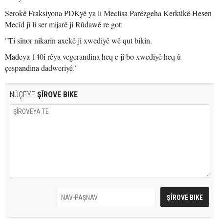
Serokê Fraksiyona PDKyê ya li Meclisa Parêzgeha Kerkûkê Hesen
Mecîd jî li ser mijarê ji Rûdawê re got:
"Ti sînor nikarin axekê ji xwediyê wê qut bikin.
Madeya 140î rêya vegerandina heq e ji bo xwediyê heq û
çespandina dadweriyê."
NÛÇEYE
ŞÎROVE BIKE