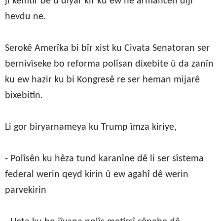
jî kêmtir be û dîyar kir ku ew ne armancên dijî
hevdu ne.
Serokê Amerîka bi bîr xist ku Civata Senatoran ser
bernivîseke bo reforma polîsan dixebite û da zanîn
ku ew hazir ku bi Kongresê re ser heman mijarê
bixebitin.
Li gor biryarnameya ku Trump îmza kiriye,
- Polîsên ku hêza tund karanîne dê li ser sîstema
federal werin qeyd kirin û ew agahî dê werin
parvekirin