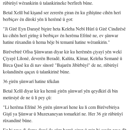
rûbirûyî wêrankirin û talankirineke berfireh bûne.
Betal Xelîl bal kişand ser zererên giran ên ku gihîştine cihên herî
berbiçav ên dîrokî yên li herêmê û got:
"Ji Girê Eyn Darayê bigire heta Keleha Nebî Hûrî û Girê Cindirêsê
ku cihên herî girîng û berbiçav ên herêma Efrînê ne, ev şûnwar
hatine rûxandin û hema bêje bi temamî hatine wêrankirin."
Birêvebirê Ofîsa Şûnwaran diyar kir ku herêmên çiyayî yên wekî
Çiyayê Lîlonê, deverên Beradê, Kalûta, Kîmar, Keleha Semanê û
Birca Qasê ku di nav sînorê "Bajarên Jibîrbûyî" de ne, rûbirûyî
kolandinên qaçax û talankirinê bûne.
36 girên şûnwarî hatine têkdan
Betal Xelîl diyar kir ku hemû girên şûnwarî yên qeydkirî di bin
metirsiyê de ne û li pey çû:
"Li herêma Efrînê 36 girên şûnwarî hene ku li cem Birêvebiriya
Giştî ya Şûnwar û Muzexaneyan tomarkirî ne. Her 36 gir rûbirûyî
rûxandinê bûne.
Ez bi xwe di dema dawî de çûm hemû giran û min bi çavên xwe dît