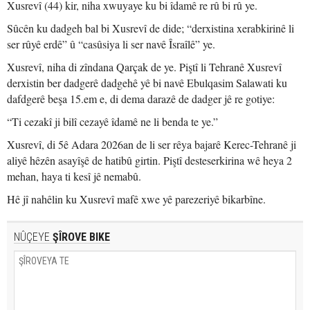
Xusrevî (44) kir, niha xwuyaye ku bi îdamê re rû bi rû ye.
Sûcên ku dadgeh bal bi Xusrevî de dide; “derxistina xerabkirinê li
ser rûyê erdê” û “casûsiya li ser navê Îsraîlê” ye.
Xusrevî, niha di zîndana Qarçak de ye. Piştî li Tehranê Xusrevî
derxistin ber dadgerê dadgehê yê bi navê Ebulqasim Salawati ku
dafdgerê beşa 15.em e, di dema darazê de dadger jê re gotiye:
“Ti cezakî ji bilî cezayê îdamê ne li benda te ye.”
Xusrevî, di 5ê Adara 2026an de li ser rêya bajarê Kerec-Tehranê ji
aliyê hêzên asayîşê de hatibû girtin. Piştî desteserkirina wê heya 2
mehan, haya ti kesî jê nemabû.
Hê jî nahêlin ku Xusrevî mafê xwe yê parezeriyê bikarbîne.
NÛÇEYE
ŞÎROVE BIKE