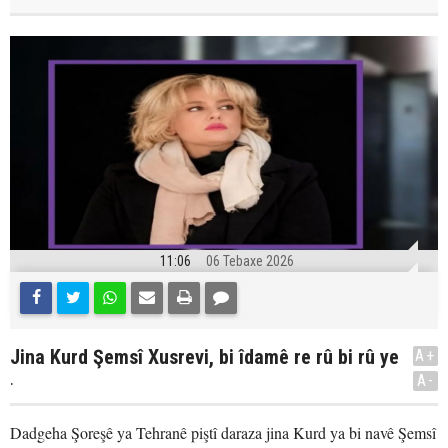
11:06
06 Tebaxe 2026
Jina Kurd Şemsî Xusrevi, bi îdamê re rû bi rû ye
A+
.
A-
Dadgeha Şoreşê ya Tehranê piştî daraza jina Kurd ya bi navê Şemsî