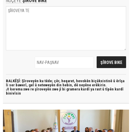
NÛÇEYE
ŞÎROVE BIKE
BALKÊŞÎ: Şîroveyên ku têde;
çêr, heqaret, hevokên biçûkxistinê û êrîşa
li ser bawerî, gel û neteweyên din hebin,
dê neyêne erêkirin.
JI kerema xwe re şîroveyên xwe jî bi
gramera kurdî
ya rast û
tîpên kurdî
binivîsin