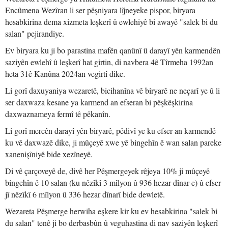
Encûmena Wezîran li ser pêşniyara lîjneyeke pispor, biryara
hesabkirina dema xizmeta leşkerî û ewlehiyê bi awayê "salek bi du
salan" pejirandiye.
Ev biryara ku ji bo parastina mafên qanûnî û darayî yên karmendên
saziyên ewlehî û leşkerî hat girtin, di navbera 4ê Tîrmeha 1992an
heta 31ê Kanûna 2024an vegirtî dike.
Li gorî daxuyaniya wezaretê, bicihanîna vê biryarê ne neçarî ye û li
ser daxwaza kesane ya karmend an efseran bi pêşkêşkirina
daxwaznameya fermî tê pêkanîn.
Li gorî mercên darayî yên biryarê, pêdivî ye ku efser an karmendê
ku vê daxwazê dike, ji mûçeyê xwe yê bingehîn ê wan salan pareke
xanenişîniyê bide xezîneyê.
Di vê çarçoveyê de, divê her Pêşmergeyek rêjeya 10% ji mûçeyê
bingehîn ê 10 salan (ku nêzîkî 3 mîlyon û 936 hezar dînar e) û efser
jî nêzîkî 6 mîlyon û 336 hezar dînarî bide dewletê.
Wezareta Pêşmerge herwiha eşkere kir ku ev hesabkirina "salek bi
du salan" tenê ji bo derbasbûn û veguhastina di nav saziyên leşkerî