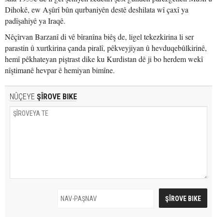
Dihokê, ew Aşûrî bûn qurbaniyên destê deshilata wî çaxî ya
padîşahiyê ya Iraqê.
Nêçîrvan Barzanî di vê bîranîna biêş de, ligel tekezkirina li ser
parastin û xurtkirina çanda piralî, pêkveyjiyan û hevduqebûlkirinê,
hemî pêkhateyan piştrast dike ku Kurdistan dê ji bo herdem wekî
nîştimanê hevpar ê hemiyan bimîne.
NÛÇEYE
ŞÎROVE BIKE