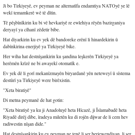
Ji bo Tirkiyeyê, ev peyman ne alternatîfa endamtiya NATOyê ye lê
wekî temamkerê wê tê dîtin.
Tê pêşbînîkirin ku bi vê hevkariyê re ewlehiya rêyên bazirganiya
deryayî ya cîhanî zêdetir bibe.
Hat diyarkirin ku ev yek dê bandoreke erênî li hinardekirin û
dabînkirina enerjiyê ya Tirkiyeyê bike.
Her wiha hat destnîşankirin ku şandina leşkerên Tirkiyeyê ya
herêmên krîzê ne bi awayekî otomatîk e.
Ev yek dê li gorî mekanîzmayên biryardanê yên neteweyî û sîstema
destûrî ya Tirkiyeyê were birêxistin.
"Xeta biratiyê"
Di metna peymanê de hat gotin:
"Xeta biratiyê ya ku ji Anadoluyê heta Hîcazê, ji Îslamabadê heta
Riyadê dirêj dibe, îradeya miletên ku di rojên dijwar de li cem hev
radiwestin nîşan dide."
Hat destnîşankirin ku ev peyman ne tenê li ser berjewendiyan, li ser