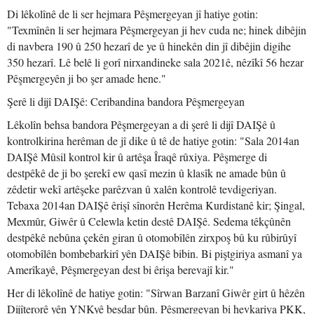
Di lêkolînê de li ser hejmara Pêşmergeyan jî hatiye gotin:
"Texmînên li ser hejmara Pêşmergeyan ji hev cuda ne; hinek dibêjin
di navbera 190 û 250 hezarî de ye û hinekên din jî dibêjin digihe
350 hezarî. Lê belê li gorî nirxandineke sala 2021ê, nêzîkî 56 hezar
Pêşmergeyên ji bo şer amade hene."
Şerê li dijî DAIŞê: Ceribandina bandora Pêşmergeyan
Lêkolîn behsa bandora Pêşmergeyan a di şerê li dijî DAIŞê û
kontrolkirina herêman de jî dike û tê de hatiye gotin: "Sala 2014an
DAIŞê Mûsil kontrol kir û artêşa Îraqê rûxiya. Pêşmerge di
destpêkê de ji bo şerekî ew qasî mezin û klasîk ne amade bûn û
zêdetir wekî artêşeke parêzvan û xalên kontrolê tevdigeriyan.
Tebaxa 2014an DAIŞê êrişî sînorên Herêma Kurdistanê kir; Şingal,
Mexmûr, Giwêr û Celewla ketin destê DAIŞê. Sedema têkçûnên
destpêkê nebûna çekên giran û otomobîlên zirxpoş bû ku rûbirûyî
otomobîlên bombebarkirî yên DAIŞê bibin. Bi piştgiriya asmanî ya
Amerîkayê, Pêşmergeyan dest bi êrişa berevajî kir."
Her di lêkolînê de hatiye gotin: "Sîrwan Barzanî Giwêr girt û hêzên
Dijîterorê yên YNKyê beşdar bûn. Pêşmergeyan bi hevkariya PKK,