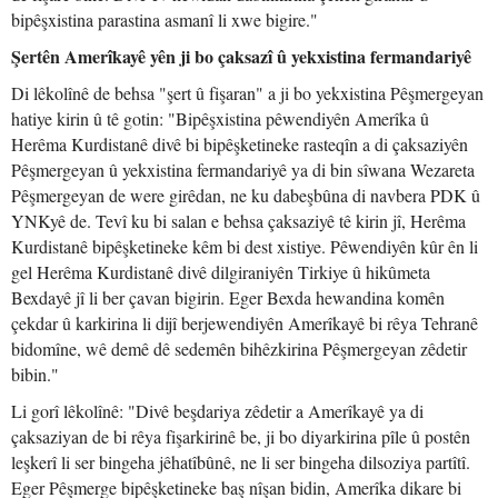
bipêşxistina parastina asmanî li xwe bigire."
Şertên Amerîkayê yên ji bo çaksazî û yekxistina fermandariyê
Di lêkolînê de behsa "şert û fişaran" a ji bo yekxistina Pêşmergeyan
hatiye kirin û tê gotin: "Bipêşxistina pêwendiyên Amerîka û
Herêma Kurdistanê divê bi bipêşketineke rasteqîn a di çaksaziyên
Pêşmergeyan û yekxistina fermandariyê ya di bin sîwana Wezareta
Pêşmergeyan de were girêdan, ne ku dabeşbûna di navbera PDK û
YNKyê de. Tevî ku bi salan e behsa çaksaziyê tê kirin jî, Herêma
Kurdistanê bipêşketineke kêm bi dest xistiye. Pêwendiyên kûr ên li
gel Herêma Kurdistanê divê dilgiraniyên Tirkiye û hikûmeta
Bexdayê jî li ber çavan bigirin. Eger Bexda hewandina komên
çekdar û karkirina li dijî berjewendiyên Amerîkayê bi rêya Tehranê
bidomîne, wê demê dê sedemên bihêzkirina Pêşmergeyan zêdetir
bibin."
Li gorî lêkolînê: "Divê beşdariya zêdetir a Amerîkayê ya di
çaksaziyan de bi rêya fişarkirinê be, ji bo diyarkirina pîle û postên
leşkerî li ser bingeha jêhatîbûnê, ne li ser bingeha dilsoziya partîtî.
Eger Pêşmerge bipêşketineke baş nîşan bidin, Amerîka dikare bi