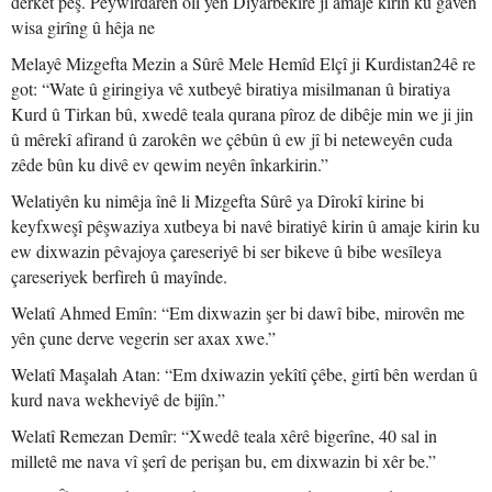
derket pêş. Peywirdarên olî yên Diyarbekirê jî amaje kirin ku gavên
wisa girîng û hêja ne
Melayê Mizgefta Mezin a Sûrê Mele Hemîd Elçî ji Kurdistan24ê re
got: “Wate û giringiya vê xutbeyê biratiya misilmanan û biratiya
Kurd û Tirkan bû, xwedê teala qurana pîroz de dibêje min we ji jin
û mêrekî afirand û zarokên we çêbûn û ew jî bi neteweyên cuda
zêde bûn ku divê ev qewim neyên înkarkirin.”
Welatiyên ku nimêja înê li Mizgefta Sûrê ya Dîrokî kirine bi
keyfxweşî pêşwaziya xutbeya bi navê biratiyê kirin û amaje kirin ku
ew dixwazin pêvajoya çareseriyê bi ser bikeve û bibe wesîleya
çareseriyek berfireh û mayînde.
Welatî Ahmed Emîn: “Em dixwazin şer bi dawî bibe, mirovên me
yên çune derve vegerin ser axax xwe.”
Welatî Maşalah Atan: “Em dxiwazin yekîtî çêbe, girtî bên werdan û
kurd nava wekheviyê de bijîn.”
Welatî Remezan Demîr: “Xwedê teala xêrê bigerîne, 40 sal in
milletê me nava vî şerî de perişan bu, em dixwazin bi xêr be.”