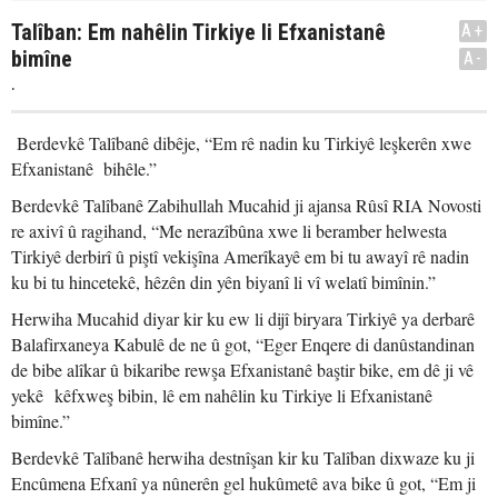
Talîban: Em nahêlin Tirkiye li Efxanistanê
A+
bimîne
A-
.
Berdevkê Talîbanê dibêje, “Em rê nadin ku Tirkiyê leşkerên xwe
Efxanistanê bihêle.”
Berdevkê Talîbanê Zabihullah Mucahid ji ajansa Rûsî RIA Novosti
re axivî û ragihand, “Me nerazîbûna xwe li beramber helwesta
Tirkiyê derbirî û piştî vekişîna Amerîkayê em bi tu awayî rê nadin
ku bi tu hincetekê, hêzên din yên biyanî li vî welatî bimînin.”
Herwiha Mucahid diyar kir ku ew li dijî biryara Tirkiyê ya derbarê
Balafirxaneya Kabulê de ne û got, “Eger Enqere di danûstandinan
de bibe alîkar û bikaribe rewşa Efxanistanê baştir bike, em dê ji vê
yekê kêfxweş bibin, lê em nahêlin ku Tirkiye li Efxanistanê
bimîne.”
Berdevkê Talîbanê herwiha destnîşan kir ku Talîban dixwaze ku ji
Encûmena Efxanî ya nûnerên gel hukûmetê ava bike û got, “Em ji