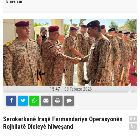
binivîsin
15:47
08 Tebaxe 2026
Serokerkanê Iraqê Fermandariya Operasyonên
A+
Rojhilatê Dîcleyê hilweşand
A-
.