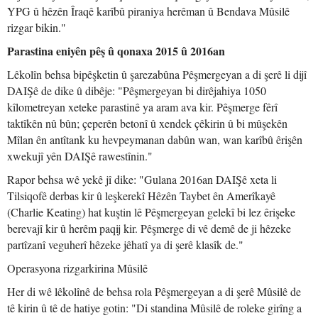
YPG û hêzên Îraqê karîbû piraniya herêman û Bendava Mûsilê
rizgar bikin."
Parastina eniyên pêş û qonaxa 2015 û 2016an
Lêkolîn behsa bipêşketin û şarezabûna Pêşmergeyan a di şerê li dijî
DAIŞê de dike û dibêje: "Pêşmergeyan bi dirêjahiya 1050
kîlometreyan xeteke parastinê ya aram ava kir. Pêşmerge fêrî
taktîkên nû bûn; çeperên betonî û xendek çêkirin û bi mûşekên
Mîlan ên antîtank ku hevpeymanan dabûn wan, wan karîbû êrişên
xwekujî yên DAIŞê rawestînin."
Rapor behsa wê yekê jî dike: "Gulana 2016an DAIŞê xeta li
Tilsiqofê derbas kir û leşkerekî Hêzên Taybet ên Amerîkayê
(Charlie Keating) hat kuştin lê Pêşmergeyan gelekî bi lez êrişeke
berevajî kir û herêm paqij kir. Pêşmerge di vê demê de ji hêzeke
partîzanî veguherî hêzeke jêhatî ya di şerê klasîk de."
Operasyona rizgarkirina Mûsilê
Her di wê lêkolînê de behsa rola Pêşmergeyan a di şerê Mûsilê de
tê kirin û tê de hatiye gotin: "Di standina Mûsilê de roleke girîng a