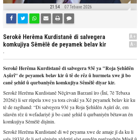
21:54
07 Tebaxe 2026
Serokê Herêma Kurdistanê di salvegera
A+
komkujiya Sêmêlê de peyamek belav kir
A-
.
Serokê Herêma Kurdistanê di salvegera 93ê ya "Roja Şehîdên
Aşûrî" de peyamek belav kir û tê de rêz û hurmeta xwe ji bo
canê şehîd û qurbaniyên komkujiya Sêmêlê diyar kir.
Serokê Herêma Kurdistanê Nêçîrvan Barzanî îro (Înî, 7ê Tebaxa
2026ê) li ser rûpela xwe ya tora civakî ya Xê peyamek belav kir ku
tê de ragihand: “Di salvegera 93ê ya Roja Şehîdên Aşûrî de, em
silavên rêz û wefadariyê ji bo canê şehîd û qurbaniyên bêtawan ên
komkujiya Sêmêlê dişînin.
Serokê Herêma Kurdistanê di wê peyama xwe de amaje jî da ku li
sala 1933ê de li gel şêniyên zêdetirî şêst gundên parêzgehên Mûsil û