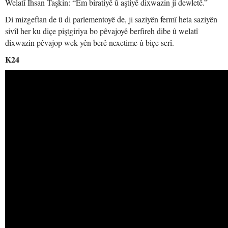
Welatî Îhsan Taşkin: “Em biratiyê û aştiyê dixwazin ji dewletê.”
Di mizgeftan de û di parlementoyê de, ji saziyên fermî heta saziyên
sivîl her ku diçe piştgiriya bo pêvajoyê berfireh dibe û welatî
dixwazin pêvajop wek yên berê nexetime û biçe serî.
K24