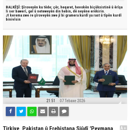
BALKÊŞÎ: Şîroveyên ku têde;
çêr, heqaret, hevokên biçûkxistinê û êrîşa
li ser bawerî, gel û neteweyên din hebin,
dê neyêne erêkirin.
JI kerema xwe re şîroveyên xwe jî bi
gramera kurdî
ya rast û
tîpên kurdî
binivîsin
21:51
07 Tebaxe 2026
Tirkiye, Pakistan û Erebistana Siûdî ‘Peymana
A+