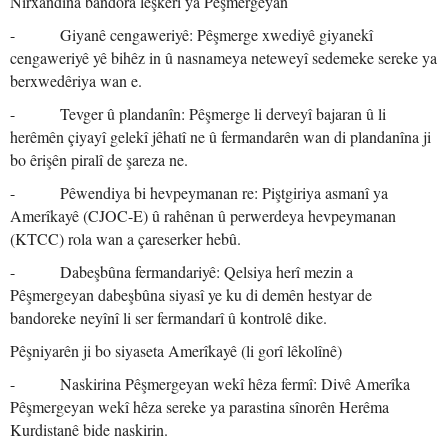
Nirxandina bandora leşkerî ya Pêşmergeyan
- Giyanê cengaweriyê: Pêşmerge xwediyê giyanekî
cengaweriyê yê bihêz in û nasnameya neteweyî sedemeke sereke ya
berxwedêriya wan e.
- Tevger û plandanîn: Pêşmerge li derveyî bajaran û li
herêmên çiyayî gelekî jêhatî ne û fermandarên wan di plandanîna ji
bo êrişên piralî de şareza ne.
- Pêwendiya bi hevpeymanan re: Piştgiriya asmanî ya
Amerîkayê (CJOC-E) û rahênan û perwerdeya hevpeymanan
(KTCC) rola wan a çareserker hebû.
- Dabeşbûna fermandariyê: Qelsiya herî mezin a
Pêşmergeyan dabeşbûna siyasî ye ku di demên hestyar de
bandoreke neyînî li ser fermandarî û kontrolê dike.
Pêşniyarên ji bo siyaseta Amerîkayê (li gorî lêkolînê)
- Naskirina Pêşmergeyan wekî hêza fermî: Divê Amerîka
Pêşmergeyan wekî hêza sereke ya parastina sînorên Herêma
Kurdistanê bide naskirin.