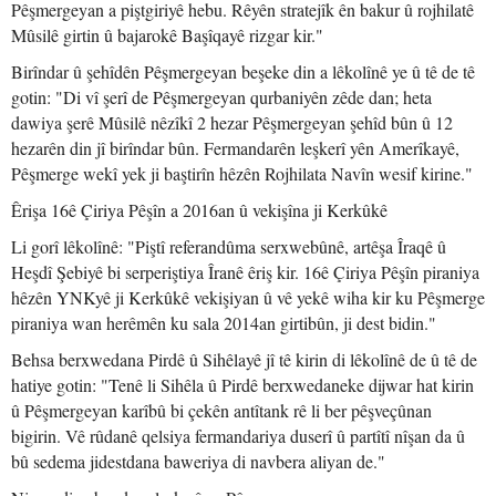
Pêşmergeyan a piştgiriyê hebu. Rêyên stratejîk ên bakur û rojhilatê
Mûsilê girtin û bajarokê Başîqayê rizgar kir."
Birîndar û şehîdên Pêşmergeyan beşeke din a lêkolînê ye û tê de tê
gotin: "Di vî şerî de Pêşmergeyan qurbaniyên zêde dan; heta
dawiya şerê Mûsilê nêzîkî 2 hezar Pêşmergeyan şehîd bûn û 12
hezarên din jî birîndar bûn. Fermandarên leşkerî yên Amerîkayê,
Pêşmerge wekî yek ji baştirîn hêzên Rojhilata Navîn wesif kirine."
Êrişa 16ê Çiriya Pêşîn a 2016an û vekişîna ji Kerkûkê
Li gorî lêkolînê: "Piştî referandûma serxwebûnê, artêşa Îraqê û
Heşdî Şebiyê bi serperiştiya Îranê êriş kir. 16ê Çiriya Pêşîn piraniya
hêzên YNKyê ji Kerkûkê vekişiyan û vê yekê wiha kir ku Pêşmerge
piraniya wan herêmên ku sala 2014an girtibûn, ji dest bidin."
Behsa berxwedana Pirdê û Sihêlayê jî tê kirin di lêkolînê de û tê de
hatiye gotin: "Tenê li Sihêla û Pirdê berxwedaneke dijwar hat kirin
û Pêşmergeyan karîbû bi çekên antîtank rê li ber pêşveçûnan
bigirin. Vê rûdanê qelsiya fermandariya duserî û partîtî nîşan da û
bû sedema jidestdana baweriya di navbera aliyan de."