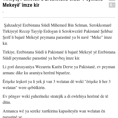
Mekeyê’ îmze kir
A-
.
Şahzadeyê Erebistana Siûdî Mihemed Bin Selman, Serokkomarê
Tirkiyeyê Recep Tayyîp Erdogan û Serokwezîrê Pakistanê Şehbaz
Şerîf li bajarê Mekeyê peymana parastinê ya bi navê “Meke” îmze
kir.
Tirkiye, Erebistana Siûdî û Pakistanê li bajarê Mekeyê yê Erebistana
Siûdî peymaneke parastinê ya hevbeş îmze kir.
Li gorî daxuyaniya Wezareta Karên Derve ya Pakistanê, ev peyman
armanc dike ku aramiya herêmî biparêze.
Êrişeke leşkerî ya li yek ji van 3 welatan dê wekî "êrişeke li her 3
welatan" were qebûlkirin.
Ev pêngav wekî guherîneke stratejîk a di ewlehiya herêmê de tê
dîtin.
Armanca wê ya sereke xurtkirina kapasîteyên wan welatan ên
parastinê ye.