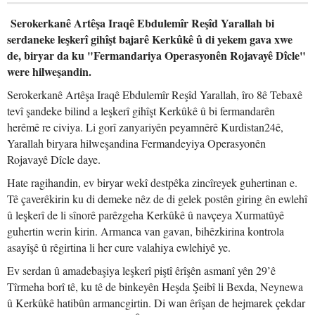
Serokerkanê Artêşa Iraqê Ebdulemîr Reşîd Yarallah bi
serdaneke leşkerî gihîşt bajarê Kerkûkê û di yekem gava xwe
de, biryar da ku "Fermandariya Operasyonên Rojavayê Dîcle"
were hilweşandin.
Serokerkanê Artêşa Iraqê Ebdulemîr Reşîd Yarallah, îro 8ê Tebaxê
tevî şandeke bilind a leşkerî gihîşt Kerkûkê û bi fermandarên
herêmê re civiya. Li gorî zanyariyên peyamnêrê Kurdistan24ê,
Yarallah biryara hilweşandina Fermandeyiya Operasyonên
Rojavayê Dîcle daye.
Hate ragihandin, ev biryar wekî destpêka zincîreyek guhertinan e.
Tê çaverêkirin ku di demeke nêz de di gelek postên giring ên ewlehî
û leşkerî de li sînorê parêzgeha Kerkûkê û navçeya Xurmatûyê
guhertin werin kirin. Armanca van gavan, bihêzkirina kontrola
asayîşê û rêgirtina li her cure valahiya ewlehiyê ye.
Ev serdan û amadebaşiya leşkerî piştî êrîşên asmanî yên 29’ê
Tîrmeha borî tê, ku tê de binkeyên Heşda Şeibî li Bexda, Neynewa
û Kerkûkê hatibûn armancgirtin. Di wan êrîşan de hejmarek çekdar