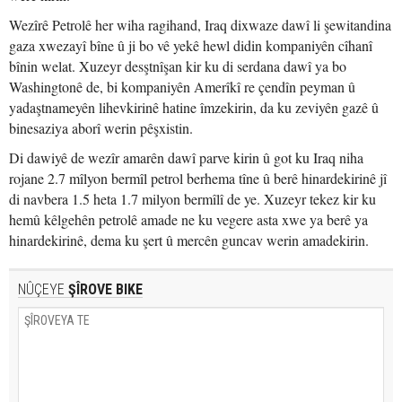
Wezîrê Petrolê her wiha ragihand, Iraq dixwaze dawî li şewitandina
gaza xwezayî bîne û ji bo vê yekê hewl didin kompaniyên cîhanî
bînin welat. Xuzeyr desştnîşan kir ku di serdana dawî ya bo
Washingtonê de, bi kompaniyên Amerîkî re çendîn peyman û
yadaştnameyên lihevkirinê hatine îmzekirin, da ku zeviyên gazê û
binesaziya aborî werin pêşxistin.
Di dawiyê de wezîr amarên dawî parve kirin û got ku Iraq niha
rojane 2.7 mîlyon bermîl petrol berhema tîne û berê hinardekirinê jî
di navbera 1.5 heta 1.7 milyon bermîlî de ye. Xuzeyr tekez kir ku
hemû kêlgehên petrolê amade ne ku vegere asta xwe ya berê ya
hinardekirinê, dema ku şert û mercên guncav werin amadekirin.
NÛÇEYE
ŞÎROVE BIKE