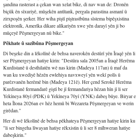
şandina rasterast a çekan wan xelat bike, di nav wan de: Dronên
biçûk ên sîxuriyê, mûşekên antîtank, pergala parastina asmanî û
zirxpoşên şerker. Her wiha piştî piştrastbûna sîstema bipêşxistina
elektronîk, Amerîka dikare alîkariyên xwe yên darayî yên ji bo
mûçeyê Pêşmergeyan nû bike."
Pêkhate û sazîbûna Pêşmergeyan
Di beşeke din a lêkolînê de behsa naverokên destûrî yên Îraqê yên li
ser Pêşmergeyan hatiye kirin: "Destûra sala 2005an a Îraqê Herêma
Kurdistanê û desthilatên wê nas kirin (Madeya 117an) û maf da
wan ku xwediyê hêzên ewlehiya navxweyî yên wekî polîs û
parêzvanên herêmê bin (Madeya 121ê). Her çend Serokê Herêma
Kurdistanê fermandarê giştî be jî fermandariya hêzan hîn jî li ser
Yekîneya 80yî (PDK) û Yekîneya 70yî (YNK) dabeş bûye. Biryar e
heta Îlona 2026an ev hêz hemû bi Wezareta Pêşmergeyan ve werin
girêdan."
Her di wê lêkolînê de behsa pêkhateya Pêşmergeyan hatiye kirin ku
"li ser bingeha lîwayan hatiye rêkxistin û li ser 8 mîhweran hatiye
dabeşkirin."