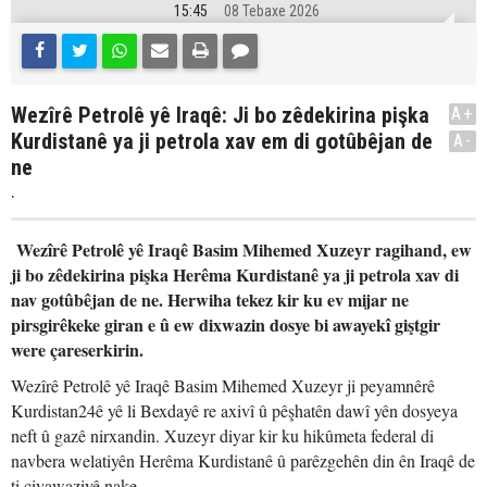
15:45
08 Tebaxe 2026
Wezîrê Petrolê yê Iraqê: Ji bo zêdekirina pişka
A+
Kurdistanê ya ji petrola xav em di gotûbêjan de
A-
ne
.
Wezîrê Petrolê yê Iraqê Basim Mihemed Xuzeyr ragihand, ew
ji bo zêdekirina pişka Herêma Kurdistanê ya ji petrola xav di
nav gotûbêjan de ne. Herwiha tekez kir ku ev mijar ne
pirsgirêkeke giran e û ew dixwazin dosye bi awayekî giştgir
were çareserkirin.
Wezîrê Petrolê yê Iraqê Basim Mihemed Xuzeyr ji peyamnêrê
Kurdistan24ê yê li Bexdayê re axivî û pêşhatên dawî yên dosyeya
neft û gazê nirxandin. Xuzeyr diyar kir ku hikûmeta federal di
navbera welatiyên Herêma Kurdistanê û parêzgehên din ên Iraqê de
ti ciyawaziyê nake.