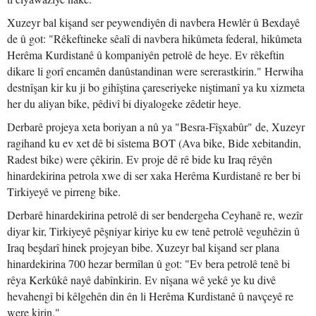
Xuzeyr bal kişand ser peywendiyên di navbera Hewlêr û Bexdayê
de û got: "Rêkeftineke sêalî di navbera hikûmeta federal, hikûmeta
Herêma Kurdistanê û kompaniyên petrolê de heye. Ev rêkeftin
dikare li gorî encamên danûstandinan were sererastkirin." Herwiha
destnîşan kir ku ji bo gihîştina çareseriyeke niştimanî ya ku xizmeta
her du aliyan bike, pêdivî bi diyalogeke zêdetir heye.
Derbarê projeya xeta boriyan a nû ya "Besra-Fîşxabûr" de, Xuzeyr
ragihand ku ev xet dê bi sîstema BOT (Ava bike, Bide xebitandin,
Radest bike) were çêkirin. Ev proje dê rê bide ku Iraq rêyên
hinardekirina petrola xwe di ser xaka Herêma Kurdistanê re ber bi
Tirkiyeyê ve pirreng bike.
Derbarê hinardekirina petrolê di ser bendergeha Ceyhanê re, wezîr
diyar kir, Tirkiyeyê pêşniyar kiriye ku ew tenê petrolê veguhêzin û
Iraq beşdarî hinek projeyan bibe. Xuzeyr bal kişand ser plana
hinardekirina 700 hezar bermîlan û got: "Ev bera petrolê tenê bi
rêya Kerkûkê nayê dabînkirin. Ev nîşana wê yekê ye ku divê
hevahengî bi kêlgehên din ên li Herêma Kurdistanê û navçeyê re
were kirin."