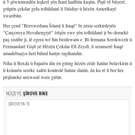
û 5 şêwirmendên leşkerî yên Îranî hatibûn kuştin. Piştî vê bûyerê,
grûpên çekdar gefa tolhildanê li Siûdiye û hêzên Amerîkayê
xwaribûn.
Her çend "Berxwedana Îslamî li Iraqê" bi zexta serkirdeyên
"Çarçoveya Hevahengiyê" êrîşên xwe yên tolhildanê ji bo demekê
paş xistibe jî, lê egera wê hîn berdewam e. Bi fermana Serokwezîr û
Fermandarê Giştî yê Hêzên Çekdar Elî Zeydî, li seranserê Iraqê
amadebaşiya herî bilind hatiye ragihandin.
Niha li Bexda û bajarên din ên giring hêzên zêde hatine belavkirin û
li kolanên sereke xalên kontrolê hatine danîn, da ku rê li ber her
pêşhateke nexwastî were girtin.
NÛÇEYE
ŞÎROVE BIKE