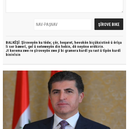
BALKÊŞÎ: Şîroveyên ku têde;
çêr, heqaret, hevokên biçûkxistinê û êrîşa
li ser bawerî, gel û neteweyên din hebin,
dê neyêne erêkirin.
JI kerema xwe re şîroveyên xwe jî bi
gramera kurdî
ya rast û
tîpên kurdî
binivîsin