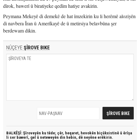
dîrok, bawerî û biratiyeke qedîm hatiye avakirin.
Peymana Mekeyê di demekê de hat îmzekirin ku li herêmê aloziyên
di navbera Îran û Amerîkayê de û metirsiya belavbûna şer
berdewam dikin.
NÛÇEYE
ŞÎROVE BIKE
BALKÊŞÎ: Şîroveyên ku têde;
çêr, heqaret, hevokên biçûkxistinê û êrîşa
li ser bawerî, gel û neteweyên din hebin,
dê neyêne erêkirin.