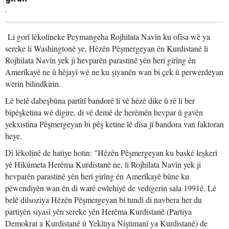
.
Li gorî lêkolîneke Peymangeha Rojhilata Navîn ku ofîsa wê ya
sereke li Washingtonê ye, Hêzên Pêşmergeyan ên Kurdistanê li
Rojhilata Navîn yek ji hevparên parastinê yên herî girîng ên
Amerîkayê ne û hêjayî wê ne ku şiyanên wan bi çek û perwerdeyan
werin bilindkirin.
Lê belê dabeşbûna partîtî bandorê li vê hêzê dike û rê li ber
bipêşketina wê digire, di vê demê de herêmên hevpar û gavên
yekxistina Pêşmergeyan bi pêş ketine lê dîsa jî bandora van faktoran
heye.
Di lêkolînê de hatiye hotin: "Hêzên Pêşmergeyan ku baskê leşkerî
yê Hikûmeta Herêma Kurdistanê ne, li Rojhilata Navîn yek ji
hevparên parastinê yên herî girîng ên Amerîkayê bûne ku
pêwendiyên wan ên di warê ewlehiyê de vedigerin sala 1991ê. Lê
belê dilsoziya Hêzên Pêşmergeyan bi tundî di navbera her du
partiyên siyasî yên sereke yên Herêma Kurdistanê (Partiya
Demokrat a Kurdistanê û Yekîtiya Niştimanî ya Kurdistanê) de