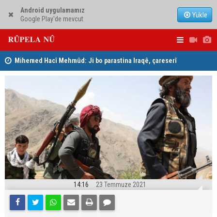
Android uygulamamız
Yükle
Google Play'de mevcut
Mihemed Hacî Mehmûd: Ji bo parastina Iraqê, çareserî
Serokerkan
sîstema konfederalî ye
Dîcleyê hi
14:16
23 Temmuze 2021