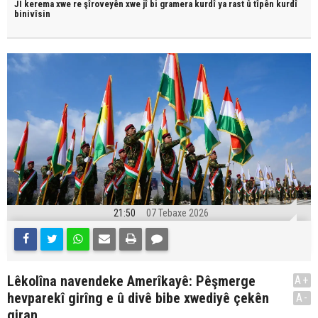
JI kerema xwe re şîroveyên xwe jî bi
gramera kurdî
ya rast û
tîpên kurdî
binivîsin
21:50
07 Tebaxe 2026
Lêkolîna navendeke Amerîkayê: Pêşmerge
A+
hevparekî girîng e û divê bibe xwediyê çekên
A-
giran