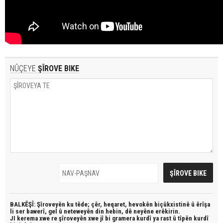
NÛÇEYE
ŞÎROVE BIKE
BALKÊŞÎ: Şîroveyên ku têde;
çêr, heqaret, hevokên biçûkxistinê û êrîşa
li ser bawerî, gel û neteweyên din hebin,
dê neyêne erêkirin.
JI kerema xwe re şîroveyên xwe jî bi
gramera kurdî
ya rast û
tîpên kurdî