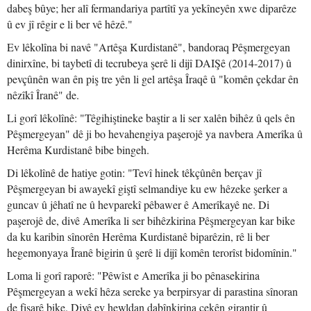
dabeş bûye; her alî fermandariya partîtî ya yekîneyên xwe diparêze
û ev jî rêgir e li ber vê hêzê."
Ev lêkolîna bi navê "Artêşa Kurdistanê", bandoraq Pêşmergeyan
dinirxîne, bi taybetî di tecrubeya şerê li dijî DAIŞê (2014-2017) û
pevçûnên wan ên piş tre yên li gel artêşa Îraqê û "komên çekdar ên
nêzîkî Îranê" de.
Li gorî lêkolînê: "Têgihiştineke baştir a li ser xalên bihêz û qels ên
Pêşmergeyan" dê ji bo hevahengiya paşerojê ya navbera Amerîka û
Herêma Kurdistanê bibe bingeh.
Di lêkolînê de hatiye gotin: "Tevî hinek têkçûnên berçav jî
Pêşmergeyan bi awayekî giştî selmandiye ku ew hêzeke şerker a
guncav û jêhatî ne û hevparekî pêbawer ê Amerîkayê ne. Di
paşerojê de, divê Amerîka li ser bihêzkirina Pêşmergeyan kar bike
da ku karibin sînorên Herêma Kurdistanê biparêzin, rê li ber
hegemonyaya Îranê bigirin û şerê li dijî komên terorîst bidomînin."
Loma li gorî raporê: "Pêwîst e Amerîka ji bo pênasekirina
Pêşmergeyan a wekî hêza sereke ya berpirsyar di parastina sînoran
de fişarê bike. Divê ev hewldan dabînkirina çekên girantir û