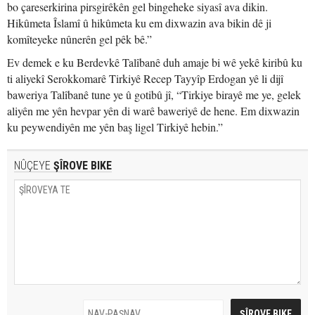
bo çareserkirina pirsgirêkên gel bingeheke siyasî ava dikin.
Hikûmeta Îslamî û hikûmeta ku em dixwazin ava bikin dê ji
komîteyeke nûnerên gel pêk bê.”
Ev demek e ku Berdevkê Talîbanê duh amaje bi wê yekê kiribû ku
ti aliyekî Serokkomarê Tirkiyê Recep Tayyîp Erdogan yê li dijî
baweriya Talîbanê tune ye û gotibû jî, “Tirkiye birayê me ye, gelek
aliyên me yên hevpar yên di warê baweriyê de hene. Em dixwazin
ku peywendiyên me yên baş ligel Tirkiyê hebin.”
NÛÇEYE
ŞÎROVE BIKE