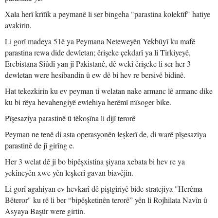
Xala herî krîtîk a peymanê li ser bingeha "parastina kolektîf" hatiye
avakirin.
Li gorî madeya 51ê ya Peymana Neteweyên Yekbûyî ku mafê
parastina rewa dide dewletan; êrişeke çekdarî ya li Tirkiyeyê,
Erebistana Siûdî yan jî Pakistanê, dê wekî êrişeke li ser her 3
dewletan were hesibandin û ew dê bi hev re bersivê bidinê.
Hat tekezkirin ku ev peyman ti welatan nake armanc lê armanc dike
ku bi rêya hevahengiyê ewlehiya herêmî mîsoger bike.
Pîşesaziya parastinê û têkoşîna li dijî terorê
Peyman ne tenê di asta operasyonên leşkerî de, di warê pîşesaziya
parastinê de jî girîng e.
Her 3 welat dê ji bo bipêşxistina şiyana xebata bi hev re ya
yekîneyên xwe yên leşkerî gavan biavêjin.
Li gorî agahiyan ev hevkarî dê piştgiriyê bide stratejiya "Herêma
Bêteror" ku rê li ber “bipêşketinên terorê” yên li Rojhilata Navîn û
Asyaya Başûr were girtin.