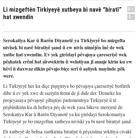
Li mizgeftên Tirkiyeyê xutbeya bi navê “biratî”
A+
hat xwendin
A-
.
Serokatiya Kar û Barên Diyanetê ya Tirkiyeyê bo mizgefta
nivîsek bi navê biratiyê şand û ew nivîs nimêjên înê de wek
xutbe hat xwendin. Ev yek girêdayî pêvajoya çareseriyê wek
pêşhatek erênî hat şîrovekirin û welatiyan jî amaje kirin ku ew
hêvî û daxwaz dikin pêvajo biçe serî û aştiyek mayînde pêk
were.
Li Tirkiyeyê her ku diçe piştgiriya bo pêvajoya çareseriyê berfireh
dibe û ev yek xwe di saziyên fermî de jî dide der. Demeke ku
projeyasaya pêvajoyê gihiştiye parlementoya Tirkiyeyê û tê
pêşbînîkirin ku di hefteya pêş de wek yasa bikeve meriyetê de
Serokatiya Kar û Barên Diyanetê ya ku girêdayî Serokomariya
Tirkiyeyê ye bo mizgeftan xutbeya nivîskî ya bi navê biratiyê şand.
Di xutbeyê de behsa xurtkirina biratîyê û pêşxistina yekîtiya civakî