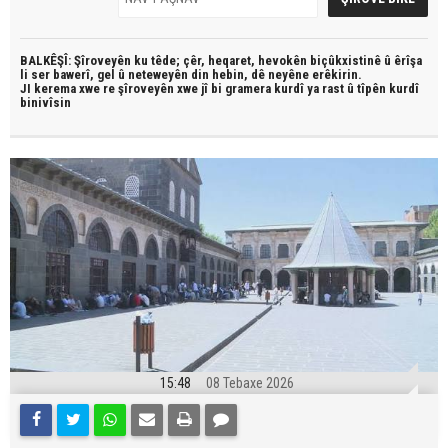
BALKÊŞÎ: Şîroveyên ku têde;
çêr, heqaret, hevokên biçûkxistinê û êrîşa
li ser bawerî, gel û neteweyên din hebin,
dê neyêne erêkirin.
JI kerema xwe re şîroveyên xwe jî bi
gramera kurdî
ya rast û
tîpên kurdî
binivîsin
15:48
08 Tebaxe 2026