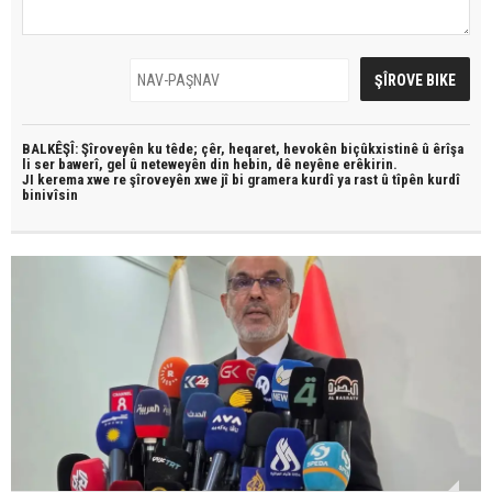
BALKÊŞÎ: Şîroveyên ku têde;
çêr, heqaret, hevokên biçûkxistinê û êrîşa
li ser bawerî, gel û neteweyên din hebin,
dê neyêne erêkirin.
JI kerema xwe re şîroveyên xwe jî bi
gramera kurdî
ya rast û
tîpên kurdî
binivîsin