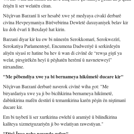
êrişên li ser welatên cîran.
Nêçîrvan Barzanî li ser hesabê xwe yê medyaya civakî derbarê
civîna Hevpeymaniya Birêvebirina Dewletê daxuyaniyek belav kir
ku doh êvarî li Bexdayê hat kirin.
Barzanî diyar kir ku ew bi nûnerên Serokkomarî, Serokwezîrî,
Serokatiya Parlamentoyê, Encumena Dadweriyê û serkirdeyên
aliyên siyasî re hatine ba hev û wan di civînê de “rewşa giştî ya
welat, pirsgirêkên heyî û pêşhatên herêmî û navneteweyî”
nirxandine.
"Me pêbendiya xwe ya bi bernameya hikûmetê ducare kir"
Nêçîrvan Barzanî derbarê naverok civînê wiha got: "Me
biryardariya xwe ya ji bo bicihkirina bernameya hikûmetê,
dabînkirina mafên destûrî û temamkirina karên pêşîn ên niştimanî
ducare kir.
Em bi taybetî li ser xurtkirina ewlehî û aramiyê û bilindkirina
kalîteya xizmetguzariyên ji bo welatiyan rawestiyan."
"Divê Îraq nebe navenda gefan"