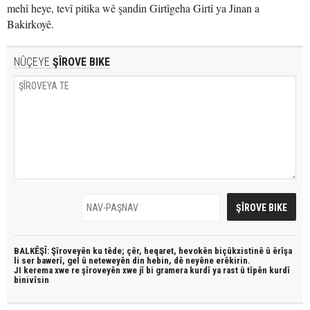
mehî heye, tevî pitika wê şandin Girtîgeha Girtî ya Jinan a
Bakirkoyê.
NÛÇEYE
ŞÎROVE BIKE
BALKÊŞÎ: Şîroveyên ku têde;
çêr, heqaret, hevokên biçûkxistinê û êrîşa
li ser bawerî, gel û neteweyên din hebin,
dê neyêne erêkirin.
JI kerema xwe re şîroveyên xwe jî bi
gramera kurdî
ya rast û
tîpên kurdî
binivîsin