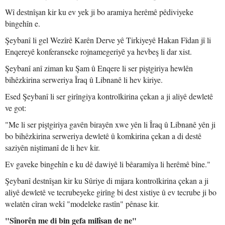
Wî destnîşan kir ku ev yek ji bo aramiya herêmê pêdiviyeke
bingehîn e.
Şeybanî li gel Wezîrê Karên Derve yê Tirkiyeyê Hakan Fîdan jî li
Enqereyê konferanseke rojnamegeriyê ya hevbeş li dar xist.
Şeybanî anî ziman ku Şam û Enqere li ser piştgiriya hewlên
bihêzkirina serweriya Îraq û Libnanê li hev kiriye.
Esed Şeybanî li ser girîngiya kontrolkirina çekan a ji aliyê dewletê
ve got:
"Me li ser piştgiriya gavên birayên xwe yên li Îraq û Libnanê yên ji
bo bihêzkirina serweriya dewletê û komkirina çekan a di destê
saziyên niştimanî de li hev kir.
Ev gaveke bingehîn e ku dê dawiyê li bêaramîya li herêmê bîne."
Şeybanî destnîşan kir ku Sûriye di mijara kontrolkirina çekan a ji
aliyê dewletê ve tecrubeyeke girîng bi dest xistiye û ev tecrube ji bo
welatên cîran wekî "modeleke rastîn" pênase kir.
"Sînorên me di bin gefa milîsan de ne"