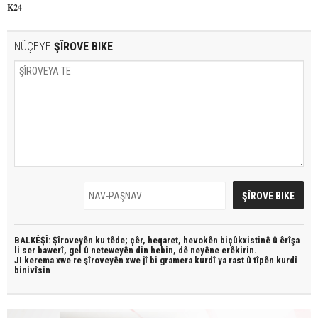
K24
NÛÇEYE
ŞÎROVE BIKE
BALKÊŞÎ: Şîroveyên ku têde;
çêr, heqaret, hevokên biçûkxistinê û êrîşa
li ser bawerî, gel û neteweyên din hebin,
dê neyêne erêkirin.
JI kerema xwe re şîroveyên xwe jî bi
gramera kurdî
ya rast û
tîpên kurdî
binivîsin