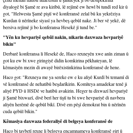
diyalogê bi Şamê re ava kiribû, lê rejîmê ew hewl bi tundî red kir û
got, "Helwesta Şamê piştî wê konferansê zelal bû ku yekrêziya
Kurdan û nêrîneke siyasî ya hevbeş qebûl nake. Ji ber vê yekê, dê
bersiva rejîmê ji bo konferansa Hesekê jî tund be."
"Yên ku hevpariyê qebûl nakin, nikarin daxwaza hevpariyê
bikin"
Derbarê konferansa li Hesekê de, Haco rexneyên xwe anîn ziman û
got ku ew bi xwe giringiyê didin komkirina pêkhateyan, lê
kêmasiyên mezin di awayê birêxistinkirina konferansê de hene.
Haco got: "Rexneya me ya sereke ew e ku aliyê Kurdî bi temamî di
vê konferansê de nehatibû beşdarîkirin. Komîteya amadekar tenê ji
aliyê PYD û HSDê ve hatibû avakirin. Heger tu dixwazî hevpariyê
ji Şamê bixwazî, divê berî her tiştî tu bi xwe hevpariyê di navbera
aliyên herêmê de qebûl bikî. Divê em pêşî demokrat bin û nêrînên
cuda qebûl bikin."
Kêmasiya daxwaza federaliyê di belgeya konferansê de
Haco bi taybetî rexne li belgeya encamnameya konferansê girt û