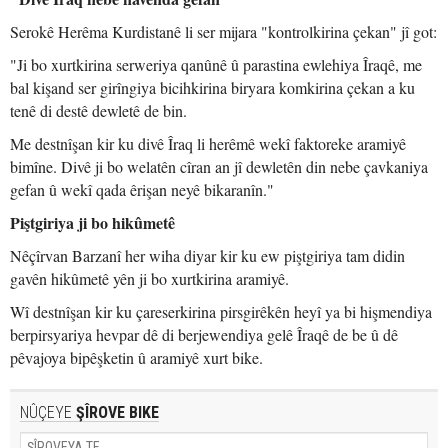
Serokê Herêma Kurdistanê li ser mijara "kontrolkirina çekan" jî got:
"Ji bo xurtkirina serweriya qanûnê û parastina ewlehiya Îraqê, me
bal kişand ser girîngiya bicihkirina biryara komkirina çekan a ku
tenê di destê dewletê de bin.
Me destnîşan kir ku divê Îraq li herêmê wekî faktoreke aramiyê
bimîne. Divê ji bo welatên cîran an jî dewletên din nebe çavkaniya
gefan û wekî qada êrişan neyê bikaranîn."
Piştgiriya ji bo hikûmetê
Nêçîrvan Barzanî her wiha diyar kir ku ew piştgiriya tam didin
gavên hikûmetê yên ji bo xurtkirina aramiyê.
Wî destnîşan kir ku çareserkirina pirsgirêkên heyî ya bi hişmendiya
berpirsyariya hevpar dê di berjewendiya gelê Îraqê de be û dê
pêvajoya bipêşketin û aramiyê xurt bike.
NÛÇEYE
ŞÎROVE BIKE