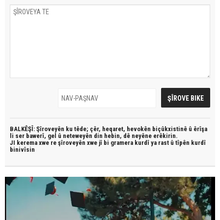
BALKÊŞÎ: Şîroveyên ku têde;
çêr, heqaret, hevokên biçûkxistinê û êrîşa
li ser bawerî, gel û neteweyên din hebin,
dê neyêne erêkirin.
JI kerema xwe re şîroveyên xwe jî bi
gramera kurdî
ya rast û
tîpên kurdî
binivîsin