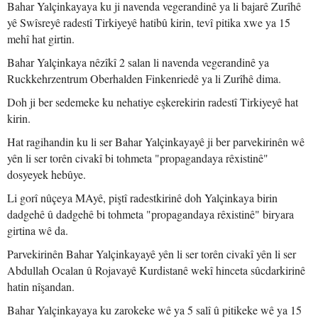
Bahar Yalçinkayaya ku ji navenda vegerandinê ya li bajarê Zurîhê
yê Swîsreyê radestî Tirkiyeyê hatibû kirin, tevî pitika xwe ya 15
mehî hat girtin.
Bahar Yalçinkaya nêzîkî 2 salan li navenda vegerandinê ya
Ruckkehrzentrum Oberhalden Finkenriedê ya li Zurîhê dima.
Doh ji ber sedemeke ku nehatiye eşkerekirin radestî Tirkiyeyê hat
kirin.
Hat ragihandin ku li ser Bahar Yalçinkayayê ji ber parvekirinên wê
yên li ser torên civakî bi tohmeta "propagandaya rêxistinê"
dosyeyek hebûye.
Li gorî nûçeya MAyê, piştî radestkirinê doh Yalçinkaya birin
dadgehê û dadgehê bi tohmeta "propagandaya rêxistinê" biryara
girtina wê da.
Parvekirinên Bahar Yalçinkayayê yên li ser torên civakî yên li ser
Abdullah Ocalan û Rojavayê Kurdistanê wekî hinceta sûcdarkirinê
hatin nîşandan.
Bahar Yalçinkayaya ku zarokeke wê ya 5 salî û pitikeke wê ya 15