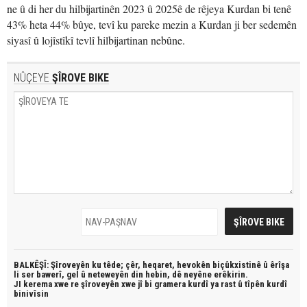
ne û di her du hilbijartinên 2023 û 2025ê de rêjeya Kurdan bi tenê
43% heta 44% bûye, tevî ku pareke mezin a Kurdan ji ber sedemên
siyasî û lojîstîkî tevlî hilbijartinan nebûne.
NÛÇEYE
ŞÎROVE BIKE
BALKÊŞÎ: Şîroveyên ku têde;
çêr, heqaret, hevokên biçûkxistinê û êrîşa
li ser bawerî, gel û neteweyên din hebin,
dê neyêne erêkirin.
JI kerema xwe re şîroveyên xwe jî bi
gramera kurdî
ya rast û
tîpên kurdî
binivîsin