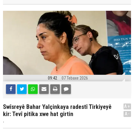
09:42
07 Tebaxe 2026
Swîsreyê Bahar Yalçinkaya radestî Tirkiyeyê
A+
kir: Tevî pitika xwe hat girtin
A-
.