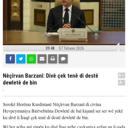
09:48
07 Tebaxe 2026
Nêçîrvan Barzanî: Divê çek tenê di destê
A+
dewletê de bin
A-
.
Serokê Herêma Kurdistanê Nêçîrvan Barzanî di civîna
Hevpeymaniya Birêvebirina Dewletê de bal kişand ser ser wê yekê
ku divê li Îraqê çek tenê di destê dewletê de bin.
Wî her wiha anî zimên ku divê Îraq nebe çavkaniya gefan an jî qada