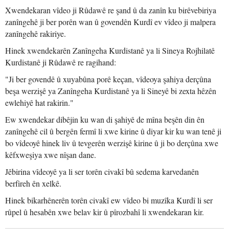
Xwendekaran vîdeo ji Rûdawê re şand û da zanîn ku birêvebiriya
zanîngehê ji ber porên wan û govendên Kurdî ev vîdeo ji malpera
zanîngehê rakiriye.
Hinek xwendekarên Zanîngeha Kurdistanê ya li Sineya Rojhilatê
Kurdistanê ji Rûdawê re ragihand:
"Ji ber govendê û xuyabûna porê keçan, vîdeoya şahiya derçûna
beşa werzişê ya Zanîngeha Kurdistanê ya li Sineyê bi zexta hêzên
ewlehiyê hat rakirin."
Ew xwendekar dibêjin ku wan di şahiyê de mîna beşên din ên
zanîngehê cil û bergên fermî li xwe kirine û diyar kir ku wan tenê ji
bo vîdeoyê hinek liv û tevgerên werzişê kirine û ji bo derçûna xwe
kêfxweşiya xwe nîşan dane.
Jêbirina vîdeoyê ya li ser torên civakî bû sedema karvedanên
berfireh ên xelkê.
Hinek bikarhênerên torên civakî ew vîdeo bi muzîka Kurdî li ser
rûpel û hesabên xwe belav kir û pîrozbahî li xwendekaran kir.