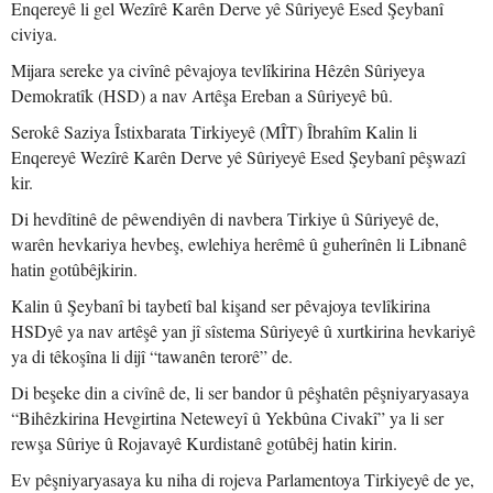
Enqereyê li gel Wezîrê Karên Derve yê Sûriyeyê Esed Şeybanî
civiya.
Mijara sereke ya civînê pêvajoya tevlîkirina Hêzên Sûriyeya
Demokratîk (HSD) a nav Artêşa Ereban a Sûriyeyê bû.
Serokê Saziya Îstixbarata Tirkiyeyê (MÎT) Îbrahîm Kalin li
Enqereyê Wezîrê Karên Derve yê Sûriyeyê Esed Şeybanî pêşwazî
kir.
Di hevdîtinê de pêwendiyên di navbera Tirkiye û Sûriyeyê de,
warên hevkariya hevbeş, ewlehiya herêmê û guherînên li Libnanê
hatin gotûbêjkirin.
Kalin û Şeybanî bi taybetî bal kişand ser pêvajoya tevlîkirina
HSDyê ya nav artêşê yan jî sîstema Sûriyeyê û xurtkirina hevkariyê
ya di têkoşîna li dijî “tawanên terorê” de.
Di beşeke din a civînê de, li ser bandor û pêşhatên pêşniyaryasaya
“Bihêzkirina Hevgirtina Neteweyî û Yekbûna Civakî” ya li ser
rewşa Sûriye û Rojavayê Kurdistanê gotûbêj hatin kirin.
Ev pêşniyaryasaya ku niha di rojeva Parlamentoya Tirkiyeyê de ye,