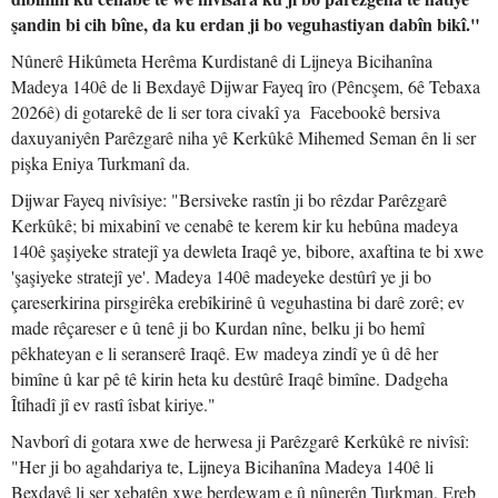
şandin bi cih bîne, da ku erdan ji bo veguhastiyan dabîn bikî."
Nûnerê Hikûmeta Herêma Kurdistanê di Lijneya Bicihanîna
Madeya 140ê de li Bexdayê Dijwar Fayeq îro (Pêncşem, 6ê Tebaxa
2026ê) di gotarekê de li ser tora civakî ya Facebookê bersiva
daxuyaniyên Parêzgarê niha yê Kerkûkê Mihemed Seman ên li ser
pişka Eniya Turkmanî da.
Dijwar Fayeq nivîsiye: "Bersiveke rastîn ji bo rêzdar Parêzgarê
Kerkûkê; bi mixabinî ve cenabê te kerem kir ku hebûna madeya
140ê şaşiyeke stratejî ya dewleta Iraqê ye, bibore, axaftina te bi xwe
'şaşiyeke stratejî ye'. Madeya 140ê madeyeke destûrî ye ji bo
çareserkirina pirsgirêka erebîkirinê û veguhastina bi darê zorê; ev
made rêçareser e û tenê ji bo Kurdan nîne, belku ji bo hemî
pêkhateyan e li seranserê Iraqê. Ew madeya zindî ye û dê her
bimîne û kar pê tê kirin heta ku destûrê Iraqê bimîne. Dadgeha
Îtîhadî jî ev rastî îsbat kiriye."
Navborî di gotara xwe de herwesa ji Parêzgarê Kerkûkê re nivîsî:
"Her ji bo agahdariya te, Lijneya Bicihanîna Madeya 140ê li
Bexdayê li ser xebatên xwe berdewam e û nûnerên Turkman, Ereb