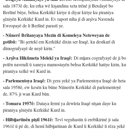
sala 1873ê de, ku erka wê kişandina xeta trênê ji Bexdayê bo
Berlînê bûye, behsa Kerkûkê kiriye û diyar kiriye ku piraniya
şêniyên Kerkûkê Kurd in. Ev raport niha jî di arşîva Navenda
Ewropayê de li Berlînê parastî ye.
- Nûnerê Brîtanyaya Mezin di Komeleya Neteweyan de
gotibû:
"Bi şertekî em Kerkûkê dixin ser Iraqê, ku destkarî di
dîmografyayê de neyê kirin."
- Arşîva Hikûmeta Melekî ya Iraqê:
Di mijara cografyayê de ji bo
polên navendî û xaneya mamostayên behsa Kerkûkê hatiye kirin, ku
piraniya xelkê wê Kurd in.
- Parlementoya Iraqê:
Di gera yekê ya Parlementoya Iraqê de heta
sala 1958ê, ew kesên ku bûne Nûnerên Kerkûkê di parlementoyê
de, 87% ji wan Kurd bûn.
- Tomara 1957ê:
Dataya fermî ya dewleta Iraqê nîşan daye ku
piraniya şêniyên Kerkûkê Kurd in.
- Hilbijartinên piştî 1961ê:
Tevî veguhastin û erebîkirinê ji sala
1961ê û pê de, di hemî hilbijartinan de Kurd li Kerkûkê li rêza yekê