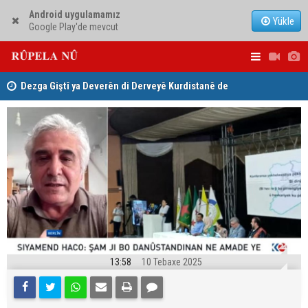
Android uygulamamız
Yükle
Google Play'de mevcut
ha
Dezga Giştî ya Deverên di Derveyê Kurdistanê de
Nêçîrvan Ba
gotinên parêzgere Kerkûkê Muhammed Saman red kir
13:58
10 Tebaxe 2025