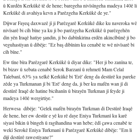
û Kurdên Kerkûkê tê de hene; baregeha nivîsîngeha madeya 140ê li
Kerkûkê di avahiya kevn a Parêzgeha Kerkûkê de ye."
Dijwar Fayeq daxwazê jî ji Parêzgarê Kerkûkê dike ku naveroka wê
nivîsarê bi cih bîne ya ku ji bo parêzgeha Kerkûkê û parêzgehên
din yên Iraqê hatiye şandin, ji bo dabînkirina erdên akincîbûnê ji bo
veguhastiyan û dibêje: "Ez baş dibînim ku cenabê te wê nivîsarê bi
cih bîne."
Ew tîne bîra Parêzgarê Kerkûkê û diyar dike: "Her ji bo zanîna te,
bi bizav û xebata cenabê Serok Barzanî û rehmetî Mam Celal
Talebanî, 63% ya xelkê Kerkûkê bi 'Erê' deng da destûrê ku pareke
zêde ya Turkmanan jî bi 'Erê' deng da, ji ber ku mafên wan jî di
destûrê Iraqê de hatine bicihanîn û birayên Turkman jî feyde ji
madeya 140ê wergirtiye."
Herwesa dibêje: "Gelek mafên birayên Turkman di Destûrê Iraqê
de hene, her ew destûr e yê ku rê daye Eniya Turkmanî ku karê
siyasî bikin û bingeh û ragihandina wan hebe; êdî çawa cenabê te
wekî Serokê Eniya Turkmanî û Parêzgarê Kerkûkê dibêje: "Em li
dijî destûrê rawestiyane?"