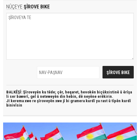
NÛÇEYE
ŞÎROVE BIKE
BALKÊŞÎ: Şîroveyên ku têde;
çêr, heqaret, hevokên biçûkxistinê û êrîşa
li ser bawerî, gel û neteweyên din hebin,
dê neyêne erêkirin.
JI kerema xwe re şîroveyên xwe jî bi
gramera kurdî
ya rast û
tîpên kurdî
binivîsin