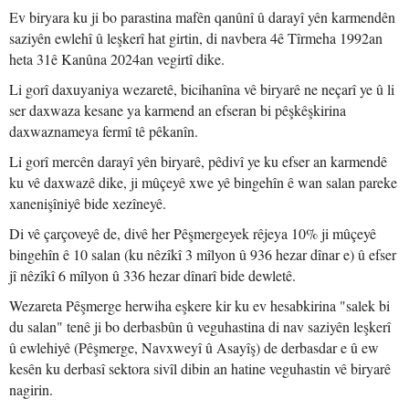
Ev biryara ku ji bo parastina mafên qanûnî û darayî yên karmendên
saziyên ewlehî û leşkerî hat girtin, di navbera 4ê Tîrmeha 1992an
heta 31ê Kanûna 2024an vegirtî dike.
Li gorî daxuyaniya wezaretê, bicihanîna vê biryarê ne neçarî ye û li
ser daxwaza kesane ya karmend an efseran bi pêşkêşkirina
daxwaznameya fermî tê pêkanîn.
Li gorî mercên darayî yên biryarê, pêdivî ye ku efser an karmendê
ku vê daxwazê dike, ji mûçeyê xwe yê bingehîn ê wan salan pareke
xanenişîniyê bide xezîneyê.
Di vê çarçoveyê de, divê her Pêşmergeyek rêjeya 10% ji mûçeyê
bingehîn ê 10 salan (ku nêzîkî 3 mîlyon û 936 hezar dînar e) û efser
jî nêzîkî 6 mîlyon û 336 hezar dînarî bide dewletê.
Wezareta Pêşmerge herwiha eşkere kir ku ev hesabkirina "salek bi
du salan" tenê ji bo derbasbûn û veguhastina di nav saziyên leşkerî
û ewlehiyê (Pêşmerge, Navxweyî û Asayîş) de derbasdar e û ew
kesên ku derbasî sektora sivîl dibin an hatine veguhastin vê biryarê
nagirin.