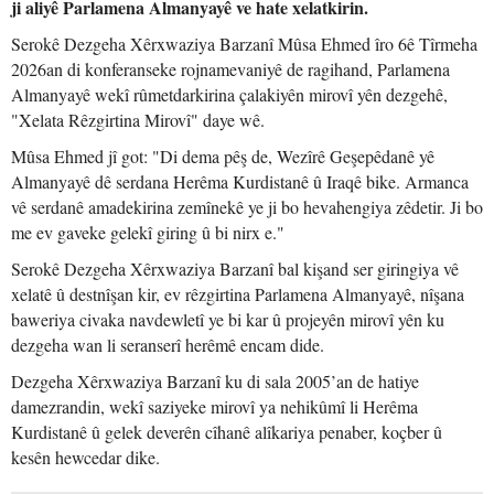
ji aliyê Parlamena Almanyayê ve hate xelatkirin.
Serokê Dezgeha Xêrxwaziya Barzanî Mûsa Ehmed îro 6ê Tîrmeha
2026an di konferanseke rojnamevaniyê de ragihand, Parlamena
Almanyayê wekî rûmetdarkirina çalakiyên mirovî yên dezgehê,
"Xelata Rêzgirtina Mirovî" daye wê.
Mûsa Ehmed jî got: "Di dema pêş de, Wezîrê Geşepêdanê yê
Almanyayê dê serdana Herêma Kurdistanê û Iraqê bike. Armanca
vê serdanê amadekirina zemînekê ye ji bo hevahengiya zêdetir. Ji bo
me ev gaveke gelekî giring û bi nirx e."
Serokê Dezgeha Xêrxwaziya Barzanî bal kişand ser giringiya vê
xelatê û destnîşan kir, ev rêzgirtina Parlamena Almanyayê, nîşana
baweriya civaka navdewletî ye bi kar û projeyên mirovî yên ku
dezgeha wan li seranserî herêmê encam dide.
Dezgeha Xêrxwaziya Barzanî ku di sala 2005’an de hatiye
damezrandin, wekî saziyeke mirovî ya nehikûmî li Herêma
Kurdistanê û gelek deverên cîhanê alîkariya penaber, koçber û
kesên hewcedar dike.