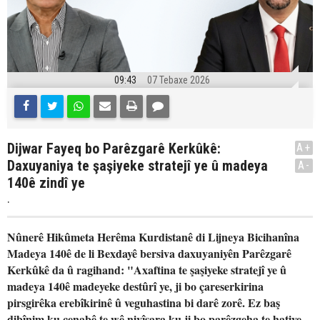
09:43
07 Tebaxe 2026
Dijwar Fayeq bo Parêzgarê Kerkûkê:
A+
Daxuyaniya te şaşiyeke stratejî ye û madeya
A-
140ê zindî ye
.
Nûnerê Hikûmeta Herêma Kurdistanê di Lijneya Bicihanîna
Madeya 140ê de li Bexdayê bersiva daxuyaniyên Parêzgarê
Kerkûkê da û ragihand: "Axaftina te şaşiyeke stratejî ye û
madeya 140ê madeyeke destûrî ye, ji bo çareserkirina
pirsgirêka erebîkirinê û veguhastina bi darê zorê. Ez baş
dibînim ku cenabê te wê nivîsara ku ji bo parêzgeha te hatiye