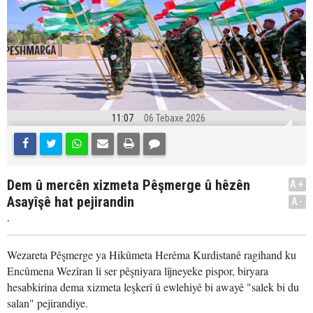
11:07
06 Tebaxe 2026
Dem û mercên xizmeta Pêşmerge û hêzên
A+
Asayîşê hat pejirandin
A-
.
Wezareta Pêşmerge ya Hikûmeta Herêma Kurdistanê ragihand ku
Encûmena Wezîran li ser pêşniyara lîjneyeke pispor, biryara
hesabkirina dema xizmeta leşkerî û ewlehiyê bi awayê "salek bi du
salan" pejirandiye.