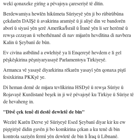
wekî qonaxeke girîng a pêvajoya çareseriyê tê dîtin.
Berdewamiya hewlên hikûmeta Sûriyeyê yên ji bo rûbirûbûna
çekdarên DAIŞê û avakirina aramiyê û ji aliyê din ve bandorên
aborî û siyasî yên şerê Amerîka/Îsraîl û Îranê yên li ser herêmê û
rewşa cezayan û veberhênanê di nav mijarên hevdîtina di navbera
Kalin û Şeybanî de bûn.
Ev civîna astbilind a ewlehiyê ya li Enqereyê hevdem e li gel
pêşkêşkirina pêşniyaryasayê Parlamentoya Tirkiyeyê.
Armanca vê yasayê diyarkirina rêkarên yasayî yên qonaxa piştî
fesixkirina PKKyê ye.
Di heman demê de mijara tevlîkirina HSDyê û rewşa Sûriye û
Rojavayê Kurdistanê beşek in ji wê pêvajoyê ku Tirkiye û Sûriye tê
de hevaheng in.
"Divê çek tenê di destê dewletê de bin"
Wezîrê Karên Derve yê Sûriyeyê Esed Şeybanî diyar kir ku ew
piştgiriyê didin gavên ji bo komkirina çekan a ku tenê di bin
kontrola saziyên fermî yên dewletê de bin li Îraq û Libnanê.