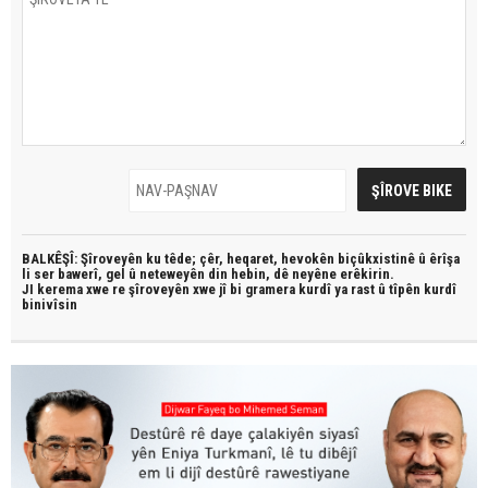
BALKÊŞÎ: Şîroveyên ku têde;
çêr, heqaret, hevokên biçûkxistinê û êrîşa
li ser bawerî, gel û neteweyên din hebin,
dê neyêne erêkirin.
JI kerema xwe re şîroveyên xwe jî bi
gramera kurdî
ya rast û
tîpên kurdî
binivîsin