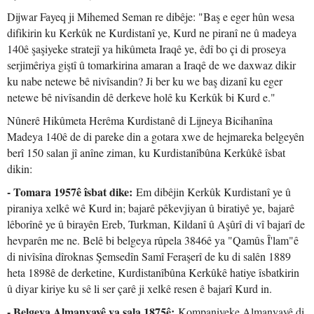
Dijwar Fayeq ji Mihemed Seman re dibêje: "Baş e eger hûn wesa
difikirin ku Kerkûk ne Kurdistanî ye, Kurd ne piranî ne û madeya
140ê şaşiyeke stratejî ya hikûmeta Iraqê ye, êdî bo çi di proseya
serjimêriya giştî û tomarkirina amaran a Iraqê de we daxwaz dikir
ku nabe netewe bê nivîsandin? Ji ber ku we baş dizanî ku eger
netewe bê nivîsandin dê derkeve holê ku Kerkûk bi Kurd e."
Nûnerê Hikûmeta Herêma Kurdistanê di Lijneya Bicihanîna
Madeya 140ê de di pareke din a gotara xwe de hejmareka belgeyên
berî 150 salan jî anîne ziman, ku Kurdistanîbûna Kerkûkê îsbat
dikin:
- Tomara 1957ê îsbat dike:
Em dibêjin Kerkûk Kurdistanî ye û
piraniya xelkê wê Kurd in; bajarê pêkevjiyan û biratiyê ye, bajarê
lêborînê ye û birayên Ereb, Turkman, Kildanî û Aşûrî di vî bajarî de
hevparên me ne. Belê bi belgeya rûpela 3846ê ya "Qamûs Î'lam"ê
di nivîsîna dîroknas Şemsedîn Samî Feraşerî de ku di salên 1889
heta 1898ê de derketine, Kurdistanîbûna Kerkûkê hatiye îsbatkirin
û diyar kiriye ku sê li ser çarê ji xelkê resen ê bajarî Kurd in.
- Belgeya Almanyayê ya sala 1875ê:
Kompaniyeke Almanyayê di