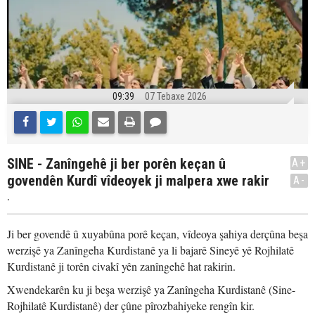
09:39
07 Tebaxe 2026
SINE - Zanîngehê ji ber porên keçan û
A+
govendên Kurdî vîdeoyek ji malpera xwe rakir
A-
.
Ji ber govendê û xuyabûna porê keçan, vîdeoya şahiya derçûna beşa
werzişê ya Zanîngeha Kurdistanê ya li bajarê Sineyê yê Rojhilatê
Kurdistanê ji torên civakî yên zanîngehê hat rakirin.
Xwendekarên ku ji beşa werzişê ya Zanîngeha Kurdistanê (Sine-
Rojhilatê Kurdistanê) der çûne pîrozbahiyeke rengîn kir.