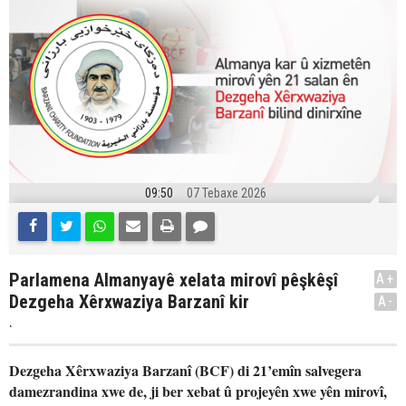
09:50
07 Tebaxe 2026
Parlamena Almanyayê xelata mirovî pêşkêşî
A+
Dezgeha Xêrxwaziya Barzanî kir
A-
.
Dezgeha Xêrxwaziya Barzanî (BCF) di 21’emîn salvegera
damezrandina xwe de, ji ber xebat û projeyên xwe yên mirovî,