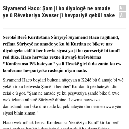
Siyamend Haco: Şam ji bo diyalogê ne amade
A+
ye û Rêveberiya Xweser jî hevpariyê qebûl nake
A-
.
Serokê Berê Kurdistana Sûriyeyê Siyamend Haco ragihand,
rejîma Sûriyeyê ne amade ye ku bi Kurdan re bikeve nav
diyalogeke cidî û her hewla siyasî ya ji bo çareseriyê bi tundî
red dike. Haco herwiha rexne li awayê birêvebirina
"Konferansa Pêkhateyan" ya li Hesekê girt û da zanîn ku ew
konferans hevpariyeke rasteqîn nîşan nade.
Siyamend Haco beşdarî bultena nûçeyan a K24ê bû û amaje bi wê
yekê kir ku helwesta Şamê li hemberî Kurdan û pêkhateyên din
zelal e û got, "Şam ne amade ye ku pêşwaziya şandê bike û xwe
wek tekane nûnerê Sûriyeyê dibîne. Lewma naxwaze
danûstandinan bike û rê nade ku pêkhateyên din nêrînên xwe yên
siyasî bînin ziman."
Haco wek mînak behsa Konferansa Yekrêziya Kurdî kir ku berî
çend mehan hatibû lidarxistin û şandeyek ji bo destpêkirina