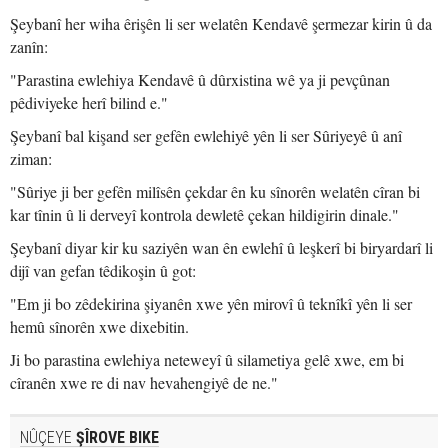
Şeybanî her wiha êrişên li ser welatên Kendavê şermezar kirin û da
zanîn:
"Parastina ewlehiya Kendavê û dûrxistina wê ya ji pevçûnan
pêdiviyeke herî bilind e."
Şeybanî bal kişand ser gefên ewlehiyê yên li ser Sûriyeyê û anî
ziman:
"Sûriye ji ber gefên milîsên çekdar ên ku sînorên welatên cîran bi
kar tînin û li derveyî kontrola dewletê çekan hildigirin dinale."
Şeybanî diyar kir ku saziyên wan ên ewlehî û leşkerî bi biryardarî li
dijî van gefan têdikoşin û got:
"Em ji bo zêdekirina şiyanên xwe yên mirovî û teknîkî yên li ser
hemû sînorên xwe dixebitin.
Ji bo parastina ewlehiya neteweyî û silametiya gelê xwe, em bi
cîranên xwe re di nav hevahengiyê de ne."
NÛÇEYE
ŞÎROVE BIKE