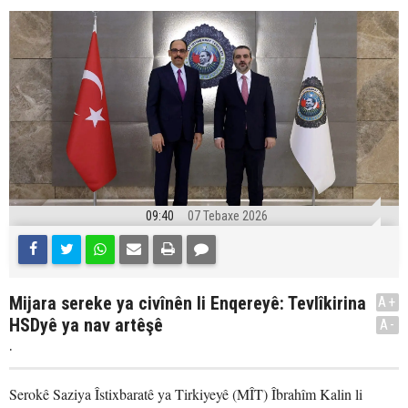
09:40
07 Tebaxe 2026
Mijara sereke ya civînên li Enqereyê: Tevlîkirina
A+
HSDyê ya nav artêşê
A-
.
Serokê Saziya Îstixbaratê ya Tirkiyeyê (MÎT) Îbrahîm Kalin li