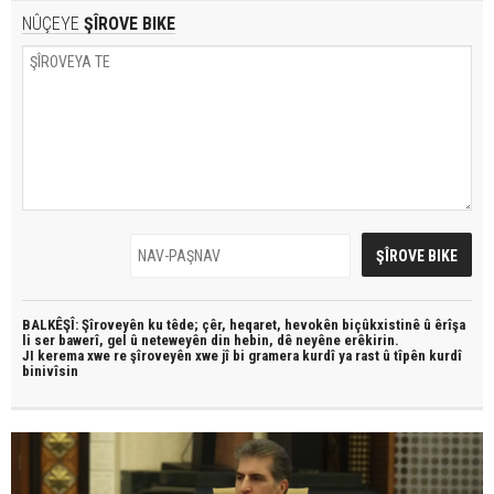
NÛÇEYE
ŞÎROVE BIKE
BALKÊŞÎ: Şîroveyên ku têde;
çêr, heqaret, hevokên biçûkxistinê û êrîşa
li ser bawerî, gel û neteweyên din hebin,
dê neyêne erêkirin.
JI kerema xwe re şîroveyên xwe jî bi
gramera kurdî
ya rast û
tîpên kurdî
binivîsin