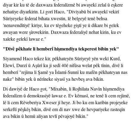
diyar kir ku tê de daxwaza federalîzmê bi awayekî zelal û eşkere
nehatiye diyarkirin. Li gorî Haco, "Diviyabû bi awayekî vekirî
Sûriyeyeke federal bihata xwestin, lê belgeyê tenê behsa
'nenavendîtiyê' kiriye, ku ev têgeheke giştî ye û dikare bi gelek
awayan were şîrovekirin. Daxwaza federaliyê nehat kirin, ku ev
xaleke gelekî lawaz e."
"Divê pêkhate li hemberî hişmendiya tekperest bibin yek"
Siyamend Haco tekez kir, pêkhateyên Sûriyeyê yên wekî Kurd,
Elewî, Durzî û Aşûrî ku ji sedî 40ê nifûsa welat pêk tînin, divê li
hemberî "rejîma li Şamê ya Îslamî-Sunnî ku mafên pêkhateyan nas
nake" bibin yek û nêrîneke siyasî ya hevbeş ava bikin.
Di dawiyê de Haco got, "Mixabin, li Rojhilata Navîn hişmendiya
federalîzm û demokrasiyê lawaz e. Ev kêmasî, ne tenê li cem rejîmê,
lê li cem Rêveberiya Xweser jî heye. Ji bo ku em karibin projeyeke
serkeftî pêşkêş bikin, divê em di nav xwe de hevpariyeke rasteqîn
ava bikin û hemû aliyan tevlî pêvajoyê bikin."