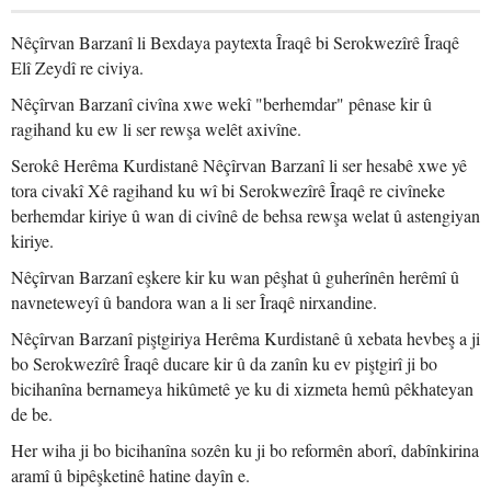
Nêçîrvan Barzanî li Bexdaya paytexta Îraqê bi Serokwezîrê Îraqê
Elî Zeydî re civiya.
Nêçîrvan Barzanî civîna xwe wekî "berhemdar" pênase kir û
ragihand ku ew li ser rewşa welêt axivîne.
Serokê Herêma Kurdistanê Nêçîrvan Barzanî li ser hesabê xwe yê
tora civakî Xê ragihand ku wî bi Serokwezîrê Îraqê re civîneke
berhemdar kiriye û wan di civînê de behsa rewşa welat û astengiyan
kiriye.
Nêçîrvan Barzanî eşkere kir ku wan pêşhat û guherînên herêmî û
navneteweyî û bandora wan a li ser Îraqê nirxandine.
Nêçîrvan Barzanî piştgiriya Herêma Kurdistanê û xebata hevbeş a ji
bo Serokwezîrê Îraqê ducare kir û da zanîn ku ev piştgirî ji bo
bicihanîna bernameya hikûmetê ye ku di xizmeta hemû pêkhateyan
de be.
Her wiha ji bo bicihanîna sozên ku ji bo reformên aborî, dabînkirina
aramî û bipêşketinê hatine dayîn e.