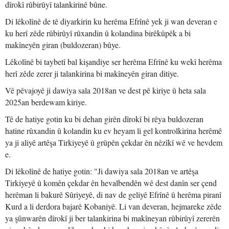
dîrokî rûbirûyî talankirinê bûne.
Di lêkolînê de tê diyarkirin ku herêma Efrînê yek ji wan deveran e
ku herî zêde rûbirûyî rûxandin û kolandina birêkûpêk a bi
makîneyên giran (buldozeran) bûye.
Lêkolînê bi taybetî bal kişandiye ser herêma Efrînê ku wekî herêma
herî zêde zerer ji talankirina bi makîneyên giran ditiye.
Vê pêvajoyê ji dawiya sala 2018an ve dest pê kiriye û heta sala
2025an berdewam kiriye.
Tê de hatiye gotin ku bi dehan girên dîrokî bi rêya buldozeran
hatine rûxandin û kolandin ku ev heyam li gel kontrolkirina herêmê
ya ji aliyê artêşa Tirkiyeyê û grûpên çekdar ên nêzîkî wê ve hevdem
e.
Di lêkolînê de hatiye gotin: "Ji dawiya sala 2018an ve artêşa
Tirkiyeyê û komên çekdar ên hevalbendên wê dest danîn ser çend
herêman li bakurê Sûriyeyê, di nav de geliyê Efrînê û herêma piranî
Kurd a li derdora bajarê Kobaniyê. Li van deveran, hejmareke zêde
ya şûnwarên dîrokî ji ber talankirina bi makîneyan rûbirûyî zererên