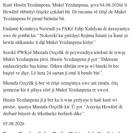
Kurê Husên Yezdanpena, Mukrî Yezdanpena, şeva 04.08.2026ê li
Hewlêrê rûbirûyî êrîşeke çekdarî bû. Di encama vê êrîşê de Mukrî
Yezdanpena bi giranî birîndar bû.
Endamê Komîteya Navendî ya PAKê Edîp Xalidyan di daxuyanîya
xwe de gotibû ku ‘’Nokerekî ku girêdayî Rejîma Îslamî ya Îranê ye
hewla sûîkasteke li dijî Mukrî Yezdanpena kirîye’’
Serokê PWKyê Mustafa Ozçelîk di peywendîya telefonî de rewşa
Mukrî Yezdanpena pirsî. Husên Yezdanpena jî got ‘’Diktoran
midaxeleyeke baş kirine. Diktor dibêjin rewşa wî hinekî bi ber
başiyê ve diçe. Lê heta 24 saetan jî emê li bende bin’’.
Mustafa Ozçelîk ji ber vê êrîşê xemgînîya xwe anî zimên, êrîş
şermezar kir û şifaya xêrê ji Mukrî Yezdanpena re xwest.
Husên Yezdanpena jî ji ber ku li wan gerîyaye û halê kurê wî
pirsîye, spasîya Mustafa Ozçelîk kir. Û got ‘’Asayîşa Hewlêrê di
derbarê bûyerê de lêkolîneke berfireh dike’’.
05.08.2026