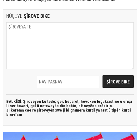
NÛÇEYE
ŞÎROVE BIKE
BALKÊŞÎ: Şîroveyên ku têde;
çêr, heqaret, hevokên biçûkxistinê û êrîşa
li ser bawerî, gel û neteweyên din hebin,
dê neyêne erêkirin.
JI kerema xwe re şîroveyên xwe jî bi
gramera kurdî
ya rast û
tîpên kurdî
binivîsin