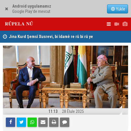
Android uygulamamız
Yükle
Google Play'de mevcut
hat
Jina Kurd Şemsî Xusrevi, bi îdamê re rû bi rû ye
PDK: Gotin
hewldana f
11:13
28 Êlule 2025