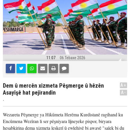
11:07
06 Tebaxe 2026
Dem û mercên xizmeta Pêşmerge û hêzên
A+
Asayîşê hat pejirandin
A-
.
Wezareta Pêşmerge ya Hikûmeta Herêma Kurdistanê ragihand ku
Encûmena Wezîran li ser pêşniyara lîjneyeke pispor, biryara
hesabkirina dema xizmeta leşkerî û ewlehiyê bi awayê "salek bi du