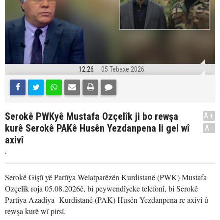
12:26
05 Tebaxe 2026
Serokê PWKyê Mustafa Ozçelîk ji bo rewşa
A+
kurê Serokê PAKê Husên Yezdanpena li gel wî
A-
axivî
.
Serokê Giştî yê Partîya Welatparêzên Kurdistanê (PWK) Mustafa
Ozçelîk roja 05.08.2026ê, bi peywendîyeke telefonî, bi Serokê
Partîya Azadîya Kurdistanê (PAK) Husên Yezdanpena re axivî û
rewşa kurê wî pirsî.