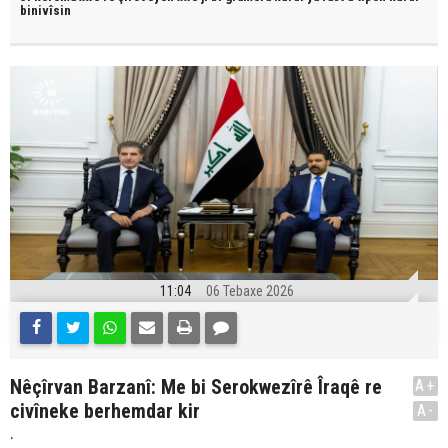
binivîsin
11:04
06 Tebaxe 2026
Nêçîrvan Barzanî: Me bi Serokwezîrê Îraqê re
A+
civîneke berhemdar kir
A-
.