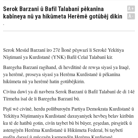
Serok Barzanî û Bafil Talabanî pêkanîna
A+
kabîneya nû ya hikûmeta Herêmê gotûbêj dikin
A-
.
Serok Mesûd Barzanî îro 27ê Îlonê pêşwazî li Serokê Yekîtiya
Nîştimanî ya Kurdistanê (YNK) Bafil Celal Talabanî kir.
Baregeha Barzanî ragihand, di hevdîtinê de rewşa siyasî ya Iraqê,
ya herêmê, proseya siyasî ya Herêma Kurdistanê û pêkanîna
hikûmeta nû ya herêmê hatin gotûbêjkirin.
Civîna dawî ya di navbera Serok Barzanî û Bafil Talabanî de di 14ê
Tîrmeha îsal de li Baregeha Barzanî bû.
Piştî wê civînê, herdu polîtburoyên Partiya Demokrata Kurdistanê û
Yekîtiya Nîştimaniya Kurdistanê daxuyaniyek hevbeş belav kiribûn
ku tê de hatibû gotin, civîn taybet bû bi bûyer, geşedan, pirsgirêk û
astengiyên Herêma Kurdistanê û Hikûmeta Federal, bi taybetî
mafên darayî û mûçeyên karmendên Herêma Kurdistanê.