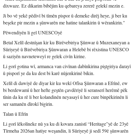
dixwaze. Ez dikarim bibêjim ku qebareya zererê gelekî mezin e.
Ji bo vê yekê pêdivî bi tîmên pispor û demeke dirêj heye, ji ber ku
beşeke pir mezin a şûnwarên me hatine talankirin û wêrankirin."
Pêwendiyên li gel UNESCOyê
Betal Xelîl destnîşan kir ku Birêvebiriya Şûnwar û Muzexaneyan a
Sûriyeyê û Birêvebiriya Şûnwaran a Helebê bi rêxistina UNESCO
û saziyên navneteweyî re gelek civîn kirine.
Li gorî gotina wî, armanca van civînan dabînkirina piştgiriya darayî
û pisporî ye da ku dest bi karê nûjenkirinê bikin.
Xelîl di dawiyê de diyar kir ku wekî Ofîsa Şûnwaran a Efrînê, ew
bi berdewamî û her hefte geştên çavdêriyê li seranserî herêmê pêk
tînin da ku rê li ber kolandinên neyasayî û her cure binpêkirinên li
ser samanên dîrokî bigirin.
Talan û Efrîn
Li gorî lêkolîneke nû ya ku di kovara zanistî “Heritage”yê de 23yê
Tîrmeha 2026an hatiye weşandin, li Sûriyeyê ji sedî 59ê şûnwarên