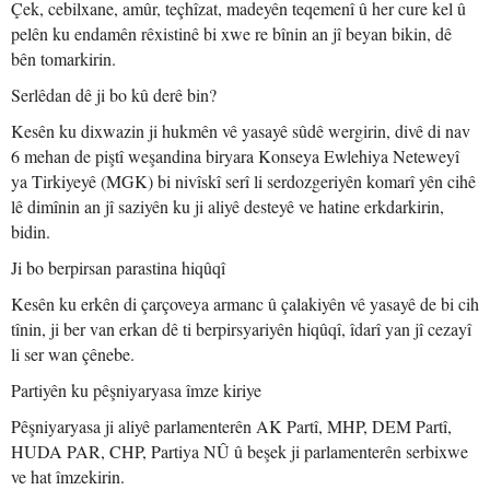
Çek, cebilxane, amûr, teçhîzat, madeyên teqemenî û her cure kel û
pelên ku endamên rêxistinê bi xwe re bînin an jî beyan bikin, dê
bên tomarkirin.
Serlêdan dê ji bo kû derê bin?
Kesên ku dixwazin ji hukmên vê yasayê sûdê wergirin, divê di nav
6 mehan de piştî weşandina biryara Konseya Ewlehiya Neteweyî
ya Tirkiyeyê (MGK) bi nivîskî serî li serdozgeriyên komarî yên cihê
lê dimînin an jî saziyên ku ji aliyê desteyê ve hatine erkdarkirin,
bidin.
Ji bo berpirsan parastina hiqûqî
Kesên ku erkên di çarçoveya armanc û çalakiyên vê yasayê de bi cih
tînin, ji ber van erkan dê ti berpirsyariyên hiqûqî, îdarî yan jî cezayî
li ser wan çênebe.
Partiyên ku pêşniyaryasa îmze kiriye
Pêşniyaryasa ji aliyê parlamenterên AK Partî, MHP, DEM Partî,
HUDA PAR, CHP, Partiya NÛ û beşek ji parlamenterên serbixwe
ve hat îmzekirin.