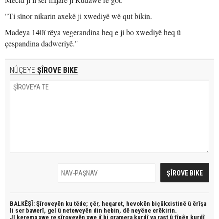
"Ti sînor nikarin axekê ji xwediyê wê qut bikin.
Madeya 140î rêya vegerandina heq e ji bo xwediyê heq û
çespandina dadweriyê."
NÛÇEYE
ŞÎROVE BIKE
BALKÊŞÎ: Şîroveyên ku têde;
çêr, heqaret, hevokên biçûkxistinê û êrîşa
li ser bawerî, gel û neteweyên din hebin,
dê neyêne erêkirin.
JI kerema xwe re şîroveyên xwe jî bi
gramera kurdî
ya rast û
tîpên kurdî