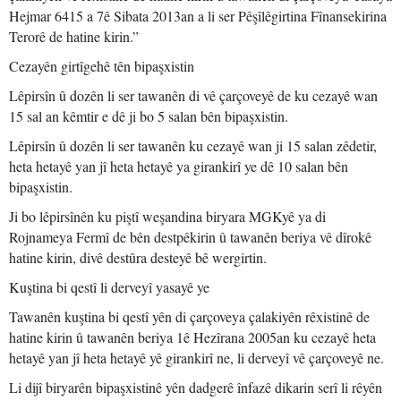
Hejmar 6415 a 7ê Sibata 2013an a li ser Pêşîlêgirtina Fînansekirina
Terorê de hatine kirin.”
Cezayên girtîgehê tên bipaşxistin
Lêpirsîn û dozên li ser tawanên di vê çarçoveyê de ku cezayê wan
15 sal an kêmtir e dê ji bo 5 salan bên bipaşxistin.
Lêpirsîn û dozên li ser tawanên ku cezayê wan ji 15 salan zêdetir,
heta hetayê yan jî heta hetayê ya girankirî ye dê 10 salan bên
bipaşxistin.
Ji bo lêpirsînên ku piştî weşandina biryara MGKyê ya di
Rojnameya Fermî de bên destpêkirin û tawanên beriya vê dîrokê
hatine kirin, divê destûra desteyê bê wergirtin.
Kuştina bi qestî li derveyî yasayê ye
Tawanên kuştina bi qestî yên di çarçoveya çalakiyên rêxistinê de
hatine kirin û tawanên beriya 1ê Hezîrana 2005an ku cezayê heta
hetayê yan jî heta hetayê yê girankirî ne, li derveyî vê çarçoveyê ne.
Li dijî biryarên bipaşxistinê yên dadgerê înfazê dikarin serî li rêyên