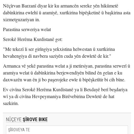
Nêçîrvan Barzanî diyar kir ku armancên sereke yên hikûmetê
dabînkirina ewlehî û aramiyê, xurtkirina bipêşketinê û başkirina asta
xizmetguzariyan in.
Parastina serweriya welat
Serokê Herêma Kurdistanê got:
"Me tekezî li ser girîngiya yekxistina helwestan û xurtkirina
hevahengiya di navbera saziyên cuda yên dewletê de kir."
Armanca vê yekê parastina welat a ji metirsiyan, parastina serwerî û
aramiya welat û dabînkirina berjewendiyên bilind ên gelan e ku
daxwazên wan ên ji bo paşerojeke ewle û bipêşketîtir bi cih bîne.
Ev civîna Serokê Herêma Kurdistanê ya li Bexdayê berî beşdariya
wî ya di civîna Hevpeymaniya Birêvebirina Dewletê de hat
sazkirin.
NÛÇEYE
ŞÎROVE BIKE