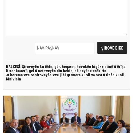
BALKÊŞÎ: Şîroveyên ku têde;
çêr, heqaret, hevokên biçûkxistinê û êrîşa
li ser bawerî, gel û neteweyên din hebin,
dê neyêne erêkirin.
JI kerema xwe re şîroveyên xwe jî bi
gramera kurdî
ya rast û
tîpên kurdî
binivîsin