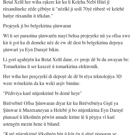
Betal Xelîl her wiha eşkere kir ku li Keleha Nebî Hûrî jî
rûxandineke zêde çêbûye û "nêzîkî ji sedî 70yê rûberê vê kelehê
hatiye rûxandin û têkdan."
Projeyek ji bo belgekirina şûnwaran
Wî li ser parastina şûnwarên mayî behsa projeyeke nû ya ofîsa xwe
kir û got ku di demeke nêz de ew dê dest bi belgekirina depoya
şûnwarî ya Eyn Darayê bikin.
Li gorî agahiyên ku Betal Xelîl dane, ev proje dê bi du awayan be:
Tomarkirina li ser kaxezê û tomarkirina elektronîk.
Her wiha her perçeyekî di depoyê de dê bi rêya teknolojiya 3D
were wênekirin da ku wekî arşîv bimîne.
"Pêdiviya karê nûjenkirinê bi demê heye"
Birêvebirê Ofîsa Şûnwaran diyar kir ku Birêvebiriya Giştî ya
Şûnwar û Muzexaneyan a Helebê ji bo nûjenkirina Eyn Darayê
plansazî û lêkolînên pêwîst amade kirine lê li pêşiya vî karî
astengên mezin hene û biland:
"Karê nûjenkirinê lêkolînên hûr û kûr ên ji aliyê pisporan ve