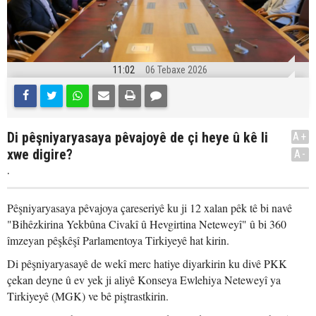
11:02
06 Tebaxe 2026
Di pêşniyaryasaya pêvajoyê de çi heye û kê li
A+
xwe digire?
A-
.
Pêşniyaryasaya pêvajoya çareseriyê ku ji 12 xalan pêk tê bi navê
"Bihêzkirina Yekbûna Civakî û Hevgirtina Neteweyî" û bi 360
îmzeyan pêşkêşî Parlamentoya Tirkiyeyê hat kirin.
Di pêşniyaryasayê de wekî merc hatiye diyarkirin ku divê PKK
çekan deyne û ev yek ji aliyê Konseya Ewlehiya Neteweyî ya
Tirkiyeyê (MGK) ve bê piştrastkirin.