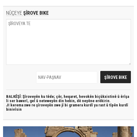
NÛÇEYE
ŞÎROVE BIKE
BALKÊŞÎ: Şîroveyên ku têde;
çêr, heqaret, hevokên biçûkxistinê û êrîşa
li ser bawerî, gel û neteweyên din hebin,
dê neyêne erêkirin.
JI kerema xwe re şîroveyên xwe jî bi
gramera kurdî
ya rast û
tîpên kurdî
binivîsin