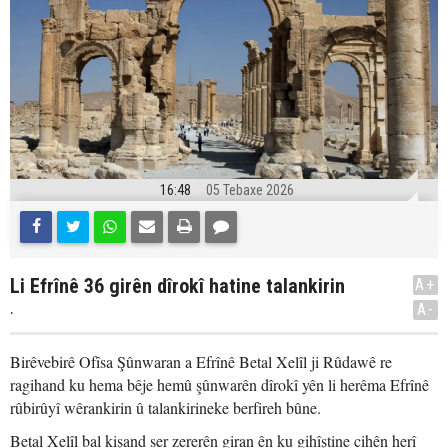
16:48
05 Tebaxe 2026
Li Efrînê 36 girên dîrokî hatine talankirin
A+
.
A-
Birêvebirê Ofîsa Şûnwaran a Efrînê Betal Xelîl ji Rûdawê re
ragihand ku hema bêje hemû şûnwarên dîrokî yên li herêma Efrînê
rûbirûyî wêrankirin û talankirineke berfireh bûne.
Betal Xelîl bal kişand ser zererên giran ên ku gihîştine cihên herî