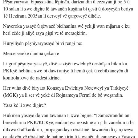
Pêşniyaryasa, bipaşxistina lêpirsîn, darizandin û cezayan ji bo 5 û
10 salan li xwe digire lê tawanên kuştina bi qestî û dosyeyên beriya
1ê Hezîrana 2005an li derveyî vê çarçoveyê dihêle.
Naveroka yasayê û şêwazê bicihanîna wê yek ji wan mijaran e ku
herî zêde ji aliyê raya giştî ve tê meraqkirin.
Hûrgiliyên pêşniyaryasayê bi vî rengî ne:
Mercê sereke danîna çekan e
Li gorî pêşniyaryasayê, divê saziyên ewlehiyê destnîşan bikin ku
PKKyê hebûna xwe bi dawî aniye û hemû çek û cebilxaneyên di
kontrola xwe de radest kirine.
Her wiha divê biryara Konseya Ewlehiya Neteweyî ya Tirkiyeyê
(MGK) ya li ser vê yekê di Rojnameya Fermî de bê weşandin.
Yasa kê li xwe digire?
Hukmên yasayê dê van tawanan li xwe bigire: “Damezirandin an
birêvebirina PKK/KCKyê, endamtiya rêxistinê an jî bi zanebûn û bi
dilxwazî alîkarîkirin, propagandaya rêxistinê, tawanên di çarçoveya
çalakiyên vê rêxistinê de hatine kirin û tawanên di çarçoveya Yasaya