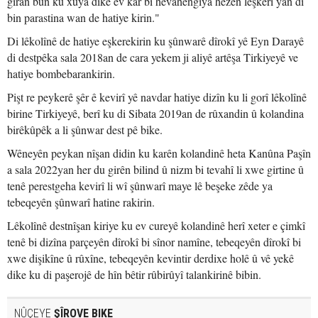
giran bûn ku xuya dike ev kar bi hevahengiya hêzên leşkerî yan di
bin parastina wan de hatiye kirin."
Di lêkolînê de hatiye eşkerekirin ku şûnwarê dîrokî yê Eyn Darayê
di destpêka sala 2018an de cara yekem ji aliyê artêşa Tirkiyeyê ve
hatiye bombebarankirin.
Pişt re peykerê şêr ê kevirî yê navdar hatiye dizîn ku li gorî lêkolînê
birine Tirkiyeyê, berî ku di Sibata 2019an de rûxandin û kolandina
birêkûpêk a li şûnwar dest pê bike.
Wêneyên peykan nîşan didin ku karên kolandinê heta Kanûna Paşîn
a sala 2022yan her du girên bilind û nizm bi tevahî li xwe girtine û
tenê perestgeha kevirî li wî şûnwarî maye lê beşeke zêde ya
tebeqeyên şûnwarî hatine rakirin.
Lêkolînê destnîşan kiriye ku ev cureyê kolandinê herî xeter e çimkî
tenê bi dizîna parçeyên dîrokî bi sînor namîne, tebeqeyên dîrokî bi
xwe dişikîne û rûxîne, tebeqeyên kevintir derdixe holê û vê yekê
dike ku di paşerojê de hîn bêtir rûbirûyî talankirinê bibin.
NÛÇEYE
ŞÎROVE BIKE