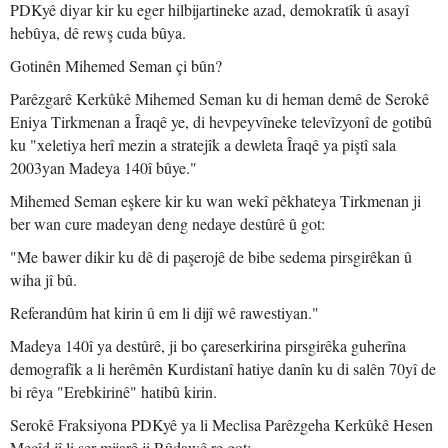
PDKyê diyar kir ku eger hilbijartineke azad, demokratîk û asayî
hebûya, dê rewş cuda bûya.
Gotinên Mihemed Seman çi bûn?
Parêzgarê Kerkûkê Mihemed Seman ku di heman demê de Serokê
Eniya Tirkmenan a Îraqê ye, di hevpeyvîneke televîzyonî de gotibû
ku "xeletiya herî mezin a stratejîk a dewleta Îraqê ya piştî sala
2003yan Madeya 140î bûye."
Mihemed Seman eşkere kir ku wan wekî pêkhateya Tirkmenan ji
ber wan cure madeyan deng nedaye destûrê û got:
"Me bawer dikir ku dê di paşerojê de bibe sedema pirsgirêkan û
wiha jî bû.
Referandûm hat kirin û em li dijî wê rawestiyan."
Madeya 140î ya destûrê, ji bo çareserkirina pirsgirêka guherîna
demografîk a li herêmên Kurdistanî hatiye danîn ku di salên 70yî de
bi rêya "Erebkirinê" hatibû kirin.
Serokê Fraksiyona PDKyê ya li Meclisa Parêzgeha Kerkûkê Hesen
Mecîd jî li ser mijarê ji Rûdawê re got: