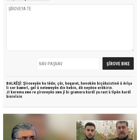
BALKÊŞÎ: Şîroveyên ku têde;
çêr, heqaret, hevokên biçûkxistinê û êrîşa
li ser bawerî, gel û neteweyên din hebin,
dê neyêne erêkirin.
JI kerema xwe re şîroveyên xwe jî bi
gramera kurdî
ya rast û
tîpên kurdî
binivîsin