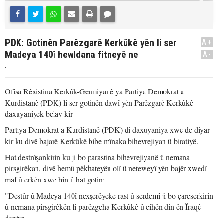
PDK: Gotinên Parêzgarê Kerkûkê yên li ser
A+
Madeya 140î hewldana fitneyê ne
A-
.
Ofîsa Rêxistina Kerkûk-Germiyanê ya Partiya Demokrat a
Kurdistanê (PDK) li ser gotinên dawî yên Parêzgarê Kerkûkê
daxuyaniyek belav kir.
Partiya Demokrat a Kurdistanê (PDK) di daxuyaniya xwe de diyar
kir ku divê bajarê Kerkûkê bibe mînaka bihevrejiyan û biratiyê.
Hat destnîşankirin ku ji bo parastina bihevrejiyanê û nemana
pirsgirêkan, divê hemû pêkhateyên olî û neteweyî yên bajêr xwedî
maf û erkên xwe bin û hat gotin:
"Destûr û Madeya 140î nexşerêyeke rast û serdemî ji bo çareserkirin
û nemana pirsgirêkên li parêzgeha Kerkûkê û cihên din ên Îraqê
daniye.