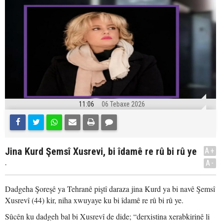
11:06
06 Tebaxe 2026
Jina Kurd Şemsî Xusrevi, bi îdamê re rû bi rû ye
A+
.
A-
Dadgeha Şoreşê ya Tehranê piştî daraza jina Kurd ya bi navê Şemsî
Xusrevî (44) kir, niha xwuyaye ku bi îdamê re rû bi rû ye.
Sûcên ku dadgeh bal bi Xusrevî de dide; “derxistina xerabkirinê li