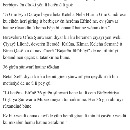
berbiçav ên dîrokî yên li herêmê û got:
"Ji Girê Eyn Darayê bigire heta Keleha Nebî Hûrî û Girê Cindirêsê
ku cihên herî girîng û berbiçav ên herêma Efrînê ne, ev şûnwar
hatine rûxandin û hema bêje bi temamî hatine wêrankirin."
Birêvebirê Ofîsa Şûnwaran diyar kir ku herêmên çiyayî yên wekî
Çiyayê Lîlonê, deverên Beradê, Kalûta, Kîmar, Keleha Semanê û
Birca Qasê ku di nav sînorê "Bajarên Jibîrbûyî" de ne, rûbirûyî
kolandinên qaçax û talankirinê bûne.
36 girên şûnwarî hatine têkdan
Betal Xelîl diyar kir ku hemû girên şûnwarî yên qeydkirî di bin
metirsiyê de ne û li pey çû:
"Li herêma Efrînê 36 girên şûnwarî hene ku li cem Birêvebiriya
Giştî ya Şûnwar û Muzexaneyan tomarkirî ne. Her 36 gir rûbirûyî
rûxandinê bûne.
Ez bi xwe di dema dawî de çûm hemû giran û min bi çavên xwe dît
ku mixabin hemû hatine xerakirin."