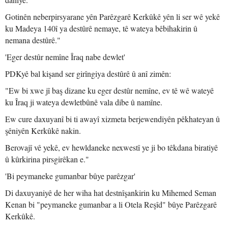
Gotinên neberpirsyarane yên Parêzgarê Kerkûkê yên li ser wê yekê
ku Madeya 140î ya destûrê nemaye, tê wateya bêbihakirin û
nemana destûrê."
'Eger destûr nemîne Îraq nabe dewlet'
PDKyê bal kişand ser girîngiya destûrê û anî zimên:
"Ew bi xwe jî baş dizane ku eger destûr nemîne, ev tê wê wateyê
ku Îraq ji wateya dewletbûnê vala dibe û namîne.
Ew cure daxuyanî bi ti awayî xizmeta berjewendiyên pêkhateyan û
şêniyên Kerkûkê nakin.
Berovajî vê yekê, ev hewldaneke nexwestî ye ji bo têkdana biratiyê
û kûrkirina pirsgirêkan e."
'Bi peymaneke gumanbar bûye parêzgar'
Di daxuyaniyê de her wiha hat destnîşankirin ku Mihemed Seman
Kenan bi "peymaneke gumanbar a li Otela Reşîd" bûye Parêzgarê
Kerkûkê.