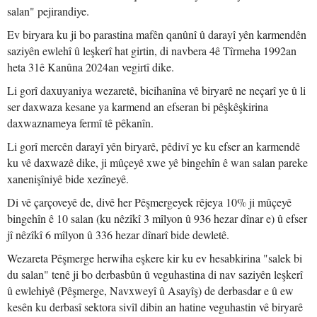
salan" pejirandiye.
Ev biryara ku ji bo parastina mafên qanûnî û darayî yên karmendên
saziyên ewlehî û leşkerî hat girtin, di navbera 4ê Tîrmeha 1992an
heta 31ê Kanûna 2024an vegirtî dike.
Li gorî daxuyaniya wezaretê, bicihanîna vê biryarê ne neçarî ye û li
ser daxwaza kesane ya karmend an efseran bi pêşkêşkirina
daxwaznameya fermî tê pêkanîn.
Li gorî mercên darayî yên biryarê, pêdivî ye ku efser an karmendê
ku vê daxwazê dike, ji mûçeyê xwe yê bingehîn ê wan salan pareke
xanenişîniyê bide xezîneyê.
Di vê çarçoveyê de, divê her Pêşmergeyek rêjeya 10% ji mûçeyê
bingehîn ê 10 salan (ku nêzîkî 3 mîlyon û 936 hezar dînar e) û efser
jî nêzîkî 6 mîlyon û 336 hezar dînarî bide dewletê.
Wezareta Pêşmerge herwiha eşkere kir ku ev hesabkirina "salek bi
du salan" tenê ji bo derbasbûn û veguhastina di nav saziyên leşkerî
û ewlehiyê (Pêşmerge, Navxweyî û Asayîş) de derbasdar e û ew
kesên ku derbasî sektora sivîl dibin an hatine veguhastin vê biryarê