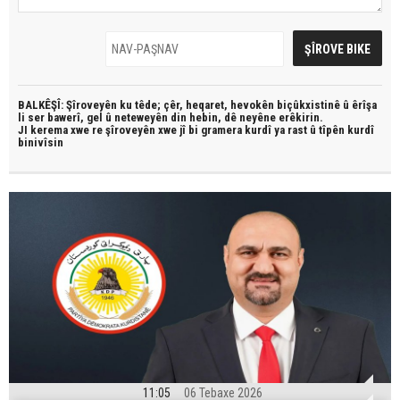
BALKÊŞÎ: Şîroveyên ku têde;
çêr, heqaret, hevokên biçûkxistinê û êrîşa
li ser bawerî, gel û neteweyên din hebin,
dê neyêne erêkirin.
JI kerema xwe re şîroveyên xwe jî bi
gramera kurdî
ya rast û
tîpên kurdî
binivîsin
11:05
06 Tebaxe 2026