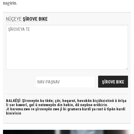
nagirin.
NÛÇEYE
ŞÎROVE BIKE
BALKÊŞÎ: Şîroveyên ku têde;
çêr, heqaret, hevokên biçûkxistinê û êrîşa
li ser bawerî, gel û neteweyên din hebin,
dê neyêne erêkirin.
JI kerema xwe re şîroveyên xwe jî bi
gramera kurdî
ya rast û
tîpên kurdî
binivîsin