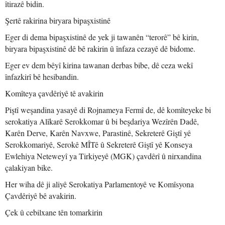
îtirazê bidin.
Şertê rakirina biryara bipaşxistinê
Eger di dema bipaşxistinê de yek ji tawanên “terorê” bê kirin,
biryara bipaşxistinê dê bê rakirin û înfaza cezayê dê bidome.
Eger ev dem bêyî kirina tawanan derbas bibe, dê ceza wekî
înfazkirî bê hesibandin.
Komîteya çavdêriyê tê avakirin
Piştî weşandina yasayê di Rojnameya Fermî de, dê komîteyeke bi
serokatiya Alîkarê Serokkomar û bi beşdariya Wezîrên Dadê,
Karên Derve, Karên Navxwe, Parastinê, Sekreterê Giştî yê
Serokkomariyê, Serokê MÎTê û Sekreterê Giştî yê Konseya
Ewlehiya Neteweyî ya Tirkiyeyê (MGK) çavdêrî û nirxandina
çalakiyan bike.
Her wiha dê ji aliyê Serokatiya Parlamentoyê ve Komîsyona
Çavdêriyê bê avakirin.
Çek û cebilxane tên tomarkirin