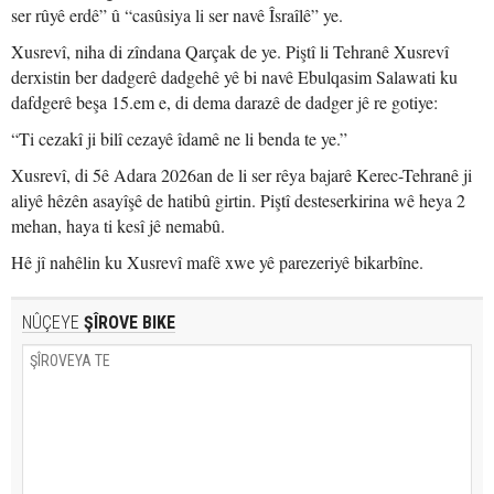
ser rûyê erdê” û “casûsiya li ser navê Îsraîlê” ye.
Xusrevî, niha di zîndana Qarçak de ye. Piştî li Tehranê Xusrevî
derxistin ber dadgerê dadgehê yê bi navê Ebulqasim Salawati ku
dafdgerê beşa 15.em e, di dema darazê de dadger jê re gotiye:
“Ti cezakî ji bilî cezayê îdamê ne li benda te ye.”
Xusrevî, di 5ê Adara 2026an de li ser rêya bajarê Kerec-Tehranê ji
aliyê hêzên asayîşê de hatibû girtin. Piştî desteserkirina wê heya 2
mehan, haya ti kesî jê nemabû.
Hê jî nahêlin ku Xusrevî mafê xwe yê parezeriyê bikarbîne.
NÛÇEYE
ŞÎROVE BIKE