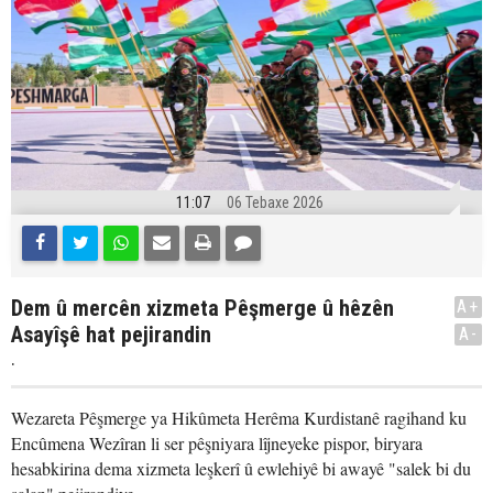
11:07
06 Tebaxe 2026
Dem û mercên xizmeta Pêşmerge û hêzên
A+
Asayîşê hat pejirandin
A-
.
Wezareta Pêşmerge ya Hikûmeta Herêma Kurdistanê ragihand ku
Encûmena Wezîran li ser pêşniyara lîjneyeke pispor, biryara
hesabkirina dema xizmeta leşkerî û ewlehiyê bi awayê "salek bi du