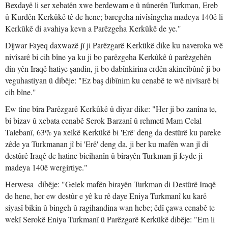
Bexdayê li ser xebatên xwe berdewam e û nûnerên Turkman, Ereb
û Kurdên Kerkûkê tê de hene; baregeha nivîsîngeha madeya 140ê li
Kerkûkê di avahiya kevn a Parêzgeha Kerkûkê de ye."
Dijwar Fayeq daxwazê jî ji Parêzgarê Kerkûkê dike ku naveroka wê
nivîsarê bi cih bîne ya ku ji bo parêzgeha Kerkûkê û parêzgehên
din yên Iraqê hatiye şandin, ji bo dabînkirina erdên akincîbûnê ji bo
veguhastiyan û dibêje: "Ez baş dibînim ku cenabê te wê nivîsarê bi
cih bîne."
Ew tîne bîra Parêzgarê Kerkûkê û diyar dike: "Her ji bo zanîna te,
bi bizav û xebata cenabê Serok Barzanî û rehmetî Mam Celal
Talebanî, 63% ya xelkê Kerkûkê bi 'Erê' deng da destûrê ku pareke
zêde ya Turkmanan jî bi 'Erê' deng da, ji ber ku mafên wan jî di
destûrê Iraqê de hatine bicihanîn û birayên Turkman jî feyde ji
madeya 140ê wergirtiye."
Herwesa dibêje: "Gelek mafên birayên Turkman di Destûrê Iraqê
de hene, her ew destûr e yê ku rê daye Eniya Turkmanî ku karê
siyasî bikin û bingeh û ragihandina wan hebe; êdî çawa cenabê te
wekî Serokê Eniya Turkmanî û Parêzgarê Kerkûkê dibêje: "Em li