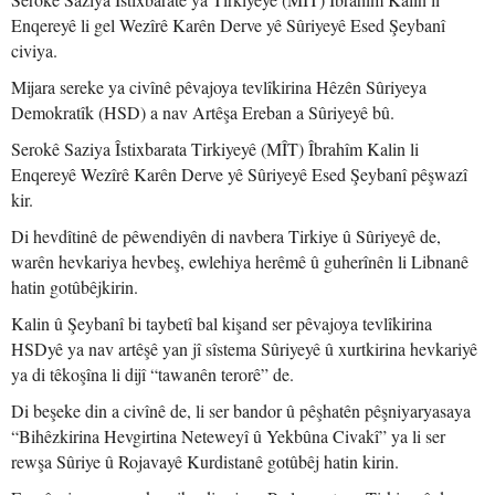
Enqereyê li gel Wezîrê Karên Derve yê Sûriyeyê Esed Şeybanî
civiya.
Mijara sereke ya civînê pêvajoya tevlîkirina Hêzên Sûriyeya
Demokratîk (HSD) a nav Artêşa Ereban a Sûriyeyê bû.
Serokê Saziya Îstixbarata Tirkiyeyê (MÎT) Îbrahîm Kalin li
Enqereyê Wezîrê Karên Derve yê Sûriyeyê Esed Şeybanî pêşwazî
kir.
Di hevdîtinê de pêwendiyên di navbera Tirkiye û Sûriyeyê de,
warên hevkariya hevbeş, ewlehiya herêmê û guherînên li Libnanê
hatin gotûbêjkirin.
Kalin û Şeybanî bi taybetî bal kişand ser pêvajoya tevlîkirina
HSDyê ya nav artêşê yan jî sîstema Sûriyeyê û xurtkirina hevkariyê
ya di têkoşîna li dijî “tawanên terorê” de.
Di beşeke din a civînê de, li ser bandor û pêşhatên pêşniyaryasaya
“Bihêzkirina Hevgirtina Neteweyî û Yekbûna Civakî” ya li ser
rewşa Sûriye û Rojavayê Kurdistanê gotûbêj hatin kirin.