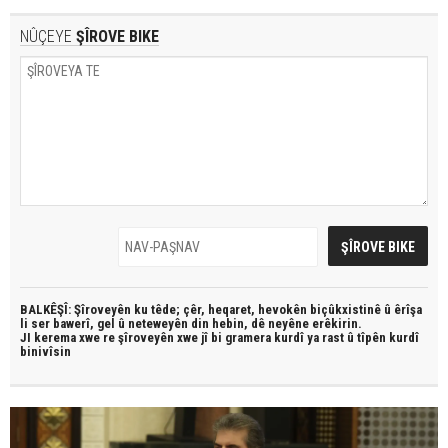
NÛÇEYE
ŞÎROVE BIKE
BALKÊŞÎ: Şîroveyên ku têde;
çêr, heqaret, hevokên biçûkxistinê û êrîşa
li ser bawerî, gel û neteweyên din hebin,
dê neyêne erêkirin.
JI kerema xwe re şîroveyên xwe jî bi
gramera kurdî
ya rast û
tîpên kurdî
binivîsin