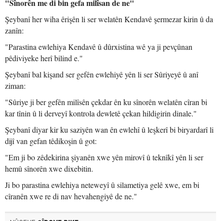
"Sînorên me di bin gefa milîsan de ne"
Şeybanî her wiha êrişên li ser welatên Kendavê şermezar kirin û da
zanîn:
"Parastina ewlehiya Kendavê û dûrxistina wê ya ji pevçûnan
pêdiviyeke herî bilind e."
Şeybanî bal kişand ser gefên ewlehiyê yên li ser Sûriyeyê û anî
ziman:
"Sûriye ji ber gefên milîsên çekdar ên ku sînorên welatên cîran bi
kar tînin û li derveyî kontrola dewletê çekan hildigirin dinale."
Şeybanî diyar kir ku saziyên wan ên ewlehî û leşkerî bi biryardarî li
dijî van gefan têdikoşin û got:
"Em ji bo zêdekirina şiyanên xwe yên mirovî û teknîkî yên li ser
hemû sînorên xwe dixebitin.
Ji bo parastina ewlehiya neteweyî û silametiya gelê xwe, em bi
cîranên xwe re di nav hevahengiyê de ne."