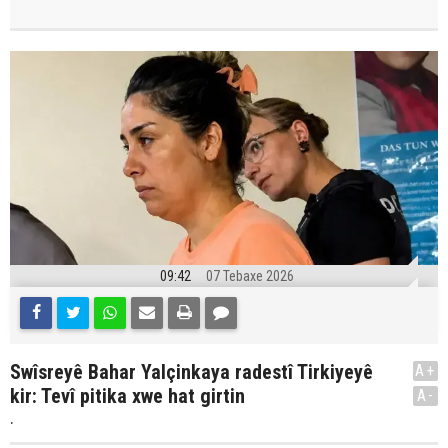
09:42
07 Tebaxe 2026
Swîsreyê Bahar Yalçinkaya radestî Tirkiyeyê
A+
kir: Tevî pitika xwe hat girtin
A-
.