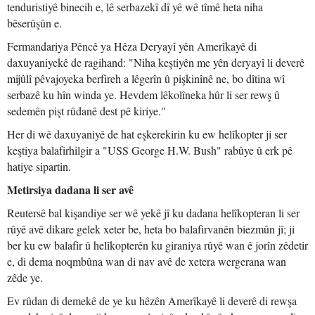
tenduristiyê binecih e, lê serbazekî dî yê wê tîmê heta niha
bêserûşûn e.
Fermandariya Pêncê ya Hêza Deryayî yên Amerîkayê di
daxuyaniyekê de ragihand: "Niha keştiyên me yên deryayî li deverê
mijûlî pêvajoyeka berfireh a lêgerîn û pişkinînê ne, bo dîtina wî
serbazê ku hîn winda ye. Hevdem lêkolîneka hûr li ser rewş û
sedemên pişt rûdanê dest pê kiriye."
Her di wê daxuyaniyê de hat eşkerekirin ku ew helîkopter ji ser
keştiya balafirhilgir a "USS George H.W. Bush" rabûye û erk pê
hatiye sipartin.
Metirsiya dadana li ser avê
Reutersê bal kişandiye ser wê yekê jî ku dadana helîkopteran li ser
rûyê avê dikare gelek xeter be, heta bo balafirvanên biezmûn jî; ji
ber ku ew balafir û helîkopterên ku giraniya rûyê wan ê jorîn zêdetir
e, di dema noqmbûna wan di nav avê de xetera wergerana wan
zêde ye.
Ev rûdan di demekê de ye ku hêzên Amerîkayê li deverê di rewşa