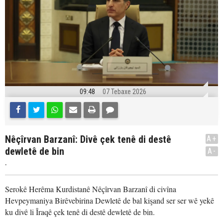
09:48
07 Tebaxe 2026
Nêçîrvan Barzanî: Divê çek tenê di destê
A+
dewletê de bin
A-
.
Serokê Herêma Kurdistanê Nêçîrvan Barzanî di civîna
Hevpeymaniya Birêvebirina Dewletê de bal kişand ser ser wê yekê
ku divê li Îraqê çek tenê di destê dewletê de bin.