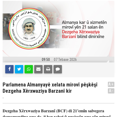
09:50
07 Tebaxe 2026
Parlamena Almanyayê xelata mirovî pêşkêşî
A+
Dezgeha Xêrxwaziya Barzanî kir
A-
.
Dezgeha Xêrxwaziya Barzanî (BCF) di 21’emîn salvegera
damezrandina xwe de, ji ber xebat û projeyên xwe yên mirovî,