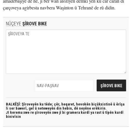
amadebaşiyê de ne, ji ber wan aloziyên demkî yên ku car caran di
çarçoveya agirbesta navbera Waşinton û Tehranê de rû didin.
NÛÇEYE
ŞÎROVE BIKE
BALKÊŞÎ: Şîroveyên ku têde;
çêr, heqaret, hevokên biçûkxistinê û êrîşa
li ser bawerî, gel û neteweyên din hebin,
dê neyêne erêkirin.
JI kerema xwe re şîroveyên xwe jî bi
gramera kurdî
ya rast û
tîpên kurdî
binivîsin