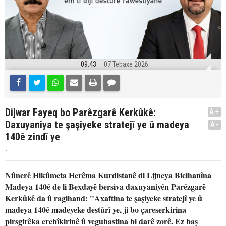
09:43
07 Tebaxe 2026
Dijwar Fayeq bo Parêzgarê Kerkûkê:
A+
Daxuyaniya te şaşiyeke stratejî ye û madeya
A-
140ê zindî ye
.
Nûnerê Hikûmeta Herêma Kurdistanê di Lijneya Bicihanîna
Madeya 140ê de li Bexdayê bersiva daxuyaniyên Parêzgarê
Kerkûkê da û ragihand: "Axaftina te şaşiyeke stratejî ye û
madeya 140ê madeyeke destûrî ye, ji bo çareserkirina
pirsgirêka erebîkirinê û veguhastina bi darê zorê. Ez baş