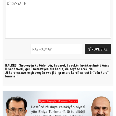
BALKÊŞÎ: Şîroveyên ku têde;
çêr, heqaret, hevokên biçûkxistinê û êrîşa
li ser bawerî, gel û neteweyên din hebin,
dê neyêne erêkirin.
JI kerema xwe re şîroveyên xwe jî bi
gramera kurdî
ya rast û
tîpên kurdî
binivîsin