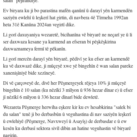
salan" pejirandiye.
Ev biryara ku ji bo parastina mafên qanûnî û darayî yên karmendên
saziyên ewlehî û leşkerî hat girtin, di navbera 4ê Tîrmeha 1992an
heta 31ê Kanûna 2024an vegirtî dike.
Li gorî daxuyaniya wezaretê, bicihanîna vê biryarê ne neçarî ye û li
ser daxwaza kesane ya karmend an efseran bi pêşkêşkirina
daxwaznameya fermî tê pêkanîn.
Li gorî mercên darayî yên biryarê, pêdivî ye ku efser an karmendê
ku vê daxwazê dike, ji mûçeyê xwe yê bingehîn ê wan salan pareke
xanenişîniyê bide xezîneyê.
Di vê çarçoveyê de, divê her Pêşmergeyek rêjeya 10% ji mûçeyê
bingehîn ê 10 salan (ku nêzîkî 3 mîlyon û 936 hezar dînar e) û efser
jî nêzîkî 6 mîlyon û 336 hezar dînarî bide dewletê.
Wezareta Pêşmerge herwiha eşkere kir ku ev hesabkirina "salek bi
du salan" tenê ji bo derbasbûn û veguhastina di nav saziyên leşkerî
û ewlehiyê (Pêşmerge, Navxweyî û Asayîş) de derbasdar e û ew
kesên ku derbasî sektora sivîl dibin an hatine veguhastin vê biryarê
nagirin.