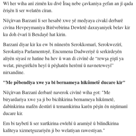
Wî her wiha anî zimên ku divê Îraq nebe çavkaniya gefan an jî qada
êrişên li ser welatên cîran.
Nêçîrvan Barzanî li ser hesabê xwe yê medyaya civakî derbarê
civîna Hevpeymaniya Birêvebirina Dewletê daxuyaniyek belav kir
ku doh êvarî li Bexdayê hat kirin.
Barzanî diyar kir ku ew bi nûnerên Serokkomarî, Serokwezîrî,
Serokatiya Parlamentoyê, Encumena Dadweriyê û serkirdeyên
aliyên siyasî re hatine ba hev û wan di civînê de “rewşa giştî ya
welat, pirsgirêkên heyî û pêşhatên herêmî û navneteweyî”
nirxandine.
"Me pêbendiya xwe ya bi bernameya hikûmetê ducare kir"
Nêçîrvan Barzanî derbarê naverok civînê wiha got: "Me
biryardariya xwe ya ji bo bicihkirina bernameya hikûmetê,
dabînkirina mafên destûrî û temamkirina karên pêşîn ên niştimanî
ducare kir.
Em bi taybetî li ser xurtkirina ewlehî û aramiyê û bilindkirina
kalîteya xizmetguzariyên ji bo welatiyan rawestiyan."