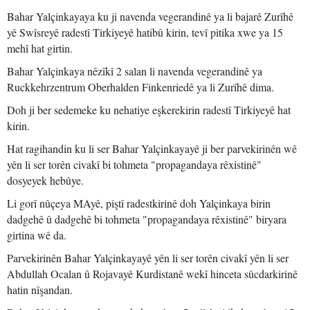
Bahar Yalçinkayaya ku ji navenda vegerandinê ya li bajarê Zurîhê
yê Swîsreyê radestî Tirkiyeyê hatibû kirin, tevî pitika xwe ya 15
mehî hat girtin.
Bahar Yalçinkaya nêzîkî 2 salan li navenda vegerandinê ya
Ruckkehrzentrum Oberhalden Finkenriedê ya li Zurîhê dima.
Doh ji ber sedemeke ku nehatiye eşkerekirin radestî Tirkiyeyê hat
kirin.
Hat ragihandin ku li ser Bahar Yalçinkayayê ji ber parvekirinên wê
yên li ser torên civakî bi tohmeta "propagandaya rêxistinê"
dosyeyek hebûye.
Li gorî nûçeya MAyê, piştî radestkirinê doh Yalçinkaya birin
dadgehê û dadgehê bi tohmeta "propagandaya rêxistinê" biryara
girtina wê da.
Parvekirinên Bahar Yalçinkayayê yên li ser torên civakî yên li ser
Abdullah Ocalan û Rojavayê Kurdistanê wekî hinceta sûcdarkirinê
hatin nîşandan.