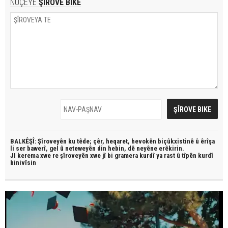
NÛÇEYE
ŞÎROVE BIKE
BALKÊŞÎ: Şîroveyên ku têde;
çêr, heqaret, hevokên biçûkxistinê û êrîşa
li ser bawerî, gel û neteweyên din hebin,
dê neyêne erêkirin.
JI kerema xwe re şîroveyên xwe jî bi
gramera kurdî
ya rast û
tîpên kurdî
binivîsin