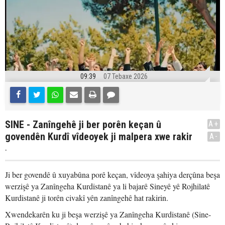
09:39
07 Tebaxe 2026
SINE - Zanîngehê ji ber porên keçan û
A+
govendên Kurdî vîdeoyek ji malpera xwe rakir
A-
.
Ji ber govendê û xuyabûna porê keçan, vîdeoya şahiya derçûna beşa
werzişê ya Zanîngeha Kurdistanê ya li bajarê Sineyê yê Rojhilatê
Kurdistanê ji torên civakî yên zanîngehê hat rakirin.
Xwendekarên ku ji beşa werzişê ya Zanîngeha Kurdistanê (Sine-