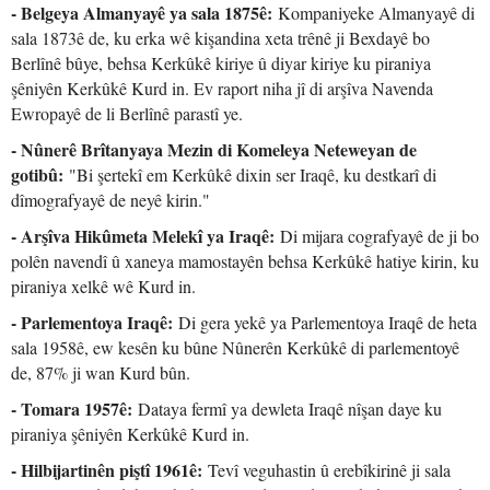
- Belgeya Almanyayê ya sala 1875ê:
Kompaniyeke Almanyayê di
sala 1873ê de, ku erka wê kişandina xeta trênê ji Bexdayê bo
Berlînê bûye, behsa Kerkûkê kiriye û diyar kiriye ku piraniya
şêniyên Kerkûkê Kurd in. Ev raport niha jî di arşîva Navenda
Ewropayê de li Berlînê parastî ye.
- Nûnerê Brîtanyaya Mezin di Komeleya Neteweyan de
gotibû:
"Bi şertekî em Kerkûkê dixin ser Iraqê, ku destkarî di
dîmografyayê de neyê kirin."
- Arşîva Hikûmeta Melekî ya Iraqê:
Di mijara cografyayê de ji bo
polên navendî û xaneya mamostayên behsa Kerkûkê hatiye kirin, ku
piraniya xelkê wê Kurd in.
- Parlementoya Iraqê:
Di gera yekê ya Parlementoya Iraqê de heta
sala 1958ê, ew kesên ku bûne Nûnerên Kerkûkê di parlementoyê
de, 87% ji wan Kurd bûn.
- Tomara 1957ê:
Dataya fermî ya dewleta Iraqê nîşan daye ku
piraniya şêniyên Kerkûkê Kurd in.
- Hilbijartinên piştî 1961ê:
Tevî veguhastin û erebîkirinê ji sala