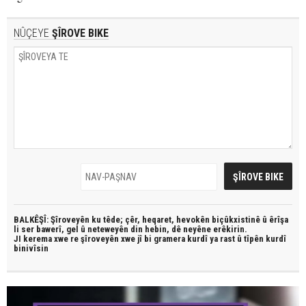
NÛÇEYE
ŞÎROVE BIKE
BALKÊŞÎ: Şîroveyên ku têde;
çêr, heqaret, hevokên biçûkxistinê û êrîşa
li ser bawerî, gel û neteweyên din hebin,
dê neyêne erêkirin.
JI kerema xwe re şîroveyên xwe jî bi
gramera kurdî
ya rast û
tîpên kurdî
binivîsin