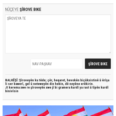
NÛÇEYE
ŞÎROVE BIKE
BALKÊŞÎ: Şîroveyên ku têde;
çêr, heqaret, hevokên biçûkxistinê û êrîşa
li ser bawerî, gel û neteweyên din hebin,
dê neyêne erêkirin.
JI kerema xwe re şîroveyên xwe jî bi
gramera kurdî
ya rast û
tîpên kurdî
binivîsin