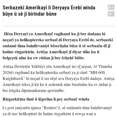
Serbazekî Amerîkayî li Deryaya Erebî winda
A+
bûye û sê jî birîndar bûne
A-
.
Hêza Deryayî ya Amerîkayê ragihand ku ji ber dadana bi
neçarî ya helîkoptereka serbazî di Deryaya Erebî de, serbazekî
endamê tîma balafirvaniyê bêserûşûn bûye û sê serbazên dî jî
hatine rizgarkirin. Artêşa Amerîkayê jî diyar dike ku ti
belgeyek nîne ku ew rûdan ji ber êrîşekê bûbe.
Artêşa Dewletên Yekbûyî yên Amerîkayê îro (Çarşem, 1ê Tîrmeha
2026ê) ragihand ku helîkoptereka serbazî ya ji cûnê "MH-60S
Knighthawk" bi neçarî li ser rûyê ava Deryaya Erebî dadaye. Artêşa
Amerîkayê tekez jî kir ku ti sedemek nîne biselmîne ku ev rûdan ji
ber êrîşeka dijminankarane qewimîbe.
Rizgarkirina tîmê û lêgerîna li pey serbazê winda
Li gorî zanyarên ajansa "Reuters"ê, sê endamên tîma balafirvaniyê
ya di nav helîkopterê de hatine rizgarkirin û rewşa wan a