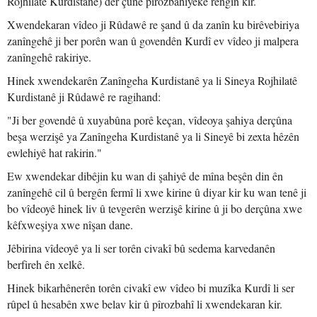
Rojhilatê Kurdistanê) der çûne pîrozbahiyeke rengîn kir.
Xwendekaran vîdeo ji Rûdawê re şand û da zanîn ku birêvebiriya
zanîngehê ji ber porên wan û govendên Kurdî ev vîdeo ji malpera
zanîngehê rakiriye.
Hinek xwendekarên Zanîngeha Kurdistanê ya li Sineya Rojhilatê
Kurdistanê ji Rûdawê re ragihand:
"Ji ber govendê û xuyabûna porê keçan, vîdeoya şahiya derçûna
beşa werzişê ya Zanîngeha Kurdistanê ya li Sineyê bi zexta hêzên
ewlehiyê hat rakirin."
Ew xwendekar dibêjin ku wan di şahiyê de mîna beşên din ên
zanîngehê cil û bergên fermî li xwe kirine û diyar kir ku wan tenê ji
bo vîdeoyê hinek liv û tevgerên werzişê kirine û ji bo derçûna xwe
kêfxweşiya xwe nîşan dane.
Jêbirina vîdeoyê ya li ser torên civakî bû sedema karvedanên
berfireh ên xelkê.
Hinek bikarhênerên torên civakî ew vîdeo bi muzîka Kurdî li ser
rûpel û hesabên xwe belav kir û pîrozbahî li xwendekaran kir.