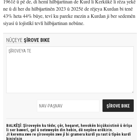
1961ê û pê de, di hemî hilbijartinan de Kurd li Kerkûkê li rêza yekê
ne û di her du hilbijartinên 2023 û 2025ê de rêjeya Kurdan bi tenê
43% heta 44% bûye, tevî ku pareke mezin a Kurdan ji ber sedemên
siyasî û lojîstîkî tevlî hilbijartinan nebûne.
NÛÇEYE
ŞÎROVE BIKE
BALKÊŞÎ: Şîroveyên ku têde;
çêr, heqaret, hevokên biçûkxistinê û êrîşa
li ser bawerî, gel û neteweyên din hebin,
dê neyêne erêkirin.
JI kerema xwe re şîroveyên xwe jî bi
gramera kurdî
ya rast û
tîpên kurdî
binivîsin