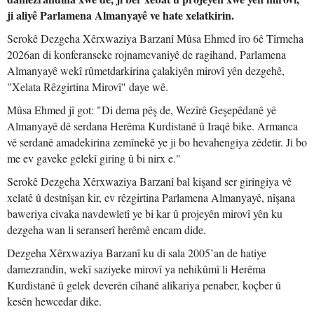
ji aliyê Parlamena Almanyayê ve hate xelatkirin.
Serokê Dezgeha Xêrxwaziya Barzanî Mûsa Ehmed îro 6ê Tîrmeha
2026an di konferanseke rojnamevaniyê de ragihand, Parlamena
Almanyayê wekî rûmetdarkirina çalakiyên mirovî yên dezgehê,
"Xelata Rêzgirtina Mirovî" daye wê.
Mûsa Ehmed jî got: "Di dema pêş de, Wezîrê Geşepêdanê yê
Almanyayê dê serdana Herêma Kurdistanê û Iraqê bike. Armanca
vê serdanê amadekirina zemînekê ye ji bo hevahengiya zêdetir. Ji bo
me ev gaveke gelekî giring û bi nirx e."
Serokê Dezgeha Xêrxwaziya Barzanî bal kişand ser giringiya vê
xelatê û destnîşan kir, ev rêzgirtina Parlamena Almanyayê, nîşana
baweriya civaka navdewletî ye bi kar û projeyên mirovî yên ku
dezgeha wan li seranserî herêmê encam dide.
Dezgeha Xêrxwaziya Barzanî ku di sala 2005’an de hatiye
damezrandin, wekî saziyeke mirovî ya nehikûmî li Herêma
Kurdistanê û gelek deverên cîhanê alîkariya penaber, koçber û
kesên hewcedar dike.