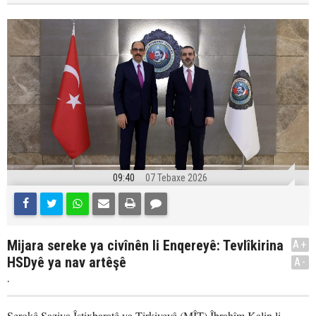
09:40
07 Tebaxe 2026
Mijara sereke ya civînên li Enqereyê: Tevlîkirina
A+
HSDyê ya nav artêşê
A-
.
Serokê Saziya Îstixbaratê ya Tirkiyeyê (MÎT) Îbrahîm Kalin li