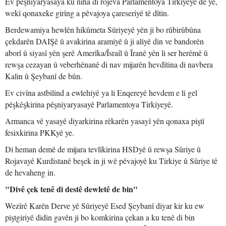
Ev pêşniyaryasaya ku niha di rojeva Parlamentoya Tirkiyeyê de ye,
wekî qonaxeke girîng a pêvajoya çareseriyê tê dîtin.
Berdewamiya hewlên hikûmeta Sûriyeyê yên ji bo rûbirûbûna
çekdarên DAIŞê û avakirina aramiyê û ji aliyê din ve bandorên
aborî û siyasî yên şerê Amerîka/Îsraîl û Îranê yên li ser herêmê û
rewşa cezayan û veberhênanê di nav mijarên hevdîtina di navbera
Kalin û Şeybanî de bûn.
Ev civîna astbilind a ewlehiyê ya li Enqereyê hevdem e li gel
pêşkêşkirina pêşniyaryasayê Parlamentoya Tirkiyeyê.
Armanca vê yasayê diyarkirina rêkarên yasayî yên qonaxa piştî
fesixkirina PKKyê ye.
Di heman demê de mijara tevlîkirina HSDyê û rewşa Sûriye û
Rojavayê Kurdistanê beşek in ji wê pêvajoyê ku Tirkiye û Sûriye tê
de hevaheng in.
"Divê çek tenê di destê dewletê de bin"
Wezîrê Karên Derve yê Sûriyeyê Esed Şeybanî diyar kir ku ew
piştgiriyê didin gavên ji bo komkirina çekan a ku tenê di bin