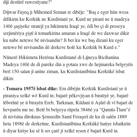
dijî destûrê rawestiyane?"
Dijwar Fayeq ji Mihemed Seman re dibêje: "Baş e eger hûn wesa
difikirin ku Kerkûk ne Kurdistanî ye, Kurd ne piranî ne û madeya
140ê şaşiyeke stratejî ya hikûmeta Iraqê ye, êdî bo çi di proseya
serjimêriya giştî û tomarkirina amaran a Iraqê de we daxwaz dikir
ku nabe netewe bê nivîsandin? Ji ber ku we baş dizanî ku eger
netewe bê nivîsandin dê derkeve holê ku Kerkûk bi Kurd e."
Nûnerê Hikûmeta Herêma Kurdistanê di Lijneya Bicihanîna
Madeya 140ê de di pareke din a gotara xwe de hejmareka belgeyên
berî 150 salan jî anîne ziman, ku Kurdistanîbûna Kerkûkê îsbat
dikin:
- Tomara 1957ê îsbat dike:
Em dibêjin Kerkûk Kurdistanî ye û
piraniya xelkê wê Kurd in; bajarê pêkevjiyan û biratiyê ye, bajarê
lêborînê ye û birayên Ereb, Turkman, Kildanî û Aşûrî di vî bajarî de
hevparên me ne. Belê bi belgeya rûpela 3846ê ya "Qamûs Î'lam"ê
di nivîsîna dîroknas Şemsedîn Samî Feraşerî de ku di salên 1889
heta 1898ê de derketine, Kurdistanîbûna Kerkûkê hatiye îsbatkirin
û diyar kiriye ku sê li ser çarê ji xelkê resen ê bajarî Kurd in.