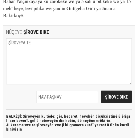
Bahar Yalçinkayaya ku zarokeke wê ya 5 salî û pitikeke wê ya 15
mehî heye, tevî pitika wê şandin Girtîgeha Girtî ya Jinan a
Bakirkoyê.
NÛÇEYE
ŞÎROVE BIKE
BALKÊŞÎ: Şîroveyên ku têde;
çêr, heqaret, hevokên biçûkxistinê û êrîşa
li ser bawerî, gel û neteweyên din hebin,
dê neyêne erêkirin.
JI kerema xwe re şîroveyên xwe jî bi
gramera kurdî
ya rast û
tîpên kurdî
binivîsin