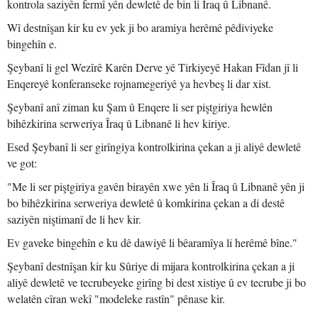
kontrola saziyên fermî yên dewletê de bin li Îraq û Libnanê.
Wî destnîşan kir ku ev yek ji bo aramiya herêmê pêdiviyeke
bingehîn e.
Şeybanî li gel Wezîrê Karên Derve yê Tirkiyeyê Hakan Fîdan jî li
Enqereyê konferanseke rojnamegeriyê ya hevbeş li dar xist.
Şeybanî anî ziman ku Şam û Enqere li ser piştgiriya hewlên
bihêzkirina serweriya Îraq û Libnanê li hev kiriye.
Esed Şeybanî li ser girîngiya kontrolkirina çekan a ji aliyê dewletê
ve got:
"Me li ser piştgiriya gavên birayên xwe yên li Îraq û Libnanê yên ji
bo bihêzkirina serweriya dewletê û komkirina çekan a di destê
saziyên niştimanî de li hev kir.
Ev gaveke bingehîn e ku dê dawiyê li bêaramîya li herêmê bîne."
Şeybanî destnîşan kir ku Sûriye di mijara kontrolkirina çekan a ji
aliyê dewletê ve tecrubeyeke girîng bi dest xistiye û ev tecrube ji bo
welatên cîran wekî "modeleke rastîn" pênase kir.