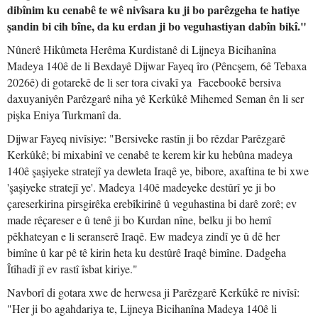
dibînim ku cenabê te wê nivîsara ku ji bo parêzgeha te hatiye
şandin bi cih bîne, da ku erdan ji bo veguhastiyan dabîn bikî."
Nûnerê Hikûmeta Herêma Kurdistanê di Lijneya Bicihanîna
Madeya 140ê de li Bexdayê Dijwar Fayeq îro (Pêncşem, 6ê Tebaxa
2026ê) di gotarekê de li ser tora civakî ya Facebookê bersiva
daxuyaniyên Parêzgarê niha yê Kerkûkê Mihemed Seman ên li ser
pişka Eniya Turkmanî da.
Dijwar Fayeq nivîsiye: "Bersiveke rastîn ji bo rêzdar Parêzgarê
Kerkûkê; bi mixabinî ve cenabê te kerem kir ku hebûna madeya
140ê şaşiyeke stratejî ya dewleta Iraqê ye, bibore, axaftina te bi xwe
'şaşiyeke stratejî ye'. Madeya 140ê madeyeke destûrî ye ji bo
çareserkirina pirsgirêka erebîkirinê û veguhastina bi darê zorê; ev
made rêçareser e û tenê ji bo Kurdan nîne, belku ji bo hemî
pêkhateyan e li seranserê Iraqê. Ew madeya zindî ye û dê her
bimîne û kar pê tê kirin heta ku destûrê Iraqê bimîne. Dadgeha
Îtîhadî jî ev rastî îsbat kiriye."
Navborî di gotara xwe de herwesa ji Parêzgarê Kerkûkê re nivîsî:
"Her ji bo agahdariya te, Lijneya Bicihanîna Madeya 140ê li