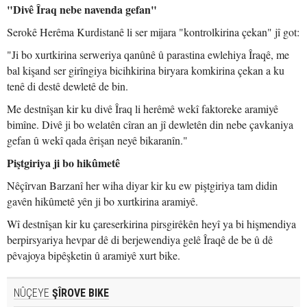
"Divê Îraq nebe navenda gefan"
Serokê Herêma Kurdistanê li ser mijara "kontrolkirina çekan" jî got:
"Ji bo xurtkirina serweriya qanûnê û parastina ewlehiya Îraqê, me
bal kişand ser girîngiya bicihkirina biryara komkirina çekan a ku
tenê di destê dewletê de bin.
Me destnîşan kir ku divê Îraq li herêmê wekî faktoreke aramiyê
bimîne. Divê ji bo welatên cîran an jî dewletên din nebe çavkaniya
gefan û wekî qada êrişan neyê bikaranîn."
Piştgiriya ji bo hikûmetê
Nêçîrvan Barzanî her wiha diyar kir ku ew piştgiriya tam didin
gavên hikûmetê yên ji bo xurtkirina aramiyê.
Wî destnîşan kir ku çareserkirina pirsgirêkên heyî ya bi hişmendiya
berpirsyariya hevpar dê di berjewendiya gelê Îraqê de be û dê
pêvajoya bipêşketin û aramiyê xurt bike.
NÛÇEYE
ŞÎROVE BIKE