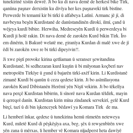
tunekirinê xistin dewrê. Ji bo ku di nava demê de herkesî bike Tirk,
qanûna paşnav derxistin ku divîya her kes paşnavekî tirk bistîne.
Perwerde bi temamî kir bi tirkî û alfabeya Latînî. Armanc jê jî, di
navbeyna beşên Kurdistanê de danûstandinên dîrokî, ilmî, çand û
wêjeya kurdî bibire. Herwiha, Medreseyên Kurdî û perwerdeya bi
Kurdî ji holê rakin. Di nava demê de zarokên Kurd bikin Tirk. Îro
em dinêrin, li Bakurê welatê me, giranîya Kurdan di malê xwe de jî
êdî bi zarokên xwe re bi tirkî dipeyivin!!.
Ji xwe piştî provoke kirina qetlîaman û seranser şewitandina
Kurdistanê, bi sedhezaran kurd kuştin û bi milyonan koçberî nav
metropolên Tirkîye û gund û bajarên tirkî-axêf kirin. Li Kurdistanê
zimanê Kurdî bi qanûn û ceza qedexe kirin. Ji bo asîmîlasyona
zarokên Kurd Dibistanên Herêmî yên Niştî vekirin. Ji bo têkelîya
nava perçê Kurdistan bibirrin, li sînorê nava Kurdan têldirk, mayin
û qereqol danîn. Kurdistan kirin mîna zîndanek servekirî, gelê Kurd
birçî, tazî û di bin îşkenceyek bêdawî ya Komara Tirk de ma.
Li hemberî înkar, qedexe û tunekirina hemû rûmetên neteweya
Kurd, miletê Kurd di pêşkêşîya axa, beg, şêx û rewşenbîrên xwe
yên zana û mêrxas, li hember vê Komara nîjadperst heta dawîyê