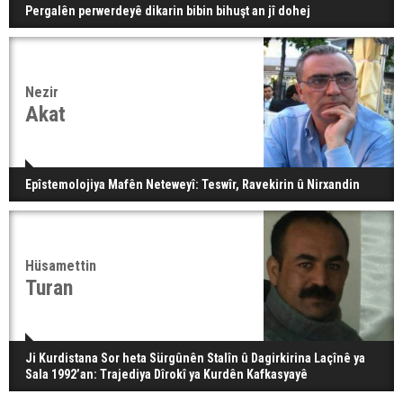
Pergalên perwerdeyê dikarin bibin bihuşt an jî dohej
Nezir
Akat
Epîstemolojiya Mafên Neteweyî: Teswîr, Ravekirin û Nirxandin
Hüsamettin
Turan
Ji Kurdistana Sor heta Sürgûnên Stalîn û Dagirkirina Laçînê ya
Sala 1992’an: Trajediya Dîrokî ya Kurdên Kafkasyayê