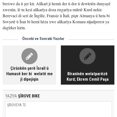
berxwe da û şer kir. Alîkarî ji hemû der û dor û dewletên dunyayê
xwestin, lê tu kesî alîkarîya doza rizgarîya miletê Kurd nekir.
Berevacî di serî de Îngîlîz, Fransiz û Îtalî, piştr Almanya û heta bi
Sovyetê û Îran bi hemî hêza xwe alîkarîya Komara nîjadperest ya
dagîrker kirin.
Önceki ve Sonraki Yazılar
Çirûskên şerê Îsraîl û
Hamasê ber bi welatê me
Bîranînên welatparêzê
jî dipejiqin
Kurd; Ekrem Cemîl Paşa
YAZIYA
ŞÎROVE BIKE