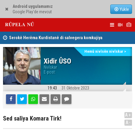
Android uygulamamız
Yükle
Google Play'de mevcut
Serokê Herêma Kurdistanê di salvegera komkujiya
Lêkolîna n
Sêmêlê de peyamek belav kir
girîng e û 
Hemû nivîsên nivîskar >
Tirkiye, Pakistan û Erebistana Siûdî ‘Peymana Mekeyê’
Xidir ÛSO
Nivîskar
îmze kir
E-post:
19:43
31 Oktobre 2023
A+
Sed salîya Komara Tirk!
A-