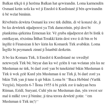
Balkan têkçû û ji herêma Balkan hat qewirandin. Loma karmendên
Osmanî ketin xofa ku wê ji Enedol û Kurdistanê jî bên qewirandin
û bê welat bimînin.
Rêvebirên dewleta Osmanî ku xwe tirk didîtin, di vê konaxê de, ji
bo ku dewletek nîjadperest ya Tirk damezrînin, pêşî dest bi
plankirina qirkirina Ermenan kir. Vê gruba nîjadperest det bi lîstik û
entrîkayan, rêxistina Îttîhat-Terakkî kirin dest xwe û di bin re bi
îngîlîz û Firansizan li hev kirin ku Komarek Tirk avabikin. Loma
Îngîlîz bi peymanek zimnî ji Îstanbûl derketin.
Ji bo ku Komara Tirk, li Enedol û Kurdistanê ne xwedîyê
neteweyek Tirk bû; biryar dan ku wê gelên li van welatan yên ku ne
Musluman ne tirk, bi darê zorê yan bi tunekirinê bikin Musluman û
Tirk û wek gelê Kurd yên Musluman û ne Tirk jî, bi darê zorê ya
bikin Tirk yan jî tune û qir bikin. Loma bi ‘‘Baca Hebûnê (Varlik
Vergîsî), bûyerên 6-7 Îlona 1955 û bi gelek zor û tadeyan bera
Rûman, Ezîdî, Suryanî, Cuhî yên ne Musluman dan, yên xwest ser
mal û milkê xwe jî bimîne, ji tirsa terora dewletê gotin: ‘‘em
Musluman û Tirk in(!)‘‘