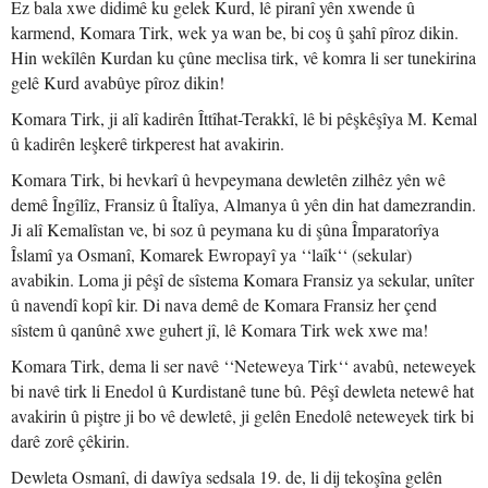
Ez bala xwe didimê ku gelek Kurd, lê piranî yên xwende û
karmend, Komara Tirk, wek ya wan be, bi coş û şahî pîroz dikin.
Hin wekîlên Kurdan ku çûne meclisa tirk, vê komra li ser tunekirina
gelê Kurd avabûye pîroz dikin!
Komara Tirk, ji alî kadirên Îttîhat-Terakkî, lê bi pêşkêşîya M. Kemal
û kadirên leşkerê tirkperest hat avakirin.
Komara Tirk, bi hevkarî û hevpeymana dewletên zilhêz yên wê
demê Îngîlîz, Fransiz û Îtalîya, Almanya û yên din hat damezrandin.
Ji alî Kemalîstan ve, bi soz û peymana ku di şûna Împaratorîya
Îslamî ya Osmanî, Komarek Ewropayî ya ‘‘laîk‘‘ (sekular)
avabikin. Loma ji pêşî de sîstema Komara Fransiz ya sekular, unîter
û navendî kopî kir. Di nava demê de Komara Fransiz her çend
sîstem û qanûnê xwe guhert jî, lê Komara Tirk wek xwe ma!
Komara Tirk, dema li ser navê ‘‘Neteweya Tirk‘‘ avabû, neteweyek
bi navê tirk li Enedol û Kurdistanê tune bû. Pêşî dewleta netewê hat
avakirin û piştre ji bo vê dewletê, ji gelên Enedolê neteweyek tirk bi
darê zorê çêkirin.
Dewleta Osmanî, di dawîya sedsala 19. de, li dij tekoşîna gelên