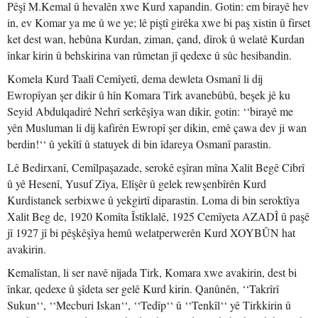
Pêşî M.Kemal û hevalên xwe Kurd xapandin. Gotin: em birayê hev
in, ev Komar ya me û we ye; lê piştî girêka xwe bi paş xistin û firset
ket dest wan, hebûna Kurdan, ziman, çand, dîrok û welatê Kurdan
înkar kirin û behskirina van rûmetan jî qedexe û sûc hesibandin.
Komela Kurd Taalî Cemîyetî, dema dewleta Osmanî li dij
Ewropîyan şer dikir û hîn Komara Tirk avanebûbû, beşek jê ku
Seyid Abdulqadirê Nehrî serkêşîya wan dikir, gotin: ‘‘birayê me
yên Musluman li dij kafirên Ewropî şer dikin, emê çawa dev ji wan
berdin!‘‘ û yekîtî û statuyek di bin îdareya Osmanî parastin.
Lê Bedirxanî, Cemîlpaşazade, serokê eşîran mîna Xalit Begê Cibrî
û yê Hesenî, Yusuf Zîya, Elîşêr û gelek rewşenbîrên Kurd
Kurdistanek serbixwe û yekgirtî diparastin. Loma di bin seroktîya
Xalit Beg de, 1920 Komîta Îstîklalê, 1925 Cemîyeta AZADÎ û paşê
jî 1927 jî bi pêşkêşîya hemû welatperwerên Kurd XOYBÛN hat
avakirin.
Kemalîstan, li ser navê nîjada Tirk, Komara xwe avakirin, dest bi
înkar, qedexe û şîdeta ser gelê Kurd kirin. Qanûnên, ‘‘Takrîrî
Sukun‘‘, ‘‘Mecburi Iskan‘‘, ‘‘Tedîp‘‘ û ‘‘Tenkîl‘‘ yê Tirkkirin û