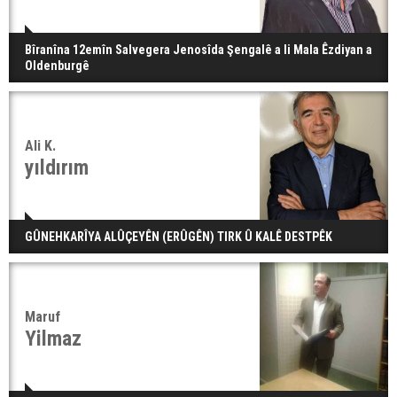
Bîranîna 12emîn Salvegera Jenosîda Şengalê a li Mala Êzdiyan a
Oldenburgê
Ali K.
yıldırım
GÛNEHKARÎYA ALÛÇEYÊN (ERÛGÊN) TIRK Û KALÊ DESTPÊK
Maruf
Yilmaz