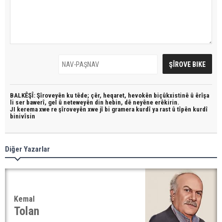
BALKÊŞÎ: Şîroveyên ku têde;
çêr, heqaret, hevokên biçûkxistinê û êrîşa
li ser bawerî, gel û neteweyên din hebin,
dê neyêne erêkirin.
JI kerema xwe re şîroveyên xwe jî bi
gramera kurdî
ya rast û
tîpên kurdî
binivîsin
Diğer Yazarlar
Kemal
Tolan