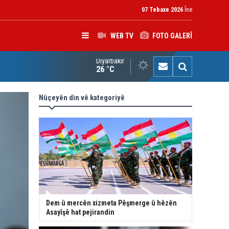
07 Tebaxe 2026
Îne
WEB TV
FOTO GALERÎ
Diyarbakır
K: Gotinên Parêzgarê Kerkûkê yên li ser Madeya 140î hewldana f
26 °C
Nûçeyên din vê kategoriyê
Dem û mercên xizmeta Pêşmerge û hêzên
Asayîşê hat pejirandin