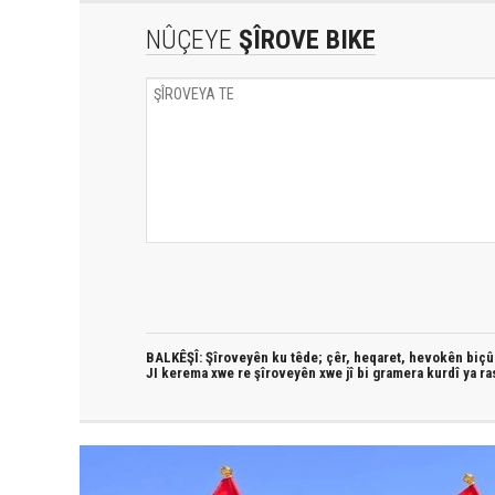
NÛÇEYE
ŞÎROVE BIKE
BALKÊŞÎ: Şîroveyên ku têde;
çêr, heqaret, hevokên biçûk
JI kerema xwe re şîroveyên xwe jî bi
gramera kurdî
ya ra