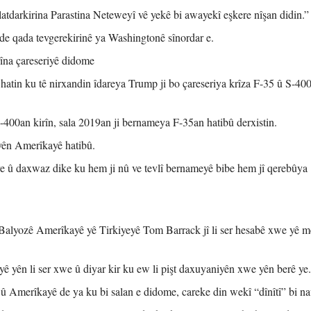
darkirina Parastina Neteweyî vê yekê bi awayekî eşkere nîşan didin.”
 de qada tevgerekirinê ya Washingtonê sînordar e.
îna çareseriyê didome
tin ku tê nirxandin îdareya Trump ji bo çareseriya krîza F-35 û S-400
S-400an kirîn, sala 2019an ji bernameya F-35an hatibû derxistin.
yên Amerîkayê hatibû.
 ye û daxwaz dike ku hem ji nû ve tevlî bernameyê bibe hem jî qerebûya
, Balyozê Amerîkayê yê Tirkiyeyê Tom Barrack jî li ser hesabê xwe yê 
ê yên li ser xwe û diyar kir ku ew li pişt daxuyaniyên xwe yên berê ye.
û Amerîkayê de ya ku bi salan e didome, careke din wekî “dînîtî” bi nav