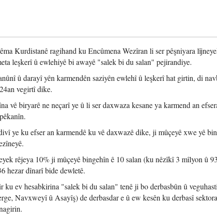
ma Kurdistanê ragihand ku Encûmena Wezîran li ser pêşniyara lîjney
eta leşkerî û ewlehiyê bi awayê "salek bi du salan" pejirandiye.
anûnî û darayî yên karmendên saziyên ewlehî û leşkerî hat girtin, di na
4an vegirtî dike.
na vê biryarê ne neçarî ye û li ser daxwaza kesane ya karmend an efser
pêkanîn.
êdivî ye ku efser an karmendê ku vê daxwazê dike, ji mûçeyê xwe yê bi
ezîneyê.
eyek rêjeya 10% ji mûçeyê bingehîn ê 10 salan (ku nêzîkî 3 mîlyon û 9
336 hezar dînarî bide dewletê.
 ku ev hesabkirina "salek bi du salan" tenê ji bo derbasbûn û veguhast
erge, Navxweyî û Asayîş) de derbasdar e û ew kesên ku derbasî sektora 
nagirin.