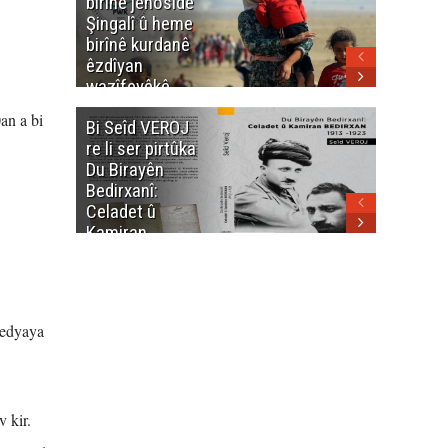
birînê jenosîdê
şehîdan
Şingalî û heme
Enfalê
birînê kurdanê
Barzanîy
êzdîyan
hurmet 
wazîfeyêkê
kenê
neteweyî yê
an a bi
Bi Seîd VEROJ
Wezîra
heme kurdanê
re li ser pirtûka
Berhema
dinya yo
Du Birayên
Cengî y
Bedirxanî:
Pakistan
Celadet û
û hevjîn
Kamiran
em Kurd
Bedirxan
(1913 -1923)
medyaya
 kir.