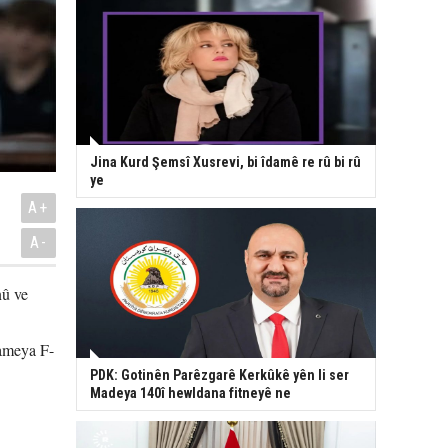
Jina Kurd Şemsî Xusrevi, bi îdamê re rû bi rû
ye
A+
A-
nû ve
nameya F-
PDK: Gotinên Parêzgarê Kerkûkê yên li ser
Madeya 140î hewldana fitneyê ne