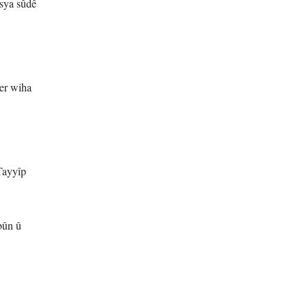
ûsya sûdê
er wiha
Tayyîp
bûn û