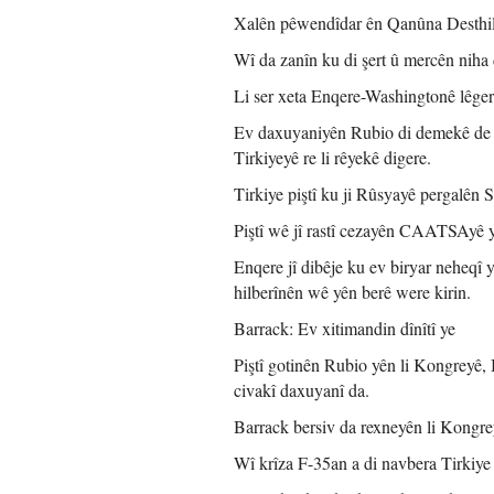
Xalên pêwendîdar ên Qanûna Desthilat
Wî da zanîn ku di şert û mercên niha
Li ser xeta Enqere-Washingtonê lêger
Ev daxuyaniyên Rubio di demekê de ha
Tirkiyeyê re li rêyekê digere.
Tirkiye piştî ku ji Rûsyayê pergalên 
Piştî wê jî rastî cezayên CAATSAyê 
Enqere jî dibêje ku ev biryar neheqî
hilberînên wê yên berê were kirin.
Barrack: Ev xitimandin dînîtî ye
Piştî gotinên Rubio yên li Kongreyê
civakî daxuyanî da.
Barrack bersiv da rexneyên li Kongrey
Wî krîza F-35an a di navbera Tirkiye 