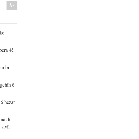
A-
eke
vbera 4ê
an bi
ngehîn ê
36 hezar
ina di
sivîl