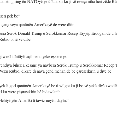
endamên girîng ên NATOyê ye û îdia kir ku ji vê rewşa niha herî zêde R
serî pêk bê”
di çarçoveya qanûnên Amerîkayê de were dîtin.
vbera Serok Donald Trump û Serokkomar Recep Tayyîp Erdogan de û h
ubio bi rê ve dibe.
 wekî 'dînîtiyê' aqilmendiyeke eşkere ye.
pêwendiya bihêz a kesane ya navbera Serok Trump û Serokkomar Recep 
Wezîr Rubio, dikare di nava çend mehan de bê çareserkirin û divê bê
riyek li gorî qanûnên Amerîkayê be û wî got ku ji bo vê yekê divê xwedî
 ku were piştrastkirin bê bidawîanîn.
wlehiyê yên Amerîkî ti tawîz neyên dayîn.”