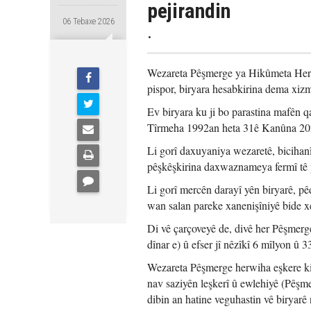
pejirandin
06 Tebaxe 2026
.
Wezareta Pêşmerge ya Hikûmeta Herê
pispor, biryara hesabkirina dema xizm
Ev biryara ku ji bo parastina mafên q
Tîrmeha 1992an heta 31ê Kanûna 202
Li gorî daxuyaniya wezaretê, bicihanî
pêşkêşkirina daxwaznameya fermî tê 
Li gorî mercên darayî yên biryarê, p
wan salan pareke xanenişîniyê bide x
Di vê çarçoveyê de, divê her Pêşmerg
dînar e) û efser jî nêzîkî 6 mîlyon û 
Wezareta Pêşmerge herwiha eşkere kir
nav saziyên leşkerî û ewlehiyê (Pêşm
dibin an hatine veguhastin vê biryarê 