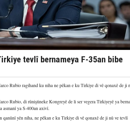
Tirkiye tevlî bernameya F-35an bibe
co Rubio ragihand ku niha ne pêkan e ku Tirkiye di vê qonaxê de ji 
co Rubio, di rûniştineke Kongreyê de li ser vegera Tirkiyeyê ya ber
na asmanî ya S-400an axivî.
n qanûnî yên niha, ne pêkan e ku Tirkiye di vê qonaxê de ji nû ve tevlî