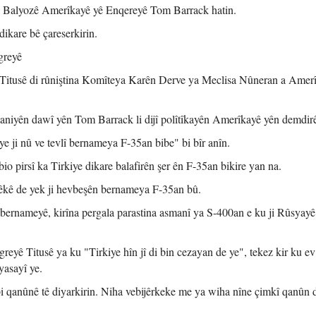
 Balyozê Amerîkayê yê Enqereyê Tom Barrack hatin.
ikare bê çareserkirin.
greyê
tusê di rûniştina Komîteya Karên Derve ya Meclisa Nûneran a Amer
aniyên dawî yên Tom Barrack li dijî polîtîkayên Amerîkayê yên demdirê
ye ji nû ve tevlî bernameya F-35an bibe" bi bîr anîn.
 pirsî ka Tirkiye dikare balafirên şer ên F-35an bikire yan na.
tpêkê de yek ji hevbeşên bernameya F-35an bû.
 bernameyê, kirîna pergala parastina asmanî ya S-400an e ku ji Rûsyayê
reyê Titusê ya ku "Tirkiye hîn jî di bin cezayan de ye", tekez kir ku ev
yasayî ye.
 bi qanûnê tê diyarkirin. Niha vebijêrkeke me ya wiha nîne çimkî qanûn 