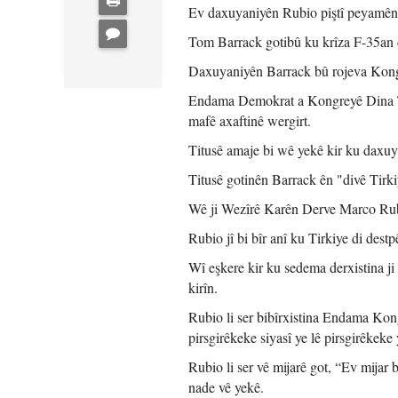
Ev daxuyaniyên Rubio piştî peyamên
Tom Barrack gotibû ku krîza F-35an d
Daxuyaniyên Barrack bû rojeva Kon
Endama Demokrat a Kongreyê Dina Ti
mafê axaftinê wergirt.
Titusê amaje bi wê yekê kir ku daxuy
Titusê gotinên Barrack ên "divê Tirki
Wê ji Wezîrê Karên Derve Marco Rubio
Rubio jî bi bîr anî ku Tirkiye di des
Wî eşkere kir ku sedema derxistina ji
kirîn.
Rubio li ser bibîrxistina Endama Kong
pirsgirêkeke siyasî ye lê pirsgirêkeke 
Rubio li ser vê mijarê got, “Ev mijar
nade vê yekê.