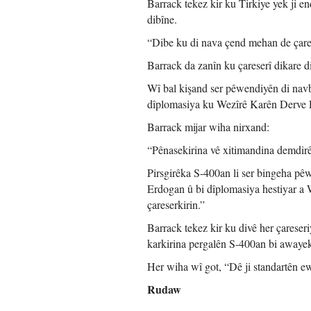
Barrack tekez kir ku Tirkiye yek ji 
dibîne.
“Dibe ku di nava çend mehan de çare
Barrack da zanîn ku çareserî dikare 
Wî bal kişand ser pêwendiyên di na
dîplomasiya ku Wezîrê Karên Derve R
Barrack mijar wiha nirxand:
“Pênasekirina vê xitimandina demdirêj
Pirsgirêka S-400an li ser bingeha 
Erdogan û bi dîplomasiya hestiyar a 
çareserkirin.”
Barrack tekez kir ku divê her çarese
karkirina pergalên S-400an bi awayekî
Her wiha wî got, “Dê ji standartên e
Rudaw