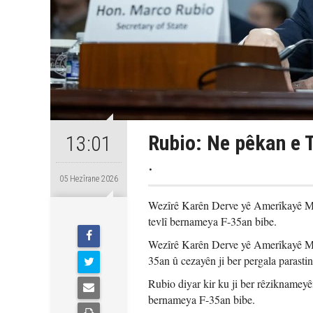
Rubio: Ne pêkan e 
13:01
.
05 Hezîrane 2026
Wezîrê Karên Derve yê Amerîkayê Mar
tevlî bernameya F-35an bibe.
Wezîrê Karên Derve yê Amerîkayê Mar
35an û cezayên ji ber pergala parasti
Rubio diyar kir ku ji ber rêziknameyê
bernameya F-35an bibe.