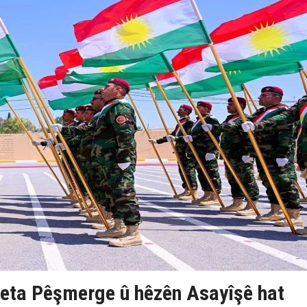
eta Pêşmerge û hêzên Asayîşê hat