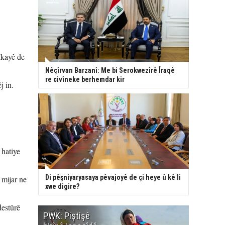
îkayê de
Nêçîrvan Barzanî: Me bi Serokwezîrê Îraqê
re civîneke berhemdar kir
j in.
 hatiye
Di pêşniyaryasaya pêvajoyê de çi heye û kê li
 mijar ne
xwe digire?
destûrê
PWK: Piştişê
PWK: Ma