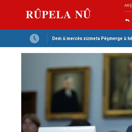
ARŞ
Dem û mercên xizmeta Pêşmerge û hêz
Jina Kurd Şemsî Xusrevi, bi îdamê re rû