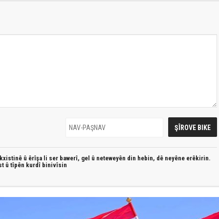
xistinê û êrîşa li ser bawerî, gel û neteweyên din hebin,
dê neyêne erêkirin.
st û
tîpên kurdî
binivîsin