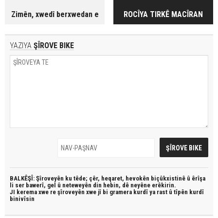
Zimên, xwedî berxwedan e
ROCÎYA TIRKÊ MACÎRAN
YAZIYA
ŞÎROVE BIKE
BALKÊŞÎ: Şîroveyên ku têde;
çêr, heqaret, hevokên biçûkxistinê û êrîşa
li ser bawerî, gel û neteweyên din hebin,
dê neyêne erêkirin.
JI kerema xwe re şîroveyên xwe jî bi
gramera kurdî
ya rast û
tîpên kurdî
binivîsin