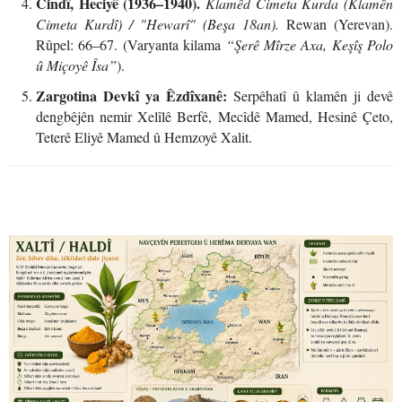
Cindî, Heciyê (1936–1940).
Klamêd Cimeta Kurda (Klamên
Cimeta Kurdî) / "Hewarî" (Beşa 18an).
Rewan (Yerevan).
Rûpel: 66–67. (Varyanta kilama
“Şerê Mîrze Axa, Keşîş Polo
û Miçoyê Îsa”
).
Zargotina Devkî ya Êzdîxanê:
Serpêhatî û klamên ji devê
dengbêjên nemir Xelîlê Berfê, Mecîdê Mamed, Hesinê Çeto,
Teterê Eliyê Mamed û Hemzoyê Xalit.