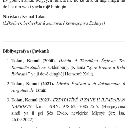
de her tim wekî şewla rojê bibiriqin.
Nivîskar:
Kemal Tolan
(Lêkolîner, berhevkar û xemxwarê kevneşopiya Êzdîtiyê)
Bibliyografya (Çavkanî)
Tolan, Kemal (2000).
Hebûn û Tûnebûna Êzdiyan Tev
Romanên Zindî ne.
Oldenburg. (Kilama
“Şerê Erenzê û Kela
Ridwanê”
ya ji devê dengbêj Hemzoyê Xalit).
Tolan, Kemal (2021).
Dîroka Êzdiyan a di dokumentan û
zargotinê de.
İzmir.
Tolan, Kemal (2023).
ÊZDIYATÎYÊ JI ZANE Û ILIMDARAN
NASBIKIN.
İzmir. ISBN: 978-625-7085-75-5. (Hevpeyvîna
zindî ya li gel Şêx Evdo, nevîçirkê Miçoyê Şêx Îsa,
26.09.2022).