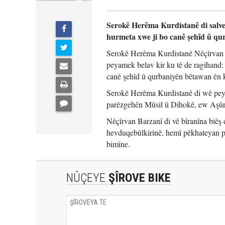
Serokê Herêma Kurdistanê di salve
hurmeta xwe ji bo canê şehîd û qu
Serokê Herêma Kurdistanê Nêçîrvan Ba
peyamek belav kir ku tê de ragihand:
canê şehîd û qurbaniyên bêtawan ên 
Serokê Herêma Kurdistanê di wê peyam
parêzgehên Mûsil û Dihokê, ew Aşûrî 
Nêçîrvan Barzanî di vê bîranîna biêş de
hevduqebûlkirinê, hemî pêkhateyan pi
bimîne.
NÛÇEYE
ŞÎROVE BIKE