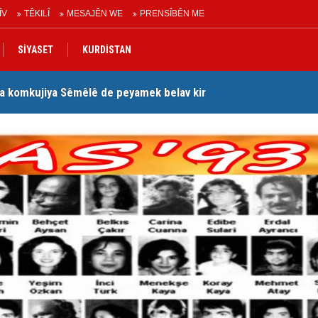
ÎV
TÊKILÎ
MESAJÊN WE
PRENSÎBÊN ME
SİYASET
KURDİSTAN
a komkujiya Sêmêlê de peyamek belav kir
Lê
Peymana Mekeyê’ îmze kir