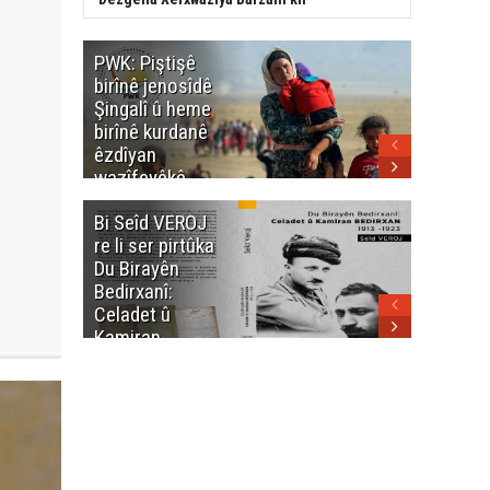
PWK: Piştişê
PWK: Ma
birînê jenosîdê
şehîdan
Şingalî û heme
Enfalê
birînê kurdanê
Barzanîy
êzdîyan
hurmet 
wazîfeyêkê
kenê
neteweyî yê
Bi Seîd VEROJ
Wezîra
heme kurdanê
re li ser pirtûka
Berhema
dinya yo
Du Birayên
Cengî y
Bedirxanî:
Pakistan
Celadet û
û hevjîn
Kamiran
em Kurd
Bedirxan
(1913 -1923)