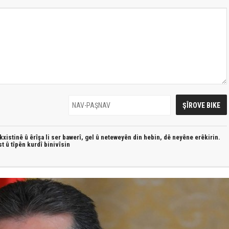
xistinê û êrîşa li ser bawerî, gel û neteweyên din hebin,
dê neyêne erêkirin.
st û
tîpên kurdî
binivîsin