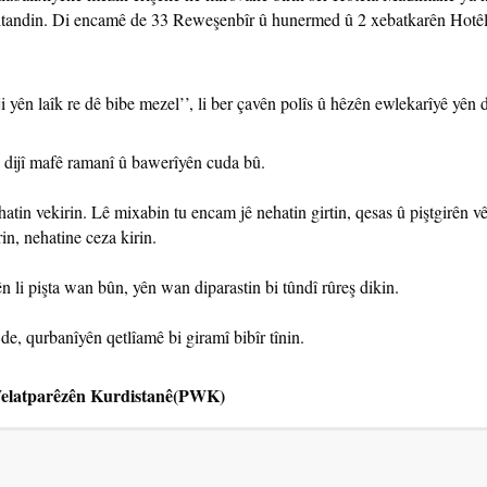
witandin. Di encamê de 33 Reweşenbîr û hunermed û 2 xebatkarên Hotêl
 yên laîk re dê bibe mezel’’, li ber çavên polîs û hêzên ewlekarîyê yên 
li dijî mafê ramanî û bawerîyên cuda bû.
atin vekirin. Lê mixabin tu encam jê nehatin girtin, qesas û piştgirên v
rin, nehatine ceza kirin.
n li pişta wan bûn, yên wan diparastin bi tûndî rûreş dikin.
e, qurbanîyên qetlîamê bi giramî bibîr tînin.
Welatparêzên Kurdistanê(PWK)