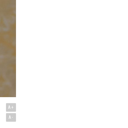
A+
A-