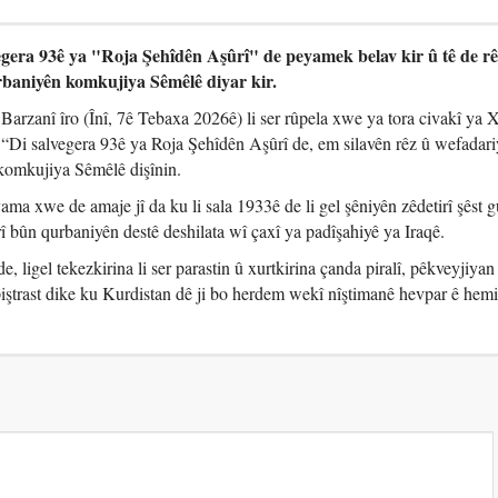
gera 93ê ya "Roja Şehîdên Aşûrî" de peyamek belav kir û tê de rê
rbaniyên komkujiya Sêmêlê diyar kir.
rzanî îro (Înî, 7ê Tebaxa 2026ê) li ser rûpela xwe ya tora civakî ya 
 “Di salvegera 93ê ya Roja Şehîdên Aşûrî de, em silavên rêz û wefadariy
komkujiya Sêmêlê dişînin.
a xwe de amaje jî da ku li sala 1933ê de li gel şêniyên zêdetirî şêst 
bûn qurbaniyên destê deshilata wî çaxî ya padîşahiyê ya Iraqê.
, ligel tekezkirina li ser parastin û xurtkirina çanda piralî, pêkveyjiyan
ştrast dike ku Kurdistan dê ji bo herdem wekî nîştimanê hevpar ê hem