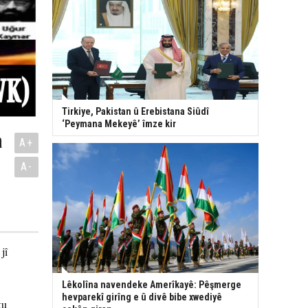
Tirkiye, Pakistan û Erebistana Siûdî
‘Peymana Mekeyê’ îmze kir
a
A+
A-
jî
Lêkolîna navendeke Amerîkayê: Pêşmerge
hevparekî girîng e û divê bibe xwediyê
ku