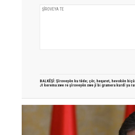
BALKÊŞÎ: Şîroveyên ku têde;
çêr, heqaret, hevokên biçûk
JI kerema xwe re şîroveyên xwe jî bi
gramera kurdî
ya ra