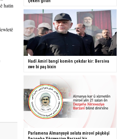
çekên giran
ê hatin
dewletê
ê
Hadî Amirî bangî komên çekdar kir: Bersiva
xwe bi paş bixin
Parlamena Almanyayê xelata mirovî pêşkêşî
Dezgeha Xêrxwaziya Barzanî kir