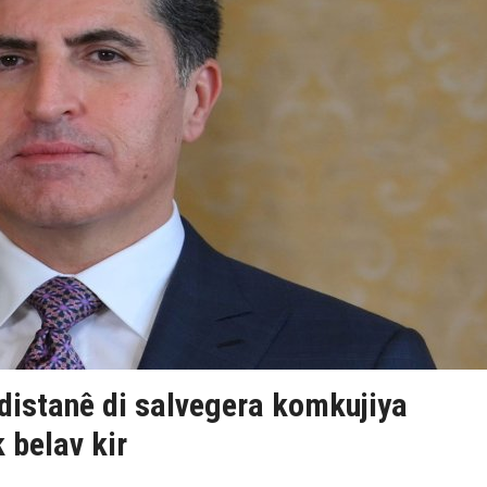
istanê di salvegera komkujiya
belav kir