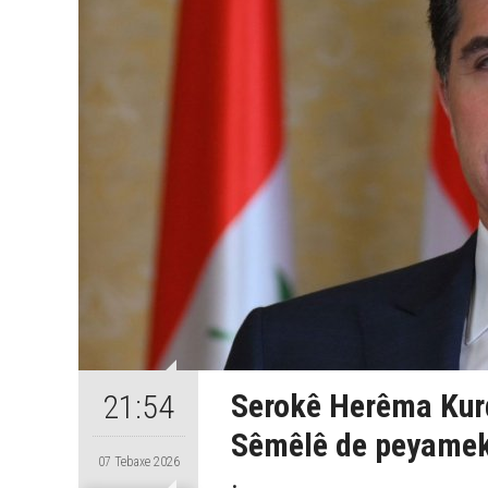
Serokê Herêma Kurd
21:54
Sêmêlê de peyamek 
07 Tebaxe 2026
.