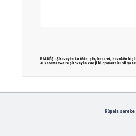
BALKÊŞÎ: Şîroveyên ku têde;
çêr, heqaret, hevokên biçûk
JI kerema xwe re şîroveyên xwe jî bi
gramera kurdî
ya ra
Rûpela sereke