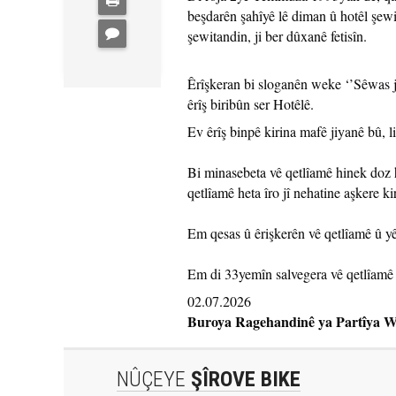
beşdarên şahîyê lê diman û hotêl şe
şewitandin, ji ber dûxanê fetisîn.
Êrîşkeran bi sloganên weke ‘’Sêwas ji
êrîş biribûn ser Hotêlê.
Ev êrîş binpê kirina mafê jiyanê bû, 
Bi minasebeta vê qetlîamê hinek doz h
qetlîamê heta îro jî nehatine aşkere ki
Em qesas û êrişkerên vê qetlîamê û yê
Em di 33yemîn salvegera vê qetlîamê d
02.07.2026
Buroya Ragehandinê ya Partîya 
NÛÇEYE
ŞÎROVE BIKE