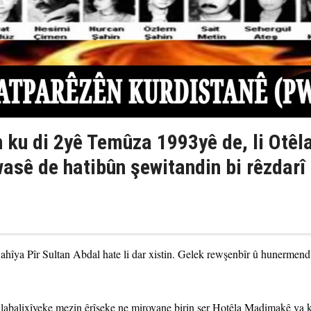
ku di 2yê Temûza 1993yê de, li Otêl
asê de hatibûn şewitandin bi rêzdarî
îya Pîr Sultan Abdal hate li dar xistin. Gelek rewşenbîr û hunermend 
abalixîyeke mezin êrîşeke ne mirovane birin ser Hotêla Madimakê ya 