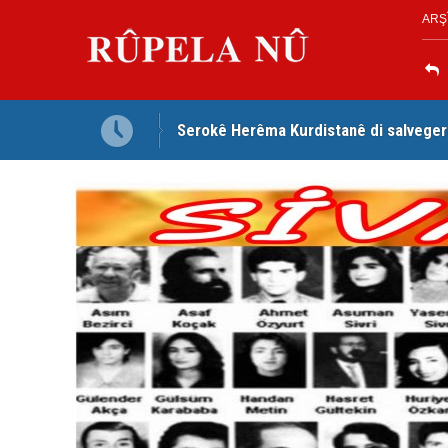
ARŞ
Serokê Herêma Kurdistanê di salveger
Tirkiye, Pakistan û Erebistana Siûdî ‘