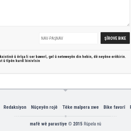
xistinê û êrîşa li ser bawerî, gel û neteweyên din hebin,
dê neyêne erêkirin.
st û
tîpên kurdî
binivîsin
Redaksiyon
Nûçeyên rojê
Têke malpera xwe
Bike favorî
mafê wê parastiye © 2015
Rûpela nû