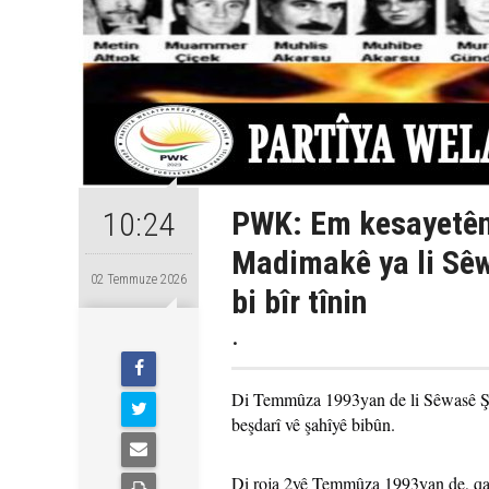
PWK: Em kesayetên 
10:24
Madimakê ya li Sêw
02 Temmuze 2026
bi bîr tînin
.
Di Temmûza 1993yan de li Sêwasê Şah
beşdarî vê şahîyê bibûn.
Di roja 2yê Temmûza 1993yan de, qal