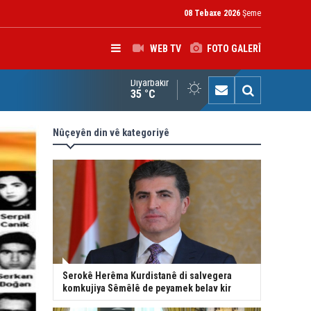
08 Tebaxe 2026
Şeme
WEB TV
FOTO GALERÎ
Diyarbakır
kolîna navendeke Amerîkayê: Pêşmerge hevparekî girîng e û div
35 °C
Nûçeyên din vê kategoriyê
Serokê Herêma Kurdistanê di salvegera
komkujiya Sêmêlê de peyamek belav kir