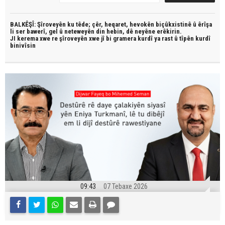
BALKÊŞÎ: Şîroveyên ku têde;
çêr, heqaret, hevokên biçûkxistinê û êrîşa
li ser bawerî, gel û neteweyên din hebin,
dê neyêne erêkirin.
JI kerema xwe re şîroveyên xwe jî bi
gramera kurdî
ya rast û
tîpên kurdî
binivîsin
09:43
07 Tebaxe 2026