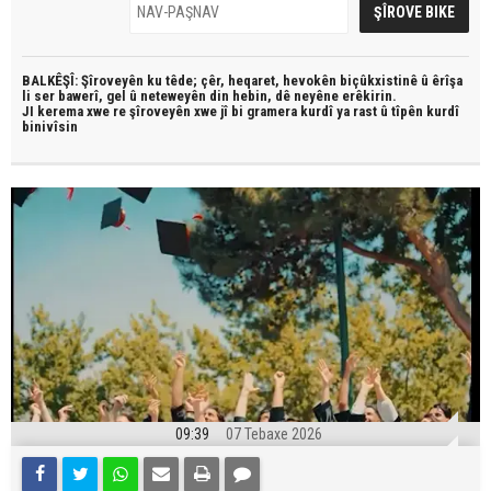
BALKÊŞÎ: Şîroveyên ku têde;
çêr, heqaret, hevokên biçûkxistinê û êrîşa
li ser bawerî, gel û neteweyên din hebin,
dê neyêne erêkirin.
JI kerema xwe re şîroveyên xwe jî bi
gramera kurdî
ya rast û
tîpên kurdî
binivîsin
09:39
07 Tebaxe 2026