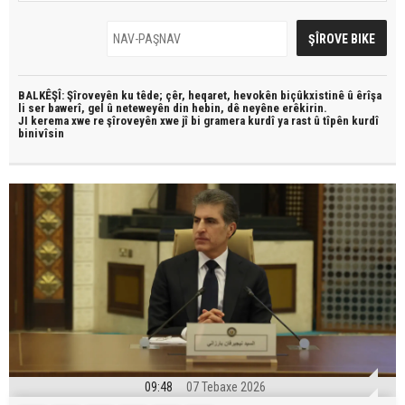
BALKÊŞÎ: Şîroveyên ku têde;
çêr, heqaret, hevokên biçûkxistinê û êrîşa
li ser bawerî, gel û neteweyên din hebin,
dê neyêne erêkirin.
JI kerema xwe re şîroveyên xwe jî bi
gramera kurdî
ya rast û
tîpên kurdî
binivîsin
09:48
07 Tebaxe 2026