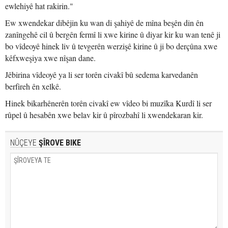
ewlehiyê hat rakirin."
Ew xwendekar dibêjin ku wan di şahiyê de mîna beşên din ên
zanîngehê cil û bergên fermî li xwe kirine û diyar kir ku wan tenê ji
bo vîdeoyê hinek liv û tevgerên werzişê kirine û ji bo derçûna xwe
kêfxweşiya xwe nîşan dane.
Jêbirina vîdeoyê ya li ser torên civakî bû sedema karvedanên
berfireh ên xelkê.
Hinek bikarhênerên torên civakî ew vîdeo bi muzîka Kurdî li ser
rûpel û hesabên xwe belav kir û pîrozbahî li xwendekaran kir.
NÛÇEYE
ŞÎROVE BIKE