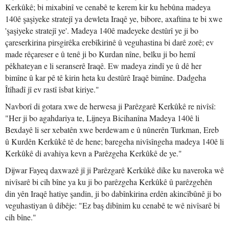
Kerkûkê; bi mixabinî ve cenabê te kerem kir ku hebûna madeya
140ê şaşiyeke stratejî ya dewleta Iraqê ye, bibore, axaftina te bi xwe
'şaşiyeke stratejî ye'. Madeya 140ê madeyeke destûrî ye ji bo
çareserkirina pirsgirêka erebîkirinê û veguhastina bi darê zorê; ev
made rêçareser e û tenê ji bo Kurdan nîne, belku ji bo hemî
pêkhateyan e li seranserê Iraqê. Ew madeya zindî ye û dê her
bimîne û kar pê tê kirin heta ku destûrê Iraqê bimîne. Dadgeha
Îtîhadî jî ev rastî îsbat kiriye."
Navborî di gotara xwe de herwesa ji Parêzgarê Kerkûkê re nivîsî:
"Her ji bo agahdariya te, Lijneya Bicihanîna Madeya 140ê li
Bexdayê li ser xebatên xwe berdewam e û nûnerên Turkman, Ereb
û Kurdên Kerkûkê tê de hene; baregeha nivîsîngeha madeya 140ê li
Kerkûkê di avahiya kevn a Parêzgeha Kerkûkê de ye."
Dijwar Fayeq daxwazê jî ji Parêzgarê Kerkûkê dike ku naveroka wê
nivîsarê bi cih bîne ya ku ji bo parêzgeha Kerkûkê û parêzgehên
din yên Iraqê hatiye şandin, ji bo dabînkirina erdên akincîbûnê ji bo
veguhastiyan û dibêje: "Ez baş dibînim ku cenabê te wê nivîsarê bi
cih bîne."