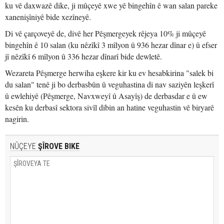
ku vê daxwazê dike, ji mûçeyê xwe yê bingehîn ê wan salan pareke
xanenişîniyê bide xezîneyê.
Di vê çarçoveyê de, divê her Pêşmergeyek rêjeya 10% ji mûçeyê
bingehîn ê 10 salan (ku nêzîkî 3 mîlyon û 936 hezar dînar e) û efser
jî nêzîkî 6 mîlyon û 336 hezar dînarî bide dewletê.
Wezareta Pêşmerge herwiha eşkere kir ku ev hesabkirina "salek bi
du salan" tenê ji bo derbasbûn û veguhastina di nav saziyên leşkerî
û ewlehiyê (Pêşmerge, Navxweyî û Asayîş) de derbasdar e û ew
kesên ku derbasî sektora sivîl dibin an hatine veguhastin vê biryarê
nagirin.
NÛÇEYE
ŞÎROVE BIKE