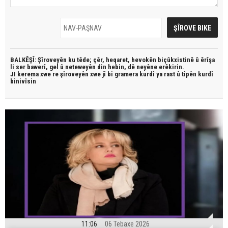
BALKÊŞÎ: Şîroveyên ku têde;
çêr, heqaret, hevokên biçûkxistinê û êrîşa
li ser bawerî, gel û neteweyên din hebin,
dê neyêne erêkirin.
JI kerema xwe re şîroveyên xwe jî bi
gramera kurdî
ya rast û
tîpên kurdî
binivîsin
11:06
06 Tebaxe 2026