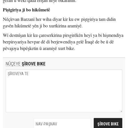
gefan û wekî qada êrişan neyê bikaranîn."
Piştgiriya ji bo hikûmetê
Nêçîrvan Barzanî her wiha diyar kir ku ew piştgiriya tam didin
gavên hikûmetê yên ji bo xurtkirina aramiyê.
Wî destnîşan kir ku çareserkirina pirsgirêkên heyî ya bi hişmendiya
berpirsyariya hevpar dê di berjewendiya gelê Îraqê de be û dê
pêvajoya bipêşketin û aramiyê xurt bike.
NÛÇEYE
ŞÎROVE BIKE