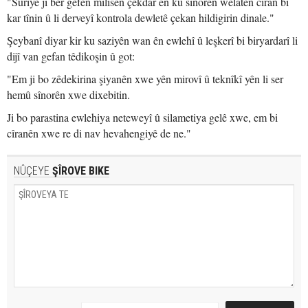
"Sûriye ji ber gefên milîsên çekdar ên ku sînorên welatên cîran bi
kar tînin û li derveyî kontrola dewletê çekan hildigirin dinale."
Şeybanî diyar kir ku saziyên wan ên ewlehî û leşkerî bi biryardarî li
dijî van gefan têdikoşin û got:
"Em ji bo zêdekirina şiyanên xwe yên mirovî û teknîkî yên li ser
hemû sînorên xwe dixebitin.
Ji bo parastina ewlehiya neteweyî û silametiya gelê xwe, em bi
cîranên xwe re di nav hevahengiyê de ne."
NÛÇEYE
ŞÎROVE BIKE