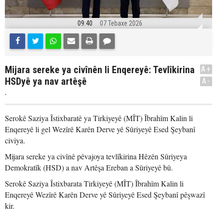
09:40
07 Tebaxe 2026
Mijara sereke ya civînên li Enqereyê: Tevlîkirina
A+
HSDyê ya nav artêşê
A-
.
Serokê Saziya Îstixbaratê ya Tirkiyeyê (MÎT) Îbrahîm Kalin li
Enqereyê li gel Wezîrê Karên Derve yê Sûriyeyê Esed Şeybanî
civiya.
Mijara sereke ya civînê pêvajoya tevlîkirina Hêzên Sûriyeya
Demokratîk (HSD) a nav Artêşa Ereban a Sûriyeyê bû.
Serokê Saziya Îstixbarata Tirkiyeyê (MÎT) Îbrahîm Kalin li
Enqereyê Wezîrê Karên Derve yê Sûriyeyê Esed Şeybanî pêşwazî
kir.