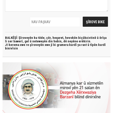
BALKÊŞÎ: Şîroveyên ku têde;
çêr, heqaret, hevokên biçûkxistinê û êrîşa
li ser bawerî, gel û neteweyên din hebin,
dê neyêne erêkirin.
JI kerema xwe re şîroveyên xwe jî bi
gramera kurdî
ya rast û
tîpên kurdî
binivîsin