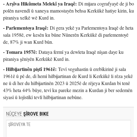
- Arşîva Hikûmeta Melekî ya Iraqê:
Di mijara cografyayê de ji bo
polên navendî û xaneya mamostayên behsa Kerkûkê hatiye kirin, ku
piraniya xelkê wê Kurd in.
- Parlementoya Iraqê:
Di gera yekê ya Parlementoya Iraqê de heta
sala 1958ê, ew kesên ku bûne Nûnerên Kerkûkê di parlementoyê
de, 87% ji wan Kurd bûn.
- Tomara 1957ê:
Dataya fermî ya dewleta Iraqê nîşan daye ku
piraniya şêniyên Kerkûkê Kurd in.
- Hilbijartinên piştî 1961ê:
Tevî veguhastin û erebîkirinê ji sala
1961ê û pê de, di hemî hilbijartinan de Kurd li Kerkûkê li rêza yekê
ne û di her du hilbijartinên 2023 û 2025ê de rêjeya Kurdan bi tenê
43% heta 44% bûye, tevî ku pareke mezin a Kurdan ji ber sedemên
siyasî û lojîstîkî tevlî hilbijartinan nebûne.
NÛÇEYE
ŞÎROVE BIKE