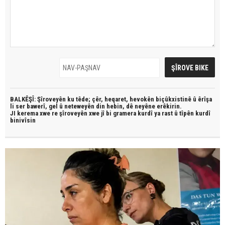
BALKÊŞÎ: Şîroveyên ku têde;
çêr, heqaret, hevokên biçûkxistinê û êrîşa
li ser bawerî, gel û neteweyên din hebin,
dê neyêne erêkirin.
JI kerema xwe re şîroveyên xwe jî bi
gramera kurdî
ya rast û
tîpên kurdî
binivîsin