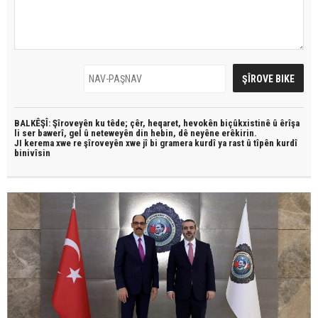
BALKÊŞÎ: Şîroveyên ku têde;
çêr, heqaret, hevokên biçûkxistinê û êrîşa
li ser bawerî, gel û neteweyên din hebin,
dê neyêne erêkirin.
JI kerema xwe re şîroveyên xwe jî bi
gramera kurdî
ya rast û
tîpên kurdî
binivîsin