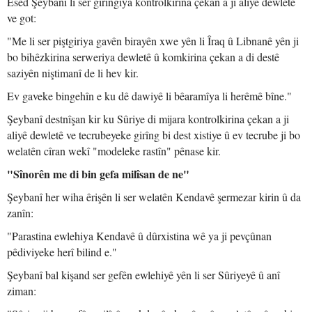
Esed Şeybanî li ser girîngiya kontrolkirina çekan a ji aliyê dewletê
ve got:
"Me li ser piştgiriya gavên birayên xwe yên li Îraq û Libnanê yên ji
bo bihêzkirina serweriya dewletê û komkirina çekan a di destê
saziyên niştimanî de li hev kir.
Ev gaveke bingehîn e ku dê dawiyê li bêaramîya li herêmê bîne."
Şeybanî destnîşan kir ku Sûriye di mijara kontrolkirina çekan a ji
aliyê dewletê ve tecrubeyeke girîng bi dest xistiye û ev tecrube ji bo
welatên cîran wekî "modeleke rastîn" pênase kir.
"Sînorên me di bin gefa milîsan de ne"
Şeybanî her wiha êrişên li ser welatên Kendavê şermezar kirin û da
zanîn:
"Parastina ewlehiya Kendavê û dûrxistina wê ya ji pevçûnan
pêdiviyeke herî bilind e."
Şeybanî bal kişand ser gefên ewlehiyê yên li ser Sûriyeyê û anî
ziman: