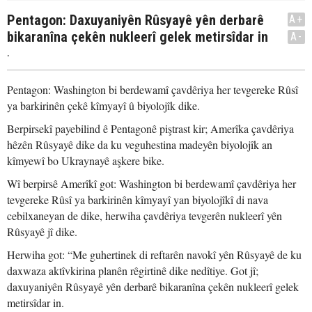
Pentagon: Daxuyaniyên Rûsyayê yên derbarê
A+
bikaranîna çekên nukleerî gelek metirsîdar in
A-
.
Pentagon: Washington bi berdewamî çavdêriya her tevgereke Rûsî
ya barkirinên çekê kîmyayî û biyolojîk dike.
Berpirsekî payebilind ê Pentagonê piştrast kir; Amerîka çavdêriya
hêzên Rûsyayê dike da ku veguhestina madeyên biyolojîk an
kîmyewî bo Ukraynayê aşkere bike.
Wî berpirsê Amerîkî got: Washington bi berdewamî çavdêriya her
tevgereke Rûsî ya barkirinên kîmyayî yan biyolojîkî di nava
cebilxaneyan de dike, herwiha çavdêriya tevgerên nukleerî yên
Rûsyayê jî dike.
Herwiha got: “Me guhertinek di reftarên navokî yên Rûsyayê de ku
daxwaza aktîvkirina planên rêgirtinê dike nedîtiye. Got jî;
daxuyaniyên Rûsyayê yên derbarê bikaranîna çekên nukleerî gelek
metirsîdar in.