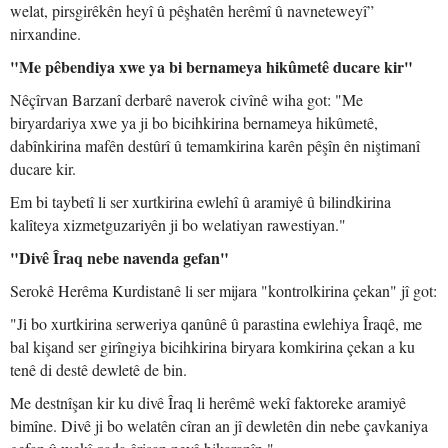
welat, pirsgirêkên heyî û pêşhatên herêmî û navneteweyî”
nirxandine.
"Me pêbendiya xwe ya bi bernameya hikûmetê ducare kir"
Nêçîrvan Barzanî derbarê naverok civînê wiha got: "Me
biryardariya xwe ya ji bo bicihkirina bernameya hikûmetê,
dabînkirina mafên destûrî û temamkirina karên pêşîn ên niştimanî
ducare kir.
Em bi taybetî li ser xurtkirina ewlehî û aramiyê û bilindkirina
kalîteya xizmetguzariyên ji bo welatiyan rawestiyan."
"Divê Îraq nebe navenda gefan"
Serokê Herêma Kurdistanê li ser mijara "kontrolkirina çekan" jî got:
"Ji bo xurtkirina serweriya qanûnê û parastina ewlehiya Îraqê, me
bal kişand ser girîngiya bicihkirina biryara komkirina çekan a ku
tenê di destê dewletê de bin.
Me destnîşan kir ku divê Îraq li herêmê wekî faktoreke aramiyê
bimîne. Divê ji bo welatên cîran an jî dewletên din nebe çavkaniya