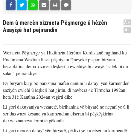
Dem û mercên xizmeta Pêşmerge û hêzên
A+
Asayîşê hat pejirandin
A-
.
Wezareta Pêşmerge ya Hikûmeta Herêma Kurdistanê ragihand ku
Encûmena Wezîran li ser pêşniyara lîjneyeke pispor, biryara
hesabkirina dema xizmeta leşkerî û ewlehiyê bi awayê "salek bi du
salan" pejirandiye.
Ev biryara ku ji bo parastina mafên qanûnî û darayî yên karmendên
saziyên ewlehî û leşkerî hat girtin, di navbera 4ê Tîrmeha 1992an
heta 31ê Kanûna 2024an vegirtî dike.
Li gorî daxuyaniya wezaretê, bicihanîna vê biryarê ne neçarî ye û li
ser daxwaza kesane ya karmend an efseran bi pêşkêşkirina
daxwaznameya fermî tê pêkanîn.
Li gorî mercên darayî yên biryarê, pêdivî ye ku efser an karmendê