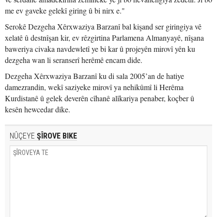
me ev gaveke gelekî giring û bi nirx e."
Serokê Dezgeha Xêrxwaziya Barzanî bal kişand ser giringiya vê
xelatê û destnîşan kir, ev rêzgirtina Parlamena Almanyayê, nîşana
baweriya civaka navdewletî ye bi kar û projeyên mirovî yên ku
dezgeha wan li seranserî herêmê encam dide.
Dezgeha Xêrxwaziya Barzanî ku di sala 2005’an de hatiye
damezrandin, wekî saziyeke mirovî ya nehikûmî li Herêma
Kurdistanê û gelek deverên cîhanê alîkariya penaber, koçber û
kesên hewcedar dike.
NÛÇEYE
ŞÎROVE BIKE