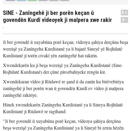
SINE - Zanîngehê ji ber porên keçan û
A+
govendên Kurdî vîdeoyek ji malpera xwe rakir
A-
.
Ji ber govendê û xuyabûna porê keçan, vîdeoya şahiya derçûna beşa
werzişê ya Zanîngeha Kurdistanê ya li bajarê Sineyê yê Rojhilatê
Kurdistanê ji torên civakî yên zanîngehê hat rakirin.
Xwendekarên ku ji beşa werzişê ya Zanîngeha Kurdistanê (Sine-
Rojhilatê Kurdistanê) der çûne pîrozbahiyeke rengîn kir.
Xwendekaran vîdeo ji Rûdawê re şand û da zanîn ku birêvebiriya
zanîngehê ji ber porên wan û govendên Kurdî ev vîdeo ji malpera
zanîngehê rakiriye.
Hinek xwendekarên Zanîngeha Kurdistanê ya li Sineya Rojhilatê
Kurdistanê ji Rûdawê re ragihand:
"Ji ber govendê û xuyabûna porê keçan, vîdeoya şahiya derçûna
beşa werzişê ya Zanîngeha Kurdistanê ya li Sineyê bi zexta hêzên