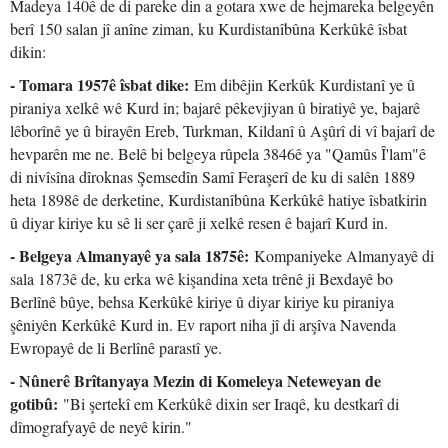
Madeya 140ê de di pareke din a gotara xwe de hejmareka belgeyên
berî 150 salan jî anîne ziman, ku Kurdistanîbûna Kerkûkê îsbat
dikin:
- Tomara 1957ê îsbat dike:
Em dibêjin Kerkûk Kurdistanî ye û
piraniya xelkê wê Kurd in; bajarê pêkevjiyan û biratiyê ye, bajarê
lêborînê ye û birayên Ereb, Turkman, Kildanî û Aşûrî di vî bajarî de
hevparên me ne. Belê bi belgeya rûpela 3846ê ya "Qamûs Î'lam"ê
di nivîsîna dîroknas Şemsedîn Samî Feraşerî de ku di salên 1889
heta 1898ê de derketine, Kurdistanîbûna Kerkûkê hatiye îsbatkirin
û diyar kiriye ku sê li ser çarê ji xelkê resen ê bajarî Kurd in.
- Belgeya Almanyayê ya sala 1875ê:
Kompaniyeke Almanyayê di
sala 1873ê de, ku erka wê kişandina xeta trênê ji Bexdayê bo
Berlînê bûye, behsa Kerkûkê kiriye û diyar kiriye ku piraniya
şêniyên Kerkûkê Kurd in. Ev raport niha jî di arşîva Navenda
Ewropayê de li Berlînê parastî ye.
- Nûnerê Brîtanyaya Mezin di Komeleya Neteweyan de
gotibû:
"Bi şertekî em Kerkûkê dixin ser Iraqê, ku destkarî di
dîmografyayê de neyê kirin."