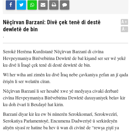
Nêçîrvan Barzanî: Divê çek tenê di destê
A+
dewletê de bin
A-
.
Serokê Herêma Kurdistanê Nêçîrvan Barzanî di civîna
Hevpeymaniya Birêvebirina Dewletê de bal kişand ser ser wê yekê
ku divê li Îraqê çek tenê di destê dewletê de bin.
Wî her wiha anî zimên ku divê Îraq nebe çavkaniya gefan an jî qada
êrişên li ser welatên cîran.
Nêçîrvan Barzanî li ser hesabê xwe yê medyaya civakî derbarê
civîna Hevpeymaniya Birêvebirina Dewletê daxuyaniyek belav kir
ku doh êvarî li Bexdayê hat kirin.
Barzanî diyar kir ku ew bi nûnerên Serokkomarî, Serokwezîrî,
Serokatiya Parlamentoyê, Encumena Dadweriyê û serkirdeyên
aliyên siyasî re hatine ba hev û wan di civînê de “rewşa giştî ya