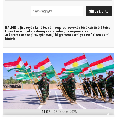
BALKÊŞÎ: Şîroveyên ku têde;
çêr, heqaret, hevokên biçûkxistinê û êrîşa
li ser bawerî, gel û neteweyên din hebin,
dê neyêne erêkirin.
JI kerema xwe re şîroveyên xwe jî bi
gramera kurdî
ya rast û
tîpên kurdî
binivîsin
11:07
06 Tebaxe 2026