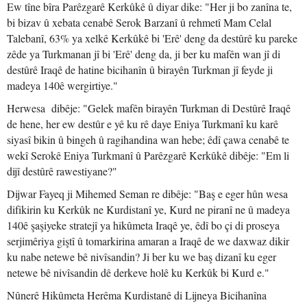
Ew tîne bîra Parêzgarê Kerkûkê û diyar dike: "Her ji bo zanîna te,
bi bizav û xebata cenabê Serok Barzanî û rehmetî Mam Celal
Talebanî, 63% ya xelkê Kerkûkê bi 'Erê' deng da destûrê ku pareke
zêde ya Turkmanan jî bi 'Erê' deng da, ji ber ku mafên wan jî di
destûrê Iraqê de hatine bicihanîn û birayên Turkman jî feyde ji
madeya 140ê wergirtiye."
Herwesa dibêje: "Gelek mafên birayên Turkman di Destûrê Iraqê
de hene, her ew destûr e yê ku rê daye Eniya Turkmanî ku karê
siyasî bikin û bingeh û ragihandina wan hebe; êdî çawa cenabê te
wekî Serokê Eniya Turkmanî û Parêzgarê Kerkûkê dibêje: "Em li
dijî destûrê rawestiyane?"
Dijwar Fayeq ji Mihemed Seman re dibêje: "Baş e eger hûn wesa
difikirin ku Kerkûk ne Kurdistanî ye, Kurd ne piranî ne û madeya
140ê şaşiyeke stratejî ya hikûmeta Iraqê ye, êdî bo çi di proseya
serjimêriya giştî û tomarkirina amaran a Iraqê de we daxwaz dikir
ku nabe netewe bê nivîsandin? Ji ber ku we baş dizanî ku eger
netewe bê nivîsandin dê derkeve holê ku Kerkûk bi Kurd e."
Nûnerê Hikûmeta Herêma Kurdistanê di Lijneya Bicihanîna