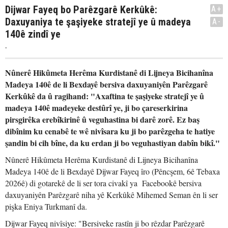
Dijwar Fayeq bo Parêzgarê Kerkûkê:
A+
Daxuyaniya te şaşiyeke stratejî ye û madeya
A-
140ê zindî ye
.
Nûnerê Hikûmeta Herêma Kurdistanê di Lijneya Bicihanîna
Madeya 140ê de li Bexdayê bersiva daxuyaniyên Parêzgarê
Kerkûkê da û ragihand: "Axaftina te şaşiyeke stratejî ye û
madeya 140ê madeyeke destûrî ye, ji bo çareserkirina
pirsgirêka erebîkirinê û veguhastina bi darê zorê. Ez baş
dibînim ku cenabê te wê nivîsara ku ji bo parêzgeha te hatiye
şandin bi cih bîne, da ku erdan ji bo veguhastiyan dabîn bikî."
Nûnerê Hikûmeta Herêma Kurdistanê di Lijneya Bicihanîna
Madeya 140ê de li Bexdayê Dijwar Fayeq îro (Pêncşem, 6ê Tebaxa
2026ê) di gotarekê de li ser tora civakî ya Facebookê bersiva
daxuyaniyên Parêzgarê niha yê Kerkûkê Mihemed Seman ên li ser
pişka Eniya Turkmanî da.
Dijwar Fayeq nivîsiye: "Bersiveke rastîn ji bo rêzdar Parêzgarê