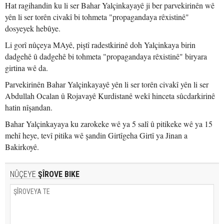
Hat ragihandin ku li ser Bahar Yalçinkayayê ji ber parvekirinên wê
yên li ser torên civakî bi tohmeta "propagandaya rêxistinê"
dosyeyek hebûye.
Li gorî nûçeya MAyê, piştî radestkirinê doh Yalçinkaya birin
dadgehê û dadgehê bi tohmeta "propagandaya rêxistinê" biryara
girtina wê da.
Parvekirinên Bahar Yalçinkayayê yên li ser torên civakî yên li ser
Abdullah Ocalan û Rojavayê Kurdistanê wekî hinceta sûcdarkirinê
hatin nîşandan.
Bahar Yalçinkayaya ku zarokeke wê ya 5 salî û pitikeke wê ya 15
mehî heye, tevî pitika wê şandin Girtîgeha Girtî ya Jinan a
Bakirkoyê.
NÛÇEYE
ŞÎROVE BIKE