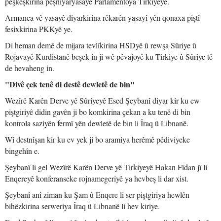
pêşkêşkirina pêşniyaryasayê Parlamentoya Tirkiyeyê.
Armanca vê yasayê diyarkirina rêkarên yasayî yên qonaxa piştî
fesixkirina PKKyê ye.
Di heman demê de mijara tevlîkirina HSDyê û rewşa Sûriye û
Rojavayê Kurdistanê beşek in ji wê pêvajoyê ku Tirkiye û Sûriye tê
de hevaheng in.
"Divê çek tenê di destê dewletê de bin"
Wezîrê Karên Derve yê Sûriyeyê Esed Şeybanî diyar kir ku ew
piştgiriyê didin gavên ji bo komkirina çekan a ku tenê di bin
kontrola saziyên fermî yên dewletê de bin li Îraq û Libnanê.
Wî destnîşan kir ku ev yek ji bo aramiya herêmê pêdiviyeke
bingehîn e.
Şeybanî li gel Wezîrê Karên Derve yê Tirkiyeyê Hakan Fîdan jî li
Enqereyê konferanseke rojnamegeriyê ya hevbeş li dar xist.
Şeybanî anî ziman ku Şam û Enqere li ser piştgiriya hewlên
bihêzkirina serweriya Îraq û Libnanê li hev kiriye.