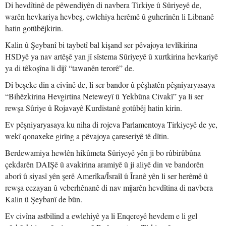
Di hevdîtinê de pêwendiyên di navbera Tirkiye û Sûriyeyê de,
warên hevkariya hevbeş, ewlehiya herêmê û guherînên li Libnanê
hatin gotûbêjkirin.
Kalin û Şeybanî bi taybetî bal kişand ser pêvajoya tevlîkirina
HSDyê ya nav artêşê yan jî sîstema Sûriyeyê û xurtkirina hevkariyê
ya di têkoşîna li dijî “tawanên terorê” de.
Di beşeke din a civînê de, li ser bandor û pêşhatên pêşniyaryasaya
“Bihêzkirina Hevgirtina Neteweyî û Yekbûna Civakî” ya li ser
rewşa Sûriye û Rojavayê Kurdistanê gotûbêj hatin kirin.
Ev pêşniyaryasaya ku niha di rojeva Parlamentoya Tirkiyeyê de ye,
wekî qonaxeke girîng a pêvajoya çareseriyê tê dîtin.
Berdewamiya hewlên hikûmeta Sûriyeyê yên ji bo rûbirûbûna
çekdarên DAIŞê û avakirina aramiyê û ji aliyê din ve bandorên
aborî û siyasî yên şerê Amerîka/Îsraîl û Îranê yên li ser herêmê û
rewşa cezayan û veberhênanê di nav mijarên hevdîtina di navbera
Kalin û Şeybanî de bûn.
Ev civîna astbilind a ewlehiyê ya li Enqereyê hevdem e li gel