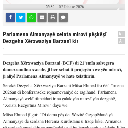
09:50
07 Tebaxe 2026
Parlamena Almanyayê xelata mirovî pêşkêşî
A+
Dezgeha Xêrxwaziya Barzanî kir
A-
.
Dezgeha Xêrxwaziya Barzanî (BCF) di 21’emîn salvegera
damezrandina xwe de, ji ber xebat û projeyên xwe yên mirovî,
ji aliyê Parlamena Almanyayê ve hate xelatkirin.
Serokê Dezgeha Xêrxwaziya Barzanî Mûsa Ehmed îro 6ê Tîrmeha
2026an di konferanseke rojnamevaniyê de ragihand, Parlamena
Almanyayê wekî rûmetdarkirina çalakiyên mirovî yên dezgehê,
"Xelata Rêzgirtina Mirovî" daye wê.
Mûsa Ehmed jî got: "Di dema pêş de, Wezîrê Geşepêdanê yê
Almanyayê dê serdana Herêma Kurdistanê û Iraqê bike. Armanca
vê serdanê amadekirina zemînekê ye ji bo hevahengiya zêdetir. Ji bo