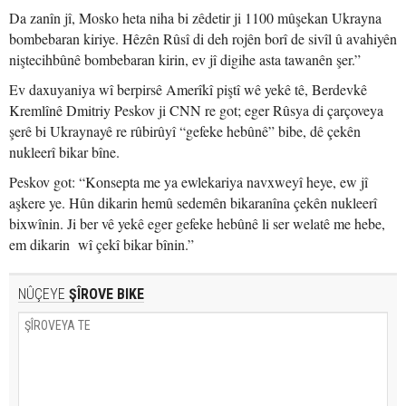
Da zanîn jî, Mosko heta niha bi zêdetir ji 1100 mûşekan Ukrayna
bombebaran kiriye. Hêzên Rûsî di deh rojên borî de sivîl û avahiyên
niştecihbûnê bombebaran kirin, ev jî digihe asta tawanên şer.”
Ev daxuyaniya wî berpirsê Amerîkî piştî wê yekê tê, Berdevkê
Kremlînê Dmitriy Peskov ji CNN re got; eger Rûsya di çarçoveya
şerê bi Ukraynayê re rûbirûyî “gefeke hebûnê” bibe, dê çekên
nukleerî bikar bîne.
Peskov got: “Konsepta me ya ewlekariya navxweyî heye, ew jî
aşkere ye. Hûn dikarin hemû sedemên bikaranîna çekên nukleerî
bixwînin. Ji ber vê yekê eger gefeke hebûnê li ser welatê me hebe,
em dikarin wî çekî bikar bînin.”
NÛÇEYE
ŞÎROVE BIKE