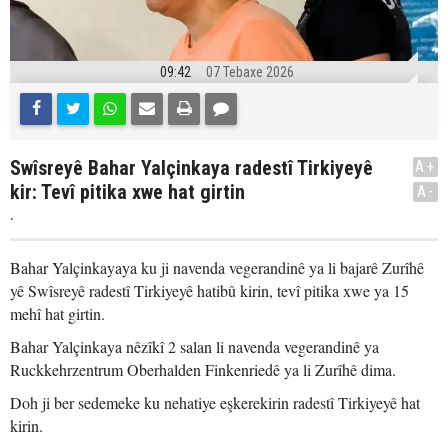
09:42
07 Tebaxe 2026
Swîsreyê Bahar Yalçinkaya radestî Tirkiyeyê
A+
kir: Tevî pitika xwe hat girtin
A-
.
Bahar Yalçinkayaya ku ji navenda vegerandinê ya li bajarê Zurîhê
yê Swîsreyê radestî Tirkiyeyê hatibû kirin, tevî pitika xwe ya 15
mehî hat girtin.
Bahar Yalçinkaya nêzîkî 2 salan li navenda vegerandinê ya
Ruckkehrzentrum Oberhalden Finkenriedê ya li Zurîhê dima.
Doh ji ber sedemeke ku nehatiye eşkerekirin radestî Tirkiyeyê hat
kirin.