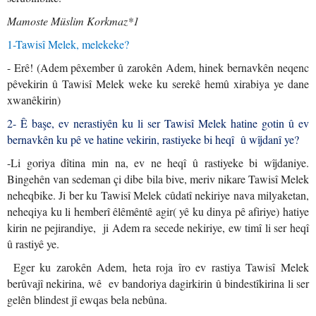
Mamoste Müslim Korkmaz*1
1-Tawisî Melek, melekeke?
- Erê! (Adem pêxember û zarokên Adem, hinek bernavkên neqenc
pêvekirin û Tawisî Melek weke ku serekê hemû xirabiya ye dane
xwanêkirin)
2- Ê başe, ev nerastiyên ku li ser Tawisî Melek hatine gotin û ev
bernavkên ku pê ve hatine vekirin, rastiyeke bi heqî û wîjdanî ye?
-Li goriya dîtina min na, ev ne heqî û rastiyeke bi wîjdaniye.
Bingehên van sedeman çi dibe bila bive, meriv nikare Tawisî Melek
neheqbike. Ji ber ku Tawisî Melek cûdatî nekiriye nava milyaketan,
neheqiya ku li hemberî êlêmêntê agir( yê ku dinya pê afiriye) hatiye
kirin ne pejirandiye, ji Adem ra secede nekiriye, ew timî li ser heqî
û rastiyê ye.
Eger ku zarokên Adem, heta roja îro ev rastiya Tawisî Melek
berûvajî nekirina, wê ev bandoriya dagirkirin û bindestîkirina li ser
gelên blindest jî ewqas bela nebûna.