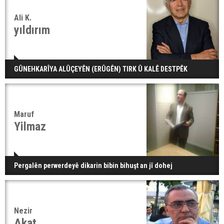
Ali K.
yıldırım
GÛNEHKARÎYA ALÛÇEYÊN (ERÛGÊN) TIRK Û KALÊ DESTPÊK
Maruf
Yilmaz
Pergalên perwerdeyê dikarin bibin bihuşt an jî dohej
Nezir
Akat