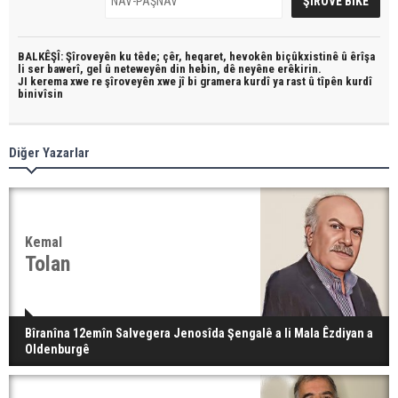
BALKÊŞÎ: Şîroveyên ku têde;
çêr, heqaret, hevokên biçûkxistinê û êrîşa
li ser bawerî, gel û neteweyên din hebin,
dê neyêne erêkirin.
JI kerema xwe re şîroveyên xwe jî bi
gramera kurdî
ya rast û
tîpên kurdî
binivîsin
Diğer Yazarlar
Kemal
Tolan
Bîranîna 12emîn Salvegera Jenosîda Şengalê a li Mala Êzdiyan a
Oldenburgê