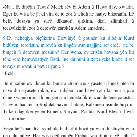
-Na... lê, dibêjin Tawisî Melek sêv bi Adem û Hawa daye xwarin.
Eger ku wisa be jî, di vira de tu zor û tehdît ne hatiye bikaranîn. Lê
belê, dosaya ya sucê dîktatorî, qirkirin, dizî, zilimkarî û
tecavûzkirin, zor û derewên zarokên Adem amadene.
9-Ev neheqiya piçûkirina Elewîtiyê û gotinên ku dibêjin Kurd
bidûvên, terorîstin, mirovên ku lingên wan nagîjine ser erdê, ne bê
bingeh û derewên mezinin? Her weha, ev ê
rî
şê
n hovana y
ê
n ku
t
ê
ne ser
ê
hemwelatiy
ê
n
Ê
zdî, ne dujminî
û
xeteriyeke kir
ê
te li ser
tevaya mirovatî û baweriyan e ?
-Belê,
lê mixabin ew dînên ku bûne alet(amûr)ê siyasetê û hinek olên bi
nave dîn siyasetê dikin, ew li dijberî van baweriyên ku min li jorê
dane xwanêkirin, di bin şemsî û hemeta fikrê azad de têne parastin.
Û ev mihacirên ji Rojhilatanavîn hatine, Balkanên asîmle buyî û
Tirkên dagirker gelên Ermenî, Sûryanî, Pontus, Kurd-Elevî û hwd.
… qirkirine.
Vêga hêjî madaliya symbola barbarî û hovîtiya wan di situyên wan
de dalqandiye. Her wisa qetliyamên Ereban yên dibin navê „cihat“