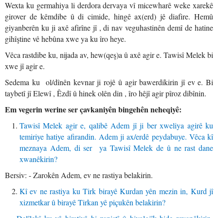
Wexta ku germahiya li derdora dervaya vî micewharê weke xarekê
girover de kêmdibe û di cimide, hingê ax(erd) jê diafire. Hemû
giyanberên ku ji axê afirîne jî , di nav veguhastinên demî de hatine
gihîştine vê hebûna xwe ya ku îro heye.
Vêca rastdibe ku, nijada av, hew(qeş)a û axê agir e. Tawisî Melek bi
xwe jî agir e.
Sedema ku ol/dînên kevnar ji rojê û agir bawerdikirin jî ev e. Bi
taybetî jî Elewî , Êzdî û hinek olên din , îro hêjî agir pîroz dibînin.
Em vegerin werine ser çavkaniyên bingehên neheqiyê:
Tawisî Melek agir e, qalibê Adem jî ji ber xweliya agirê ku
temiriye hatiye afirandin. Adem ji ax/erdê peydabuye. Vêca kî
meznaya Adem, di ser ya Tawisî Melek de û ne rast dane
xwanêkirin?
Bersiv: - Zarokên Adem, ev ne rastiya belakirin.
Kî ev ne rastiya ku Tirk birayê Kurdan yên mezin in, Kurd jî
xizmetkar û birayê Tirkan yê piçukên belakirin?