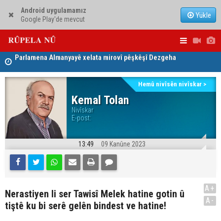
Android uygulamamız
Yükle
Google Play'de mevcut
Parlamena Almanyayê xelata mirovî pêşkêşî Dezgeha
Xêrxwaziya Barzanî kir
Nêçîrvan Ba
Dezga Giştî ya Deverên di Derveyê Kurdistanê de
gotinên parêzgere Kerkûkê Muhammed Saman red kir
Hemû nivîsên nivîskar >
Kemal Tolan
Nivîskar
E-post:
13:49
09 Kanûne 2023
A+
Nerastiyen li ser Tawisî Melek hatine gotin û
A-
tiştê ku bi serê gelên bindest ve hatine!