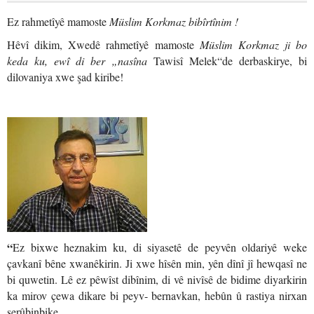
Ez rahmetîyê mamoste
Müslim Korkmaz bibîrtînim !
Hêvî dikim, Xwedê rahmetîyê mamoste
Müslim Korkmaz ji bo
keda ku, ewî di ber „nasîna
Tawisî Melek“de derbaskirye, bi
dilovaniya xwe şad kiribe!
“
Ez bixwe heznakim ku, di siyasetê de peyvên oldariyê weke
çavkanî bêne xwanêkirin. Ji xwe hîsên min, yên dînî jî hewqasî ne
bi quwetin. Lê ez pêwîst dibînim, di vê nivîsê de bidime diyarkirin
ka mirov çewa dikare bi peyv- bernavkan, hebûn û rastiya nirxan
serûbinbike.