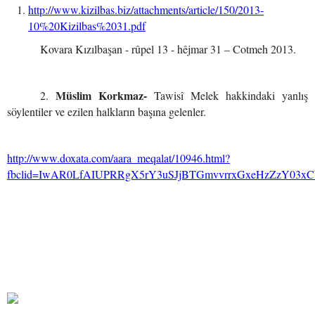
http://www.kizilbas.biz/attachments/article/150/2013-
10%20Kizilbas%2031.pdf
Kovara Kızılbaşan - rûpel 13 - hêjmar 31 – Cotmeh 2013.
Müslim Korkmaz-
2.
Tawisî Melek hakkindaki yanlış
söylentiler ve ezilen halkların başına gelenler.
http://www.doxata.com/aara_meqalat/10946.html?
fbclid=IwAR0LfAIUPRRgX5rY3uSJjBTGmvvrrxGxeHzZzY03xC