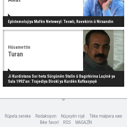
Epîstemolojiya Mafên Neteweyî: Teswîr, Ravekirin û Nirxandin
Hüsamettin
Turan
Ji Kurdistana Sor heta Sürgûnên Stalîn û Dagirkirina Laçînê ya
Sala 1992’an: Trajediya Dîrokî ya Kurdên Kafkasyayê
Rûpela sereke
Redaksiyon
Nûçeyên rojê
Têke malpera xwe
Bike favorî
RSS
MAGAZÎN