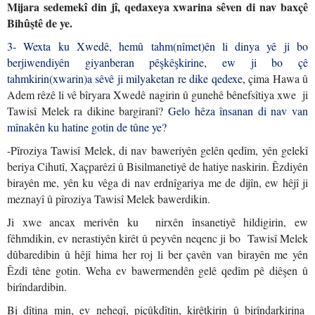
Mijara sedemekî din jî, qedaxeya xwarina sêven di nav baxçê
Bihûştê de ye.
3- Wexta ku Xwedê, hemû tahm(nîmet)ên li dinya yê ji bo
berjiwendiyên giyanberan pêşkêşkirine, ew ji bo çê
tahmkirin(xwarin)a sêvê ji milyaketan re dike qedexe,
çima Hawa û
Adem rêzê li vê bîryara Xwedê nagirin û gunehê bênefsîtiya xwe ji
Tawisî Melek ra dikine bargiranî?
Gelo hêza însanan di nav van
mînakên ku hatine gotin de tûne ye?
-Pîroziya Tawisî Melek, di nav baweriyên gelên qedîm, yên gelekî
beriya Cihutî, Xaçparêzî û Bisilmanetiyê de hatiye naskirin. Êzdiyên
birayên me, yên ku vêga di nav erdnîgariya me de dijîn, ew hêjî ji
meznayî û pîroziya Tawisî Melek bawerdikin.
Ji xwe ancax merivên ku nirxên însanetiyê hildigirin, ew
fêhmdikin, ev nerastiyên kirêt û peyvên neqenc ji bo Tawisî Melek
dûbaredibin û hêjî hima her roj li ber çavên van birayên me yên
Êzdî têne gotin. Weha ev bawermendên gelê qedîm pê diêşen û
birîndardibin.
Bi dîtina min, ev neheqî, piçûkdîtin, kirêtkirin û birîndarkirina