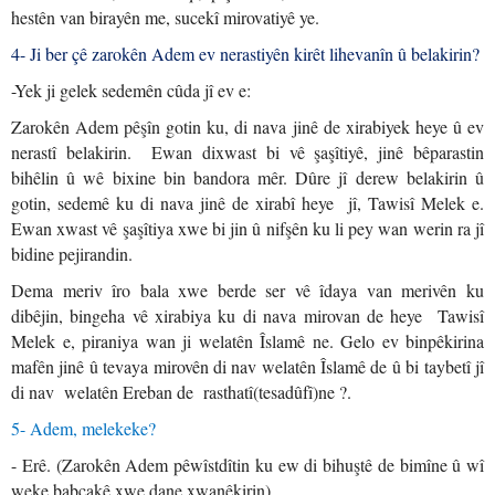
hestên van birayên me, sucekî mirovatiyê ye.
4- Ji ber çê zarokên Adem ev nerastiyên kirêt lihevanîn û belakirin?
-Yek ji gelek sedemên cûda jî ev e:
Zarokên Adem pêşîn gotin ku, di nava jinê de xirabiyek heye û ev
nerastî belakirin. Ewan dixwast bi vê şaşîtiyê, jinê bêparastin
bihêlin û wê bixine bin bandora mêr. Dûre jî derew belakirin û
gotin, sedemê ku di nava jinê de xirabî heye jî, Tawisî Melek e.
Ewan xwast vê şaşîtiya xwe bi jin û nifşên ku li pey wan werin ra jî
bidine pejirandin.
Dema meriv îro bala xwe berde ser vê îdaya van merivên ku
dibêjin, bingeha vê xirabiya ku di nava mirovan de heye Tawisî
Melek e, piraniya wan ji welatên Îslamê ne. Gelo ev binpêkirina
mafên jinê û tevaya mirovên di nav welatên Îslamê de û bi taybetî jî
di nav welatên Ereban de rasthatî(tesadûfî)ne ?.
5- Adem, melekeke?
- Erê. (Zarokên Adem pêwîstdîtin ku ew di bihuştê de bimîne û wî
weke babçakê xwe dane xwanêkirin)