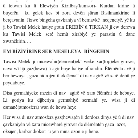
û fetwan ku li Elewiyên Kizilbaş(kumsor)- Kurdan kirine û
buyerên ku gelek kes bi zora devên şûran Bisilmankirine li
berçavanin. Jixwe bingeha çavkaniya vî bernavkê neqenciyê, yê ku
ji bo Tawisî Melek hatiye gotin EREBİN û TİRKAN jî ew derewa
ku Tawisî Melek serê hemû xirabiyê ye parastin û dane
xwanêkirin….
EM BİZ
İ
V
İ
R
İ
NE SER MESELEYA BİNGEHÎN
Tawisî Melek ji micewahir(êlêmênt)ekî weke xar(top)ekê girover,
nava wî tijî gaz(hewa) û agir buye hatiye afirandin. Êlêmênta avê ji
ber hewaya „gaza hîdrojen û oksîjena“ di nav agirê vê xarê debû ye
peydabuye.
Dîsa germahiyeke mezin di nav agirê vê xara êlêmênt de hebuye.
Li goriya ku dijberiya germahiyê sermahî ye, wisa jî di
esmanê(atmosfera) wan de hewa heye.
Her wisa di nav atmosfera gaz(hewa)ên li derdora dinya yê û di nav
çavkaniyên vê xara micewharê girover de êlêmêntên gaza azot,
oksijen, karbondioksit û yên mina ozon ê jî hene.