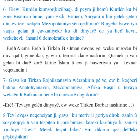
6- Elewî-Kurdên kumsor(kizilbaş), di peyra jî hemû Kurdên ku bi
zorê Bisilman bûne, yanî Êzdî, Ermenî, Sûryanî û hîn gelek gelên
din, ev tev xelqên Mezopotamiyê yên qedî min?
Bingeha baweriya
vaqas gelan ji çavkaniyeke ku di dinyayê de ya herî kevn,
wekehevî, însanî û demokratîk e hatine?
- Erê!(Alema Ereb û Tirkên Bisilman ewqas gel weke mirovên bi
dûv, qatîl, gunehkar, gawir û terorîst dane naskirin. Qismek ji van
gelan bi darê zorê kirine Îslam û ew ji baweriyan ya kevnar
veqetandin.)
7- Gava ku Tirkan Rojhilatanavîn wêrankirin pê ve, ew bi koçberî
hatine Anatoliyanavîn, Mezopotamiya, Afrîka Başûr û tevaya
welatên li Balkanan hene bi darêzorê dagirkirin?.
-Erê! (Tevaya gelên dinyayê, ew weke Tirken Barbar naskirine…)
8-Tevî evqas neqenciyan jî, gava ku meriv li goriya dîrok, zanîn û
sosyolojiyê li van tespîtên li jorê binêre, kesekî karîbuye bi zanistî
xirabiyê
Tawisî Melek tespît bike? Em dikarin qet delîlekî
pêşkêşbikin?