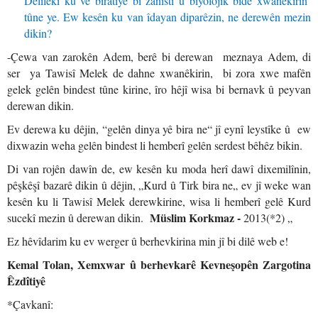
Delîlekî ku vê biratiyê bi zanistî û biyolojîk bide xwanêkirin
tûne ye. Ew kesên ku van îdayan diparêzin, ne derewên mezin
dikin?
-Çewa van zarokên Adem, berê bi derewan meznaya Adem, di
ser ya Tawisî Melek de dahne xwanêkirin, bi zora xwe mafên
gelek gelên bindest tûne kirine, îro hêjî wisa bi bernavk û peyvan
derewan dikin.
Ev derewa ku dêjin, “gelên dinya yê bira ne“ jî eynî leystîke û ew
dixwazin weha gelên bindest li hemberî gelên serdest bêhêz bikin.
Di van rojên dawîn de, ew kesên ku moda herî dawî dixemilînin,
pêşkêşî bazarê dikin û dêjin, „Kurd û Tirk bira ne„ ev jî weke wan
kesên ku li Tawisî Melek derewkirine, wisa li hemberî gelê Kurd
Müslim Korkmaz -
sucekî mezin û derewan dikin.
2013(*2) „
Ez hêvîdarim ku ev werger û berhevkirina min jî bi dilê web e!
Kemal Tolan, Xemxwar û berhevkarê Kevneşopên Zargotina
Êzdîtiyê
*Çavkanî: