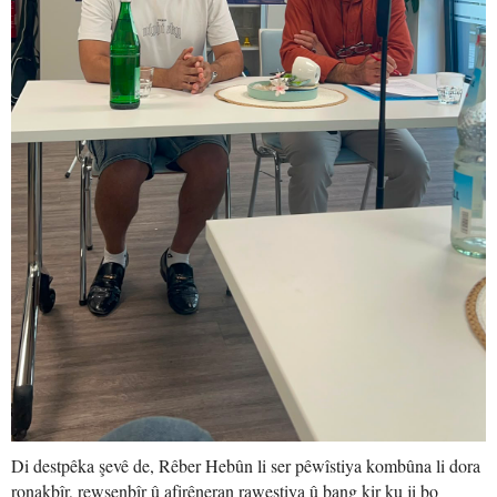
Di destpêka şevê de, Rêber Hebûn li ser pêwîstiya kombûna li dora
ronakbîr, rewşenbîr û afirêneran rawestiya û bang kir ku ji bo