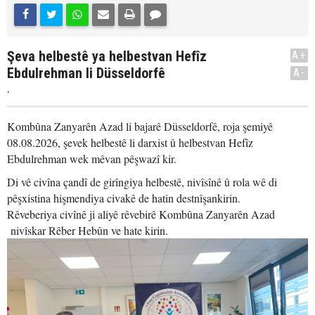
Şeva helbestê ya helbestvan Hefîz
A+
Ebdulrehman li Düsseldorfê
A-
.
Kombûna Zanyarên Azad li bajarê Düsseldorfê, roja şemiyê
08.08.2026, şevek helbestê li darxist û helbestvan Hefîz
Ebdulrehman wek mêvan pêşwazî kir.
Di vê civîna çandî de girîngiya helbestê, nivîsînê û rola wê di
pêşxistina hişmendiya civakê de hatin destnîşankirin.
Rêveberiya civînê ji aliyê rêvebirê Kombûna Zanyarên Azad
nivîskar Rêber Hebûn ve hate kirin.