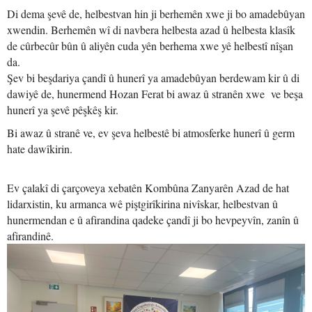
Di dema şevê de, helbestvan hin ji berhemên xwe ji bo amadebûyan
xwendin. Berhemên wî di navbera helbesta azad û helbesta klasîk
de cûrbecûr bûn û aliyên cuda yên berhema xwe yê helbestî nîşan
da.
Şev bi beşdariya çandî û hunerî ya amadebûyan berdewam kir û di
dawiyê de, hunermend Hozan Ferat bi awaz û stranên xwe ve beşa
hunerî ya şevê pêşkêş kir.
Bi awaz û stranê ve, ev şeva helbestê bi atmosferke hunerî û germ
hate dawîkirin.
Ev çalakî di çarçoveya xebatên Kombûna Zanyarên Azad de hat
lidarxistin, ku armanca wê piştgirîkirina nivîskar, helbestvan û
hunermendan e û afirandina qadeke çandî ji bo hevpeyvîn, zanîn û
afirandinê.