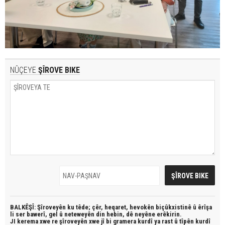
NÛÇEYE
ŞÎROVE BIKE
BALKÊŞÎ: Şîroveyên ku têde;
çêr, heqaret, hevokên biçûkxistinê û êrîşa
li ser bawerî, gel û neteweyên din hebin,
dê neyêne erêkirin.
JI kerema xwe re şîroveyên xwe jî bi
gramera kurdî
ya rast û
tîpên kurdî