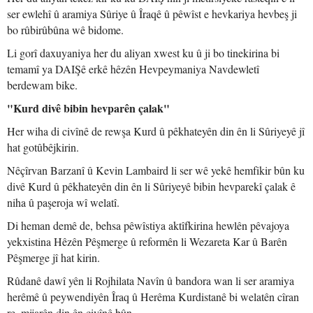
ser ewlehî û aramiya Sûriye û Îraqê û pêwîst e hevkariya hevbeş ji
bo rûbirûbûna wê bidome.
Li gorî daxuyaniya her du aliyan xwest ku û ji bo tinekirina bi
temamî ya DAIŞê erkê hêzên Hevpeymaniya Navdewletî
berdewam bike.
"Kurd divê bibin hevparên çalak"
Her wiha di civînê de rewşa Kurd û pêkhateyên din ên li Sûriyeyê jî
hat gotûbêjkirin.
Nêçîrvan Barzanî û Kevin Lambaird li ser wê yekê hemfikir bûn ku
divê Kurd û pêkhateyên din ên li Sûriyeyê bibin hevparekî çalak ê
niha û paşeroja wî welatî.
Di heman demê de, behsa pêwîstiya aktîfkirina hewlên pêvajoya
yekxistina Hêzên Pêşmerge û reformên li Wezareta Kar û Barên
Pêşmerge jî hat kirin.
Rûdanê dawî yên li Rojhilata Navîn û bandora wan li ser aramiya
herêmê û peywendiyên Îraq û Herêma Kurdistanê bi welatên cîran
re, mijarên din ên civînê bûn.