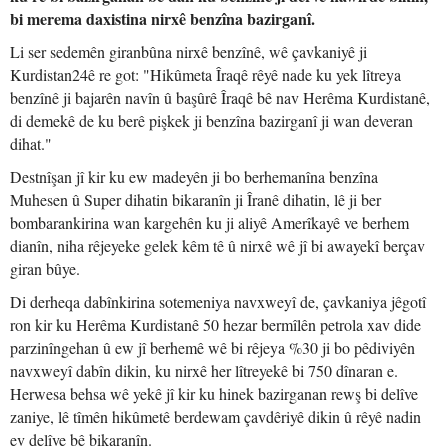
bi merema daxistina nirxê benzîna bazirganî.
Li ser sedemên giranbûna nirxê benzînê, wê çavkaniyê ji
Kurdistan24ê re got: "Hikûmeta Îraqê rêyê nade ku yek lîtreya
benzînê ji bajarên navîn û başûrê Îraqê bê nav Herêma Kurdistanê,
di demekê de ku berê pişkek ji benzîna bazirganî ji wan deveran
dihat."
Destnîşan jî kir ku ew madeyên ji bo berhemanîna benzîna
Muhesen û Super dihatin bikaranîn ji Îranê dihatin, lê ji ber
bombarankirina wan kargehên ku ji aliyê Amerîkayê ve berhem
dianîn, niha rêjeyeke gelek kêm tê û nirxê wê jî bi awayekî berçav
giran bûye.
Di derheqa dabînkirina sotemeniya navxweyî de, çavkaniya jêgotî
ron kir ku Herêma Kurdistanê 50 hezar bermîlên petrola xav dide
parzinîngehan û ew jî berhemê wê bi rêjeya %30 ji bo pêdiviyên
navxweyî dabîn dikin, ku nirxê her lîtreyekê bi 750 dînaran e.
Herwesa behsa wê yekê jî kir ku hinek bazirganan rewş bi delîve
zaniye, lê tîmên hikûmetê berdewam çavdêriyê dikin û rêyê nadin
ev delîve bê bikaranîn.