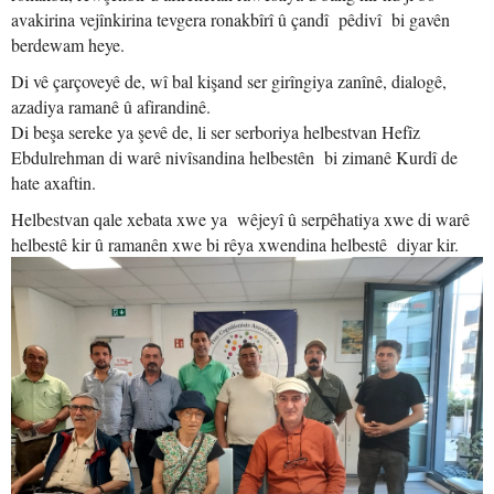
avakirina vejînkirina tevgera ronakbîrî û çandî pêdivî bi gavên
berdewam heye.
Di vê çarçoveyê de, wî bal kişand ser girîngiya zanînê, dialogê,
azadiya ramanê û afirandinê.
Di beşa sereke ya şevê de, li ser serboriya helbestvan Hefîz
Ebdulrehman di warê nivîsandina helbestên bi zimanê Kurdî de
hate axaftin.
Helbestvan qale xebata xwe ya wêjeyî û serpêhatiya xwe di warê
helbestê kir û ramanên xwe bi rêya xwendina helbestê diyar kir.