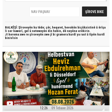
BALKÊŞÎ: Şîroveyên ku têde;
çêr, heqaret, hevokên biçûkxistinê û êrîşa
li ser bawerî, gel û neteweyên din hebin,
dê neyêne erêkirin.
JI kerema xwe re şîroveyên xwe jî bi
gramera kurdî
ya rast û
tîpên kurdî
binivîsin
12:26
09 Tebaxe 2026