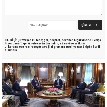
BALKÊŞÎ: Şîroveyên ku têde;
çêr, heqaret, hevokên biçûkxistinê û êrîşa
li ser bawerî, gel û neteweyên din hebin,
dê neyêne erêkirin.
JI kerema xwe re şîroveyên xwe jî bi
gramera kurdî
ya rast û
tîpên kurdî
binivîsin