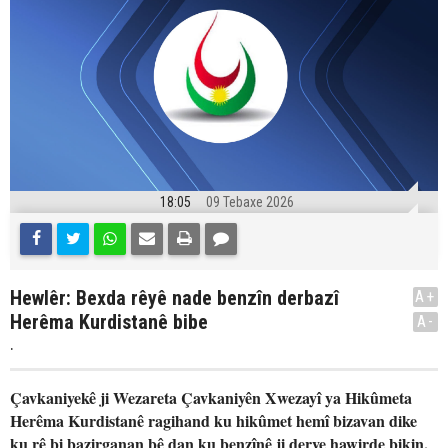
18:05
09 Tebaxe 2026
Hewlêr: Bexda rêyê nade benzîn derbazî
A+
Herêma Kurdistanê bibe
A-
.
Çavkaniyekê ji Wezareta Çavkaniyên Xwezayî ya Hikûmeta
Herêma Kurdistanê ragihand ku hikûmet hemî bizavan dike
ku rê bi bazirganan bê dan ku benzînê ji derve hawirde bikin,