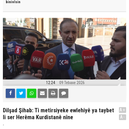
binivîsin
12:24
09 Tebaxe 2026
Dilşad Şihab: Ti metirsiyeke ewlehiyê ya taybet
A+
li ser Herêma Kurdistanê nîne
A-
.