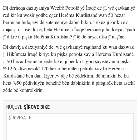
Di derheqa daxuyaniya Wezîrê Petrolê yê Îraqê de jî, wê çavkaniyê
red kir ku wezîr gotibe eger Herêma Kurdistanê wan 50 hezar
bermîlan bide, ew dê sotemeniyê dabîn bikin. Tekez jî kir ku ev
mijar ji rastiyê dûr e; heta Hikûmeta Îraqê benzînê ji budceya sîyadî
jî dikre û pişka Herêma Kurdistanê jî tê de heye, dîsa jî naşîne.
Di dawiya daxuyaniyê de, wê çavkaniyê ragihand ku wan daxwaz
ji Hikûmeta Îraqê kiriye ku pişka petrola xav a Herêma Kurdistanê
ji 50 hezar bermîlan zêde bike, ji ber ku li gorî şayisteyan û pişka
%12.6, divê nêzîkî 120 hezar bermîlên petrola xav bi Herêma
Kurdistanê bên dan. Eger ev rêje bê zêdekirin, dê mimkin be ku
heta %50 pêdivîtiyên benzînê bên dabînkirin û pirsgirêk heta astekî
zêde bê kontrolkirin.
NÛÇEYE
ŞÎROVE BIKE