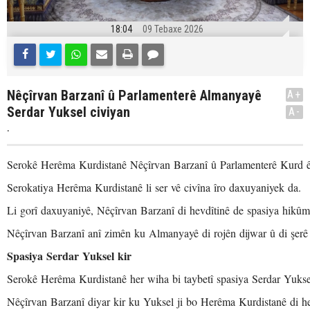
18:04
09 Tebaxe 2026
Nêçîrvan Barzanî û Parlamenterê Almanyayê
A+
Serdar Yuksel civiyan
A-
.
Serokê Herêma Kurdistanê Nêçîrvan Barzanî û Parlamenterê Kurd ê 
Serokatiya Herêma Kurdistanê li ser vê civîna îro daxuyaniyek da.
Li gorî daxuyaniyê, Nêçîrvan Barzanî di hevdîtinê de spasiya hikû
Nêçîrvan Barzanî anî zimên ku Almanyayê di rojên dijwar û di şerê l
Spasiya Serdar Yuksel kir
Serokê Herêma Kurdistanê her wiha bi taybetî spasiya Serdar Yuksel 
Nêçîrvan Barzanî diyar kir ku Yuksel ji bo Herêma Kurdistanê di he