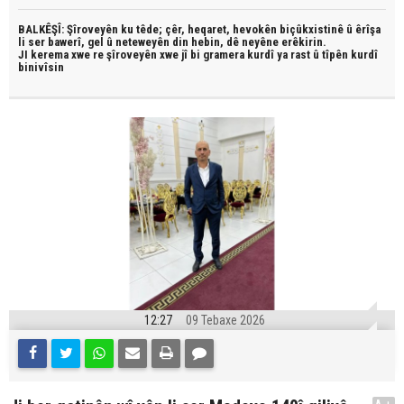
BALKÊŞÎ: Şîroveyên ku têde;
çêr, heqaret, hevokên biçûkxistinê û êrîşa
li ser bawerî, gel û neteweyên din hebin,
dê neyêne erêkirin.
JI kerema xwe re şîroveyên xwe jî bi
gramera kurdî
ya rast û
tîpên kurdî
binivîsin
12:27
09 Tebaxe 2026