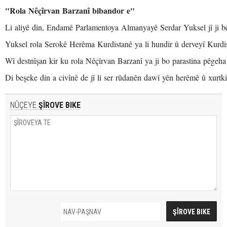
"Rola Nêçîrvan Barzanî bibandor e"
Li aliyê din, Endamê Parlamentoya Almanyayê Serdar Yuksel jî ji 
Yuksel rola Serokê Herêma Kurdistanê ya li hundir û derveyî Kurdis
Wî destnîşan kir ku rola Nêçîrvan Barzanî ya ji bo parastina pêgeh
Di beşeke din a civînê de jî li ser rûdanên dawî yên herêmê û xurtk
NÛÇEYE
ŞÎROVE BIKE