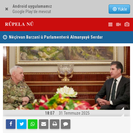
Android uygulamamız
Yükle
Google Play'de mevcut
Nêçîrvan Barzanî û Parlamenterê Almanyayê Serdar
Ji ber goti
Yuksel civiyan
Kerkûkê ki
18:07
31 Temmuze 2025