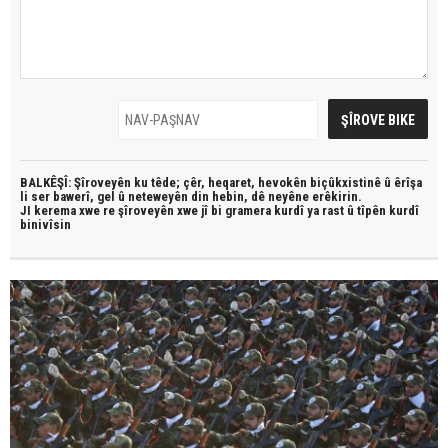
BALKÊŞÎ: Şîroveyên ku têde;
çêr, heqaret, hevokên biçûkxistinê û êrîşa
li ser bawerî, gel û neteweyên din hebin,
dê neyêne erêkirin.
JI kerema xwe re şîroveyên xwe jî bi
gramera kurdî
ya rast û
tîpên kurdî
binivîsin