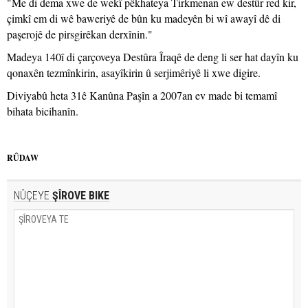
"Me di dema xwe de wekî pêkhateya Tirkmenan ew destûr red kir,
çimkî em di wê baweriyê de bûn ku madeyên bi wî awayî dê di
paşerojê de pirsgirêkan derxînin."
Madeya 140î di çarçoveya Destûra Îraqê de deng li ser hat dayîn ku
qonaxên tezmînkirin, asayîkirin û serjimêriyê li xwe digire.
Diviyabû heta 31ê Kanûna Paşîn a 2007an ev made bi temamî
bihata bicihanîn.
RÛDAW
NÛÇEYE
ŞÎROVE BIKE