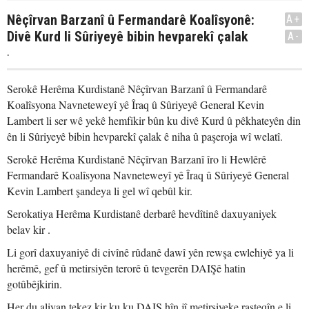
Nêçîrvan Barzanî û Fermandarê Koalîsyonê:
A+
Divê Kurd li Sûriyeyê bibin hevparekî çalak
A-
.
Serokê Herêma Kurdistanê Nêçîrvan Barzanî û Fermandarê
Koalîsyona Navneteweyî yê Îraq û Sûriyeyê General Kevin
Lambert li ser wê yekê hemfikir bûn ku divê Kurd û pêkhateyên din
ên li Sûriyeyê bibin hevparekî çalak ê niha û paşeroja wî welatî.
Serokê Herêma Kurdistanê Nêçîrvan Barzanî îro li Hewlêrê
Fermandarê Koalîsyona Navneteweyî yê Îraq û Sûriyeyê General
Kevin Lambert şandeya li gel wî qebûl kir.
Serokatiya Herêma Kurdistanê derbarê hevdîtinê daxuyaniyek
belav kir .
Li gorî daxuyaniyê di civînê rûdanê dawî yên rewşa ewlehiyê ya li
herêmê, gef û metirsiyên terorê û tevgerên DAIŞê hatin
gotûbêjkirin.
Her du aliyan tekez kir ku ku DAIŞ hîn jî metirsiyeke rasteqîn e li