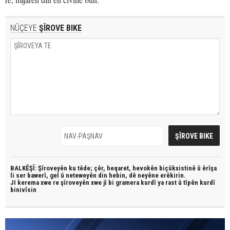
NÛÇEYE
ŞÎROVE BIKE
BALKÊŞÎ: Şîroveyên ku têde;
çêr, heqaret, hevokên biçûkxistinê û êrîşa
li ser bawerî, gel û neteweyên din hebin,
dê neyêne erêkirin.
JI kerema xwe re şîroveyên xwe jî bi
gramera kurdî
ya rast û
tîpên kurdî
binivîsin