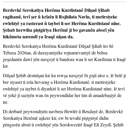
Berdevkê Serokatiya Herêma Kurdistanê Dilşad ŞIhab
ragihand, tevî şer û krîzên li Rojhilata Navîn, ti metirsiyeke
ewlehiyê ya rasterast û taybet li ser Herêma Kurdistanê nîne.
Şehab herwiha piştgiriya Herêmê ji bo gavanên aborî yên
hikûmeta navendî ya Iraqê nîşan da.
Berdevkê Serokatiya Herêma Kurdistanê Dilşad Şihab îro 8ê
Tebaxa 2026an, di daxuyaniyeke rojnamevaniyê de behsa
geşedanên dawî yên navçeyê û bandora wan li ser Kurdistan û Iraqê
kir.
Dilşad Şehib destnîşan kir ku rewşa navçeyê bi giştî aloz e, lê belê ji
ber siyaset û rola hevseng a Herêma Kurdistanê, ti metirsiyeke
ewlehiyê ya taybet û diyarkirî li ser Herêma Kurdistanê nîne, lê tevî
vê yekê jî saziyên wan ên peywendîdar her tim di amadebaşiyê de
ne.
Di derbarê peywendiyên navbera Hewlêr û Bexdayê de, Berdevkê
Serokatiya Herêmê aşkere kir, ew bi tevahî piştgiriyê didin
pêngavên aborî û ewlehiyê yên Serokwezîrê Iraqê Elî Zeydî. Şehib