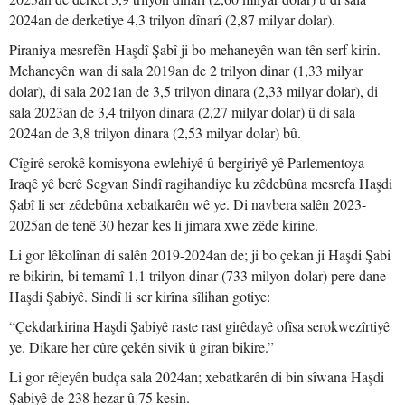
2024an de derketiye 4,3 trilyon dînarî (2,87 milyar dolar).
Piraniya mesrefên Haşdî Şabî ji bo mehaneyên wan tên serf kirin.
Mehaneyên wan di sala 2019an de 2 trilyon dinar (1,33 milyar
dolar), di sala 2021an de 3,5 trilyon dinara (2,33 milyar dolar), di
sala 2023an de 3,4 trilyon dinara (2,27 milyar dolar) û di sala
2024an de 3,8 trilyon dinara (2,53 milyar dolar) bû.
Cîgirê serokê komisyona ewlehiyê û bergiriyê yê Parlementoya
Iraqê yê berê Segvan Sindî ragihandiye ku zêdebûna mesrefa Haşdi
Şabî li ser zêdebûna xebatkarên wê ye. Di navbera salên 2023-
2025an de tenê 30 hezar kes li jimara xwe zêde kirine.
Li gor lêkolînan di salên 2019-2024an de; ji bo çekan ji Haşdi Şabi
re bikirin, bi temamî 1,1 trilyon dinar (733 milyon dolar) pere dane
Haşdi Şabiyê. Sindî li ser kirîna sîlihan gotiye:
“Çekdarkirina Haşdi Şabiyê raste rast girêdayê ofîsa serokwezîrtiyê
ye. Dikare her cûre çekên sivik û giran bikire.”
Li gor rêjeyên budça sala 2024an; xebatkarên di bin sîwana Haşdi
Şabiyê de 238 hezar û 75 kesin.