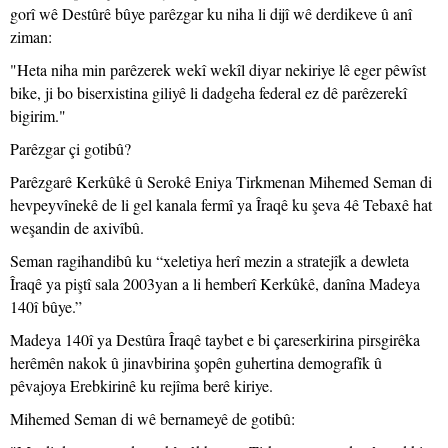
gorî wê Destûrê bûye parêzgar ku niha li dijî wê derdikeve û anî
ziman:
"Heta niha min parêzerek wekî wekîl diyar nekiriye lê eger pêwîst
bike, ji bo biserxistina giliyê li dadgeha federal ez dê parêzerekî
bigirim."
Parêzgar çi gotibû?
Parêzgarê Kerkûkê û Serokê Eniya Tirkmenan Mihemed Seman di
hevpeyvînekê de li gel kanala fermî ya Îraqê ku şeva 4ê Tebaxê hat
weşandin de axivîbû.
Seman ragihandibû ku “xeletiya herî mezin a stratejîk a dewleta
Îraqê ya piştî sala 2003yan a li hemberî Kerkûkê, danîna Madeya
140î bûye.”
Madeya 140î ya Destûra Îraqê taybet e bi çareserkirina pirsgirêka
herêmên nakok û jinavbirina şopên guhertina demografîk û
pêvajoya Erebkirinê ku rejîma berê kiriye.
Mihemed Seman di wê bernameyê de gotibû: