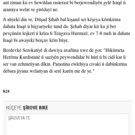
anî ziman ku ev hewildan rasterast bi berjewendiyên gelê Iraqê û
aramiya welat ve girêdayî ne.
Ji aliyekî din ve, Dilşad Şihab bal kişand ser kêşeya kêmkirina
dahata Iraqê û hişyariyeke tund da. Şehab diyar kir ku ji ber
pevçûnên leşkerî û krîza li Tengava Hurmizê, ev 7-8 meh in dahata
Iraqê bi awayekî berçav kêm bûye.
Berdevkê Serokatiyê di dawiya axaftina xwe de got: "Hikûmeta
Herêma Kurdistanê û saziyên peywendîdar bi hûrî û bi cidî kar li
ser van zehmetiyan dikin. Parastina ewlehiya civakî û dabînkirina
debara jiyana welatiyan di serê karên me de ye."
K24
NÛÇEYE
ŞÎROVE BIKE