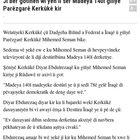
Ji ber gotinên wî yên li ser Madeya 140î giliyê
A+
Parêzgarê Kerkûkê kir
A-
.
Welatiyekî Kerkûkê çû Dadgeha Bilind a Federal a Îraqê û giliyê
Parêzgarê Kerkûkê Mihemed Seman bike.
Sedema vê yekê ew e ku Mihemed Seman di hevpeyvîneke
televîzyonî de li dijî destûrîbûna Madeya 140î derketiye.
Şêniyê Kerkûkê Diyar Ebdulrezaqê ku giliyê Mihemed Seman
kiriye ji Rûdawê re axivî û got:
"Madeya 140î madeyeke destûrî ye û ji sedî 78ê gelê Îraqê di
pêvajoyeke demokratîk de deng daye wê."
Diyar Ebdurezaq diyar kir ku li bajarekî wekî Kerkûkê
daxuyaniyên bi vî awayî êrişa li Destûra Îraqê ye û pê de çû:
"Ev daxuyanî dibin sedema derketina aloziyê di navbera
pêkhateyan de û têkdana aştiya civakî."
Ebdurezaq amaje bi wê yekê jî kir ku Mihemed Seman bi xwe li