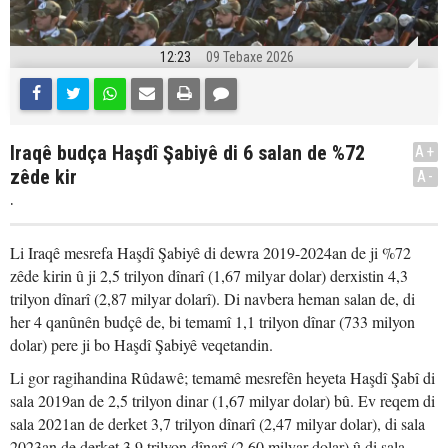
12:23
09 Tebaxe 2026
Iraqê budça Haşdî Şabiyê di 6 salan de %72
A+
zêde kir
A-
.
Li Iraqê mesrefa Haşdî Şabiyê di dewra 2019-2024an de ji %72
zêde kirin û ji 2,5 trilyon dînarî (1,67 milyar dolar) derxistin 4,3
trilyon dînarî (2,87 milyar dolarî). Di navbera heman salan de, di
her 4 qanûnên budçê de, bi temamî 1,1 trilyon dînar (733 milyon
dolar) pere ji bo Haşdî Şabiyê veqetandin.
Li gor ragihandina Rûdawê; temamê mesrefên heyeta Haşdî Şabî di
sala 2019an de 2,5 trilyon dinar (1,67 milyar dolar) bû. Ev reqem di
sala 2021an de derket 3,7 trilyon dînarî (2,47 milyar dolar), di sala
2023an de derket 3,9 trilyon dînarî (2,60 milyar dolar) û di sala