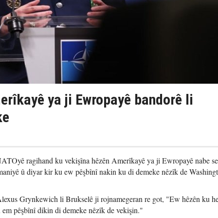
rîkayê ya ji Ewropayê bandorê li
ke
 NATOyê ragihand ku vekişîna hêzên Amerîkayê ya ji Ewropayê nabe s
aniyê û diyar kir ku ew pêşbînî nakin ku di demeke nêzîk de Washing
us Grynkewich li Brukselê ji rojnamegeran re got, "Ew hêzên ku he
 em pêşbînî dikin di demeke nêzîk de vekişin."