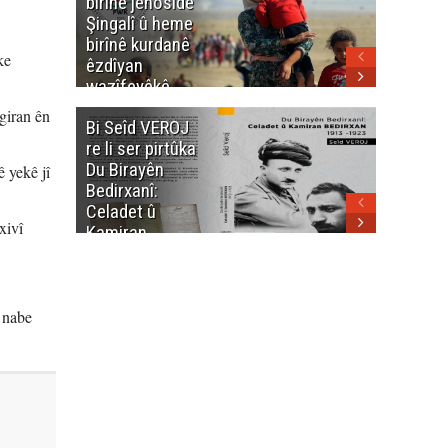
birînê jenosîdê
şehîdan
Şingalî û heme
Enfalê
birînê kurdanê
Barzanîy
ke
êzdîyan
hurmet 
wazîfeyêkê
kenê
neteweyî yê
 giran ên
Bi Seîd VEROJ
Wezîra
heme kurdanê
re li ser pirtûka
Berhema
dinya yo
Du Birayên
Cengî y
 yekê jî
Bedirxanî:
Pakistan
Celadet û
û hevjîn
xivî
Kamiran
em Kurd
Bedirxan
(1913 -1923)
 nabe