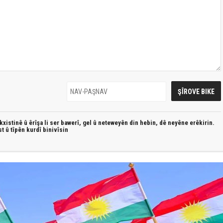
xistinê û êrîşa li ser bawerî, gel û neteweyên din hebin,
dê neyêne erêkirin.
st û
tîpên kurdî
binivîsin