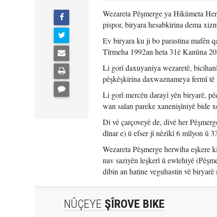
Wezareta Pêşmerge ya Hikûmeta Herê
pispor, biryara hesabkirina dema xizm
Ev biryara ku ji bo parastina mafên q
Tîrmeha 1992an heta 31ê Kanûna 202
Li gorî daxuyaniya wezaretê, bicihanî
pêşkêşkirina daxwaznameya fermî tê 
Li gorî mercên darayî yên biryarê, p
wan salan pareke xanenişîniyê bide x
Di vê çarçoveyê de, divê her Pêşmerg
dînar e) û efser jî nêzîkî 6 mîlyon û 
Wezareta Pêşmerge herwiha eşkere kir
nav saziyên leşkerî û ewlehiyê (Pêşm
dibin an hatine veguhastin vê biryarê 
NÛÇEYE
ŞÎROVE BIKE