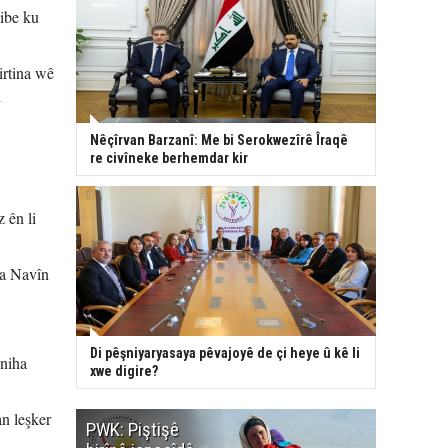
ibe ku
rtina wê
i
Nêçîrvan Barzanî: Me bi Serokwezîrê Îraqê
re civîneke berhemdar kir
 ên li
ta Navîn
Di pêşniyaryasaya pêvajoyê de çi heye û kê li
 niha
xwe digire?
n leşker
PWK: Piştişê
PWK: Ma