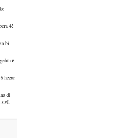
eke
vbera 4ê
an bi
ngehîn ê
36 hezar
ina di
sivîl