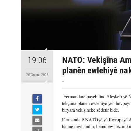
NATO: Vekişîna Ame
19:06
planên ewlehiyê na
20 Gulane 2026
.
Fermandarê payebilind ê leşkerî yê
têkçûna planên ewlehiyê yên hevpeym
biryara vekişîneke zêdetir bide.
Fermandarê NATOyê yê Ewropayê Alex
hatine ragihandin, hemû ew hêz in ku