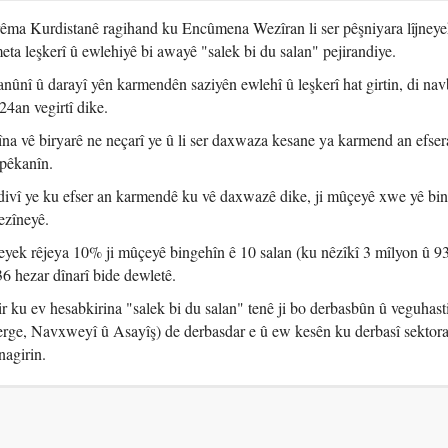
ma Kurdistanê ragihand ku Encûmena Wezîran li ser pêşniyara lîjney
eta leşkerî û ewlehiyê bi awayê "salek bi du salan" pejirandiye.
anûnî û darayî yên karmendên saziyên ewlehî û leşkerî hat girtin, di na
4an vegirtî dike.
na vê biryarê ne neçarî ye û li ser daxwaza kesane ya karmend an efser
pêkanîn.
êdivî ye ku efser an karmendê ku vê daxwazê dike, ji mûçeyê xwe yê bi
ezîneyê.
eyek rêjeya 10% ji mûçeyê bingehîn ê 10 salan (ku nêzîkî 3 mîlyon û 9
336 hezar dînarî bide dewletê.
 ku ev hesabkirina "salek bi du salan" tenê ji bo derbasbûn û veguhast
erge, Navxweyî û Asayîş) de derbasdar e û ew kesên ku derbasî sektora 
nagirin.