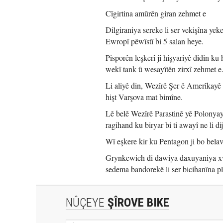
Cîgirtina amûrên giran zehmet e
Dilgiraniya sereke li ser vekişîna ye
Ewropî pêwîstî bi 5 salan heye.
Pisporên leşkerî jî hişyariyê didin ku
wekî tank û wesayîtên zirxî zehmet e
Li aliyê din, Wezîrê Şer ê Amerîkayê 
hişt Varşova mat bimîne.
Lê belê Wezîrê Parastinê yê Polonya
ragihand ku biryar bi ti awayî ne li di
Wî eşkere kir ku Pentagon ji bo bela
Grynkewich di dawiya daxuyaniya xwe 
sedema bandorekê li ser bicihanîna
NÛÇEYE
ŞÎROVE BIKE