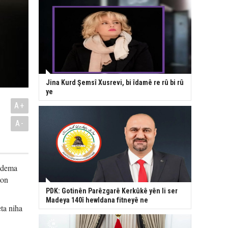
Jina Kurd Şemsî Xusrevi, bi îdamê re rû bi rû
ye
A+
A-
edema
ton
PDK: Gotinên Parêzgarê Kerkûkê yên li ser
Madeya 140î hewldana fitneyê ne
ta niha