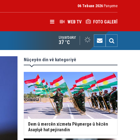
06 Tebaxe 2026
Panşeme
WEB TV
FOTO GALERÎ
Diyarbakır
K: Gotinên Parêzgarê Kerkûkê yên li ser Madeya 140î hewldana f
37 °C
Nûçeyên din vê kategoriyê
Dem û mercên xizmeta Pêşmerge û hêzên
Asayîşê hat pejirandin