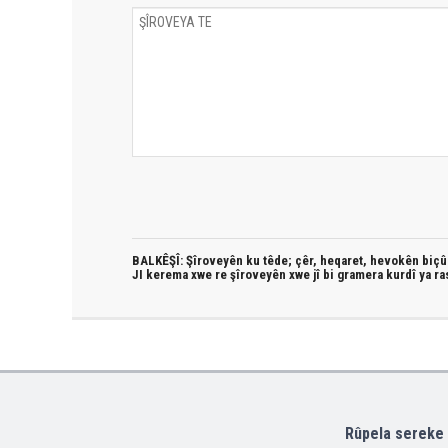
BALKÊŞÎ: Şîroveyên ku têde;
çêr, heqaret, hevokên biçûk
JI kerema xwe re şîroveyên xwe jî bi
gramera kurdî
ya ra
Rûpela sereke