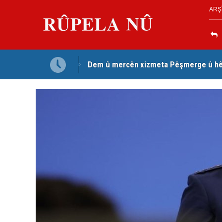
ARŞ
Dem û mercên xizmeta Pêşmerge û hêz
Jina Kurd Şemsî Xusrevi, bi îdamê re rû