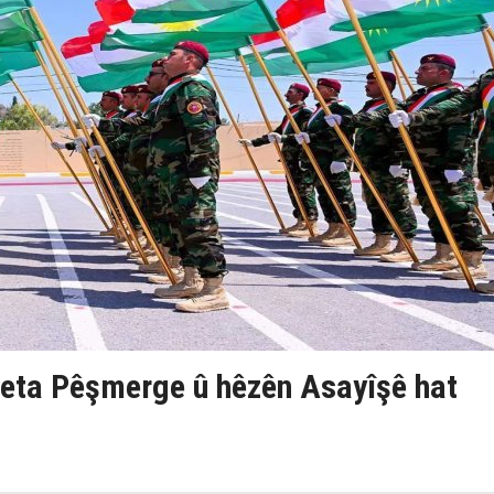
eta Pêşmerge û hêzên Asayîşê hat