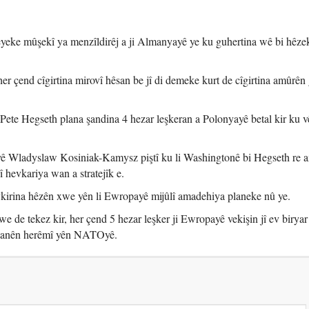
keyeke mûşekî ya menzîldirêj a ji Almanyayê ye ku guhertina wê bi hêze
 her çend cîgirtina mirovî hêsan be jî di demeke kurt de cîgirtina amûrên
.
Pete Hegseth plana şandina 4 hezar leşkeran a Polonyayê betal kir ku vê
yê Wladyslaw Kosiniak-Kamysz piştî ku li Washingtonê bi Hegseth re a
jî hevkariya wan a stratejîk e.
vkirina hêzên xwe yên li Ewropayê mijûlî amadehiya planeke nû ye.
de tekez kir, her çend 5 hezar leşker ji Ewropayê vekişin jî ev biryar
 planên herêmî yên NATOyê.