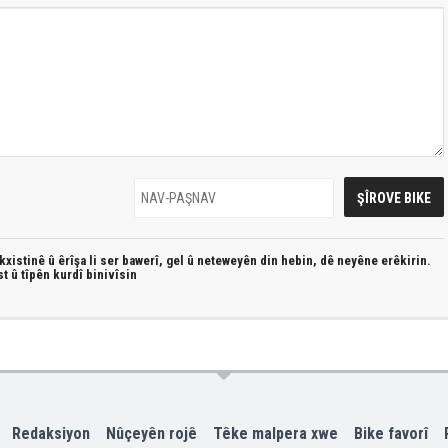
xistinê û êrîşa li ser bawerî, gel û neteweyên din hebin,
dê neyêne erêkirin.
st û
tîpên kurdî
binivîsin
Redaksiyon
Nûçeyên rojê
Têke malpera xwe
Bike favorî