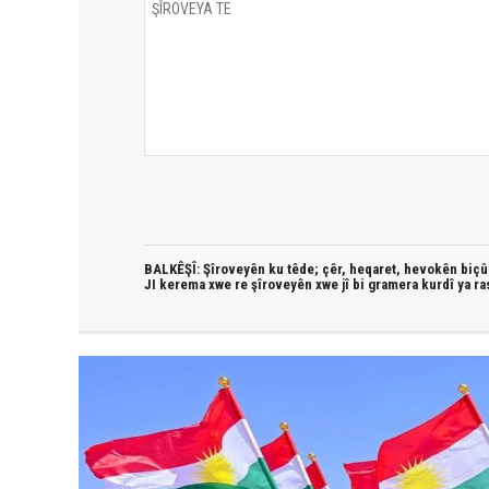
BALKÊŞÎ: Şîroveyên ku têde;
çêr, heqaret, hevokên biçûk
JI kerema xwe re şîroveyên xwe jî bi
gramera kurdî
ya ra