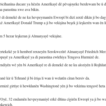
 bicîhanîna ducare ya hêzên Amerîkayê dê pêvajoyeke berdewam be û d
na parastina xwe ava bikin.
i demekê de ne ku hevpeymanên Ewropî bi dizî zextê dikin ji bo dagi
kê Amerîkayê Donald Trump a ji bo vekişîna beşek ji leşkerên wan ên l
m 5 hezar leşkeran ji Almanyayê vekişîne.
rtekekê ye li hemberî rexneyên Serokwezîrê Almanyayê Friedrich Merz
Ewropayê ya Amerîkayê ya di parastina ewlehiya Tengava Hurmizê de.
iyên wê yên bi Amerîkayê re di demekê de ne ku aloziyên li Rojhila
anê kir û Tehranê jî bi êrişa li wan û welatên cîran bersiv da.
mizê girtiye û hewldanên Washingtonê yên ji bo vekirina tengavê heta
Oyê, 32 endamên hevpeymaniyê erkê dîtina cîgirên Ewropî ya ji bo wa
ynkewich.