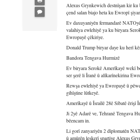
Alexus Grynkewich destnîşan kir ku
çend salan biajo heta ku Ewropî şiya
Ev daxuyaniyên fermandarê NATOyê d
valahiya ewlehiyê ya ku biryara Sero
Ewropayê çêkiriye.
Donald Trump biryar daye ku herî kê
Bandora Tengava Hurmizê
Ev biryara Serokê Amerîkayê wekî be
ser şerê li Îranê û alîkarînekirina 
Rewşa ewlehiyê ya Ewropayê û pêwend
gihîştine lûtkeyê.
Amerîkayê û Îsraîlê 28ê Sibatê êrişî Îr
Ji 2yê Adarê ve, Tehranê Tengava Hur
bêencam in.
Li gorî zanyariyên 2 dîplomatên NAT
û amûrên leşkerî spartiye Alexus Gr