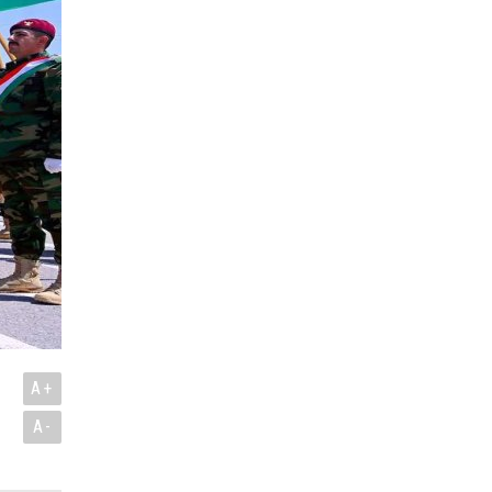
A+
A-