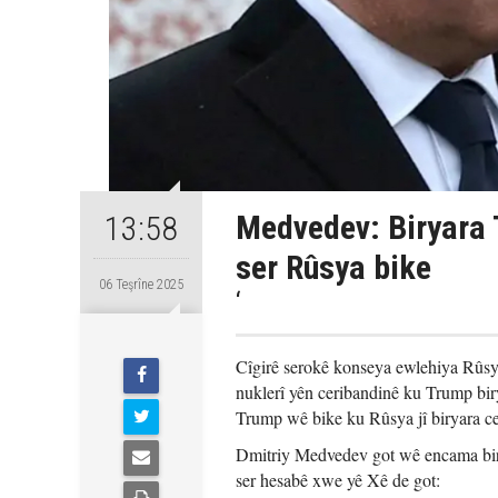
Medvedev: Biryara T
13:58
ser Rûsya bike
06 Teşrîne 2025
‘
Cîgirê serokê konseya ewlehiya Rûsy
nuklerî yên ceribandinê ku Trump bir
Trump wê bike ku Rûsya jî biryara ce
Dmitriy Medvedev got wê encama biry
ser hesabê xwe yê Xê de got: