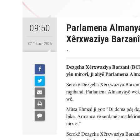
Parlamena Almanya
09:50
Xêrxwaziya Barzanî
07 Tebaxe 2026
.
Dezgeha Xêrxwaziya Barzanî (BCF)
yên mirovî, ji aliyê Parlamena Alma
Serokê Dezgeha Xêrxwaziya Barzanî
ragihand, Parlamena Almanyayê wekî 
wê.
Mûsa Ehmed jî got: "Di dema pêş de
bike. Armanca vê serdanê amadekirina
nirx e."
Serokê Dezgeha Xêrxwaziya Barzanî ba