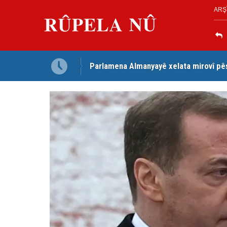
ARŞ
Parlamena Almanyayê xelata mirovî pê
Dezga Giştî ya Deverên di Derveyê K
red kir