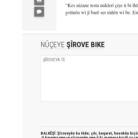
“Kes nizane testa nuklerî çiye û bi
gotinên wî jî barê ser milên wî be. Em
NÛÇEYE
ŞÎROVE BIKE
BALKÊŞÎ: Şîroveyên ku têde;
çêr, heqaret, hevokên biçûk
JI kerema xwe re şîroveyên xwe jî bi
gramera kurdî
ya ra