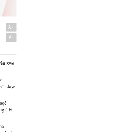
A+
A-
yên xwe
de
vî" daye
raqê
ng û bi
ena