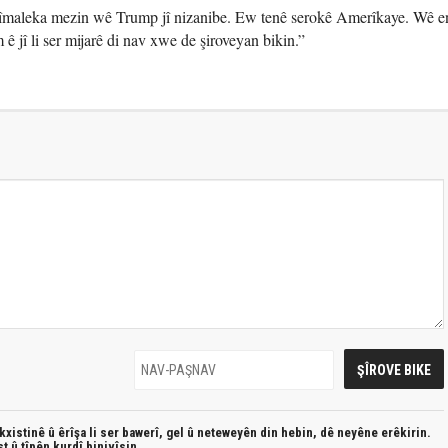
 îhtîmaleka mezin wê Trump jî nizanibe. Ew tenê serokê Amerîkaye. Wê 
 ê jî li ser mijarê di nav xwe de şiroveyan bikin.”
xistinê û êrîşa li ser bawerî, gel û neteweyên din hebin,
dê neyêne erêkirin.
st û
tîpên kurdî
binivîsin