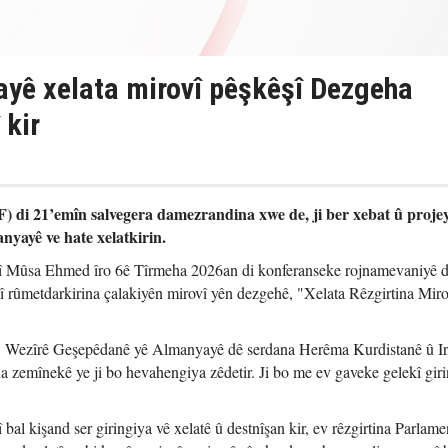
yê xelata mirovî pêşkêşî Dezgeha
 kir
 di 21’emîn salvegera damezrandina xwe de, ji ber xebat û proje
nyayê ve hate xelatkirin.
 Mûsa Ehmed îro 6ê Tîrmeha 2026an di konferanseke rojnamevaniyê 
rûmetdarkirina çalakiyên mirovî yên dezgehê, "Xelata Rêzgirtina Miro
, Wezîrê Geşepêdanê yê Almanyayê dê serdana Herêma Kurdistanê û I
 zemînekê ye ji bo hevahengiya zêdetir. Ji bo me ev gaveke gelekî giri
l kişand ser giringiya vê xelatê û destnîşan kir, ev rêzgirtina Parlam