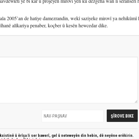
vdewletî ye bi kar û projeyên mirovî yên ku dezgeha wan li seranserî
la 2005’an de hatiye damezrandin, wekî saziyeke mirovî ya nehikûmî l
îhanê alîkariya penaber, koçber û kesên hewcedar dike.
xistinê û êrîşa li ser bawerî, gel û neteweyên din hebin,
dê neyêne erêkirin.