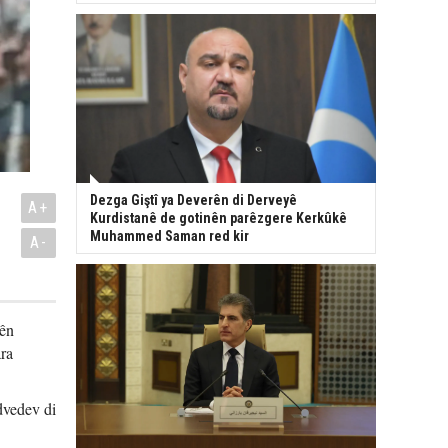
Dezga Giştî ya Deverên di Derveyê
A+
Kurdistanê de gotinên parêzgere Kerkûkê
Muhammed Saman red kir
A-
tên
ara
dvedev di