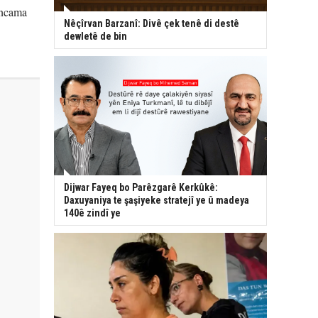
encama
Nêçîrvan Barzanî: Divê çek tenê di destê
dewletê de bin
Dijwar Fayeq bo Parêzgarê Kerkûkê:
Daxuyaniya te şaşiyeke stratejî ye û madeya
140ê zindî ye