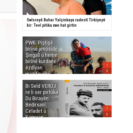
Swîsreyê Bahar Yalçinkaya radestî Tirkiyeyê
kir: Tevî pitika xwe hat girtin
PWK: Piştişê
PWK: Ma
birînê jenosîdê
şehîdan
Şingalî û heme
Enfalê
birînê kurdanê
Barzanîy
êzdîyan
hurmet 
wazîfeyêkê
kenê
neteweyî yê
Bi Seîd VEROJ
Wezîra
heme kurdanê
re li ser pirtûka
Berhema
dinya yo
Du Birayên
Cengî y
Bedirxanî:
Pakistan
Celadet û
û hevjîn
Kamiran
em Kurd
Bedirxan
(1913 -1923)