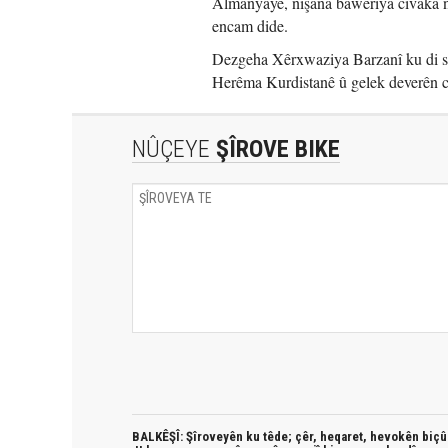
Almanyayê, nîşana baweriya civaka na
encam dide.
Dezgeha Xêrxwaziya Barzanî ku di sa
Herêma Kurdistanê û gelek deverên c
NÛÇEYE
ŞÎROVE BIKE
BALKÊŞÎ: Şîroveyên ku têde;
çêr, heqaret, hevokên biçûk