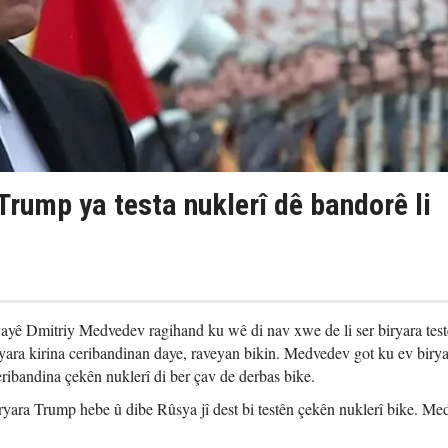
rump ya testa nuklerî dê bandorê li
ayê Dmitriy Medvedev ragihand ku wê di nav xwe de li ser biryara tes
yara kirina ceribandinan daye, raveyan bikin. Medvedev got ku ev biry
ribandina çekên nuklerî di ber çav de derbas bike.
ara Trump hebe û dibe Rûsya jî dest bi testên çekên nuklerî bike. Me