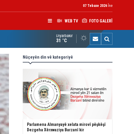
07 Tebaxe 2026
Îne
WEB TV
FOTO GALERÎ
Diyarbakır
çîrvan Barzanî: Divê çek tenê di destê dewletê de bin
31 °C
Nûçeyên din vê kategoriyê
Parlamena Almanyayê xelata mirovî pêşkêşî
Dezgeha Xêrxwaziya Barzanî kir