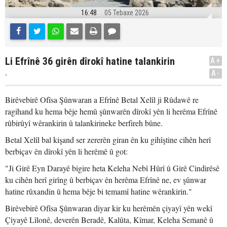
16:48
05 Tebaxe 2026
Li Efrînê 36 girên dîrokî hatine talankirin
A+
.
A-
Birêvebirê Ofîsa Şûnwaran a Efrînê Betal Xelîl ji Rûdawê re
ragihand ku hema bêje hemû şûnwarên dîrokî yên li herêma Efrînê
rûbirûyî wêrankirin û talankirineke berfireh bûne.
Betal Xelîl bal kişand ser zererên giran ên ku gihîştine cihên herî
berbiçav ên dîrokî yên li herêmê û got:
"Ji Girê Eyn Darayê bigire heta Keleha Nebî Hûrî û Girê Cindirêsê
ku cihên herî girîng û berbiçav ên herêma Efrînê ne, ev şûnwar
hatine rûxandin û hema bêje bi temamî hatine wêrankirin."
Birêvebirê Ofîsa Şûnwaran diyar kir ku herêmên çiyayî yên wekî
Çiyayê Lîlonê, deverên Beradê, Kalûta, Kîmar, Keleha Semanê û