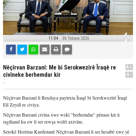
11:04
06 Tebaxe 2026
Nêçîrvan Barzanî: Me bi Serokwezîrê Îraqê re
A+
civîneke berhemdar kir
A-
.
Nêçîrvan Barzanî li Bexdaya paytexta Îraqê bi Serokwezîrê Îraqê
Elî Zeydî re civiya.
Nêçîrvan Barzanî civîna xwe wekî "berhemdar" pênase kir û
ragihand ku ew li ser rewşa welêt axivîne.
Serokê Herêma Kurdistanê Nêçîrvan Barzanî li ser hesabê xwe yê