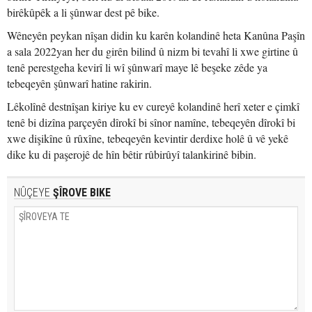
birêkûpêk a li şûnwar dest pê bike.
Wêneyên peykan nîşan didin ku karên kolandinê heta Kanûna Paşîn
a sala 2022yan her du girên bilind û nizm bi tevahî li xwe girtine û
tenê perestgeha kevirî li wî şûnwarî maye lê beşeke zêde ya
tebeqeyên şûnwarî hatine rakirin.
Lêkolînê destnîşan kiriye ku ev cureyê kolandinê herî xeter e çimkî
tenê bi dizîna parçeyên dîrokî bi sînor namîne, tebeqeyên dîrokî bi
xwe dişikîne û rûxîne, tebeqeyên kevintir derdixe holê û vê yekê
dike ku di paşerojê de hîn bêtir rûbirûyî talankirinê bibin.
NÛÇEYE
ŞÎROVE BIKE