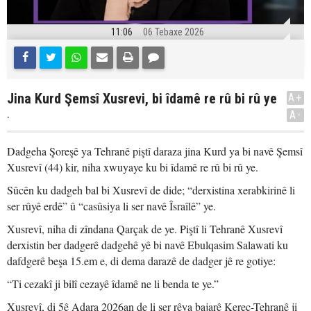
11:06
06 Tebaxe 2026
Jina Kurd Şemsî Xusrevi, bi îdamê re rû bi rû ye
A+
.
A-
Dadgeha Şoreşê ya Tehranê piştî daraza jina Kurd ya bi navê Şemsî
Xusrevî (44) kir, niha xwuyaye ku bi îdamê re rû bi rû ye.
Sûcên ku dadgeh bal bi Xusrevî de dide; “derxistina xerabkirinê li
ser rûyê erdê” û “casûsiya li ser navê Îsraîlê” ye.
Xusrevî, niha di zîndana Qarçak de ye. Piştî li Tehranê Xusrevî
derxistin ber dadgerê dadgehê yê bi navê Ebulqasim Salawati ku
dafdgerê beşa 15.em e, di dema darazê de dadger jê re gotiye:
“Ti cezakî ji bilî cezayê îdamê ne li benda te ye.”
Xusrevî, di 5ê Adara 2026an de li ser rêya bajarê Kerec-Tehranê ji