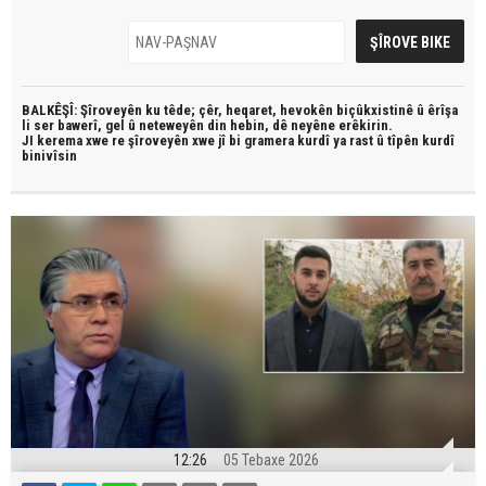
BALKÊŞÎ: Şîroveyên ku têde;
çêr, heqaret, hevokên biçûkxistinê û êrîşa
li ser bawerî, gel û neteweyên din hebin,
dê neyêne erêkirin.
JI kerema xwe re şîroveyên xwe jî bi
gramera kurdî
ya rast û
tîpên kurdî
binivîsin
12:26
05 Tebaxe 2026