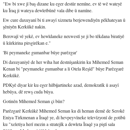
"Ew bi xwe jî baş dizane ku eger destûr nemîne, ev tê wê wateyê
ku Îraq ji wateya dewletbûnê vala dibe û namîne.
Ew cure daxuyanî bi ti awayî xizmeta berjewendiyên pêkhateyan û
şêniyên Kerkûkê nakin.
Berovajî vê yekê, ev hewldaneke nexwestî ye ji bo têkdana biratiyê
û kûrkirina pirsgirêkan e."
'Bi peymaneke gumanbar bûye parêzgar'
Di daxuyaniyê de her wiha hat destnîşankirin ku Mihemed Seman
Kenan bi "peymaneke gumanbar a li Otela Reşîd" bûye Parêzgarê
Kerkûkê.
PDKyê diyar kir ku eger hilbijartineke azad, demokratîk û asayî
hebûya, dê rewş cuda bûya.
Gotinên Mihemed Seman çi bûn?
Parêzgarê Kerkûkê Mihemed Seman ku di heman demê de Serokê
Eniya Tirkmenan a Îraqê ye, di hevpeyvîneke televîzyonî de gotibû
ku "xeletiya herî mezin a stratejîk a dewleta Îraqê ya piştî sala