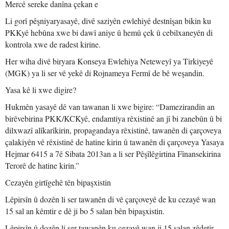
Mercê sereke danîna çekan e
Li gorî pêşniyaryasayê, divê saziyên ewlehiyê destnîşan bikin ku
PKKyê hebûna xwe bi dawî aniye û hemû çek û cebilxaneyên di
kontrola xwe de radest kirine.
Her wiha divê biryara Konseya Ewlehiya Neteweyî ya Tirkiyeyê
(MGK) ya li ser vê yekê di Rojnameya Fermî de bê weşandin.
Yasa kê li xwe digire?
Hukmên yasayê dê van tawanan li xwe bigire: “Damezirandin an
birêvebirina PKK/KCKyê, endamtiya rêxistinê an jî bi zanebûn û bi
dilxwazî alîkarîkirin, propagandaya rêxistinê, tawanên di çarçoveya
çalakiyên vê rêxistinê de hatine kirin û tawanên di çarçoveya Yasaya
Hejmar 6415 a 7ê Sibata 2013an a li ser Pêşîlêgirtina Fînansekirina
Terorê de hatine kirin.”
Cezayên girtîgehê tên bipaşxistin
Lêpirsîn û dozên li ser tawanên di vê çarçoveyê de ku cezayê wan
15 sal an kêmtir e dê ji bo 5 salan bên bipaşxistin.
Lêpirsîn û dozên li ser tawanên ku cezayê wan ji 15 salan zêdetir,