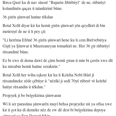
Birca Qasê ku di nav sînorê "Bajarên Jibîrbûyî" de ne, rûbirûyî
kolandinên qaçax û talankirinê bûne.
36 girên şûnwarî hatine têkdan
Betal Xelîl diyar kir ku hemû girên şûnwarî yên qeydkirî di bin
metirsiyê de ne û li pey çû:
"Li herêma Efrînê 36 girên şûnwarî hene ku li cem Birêvebiriya
Giştî ya Şûnwar û Muzexaneyan tomarkirî ne. Her 36 gir rûbirûyî
rûxandinê bûne.
Ez bi xwe di dema dawî de çûm hemû giran û min bi çavên xwe dît
ku mixabin hemû hatine xerakirin."
Betal Xelîl her wiha eşkere kir ku li Keleha Nebî Hûrî jî
rûxandineke zêde çêbûye û "nêzîkî ji sedî 70yê rûberê vê kelehê
hatiye rûxandin û têkdan."
Projeyek ji bo belgekirina şûnwaran
Wî li ser parastina şûnwarên mayî behsa projeyeke nû ya ofîsa xwe
kir û got ku di demeke nêz de ew dê dest bi belgekirina depoya
şûnwarî ya Eyn Darayê bikin.