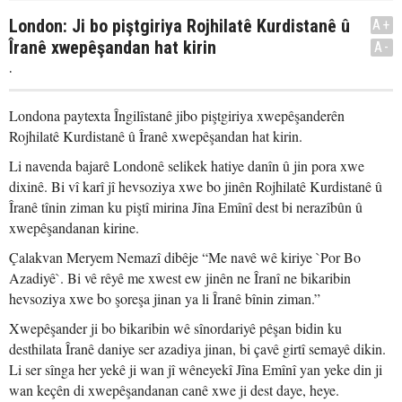
London: Ji bo piştgiriya Rojhilatê Kurdistanê û
A+
Îranê xwepêşandan hat kirin
A-
.
Londona paytexta Îngilîstanê jibo piştgiriya xwepêşanderên
Rojhilatê Kurdistanê û Îranê xwepêşandan hat kirin.
Li navenda bajarê Londonê selikek hatiye danîn û jin pora xwe
dixinê. Bi vî karî jî hevsoziya xwe bo jinên Rojhilatê Kurdistanê û
Îranê tînin ziman ku piştî mirina Jîna Emînî dest bi nerazîbûn û
xwepêşandanan kirine.
Çalakvan Meryem Nemazî dibêje “Me navê wê kiriye `Por Bo
Azadiyê`. Bi vê rêyê me xwest ew jinên ne Îranî ne bikaribin
hevsoziya xwe bo şoreşa jinan ya li Îranê bînin ziman.”
Xwepêşander ji bo bikaribin wê sînordariyê pêşan bidin ku
desthilata Îranê daniye ser azadiya jinan, bi çavê girtî semayê dikin.
Li ser sînga her yekê ji wan jî wêneyekî Jîna Emînî yan yeke din ji
wan keçên di xwepêşandanan canê xwe ji dest daye, heye.