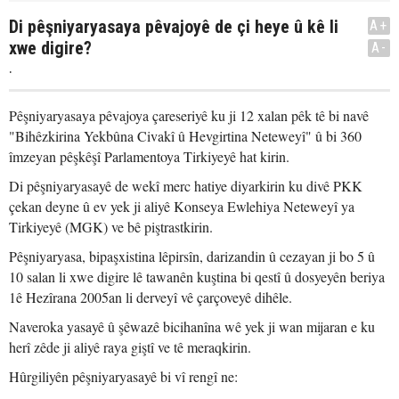
Di pêşniyaryasaya pêvajoyê de çi heye û kê li
A+
xwe digire?
A-
.
Pêşniyaryasaya pêvajoya çareseriyê ku ji 12 xalan pêk tê bi navê
"Bihêzkirina Yekbûna Civakî û Hevgirtina Neteweyî" û bi 360
îmzeyan pêşkêşî Parlamentoya Tirkiyeyê hat kirin.
Di pêşniyaryasayê de wekî merc hatiye diyarkirin ku divê PKK
çekan deyne û ev yek ji aliyê Konseya Ewlehiya Neteweyî ya
Tirkiyeyê (MGK) ve bê piştrastkirin.
Pêşniyaryasa, bipaşxistina lêpirsîn, darizandin û cezayan ji bo 5 û
10 salan li xwe digire lê tawanên kuştina bi qestî û dosyeyên beriya
1ê Hezîrana 2005an li derveyî vê çarçoveyê dihêle.
Naveroka yasayê û şêwazê bicihanîna wê yek ji wan mijaran e ku
herî zêde ji aliyê raya giştî ve tê meraqkirin.
Hûrgiliyên pêşniyaryasayê bi vî rengî ne: