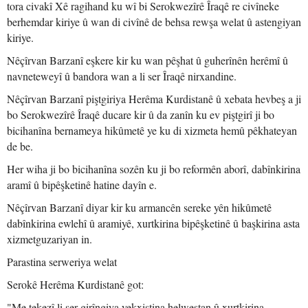
tora civakî Xê ragihand ku wî bi Serokwezîrê Îraqê re civîneke
berhemdar kiriye û wan di civînê de behsa rewşa welat û astengiyan
kiriye.
Nêçîrvan Barzanî eşkere kir ku wan pêşhat û guherînên herêmî û
navneteweyî û bandora wan a li ser Îraqê nirxandine.
Nêçîrvan Barzanî piştgiriya Herêma Kurdistanê û xebata hevbeş a ji
bo Serokwezîrê Îraqê ducare kir û da zanîn ku ev piştgirî ji bo
bicihanîna bernameya hikûmetê ye ku di xizmeta hemû pêkhateyan
de be.
Her wiha ji bo bicihanîna sozên ku ji bo reformên aborî, dabînkirina
aramî û bipêşketinê hatine dayîn e.
Nêçîrvan Barzanî diyar kir ku armancên sereke yên hikûmetê
dabînkirina ewlehî û aramiyê, xurtkirina bipêşketinê û başkirina asta
xizmetguzariyan in.
Parastina serweriya welat
Serokê Herêma Kurdistanê got:
"Me tekezî li ser girîngiya yekxistina helwestan û xurtkirina