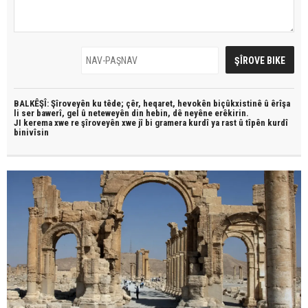
BALKÊŞÎ: Şîroveyên ku têde;
çêr, heqaret, hevokên biçûkxistinê û êrîşa
li ser bawerî, gel û neteweyên din hebin,
dê neyêne erêkirin.
JI kerema xwe re şîroveyên xwe jî bi
gramera kurdî
ya rast û
tîpên kurdî
binivîsin