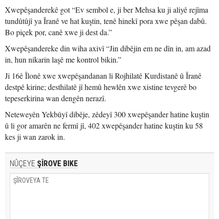
Xwepêşanderekê got “Ev sembol e, ji ber Mehsa ku ji aliyê rejîma
tundûtûjî ya Îranê ve hat kuştin, tenê hinekî pora xwe pêşan dabû.
Bo piçek por, canê xwe ji dest da.”
Xwepêşandereke din wiha axivî “Jin dibêjin em ne dîn in, am azad
in, hun nikarin laşê me kontrol bikin.”
Ji 16ê Îlonê xwe xwepêşandanan li Rojhilatê Kurdistanê û Îranê
destpê kirine; desthilatê jî hemû hewlên xwe xistine tevgerê bo
tepeserkirina wan dengên nerazî.
Neteweyên Yekbûyî dibêje, zêdeyî 300 xwepêşander hatine kuştin
û li gor amarên ne fermî jî, 402 xwepêşander hatine kuştin ku 58
kes ji wan zarok in.
NÛÇEYE
ŞÎROVE BIKE