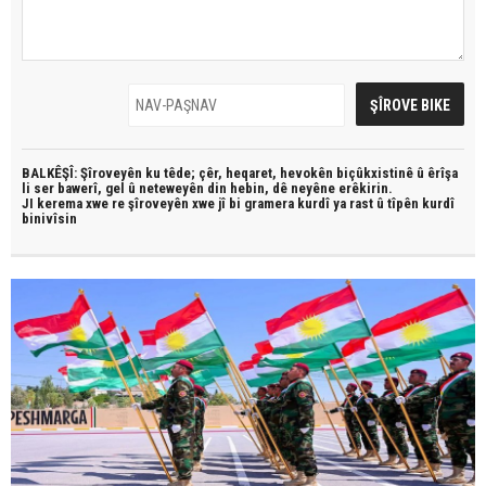
BALKÊŞÎ: Şîroveyên ku têde;
çêr, heqaret, hevokên biçûkxistinê û êrîşa
li ser bawerî, gel û neteweyên din hebin,
dê neyêne erêkirin.
JI kerema xwe re şîroveyên xwe jî bi
gramera kurdî
ya rast û
tîpên kurdî
binivîsin