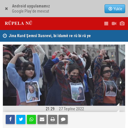
Android uygulamamız
Yükle
Google Play'de mevcut
hat
Jina Kurd Şemsî Xusrevi, bi îdamê re rû bi rû ye
PDK: Gotin
hewldana f
21:29
27 Teşrîne 2022