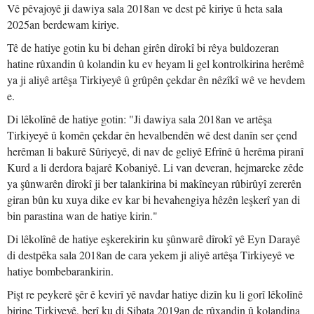
Vê pêvajoyê ji dawiya sala 2018an ve dest pê kiriye û heta sala
2025an berdewam kiriye.
Tê de hatiye gotin ku bi dehan girên dîrokî bi rêya buldozeran
hatine rûxandin û kolandin ku ev heyam li gel kontrolkirina herêmê
ya ji aliyê artêşa Tirkiyeyê û grûpên çekdar ên nêzîkî wê ve hevdem
e.
Di lêkolînê de hatiye gotin: "Ji dawiya sala 2018an ve artêşa
Tirkiyeyê û komên çekdar ên hevalbendên wê dest danîn ser çend
herêman li bakurê Sûriyeyê, di nav de geliyê Efrînê û herêma piranî
Kurd a li derdora bajarê Kobaniyê. Li van deveran, hejmareke zêde
ya şûnwarên dîrokî ji ber talankirina bi makîneyan rûbirûyî zererên
giran bûn ku xuya dike ev kar bi hevahengiya hêzên leşkerî yan di
bin parastina wan de hatiye kirin."
Di lêkolînê de hatiye eşkerekirin ku şûnwarê dîrokî yê Eyn Darayê
di destpêka sala 2018an de cara yekem ji aliyê artêşa Tirkiyeyê ve
hatiye bombebarankirin.
Pişt re peykerê şêr ê kevirî yê navdar hatiye dizîn ku li gorî lêkolînê
birine Tirkiyeyê, berî ku di Sibata 2019an de rûxandin û kolandina