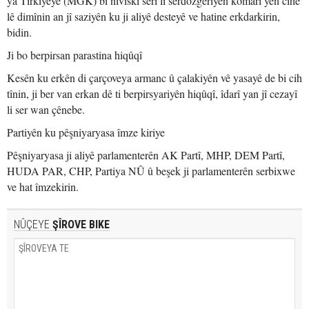
ya Tirkiyeyê (MGK) bi nivîskî serî li serdozgeriyên komarî yên cihê
lê dimînin an jî saziyên ku ji aliyê desteyê ve hatine erkdarkirin,
bidin.
Ji bo berpirsan parastina hiqûqî
Kesên ku erkên di çarçoveya armanc û çalakiyên vê yasayê de bi cih
tînin, ji ber van erkan dê ti berpirsyariyên hiqûqî, îdarî yan jî cezayî
li ser wan çênebe.
Partiyên ku pêşniyaryasa îmze kiriye
Pêşniyaryasa ji aliyê parlamenterên AK Partî, MHP, DEM Partî,
HUDA PAR, CHP, Partiya NÛ û beşek ji parlamenterên serbixwe
ve hat îmzekirin.
NÛÇEYE
ŞÎROVE BIKE