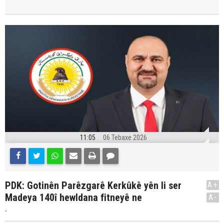
11:05
06 Tebaxe 2026
PDK: Gotinên Parêzgarê Kerkûkê yên li ser
A+
Madeya 140î hewldana fitneyê ne
A-
.