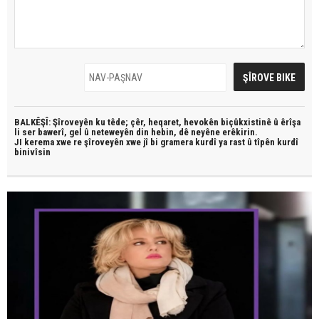
BALKÊŞÎ: Şîroveyên ku têde;
çêr, heqaret, hevokên biçûkxistinê û êrîşa
li ser bawerî, gel û neteweyên din hebin,
dê neyêne erêkirin.
JI kerema xwe re şîroveyên xwe jî bi
gramera kurdî
ya rast û
tîpên kurdî
binivîsin