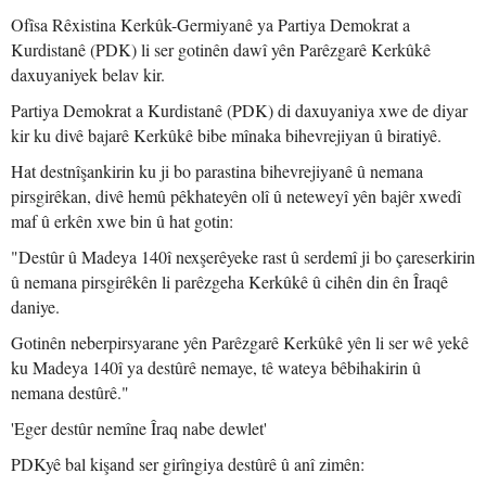
Ofîsa Rêxistina Kerkûk-Germiyanê ya Partiya Demokrat a
Kurdistanê (PDK) li ser gotinên dawî yên Parêzgarê Kerkûkê
daxuyaniyek belav kir.
Partiya Demokrat a Kurdistanê (PDK) di daxuyaniya xwe de diyar
kir ku divê bajarê Kerkûkê bibe mînaka bihevrejiyan û biratiyê.
Hat destnîşankirin ku ji bo parastina bihevrejiyanê û nemana
pirsgirêkan, divê hemû pêkhateyên olî û neteweyî yên bajêr xwedî
maf û erkên xwe bin û hat gotin:
"Destûr û Madeya 140î nexşerêyeke rast û serdemî ji bo çareserkirin
û nemana pirsgirêkên li parêzgeha Kerkûkê û cihên din ên Îraqê
daniye.
Gotinên neberpirsyarane yên Parêzgarê Kerkûkê yên li ser wê yekê
ku Madeya 140î ya destûrê nemaye, tê wateya bêbihakirin û
nemana destûrê."
'Eger destûr nemîne Îraq nabe dewlet'
PDKyê bal kişand ser girîngiya destûrê û anî zimên: