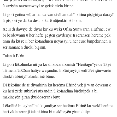
û saziyên navneteweyî re gelek civîn kirine.
Li gorî gotina wî, armanca van civînan dabînkirina piştgiriya darayî
û pisporî ye da ku dest bi karê nûjenkirinê bikin.
Xelîl di dawiyê de diyar kir ku wekî Ofîsa Şûnwaran a Efrînê, ew
bi berdewamî û her hefte geştên çavdêriyê li seranserî herêmê pêk
tînin da ku rê li ber kolandinên neyasayî û her cure binpêkirinên li
ser samanên dîrokî bigirin.
Talan û Efrîn
Li gorî lêkolîneke nû ya ku di kovara zanistî “Heritage”yê de 23yê
Tîrmeha 2026an hatiye weşandin, li Sûriyeyê ji sedî 59ê şûnwarên
dîrokî rûbirûyî talankirinê bûne.
Di lêkolînê de tê diyarkirin ku herêma Efrînê yek ji wan deveran e
ku herî zêde rûbirûyî rûxandin û kolandina birêkûpêk a bi
makîneyên giran (buldozeran) bûye.
Lêkolînê bi taybetî bal kişandiye ser herêma Efrînê ku wekî herêma
herî zêde zerer ji talankirina bi makîneyên giran ditiye.