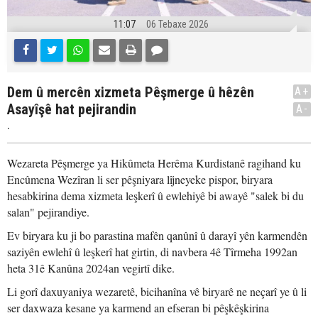
11:07
06 Tebaxe 2026
Dem û mercên xizmeta Pêşmerge û hêzên
A+
Asayîşê hat pejirandin
A-
.
Wezareta Pêşmerge ya Hikûmeta Herêma Kurdistanê ragihand ku
Encûmena Wezîran li ser pêşniyara lîjneyeke pispor, biryara
hesabkirina dema xizmeta leşkerî û ewlehiyê bi awayê "salek bi du
salan" pejirandiye.
Ev biryara ku ji bo parastina mafên qanûnî û darayî yên karmendên
saziyên ewlehî û leşkerî hat girtin, di navbera 4ê Tîrmeha 1992an
heta 31ê Kanûna 2024an vegirtî dike.
Li gorî daxuyaniya wezaretê, bicihanîna vê biryarê ne neçarî ye û li
ser daxwaza kesane ya karmend an efseran bi pêşkêşkirina