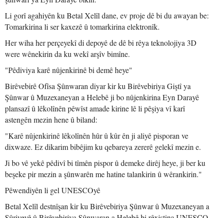
Li gorî agahiyên ku Betal Xelîl dane, ev proje dê bi du awayan be:
Tomarkirina li ser kaxezê û tomarkirina elektronîk.
Her wiha her perçeyekî di depoyê de dê bi rêya teknolojiya 3D
were wênekirin da ku wekî arşîv bimîne.
"Pêdiviya karê nûjenkirinê bi demê heye"
Birêvebirê Ofîsa Şûnwaran diyar kir ku Birêvebiriya Giştî ya
Şûnwar û Muzexaneyan a Helebê ji bo nûjenkirina Eyn Darayê
plansazî û lêkolînên pêwîst amade kirine lê li pêşiya vî karî
astengên mezin hene û biland:
"Karê nûjenkirinê lêkolînên hûr û kûr ên ji aliyê pisporan ve
dixwaze. Ez dikarim bibêjim ku qebareya zererê gelekî mezin e.
Ji bo vê yekê pêdivî bi tîmên pispor û demeke dirêj heye, ji ber ku
beşeke pir mezin a şûnwarên me hatine talankirin û wêrankirin."
Pêwendiyên li gel UNESCOyê
Betal Xelîl destnîşan kir ku Birêvebiriya Şûnwar û Muzexaneyan a
Sûriyeyê û Birêvebiriya Şûnwaran a Helebê bi rêxistina UNESCO