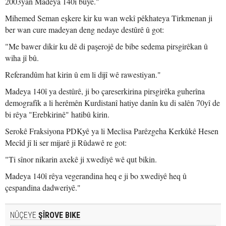
2003yan Madeya 140î bûye."
Mihemed Seman eşkere kir ku wan wekî pêkhateya Tirkmenan ji
ber wan cure madeyan deng nedaye destûrê û got:
"Me bawer dikir ku dê di paşerojê de bibe sedema pirsgirêkan û
wiha jî bû.
Referandûm hat kirin û em li dijî wê rawestiyan."
Madeya 140î ya destûrê, ji bo çareserkirina pirsgirêka guherîna
demografîk a li herêmên Kurdistanî hatiye danîn ku di salên 70yî de
bi rêya "Erebkirinê" hatibû kirin.
Serokê Fraksiyona PDKyê ya li Meclisa Parêzgeha Kerkûkê Hesen
Mecîd jî li ser mijarê ji Rûdawê re got:
"Ti sînor nikarin axekê ji xwediyê wê qut bikin.
Madeya 140î rêya vegerandina heq e ji bo xwediyê heq û
çespandina dadweriyê."
NÛÇEYE
ŞÎROVE BIKE