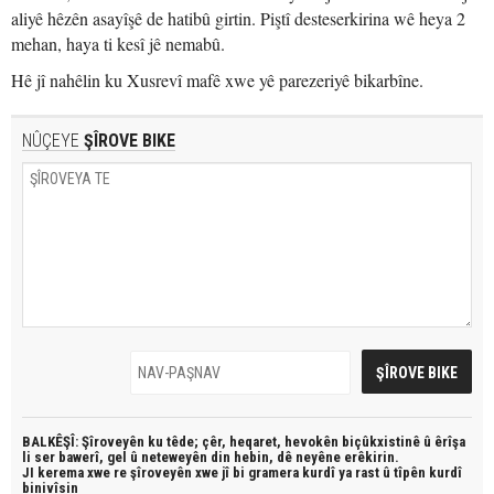
aliyê hêzên asayîşê de hatibû girtin. Piştî desteserkirina wê heya 2
mehan, haya ti kesî jê nemabû.
Hê jî nahêlin ku Xusrevî mafê xwe yê parezeriyê bikarbîne.
NÛÇEYE
ŞÎROVE BIKE
BALKÊŞÎ: Şîroveyên ku têde;
çêr, heqaret, hevokên biçûkxistinê û êrîşa
li ser bawerî, gel û neteweyên din hebin,
dê neyêne erêkirin.
JI kerema xwe re şîroveyên xwe jî bi
gramera kurdî
ya rast û
tîpên kurdî
binivîsin