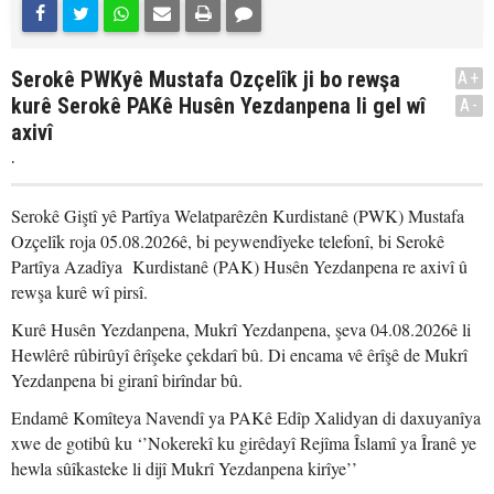
Serokê PWKyê Mustafa Ozçelîk ji bo rewşa
A+
kurê Serokê PAKê Husên Yezdanpena li gel wî
A-
axivî
.
Serokê Giştî yê Partîya Welatparêzên Kurdistanê (PWK) Mustafa
Ozçelîk roja 05.08.2026ê, bi peywendîyeke telefonî, bi Serokê
Partîya Azadîya Kurdistanê (PAK) Husên Yezdanpena re axivî û
rewşa kurê wî pirsî.
Kurê Husên Yezdanpena, Mukrî Yezdanpena, şeva 04.08.2026ê li
Hewlêrê rûbirûyî êrîşeke çekdarî bû. Di encama vê êrîşê de Mukrî
Yezdanpena bi giranî birîndar bû.
Endamê Komîteya Navendî ya PAKê Edîp Xalidyan di daxuyanîya
xwe de gotibû ku ‘’Nokerekî ku girêdayî Rejîma Îslamî ya Îranê ye
hewla sûîkasteke li dijî Mukrî Yezdanpena kirîye’’