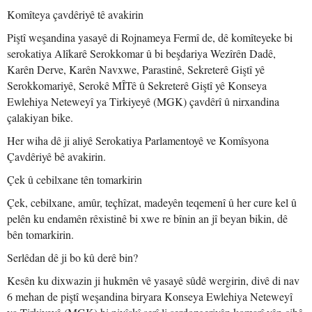
Komîteya çavdêriyê tê avakirin
Piştî weşandina yasayê di Rojnameya Fermî de, dê komîteyeke bi
serokatiya Alîkarê Serokkomar û bi beşdariya Wezîrên Dadê,
Karên Derve, Karên Navxwe, Parastinê, Sekreterê Giştî yê
Serokkomariyê, Serokê MÎTê û Sekreterê Giştî yê Konseya
Ewlehiya Neteweyî ya Tirkiyeyê (MGK) çavdêrî û nirxandina
çalakiyan bike.
Her wiha dê ji aliyê Serokatiya Parlamentoyê ve Komîsyona
Çavdêriyê bê avakirin.
Çek û cebilxane tên tomarkirin
Çek, cebilxane, amûr, teçhîzat, madeyên teqemenî û her cure kel û
pelên ku endamên rêxistinê bi xwe re bînin an jî beyan bikin, dê
bên tomarkirin.
Serlêdan dê ji bo kû derê bin?
Kesên ku dixwazin ji hukmên vê yasayê sûdê wergirin, divê di nav
6 mehan de piştî weşandina biryara Konseya Ewlehiya Neteweyî