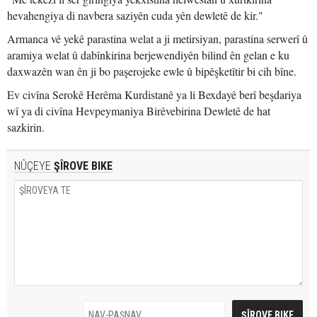
hevahengiya di navbera saziyên cuda yên dewletê de kir."
Armanca vê yekê parastina welat a ji metirsiyan, parastina serwerî û
aramiya welat û dabînkirina berjewendiyên bilind ên gelan e ku
daxwazên wan ên ji bo paşerojeke ewle û bipêşketîtir bi cih bîne.
Ev civîna Serokê Herêma Kurdistanê ya li Bexdayê berî beşdariya
wî ya di civîna Hevpeymaniya Birêvebirina Dewletê de hat
sazkirin.
NÛÇEYE
ŞÎROVE BIKE