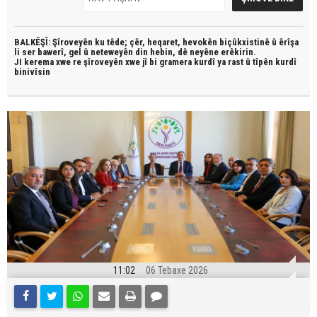
BALKÊŞÎ: Şîroveyên ku têde;
çêr, heqaret, hevokên biçûkxistinê û êrîşa
li ser bawerî, gel û neteweyên din hebin,
dê neyêne erêkirin.
JI kerema xwe re şîroveyên xwe jî bi
gramera kurdî
ya rast û
tîpên kurdî
binivîsin
11:02
06 Tebaxe 2026