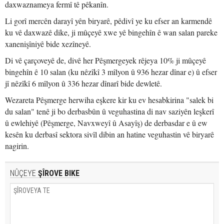
daxwaznameya fermî tê pêkanîn.
Li gorî mercên darayî yên biryarê, pêdivî ye ku efser an karmendê
ku vê daxwazê dike, ji mûçeyê xwe yê bingehîn ê wan salan pareke
xanenişîniyê bide xezîneyê.
Di vê çarçoveyê de, divê her Pêşmergeyek rêjeya 10% ji mûçeyê
bingehîn ê 10 salan (ku nêzîkî 3 mîlyon û 936 hezar dînar e) û efser
jî nêzîkî 6 mîlyon û 336 hezar dînarî bide dewletê.
Wezareta Pêşmerge herwiha eşkere kir ku ev hesabkirina "salek bi
du salan" tenê ji bo derbasbûn û veguhastina di nav saziyên leşkerî
û ewlehiyê (Pêşmerge, Navxweyî û Asayîş) de derbasdar e û ew
kesên ku derbasî sektora sivîl dibin an hatine veguhastin vê biryarê
nagirin.
NÛÇEYE
ŞÎROVE BIKE