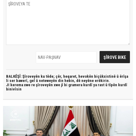
BALKÊŞÎ: Şîroveyên ku têde;
çêr, heqaret, hevokên biçûkxistinê û êrîşa
li ser bawerî, gel û neteweyên din hebin,
dê neyêne erêkirin.
JI kerema xwe re şîroveyên xwe jî bi
gramera kurdî
ya rast û
tîpên kurdî
binivîsin