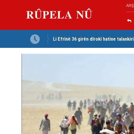
ARŞ
Li Efrînê 36 girên dîrokî hatine talankir
Serokê PWKyê Mustafa Ozçelîk ji bo re