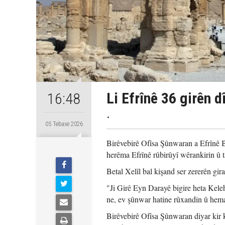
Li Efrînê 36 girên d
16:48
.
05 Tebaxe 2026
Birêvebirê Ofîsa Şûnwaran a Efrînê B
herêma Efrînê rûbirûyî wêrankirin û t
Betal Xelîl bal kişand ser zererên gir
"Ji Girê Eyn Darayê bigire heta Kele
ne, ev şûnwar hatine rûxandin û hema
Birêvebirê Ofîsa Şûnwaran diyar kir