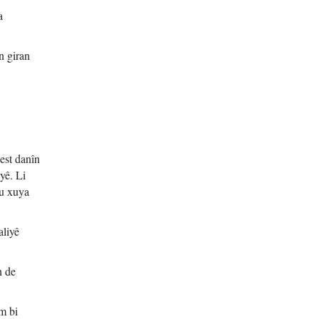
a
n giran
est danîn
yê. Li
ku xuya
aliyê
n de
m bi