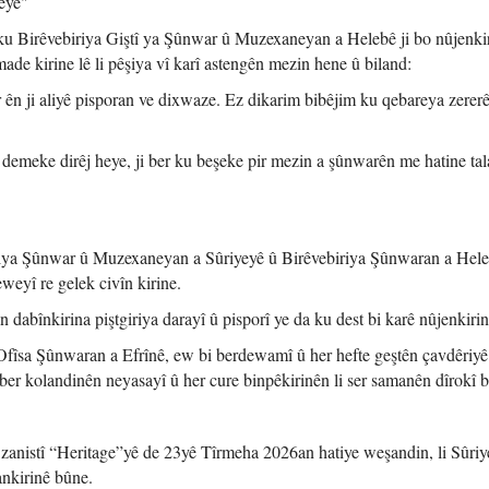
eye"
 ku Birêvebiriya Giştî ya Şûnwar û Muzexaneyan a Helebê ji bo nûjenki
ade kirine lê li pêşiya vî karî astengên mezin hene û biland:
 ên ji aliyê pisporan ve dixwaze. Ez dikarim bibêjim ku qebareya zererê
û demeke dirêj heye, ji ber ku beşeke pir mezin a şûnwarên me hatine tal
biriya Şûnwar û Muzexaneyan a Sûriyeyê û Birêvebiriya Şûnwaran a Hele
eyî re gelek civîn kirine.
 dabînkirina piştgiriya darayî û pisporî ye da ku dest bi karê nûjenkirin
Ofîsa Şûnwaran a Efrînê, ew bi berdewamî û her hefte geştên çavdêriyê 
 ber kolandinên neyasayî û her cure binpêkirinên li ser samanên dîrokî b
 zanistî “Heritage”yê de 23yê Tîrmeha 2026an hatiye weşandin, li Sûriye
ankirinê bûne.