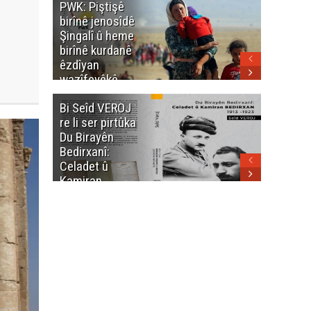
PWK: Piştişê
PWK: Ma
birînê jenosîdê
şehîdan
Şingalî û heme
Enfalê
birînê kurdanê
Barzanîy
êzdîyan
hurmet 
wazîfeyêkê
kenê
neteweyî yê
Bi Seîd VEROJ
Wezîra
heme kurdanê
re li ser pirtûka
Berhema
dinya yo
Du Birayên
Cengî y
Bedirxanî:
Pakistan
Celadet û
û hevjîn
Kamiran
em Kurd
Bedirxan
(1913 -1923)