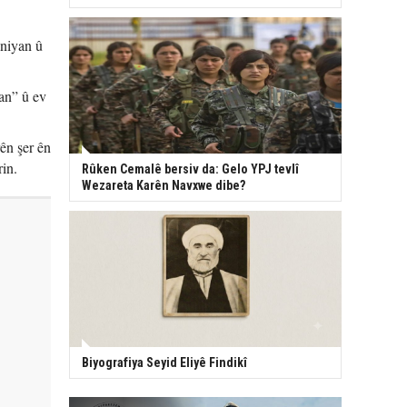
aniyan û
ran” û ev
ên şer ên
rin.
Rûken Cemalê bersiv da: Gelo YPJ tevlî
Wezareta Karên Navxwe dibe?
Biyografiya Seyid Eliyê Findikî