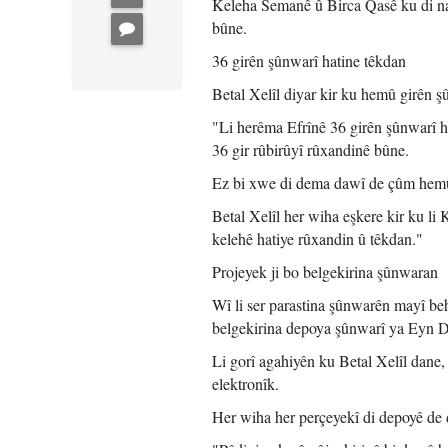
Keleha Semanê û Birca Qasê ku di nav
bûne.
36 girên şûnwarî hatine têkdan
Betal Xelîl diyar kir ku hemû girên şû
"Li herêma Efrînê 36 girên şûnwarî 
36 gir rûbirûyî rûxandinê bûne.
Ez bi xwe di dema dawî de çûm hemû 
Betal Xelîl her wiha eşkere kir ku li
kelehê hatiye rûxandin û têkdan."
Projeyek ji bo belgekirina şûnwaran
Wî li ser parastina şûnwarên mayî be
belgekirina depoya şûnwarî ya Eyn D
Li gorî agahiyên ku Betal Xelîl dane,
elektronîk.
Her wiha her perçeyekî di depoyê de 