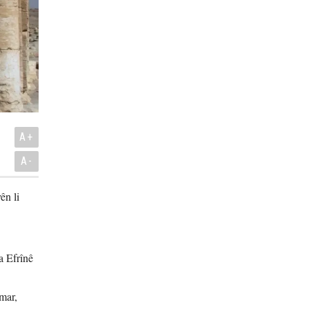
A+
A-
ên li
a Efrînê
mar,