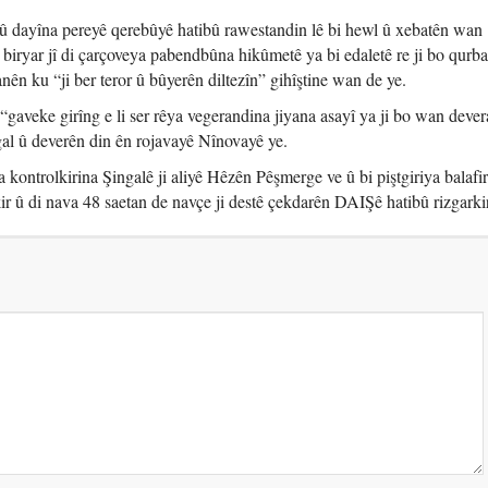
bû dayîna pereyê qerebûyê hatibû rawestandin lê bi hewl û xebatên wan
biryar jî di çarçoveya pabendbûna hikûmetê ya bi edaletê re ji bo qurb
ên ku “ji ber teror û bûyerên diltezîn” gihîştine wan de ye.
 “gaveke girîng e li ser rêya vegerandina jiyana asayî ya ji bo wan deve
gal û deverên din ên rojavayê Nînovayê ye.
kontrolkirina Şingalê ji aliyê Hêzên Pêşmerge ve û bi piştgiriya balafir
ir û di nava 48 saetan de navçe ji destê çekdarên DAIŞê hatibû rizgarki