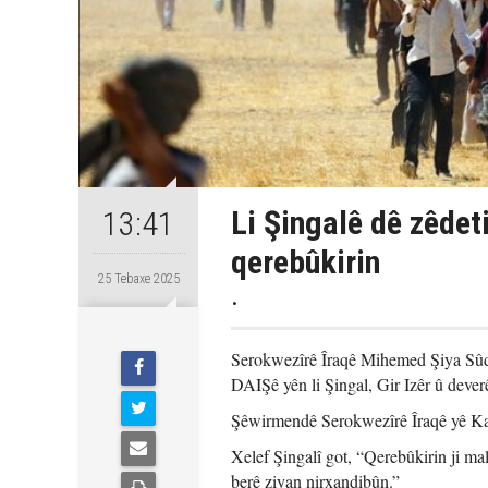
Li Şingalê dê zêdet
13:41
qerebûkirin
25 Tebaxe 2025
.
Serokwezîrê Îraqê Mihemed Şiya Sûda
DAIŞê yên li Şingal, Gir Izêr û deve
Şêwirmendê Serokwezîrê Îraqê yê Kar
Xelef Şingalî got, “Qerebûkirin ji ma
berê ziyan nirxandibûn.”