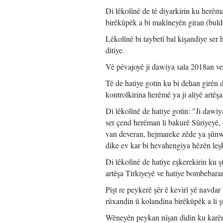
Di lêkolînê de tê diyarkirin ku herêm
birêkûpêk a bi makîneyên giran (buld
Lêkolînê bi taybetî bal kişandiye ser
ditiye.
Vê pêvajoyê ji dawiya sala 2018an ve
Tê de hatiye gotin ku bi dehan girên 
kontrolkirina herêmê ya ji aliyê artê
Di lêkolînê de hatiye gotin: "Ji daw
ser çend herêman li bakurê Sûriyeyê, 
van deveran, hejmareke zêde ya şûnwa
dike ev kar bi hevahengiya hêzên leşk
Di lêkolînê de hatiye eşkerekirin ku 
artêşa Tirkiyeyê ve hatiye bombebaran
Pişt re peykerê şêr ê kevirî yê navdar 
rûxandin û kolandina birêkûpêk a li ş
Wêneyên peykan nîşan didin ku karên