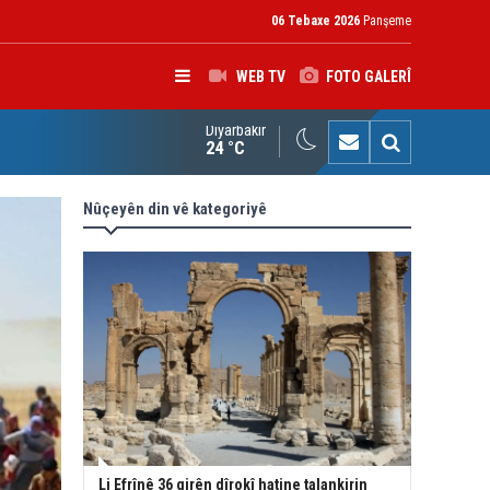
06 Tebaxe 2026
Panşeme
WEB TV
FOTO GALERÎ
Diyarbakır
nsulê Almanyayê xatir ji Nêçîrvan Barzanî xwest
24 °C
Nûçeyên din vê kategoriyê
Li Efrînê 36 girên dîrokî hatine talankirin