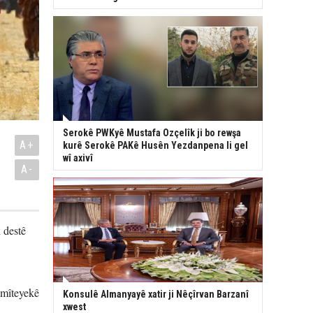
Serokê PWKyê Mustafa Ozçelîk ji bo rewşa
A+
kurê Serokê PAKê Husên Yezdanpena li gel
wî axivî
A-
 destê
omîteyekê
Konsulê Almanyayê xatir ji Nêçîrvan Barzanî
xwest