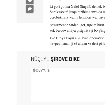
Li gorî gotina Xelef Şingalî, demek 
Serokwezîrê Îraqê razîbûna xwe da û 
qerebûkirina wan li hemberî wan ziyan
Şêwirmendê Sûdanî got, tiştê tê kirin
yek berdewamiya piştgiriya ji bo Şin
12ê Çiriya Paşîn a 2015an operasyona 
hevpeymanan ji sê aliyan ve dest pê k
NÛÇEYE
ŞÎROVE BIKE