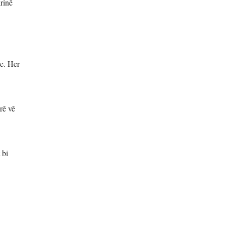
rinê
e. Her
rê vê
 bi