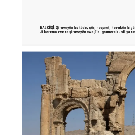
BALKÊŞÎ: Şîroveyên ku têde;
çêr, heqaret, hevokên biçûk
JI kerema xwe re şîroveyên xwe jî bi
gramera kurdî
ya ra