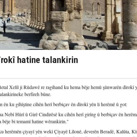
îrokî hatine talankirin
etal Xelîl ji Rûdawê re ragihand ku hema bêje hemû şûnwarên dîrokî y
alankirineke berfireh bûne.
an ên ku gihîştine cihên herî berbiçav ên dîrokî yên li herêmê û got:
ha Nebî Hûrî û Girê Cindirêsê ku cihên herî girîng û berbiçav ên herêm
 bêje bi temamî hatine wêrankirin."
 ku herêmên çiyayî yên wekî Çiyayê Lîlonê, deverên Beradê, Kalûta, Kî