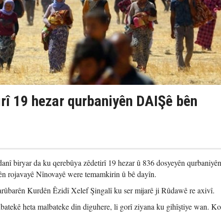
irî 19 hezar qurbaniyên DAIŞê bên
nî biryar da ku qerebûya zêdetirî 19 hezar û 836 dosyeyên qurbaniyên
rên rojavayê Nînovayê were temamkirin û bê dayîn.
ûbarên Kurdên Êzidî Xelef Şingalî ku ser mijarê ji Rûdawê re axivî.
lbatekê heta malbateke din diguhere, li gorî ziyana ku gihîştiye wan. K