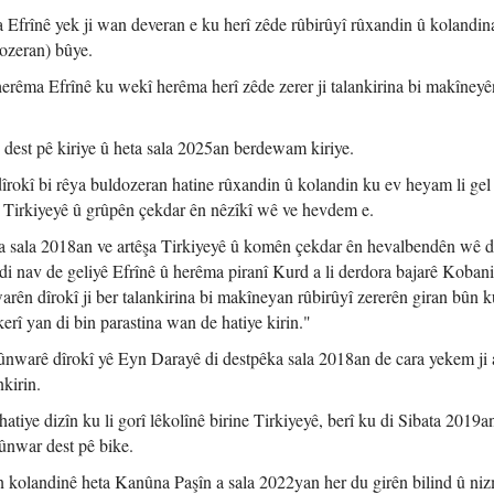
a Efrînê yek ji wan deveran e ku herî zêde rûbirûyî rûxandin û kolandin
ozeran) bûye.
 herêma Efrînê ku wekî herêma herî zêde zerer ji talankirina bi makîneyê
 dest pê kiriye û heta sala 2025an berdewam kiriye.
dîrokî bi rêya buldozeran hatine rûxandin û kolandin ku ev heyam li gel
şa Tirkiyeyê û grûpên çekdar ên nêzîkî wê ve hevdem e.
iya sala 2018an ve artêşa Tirkiyeyê û komên çekdar ên hevalbendên wê d
di nav de geliyê Efrînê û herêma piranî Kurd a li derdora bajarê Kobani
rên dîrokî ji ber talankirina bi makîneyan rûbirûyî zererên giran bûn 
erî yan di bin parastina wan de hatiye kirin."
şûnwarê dîrokî yê Eyn Darayê di destpêka sala 2018an de cara yekem ji 
kirin.
hatiye dizîn ku li gorî lêkolînê birine Tirkiyeyê, berî ku di Sibata 2019a
ûnwar dest pê bike.
 kolandinê heta Kanûna Paşîn a sala 2022yan her du girên bilind û niz