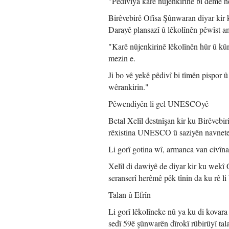
"Pêdiviya karê nûjenkirinê bi demê h
Birêvebirê Ofîsa Şûnwaran diyar kir
Darayê plansazî û lêkolînên pêwîst am
"Karê nûjenkirinê lêkolînên hûr û kûr
mezin e.
Ji bo vê yekê pêdivî bi tîmên pispor 
wêrankirin."
Pêwendiyên li gel UNESCOyê
Betal Xelîl destnîşan kir ku Birêve
rêxistina UNESCO û saziyên navnetew
Li gorî gotina wî, armanca van civînan
Xelîl di dawiyê de diyar kir ku wekî 
seranserî herêmê pêk tînin da ku rê li
Talan û Efrîn
Li gorî lêkolîneke nû ya ku di kovara
sedî 59ê şûnwarên dîrokî rûbirûyî tal