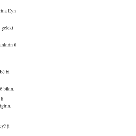
rina Eyn
 gelekî
ankirin û
bê bi
ê bikin.
li
igirin.
yê ji