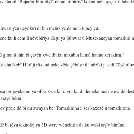
 sînorê "Bajarên Jibîrbûyî" de ne, rûbirûyî kolandinên qaçax û talanki
nwarî yên qeydkirî di bin metirsiyê de ne û li pey çû:
hene ku li cem Birêvebiriya Giştî ya Şûnwar û Muzexaneyan tomarkirî n
giran û min bi çavên xwe dît ku mixabin hemû hatine xerakirin."
 Keleha Nebî Hûrî jî rûxandineke zêde çêbûye û "nêzîkî ji sedî 70yê rûbe
hsa projeyeke nû ya ofîsa xwe kir û got ku di demeke nêz de ew dê dest
arayê bikin.
 ev proje dê bi du awayan be: Tomarkirina li ser kaxezê û tomarkirina
dê bi rêya teknolojiya 3D were wênekirin da ku wekî arşîv bimîne.