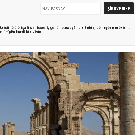
xistinê û êrîşa li ser bawerî, gel û neteweyên din hebin,
dê neyêne erêkirin.
st û
tîpên kurdî
binivîsin