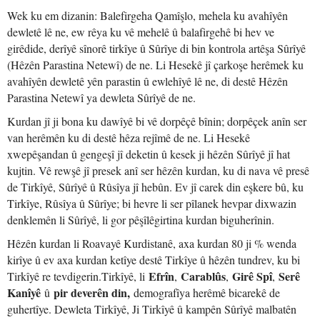
Wek ku em dizanin: Balefirgeha Qamîşlo, mehela ku avahîyên
dewletê lê ne, ew rêya ku vê mehelê û balafirgehê bi hev ve
girêdide, derîyê sînorê tirkîye û Sûrîye di bin kontrola artêşa Sûrîyê
(Hêzên Parastina Netewî) de ne. Li Hesekê jî çarkoşe herêmek ku
avahîyên dewletê yên parastin û ewlehîyê lê ne, di destê Hêzên
Parastina Netewî ya dewleta Sûrîyê de ne.
Kurdan jî ji bona ku dawîyê bi vê dorpêçê bînin; dorpêçek anîn ser
van herêmên ku di destê hêza rejîmê de ne. Li Hesekê
xwepêşandan û gengeşî jî deketin û kesek ji hêzên Sûrîyê jî hat
kujtin. Vê rewşê jî presek anî ser hêzên kurdan, ku di nava vê presê
de Tirkîyê, Sûrîyê û Rûsîya jî hebûn. Ev jî carek din eşkere bû, ku
Tirkîye, Rûsîya û Sûrîye; bi hevre li ser pîlanek hevpar dixwazin
denklemên li Sûrîyê, li gor pêşîlêgirtina kurdan biguherînin.
Hêzên kurdan li Roavayê Kurdistanê, axa kurdan 80 ji % wenda
kirîye û ev axa kurdan ketîye destê Tirkîye û hêzên tundrev, ku bi
Efrîn
Carablûs
Girê Spî
Serê
Tirkîyê re tevdigerin.Tirkîyê, li
,
,
,
Kanîyê
pir deverên din,
û
demografîya herêmê bicarekê de
guhertîye. Dewleta Tirkîyê, Ji Tirkîyê û kampên Sûrîyê malbatên