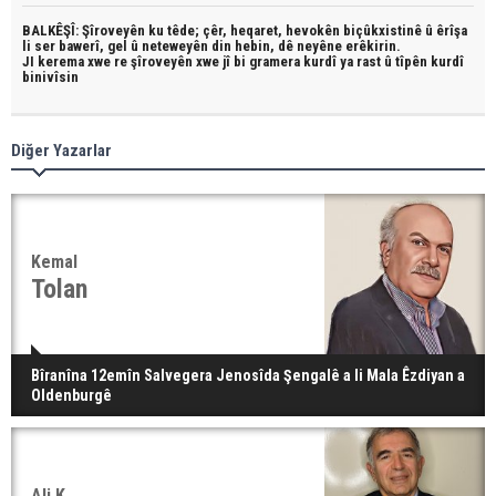
BALKÊŞÎ: Şîroveyên ku têde;
çêr, heqaret, hevokên biçûkxistinê û êrîşa
li ser bawerî, gel û neteweyên din hebin,
dê neyêne erêkirin.
JI kerema xwe re şîroveyên xwe jî bi
gramera kurdî
ya rast û
tîpên kurdî
binivîsin
Diğer Yazarlar
Kemal
Tolan
Bîranîna 12emîn Salvegera Jenosîda Şengalê a li Mala Êzdiyan a
Oldenburgê
Ali K.