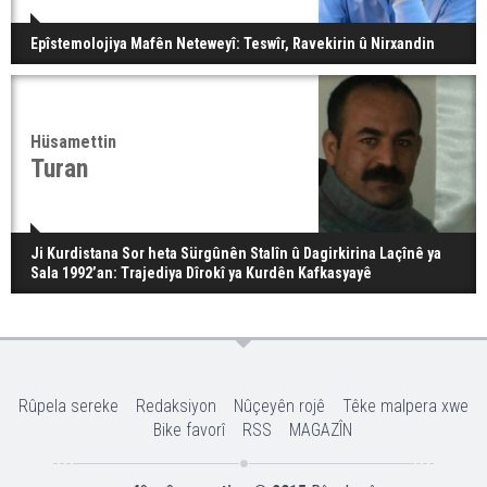
Epîstemolojiya Mafên Neteweyî: Teswîr, Ravekirin û Nirxandin
Hüsamettin
Turan
Ji Kurdistana Sor heta Sürgûnên Stalîn û Dagirkirina Laçînê ya
Sala 1992’an: Trajediya Dîrokî ya Kurdên Kafkasyayê
Rûpela sereke
Redaksiyon
Nûçeyên rojê
Têke malpera xwe
Bike favorî
RSS
MAGAZÎN