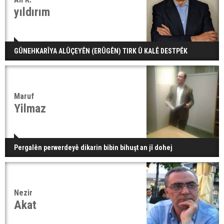
yıldırım
GÛNEHKARÎYA ALÛÇEYÊN (ERÛGÊN) TIRK Û KALÊ DESTPÊK
Maruf
Yilmaz
Pergalên perwerdeyê dikarin bibin bihuşt an jî dohej
Nezir
Akat