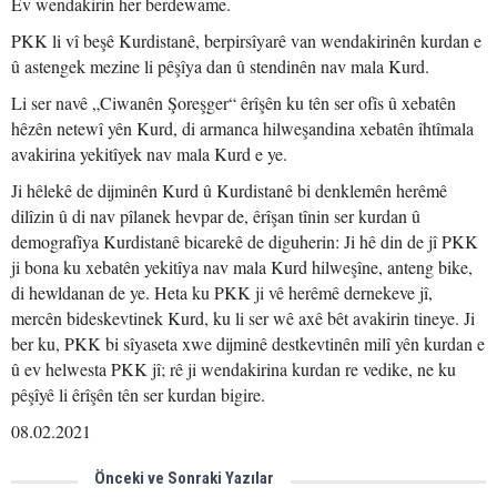
Ev wendakirin her berdewame.
PKK li vî beşê Kurdistanê, berpirsîyarê van wendakirinên kurdan e
û astengek mezine li pêşîya dan û stendinên nav mala Kurd.
Li ser navê „Ciwanên Şoreşger“ êrîşên ku tên ser ofîs û xebatên
hêzên netewî yên Kurd, di armanca hilweşandina xebatên îhtîmala
avakirina yekitîyek nav mala Kurd e ye.
Ji hêlekê de dijminên Kurd û Kurdistanê bi denklemên herêmê
dilîzin û di nav pîlanek hevpar de, êrîşan tînin ser kurdan û
demografîya Kurdistanê bicarekê de diguherin: Ji hê din de jî PKK
ji bona ku xebatên yekitîya nav mala Kurd hilweşîne, anteng bike,
di hewldanan de ye. Heta ku PKK ji vê herêmê dernekeve jî,
mercên bideskevtinek Kurd, ku li ser wê axê bêt avakirin tineye. Ji
ber ku, PKK bi sîyaseta xwe dijminê destkevtinên milî yên kurdan e
û ev helwesta PKK jî; rê ji wendakirina kurdan re vedike, ne ku
pêşîyê li êrîşên tên ser kurdan bigire.
08.02.2021
Önceki ve Sonraki Yazılar