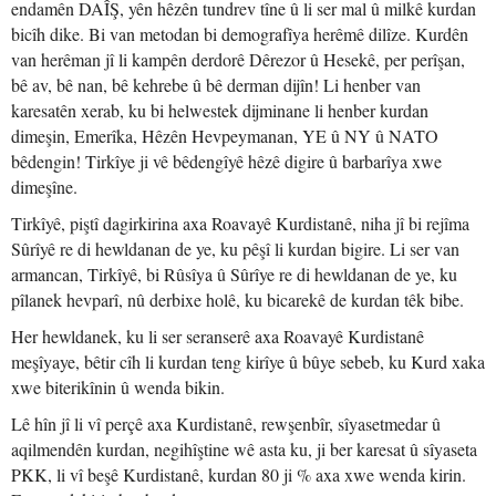
endamên DAÎŞ, yên hêzên tundrev tîne û li ser mal û milkê kurdan
bicîh dike. Bi van metodan bi demografîya herêmê dilîze. Kurdên
van herêman jî li kampên derdorê Dêrezor û Hesekê, per perîşan,
bê av, bê nan, bê kehrebe û bê derman dijîn! Li henber van
karesatên xerab, ku bi helwestek dijminane li henber kurdan
dimeşin, Emerîka, Hêzên Hevpeymanan, YE û NY û NATO
bêdengin! Tirkîye ji vê bêdengîyê hêzê digire û barbarîya xwe
dimeşîne.
Tirkîyê, piştî dagirkirina axa Roavayê Kurdistanê, niha jî bi rejîma
Sûrîyê re di hewldanan de ye, ku pêşî li kurdan bigire. Li ser van
armancan, Tirkîyê, bi Rûsîya û Sûrîye re di hewldanan de ye, ku
pîlanek hevparî, nû derbixe holê, ku bicarekê de kurdan têk bibe.
Her hewldanek, ku li ser seranserê axa Roavayê Kurdistanê
meşîyaye, bêtir cîh li kurdan teng kirîye û bûye sebeb, ku Kurd xaka
xwe biterikînin û wenda bikin.
Lê hîn jî li vî perçê axa Kurdistanê, rewşenbîr, sîyasetmedar û
aqilmendên kurdan, negihîştine wê asta ku, ji ber karesat û sîyaseta
PKK, li vî beşê Kurdistanê, kurdan 80 ji % axa xwe wenda kirin.