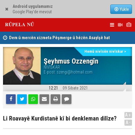
Android uygulamamız
Yükle
Google Play'de mevcut
Dem û mercên xizmeta Pêşmerge û hêzên Asayîşê hat
Jina Kurd Ş
pejirandin
Hemû nivîsên nivîskar >
Şeyhmus Ozzengîn
NIVÎSKAR
E-post:
szengi@hotmail.com
12:21
09 Sibate 2021
A+
Li Roavayê Kurdistanê kî bi denkleman dilîze?
A-