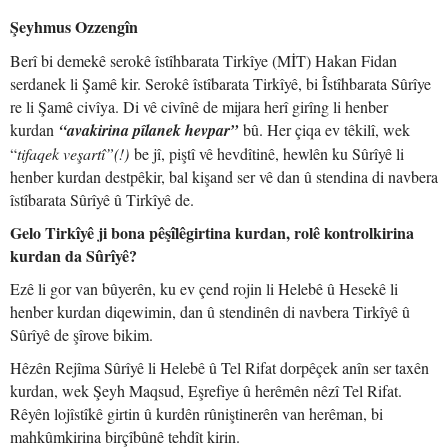
Şeyhmus Ozzengîn
Berî bi demekê serokê îstîhbarata Tirkîye (MİT) Hakan Fidan
serdanek li Şamê kir. Serokê îstîbarata Tirkîyê, bi Îstîhbarata Sûrîye
re li Şamê civîya. Di vê civînê de mijara herî girîng li henber
kurdan
“avakirina pîlanek hevpar”
bû. Her çiqa ev têkilî, wek
“
tifaqek veşartî”(!)
be jî, piştî vê hevdîtinê, hewlên ku Sûrîyê li
henber kurdan destpêkir, bal kişand ser vê dan û stendina di navbera
îstîbarata Sûrîyê û Tirkîyê de.
Gelo Tirkîyê ji bona pêşîlêgirtina kurdan, rolê kontrolkirina
kurdan da Sûrîyê?
Ezê li gor van bûyerên, ku ev çend rojin li Helebê û Hesekê li
henber kurdan diqewimin, dan û stendinên di navbera Tirkîyê û
Sûrîyê de şîrove bikim.
Hêzên Rejîma Sûrîyê li Helebê û Tel Rifat dorpêçek anîn ser taxên
kurdan, wek Şeyh Maqsud, Eşrefiye û herêmên nêzî Tel Rifat.
Rêyên lojîstîkê girtin û kurdên rûniştinerên van herêman, bi
mahkûmkirina birçîbûnê tehdît kirin.