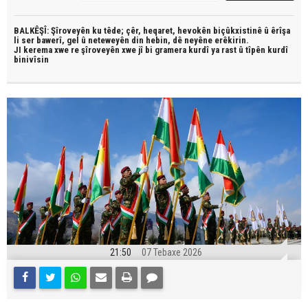
BALKÊŞÎ: Şîroveyên ku têde;
çêr, heqaret, hevokên biçûkxistinê û êrîşa
li ser bawerî, gel û neteweyên din hebin,
dê neyêne erêkirin.
JI kerema xwe re şîroveyên xwe jî bi
gramera kurdî
ya rast û
tîpên kurdî
binivîsin
21:50
07 Tebaxe 2026