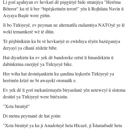
Li gorî agahiyan ev hevkarî dê piştgiriyê bide stratejiya "Herêma
Bêteror" ku rê li ber “bipêşketinên terorê” yên li Rojhilata Navîn û
Asyaya Başûr were girtin.
Ji bo Tirkiyeyê, ev peyman ne alternatîfa endamtiya NATOyê ye lê
wekî temamkerê wê tê dîtin.
Tê pêşbînîkirin ku bi vê hevkariyê re ewlehiya rêyên bazirganiya
deryayî ya cîhanî zêdetir bibe.
Hat diyarkirin ku ev yek dê bandoreke erênî li hinardekirin û
dabînkirina enerjiyê ya Tirkiyeyê bike.
Her wiha hat destnîşankirin ku şandina leşkerên Tirkiyeyê ya
herêmên krîzê ne bi awayekî otomatîk e.
Ev yek dê li gorî mekanîzmayên biryardanê yên neteweyî û sîstema
destûrî ya Tirkiyeyê were birêxistin.
"Xeta biratiyê"
Di metna peymanê de hat gotin:
"Xeta biratiyê ya ku ji Anadoluyê heta Hîcazê, ji Îslamabadê heta