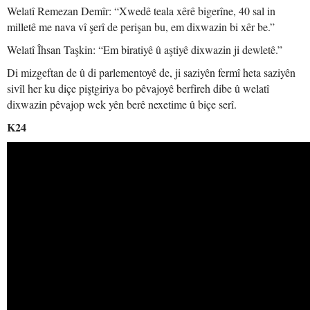
Welatî Remezan Demîr: “Xwedê teala xêrê bigerîne, 40 sal in
milletê me nava vî şerî de perişan bu, em dixwazin bi xêr be.”
Welatî Îhsan Taşkin: “Em biratiyê û aştiyê dixwazin ji dewletê.”
Di mizgeftan de û di parlementoyê de, ji saziyên fermî heta saziyên
sivîl her ku diçe piştgiriya bo pêvajoyê berfireh dibe û welatî
dixwazin pêvajop wek yên berê nexetime û biçe serî.
K24