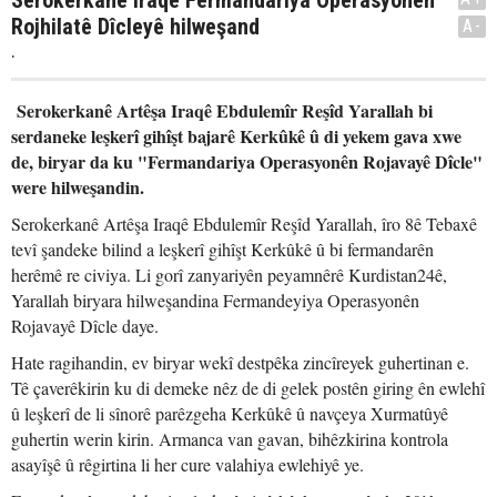
Serokerkanê Iraqê Fermandariya Operasyonên
Rojhilatê Dîcleyê hilweşand
A-
.
Serokerkanê Artêşa Iraqê Ebdulemîr Reşîd Yarallah bi
serdaneke leşkerî gihîşt bajarê Kerkûkê û di yekem gava xwe
de, biryar da ku "Fermandariya Operasyonên Rojavayê Dîcle"
were hilweşandin.
Serokerkanê Artêşa Iraqê Ebdulemîr Reşîd Yarallah, îro 8ê Tebaxê
tevî şandeke bilind a leşkerî gihîşt Kerkûkê û bi fermandarên
herêmê re civiya. Li gorî zanyariyên peyamnêrê Kurdistan24ê,
Yarallah biryara hilweşandina Fermandeyiya Operasyonên
Rojavayê Dîcle daye.
Hate ragihandin, ev biryar wekî destpêka zincîreyek guhertinan e.
Tê çaverêkirin ku di demeke nêz de di gelek postên giring ên ewlehî
û leşkerî de li sînorê parêzgeha Kerkûkê û navçeya Xurmatûyê
guhertin werin kirin. Armanca van gavan, bihêzkirina kontrola
asayîşê û rêgirtina li her cure valahiya ewlehiyê ye.