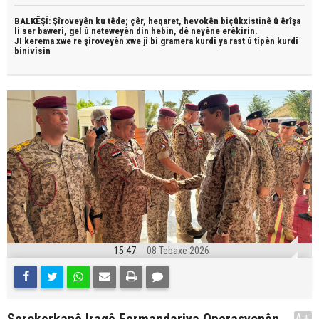
BALKÊŞÎ: Şîroveyên ku têde;
çêr, heqaret, hevokên biçûkxistinê û êrîşa
li ser bawerî, gel û neteweyên din hebin,
dê neyêne erêkirin.
JI kerema xwe re şîroveyên xwe jî bi
gramera kurdî
ya rast û
tîpên kurdî
binivîsin
15:47
08 Tebaxe 2026
A+