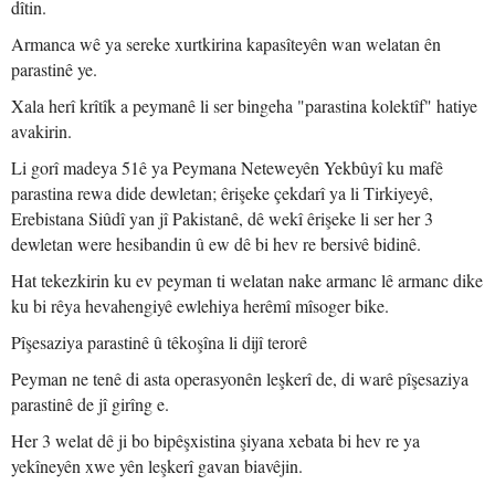
dîtin.
Armanca wê ya sereke xurtkirina kapasîteyên wan welatan ên
parastinê ye.
Xala herî krîtîk a peymanê li ser bingeha "parastina kolektîf" hatiye
avakirin.
Li gorî madeya 51ê ya Peymana Neteweyên Yekbûyî ku mafê
parastina rewa dide dewletan; êrişeke çekdarî ya li Tirkiyeyê,
Erebistana Siûdî yan jî Pakistanê, dê wekî êrişeke li ser her 3
dewletan were hesibandin û ew dê bi hev re bersivê bidinê.
Hat tekezkirin ku ev peyman ti welatan nake armanc lê armanc dike
ku bi rêya hevahengiyê ewlehiya herêmî mîsoger bike.
Pîşesaziya parastinê û têkoşîna li dijî terorê
Peyman ne tenê di asta operasyonên leşkerî de, di warê pîşesaziya
parastinê de jî girîng e.
Her 3 welat dê ji bo bipêşxistina şiyana xebata bi hev re ya
yekîneyên xwe yên leşkerî gavan biavêjin.