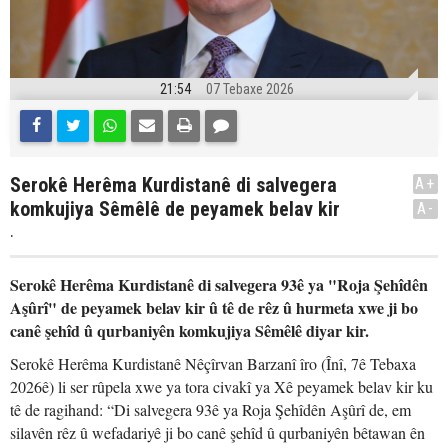
21:54
07 Tebaxe 2026
Serokê Herêma Kurdistanê di salvegera
A+
komkujiya Sêmêlê de peyamek belav kir
A-
.
Serokê Herêma Kurdistanê di salvegera 93ê ya "Roja Şehîdên
Aşûrî" de peyamek belav kir û tê de rêz û hurmeta xwe ji bo
canê şehîd û qurbaniyên komkujiya Sêmêlê diyar kir.
Serokê Herêma Kurdistanê Nêçîrvan Barzanî îro (Înî, 7ê Tebaxa
2026ê) li ser rûpela xwe ya tora civakî ya Xê peyamek belav kir ku
tê de ragihand: “Di salvegera 93ê ya Roja Şehîdên Aşûrî de, em
silavên rêz û wefadariyê ji bo canê şehîd û qurbaniyên bêtawan ên