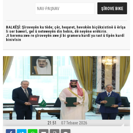
BALKÊŞÎ: Şîroveyên ku têde;
çêr, heqaret, hevokên biçûkxistinê û êrîşa
li ser bawerî, gel û neteweyên din hebin,
dê neyêne erêkirin.
JI kerema xwe re şîroveyên xwe jî bi
gramera kurdî
ya rast û
tîpên kurdî
binivîsin
21:51
07 Tebaxe 2026