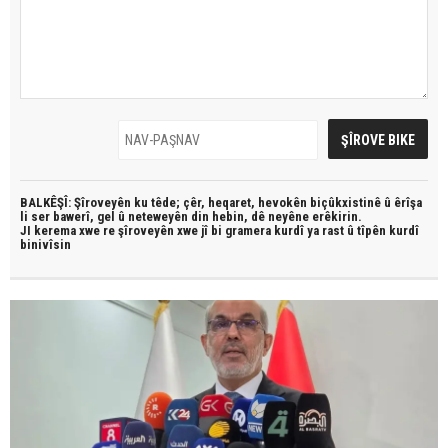
BALKÊŞÎ: Şîroveyên ku têde;
çêr, heqaret, hevokên biçûkxistinê û êrîşa
li ser bawerî, gel û neteweyên din hebin,
dê neyêne erêkirin.
JI kerema xwe re şîroveyên xwe jî bi
gramera kurdî
ya rast û
tîpên kurdî
binivîsin