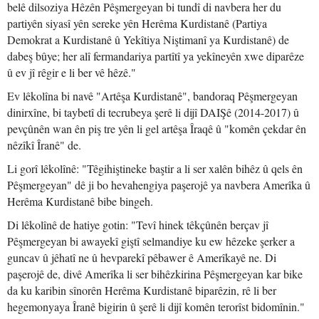
belê dilsoziya Hêzên Pêşmergeyan bi tundî di navbera her du
partiyên siyasî yên sereke yên Herêma Kurdistanê (Partiya
Demokrat a Kurdistanê û Yekîtiya Niştimanî ya Kurdistanê) de
dabeş bûye; her alî fermandariya partîtî ya yekîneyên xwe diparêze
û ev jî rêgir e li ber vê hêzê."
Ev lêkolîna bi navê "Artêşa Kurdistanê", bandoraq Pêşmergeyan
dinirxîne, bi taybetî di tecrubeya şerê li dijî DAIŞê (2014-2017) û
pevçûnên wan ên piş tre yên li gel artêşa Îraqê û "komên çekdar ên
nêzîkî Îranê" de.
Li gorî lêkolînê: "Têgihiştineke baştir a li ser xalên bihêz û qels ên
Pêşmergeyan" dê ji bo hevahengiya paşerojê ya navbera Amerîka û
Herêma Kurdistanê bibe bingeh.
Di lêkolînê de hatiye gotin: "Tevî hinek têkçûnên berçav jî
Pêşmergeyan bi awayekî giştî selmandiye ku ew hêzeke şerker a
guncav û jêhatî ne û hevparekî pêbawer ê Amerîkayê ne. Di
paşerojê de, divê Amerîka li ser bihêzkirina Pêşmergeyan kar bike
da ku karibin sînorên Herêma Kurdistanê biparêzin, rê li ber
hegemonyaya Îranê bigirin û şerê li dijî komên terorîst bidomînin."