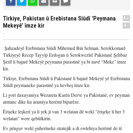
Tirkiye, Pakistan û Erebistana Siûdî ‘Peymana
A+
Mekeyê’ îmze kir
A-
.
Şahzadeyê Erebistana Siûdî Mihemed Bin Selman, Serokkomarê
Tirkiyeyê Recep Tayyîp Erdogan û Serokwezîrê Pakistanê Şehbaz
Şerîf li bajarê Mekeyê peymana parastinê ya bi navê “Meke” îmze
kir.
Tirkiye, Erebistana Siûdî û Pakistanê li bajarê Mekeyê yê Erebistana
Siûdî peymaneke parastinê ya hevbeş îmze kir.
Li gorî daxuyaniya Wezareta Karên Derve ya Pakistanê, ev peyman
armanc dike ku aramiya herêmî biparêze.
Êrişeke leşkerî ya li yek ji van 3 welatan dê wekî "êrişeke li her 3
welatan" were qebûlkirin.
Ev pêngav wekî guherîneke stratejîk a di ewlehiya herêmê de tê