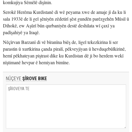
komkujiya Sêmêlê dişînin.
Serokê Herêma Kurdistanê di wê peyama xwe de amaje jî da ku li
sala 1933ê de li gel şêniyên zêdetirî şêst gundên parêzgehên Mûsil û
Dihokê, ew Aşûrî bûn qurbaniyên destê deshilata wî çaxî ya
padîşahiyê ya Iraqê.
Nêçîrvan Barzanî di vê bîranîna biêş de, ligel tekezkirina li ser
parastin û xurtkirina çanda piralî, pêkveyjiyan û hevduqebûlkirinê,
hemî pêkhateyan piştrast dike ku Kurdistan dê ji bo herdem wekî
nîştimanê hevpar ê hemiyan bimîne.
NÛÇEYE
ŞÎROVE BIKE