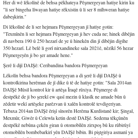
Her di wê lêkolînê de behsa pêkhateya Pêşmergeyan hatiye kirin ku
"li ser bingeha lîwayan hatiye rêkxistin û li ser 8 mîhweran hatiye
dabeşkirin."
Di lêkolînê de li ser hejmara Pêşmergeyan jî hatiye gotin:
"Texmînên li ser hejmara Pêşmergeyan ji hev cuda ne; hinek dibêjin
di navbera 190 û 250 hezarî de ye û hinekên din jî dibêjin digihe
350 hezarî. Lê belê li gorî nirxandineke sala 2021ê, nêzîkî 56 hezar
Pêşmergeyên ji bo şer amade hene."
Şerê li dijî DAIŞê: Ceribandina bandora Pêşmergeyan
Lêkolîn behsa bandora Pêşmergeyan a di şerê li dijî DAIŞê û
kontrolkirina herêman de jî dike û tê de hatiye gotin: "Sala 2014an
DAIŞê Mûsil kontrol kir û artêşa Îraqê rûxiya. Pêşmerge di
destpêkê de ji bo şerekî ew qasî mezin û klasîk ne amade bûn û
zêdetir wekî artêşeke parêzvan û xalên kontrolê tevdigeriyan.
Tebaxa 2014an DAIŞê êrişî sînorên Herêma Kurdistanê kir; Şingal,
Mexmûr, Giwêr û Celewla ketin destê DAIŞê. Sedema têkçûnên
destpêkê nebûna çekên giran û otomobîlên zirxpoş bû ku rûbirûyî
otomobîlên bombebarkirî yên DAIŞê bibin. Bi piştgiriya asmanî ya