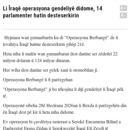
Li Îraqê operasyona gendeliyê didome, 14
A+
parlamenter hatin desteserkirin
A-
.
Hejmara wan gumanbarên ku di "Operasyona Berbangê" de li
tevahiya Îraqê hatine desteserkirin gihîşt 21ê.
Heta niha li malên wan gumanbaran dest danîne ser zêdetirî 22
milyon dolaran û 124 milyar dînaran.
Her wiha dest danîne ser gelek xanî û otomobîlan jî.
Operasyona Berbangê li 8 parêzgehan
"Operasyona Berbangê" ji bo têkoşîna li dijî gendeliyê li Îraqê pêk
tê.
Operasyonê sibeha 28ê Hezîrana 2026an li Bexda û parêzgehên din
ên Îraqê dest pê kir û heta niha didome.
Ev operasyon bi çavdêriya rasterast a Serokê Encumena Bilind a
Dadweriyê Fayeq Zêdan û Serokwezîrê Îraqê Elî Zeydî tê