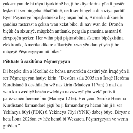
çaksaziyan de bi rêya fişarkirinê be, ji bo diyarkirina pîle û postên
leşkerî li ser bingeha jêhatîbûnê, ne li ser bingeha dilsoziya partîtî.
Eger Pêşmerge bipêşketineke baş nîşan bidin, Amerîka dikare bi
şandina rasterast a çekan wan xelat bike, di nav wan de: Dronên
biçûk ên sîxuriyê, mûşekên antîtank, pergala parastina asmanî û
zirxpoşên şerker. Her wiha piştî piştrastbûna sîstema bipêşxistina
elektronîk, Amerîka dikare alîkariyên xwe yên darayî yên ji bo
mûçeyê Pêşmergeyan nû bike."
Pêkhate û sazîbûna Pêşmergeyan
Di beşeke din a lêkolînê de behsa naverokên destûrî yên Îraqê yên li
ser Pêşmergeyan hatiye kirin: "Destûra sala 2005an a Îraqê Herêma
Kurdistanê û desthilatên wê nas kirin (Madeya 117an) û maf da
wan ku xwediyê hêzên ewlehiya navxweyî yên wekî polîs û
parêzvanên herêmê bin (Madeya 121ê). Her çend Serokê Herêma
Kurdistanê fermandarê giştî be jî fermandariya hêzan hîn jî li ser
Yekîneya 80yî (PDK) û Yekîneya 70yî (YNK) dabeş bûye. Biryar e
heta Îlona 2026an ev hêz hemû bi Wezareta Pêşmergeyan ve werin
girêdan."