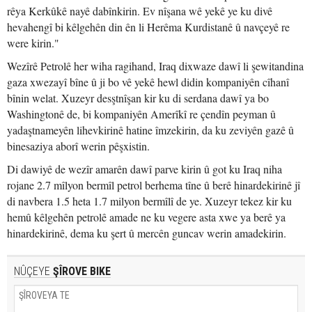
rêya Kerkûkê nayê dabînkirin. Ev nîşana wê yekê ye ku divê
hevahengî bi kêlgehên din ên li Herêma Kurdistanê û navçeyê re
were kirin."
Wezîrê Petrolê her wiha ragihand, Iraq dixwaze dawî li şewitandina
gaza xwezayî bîne û ji bo vê yekê hewl didin kompaniyên cîhanî
bînin welat. Xuzeyr desştnîşan kir ku di serdana dawî ya bo
Washingtonê de, bi kompaniyên Amerîkî re çendîn peyman û
yadaştnameyên lihevkirinê hatine îmzekirin, da ku zeviyên gazê û
binesaziya aborî werin pêşxistin.
Di dawiyê de wezîr amarên dawî parve kirin û got ku Iraq niha
rojane 2.7 mîlyon bermîl petrol berhema tîne û berê hinardekirinê jî
di navbera 1.5 heta 1.7 milyon bermîlî de ye. Xuzeyr tekez kir ku
hemû kêlgehên petrolê amade ne ku vegere asta xwe ya berê ya
hinardekirinê, dema ku şert û mercên guncav werin amadekirin.
NÛÇEYE
ŞÎROVE BIKE