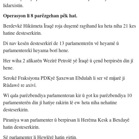
lidarxistin.
Operasyon li 8 parêzgehan pêk hat.
Berdevkê Hikûmeta Îraqê roja duşemê ragihand ku heta niha 21 kes
hatine desteserkirin.
Di nav kesên desteserkirî de 13 parlamenterên vê heyamê û
parlamenterekî heyama borî hene.
Her wiha 2 alîkarên Wezîrê Petrolê yê Îraqê û çend berpirsên din jî
hene.
Serokê Fraksiyona PDKyê Şaxewan Ebdulah li ser vê mijarê ji
Rûdawê re axivî.
Wî qala parêzbendiya parlamenteran kir û got ku parêzbendiya 10
parlamenterên din jî hatiye rakirin lê ew heta niha nehatine
desteserkirin.
Piraniya wan parlamenter û berpirsan li Herêma Kesk a Bexdayê
hatin desteserkirin.
Sê parlamenter li Hewlêrê hatin girtin.