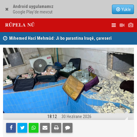
Android uygulamamız
Yükle
Google Play'de mevcut
Mihemed Hacî Mehmûd: Ji bo parastina Iraqê, çareserî
Serokerkan
sîstema konfederalî ye
Dîcleyê hi
18:12
30 Hezîrane 2026