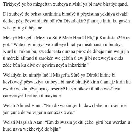
Tirkiyeyê ye bo mizgeftan xutbeya nivîskî ya bi navê biratiyê şand.
Di xutbeyê de behsa xurtkirina biratîyê û pêşxistina yekîtiya civakî
derket pêş. Peywirdarên olî yên Diyarbekirê jî amaje kirin ku gavên
wisa girîng û hêja ne
Melayê Mizgefta Mezin a Sûrê Mele Hemîd Elçî ji Kurdistan24ê re
got: “Wate û giringiya vê xutbeyê biratiya misilmanan û biratiya
Kurd û Tirkan bû, xwedê teala qurana pîroz de dibêje min we ji jin
û mêrekî afirand û zarokên we çêbûn û ew jî bi neteweyên cuda
zêde bûn ku divê ev qewim neyên înkarkirin.”
Welatiyên ku nimêja înê li Mizgefta Sûrê ya Dîrokî kirine bi
keyfxweşî pêşwaziya xutbeya bi navê biratiyê kirin û amaje kirin ku
ew dixwazin pêvajoya çareseriyê bi ser bikeve û bibe wesîleya
çareseriyek berfireh û mayînde.
Welatî Ahmed Emîn: “Em dixwazin şer bi dawî bibe, mirovên me
yên çune derve vegerin ser axax xwe.”
Welatî Maşalah Atan: “Em dxiwazin yekîtî çêbe, girtî bên werdan û
kurd nava wekheviyê de bijîn.”