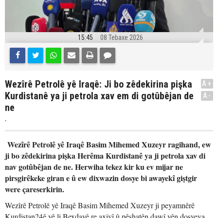
15:45
08 Tebaxe 2026
Wezîrê Petrolê yê Iraqê: Ji bo zêdekirina pişka
A+
Kurdistanê ya ji petrola xav em di gotûbêjan de
A-
ne
.
Wezîrê Petrolê yê Iraqê Basim Mihemed Xuzeyr ragihand, ew
ji bo zêdekirina pişka Herêma Kurdistanê ya ji petrola xav di
nav gotûbêjan de ne. Herwiha tekez kir ku ev mijar ne
pirsgirêkeke giran e û ew dixwazin dosye bi awayekî giştgir
were çareserkirin.
Wezîrê Petrolê yê Iraqê Basim Mihemed Xuzeyr ji peyamnêrê
Kurdistan24ê yê li Bexdayê re axivî û pêşhatên dawî yên dosyeya