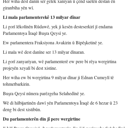
Her wiha dest danîn ser gelek xaniyan û çend saetên destan ên
giranbiha yên wî.
Li mala parlamenterekê 13 milyar dînar
Li gorî lêkolînên Rûdawê, yek ji kesên desteserkirî jî endama
Parlamentoya Îraqê Buşra Qeysî ye.
Ew parlamentera Fraksiyona Avakirin û Bipêşketinê ye.
Li mala wê dest danîne ser 13 milyar dînaran.
Li gorî zanyariyan, wê parlamenterê ew pere bi rêya wergirtina
projeyên xeyalî bi dest xistine.
Her wiha ew bi wergirtina 9 milyar dînar ji Ednan Cumeylî tê
tohmetbarkirin.
Buşra Qeysî nûnera parêzgeha Selahedînê ye.
Wê di hilbijartinên dawî yên Parlamentoya Îraqê de 6 hezar û 23
deng bi dest xistibûn.
Du parlamenterên din jî pere wergirtine