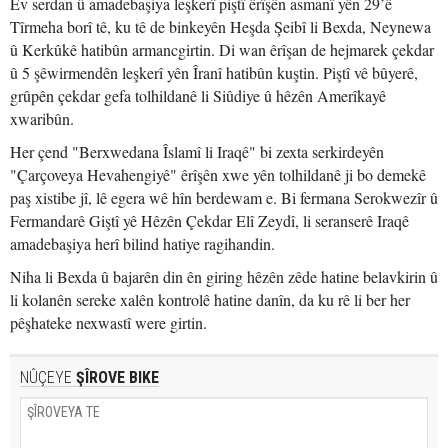
Ev serdan û amadebaşiya leşkerî piştî êrîşên asmanî yên 29’ê
Tîrmeha borî tê, ku tê de binkeyên Heşda Şeibî li Bexda, Neynewa
û Kerkûkê hatibûn armancgirtin. Di wan êrîşan de hejmarek çekdar
û 5 şêwirmendên leşkerî yên Îranî hatibûn kuştin. Piştî vê bûyerê,
grûpên çekdar gefa tolhildanê li Siûdiye û hêzên Amerîkayê
xwaribûn.
Her çend "Berxwedana Îslamî li Iraqê" bi zexta serkirdeyên
"Çarçoveya Hevahengiyê" êrîşên xwe yên tolhildanê ji bo demekê
paş xistibe jî, lê egera wê hîn berdewam e. Bi fermana Serokwezîr û
Fermandarê Giştî yê Hêzên Çekdar Elî Zeydî, li seranserê Iraqê
amadebaşiya herî bilind hatiye ragihandin.
Niha li Bexda û bajarên din ên giring hêzên zêde hatine belavkirin û
li kolanên sereke xalên kontrolê hatine danîn, da ku rê li ber her
pêşhateke nexwastî were girtin.
NÛÇEYE
ŞÎROVE BIKE