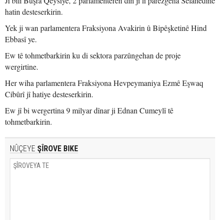
Ji bilî Buşra Qeysiyê, 2 parlamenterên din jî li parêzgeha Selahedînê
hatin desteserkirin.
Yek ji wan parlamentera Fraksiyona Avakirin û Bipêşketinê Hind
Ebbasî ye.
Ew tê tohmetbarkirin ku di sektora parzûngehan de proje
wergirtine.
Her wiha parlamentera Fraksiyona Hevpeymaniya Ezmê Eşwaq
Cibûrî jî hatiye desteserkirin.
Ew jî bi wergertina 9 milyar dînar ji Ednan Cumeylî tê
tohmetbarkirin.
NÛÇEYE
ŞÎROVE BIKE