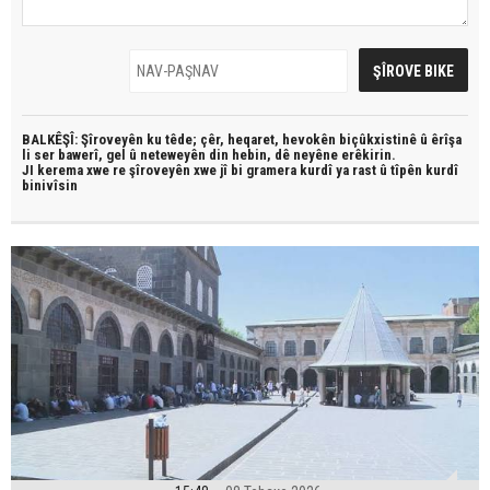
BALKÊŞÎ: Şîroveyên ku têde;
çêr, heqaret, hevokên biçûkxistinê û êrîşa
li ser bawerî, gel û neteweyên din hebin,
dê neyêne erêkirin.
JI kerema xwe re şîroveyên xwe jî bi
gramera kurdî
ya rast û
tîpên kurdî
binivîsin