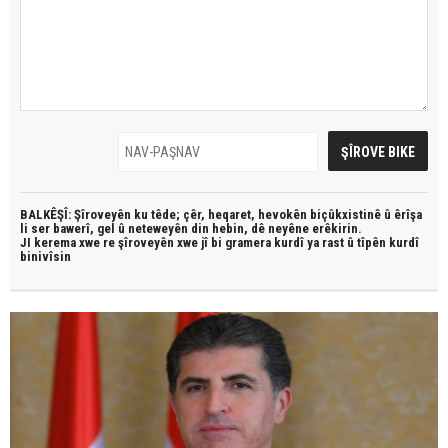
BALKÊŞÎ: Şîroveyên ku têde;
çêr, heqaret, hevokên biçûkxistinê û êrîşa
li ser bawerî, gel û neteweyên din hebin,
dê neyêne erêkirin.
JI kerema xwe re şîroveyên xwe jî bi
gramera kurdî
ya rast û
tîpên kurdî
binivîsin