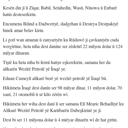
Kesên din jî li Zîqar, Babil, Selahedîn, Wasit, Nînowa û Enbarê
hatin desteserkirin.
Encumena Bilind a Dadweriyê, dadgehan û Desteya Destpakiyê
hinek amar belav kirin.
Li gorî wan amaran û zanyariyên ku Rûdawê ji çavkaniyên cuda
wergirtine, heta niha dest danîne ser zêdetirî 22 milyon dolar û 124
milyar dînaran.
Tiştê ku heta niha bi fermî hatiye eşkerekirin, samana her du
alîkarên Wezîrê Petrolê yê Îraqê ye.
Ednan Cumeylî alîkarê berê yê wezîrê petrolê yê Îraqê bû.
Hikûmeta Îraqê dest danîn ser 98 milyar dînar, 11 milyon dolar, 70
xanî, 21 otomobîl û sê kîlo zêrên wî.
Hikûmeta her wiha dest danî li ser samana Elî Mearic Behadliyê ku
Alîkarê Wezîrê Petrolê yê Karûbarên Dabeşkirinê ye jî.
Dest bi ser 11 milyona dolar û 4 miêyar dînarên wî de hat girtin.