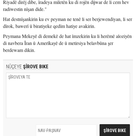
Riyadê dirêj dibe, îradeya miletên ku di rojên dijwar de li cem hev
radiwestin nîşan dide."
Hat destnîşankirin ku ev peyman ne tenê li ser berjewendiyan, li ser
dîrok, bawerî û biratiyeke qedîm hatiye avakirin.
Peymana Mekeyê di demekê de hat îmzekirin ku li herêmê aloziyên
di navbera Îran û Amerîkayê de û metirsiya belavbûna şer
berdewam dikin.
NÛÇEYE
ŞÎROVE BIKE