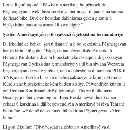
Loma li gorî raporê: "Pêwîst e Amerîka ji bo pênasekirina
Pêşmergeyan a wekî hêza sereke ya berpirsyar di parastina sînoran
de fişarê bike. Divê ev hewldan dabînkirina çekên girantir û
bipêşxistina parastina asmanî li xwe bigire."
Şertên Amerîkayê yên ji bo çaksazî û yekxistina fermandariyê
Di lêkolînê de behsa "şert û fişaran" a ji bo yekxistina Pêşmergeyan
hatiye kirin û tê gotin: "Bipêşxistina pêwendiyên Amerîka û
Herêma Kurdistanê divê bi bipêşketineke rasteqîn a di çaksaziyên
Pêşmergeyan û yekxistina fermandariyê ya di bin sîwana Wezareta
Pêşmergeyan de were girêdan, ne ku dabeşbûna di navbera PDK û
YNKyê de. Tevî ku bi salan e behsa çaksaziyê tê kirin jî, Herêma
Kurdistanê bipêşketineke kêm bi dest xistiye. Pêwendiyên kûr ên li
gel Herêma Kurdistanê divê dilgiraniyên Tirkiye û hikûmeta
Bexdayê jî li ber çavan bigirin. Eger Bexda hewandina komên
çekdar û karkirina li dijî berjewendiyên Amerîkayê bi rêya Tehranê
bidomîne, wê demê dê sedemên bihêzkirina Pêşmergeyan zêdetir
bibin."
Li gorî lêkolînê: "Divê beşdariya zêdetir a Amerîkayê ya di