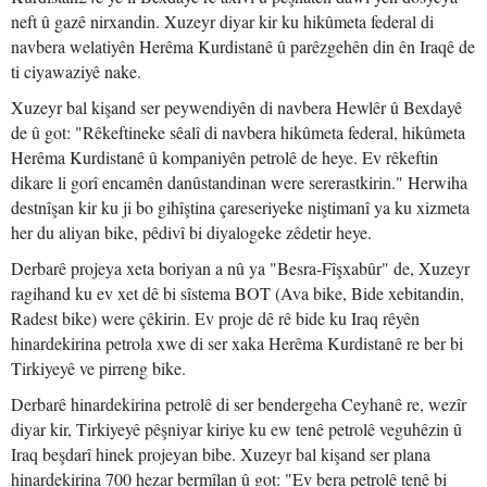
neft û gazê nirxandin. Xuzeyr diyar kir ku hikûmeta federal di
navbera welatiyên Herêma Kurdistanê û parêzgehên din ên Iraqê de
ti ciyawaziyê nake.
Xuzeyr bal kişand ser peywendiyên di navbera Hewlêr û Bexdayê
de û got: "Rêkeftineke sêalî di navbera hikûmeta federal, hikûmeta
Herêma Kurdistanê û kompaniyên petrolê de heye. Ev rêkeftin
dikare li gorî encamên danûstandinan were sererastkirin." Herwiha
destnîşan kir ku ji bo gihîştina çareseriyeke niştimanî ya ku xizmeta
her du aliyan bike, pêdivî bi diyalogeke zêdetir heye.
Derbarê projeya xeta boriyan a nû ya "Besra-Fîşxabûr" de, Xuzeyr
ragihand ku ev xet dê bi sîstema BOT (Ava bike, Bide xebitandin,
Radest bike) were çêkirin. Ev proje dê rê bide ku Iraq rêyên
hinardekirina petrola xwe di ser xaka Herêma Kurdistanê re ber bi
Tirkiyeyê ve pirreng bike.
Derbarê hinardekirina petrolê di ser bendergeha Ceyhanê re, wezîr
diyar kir, Tirkiyeyê pêşniyar kiriye ku ew tenê petrolê veguhêzin û
Iraq beşdarî hinek projeyan bibe. Xuzeyr bal kişand ser plana
hinardekirina 700 hezar bermîlan û got: "Ev bera petrolê tenê bi