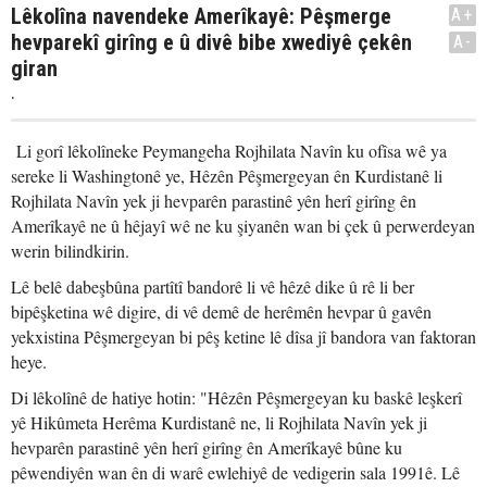
Lêkolîna navendeke Amerîkayê: Pêşmerge
A+
hevparekî girîng e û divê bibe xwediyê çekên
A-
giran
.
Li gorî lêkolîneke Peymangeha Rojhilata Navîn ku ofîsa wê ya
sereke li Washingtonê ye, Hêzên Pêşmergeyan ên Kurdistanê li
Rojhilata Navîn yek ji hevparên parastinê yên herî girîng ên
Amerîkayê ne û hêjayî wê ne ku şiyanên wan bi çek û perwerdeyan
werin bilindkirin.
Lê belê dabeşbûna partîtî bandorê li vê hêzê dike û rê li ber
bipêşketina wê digire, di vê demê de herêmên hevpar û gavên
yekxistina Pêşmergeyan bi pêş ketine lê dîsa jî bandora van faktoran
heye.
Di lêkolînê de hatiye hotin: "Hêzên Pêşmergeyan ku baskê leşkerî
yê Hikûmeta Herêma Kurdistanê ne, li Rojhilata Navîn yek ji
hevparên parastinê yên herî girîng ên Amerîkayê bûne ku
pêwendiyên wan ên di warê ewlehiyê de vedigerin sala 1991ê. Lê