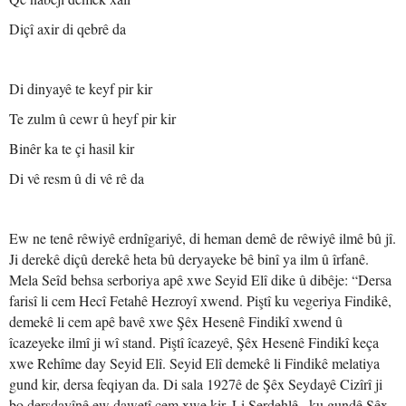
Diçî axir di qebrê da
Di dinyayê te keyf pir kir
Te zulm û cewr û heyf pir kir
Binêr ka te çi hasil kir
Di vê resm û di vê rê da
Ew ne tenê rêwiyê erdnîgariyê, di heman demê de rêwiyê ilmê bû jî.
Ji derekê diçû derekê heta bû deryayeke bê binî ya ilm û îrfanê.
Mela Seîd behsa serboriya apê xwe Seyid Elî dike û dibêje: “Dersa
farisî li cem Hecî Fetahê Hezroyî xwend. Piştî ku vegeriya Findikê,
demekê li cem apê bavê xwe Şêx Hesenê Findikî xwend û
îcazeyeke ilmî ji wî stand. Piştî îcazeyê, Şêx Hesenê Findikî keça
xwe Rehîme day Seyid Elî. Seyid Elî demekê li Findikê melatiya
gund kir, dersa feqiyan da. Di sala 1927ê de Şêx Seydayê Cizîrî ji
bo dersdayînê ew dawetî cem xwe kir. Li Serdehlê –ku gundê Şêx