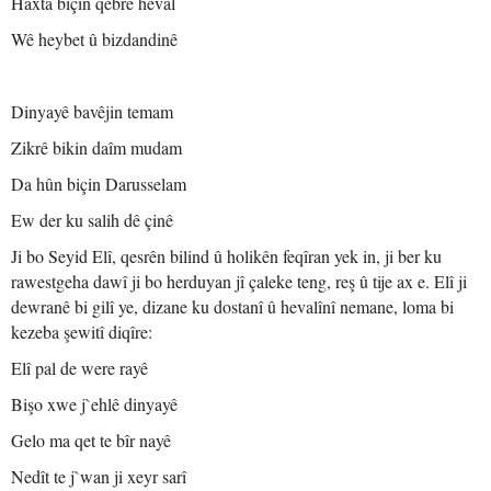
Haxta biçin qebrê heval
Wê heybet û bizdandinê
Dinyayê bavêjin temam
Zikrê bikin daîm mudam
Da hûn biçin Darusselam
Ew der ku salih dê çinê
Ji bo Seyid Elî, qesrên bilind û holikên feqîran yek in, ji ber ku
rawestgeha dawî ji bo herduyan jî çaleke teng, reş û tije ax e. Elî ji
dewranê bi gilî ye, dizane ku dostanî û hevalînî nemane, loma bi
kezeba şewitî diqîre:
Elî pal de were rayê
Bişo xwe j`ehlê dinyayê
Gelo ma qet te bîr nayê
Nedît te j`wan ji xeyr sarî