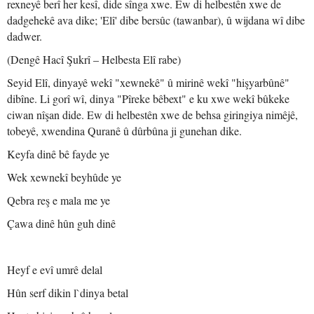
rexneyê berî her kesî, dide sînga xwe. Ew di helbestên xwe de
dadgehekê ava dike; 'Elî' dibe bersûc (tawanbar), û wijdana wî dibe
dadwer.
(Dengê Hacî Şukrî – Helbesta Elî rabe)
Seyid Elî, dinyayê wekî "xewnekê" û mirinê wekî "hişyarbûnê"
dibîne. Li gorî wî, dinya "Pîreke bêbext" e ku xwe wekî bûkeke
ciwan nîşan dide. Ew di helbestên xwe de behsa giringiya nimêjê,
tobeyê, xwendina Quranê û dûrbûna ji gunehan dike.
Keyfa dinê bê fayde ye
Wek xewnekî beyhûde ye
Qebra reş e mala me ye
Çawa dinê hûn guh dinê
Heyf e evî umrê delal
Hûn serf dikin l`dinya betal