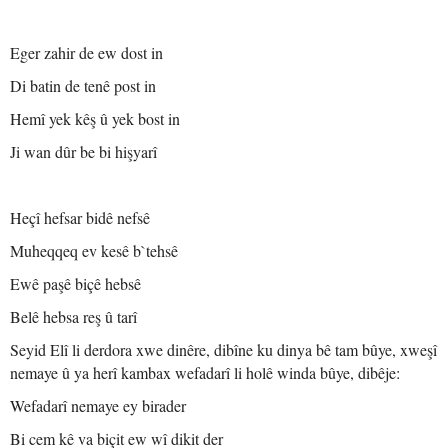
Eger zahir de ew dost in
Di batin de tenê post in
Hemî yek kêş û yek bost in
Ji wan dûr be bi hişyarî
Heçî hefsar bidê nefsê
Muheqqeq ev kesê b`tehsê
Ewê paşê biçê hebsê
Belê hebsa reş û tarî
Seyid Elî li derdora xwe dinêre, dibîne ku dinya bê tam bûye, xweşî
nemaye û ya herî kambax wefadarî li holê winda bûye, dibêje:
Wefadarî nemaye ey birader
Bi cem kê va biçit ew wî dikit der