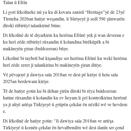
Talan û Efrîn
Li gorî lêkolîneke nû ya ku di kovara zanistî “Heritage”yê de 23yê
Tîrmeha 2026an hatiye weşandin, li Sûriyeyê ji sedî 59ê şûnwarên
dîrokî rûbirûyî talankirinê bûne.
Di lêkolînê de tê diyarkirin ku herêma Efrînê yek ji wan deveran e
ku herî zêde rûbirûyî rûxandin û kolandina birêkûpêk a bi
makîneyên giran (buldozeran) bûye.
Lêkolînê bi taybetî bal kişandiye ser herêma Efrînê ku wekî herêma
herî zêde zerer ji talankirina bi makîneyên giran ditiye.
Vê pêvajoyê ji dawiya sala 2018an ve dest pê kiriye û heta sala
2025an berdewam kiriye.
Tê de hatiye gotin ku bi dehan girên dîrokî bi rêya buldozeran
hatine rûxandin û kolandin ku ev heyam li gel kontrolkirina herêmê
ya ji aliyê artêşa Tirkiyeyê û grûpên çekdar ên nêzîkî wê ve hevdem
e.
Di lêkolînê de hatiye gotin: "Ji dawiya sala 2018an ve artêşa
Tirkiyeyê û komên çekdar ên hevalbendên wê dest danîn ser çend