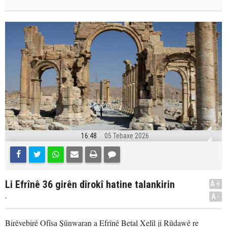
16:48
05 Tebaxe 2026
Li Efrînê 36 girên dîrokî hatine talankirin
A+
.
A-
Birêvebirê Ofîsa Şûnwaran a Efrînê Betal Xelîl ji Rûdawê re