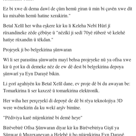
Ez bi xwe di dema dawî de çûm hemû giran û min bi çavên xwe dît
ku mixabin hemû hatine xerakirin."
Betal Xelîl her wiha eşkere kir ku li Keleha Nebî Hûrî jî
rûxandineke zêde çêbûye û "nêzîkî ji sedî 70yê rûberê vê kelehê
hatiye rûxandin û têkdan."
Projeyek ji bo belgekirina şûnwaran
Wî li ser parastina şûnwarên mayî behsa projeyeke nû ya ofîsa xwe
kir û got ku di demeke nêz de ew dê dest bi belgekirina depoya
şûnwarî ya Eyn Darayê bikin.
Li gorî agahiyên ku Betal Xelîl dane, ev proje dê bi du awayan be:
Tomarkirina li ser kaxezê û tomarkirina elektronîk.
Her wiha her perçeyekî di depoyê de dê bi rêya teknolojiya 3D
were wênekirin da ku wekî arşîv bimîne.
"Pêdiviya karê nûjenkirinê bi demê heye"
Birêvebirê Ofîsa Şûnwaran diyar kir ku Birêvebiriya Giştî ya
Şûnwar û Muzexaneyan a Helebê ji bo nûjenkirina Eyn Darayê