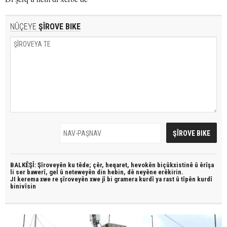
NÛÇEYE
ŞÎROVE BIKE
BALKÊŞÎ: Şîroveyên ku têde;
çêr, heqaret, hevokên biçûkxistinê û êrîşa
li ser bawerî, gel û neteweyên din hebin,
dê neyêne erêkirin.
JI kerema xwe re şîroveyên xwe jî bi
gramera kurdî
ya rast û
tîpên kurdî
binivîsin