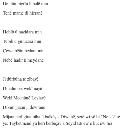
De hûn bigrîn li halê min
Tenê mame di hicranê
Hebîb û nazîdara min
Tebîb û guluzara min
Çewa bêtin hedara min
Nebê hadir li meydanê
Ji dûrbûna te zîbayê
Dinalim ez wekî nayê
Wekî Mecnûnê Leylayê
Dikim gazin ji dewranê
Mijara herî giranbiha û balkêş a Dîwanê, şerê wî yê bi "Nefs"ê re
ye. Taybetmendiya herî berbiçav a Seyid Elî ew e ku; ew tîra