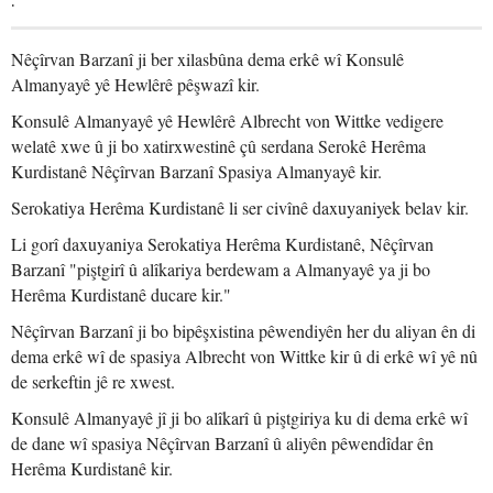
Nêçîrvan Barzanî ji ber xilasbûna dema erkê wî Konsulê
Almanyayê yê Hewlêrê pêşwazî kir.
Konsulê Almanyayê yê Hewlêrê Albrecht von Wittke vedigere
welatê xwe û ji bo xatirxwestinê çû serdana Serokê Herêma
Kurdistanê Nêçîrvan Barzanî Spasiya Almanyayê kir.
Serokatiya Herêma Kurdistanê li ser civînê daxuyaniyek belav kir.
Li gorî daxuyaniya Serokatiya Herêma Kurdistanê, Nêçîrvan
Barzanî "piştgirî û alîkariya berdewam a Almanyayê ya ji bo
Herêma Kurdistanê ducare kir."
Nêçîrvan Barzanî ji bo bipêşxistina pêwendiyên her du aliyan ên di
dema erkê wî de spasiya Albrecht von Wittke kir û di erkê wî yê nû
de serkeftin jê re xwest.
Konsulê Almanyayê jî ji bo alîkarî û piştgiriya ku di dema erkê wî
de dane wî spasiya Nêçîrvan Barzanî û aliyên pêwendîdar ên
Herêma Kurdistanê kir.