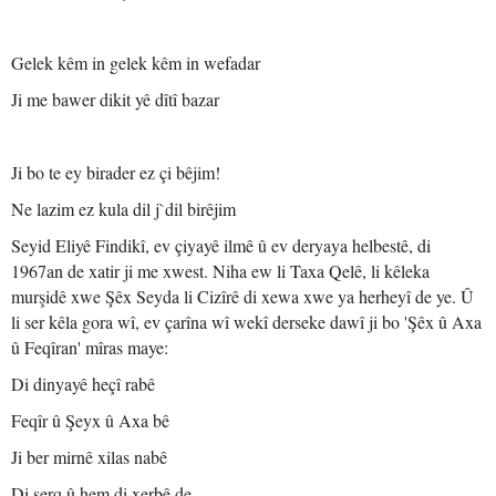
Gelek kêm in gelek kêm in wefadar
Ji me bawer dikit yê dîtî bazar
Ji bo te ey birader ez çi bêjim!
Ne lazim ez kula dil j`dil birêjim
Seyid Eliyê Findikî, ev çiyayê ilmê û ev deryaya helbestê, di
1967an de xatir ji me xwest. Niha ew li Taxa Qelê, li kêleka
murşidê xwe Şêx Seyda li Cizîrê di xewa xwe ya herheyî de ye. Û
li ser kêla gora wî, ev çarîna wî wekî derseke dawî ji bo 'Şêx û Axa
û Feqîran' mîras maye:
Di dinyayê heçî rabê
Feqîr û Şeyx û Axa bê
Ji ber mirnê xilas nabê
Di şerq û hem di xerbê de