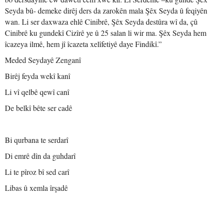
Seyda bû- demeke dirêj ders da zarokên mala Şêx Seyda û feqiyên
wan. Li ser daxwaza ehlê Cinibrê, Şêx Seyda destûra wî da, çû
Cinibrê ku gundekî Cizîrê ye û 25 salan li wir ma. Şêx Seyda hem
îcazeya ilmê, hem jî îcazeta xelîfetiyê daye Findikî.”
Meded Seydayê Zenganî
Birêj feyda wekî kanî
Li vî qelbê qewî canî
De belkî bête ser cadê
Bi qurbana te serdarî
Di emrê dîn da guhdarî
Li te pîroz bî sed carî
Libas û xemla îrşadê