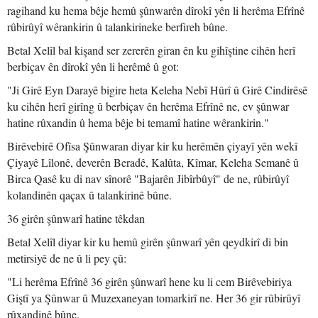
ragihand ku hema bêje hemû şûnwarên dîrokî yên li herêma Efrînê
rûbirûyî wêrankirin û talankirineke berfireh bûne.
Betal Xelîl bal kişand ser zererên giran ên ku gihîştine cihên herî
berbiçav ên dîrokî yên li herêmê û got:
"Ji Girê Eyn Darayê bigire heta Keleha Nebî Hûrî û Girê Cindirêsê
ku cihên herî girîng û berbiçav ên herêma Efrînê ne, ev şûnwar
hatine rûxandin û hema bêje bi temamî hatine wêrankirin."
Birêvebirê Ofîsa Şûnwaran diyar kir ku herêmên çiyayî yên wekî
Çiyayê Lîlonê, deverên Beradê, Kalûta, Kîmar, Keleha Semanê û
Birca Qasê ku di nav sînorê "Bajarên Jibîrbûyî" de ne, rûbirûyî
kolandinên qaçax û talankirinê bûne.
36 girên şûnwarî hatine têkdan
Betal Xelîl diyar kir ku hemû girên şûnwarî yên qeydkirî di bin
metirsiyê de ne û li pey çû:
"Li herêma Efrînê 36 girên şûnwarî hene ku li cem Birêvebiriya
Giştî ya Şûnwar û Muzexaneyan tomarkirî ne. Her 36 gir rûbirûyî
rûxandinê bûne.