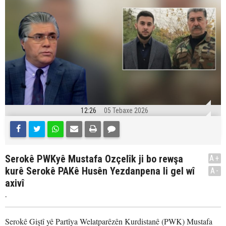
12:26
05 Tebaxe 2026
Serokê PWKyê Mustafa Ozçelîk ji bo rewşa
A+
kurê Serokê PAKê Husên Yezdanpena li gel wî
A-
axivî
.
Serokê Giştî yê Partîya Welatparêzên Kurdistanê (PWK) Mustafa