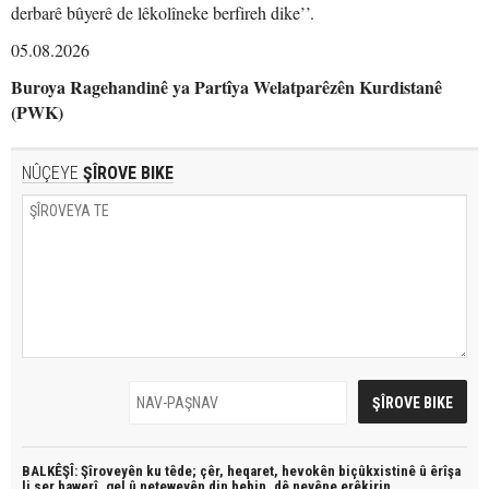
derbarê bûyerê de lêkolîneke berfireh dike’’.
05.08.2026
Buroya Ragehandinê ya Partîya Welatparêzên Kurdistanê
(PWK)
NÛÇEYE
ŞÎROVE BIKE
BALKÊŞÎ: Şîroveyên ku têde;
çêr, heqaret, hevokên biçûkxistinê û êrîşa
li ser bawerî, gel û neteweyên din hebin,
dê neyêne erêkirin.