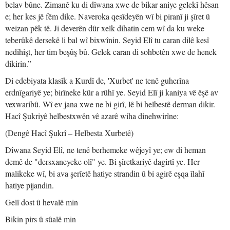
belav bûne. Zimanê ku di dîwana xwe de bikar aniye gelekî hêsan
e; her kes jê fêm dike. Naveroka qesîdeyên wî bi piranî ji şîret û
weizan pêk tê. Ji deverên dûr xelk dihatin cem wî da ku weke
teberûkê dersekê li bal wî bixwînin. Seyid Elî tu caran dilê kesî
nedihişt, her tim beşûş bû. Gelek caran di sohbetên xwe de henek
dikirin.”
Di edebiyata klasîk a Kurdî de, 'Xurbet' ne tenê guherîna
erdnîgariyê ye; birîneke kûr a rûhî ye. Seyid Elî ji kaniya vê êşê av
vexwaribû. Wî ev jana xwe ne bi girî, lê bi helbestê derman dikir.
Hacî Şukriyê helbestxwên vê azarê wiha dinehwirîne:
(Dengê Hacî Şukrî – Helbesta Xurbetê)
Dîwana Seyid Elî, ne tenê berhemeke wêjeyî ye; ew di heman
demê de "dersxaneyeke olî" ye. Bi şîretkariyê dagirtî ye. Her
malikeke wî, bi ava şerîetê hatiye strandin û bi agirê eşqa îlahî
hatiye pijandin.
Gelî dost û hevalê min
Bikin pirs û sûalê min