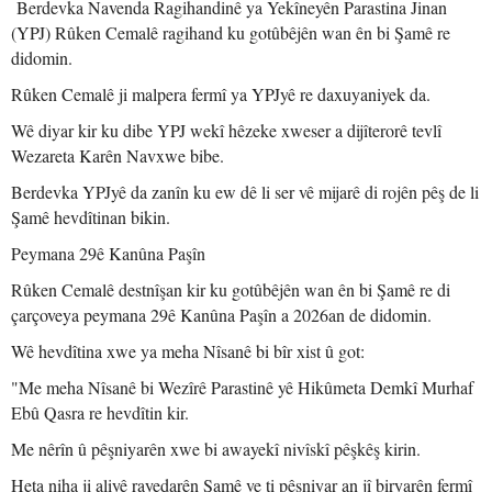
Berdevka Navenda Ragihandinê ya Yekîneyên Parastina Jinan
(YPJ) Rûken Cemalê ragihand ku gotûbêjên wan ên bi Şamê re
didomin.
Rûken Cemalê ji malpera fermî ya YPJyê re daxuyaniyek da.
Wê diyar kir ku dibe YPJ wekî hêzeke xweser a dijîterorê tevlî
Wezareta Karên Navxwe bibe.
Berdevka YPJyê da zanîn ku ew dê li ser vê mijarê di rojên pêş de li
Şamê hevdîtinan bikin.
Peymana 29ê Kanûna Paşîn
Rûken Cemalê destnîşan kir ku gotûbêjên wan ên bi Şamê re di
çarçoveya peymana 29ê Kanûna Paşîn a 2026an de didomin.
Wê hevdîtina xwe ya meha Nîsanê bi bîr xist û got:
"Me meha Nîsanê bi Wezîrê Parastinê yê Hikûmeta Demkî Murhaf
Ebû Qasra re hevdîtin kir.
Me nêrîn û pêşniyarên xwe bi awayekî nivîskî pêşkêş kirin.
Heta niha ji aliyê rayedarên Şamê ve ti pêşniyar an jî biryarên fermî