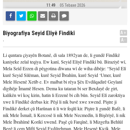
11:49
05 Tebaxe 2026
Biyografiya Seyid Eliyê Findikî
A+
.
A-
Li quntara çiyayên Botanê, di sala 1892yan de, li gundê Findikê
kaniyeke zelal teqiya. Ew kanî, Seyid Eliyê Findikî bû. Biraziyê wî,
Mela Seîd Erzen di pêşgotina dîwana wî de wiha dibêje: “Seyid Elî
kurê Seyid Silêman, kurê Seyid Îbrahîm, kurê Seyid ‘Umer, kurê
Mele Hesenê Xetîb e. Ev malbat bi rêya Şêx Evdilqadirê Geylanî
digihêje Îmamê Hesen. Dema ku tataran bi ser Bexdayê de girt,
kalikên wî koç kirin, hatin li Erzenê bi cih bûn. Seyid Elî zaroktiya
xwe li Findikê derbas kir. Pêşî li nik bavê xwe xwend. Piştre ji
Findikê derket çû Harûnan û li wir feqîtî kir. Piştre li gundê Bafê, li
nik Mele Îsmaîl, li Kercosê li nik Mele Necmedîn, li Bişêriyê, li nik
Mele Îbrahîmê Korikî xwend. Paşê çû Farqînê, li Mizgefta Behlûl
Begê li cem Miftî Seyid Evdilrehman, Mele Hesenê Kiçik, Mele