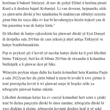
herêman li bakurê Sûriyeyê, di nav de geliyê Efrînê û herêma piranî
Kurd a li derdora bajarê Kobaniyê. Li van deveran, hejmareke zêde
ya şûnwarên dîrokî ji ber talankirina bi makîneyan rûbirûyî zererên
giran bûn ku xuya dike ev kar bi hevahengiya hêzên leşkerî yan di
bin parastina wan de hatiye kirin."
Di lêkolînê de hatiye eşkerekirin ku şûnwarê dîrokî yê Eyn Darayê
di destpêka sala 2018an de cara yekem ji aliyê artêşa Tirkiyeyê ve
hatiye bombebarankirin.
Pişt re peykerê şêr ê kevirî yê navdar hatiye dizîn ku li gorî lêkolînê
birine Tirkiyeyê, berî ku di Sibata 2019an de rûxandin û kolandina
birêkûpêk a li şûnwar dest pê bike.
Wêneyên peykan nîşan didin ku karên kolandinê heta Kanûna Paşîn
a sala 2022yan her du girên bilind û nizm bi tevahî li xwe girtine û
tenê perestgeha kevirî li wî şûnwarî maye lê beşeke zêde ya
tebeqeyên şûnwarî hatine rakirin.
Lêkolînê destnîşan kiriye ku ev cureyê kolandinê herî xeter e çimkî
tenê bi dizîna parçeyên dîrokî bi sînor namîne, tebeqeyên dîrokî bi
xwe dişikîne û rûxîne, tebeqeyên kevintir derdixe holê û vê yekê