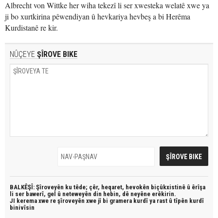
Albrecht von Wittke her wiha tekezî li ser xwesteka welatê xwe ya
ji bo xurtkirina pêwendiyan û hevkariya hevbeş a bi Herêma
Kurdistanê re kir.
NÛÇEYE
ŞÎROVE BIKE
BALKÊŞÎ: Şîroveyên ku têde;
çêr, heqaret, hevokên biçûkxistinê û êrîşa
li ser bawerî, gel û neteweyên din hebin,
dê neyêne erêkirin.
JI kerema xwe re şîroveyên xwe jî bi
gramera kurdî
ya rast û
tîpên kurdî
binivîsin