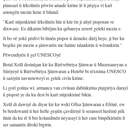
plansazî û lêkolînên pêwîst amade kirine lê li pêşiya vî karî
astengên mezin hene û biland:
"Karê nûjenkirinê lêkolînên hûr û kûr ên ji aliyê pisporan ve
dixwaze. Ez dikarim bibêjim ku qebareya zererê gelekî mezin e.
Ji bo vê yekê pêdivî bi tîmên pispor û demeke dirêj heye, ji ber ku
beşeke pir mezin a şûnwarên me hatine talankirin û wêrankirin."
Pêwendiyên li gel UNESCOyê
Betal Xelîl destnîşan kir ku Birêvebiriya Şûnwar û Muzexaneyan a
Sûriyeyê û Birêvebiriya Şûnwaran a Helebê bi rêxistina UNESCO
û saziyên navneteweyî re gelek civîn kirine.
Li gorî gotina wî, armanca van civînan dabînkirina piştgiriya darayî
û pisporî ye da ku dest bi karê nûjenkirinê bikin.
Xelîl di dawiyê de diyar kir ku wekî Ofîsa Şûnwaran a Efrînê, ew
bi berdewamî û her hefte geştên çavdêriyê li seranserî herêmê pêk
tînin da ku rê li ber kolandinên neyasayî û her cure binpêkirinên li
ser samanên dîrokî bigirin.