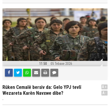
11:50
05 Tebaxe 2026
Rûken Cemalê bersiv da: Gelo YPJ tevlî
A+
Wezareta Karên Navxwe dibe?
A-
.