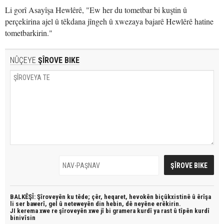
Li gorî Asayîşa Hewlêrê, "Ew her du tometbar bi kuştin û
perçekirina ajel û têkdana jîngeh û xwezaya bajarê Hewlêrê hatine
tometbarkirin."
NÛÇEYE
ŞÎROVE BIKE
BALKÊŞÎ: Şîroveyên ku têde;
çêr, heqaret, hevokên biçûkxistinê û êrîşa
li ser bawerî, gel û neteweyên din hebin,
dê neyêne erêkirin.
JI kerema xwe re şîroveyên xwe jî bi
gramera kurdî
ya rast û
tîpên kurdî
binivîsin