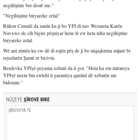
negihîştine ber destê me."
"Negihîştine biryareke zelal"
Rûken Cemalê da zanîn ku ji bo YPJ di nav Wezareta Karên
Navxwe de cih bigire pêşniyar hene lê ew heta niha negihîştine
biryareke zelal.
Wê anî zimên ku ew dê di rojên pêş de ji bo nîqaşkirina mijarê bi
rayedarên Şamê re bicivin.
Berdevka YPJyê peyama xebatê da û got, "Heta ku em mîrateya
YPJyê nexin bin ewlehî û garantiya qanûnî dê xebatên me
bidomin."
NÛÇEYE
ŞÎROVE BIKE