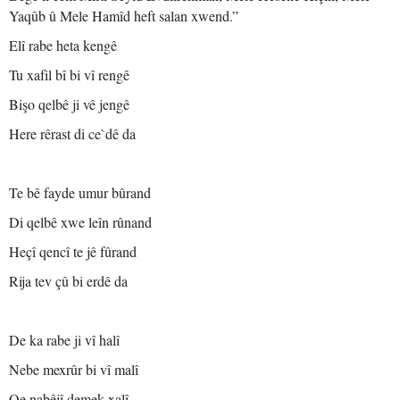
Yaqûb û Mele Hamîd heft salan xwend.”
Elî rabe heta kengê
Tu xafil bî bi vî rengê
Bişo qelbê ji vê jengê
Here rêrast di ce`dê da
Te bê fayde umur bûrand
Di qelbê xwe leîn rûnand
Heçî qencî te jê fûrand
Rija tev çû bi erdê da
De ka rabe ji vî halî
Nebe mexrûr bi vî malî
Qe nabêjî demek xalî