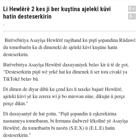
Li Hewlêrê 2 kes ji ber kuştina ajelekî kûvî
A+
hatin desteserkirin
A-
.
Birêvebiriya Asayîşa Hewlêrê ragihand ku piştî şopandina Rûdawê
du tometbarên ku di dîmenekî de ajelekî kûvî kuştine hatin
desteserkirin.
Birêvebiriya Asayîşa Hewlêrê daxuyaniyek belav kir û tê de got,
"Desteserkirin piştî wê yekê hat ku dîmenek li ser tora civakî ya
TikTokê belav bû.
Di dîmen de diyar dibû ku çend kes li taxeke bajarê Hewlêrê,
ajelekî kûvî yê ku zerera wî ji bo mirovan nîne, dikujin û perçe
perçe dikin."
Di daxuyaniyê de hat gotin, "Piştî şopandin û eşkerekirina
nasnameya tometbaran, bi fermana dadwerê lêkolînê yê Asayîşa
Hewlêrê, du tometbarên bi navên (S.E.X) û (E.L.E) hatin
desteserkirin."