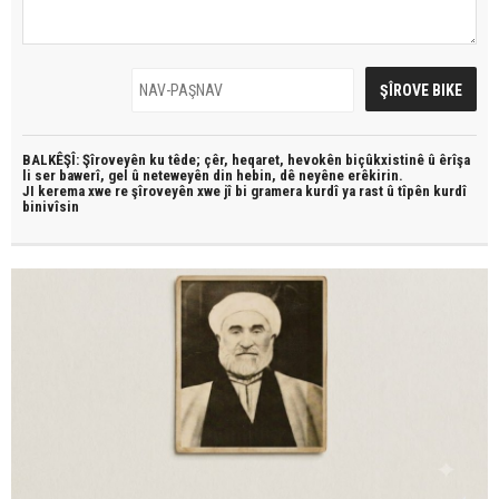
BALKÊŞÎ: Şîroveyên ku têde;
çêr, heqaret, hevokên biçûkxistinê û êrîşa
li ser bawerî, gel û neteweyên din hebin,
dê neyêne erêkirin.
JI kerema xwe re şîroveyên xwe jî bi
gramera kurdî
ya rast û
tîpên kurdî
binivîsin