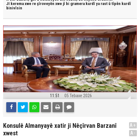
JI kerema xwe re şîroveyên xwe jî bi
gramera kurdî
ya rast û
tîpên kurdî
binivîsin
11:51
05 Tebaxe 2026
Konsulê Almanyayê xatir ji Nêçîrvan Barzanî
A+
xwest
A-
.