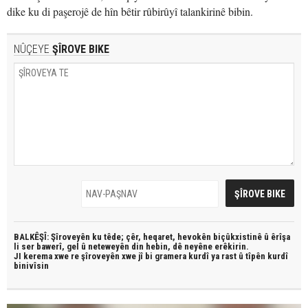
dike ku di paşerojê de hîn bêtir rûbirûyî talankirinê bibin.
NÛÇEYE
ŞÎROVE BIKE
BALKÊŞÎ: Şîroveyên ku têde;
çêr, heqaret, hevokên biçûkxistinê û êrîşa
li ser bawerî, gel û neteweyên din hebin,
dê neyêne erêkirin.
JI kerema xwe re şîroveyên xwe jî bi
gramera kurdî
ya rast û
tîpên kurdî
binivîsin