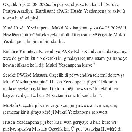
Ozçelîk roja 05.08.2026ê, bi peywendîyeke telefonî, bi Serokê
Partîya Azadîya Kurdistanê (PAK) Husên Yezdanpena re axivî û
rewşa kurê wî pirsî.
Kurê Husên Yezdanpena, Mukrî Yezdanpena, şeva 04.08.2026ê li
Hewlêrê rûbirûyî êrîşeke çekdarî bû. Di encama vê êrîşê de Mukrî
Yezdanpena bi giranî birîndar bû.
Endamê Komîteya Navendî ya PAKê Edîp Xalidyan di daxuyanîya
xwe de gotibû ku ‘’Nokerekî ku girêdayî Rejîma Îslamî ya Îranê ye
hewla sûîkasteke li dijî Mukrî Yezdanpena kirîye’’
Serokê PWKyê Mustafa Ozçelîk di peywendîya telefonî de rewşa
Mukrî Yezdanpena pirsî. Husên Yezdanpena jî got ‘’Diktoran
midaxeleyeke baş kirine. Diktor dibêjin rewşa wî hinekî bi ber
başiyê ve diçe. Lê heta 24 saetan jî emê li bende bin’’.
Mustafa Ozçelîk ji ber vê êrîşê xemgînîya xwe anî zimên, êrîş
şermezar kir û şifaya xêrê ji Mukrî Yezdanpena re xwest.
Husên Yezdanpena jî ji ber ku li wan gerîyaye û halê kurê wî
pirsîye, spasîya Mustafa Ozçelîk kir. Û got ‘’Asayîşa Hewlêrê di