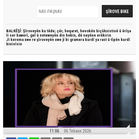
BALKÊŞÎ: Şîroveyên ku têde;
çêr, heqaret, hevokên biçûkxistinê û êrîşa
li ser bawerî, gel û neteweyên din hebin,
dê neyêne erêkirin.
JI kerema xwe re şîroveyên xwe jî bi
gramera kurdî
ya rast û
tîpên kurdî
binivîsin
11:06
06 Tebaxe 2026