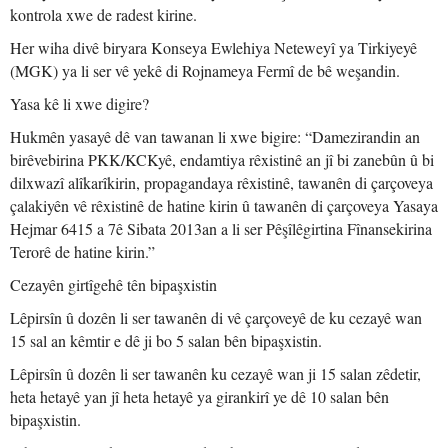
kontrola xwe de radest kirine.
Her wiha divê biryara Konseya Ewlehiya Neteweyî ya Tirkiyeyê
(MGK) ya li ser vê yekê di Rojnameya Fermî de bê weşandin.
Yasa kê li xwe digire?
Hukmên yasayê dê van tawanan li xwe bigire: “Damezirandin an
birêvebirina PKK/KCKyê, endamtiya rêxistinê an jî bi zanebûn û bi
dilxwazî alîkarîkirin, propagandaya rêxistinê, tawanên di çarçoveya
çalakiyên vê rêxistinê de hatine kirin û tawanên di çarçoveya Yasaya
Hejmar 6415 a 7ê Sibata 2013an a li ser Pêşîlêgirtina Fînansekirina
Terorê de hatine kirin.”
Cezayên girtîgehê tên bipaşxistin
Lêpirsîn û dozên li ser tawanên di vê çarçoveyê de ku cezayê wan
15 sal an kêmtir e dê ji bo 5 salan bên bipaşxistin.
Lêpirsîn û dozên li ser tawanên ku cezayê wan ji 15 salan zêdetir,
heta hetayê yan jî heta hetayê ya girankirî ye dê 10 salan bên
bipaşxistin.