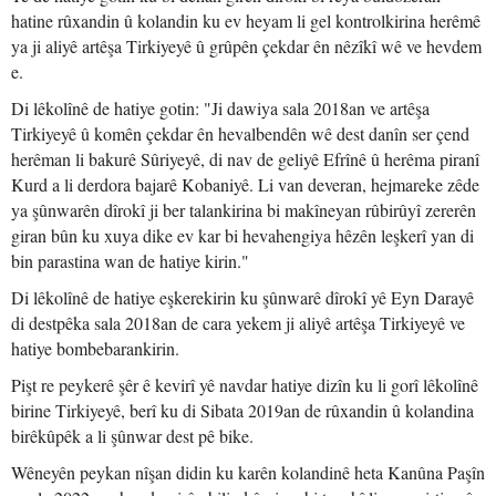
hatine rûxandin û kolandin ku ev heyam li gel kontrolkirina herêmê
ya ji aliyê artêşa Tirkiyeyê û grûpên çekdar ên nêzîkî wê ve hevdem
e.
Di lêkolînê de hatiye gotin: "Ji dawiya sala 2018an ve artêşa
Tirkiyeyê û komên çekdar ên hevalbendên wê dest danîn ser çend
herêman li bakurê Sûriyeyê, di nav de geliyê Efrînê û herêma piranî
Kurd a li derdora bajarê Kobaniyê. Li van deveran, hejmareke zêde
ya şûnwarên dîrokî ji ber talankirina bi makîneyan rûbirûyî zererên
giran bûn ku xuya dike ev kar bi hevahengiya hêzên leşkerî yan di
bin parastina wan de hatiye kirin."
Di lêkolînê de hatiye eşkerekirin ku şûnwarê dîrokî yê Eyn Darayê
di destpêka sala 2018an de cara yekem ji aliyê artêşa Tirkiyeyê ve
hatiye bombebarankirin.
Pişt re peykerê şêr ê kevirî yê navdar hatiye dizîn ku li gorî lêkolînê
birine Tirkiyeyê, berî ku di Sibata 2019an de rûxandin û kolandina
birêkûpêk a li şûnwar dest pê bike.
Wêneyên peykan nîşan didin ku karên kolandinê heta Kanûna Paşîn