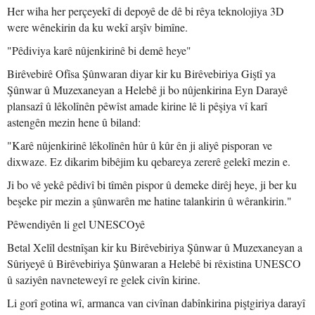
Her wiha her perçeyekî di depoyê de dê bi rêya teknolojiya 3D
were wênekirin da ku wekî arşîv bimîne.
"Pêdiviya karê nûjenkirinê bi demê heye"
Birêvebirê Ofîsa Şûnwaran diyar kir ku Birêvebiriya Giştî ya
Şûnwar û Muzexaneyan a Helebê ji bo nûjenkirina Eyn Darayê
plansazî û lêkolînên pêwîst amade kirine lê li pêşiya vî karî
astengên mezin hene û biland:
"Karê nûjenkirinê lêkolînên hûr û kûr ên ji aliyê pisporan ve
dixwaze. Ez dikarim bibêjim ku qebareya zererê gelekî mezin e.
Ji bo vê yekê pêdivî bi tîmên pispor û demeke dirêj heye, ji ber ku
beşeke pir mezin a şûnwarên me hatine talankirin û wêrankirin."
Pêwendiyên li gel UNESCOyê
Betal Xelîl destnîşan kir ku Birêvebiriya Şûnwar û Muzexaneyan a
Sûriyeyê û Birêvebiriya Şûnwaran a Helebê bi rêxistina UNESCO
û saziyên navneteweyî re gelek civîn kirine.
Li gorî gotina wî, armanca van civînan dabînkirina piştgiriya darayî