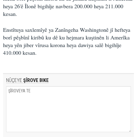
heya 26'ê Îlonê bigihîje navbera 200.000 heya 211.000
kesan.
Enstîtuya saxlemîyê ya Zanîngeha Washingtonê jî hefteya
borî pêşbînî kiribû ku dê ku hejmara kuştinên li Amerîka
heya yên jiber vîrusa korona heya dawiya salê bigihîje
410.000 kesan.
NÛÇEYE
ŞÎROVE BIKE