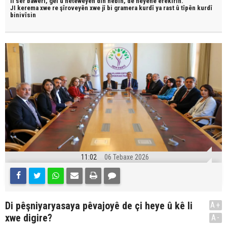
li ser bawerî, gel û neteweyên din hebin,
dê neyêne erêkirin.
JI kerema xwe re şîroveyên xwe jî bi
gramera kurdî
ya rast û
tîpên kurdî
binivîsin
11:02
06 Tebaxe 2026
Di pêşniyaryasaya pêvajoyê de çi heye û kê li
A+
xwe digire?
A-