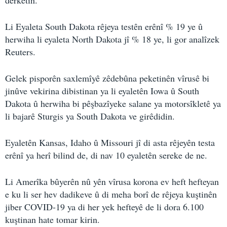
derketin.
Li Eyaleta South Dakota rêjeya testên erênî % 19 ye û
herwiha li eyaleta North Dakota jî % 18 ye, li gor analîzek
Reuters.
Gelek pisporên saxlemîyê zêdebûna peketinên vîrusê bi
jinûve vekirina dibistinan ya li eyaletên Iowa û South
Dakota û herwiha bi pêşbazîyeke salane ya motorsîkletê ya
li bajarê Sturgis ya South Dakota ve girêdidin.
Eyaletên Kansas, Idaho û Missouri jî di asta rêjeyên testa
erênî ya herî bilind de, di nav 10 eyaletên sereke de ne.
Li Amerîka bûyerên nû yên vîrusa korona ev heft hefteyan
e ku li ser hev dadikeve û di meha borî de rêjeya kuştinên
jiber COVID-19 ya di her yek hefteyê de li dora 6.100
kuştinan hate tomar kirin.