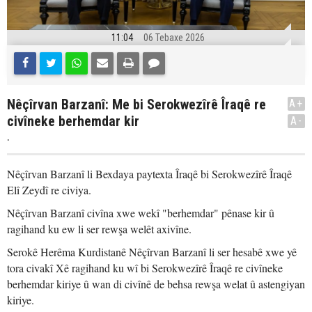
11:04
06 Tebaxe 2026
Nêçîrvan Barzanî: Me bi Serokwezîrê Îraqê re
A+
civîneke berhemdar kir
A-
.
Nêçîrvan Barzanî li Bexdaya paytexta Îraqê bi Serokwezîrê Îraqê
Elî Zeydî re civiya.
Nêçîrvan Barzanî civîna xwe wekî "berhemdar" pênase kir û
ragihand ku ew li ser rewşa welêt axivîne.
Serokê Herêma Kurdistanê Nêçîrvan Barzanî li ser hesabê xwe yê
tora civakî Xê ragihand ku wî bi Serokwezîrê Îraqê re civîneke
berhemdar kiriye û wan di civînê de behsa rewşa welat û astengiyan
kiriye.