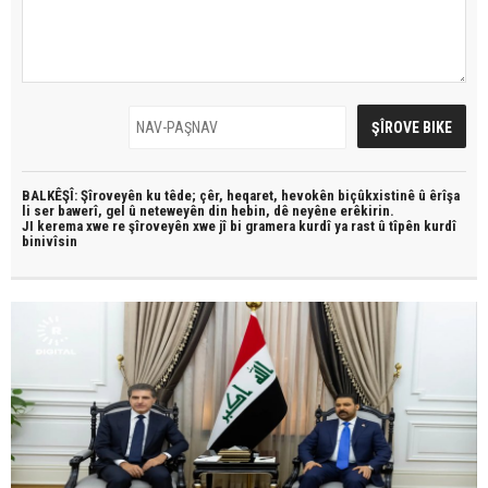
BALKÊŞÎ: Şîroveyên ku têde;
çêr, heqaret, hevokên biçûkxistinê û êrîşa
li ser bawerî, gel û neteweyên din hebin,
dê neyêne erêkirin.
JI kerema xwe re şîroveyên xwe jî bi
gramera kurdî
ya rast û
tîpên kurdî
binivîsin