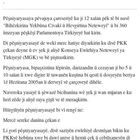
.
Pêşniyaryasaya pêvajoya çareseriyê ku ji 12 xalan pêk tê bi navê
"Bihêzkirina Yekbûna Civakî û Hevgirtina Neteweyî" û bi 360
îmzeyan pêşkêşî Parlamentoya Tirkiyeyê hat kirin.
Di pêşniyaryasayê de wekî merc hatiye diyarkirin ku divê PKK
çekan deyne û ev yek ji aliyê Konseya Ewlehiya Neteweyî ya
Tirkiyeyê (MGK) ve bê piştrastkirin.
Pêşniyaryasa, bipaşxistina lêpirsîn, darizandin û cezayan ji bo 5 û
10 salan li xwe digire lê tawanên kuştina bi qestî û dosyeyên beriya
1ê Hezîrana 2005an li derveyî vê çarçoveyê dihêle.
Naveroka yasayê û şêwazê bicihanîna wê yek ji wan mijaran e ku
herî zêde ji aliyê raya giştî ve tê meraqkirin.
Hûrgiliyên pêşniyaryasayê bi vî rengî ne:
Mercê sereke danîna çekan e
Li gorî pêşniyaryasayê, divê saziyên ewlehiyê destnîşan bikin ku
PKKyê hebûna xwe bi dawî aniye û hemû çek û cebilxaneyên di