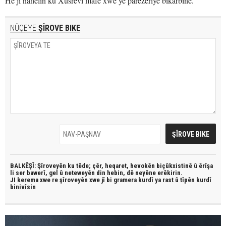
Hê jî nahêlin ku Xusrevî mafê xwe yê parezeriyê bikarbîne.
NÛÇEYE
ŞÎROVE BIKE
BALKÊŞÎ: Şîroveyên ku têde;
çêr, heqaret, hevokên biçûkxistinê û êrîşa
li ser bawerî, gel û neteweyên din hebin,
dê neyêne erêkirin.
JI kerema xwe re şîroveyên xwe jî bi
gramera kurdî
ya rast û
tîpên kurdî
binivîsin