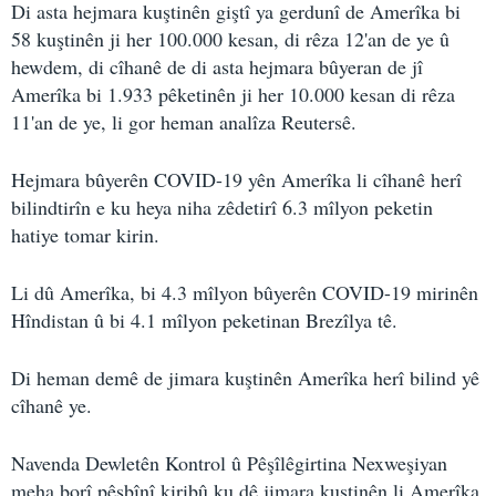
Di asta hejmara kuştinên giştî ya gerdunî de Amerîka bi
58 kuştinên ji her 100.000 kesan, di rêza 12'an de ye û
hewdem, di cîhanê de di asta hejmara bûyeran de jî
Amerîka bi 1.933 pêketinên ji her 10.000 kesan di rêza
11'an de ye, li gor heman analîza Reutersê.
Hejmara bûyerên COVID-19 yên Amerîka li cîhanê herî
bilindtirîn e ku heya niha zêdetirî 6.3 mîlyon peketin
hatiye tomar kirin.
Li dû Amerîka, bi 4.3 mîlyon bûyerên COVID-19 mirinên
Hîndistan û bi 4.1 mîlyon peketinan Brezîlya tê.
Di heman demê de jimara kuştinên Amerîka herî bilind yê
cîhanê ye.
Navenda Dewletên Kontrol û Pêşîlêgirtina Nexweşiyan
meha borî pêşbînî kiribû ku dê jimara kuştinên li Amerîka