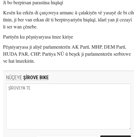
Ji bo berpirsan parastina hiqûqî
Kesên ku erkên di çarçoveya armanc û çalakiyên vê yasayê de bi cih
tînin, ji ber van erkan dê ti berpirsyariyên hiqûqî, îdarî yan jî cezayî
li ser wan çênebe.
Partiyên ku pêşniyaryasa îmze kiriye
Pêşniyaryasa ji aliyê parlamenterên AK Partî, MHP, DEM Partî,
HUDA PAR, CHP, Partiya NÛ û beşek ji parlamenterên serbixwe
ve hat îmzekirin.
NÛÇEYE
ŞÎROVE BIKE