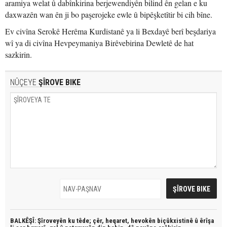
aramiya welat û dabînkirina berjewendiyên bilind ên gelan e ku
daxwazên wan ên ji bo paşerojeke ewle û bipêşketîtir bi cih bîne.
Ev civîna Serokê Herêma Kurdistanê ya li Bexdayê berî beşdariya
wî ya di civîna Hevpeymaniya Birêvebirina Dewletê de hat
sazkirin.
NÛÇEYE
ŞÎROVE BIKE
BALKÊŞÎ: Şîroveyên ku têde;
çêr, heqaret, hevokên biçûkxistinê û êrîşa