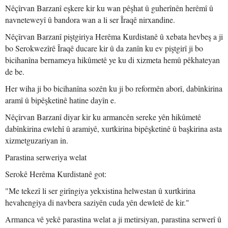
Nêçîrvan Barzanî eşkere kir ku wan pêşhat û guherînên herêmî û
navneteweyî û bandora wan a li ser Îraqê nirxandine.
Nêçîrvan Barzanî piştgiriya Herêma Kurdistanê û xebata hevbeş a ji
bo Serokwezîrê Îraqê ducare kir û da zanîn ku ev piştgirî ji bo
bicihanîna bernameya hikûmetê ye ku di xizmeta hemû pêkhateyan
de be.
Her wiha ji bo bicihanîna sozên ku ji bo reformên aborî, dabînkirina
aramî û bipêşketinê hatine dayîn e.
Nêçîrvan Barzanî diyar kir ku armancên sereke yên hikûmetê
dabînkirina ewlehî û aramiyê, xurtkirina bipêşketinê û başkirina asta
xizmetguzariyan in.
Parastina serweriya welat
Serokê Herêma Kurdistanê got:
"Me tekezî li ser girîngiya yekxistina helwestan û xurtkirina
hevahengiya di navbera saziyên cuda yên dewletê de kir."
Armanca vê yekê parastina welat a ji metirsiyan, parastina serwerî û