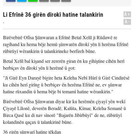
Li Efrînê 36 girên dîrokî hatine talankirin
A+
.
A-
Birêvebirê Ofîsa Şûnwaran a Efrînê Betal Xelîl ji Rûdawê re
ragihand ku hema bêje hemû şûnwarên dîrokî yên li herêma Efrînê
rûbirûyî wêrankirin û talankirineke berfireh bûne.
Betal Xelîl bal kişand ser zererên giran ên ku gihîştine cihên herî
berbiçav ên dîrokî yên li herêmê û got:
"Ji Girê Eyn Darayê bigire heta Keleha Nebî Hûrî û Girê Cindirêsê
ku cihên herî girîng û berbiçav ên herêma Efrînê ne, ev şûnwar
hatine rûxandin û hema bêje bi temamî hatine wêrankirin."
Birêvebirê Ofîsa Şûnwaran diyar kir ku herêmên çiyayî yên wekî
Çiyayê Lîlonê, deverên Beradê, Kalûta, Kîmar, Keleha Semanê û
Birca Qasê ku di nav sînorê "Bajarên Jibîrbûyî" de ne, rûbirûyî
kolandinên qaçax û talankirinê bûne.
36 girên şûnwarî hatine têkdan