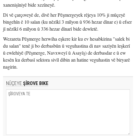
xanenişîniyê bide xezîneyê.
Di vê çarçoveyê de, divê her Pêşmergeyek rêjeya 10% ji mûçeyê
bingehîn ê 10 salan (ku nêzîkî 3 mîlyon û 936 hezar dînar e) û efser
jî nêzîkî 6 mîlyon û 336 hezar dînarî bide dewletê.
Wezareta Pêşmerge herwiha eşkere kir ku ev hesabkirina "salek bi
du salan" tenê ji bo derbasbûn û veguhastina di nav saziyên leşkerî
û ewlehiyê (Pêşmerge, Navxweyî û Asayîş) de derbasdar e û ew
kesên ku derbasî sektora sivîl dibin an hatine veguhastin vê biryarê
nagirin.
NÛÇEYE
ŞÎROVE BIKE