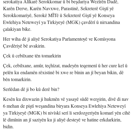
serokatiya Alîkarê Serokkomar û bi beşdariya Wezîrên Dadê,
Karên Derve, Karên Navxwe, Parastinê, Sekreterê Giştî yê
Serokkomariyê, Serokê MÎTê û Sekreterê Giştî yê Konseya
Ewlehiya Neteweyî ya Tirkiyeyê (MGK) çavdêrî û nirxandina
çalakiyan bike.
Her wiha dê ji aliyê Serokatiya Parlamentoyê ve Komîsyona
Çavdêriyê bê avakirin.
Çek û cebilxane tên tomarkirin
Çek, cebilxane, amûr, teçhîzat, madeyên teqemenî û her cure kel û
pelên ku endamên rêxistinê bi xwe re bînin an jî beyan bikin, dê
bên tomarkirin.
Serlêdan dê ji bo kû derê bin?
Kesên ku dixwazin ji hukmên vê yasayê sûdê wergirin, divê di nav
6 mehan de piştî weşandina biryara Konseya Ewlehiya Neteweyî
ya Tirkiyeyê (MGK) bi nivîskî serî li serdozgeriyên komarî yên cihê
lê dimînin an jî saziyên ku ji aliyê desteyê ve hatine erkdarkirin,
bidin.