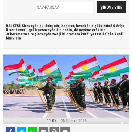
BALKÊŞÎ: Şîroveyên ku têde;
çêr, heqaret, hevokên biçûkxistinê û êrîşa
li ser bawerî, gel û neteweyên din hebin,
dê neyêne erêkirin.
JI kerema xwe re şîroveyên xwe jî bi
gramera kurdî
ya rast û
tîpên kurdî
binivîsin
11:07
06 Tebaxe 2026