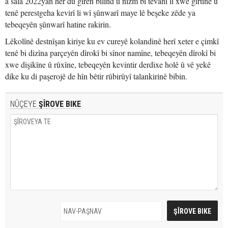
a sala 2022yan her du girên bilind û nizm bi tevahî li xwe girtine û
tenê perestgeha kevirî li wî şûnwarî maye lê beşeke zêde ya
tebeqeyên şûnwarî hatine rakirin.
Lêkolînê destnîşan kiriye ku ev cureyê kolandinê herî xeter e çimkî
tenê bi dizîna parçeyên dîrokî bi sînor namîne, tebeqeyên dîrokî bi
xwe dişikîne û rûxîne, tebeqeyên kevintir derdixe holê û vê yekê
dike ku di paşerojê de hîn bêtir rûbirûyî talankirinê bibin.
NÛÇEYE
ŞÎROVE BIKE