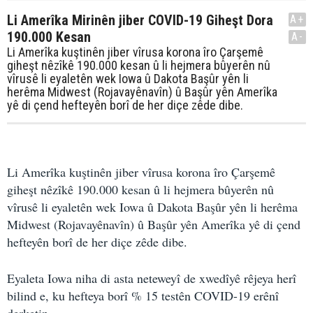
Li Amerîka Mirinên jiber COVID-19 Giheşt Dora
A+
190.000 Kesan
A-
Li Amerîka kuştinên jiber vîrusa korona îro Çarşemê
giheşt nêzîkê 190.000 kesan û li hejmera bûyerên nû
vîrusê li eyaletên wek Iowa û Dakota Başûr yên li
herêma Midwest (Rojavayênavîn) û Başûr yên Amerîka
yê di çend hefteyên borî de her diçe zêde dibe.
Li Amerîka kuştinên jiber vîrusa korona îro Çarşemê
giheşt nêzîkê 190.000 kesan û li hejmera bûyerên nû
vîrusê li eyaletên wek Iowa û Dakota Başûr yên li herêma
Midwest (Rojavayênavîn) û Başûr yên Amerîka yê di çend
hefteyên borî de her diçe zêde dibe.
Eyaleta Iowa niha di asta neteweyî de xwedîyê rêjeya herî
bilind e, ku hefteya borî % 15 testên COVID-19 erênî