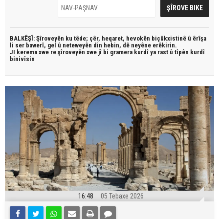
BALKÊŞÎ: Şîroveyên ku têde;
çêr, heqaret, hevokên biçûkxistinê û êrîşa
li ser bawerî, gel û neteweyên din hebin,
dê neyêne erêkirin.
JI kerema xwe re şîroveyên xwe jî bi
gramera kurdî
ya rast û
tîpên kurdî
binivîsin
16:48
05 Tebaxe 2026