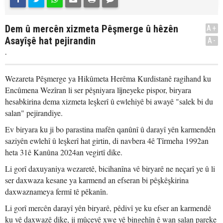
Dem û mercên xizmeta Pêşmerge û hêzên
A+
Asayîşê hat pejirandin
A-
.
Wezareta Pêşmerge ya Hikûmeta Herêma Kurdistanê ragihand ku
Encûmena Wezîran li ser pêşniyara lîjneyeke pispor, biryara
hesabkirina dema xizmeta leşkerî û ewlehiyê bi awayê "salek bi du
salan" pejirandiye.
Ev biryara ku ji bo parastina mafên qanûnî û darayî yên karmendên
saziyên ewlehî û leşkerî hat girtin, di navbera 4ê Tîrmeha 1992an
heta 31ê Kanûna 2024an vegirtî dike.
Li gorî daxuyaniya wezaretê, bicihanîna vê biryarê ne neçarî ye û li
ser daxwaza kesane ya karmend an efseran bi pêşkêşkirina
daxwaznameya fermî tê pêkanîn.
Li gorî mercên darayî yên biryarê, pêdivî ye ku efser an karmendê
ku vê daxwazê dike, ji mûçeyê xwe yê bingehîn ê wan salan pareke