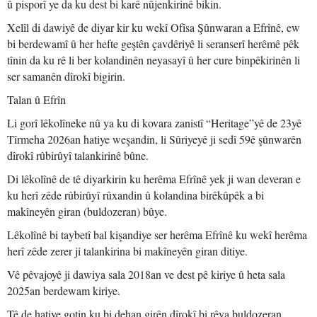
û pisporî ye da ku dest bi karê nûjenkirinê bikin.
Xelîl di dawiyê de diyar kir ku wekî Ofîsa Şûnwaran a Efrînê, ew
bi berdewamî û her hefte geştên çavdêriyê li seranserî herêmê pêk
tînin da ku rê li ber kolandinên neyasayî û her cure binpêkirinên li
ser samanên dîrokî bigirin.
Talan û Efrîn
Li gorî lêkolîneke nû ya ku di kovara zanistî “Heritage”yê de 23yê
Tîrmeha 2026an hatiye weşandin, li Sûriyeyê ji sedî 59ê şûnwarên
dîrokî rûbirûyî talankirinê bûne.
Di lêkolînê de tê diyarkirin ku herêma Efrînê yek ji wan deveran e
ku herî zêde rûbirûyî rûxandin û kolandina birêkûpêk a bi
makîneyên giran (buldozeran) bûye.
Lêkolînê bi taybetî bal kişandiye ser herêma Efrînê ku wekî herêma
herî zêde zerer ji talankirina bi makîneyên giran ditiye.
Vê pêvajoyê ji dawiya sala 2018an ve dest pê kiriye û heta sala
2025an berdewam kiriye.
Tê de hatiye gotin ku bi dehan girên dîrokî bi rêya buldozeran