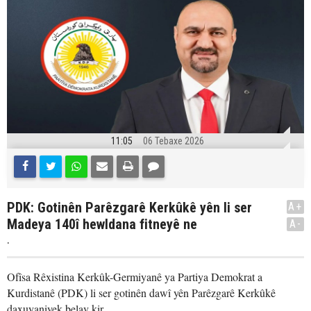
11:05
06 Tebaxe 2026
PDK: Gotinên Parêzgarê Kerkûkê yên li ser
A+
Madeya 140î hewldana fitneyê ne
A-
.
Ofîsa Rêxistina Kerkûk-Germiyanê ya Partiya Demokrat a
Kurdistanê (PDK) li ser gotinên dawî yên Parêzgarê Kerkûkê
daxuyaniyek belav kir.