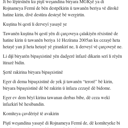
Ji bo lêpirsînên ku piştî weşandina biryara MGKyê ya di
Rojnameya Fermî de bên destpêkirin û tawanên beriya vê dîrokê
hatine kirin, divê destûra desteyê bê wergirtin.
Kuştina bi qestî li derveyî yasayê ye
Tawanên kuştina bi qestî yên di çarçoveya çalakiyên rêxistinê de
hatine kirin û tawanên beriya 1ê Hezîrana 2005an ku cezayê heta
hetayê yan jî heta hetayê yê girankirî ne, li derveyî vê çarçoveyê ne.
Li dijî biryarên bipaşxistinê yên dadgerê înfazê dikarin serî li rêyên
îtirazê bidin.
Şertê rakirina biryara bipaşxistinê
Eger di dema bipaşxistinê de yek ji tawanên “terorê” bê kirin,
biryara bipaşxistinê dê bê rakirin û înfaza cezayê dê bidome.
Eger ev dem bêyî kirina tawanan derbas bibe, dê ceza wekî
înfazkirî bê hesibandin.
Komîteya çavdêriyê tê avakirin
Piştî weşandina yasayê di Rojnameya Fermî de, dê komîteyeke bi