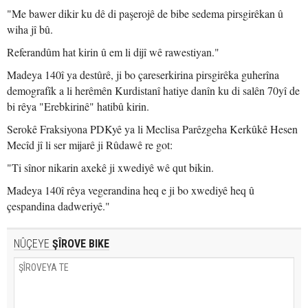
"Me bawer dikir ku dê di paşerojê de bibe sedema pirsgirêkan û
wiha jî bû.
Referandûm hat kirin û em li dijî wê rawestiyan."
Madeya 140î ya destûrê, ji bo çareserkirina pirsgirêka guherîna
demografîk a li herêmên Kurdistanî hatiye danîn ku di salên 70yî de
bi rêya "Erebkirinê" hatibû kirin.
Serokê Fraksiyona PDKyê ya li Meclisa Parêzgeha Kerkûkê Hesen
Mecîd jî li ser mijarê ji Rûdawê re got:
"Ti sînor nikarin axekê ji xwediyê wê qut bikin.
Madeya 140î rêya vegerandina heq e ji bo xwediyê heq û
çespandina dadweriyê."
NÛÇEYE
ŞÎROVE BIKE