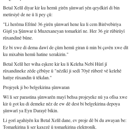
Betal Xelîl diyar kir ku hemû girên şûnwarî yên qeydkirî di bin
metirsiyê de ne û li pey çû:
"Li herêma Efrînê 36 girên şûnwarî hene ku li cem Birêvebiriya
Giştî ya Şûnwar û Muzexaneyan tomarkirî ne. Her 36 gir rûbirûyî
rûxandinê bûne.
Ez bi xwe di dema dawî de çûm hemû giran û min bi çavên xwe dît
ku mixabin hemû hatine xerakirin."
Betal Xelîl her wiha eşkere kir ku li Keleha Nebî Hûrî jî
rûxandineke zêde çêbûye û "nêzîkî ji sedî 70yê rûberê vê kelehê
hatiye rûxandin û têkdan."
Projeyek ji bo belgekirina şûnwaran
Wî li ser parastina şûnwarên mayî behsa projeyeke nû ya ofîsa xwe
kir û got ku di demeke nêz de ew dê dest bi belgekirina depoya
şûnwarî ya Eyn Darayê bikin.
Li gorî agahiyên ku Betal Xelîl dane, ev proje dê bi du awayan be:
Tomarkirina li ser kaxezê û tomarkirina elektronîk.