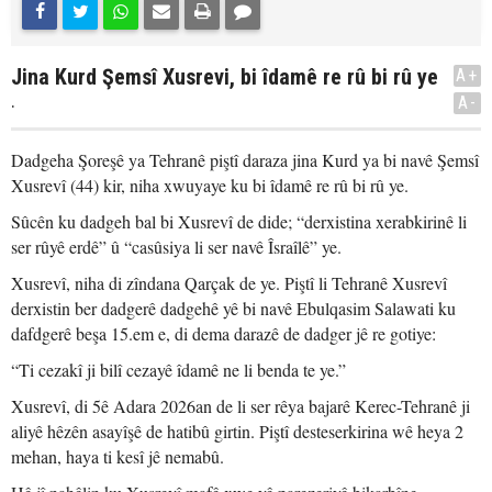
Jina Kurd Şemsî Xusrevi, bi îdamê re rû bi rû ye
A+
.
A-
Dadgeha Şoreşê ya Tehranê piştî daraza jina Kurd ya bi navê Şemsî
Xusrevî (44) kir, niha xwuyaye ku bi îdamê re rû bi rû ye.
Sûcên ku dadgeh bal bi Xusrevî de dide; “derxistina xerabkirinê li
ser rûyê erdê” û “casûsiya li ser navê Îsraîlê” ye.
Xusrevî, niha di zîndana Qarçak de ye. Piştî li Tehranê Xusrevî
derxistin ber dadgerê dadgehê yê bi navê Ebulqasim Salawati ku
dafdgerê beşa 15.em e, di dema darazê de dadger jê re gotiye:
“Ti cezakî ji bilî cezayê îdamê ne li benda te ye.”
Xusrevî, di 5ê Adara 2026an de li ser rêya bajarê Kerec-Tehranê ji
aliyê hêzên asayîşê de hatibû girtin. Piştî desteserkirina wê heya 2
mehan, haya ti kesî jê nemabû.