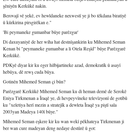
şêniyên Kerkûkê nakin.
Berovajî vê yekê, ev hewldaneke nexwestî ye ji bo têkdana biratiyê
û kûrkirina pirsgirêkan e."
'Bi peymaneke gumanbar bûye parêzgar'
Di daxuyaniyê de her wiha hat destnîşankirin ku Mihemed Seman
Kenan bi "peymaneke gumanbar a li Otela Reşîd" bûye Parêzgarê
Kerkûkê.
PDKyê diyar kir ku eger hilbijartineke azad, demokratîk û asayî
hebûya, dê rewş cuda bûya.
Gotinên Mihemed Seman çi bûn?
Parêzgarê Kerkûkê Mihemed Seman ku di heman demê de Serokê
Eniya Tirkmenan a Îraqê ye, di hevpeyvîneke televîzyonî de gotibû
ku "xeletiya herî mezin a stratejîk a dewleta Îraqê ya piştî sala
2003yan Madeya 140î bûye."
Mihemed Seman eşkere kir ku wan wekî pêkhateya Tirkmenan ji
ber wan cure madeyan deng nedaye destûrê û got: