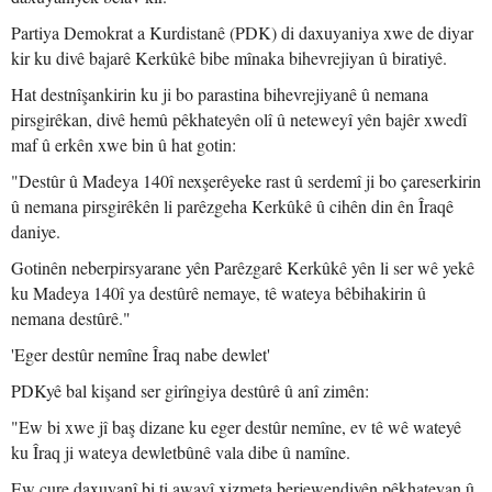
Partiya Demokrat a Kurdistanê (PDK) di daxuyaniya xwe de diyar
kir ku divê bajarê Kerkûkê bibe mînaka bihevrejiyan û biratiyê.
Hat destnîşankirin ku ji bo parastina bihevrejiyanê û nemana
pirsgirêkan, divê hemû pêkhateyên olî û neteweyî yên bajêr xwedî
maf û erkên xwe bin û hat gotin:
"Destûr û Madeya 140î nexşerêyeke rast û serdemî ji bo çareserkirin
û nemana pirsgirêkên li parêzgeha Kerkûkê û cihên din ên Îraqê
daniye.
Gotinên neberpirsyarane yên Parêzgarê Kerkûkê yên li ser wê yekê
ku Madeya 140î ya destûrê nemaye, tê wateya bêbihakirin û
nemana destûrê."
'Eger destûr nemîne Îraq nabe dewlet'
PDKyê bal kişand ser girîngiya destûrê û anî zimên:
"Ew bi xwe jî baş dizane ku eger destûr nemîne, ev tê wê wateyê
ku Îraq ji wateya dewletbûnê vala dibe û namîne.
Ew cure daxuyanî bi ti awayî xizmeta berjewendiyên pêkhateyan û