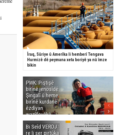
 herêmê
i
Îraq, Sûriye û Amerîka li hemberî Tengava
Hurmizê dê peymana xeta boriyê ya nû îmze
bikin
PWK: Piştişê
PWK: Ma
birînê jenosîdê
şehîdan
Şingalî û heme
Enfalê
birînê kurdanê
Barzanîy
êzdîyan
hurmet 
wazîfeyêkê
kenê
neteweyî yê
Bi Seîd VEROJ
Wezîra
heme kurdanê
re li ser pirtûka
Berhema
dinya yo