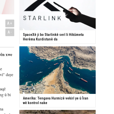
A+
A-
SpaceXê ji bo Starlinkê serî li Hikûmeta
Herêma Kurdistanê da
yên xwe
de
vî" daye
raqê
ng û bi
Amerîka: Tengava Hurmizê vekirî ye û Îran
wê kontrol nake
ena