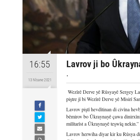
Lavrov ji bo Ûkrayn
16:55
.
13 Nîsane 2021
Wezîrê Derve yê Rûsyayê Sergey Lavro
piştre jî bi Wezîrê Derve yê Misirî Sa
Lavrov piştî hevdîtinan di civîna hev
bêmirov bo Ûkraynayê çawa dinirxîni
milîtarîst a Ûkraynayê teşwîq nekin.”
Lavrov herwiha diyar kir ku Rûsya di