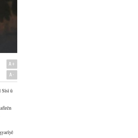
A+
A-
 Sîsî û
afirên
şyarîyê