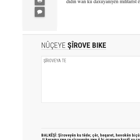
didin wan ku daxuyaniyên milîtarîst ê
NÛÇEYE
ŞÎROVE BIKE
BALKÊŞÎ: Şîroveyên ku têde;
çêr, heqaret, hevokên biçûk
JI kerema xwe re şîroveyên xwe jî bi
gramera kurdî
ya ra