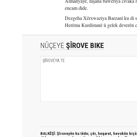
Almanyayê, nîşana baweriya civaka na
encam dide.
Dezgeha Xêrxwaziya Barzanî ku di sa
Herêma Kurdistanê û gelek deverên c
NÛÇEYE
ŞÎROVE BIKE
BALKÊŞÎ: Şîroveyên ku têde;
çêr, heqaret, hevokên biçûk