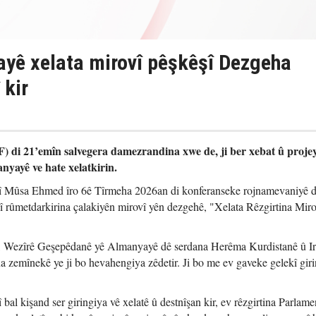
yê xelata mirovî pêşkêşî Dezgeha
 kir
 di 21’emîn salvegera damezrandina xwe de, ji ber xebat û proje
nyayê ve hate xelatkirin.
 Mûsa Ehmed îro 6ê Tîrmeha 2026an di konferanseke rojnamevaniyê 
rûmetdarkirina çalakiyên mirovî yên dezgehê, "Xelata Rêzgirtina Miro
, Wezîrê Geşepêdanê yê Almanyayê dê serdana Herêma Kurdistanê û I
 zemînekê ye ji bo hevahengiya zêdetir. Ji bo me ev gaveke gelekî giri
l kişand ser giringiya vê xelatê û destnîşan kir, ev rêzgirtina Parlam