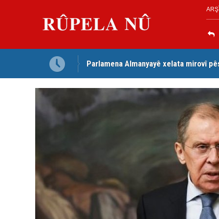
ARŞ
Parlamena Almanyayê xelata mirovî pê
Dezga Giştî ya Deverên di Derveyê K
red kir