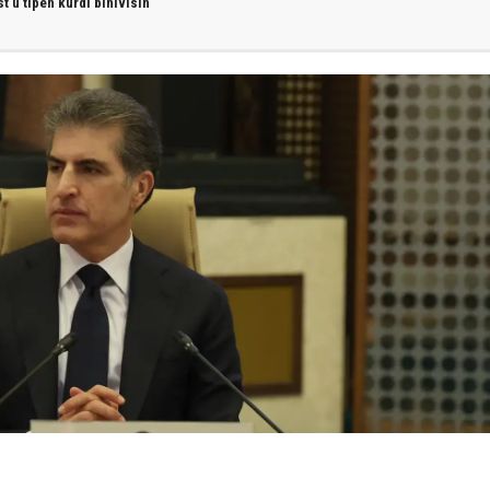
st û
tîpên kurdî
binivîsin