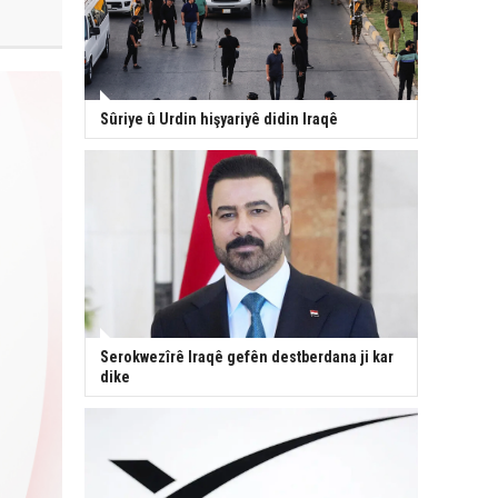
Sûriye û Urdin hişyariyê didin Iraqê
Serokwezîrê Iraqê gefên destberdana ji kar
dike