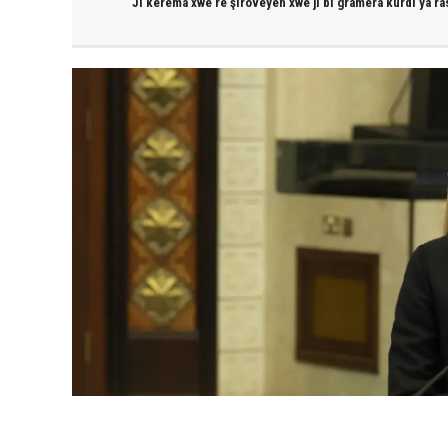
JI kerema xwe re şîroveyên xwe jî bi
gramera kurdî
ya ra