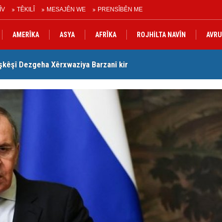
ÎV
TÊKILÎ
MESAJÊN WE
PRENSÎBÊN ME
AMERÎKA
ASYA
AFRÎKA
ROJHİLTA NAVÎN
AVRU
şkêşî Dezgeha Xêrxwaziya Barzanî kir
Nê
urdistanê de gotinên parêzgere Kerkûkê Muhammed Saman