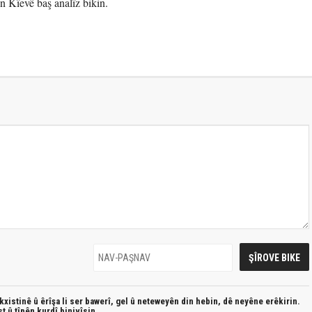
n Kîevê baş analîz bikin.
xistinê û êrîşa li ser bawerî, gel û neteweyên din hebin,
dê neyêne erêkirin.
st û
tîpên kurdî
binivîsin