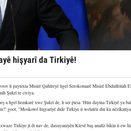
ayê hişyarî da Tirkiyê!
v li paytexta Misirê Qahîreyê ligel Serokomarê Misirê Ebdulfettah El
mih Şukrî re civiya.
beş a ligel hemkarê xwe Şukrî de, li ser pirsa ‘Hûn dayîna Tirkiyê ya bal
n?’ goot, "Moskowê hişyarîyê dide Tirkiye û welatên din ku nêzîkatiya
xwaze Tirkiye jî di nav de, daxuyaniyên Kîevê baş analîz bikin û ew hi