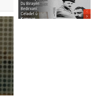
Du Birayên
Cengî y
Bedirxanî:
Pakistan
Celadet û
û hevjîn
Kamiran
em Kurd
Bedirxan
(1913 -1923)