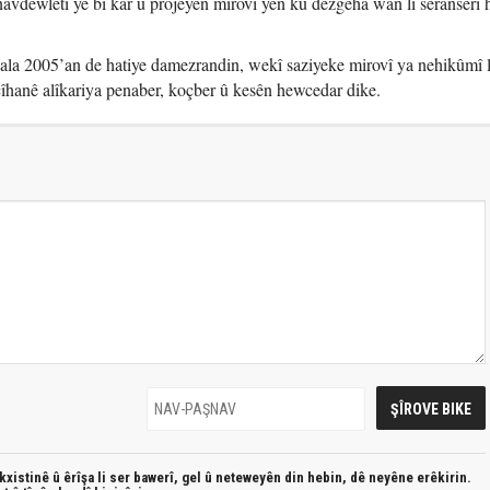
vdewletî ye bi kar û projeyên mirovî yên ku dezgeha wan li seranserî
la 2005’an de hatiye damezrandin, wekî saziyeke mirovî ya nehikûmî l
îhanê alîkariya penaber, koçber û kesên hewcedar dike.
xistinê û êrîşa li ser bawerî, gel û neteweyên din hebin,
dê neyêne erêkirin.