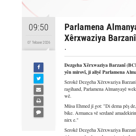
Parlamena Almanya
09:50
Xêrxwaziya Barzanî
07 Tebaxe 2026
.
Dezgeha Xêrxwaziya Barzanî (BCF)
yên mirovî, ji aliyê Parlamena Alma
Serokê Dezgeha Xêrxwaziya Barzanî
ragihand, Parlamena Almanyayê wekî 
wê.
Mûsa Ehmed jî got: "Di dema pêş de
bike. Armanca vê serdanê amadekirina
nirx e."
Serokê Dezgeha Xêrxwaziya Barzanî ba