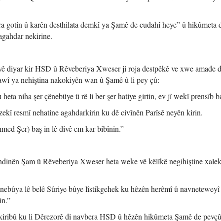
a gotin û karên desthilata demkî ya Şamê de cudahî heye” û hikûmeta 
agahdar nekirine.
 diyar kir HSD û Rêveberiya Xweser ji roja destpêkê ve xwe amade d
awî ya nehiştina nakokiyên wan û Şamê û li pey çû:
heta niha şer çênebûye û rê li ber şer hatiye girtin, ev jî wekî prensîb b
kî resmî nehatine agahdarkirin ku dê civînên Parîsê neyên kirin.
d Şer) baş in lê divê em kar bibînin.”
ndinên Şam û Rêveberiya Xweser heta weke vê kêlîkê negihiştine xale
nebûya lê belê Sûriye bûye lîstikgehek ku hêzên herêmî û navneteweyî
in.”
kiribû ku li Dêrezorê di navbera HSD û hêzên hikûmeta Şamê de pevçû