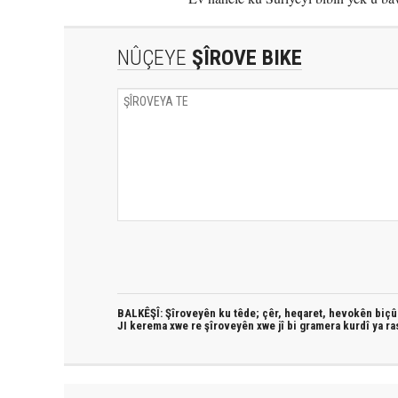
NÛÇEYE
ŞÎROVE BIKE
BALKÊŞÎ: Şîroveyên ku têde;
çêr, heqaret, hevokên biçûk
JI kerema xwe re şîroveyên xwe jî bi
gramera kurdî
ya ra