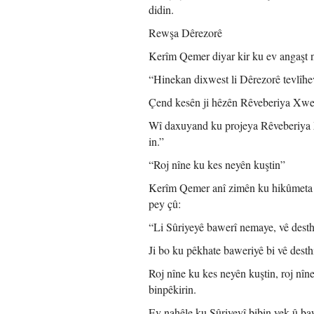
didin.
Rewşa Dêrezorê
Kerîm Qemer diyar kir ku ev angaşt ne
“Hinekan dixwest li Dêrezorê tevlîhe
Çend kesên ji hêzên Rêveberiya Xwese
Wî daxuyand ku projeya Rêveberiya 
in.”
“Roj nîne ku kes neyên kuştin”
Kerîm Qemer anî zimên ku hikûmeta de
pey çû:
“Li Sûriyeyê bawerî nemaye, vê desth
Ji bo ku pêkhate baweriyê bi vê desth
Roj nîne ku kes neyên kuştin, roj nî
binpêkirin.
Ev nahêle ku Sûriyeyî bibin yek û baw