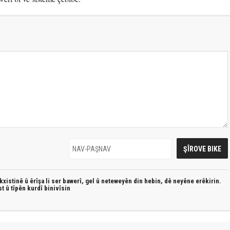
xistinê û êrîşa li ser bawerî, gel û neteweyên din hebin,
dê neyêne erêkirin.
st û
tîpên kurdî
binivîsin