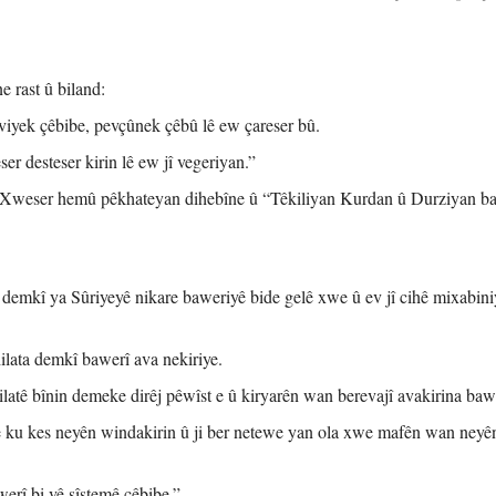
 rast û biland:
viyek çêbibe, pevçûnek çêbû lê ew çareser bû.
r desteser kirin lê ew jî vegeriyan.”
Xweser hemû pêkhateyan dihebîne û “Têkiliyan Kurdan û Durziyan ba
mkî ya Sûriyeyê nikare baweriyê bide gelê xwe û ev jî cihê mixabiniy
ilata demkî bawerî ava nekiriye.
ilatê bînin demeke dirêj pêwîst e û kiryarên wan berevajî avakirina baw
ne ku kes neyên windakirin û ji ber netewe yan ola xwe mafên wan neyê
erî bi vê sîstemê çêbibe.”