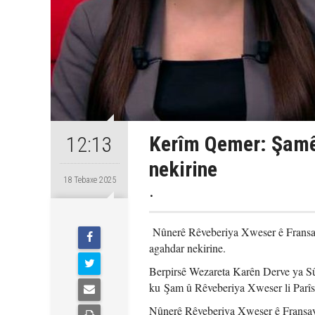
Kerîm Qemer: Şamê 
12:13
nekirine
18 Tebaxe 2025
.
Nûnerê Rêveberiya Xweser ê Fransay
agahdar nekirine.
Berpirsê Wezareta Karên Derve ya Sû
ku Şam û Rêveberiya Xweser li Parîs
Nûnerê Rêveberiya Xweser ê Fransay