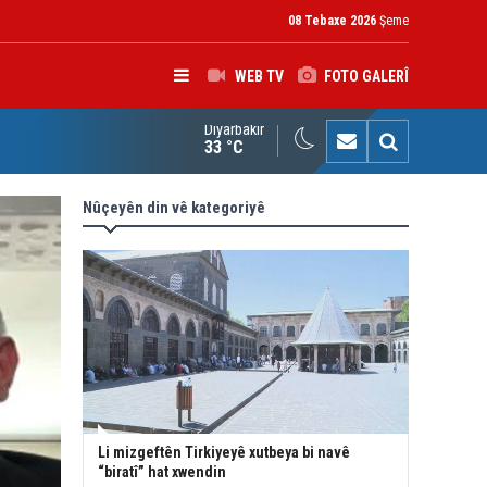
08 Tebaxe 2026
Şeme
WEB TV
FOTO GALERÎ
Diyarbakır
rokerkanê Iraqê Fermandariya Operasyonên Rojhilatê Dîcleyê hi
33 °C
Nûçeyên din vê kategoriyê
Li mizgeftên Tirkiyeyê xutbeya bi navê
“biratî” hat xwendin