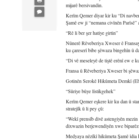
mijarê bersivandin.
Kerîm Qemer diyar kir ku “Di navber
Şamê ew ji “nemana civînên Parîsê” 
“Rê li ber şer hatiye girtin”
Nûnerê Rêveberiya Xweser ê Fransayê
ku çareserî bibe şêwaza bingehîn û d
“Di vê meseleyê de tiştê erênî ew e ku 
Fransa û Rêveberiya Xweser bi şêwaze
Gotinên Serokê Hikûmeta Demkî (Ehme
“Sûriye bûye lîstikgehek”
Kerîm Qemer eşkere kir ku dan û sta
stratejîk û li pey çû:
“Wekî prensîb divê astengiyên mezin 
dixwazin berjewendiyên xwe biparêz
Medyaya nêzîkî hikûmeta Şamê îdia 