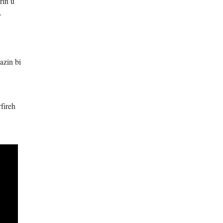
rin û
.
azin bi
rfireh