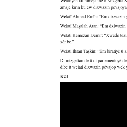
Welatiyên ku nimêja înê li Mizgefta S
amaje kirin ku ew dixwazin pêvajoya ç
Welatî Ahmed Emîn: “Em dixwazin şer
Welatî Maşalah Atan: “Em dxiwazin ye
Welatî Remezan Demîr: “Xwedê teala x
xêr be.”
Welatî Îhsan Taşkin: “Em biratiyê û a
Di mizgeftan de û di parlementoyê de, 
dibe û welatî dixwazin pêvajop wek y
K24