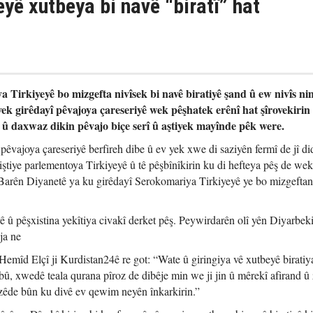
eyê xutbeya bi navê “biratî” hat
 Tirkiyeyê bo mizgefta nivîsek bi navê biratiyê şand û ew nivîs ni
ek girêdayî pêvajoya çareseriyê wek pêşhatek erênî hat şîrovekirin
î û daxwaz dikin pêvajo biçe serî û aştiyek mayînde pêk were.
 pêvajoya çareseriyê berfireh dibe û ev yek xwe di saziyên fermî de jî di
tiye parlementoya Tirkiyeyê û tê pêşbînîkirin ku di hefteya pêş de wek
 Barên Diyanetê ya ku girêdayî Serokomariya Tirkiyeyê ye bo mizgefta
ê û pêşxistina yekîtiya civakî derket pêş. Peywirdarên olî yên Diyarbeki
ja ne
mîd Elçî ji Kurdistan24ê re got: “Wate û giringiya vê xutbeyê biratiy
û, xwedê teala qurana pîroz de dibêje min we ji jin û mêrekî afirand û
zêde bûn ku divê ev qewim neyên înkarkirin.”