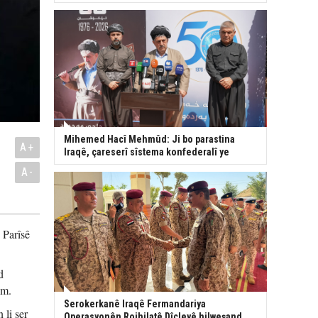
Mihemed Hacî Mehmûd: Ji bo parastina
A+
Iraqê, çareserî sîstema konfederalî ye
A-
 Parîsê
d
im.
Serokerkanê Iraqê Fermandariya
li ser
Operasyonên Rojhilatê Dîcleyê hilweşand