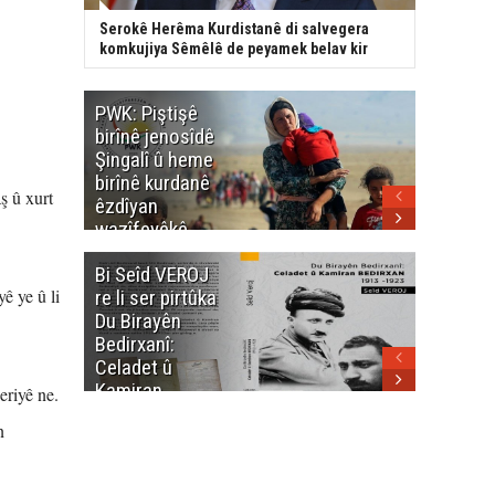
Serokê Herêma Kurdistanê di salvegera
komkujiya Sêmêlê de peyamek belav kir
PWK: Piştişê
PWK: Ma
birînê jenosîdê
şehîdan
Şingalî û heme
Enfalê
birînê kurdanê
Barzanîy
ş û xurt
êzdîyan
hurmet 
wazîfeyêkê
kenê
neteweyî yê
Bi Seîd VEROJ
Wezîra
heme kurdanê
ê ye û li
re li ser pirtûka
Berhema
dinya yo
Du Birayên
Cengî y
Bedirxanî:
Pakistan
Celadet û
û hevjîn
Kamiran
em Kurd
eriyê ne.
Bedirxan
n
(1913 -1923)