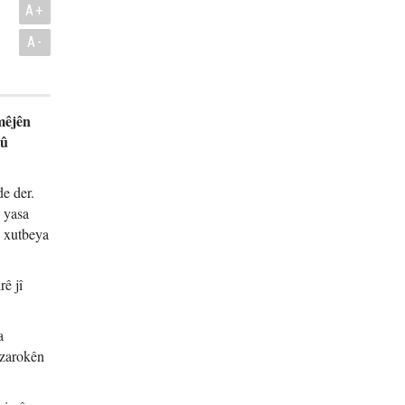
A+
A-
mêjên
 û
de der.
 yasa
n xutbeya
rê jî
a
 zarokên