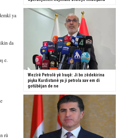
demkî ya
ikin da
aş e.
Wezîrê Petrolê yê Iraqê: Ji bo zêdekirina
pişka Kurdistanê ya ji petrola xav em di
gotûbêjan de ne
ke
n rû