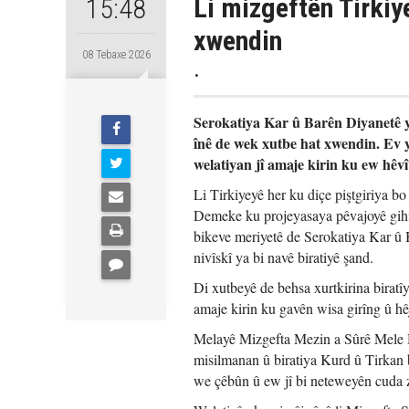
Li mizgeftên Tirkiy
15:48
xwendin
08 Tebaxe 2026
.
Serokatiya Kar û Barên Diyanetê ya
înê de wek xutbe hat xwendin. Ev y
welatiyan jî amaje kirin ku ew hêv
Li Tirkiyeyê her ku diçe piştgiriya bo
Demeke ku projeyasaya pêvajoyê gihiş
bikeve meriyetê de Serokatiya Kar û
nivîskî ya bi navê biratiyê şand.
Di xutbeyê de behsa xurtkirina biratîy
amaje kirin ku gavên wisa girîng û hê
Melayê Mizgefta Mezin a Sûrê Mele He
misilmanan û biratiya Kurd û Tirkan b
we çêbûn û ew jî bi neteweyên cuda 