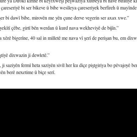
ûrê ya Dîrokî kirine bi keyfxweşî pêşwaziya xutbeya bi navê biratiyê ki
areseriyê bi ser bikeve û bibe wesîleya çareseriyek berfireh û mayînde
 bi dawî bibe, mirovên me yên çune derve vegerin ser axax xwe.”
kîtî çêbe, girtî bên werdan û kurd nava wekheviyê de bijîn.”
êrê bigerîne, 40 sal in milletê me nava vî şerî de perişan bu, em dixw
ştiyê dixwazin ji dewletê.”
ji saziyên fermî heta saziyên sivîl her ku diçe piştgiriya bo pêvajoyê be
ên berê nexetime û biçe serî.