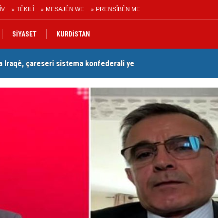
ÎV
TÊKILÎ
MESAJÊN WE
PRENSÎBÊN ME
SİYASET
KURDİSTAN
Iraqê, çareserî sîstema konfederalî ye
Se