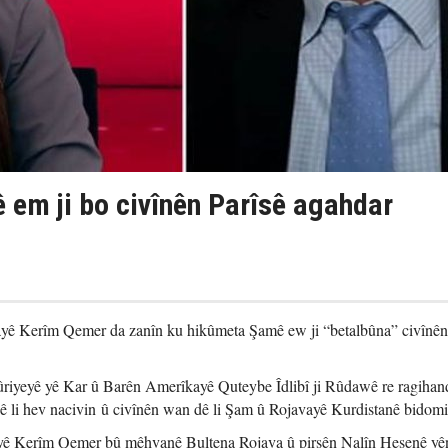
em ji bo civînên Parîsê agahdar
ê Kerîm Qemer da zanîn ku hikûmeta Şamê ew ji “betalbûna” civînên
riyeyê yê Kar û Barên Amerîkayê Quteybe Îdlibî ji Rûdawê re ragihan
ê li hev nacivin û civînên wan dê li Şam û Rojavayê Kurdistanê bidom
ê Kerîm Qemer bû mêhvanê Bultena Rojava û pirsên Nalîn Hesenê yên 