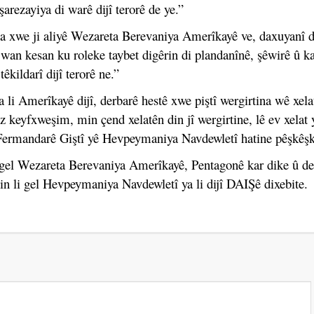
 şarezayiya di warê dijî terorê de ye.”
na xwe ji aliyê Wezareta Berevaniya Amerîkayê ve, daxuyanî 
wan kesan ku roleke taybet digêrin di plandanînê, şêwirê û ka
kildarî dijî terorê ne.”
 li Amerîkayê dijî, derbarê hestê xwe piştî wergirtina wê xela
z keyfxweşim, min çend xelatên din jî wergirtine, lê ev xelat y
ê Fermandarê Giştî yê Hevpeymaniya Navdewletî hatine pêşkêşk
i gel Wezareta Berevaniya Amerîkayê, Pentagonê kar dike û d
n li gel Hevpeymaniya Navdewletî ya li dijî DAIŞê dixebite.