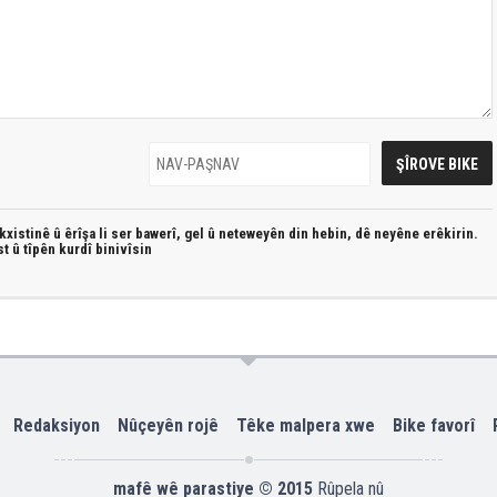
xistinê û êrîşa li ser bawerî, gel û neteweyên din hebin,
dê neyêne erêkirin.
st û
tîpên kurdî
binivîsin
Redaksiyon
Nûçeyên rojê
Têke malpera xwe
Bike favorî
mafê wê parastiye © 2015
Rûpela nû