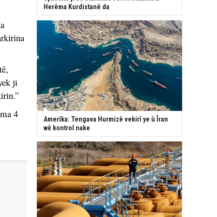
Herêma Kurdistanê da
da
rkirina
tê,
ek ji
irin.”
ema 4
Amerîka: Tengava Hurmizê vekirî ye û Îran
wê kontrol nake