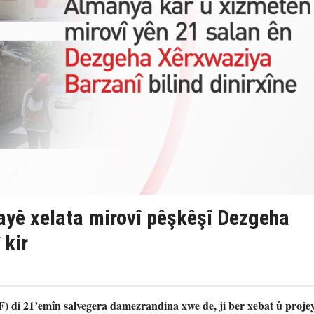
yê xelata mirovî pêşkêşî Dezgeha
 kir
 di 21’emîn salvegera damezrandina xwe de, ji ber xebat û proje