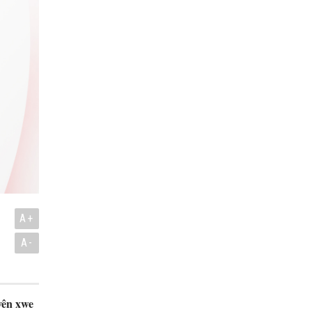
A+
A-
yên xwe