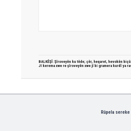
BALKÊŞÎ: Şîroveyên ku têde;
çêr, heqaret, hevokên biçûk
JI kerema xwe re şîroveyên xwe jî bi
gramera kurdî
ya ra
Rûpela sereke