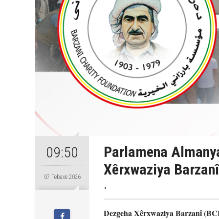
Parlamena Almanya
09:50
Xêrxwaziya Barzanî
07 Tebaxe 2026
.
Dezgeha Xêrxwaziya Barzanî (BCF)