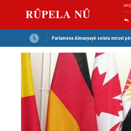
ARŞ
Parlamena Almanyayê xelata mirovî pê
Dezga Giştî ya Deverên di Derveyê K
red kir