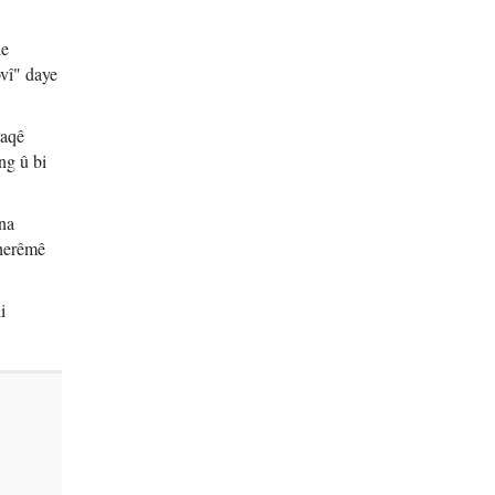
de
vî" daye
raqê
ng û bi
ena
 herêmê
i