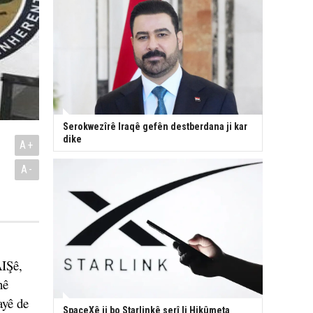
Serokwezîrê Iraqê gefên destberdana ji kar
dike
A+
A-
AIŞê,
nê
ayê de
SpaceXê ji bo Starlinkê serî li Hikûmeta