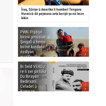
Îraq, Sûriye û Amerîka li hemberî Tengava
Hurmizê dê peymana xeta boriyê ya nû îmze
bikin
PWK: Piştişê
PWK: Ma
birînê jenosîdê
şehîdan
Şingalî û heme
Enfalê
birînê kurdanê
Barzanîy
êzdîyan
hurmet 
wazîfeyêkê
kenê
neteweyî yê
Bi Seîd VEROJ
Wezîra
heme kurdanê
re li ser pirtûka
Berhema
dinya yo
Du Birayên
Cengî y
Bedirxanî:
Pakistan
Celadet û
û hevjîn
Kamiran
em Kurd
Bedirxan
(1913 -1923)