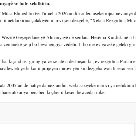
nyayê ve hate xelatkirin.
 Mûsa Ehmed îro 6ê Tîrmeha 2026an di konferanseke rojnamevaniyê 
rûmetdarkirina çalakiyên mirovî yên dezgehê, "Xelata Rêzgirtina Miro
, Wezîrê Geşepêdanê yê Almanyayê dê serdana Herêma Kurdistanê û I
 zemînekê ye ji bo hevahengiya zêdetir. Ji bo me ev gaveke gelekî giri
l kişand ser giringiya vê xelatê û destnîşan kir, ev rêzgirtina Parlam
vdewletî ye bi kar û projeyên mirovî yên ku dezgeha wan li seranserî
la 2005’an de hatiye damezrandin, wekî saziyeke mirovî ya nehikûmî l
îhanê alîkariya penaber, koçber û kesên hewcedar dike.