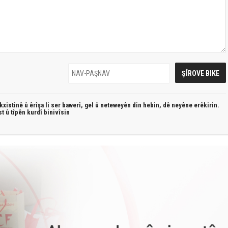
xistinê û êrîşa li ser bawerî, gel û neteweyên din hebin,
dê neyêne erêkirin.
st û
tîpên kurdî
binivîsin