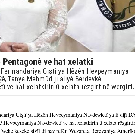
ê Pentagonê ve hat xelatki
a Fermandariya Giştî ya Hêzên Hevpeymaniya
IŞê, Tanya Mehmûd ji aliyê Berdevkê
ve hat xelatkirin û xelata rêzgirtinê wergirt.
dariya Giştî ya Hêzên Hevpeymaniya Navdewletî ya li dijî D
Hevpeymaniya Navdewletî ve hat xelatkirin û xelata rêzgirti
“weke keseke sivîl di nav refên Wezareta Berevaniya Amerîk