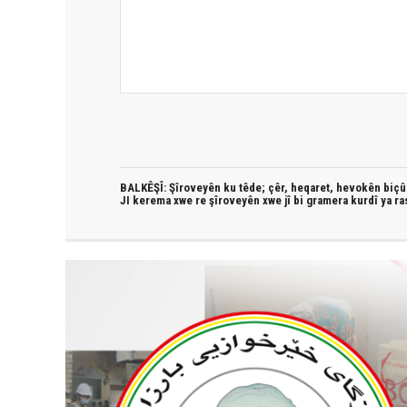
BALKÊŞÎ: Şîroveyên ku têde;
çêr, heqaret, hevokên biçûk
JI kerema xwe re şîroveyên xwe jî bi
gramera kurdî
ya ra