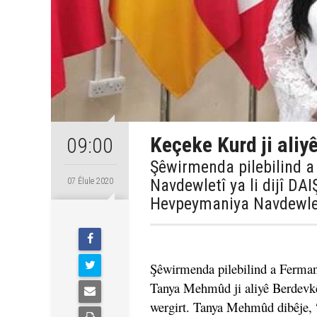
Keçeke Kurd ji aliy
09:00
Şêwirmenda pilebilind 
Navdewletî ya li dijî DA
07 Êlule 2020
Hevpeymaniya Navdewletî 
Şêwirmenda pilebilind a Ferman
Tanya Mehmûd ji aliyê Berdevkê 
wergirt. Tanya Mehmûd dibêje, 