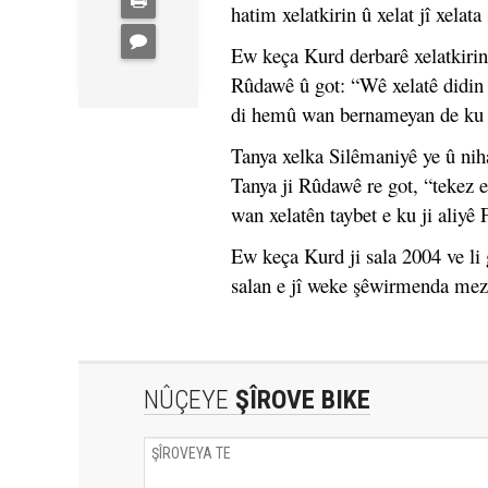
hatim xelatkirin û xelat jî xelata
Ew keça Kurd derbarê xelatkiri
Rûdawê û got: “Wê xelatê didin 
di hemû wan bernameyan de ku tê
Tanya xelka Silêmaniyê ye û niha
Tanya ji Rûdawê re got, “tekez e
wan xelatên taybet e ku ji aliy
Ew keça Kurd ji sala 2004 ve l
salan e jî weke şêwirmenda mezi
NÛÇEYE
ŞÎROVE BIKE