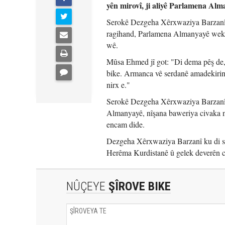
yên mirovî, ji aliyê Parlamena Alma
Serokê Dezgeha Xêrxwaziya Barzanî
ragihand, Parlamena Almanyayê wekî 
wê.
Mûsa Ehmed jî got: "Di dema pêş de
bike. Armanca vê serdanê amadekirina
nirx e."
Serokê Dezgeha Xêrxwaziya Barzanî ba
Almanyayê, nîşana baweriya civaka na
encam dide.
Dezgeha Xêrxwaziya Barzanî ku di sa
Herêma Kurdistanê û gelek deverên c
NÛÇEYE
ŞÎROVE BIKE