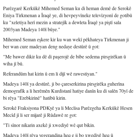
Parêzgarê Kerkûkê Mihemed Seman ku di heman demê de Serokê
Eniya Tirkmenan a Îraqê ye, di hevpeyvîneke televîzyonî de gotibû
ku "xeletiya herî mezin a stratejîk a dewleta Îraqê ya piştî sala
2003yan Madeya 140î bûye."
Mihemed Seman eşkere kir ku wan wekî pêkhateya Tirkmenan ji
ber wan cure madeyan deng nedaye destûrê û got:
"Me bawer dikir ku dê di paşerojê de bibe sedema pirsgirêkan û
wiha jî bû.
Referandûm hat kirin û em li dijî wê rawestiyan."
Madeya 140î ya destûrê, ji bo çareserkirina pirsgirêka guherîna
demografîk a li herêmên Kurdistanî hatiye danîn ku di salên 70yî de
bi rêya "Erebkirinê" hatibû kirin.
Serokê Fraksiyona PDKyê ya li Meclisa Parêzgeha Kerkûkê Hesen
Mecîd jî li ser mijarê ji Rûdawê re got:
"Ti sînor nikarin axekê ji xwediyê wê qut bikin.
Madeya 140î rêya vegerandina heq e ji bo xwediyê heq û