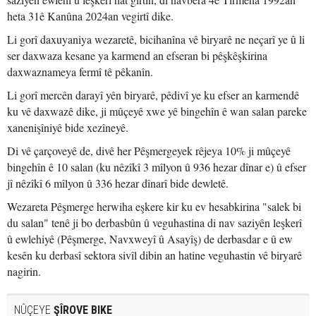
heta 31ê Kanûna 2024an vegirtî dike.
Li gorî daxuyaniya wezaretê, bicihanîna vê biryarê ne neçarî ye û li
ser daxwaza kesane ya karmend an efseran bi pêşkêşkirina
daxwaznameya fermî tê pêkanîn.
Li gorî mercên darayî yên biryarê, pêdivî ye ku efser an karmendê
ku vê daxwazê dike, ji mûçeyê xwe yê bingehîn ê wan salan pareke
xanenişîniyê bide xezîneyê.
Di vê çarçoveyê de, divê her Pêşmergeyek rêjeya 10% ji mûçeyê
bingehîn ê 10 salan (ku nêzîkî 3 mîlyon û 936 hezar dînar e) û efser
jî nêzîkî 6 mîlyon û 336 hezar dînarî bide dewletê.
Wezareta Pêşmerge herwiha eşkere kir ku ev hesabkirina "salek bi
du salan" tenê ji bo derbasbûn û veguhastina di nav saziyên leşkerî
û ewlehiyê (Pêşmerge, Navxweyî û Asayîş) de derbasdar e û ew
kesên ku derbasî sektora sivîl dibin an hatine veguhastin vê biryarê
nagirin.
NÛÇEYE
ŞÎROVE BIKE