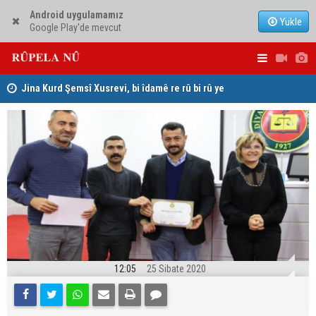
Android uygulamamız
Yükle
Google Play'de mevcut
hat
Jina Kurd Şemsî Xusrevi, bi îdamê re rû bi rû ye
PDK: Gotin
hewldana f
12:05
25 Sibate 2020