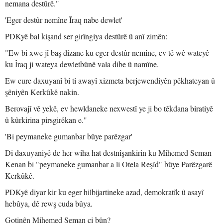
nemana destûrê."
'Eger destûr nemîne Îraq nabe dewlet'
PDKyê bal kişand ser girîngiya destûrê û anî zimên:
"Ew bi xwe jî baş dizane ku eger destûr nemîne, ev tê wê wateyê
ku Îraq ji wateya dewletbûnê vala dibe û namîne.
Ew cure daxuyanî bi ti awayî xizmeta berjewendiyên pêkhateyan û
şêniyên Kerkûkê nakin.
Berovajî vê yekê, ev hewldaneke nexwestî ye ji bo têkdana biratiyê
û kûrkirina pirsgirêkan e."
'Bi peymaneke gumanbar bûye parêzgar'
Di daxuyaniyê de her wiha hat destnîşankirin ku Mihemed Seman
Kenan bi "peymaneke gumanbar a li Otela Reşîd" bûye Parêzgarê
Kerkûkê.
PDKyê diyar kir ku eger hilbijartineke azad, demokratîk û asayî
hebûya, dê rewş cuda bûya.
Gotinên Mihemed Seman çi bûn?