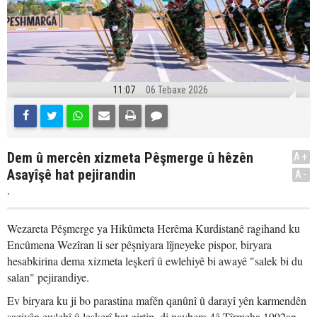
11:07
06 Tebaxe 2026
Dem û mercên xizmeta Pêşmerge û hêzên
A+
Asayîşê hat pejirandin
A-
.
Wezareta Pêşmerge ya Hikûmeta Herêma Kurdistanê ragihand ku
Encûmena Wezîran li ser pêşniyara lîjneyeke pispor, biryara
hesabkirina dema xizmeta leşkerî û ewlehiyê bi awayê "salek bi du
salan" pejirandiye.
Ev biryara ku ji bo parastina mafên qanûnî û darayî yên karmendên
saziyên ewlehî û leşkerî hat girtin, di navbera 4ê Tîrmeha 1992an