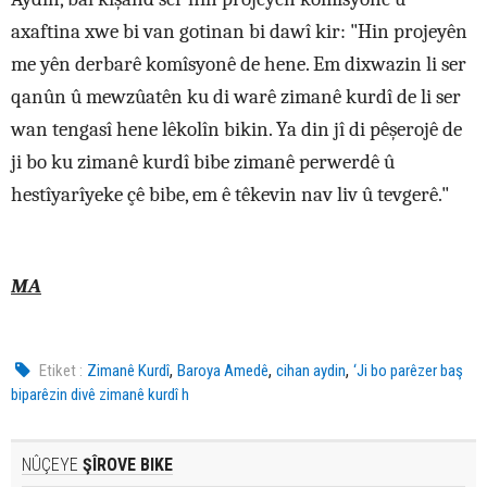
axaftina xwe bi van gotinan bi dawî kir: "Hin projeyên
me yên derbarê komîsyonê de hene. Em dixwazin li ser
qanûn û mewzûatên ku di warê zimanê kurdî de li ser
wan tengasî hene lêkolîn bikin. Ya din jî di pêşerojê de
ji bo ku zimanê kurdî bibe zimanê perwerdê û
hestîyarîyeke çê bibe, em ê têkevin nav liv û tevgerê."
MA
,
,
,
Etiket :
Zimanê Kurdî
Baroya Amedê
cihan aydin
‘Ji bo parêzer baş
biparêzin divê zimanê kurdî h
NÛÇEYE
ŞÎROVE BIKE