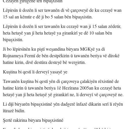
Cezayên girtîgehê tên bipaşxistin
Lêpirsîn û dozên li ser tawanên di vê çarçoveyê de ku cezayê wan
15 sal an kêmtir e dê ji bo 5 salan bên bipaşxistin.
Lêpirsîn û dozên li ser tawanên ku cezayê wan ji 15 salan zêdetir,
heta hetayê yan jî heta hetayê ya girankirî ye dê 10 salan bên
bipaşxistin.
Ji bo lêpirsînên ku piştî weşandina biryara MGKyê ya di
Rojnameya Fermî de bên destpêkirin û tawanên beriya vê dîrokê
hatine kirin, divê destûra desteyê bê wergirtin.
Kuştina bi qestî li derveyî yasayê ye
Tawanên kuştina bi qestî yên di çarçoveya çalakiyên rêxistinê de
hatine kirin û tawanên beriya 1ê Hezîrana 2005an ku cezayê heta
hetayê yan jî heta hetayê yê girankirî ne, li derveyî vê çarçoveyê ne.
Li dijî biryarên bipaşxistinê yên dadgerê înfazê dikarin serî li rêyên
îtirazê bidin.
Şertê rakirina biryara bipaşxistinê