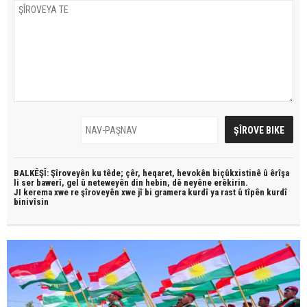
BALKÊŞÎ: Şîroveyên ku têde;
çêr, heqaret, hevokên biçûkxistinê û êrîşa
li ser bawerî, gel û neteweyên din hebin,
dê neyêne erêkirin.
JI kerema xwe re şîroveyên xwe jî bi
gramera kurdî
ya rast û
tîpên kurdî
binivîsin