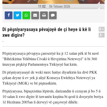
11:02
06 Tebaxe 2026
Di pêşniyaryasaya pêvajoyê de çi heye û kê li
A+
xwe digire?
A-
.
Pêşniyaryasaya pêvajoya çareseriyê ku ji 12 xalan pêk tê bi navê
"Bihêzkirina Yekbûna Civakî û Hevgirtina Neteweyî" û bi 360
îmzeyan pêşkêşî Parlamentoya Tirkiyeyê hat kirin.
Di pêşniyaryasayê de wekî merc hatiye diyarkirin ku divê PKK
çekan deyne û ev yek ji aliyê Konseya Ewlehiya Neteweyî ya
Tirkiyeyê (MGK) ve bê piştrastkirin.
Pêşniyaryasa, bipaşxistina lêpirsîn, darizandin û cezayan ji bo 5 û
10 salan li xwe digire lê tawanên kuştina bi qestî û dosyeyên beriya
1ê Hezîrana 2005an li derveyî vê çarçoveyê dihêle.