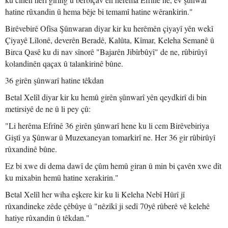
hatine rûxandin û hema bêje bi temamî hatine wêrankirin."
Birêvebirê Ofîsa Şûnwaran diyar kir ku herêmên çiyayî yên wekî
Çiyayê Lîlonê, deverên Beradê, Kalûta, Kîmar, Keleha Semanê û
Birca Qasê ku di nav sînorê "Bajarên Jibîrbûyî" de ne, rûbirûyî
kolandinên qaçax û talankirinê bûne.
36 girên şûnwarî hatine têkdan
Betal Xelîl diyar kir ku hemû girên şûnwarî yên qeydkirî di bin
metirsiyê de ne û li pey çû:
"Li herêma Efrînê 36 girên şûnwarî hene ku li cem Birêvebiriya
Giştî ya Şûnwar û Muzexaneyan tomarkirî ne. Her 36 gir rûbirûyî
rûxandinê bûne.
Ez bi xwe di dema dawî de çûm hemû giran û min bi çavên xwe dît
ku mixabin hemû hatine xerakirin."
Betal Xelîl her wiha eşkere kir ku li Keleha Nebî Hûrî jî
rûxandineke zêde çêbûye û "nêzîkî ji sedî 70yê rûberê vê kelehê
hatiye rûxandin û têkdan."