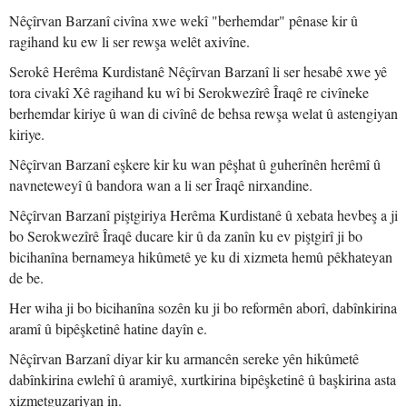
Nêçîrvan Barzanî civîna xwe wekî "berhemdar" pênase kir û
ragihand ku ew li ser rewşa welêt axivîne.
Serokê Herêma Kurdistanê Nêçîrvan Barzanî li ser hesabê xwe yê
tora civakî Xê ragihand ku wî bi Serokwezîrê Îraqê re civîneke
berhemdar kiriye û wan di civînê de behsa rewşa welat û astengiyan
kiriye.
Nêçîrvan Barzanî eşkere kir ku wan pêşhat û guherînên herêmî û
navneteweyî û bandora wan a li ser Îraqê nirxandine.
Nêçîrvan Barzanî piştgiriya Herêma Kurdistanê û xebata hevbeş a ji
bo Serokwezîrê Îraqê ducare kir û da zanîn ku ev piştgirî ji bo
bicihanîna bernameya hikûmetê ye ku di xizmeta hemû pêkhateyan
de be.
Her wiha ji bo bicihanîna sozên ku ji bo reformên aborî, dabînkirina
aramî û bipêşketinê hatine dayîn e.
Nêçîrvan Barzanî diyar kir ku armancên sereke yên hikûmetê
dabînkirina ewlehî û aramiyê, xurtkirina bipêşketinê û başkirina asta
xizmetguzariyan in.