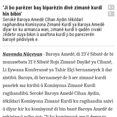
‘Ji bo parêzer baş biparêzin divê zimanê kurdî
A+
hîn bibin’
A-
Serokê Baroya Amedê Cîhan Aydin têkildarî
ragihandina Komîsyona Zimanê Kurdî ya Baroya Amedê
dîyar kir ku armanca wan, zimanê kurdî li qadên civakî
zêdetir xuya bikin û axaftina kurdî ji bo parezerên
baroyê pêdivîyek e.
Navenda Nûçeyan
-
Baroya Amedê, di 23'ê Sibatê de bi
munasebata 21'ê Sibatê Roja Zimanê Dayikê ya Cîhanê,
Li Eywana Konferansê ya Tahîr Elçî bernameyek li dar
xistibû. Baroya, di bernameyê de li ser zimanê kurdî
panelek saz kiribû û Komîsyona Zimanê Kurdî
ragihandibû. Serokê Baroya Amedê Cîhan Aydin,
têkildarî Komîsyona Zimanê Kurdî ku ragihandin axivî
û dîyar kir ku komîsyonê di bin banê Baroya Amedê de
vekirine û wiha got: "Ji bo komîsyonê, me ji derve tu