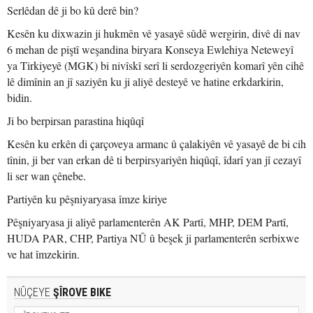
Serlêdan dê ji bo kû derê bin?
Kesên ku dixwazin ji hukmên vê yasayê sûdê wergirin, divê di nav
6 mehan de piştî weşandina biryara Konseya Ewlehiya Neteweyî
ya Tirkiyeyê (MGK) bi nivîskî serî li serdozgeriyên komarî yên cihê
lê dimînin an jî saziyên ku ji aliyê desteyê ve hatine erkdarkirin,
bidin.
Ji bo berpirsan parastina hiqûqî
Kesên ku erkên di çarçoveya armanc û çalakiyên vê yasayê de bi cih
tînin, ji ber van erkan dê ti berpirsyariyên hiqûqî, îdarî yan jî cezayî
li ser wan çênebe.
Partiyên ku pêşniyaryasa îmze kiriye
Pêşniyaryasa ji aliyê parlamenterên AK Partî, MHP, DEM Partî,
HUDA PAR, CHP, Partiya NÛ û beşek ji parlamenterên serbixwe
ve hat îmzekirin.
NÛÇEYE
ŞÎROVE BIKE