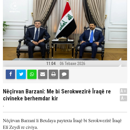
11:04
06 Tebaxe 2026
Nêçîrvan Barzanî: Me bi Serokwezîrê Îraqê re
A+
civîneke berhemdar kir
A-
.
Nêçîrvan Barzanî li Bexdaya paytexta Îraqê bi Serokwezîrê Îraqê
Elî Zeydî re civiya.