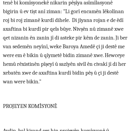
tenê bi komîsyonekê nikarin pêşîya asîmîlasyonê
bigirin û ev tişt anî ziman: "Li gorî encamên lêkolînan
roj bi roj zimanê kurdî dihele. Di jîyana rojan e de êdî
axaftina bi kurdî pir qels bûye. Nivşên nû zimanê xwe
qet nizanin ên zanin jî di asteke pir kêm de zanin. Ji ber
van sedemên neyînî, weke Baroya Amedê çi ji destê me
were em ê bikin û qîymetê bidin zimanê xwe. Hewceye
hemû rêxistinên pîşeyî û sazîyên sivîl ên civakî jî di her
xebatên xwe de axaftina kurdî bidin pêş û çi ji destê
wan were bikin."
PROJEYEN KOMÎSYONÊ
Aydin, bal kişand ser hin projeyên komîsyonê û