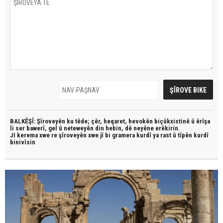
BALKÊŞÎ: Şîroveyên ku têde;
çêr, heqaret, hevokên biçûkxistinê û êrîşa
li ser bawerî, gel û neteweyên din hebin,
dê neyêne erêkirin.
JI kerema xwe re şîroveyên xwe jî bi
gramera kurdî
ya rast û
tîpên kurdî
binivîsin