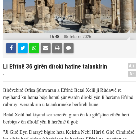
16:48
05 Tebaxe 2026
Li Efrînê 36 girên dîrokî hatine talankirin
A+
.
A-
Birêvebirê Ofîsa Şûnwaran a Efrînê Betal Xelîl ji Rûdawê re
ragihand ku hema bêje hemû şûnwarên dîrokî yên li herêma Efrînê
rûbirûyî wêrankirin û talankirineke berfireh bûne.
Betal Xelîl bal kişand ser zererên giran ên ku gihîştine cihên herî
berbiçav ên dîrokî yên li herêmê û got:
"Ji Girê Eyn Darayê bigire heta Keleha Nebî Hûrî û Girê Cindirêsê
ku cihên herî girîng û berbiçav ên herêma Efrînê ne, ev şûnwar