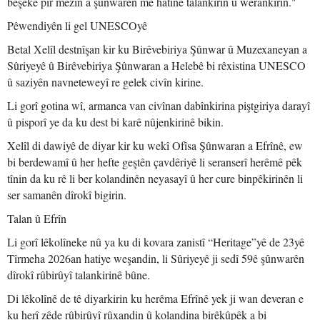
beşeke pir mezin a şûnwarên me hatine talankirin û wêrankirin."
Pêwendiyên li gel UNESCOyê
Betal Xelîl destnîşan kir ku Birêvebiriya Şûnwar û Muzexaneyan a
Sûriyeyê û Birêvebiriya Şûnwaran a Helebê bi rêxistina UNESCO
û saziyên navneteweyî re gelek civîn kirine.
Li gorî gotina wî, armanca van civînan dabînkirina piştgiriya darayî
û pisporî ye da ku dest bi karê nûjenkirinê bikin.
Xelîl di dawiyê de diyar kir ku wekî Ofîsa Şûnwaran a Efrînê, ew
bi berdewamî û her hefte geştên çavdêriyê li seranserî herêmê pêk
tînin da ku rê li ber kolandinên neyasayî û her cure binpêkirinên li
ser samanên dîrokî bigirin.
Talan û Efrîn
Li gorî lêkolîneke nû ya ku di kovara zanistî “Heritage”yê de 23yê
Tîrmeha 2026an hatiye weşandin, li Sûriyeyê ji sedî 59ê şûnwarên
dîrokî rûbirûyî talankirinê bûne.
Di lêkolînê de tê diyarkirin ku herêma Efrînê yek ji wan deveran e
ku herî zêde rûbirûyî rûxandin û kolandina birêkûpêk a bi