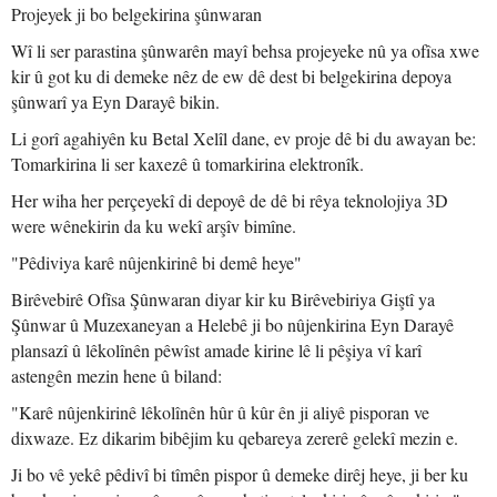
Projeyek ji bo belgekirina şûnwaran
Wî li ser parastina şûnwarên mayî behsa projeyeke nû ya ofîsa xwe
kir û got ku di demeke nêz de ew dê dest bi belgekirina depoya
şûnwarî ya Eyn Darayê bikin.
Li gorî agahiyên ku Betal Xelîl dane, ev proje dê bi du awayan be:
Tomarkirina li ser kaxezê û tomarkirina elektronîk.
Her wiha her perçeyekî di depoyê de dê bi rêya teknolojiya 3D
were wênekirin da ku wekî arşîv bimîne.
"Pêdiviya karê nûjenkirinê bi demê heye"
Birêvebirê Ofîsa Şûnwaran diyar kir ku Birêvebiriya Giştî ya
Şûnwar û Muzexaneyan a Helebê ji bo nûjenkirina Eyn Darayê
plansazî û lêkolînên pêwîst amade kirine lê li pêşiya vî karî
astengên mezin hene û biland:
"Karê nûjenkirinê lêkolînên hûr û kûr ên ji aliyê pisporan ve
dixwaze. Ez dikarim bibêjim ku qebareya zererê gelekî mezin e.
Ji bo vê yekê pêdivî bi tîmên pispor û demeke dirêj heye, ji ber ku