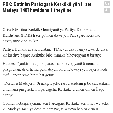
PDK: Gotinên Parêzgarê Kerkûkê yên li ser
A+
Madeya 140î hewldana fitneyê ne
A-
.
Ofîsa Rêxistina Kerkûk-Germiyanê ya Partiya Demokrat a
Kurdistanê (PDK) li ser gotinên dawî yên Parêzgarê Kerkûkê
daxuyaniyek belav kir.
Partiya Demokrat a Kurdistanê (PDK) di daxuyaniya xwe de diyar
kir ku divê bajarê Kerkûkê bibe mînaka bihevrejiyan û biratiyê.
Hat destnîşankirin ku ji bo parastina bihevrejiyanê û nemana
pirsgirêkan, divê hemû pêkhateyên olî û neteweyî yên bajêr xwedî
maf û erkên xwe bin û hat gotin:
"Destûr û Madeya 140î nexşerêyeke rast û serdemî ji bo çareserkirin
û nemana pirsgirêkên li parêzgeha Kerkûkê û cihên din ên Îraqê
daniye.
Gotinên neberpirsyarane yên Parêzgarê Kerkûkê yên li ser wê yekê
ku Madeya 140î ya destûrê nemaye, tê wateya bêbihakirin û