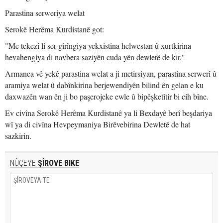
Parastina serweriya welat
Serokê Herêma Kurdistanê got:
"Me tekezî li ser girîngiya yekxistina helwestan û xurtkirina
hevahengiya di navbera saziyên cuda yên dewletê de kir."
Armanca vê yekê parastina welat a ji metirsiyan, parastina serwerî û
aramiya welat û dabînkirina berjewendiyên bilind ên gelan e ku
daxwazên wan ên ji bo paşerojeke ewle û bipêşketîtir bi cih bîne.
Ev civîna Serokê Herêma Kurdistanê ya li Bexdayê berî beşdariya
wî ya di civîna Hevpeymaniya Birêvebirina Dewletê de hat
sazkirin.
NÛÇEYE
ŞÎROVE BIKE