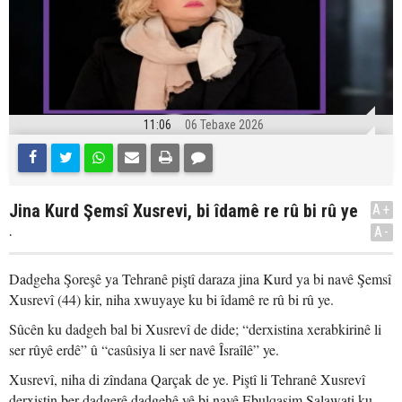
11:06
06 Tebaxe 2026
Jina Kurd Şemsî Xusrevi, bi îdamê re rû bi rû ye
A+
.
A-
Dadgeha Şoreşê ya Tehranê piştî daraza jina Kurd ya bi navê Şemsî
Xusrevî (44) kir, niha xwuyaye ku bi îdamê re rû bi rû ye.
Sûcên ku dadgeh bal bi Xusrevî de dide; “derxistina xerabkirinê li
ser rûyê erdê” û “casûsiya li ser navê Îsraîlê” ye.
Xusrevî, niha di zîndana Qarçak de ye. Piştî li Tehranê Xusrevî
derxistin ber dadgerê dadgehê yê bi navê Ebulqasim Salawati ku