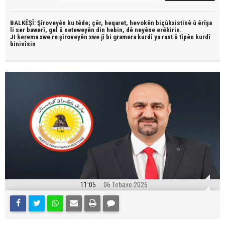
BALKÊŞÎ: Şîroveyên ku têde;
çêr, heqaret, hevokên biçûkxistinê û êrîşa
li ser bawerî, gel û neteweyên din hebin,
dê neyêne erêkirin.
JI kerema xwe re şîroveyên xwe jî bi
gramera kurdî
ya rast û
tîpên kurdî
binivîsin
11:05
06 Tebaxe 2026