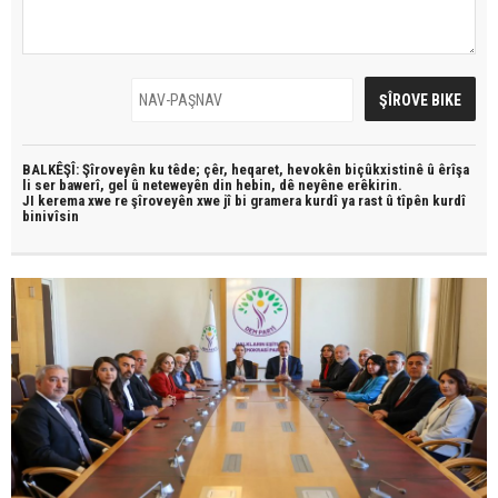
BALKÊŞÎ: Şîroveyên ku têde;
çêr, heqaret, hevokên biçûkxistinê û êrîşa
li ser bawerî, gel û neteweyên din hebin,
dê neyêne erêkirin.
JI kerema xwe re şîroveyên xwe jî bi
gramera kurdî
ya rast û
tîpên kurdî
binivîsin