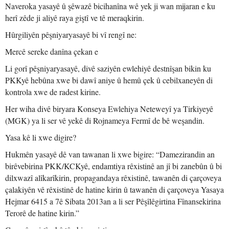
Naveroka yasayê û şêwazê bicihanîna wê yek ji wan mijaran e ku
herî zêde ji aliyê raya giştî ve tê meraqkirin.
Hûrgiliyên pêşniyaryasayê bi vî rengî ne:
Mercê sereke danîna çekan e
Li gorî pêşniyaryasayê, divê saziyên ewlehiyê destnîşan bikin ku
PKKyê hebûna xwe bi dawî aniye û hemû çek û cebilxaneyên di
kontrola xwe de radest kirine.
Her wiha divê biryara Konseya Ewlehiya Neteweyî ya Tirkiyeyê
(MGK) ya li ser vê yekê di Rojnameya Fermî de bê weşandin.
Yasa kê li xwe digire?
Hukmên yasayê dê van tawanan li xwe bigire: “Damezirandin an
birêvebirina PKK/KCKyê, endamtiya rêxistinê an jî bi zanebûn û bi
dilxwazî alîkarîkirin, propagandaya rêxistinê, tawanên di çarçoveya
çalakiyên vê rêxistinê de hatine kirin û tawanên di çarçoveya Yasaya
Hejmar 6415 a 7ê Sibata 2013an a li ser Pêşîlêgirtina Fînansekirina
Terorê de hatine kirin.”