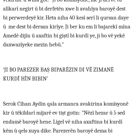
alîkarî negirt û bi derfetên xwe li avahîya baroyê dest
bi perwerdeyê kir. Heta niha 40 kesî serî li qursan daye
û me dest bi dersan kirîye. Ji ber ku em li bajarekî mîna
Amedê dijîn û axaftin bi giştî bi kurdî ye, ji bo vê yekê
daxwazîyeke mezin hebû."
‘JI BO PAREZER BAŞ BIPARÊZIN DI VÊ ZIMANÊ
KURDÎ HÎN BIBIN’
Serok Cîhan Aydin qala armanca avakirina komîsyonê
kir û têkildarî mijarê ev tişt gotin: "Nêzî hezar û 5 sed
endamê baroyê hene. Ligel vê niha axaftina bi kurdî
kêm û qels xuya dike. Parezerên baroyê dema bi