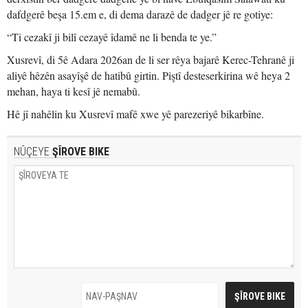
dafdgerê beşa 15.em e, di dema darazê de dadger jê re gotiye:
“Ti cezakî ji bilî cezayê îdamê ne li benda te ye.”
Xusrevî, di 5ê Adara 2026an de li ser rêya bajarê Kerec-Tehranê ji
aliyê hêzên asayîşê de hatibû girtin. Piştî desteserkirina wê heya 2
mehan, haya ti kesî jê nemabû.
Hê jî nahêlin ku Xusrevî mafê xwe yê parezeriyê bikarbîne.
NÛÇEYE
ŞÎROVE BIKE