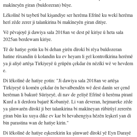
makîneyên giran (buldozeran) bûye.
Lêkolînê bi taybetî bal kişandiye ser herêma Efrînê ku wekî herêma
herî zêde zerer ji talankirina bi makîneyên giran ditiye.
Vê pêvajoyê ji dawiya sala 2018an ve dest pê kiriye û heta sala
2025an berdewam kiriye.
Tê de hatiye gotin ku bi dehan girên dîrokî bi rêya buldozeran
hatine rûxandin û kolandin ku ev heyam li gel kontrolkirina herêmê
ya ji aliyê artêşa Tirkiyeyê û grûpên çekdar ên nêzîkî wê ve hevdem
e.
Di lêkolînê de hatiye gotin: "Ji dawiya sala 2018an ve artêşa
Tirkiyeyê û komên çekdar ên hevalbendên wê dest danîn ser çend
herêman li bakurê Sûriyeyê, di nav de geliyê Efrînê û herêma piranî
Kurd a li derdora bajarê Kobaniyê. Li van deveran, hejmareke zêde
ya şûnwarên dîrokî ji ber talankirina bi makîneyan rûbirûyî zererên
giran bûn ku xuya dike ev kar bi hevahengiya hêzên leşkerî yan di
bin parastina wan de hatiye kirin."
Di lêkolînê de hatiye eşkerekirin ku şûnwarê dîrokî yê Eyn Darayê