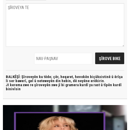
BALKÊŞÎ: Şîroveyên ku têde;
çêr, heqaret, hevokên biçûkxistinê û êrîşa
li ser bawerî, gel û neteweyên din hebin,
dê neyêne erêkirin.
JI kerema xwe re şîroveyên xwe jî bi
gramera kurdî
ya rast û
tîpên kurdî
binivîsin