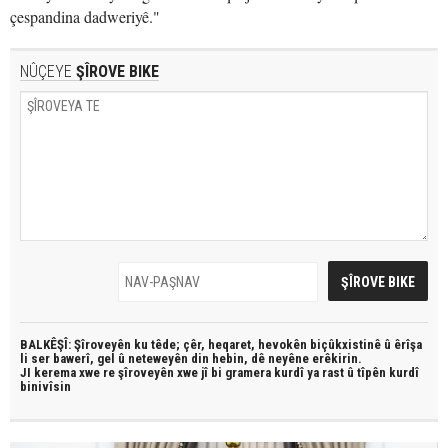
çespandina dadweriyê."
NÛÇEYE
ŞÎROVE BIKE
BALKÊŞÎ: Şîroveyên ku têde;
çêr, heqaret, hevokên biçûkxistinê û êrîşa
li ser bawerî, gel û neteweyên din hebin,
dê neyêne erêkirin.
JI kerema xwe re şîroveyên xwe jî bi
gramera kurdî
ya rast û
tîpên kurdî
binivîsin