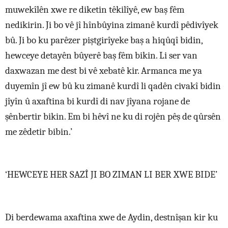
muwekîlên xwe re diketin têkilîyê, ew baş fêm
nedikirin. Ji bo vê jî hînbûyina zimanê kurdî pêdivîyek
bû. Ji bo ku parêzer piştgirîyeke baş a hiqûqî bidin,
hewceye detayên bûyerê baş fêm bikin. Li ser van
daxwazan me dest bi vê xebatê kir. Armanca me ya
duyemîn jî ew bû ku zimanê kurdî li qadên civakî bidin
jîyîn û axaftina bi kurdî di nav jîyana rojane de
şênbertir bikin. Em bi hêvî ne ku di rojên pêş de qûrsên
me zêdetir bibin.’
‘HEWCEYE HER SAZÎ JI BO ZIMAN LI BER XWE BIDE’
Di berdewama axaftina xwe de Aydin, destnîşan kir ku