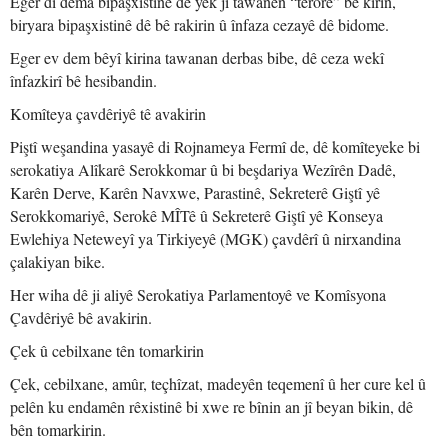
Eger di dema bipaşxistinê de yek ji tawanên “terorê” bê kirin,
biryara bipaşxistinê dê bê rakirin û înfaza cezayê dê bidome.
Eger ev dem bêyî kirina tawanan derbas bibe, dê ceza wekî
înfazkirî bê hesibandin.
Komîteya çavdêriyê tê avakirin
Piştî weşandina yasayê di Rojnameya Fermî de, dê komîteyeke bi
serokatiya Alîkarê Serokkomar û bi beşdariya Wezîrên Dadê,
Karên Derve, Karên Navxwe, Parastinê, Sekreterê Giştî yê
Serokkomariyê, Serokê MÎTê û Sekreterê Giştî yê Konseya
Ewlehiya Neteweyî ya Tirkiyeyê (MGK) çavdêrî û nirxandina
çalakiyan bike.
Her wiha dê ji aliyê Serokatiya Parlamentoyê ve Komîsyona
Çavdêriyê bê avakirin.
Çek û cebilxane tên tomarkirin
Çek, cebilxane, amûr, teçhîzat, madeyên teqemenî û her cure kel û
pelên ku endamên rêxistinê bi xwe re bînin an jî beyan bikin, dê
bên tomarkirin.