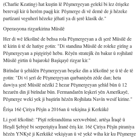
(Charlie Keating) hat kuştin lê Pêşmergeyan gelekî bi lez êrişeke
berevajî kir û herêm paqij kir. Pêşmerge di vê demê de ji hêzeke
partîzanî veguherî hêzeke jêhatî ya di şerê klasîk de."
Operasyona rizgarkirina Mûsilê
Her di wê lêkolînê de behsa rola Pêşmergeyan a di şerê Mûsilê de
tê kirin û tê de hatiye gotin: "Di standina Mûsilê de roleke girîng a
Pêşmergeyan a piştgiriyê hebu. Rêyên stratejîk ên bakur û rojhilatê
Mûsilê girtin û bajarokê Başîqayê rizgar kir."
Birîndar û şehîdên Pêşmergeyan beşeke din a lêkolînê ye û tê de tê
gotin: "Di vî şerî de Pêşmergeyan qurbaniyên zêde dan; heta
dawiya şerê Mûsilê nêzîkî 2 hezar Pêşmergeyan şehîd bûn û 12
hezarên din jî birîndar bûn. Fermandarên leşkerî yên Amerîkayê,
Pêşmerge wekî yek ji baştirîn hêzên Rojhilata Navîn wesif kirine."
Êrişa 16ê Çiriya Pêşîn a 2016an û vekişîna ji Kerkûkê
Li gorî lêkolînê: "Piştî referandûma serxwebûnê, artêşa Îraqê û
Heşdî Şebiyê bi serperiştiya Îranê êriş kir. 16ê Çiriya Pêşîn piraniya
hêzên YNKyê ji Kerkûkê vekişiyan û vê yekê wiha kir ku Pêşmerge