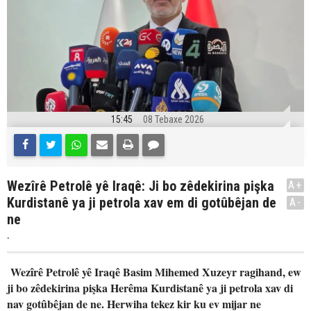
15:45
08 Tebaxe 2026
Wezîrê Petrolê yê Iraqê: Ji bo zêdekirina pişka
A+
Kurdistanê ya ji petrola xav em di gotûbêjan de
A-
ne
.
Wezîrê Petrolê yê Iraqê Basim Mihemed Xuzeyr ragihand, ew
ji bo zêdekirina pişka Herêma Kurdistanê ya ji petrola xav di
nav gotûbêjan de ne. Herwiha tekez kir ku ev mijar ne