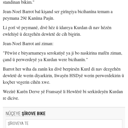
standinan bikim."
Jean-Noel Barrot bal kişand ser girîngiya bicihanîna temam a
peymana 29ê Kanûna Paşîn.
Li gorî vê peymanê, divê hêz û îdareya Kurdan di nav hêzên
ewlehiyê û dezgehên dewletê de cih bigirin.
Jean-Noel Barrot anî ziman:
"Pêwîst e biryarnameya serokatiyê ya ji bo naskirina mafên ziman,
çand û perwerdeyê ya Kurdan were bicihanîn."
Barrot her wiha da zanîn ku divê berpirsên Kurd di nav dezgehên
dewletê de werin diyarkirin, lîwayên HSDyê werin perwerdekirin û
koçber vegerin cihên xwe.
Wezîrê Karên Derve yê Fransayê li Hewlêrê bi serkirdeyên Kurdan
re dicive.
NÛÇEYE
ŞÎROVE BIKE