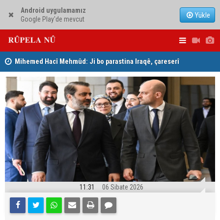
Android uygulamamız
Yükle
Google Play'de mevcut
Mihemed Hacî Mehmûd: Ji bo parastina Iraqê, çareserî
Serokerkan
sîstema konfederalî ye
Dîcleyê hi
11:31
06 Sibate 2026