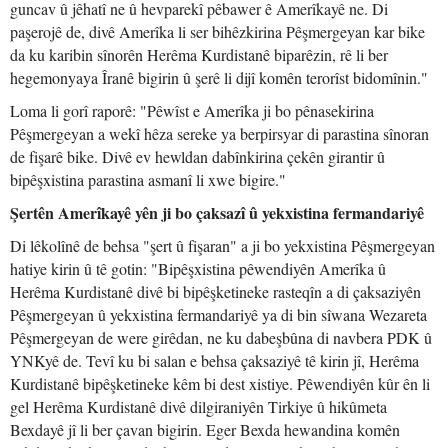
guncav û jêhatî ne û hevparekî pêbawer ê Amerîkayê ne. Di
paşerojê de, divê Amerîka li ser bihêzkirina Pêşmergeyan kar bike
da ku karibin sînorên Herêma Kurdistanê biparêzin, rê li ber
hegemonyaya Îranê bigirin û şerê li dijî komên terorîst bidomînin."
Loma li gorî raporê: "Pêwîst e Amerîka ji bo pênasekirina
Pêşmergeyan a wekî hêza sereke ya berpirsyar di parastina sînoran
de fişarê bike. Divê ev hewldan dabînkirina çekên girantir û
bipêşxistina parastina asmanî li xwe bigire."
Şertên Amerîkayê yên ji bo çaksazî û yekxistina fermandariyê
Di lêkolînê de behsa "şert û fişaran" a ji bo yekxistina Pêşmergeyan
hatiye kirin û tê gotin: "Bipêşxistina pêwendiyên Amerîka û
Herêma Kurdistanê divê bi bipêşketineke rasteqîn a di çaksaziyên
Pêşmergeyan û yekxistina fermandariyê ya di bin sîwana Wezareta
Pêşmergeyan de were girêdan, ne ku dabeşbûna di navbera PDK û
YNKyê de. Tevî ku bi salan e behsa çaksaziyê tê kirin jî, Herêma
Kurdistanê bipêşketineke kêm bi dest xistiye. Pêwendiyên kûr ên li
gel Herêma Kurdistanê divê dilgiraniyên Tirkiye û hikûmeta
Bexdayê jî li ber çavan bigirin. Eger Bexda hewandina komên