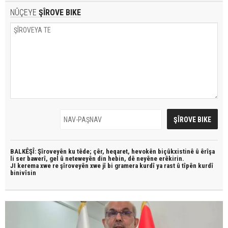
NÛÇEYE
ŞÎROVE BIKE
BALKÊŞÎ: Şîroveyên ku têde;
çêr, heqaret, hevokên biçûkxistinê û êrîşa
li ser bawerî, gel û neteweyên din hebin,
dê neyêne erêkirin.
JI kerema xwe re şîroveyên xwe jî bi
gramera kurdî
ya rast û
tîpên kurdî
binivîsin