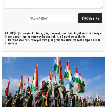
BALKÊŞÎ: Şîroveyên ku têde;
çêr, heqaret, hevokên biçûkxistinê û êrîşa
li ser bawerî, gel û neteweyên din hebin,
dê neyêne erêkirin.
JI kerema xwe re şîroveyên xwe jî bi
gramera kurdî
ya rast û
tîpên kurdî
binivîsin