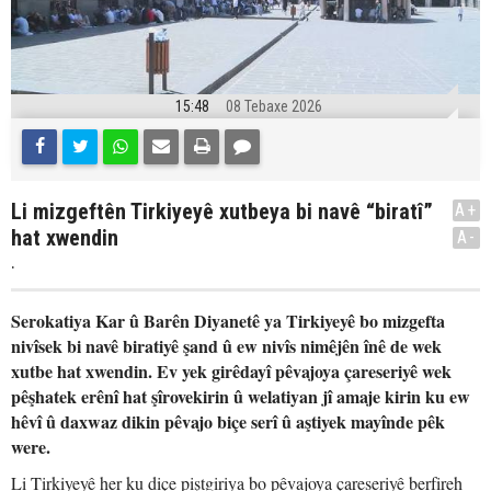
15:48
08 Tebaxe 2026
Li mizgeftên Tirkiyeyê xutbeya bi navê “biratî”
A+
hat xwendin
A-
.
Serokatiya Kar û Barên Diyanetê ya Tirkiyeyê bo mizgefta
nivîsek bi navê biratiyê şand û ew nivîs nimêjên înê de wek
xutbe hat xwendin. Ev yek girêdayî pêvajoya çareseriyê wek
pêşhatek erênî hat şîrovekirin û welatiyan jî amaje kirin ku ew
hêvî û daxwaz dikin pêvajo biçe serî û aştiyek mayînde pêk
were.
Li Tirkiyeyê her ku diçe piştgiriya bo pêvajoya çareseriyê berfireh