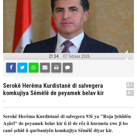
21:54
07 Tebaxe 2026
Serokê Herêma Kurdistanê di salvegera
A+
komkujiya Sêmêlê de peyamek belav kir
A-
.
Serokê Herêma Kurdistanê di salvegera 93ê ya "Roja Şehîdên
Aşûrî" de peyamek belav kir û tê de rêz û hurmeta xwe ji bo
canê şehîd û qurbaniyên komkujiya Sêmêlê diyar kir.