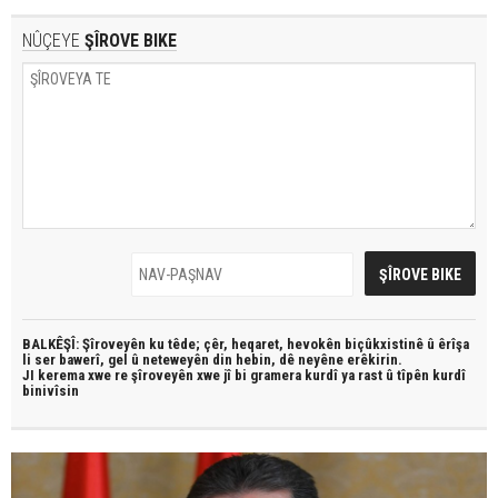
NÛÇEYE
ŞÎROVE BIKE
BALKÊŞÎ: Şîroveyên ku têde;
çêr, heqaret, hevokên biçûkxistinê û êrîşa
li ser bawerî, gel û neteweyên din hebin,
dê neyêne erêkirin.
JI kerema xwe re şîroveyên xwe jî bi
gramera kurdî
ya rast û
tîpên kurdî
binivîsin