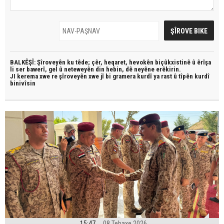
BALKÊŞÎ: Şîroveyên ku têde;
çêr, heqaret, hevokên biçûkxistinê û êrîşa
li ser bawerî, gel û neteweyên din hebin,
dê neyêne erêkirin.
JI kerema xwe re şîroveyên xwe jî bi
gramera kurdî
ya rast û
tîpên kurdî
binivîsin
15:47
08 Tebaxe 2026