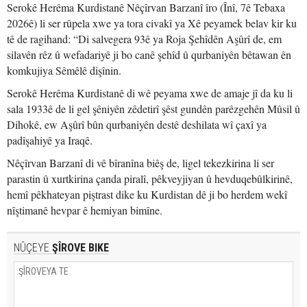
Serokê Herêma Kurdistanê Nêçîrvan Barzanî îro (Înî, 7ê Tebaxa
2026ê) li ser rûpela xwe ya tora civakî ya Xê peyamek belav kir ku
tê de ragihand: “Di salvegera 93ê ya Roja Şehîdên Aşûrî de, em
silavên rêz û wefadariyê ji bo canê şehîd û qurbaniyên bêtawan ên
komkujiya Sêmêlê dişînin.
Serokê Herêma Kurdistanê di wê peyama xwe de amaje jî da ku li
sala 1933ê de li gel şêniyên zêdetirî şêst gundên parêzgehên Mûsil û
Dihokê, ew Aşûrî bûn qurbaniyên destê deshilata wî çaxî ya
padîşahiyê ya Iraqê.
Nêçîrvan Barzanî di vê bîranîna biêş de, ligel tekezkirina li ser
parastin û xurtkirina çanda piralî, pêkveyjiyan û hevduqebûlkirinê,
hemî pêkhateyan piştrast dike ku Kurdistan dê ji bo herdem wekî
nîştimanê hevpar ê hemiyan bimîne.
NÛÇEYE
ŞÎROVE BIKE