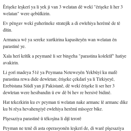
Êrişeke leşkerî ya li yek ji van 3 welatan dê wekî "êrişeke li her 3
welatan" were qebûlkirin.
Ev pêngav wekî guherîneke stratejîk a di ewlehiya herêmê de tê
dîtin.
Armanca wê ya sereke xurtkirina kapasîteyên wan welatan ên
parastinê ye.
Xala herî krîtîk a peymanê li ser bingeha "parastina kolektîf" hatiye
avakirin.
Li gorî madeya 51ê ya Peymana Neteweyên Yekbûyî ku mafê
parastina rewa dide dewletan; êrişeke çekdarî ya li Tirkiyeyê,
Erebistana Siûdî yan jî Pakistanê, dê wekî êrişeke li ser her 3
dewletan were hesibandin û ew dê bi hev re bersivê bidinê.
Hat tekezkirin ku ev peyman ti welatan nake armanc lê armanc dike
ku bi rêya hevahengiyê ewlehiya herêmî mîsoger bike.
Pîşesaziya parastinê û têkoşîna li dijî terorê
Peyman ne tenê di asta operasyonên leşkerî de, di warê pîşesaziya