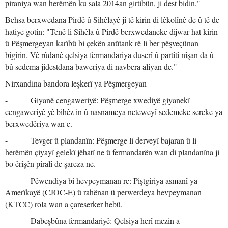
piraniya wan herêmên ku sala 2014an girtibûn, ji dest bidin."
Behsa berxwedana Pirdê û Sihêlayê jî tê kirin di lêkolînê de û tê de
hatiye gotin: "Tenê li Sihêla û Pirdê berxwedaneke dijwar hat kirin
û Pêşmergeyan karîbû bi çekên antîtank rê li ber pêşveçûnan
bigirin. Vê rûdanê qelsiya fermandariya duserî û partîtî nîşan da û
bû sedema jidestdana baweriya di navbera aliyan de."
Nirxandina bandora leşkerî ya Pêşmergeyan
- Giyanê cengaweriyê: Pêşmerge xwediyê giyanekî
cengaweriyê yê bihêz in û nasnameya neteweyî sedemeke sereke ya
berxwedêriya wan e.
- Tevger û plandanîn: Pêşmerge li derveyî bajaran û li
herêmên çiyayî gelekî jêhatî ne û fermandarên wan di plandanîna ji
bo êrişên piralî de şareza ne.
- Pêwendiya bi hevpeymanan re: Piştgiriya asmanî ya
Amerîkayê (CJOC-E) û rahênan û perwerdeya hevpeymanan
(KTCC) rola wan a çareserker hebû.
- Dabeşbûna fermandariyê: Qelsiya herî mezin a