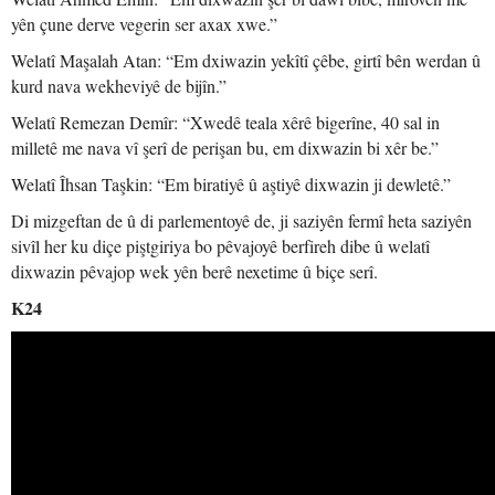
yên çune derve vegerin ser axax xwe.”
Welatî Maşalah Atan: “Em dxiwazin yekîtî çêbe, girtî bên werdan û
kurd nava wekheviyê de bijîn.”
Welatî Remezan Demîr: “Xwedê teala xêrê bigerîne, 40 sal in
milletê me nava vî şerî de perişan bu, em dixwazin bi xêr be.”
Welatî Îhsan Taşkin: “Em biratiyê û aştiyê dixwazin ji dewletê.”
Di mizgeftan de û di parlementoyê de, ji saziyên fermî heta saziyên
sivîl her ku diçe piştgiriya bo pêvajoyê berfireh dibe û welatî
dixwazin pêvajop wek yên berê nexetime û biçe serî.
K24