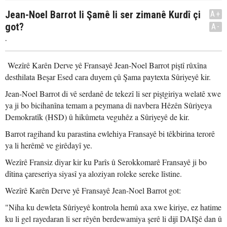
Jean-Noel Barrot li Şamê li ser zimanê Kurdî çi
A+
got?
A-
.
Wezîrê Karên Derve yê Fransayê Jean-Noel Barrot piştî rûxîna
desthilata Beşar Esed cara duyem çû Şama paytexta Sûriyeyê kir.
Jean-Noel Barrot di vê serdanê de tekezî li ser piştgiriya welatê xwe
ya ji bo bicihanîna temam a peymana di navbera Hêzên Sûriyeya
Demokratîk (HSD) û hikûmeta veguhêz a Sûriyeyê de kir.
Barrot ragihand ku parastina ewlehiya Fransayê bi têkbirina terorê
ya li herêmê ve girêdayî ye.
Wezîrê Fransiz diyar kir ku Parîs û Serokkomarê Fransayê ji bo
dîtina çareseriya siyasî ya aloziyan roleke sereke lîstine.
Wezîrê Karên Derve yê Fransayê Jean-Noel Barrot got:
"Niha ku dewleta Sûriyeyê kontrola hemû axa xwe kiriye, ez hatime
ku li gel rayedaran li ser rêyên berdewamiya şerê li dijî DAIŞê dan û