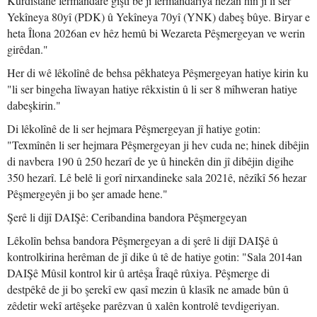
Kurdistanê fermandarê giştî be jî fermandariya hêzan hîn jî li ser
Yekîneya 80yî (PDK) û Yekîneya 70yî (YNK) dabeş bûye. Biryar e
heta Îlona 2026an ev hêz hemû bi Wezareta Pêşmergeyan ve werin
girêdan."
Her di wê lêkolînê de behsa pêkhateya Pêşmergeyan hatiye kirin ku
"li ser bingeha lîwayan hatiye rêkxistin û li ser 8 mîhweran hatiye
dabeşkirin."
Di lêkolînê de li ser hejmara Pêşmergeyan jî hatiye gotin:
"Texmînên li ser hejmara Pêşmergeyan ji hev cuda ne; hinek dibêjin
di navbera 190 û 250 hezarî de ye û hinekên din jî dibêjin digihe
350 hezarî. Lê belê li gorî nirxandineke sala 2021ê, nêzîkî 56 hezar
Pêşmergeyên ji bo şer amade hene."
Şerê li dijî DAIŞê: Ceribandina bandora Pêşmergeyan
Lêkolîn behsa bandora Pêşmergeyan a di şerê li dijî DAIŞê û
kontrolkirina herêman de jî dike û tê de hatiye gotin: "Sala 2014an
DAIŞê Mûsil kontrol kir û artêşa Îraqê rûxiya. Pêşmerge di
destpêkê de ji bo şerekî ew qasî mezin û klasîk ne amade bûn û
zêdetir wekî artêşeke parêzvan û xalên kontrolê tevdigeriyan.