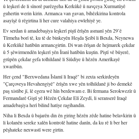
û leşkerî de li sînorê parêzgeha Kerkûkê û navçeya Xurmatûyê
guhertin werin kirin. Armanca van gavan, bihêzkirina kontrola
asayîşê û rêgirtina li her cure valahiya ewlehiyê ye.
Ev serdan û amadebaşiya leşkerî piştî êrîşên asmanî yên 29’ê
Tîrmeha borî tê, ku tê de binkeyên Heşda Şeibî li Bexda, Neynewa
û Kerkûkê hatibûn armancgirtin. Di wan êrîşan de hejmarek çekdar
û 5 şêwirmendên leşkerî yên Îranî hatibûn kuştin. Piştî vê bûyerê,
grûpên çekdar gefa tolhildanê li Siûdiye û hêzên Amerîkayê
xwaribûn.
Her çend "Berxwedana Îslamî li Iraqê" bi zexta serkirdeyên
"Çarçoveya Hevahengiyê" êrîşên xwe yên tolhildanê ji bo demekê
paş xistibe jî, lê egera wê hîn berdewam e. Bi fermana Serokwezîr û
Fermandarê Giştî yê Hêzên Çekdar Elî Zeydî, li seranserê Iraqê
amadebaşiya herî bilind hatiye ragihandin.
Niha li Bexda û bajarên din ên giring hêzên zêde hatine belavkirin û
li kolanên sereke xalên kontrolê hatine danîn, da ku rê li ber her
pêşhateke nexwastî were girtin.