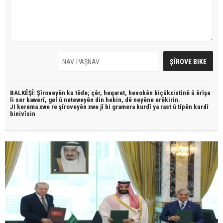
BALKÊŞÎ: Şîroveyên ku têde;
çêr, heqaret, hevokên biçûkxistinê û êrîşa
li ser bawerî, gel û neteweyên din hebin,
dê neyêne erêkirin.
JI kerema xwe re şîroveyên xwe jî bi
gramera kurdî
ya rast û
tîpên kurdî
binivîsin