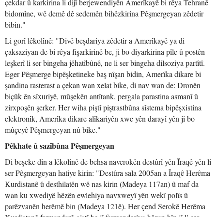
çekdar û karkirina li dijî berjewendiyên Amerîkayê bi rêya Tehranê
bidomîne, wê demê dê sedemên bihêzkirina Pêşmergeyan zêdetir
bibin."
Li gorî lêkolînê: "Divê beşdariya zêdetir a Amerîkayê ya di
çaksaziyan de bi rêya fişarkirinê be, ji bo diyarkirina pîle û postên
leşkerî li ser bingeha jêhatîbûnê, ne li ser bingeha dilsoziya partîtî.
Eger Pêşmerge bipêşketineke baş nîşan bidin, Amerîka dikare bi
şandina rasterast a çekan wan xelat bike, di nav wan de: Dronên
biçûk ên sîxuriyê, mûşekên antîtank, pergala parastina asmanî û
zirxpoşên şerker. Her wiha piştî piştrastbûna sîstema bipêşxistina
elektronîk, Amerîka dikare alîkariyên xwe yên darayî yên ji bo
mûçeyê Pêşmergeyan nû bike."
Pêkhate û sazîbûna Pêşmergeyan
Di beşeke din a lêkolînê de behsa naverokên destûrî yên Îraqê yên li
ser Pêşmergeyan hatiye kirin: "Destûra sala 2005an a Îraqê Herêma
Kurdistanê û desthilatên wê nas kirin (Madeya 117an) û maf da
wan ku xwediyê hêzên ewlehiya navxweyî yên wekî polîs û
parêzvanên herêmê bin (Madeya 121ê). Her çend Serokê Herêma