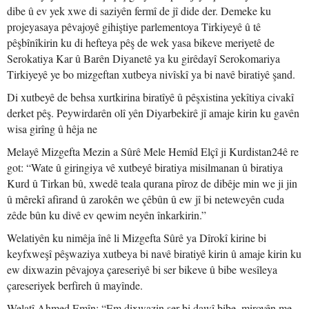
dibe û ev yek xwe di saziyên fermî de jî dide der. Demeke ku
projeyasaya pêvajoyê gihiştiye parlementoya Tirkiyeyê û tê
pêşbînîkirin ku di hefteya pêş de wek yasa bikeve meriyetê de
Serokatiya Kar û Barên Diyanetê ya ku girêdayî Serokomariya
Tirkiyeyê ye bo mizgeftan xutbeya nivîskî ya bi navê biratiyê şand.
Di xutbeyê de behsa xurtkirina biratîyê û pêşxistina yekîtiya civakî
derket pêş. Peywirdarên olî yên Diyarbekirê jî amaje kirin ku gavên
wisa girîng û hêja ne
Melayê Mizgefta Mezin a Sûrê Mele Hemîd Elçî ji Kurdistan24ê re
got: “Wate û giringiya vê xutbeyê biratiya misilmanan û biratiya
Kurd û Tirkan bû, xwedê teala qurana pîroz de dibêje min we ji jin
û mêrekî afirand û zarokên we çêbûn û ew jî bi neteweyên cuda
zêde bûn ku divê ev qewim neyên înkarkirin.”
Welatiyên ku nimêja înê li Mizgefta Sûrê ya Dîrokî kirine bi
keyfxweşî pêşwaziya xutbeya bi navê biratiyê kirin û amaje kirin ku
ew dixwazin pêvajoya çareseriyê bi ser bikeve û bibe wesîleya
çareseriyek berfireh û mayînde.
Welatî Ahmed Emîn: “Em dixwazin şer bi dawî bibe, mirovên me