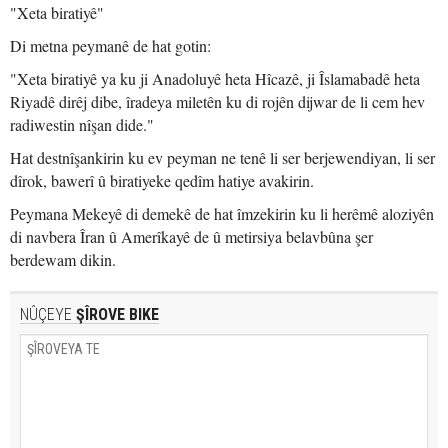
"Xeta biratiyê"
Di metna peymanê de hat gotin:
"Xeta biratiyê ya ku ji Anadoluyê heta Hîcazê, ji Îslamabadê heta
Riyadê dirêj dibe, îradeya miletên ku di rojên dijwar de li cem hev
radiwestin nîşan dide."
Hat destnîşankirin ku ev peyman ne tenê li ser berjewendiyan, li ser
dîrok, bawerî û biratiyeke qedîm hatiye avakirin.
Peymana Mekeyê di demekê de hat îmzekirin ku li herêmê aloziyên
di navbera Îran û Amerîkayê de û metirsiya belavbûna şer
berdewam dikin.
NÛÇEYE
ŞÎROVE BIKE