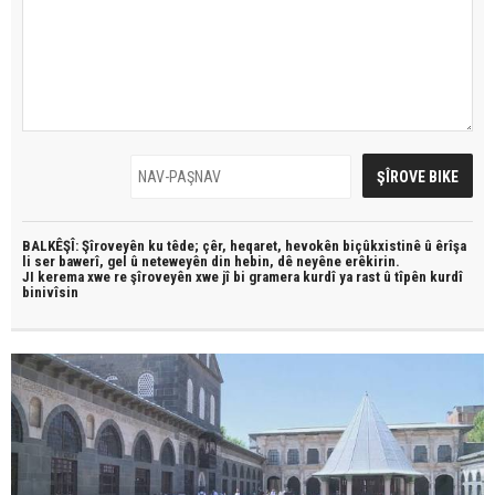
BALKÊŞÎ: Şîroveyên ku têde;
çêr, heqaret, hevokên biçûkxistinê û êrîşa
li ser bawerî, gel û neteweyên din hebin,
dê neyêne erêkirin.
JI kerema xwe re şîroveyên xwe jî bi
gramera kurdî
ya rast û
tîpên kurdî
binivîsin