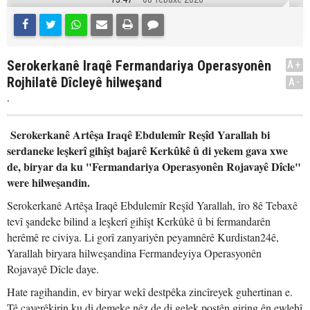
Serokerkanê Iraqê Fermandariya Operasyonên
A+
Rojhilatê Dîcleyê hilweşand
A-
.
Serokerkanê Artêşa Iraqê Ebdulemîr Reşîd Yarallah bi
serdaneke leşkerî gihîşt bajarê Kerkûkê û di yekem gava xwe
de, biryar da ku "Fermandariya Operasyonên Rojavayê Dîcle"
were hilweşandin.
Serokerkanê Artêşa Iraqê Ebdulemîr Reşîd Yarallah, îro 8ê Tebaxê
tevî şandeke bilind a leşkerî gihîşt Kerkûkê û bi fermandarên
herêmê re civiya. Li gorî zanyariyên peyamnêrê Kurdistan24ê,
Yarallah biryara hilweşandina Fermandeyiya Operasyonên
Rojavayê Dîcle daye.
Hate ragihandin, ev biryar wekî destpêka zincîreyek guhertinan e.
Tê çaverêkirin ku di demeke nêz de di gelek postên giring ên ewlehî