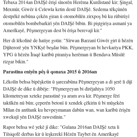
Tebaxa 2014an DAIŞê êrişî sînorên Herêma Kurdistanê kir; Şingal,
Mexmûr, Giwêr û Celewla ketin destê DAIŞê. Sedema têkçûnên
destpêkê nebûna çekên giran û otomobîlên zirxpoş bû ku rûbirûyî
otomobîlên bombebarkirî yên DAIŞê bibin. Bi piştgiriya asmanî ya
Amerîkayê, Pêşmergeyan dest bi êrişa berevajî kir."
Her di lêkolînê de hatiye gotin: "Sîrwan Barzanî Giwêr girt û hêzên
Dijîterorê yên YNKyê beşdar bûn. Pêşmergeyan bi hevkariya PKK,
YPG û hêzên Îraqê karîbû piraniya herêman û Bendava Mûsilê
rizgar bikin."
Parastina eniyên pêş û qonaxa 2015 û 2016an
Lêkolîn behsa bipêşketin û şarezabûna Pêşmergeyan a di şerê li dijî
DAIŞê de dike û dibêje: "Pêşmergeyan bi dirêjahiya 1050
kîlometreyan xeteke parastinê ya aram ava kir. Pêşmerge fêrî
taktîkên nû bûn; çeperên betonî û xendek çêkirin û bi mûşekên
Mîlan ên antîtank ku hevpeymanan dabûn wan, wan karîbû êrişên
xwekujî yên DAIŞê rawestînin."
Rapor behsa wê yekê jî dike: "Gulana 2016an DAIŞê xeta li
Tilsiqofê derbas kir û leşkerekî Hêzên Taybet ên Amerîkayê