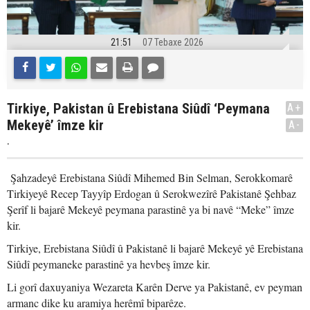
21:51
07 Tebaxe 2026
Tirkiye, Pakistan û Erebistana Siûdî ‘Peymana
A+
Mekeyê’ îmze kir
A-
.
Şahzadeyê Erebistana Siûdî Mihemed Bin Selman, Serokkomarê
Tirkiyeyê Recep Tayyîp Erdogan û Serokwezîrê Pakistanê Şehbaz
Şerîf li bajarê Mekeyê peymana parastinê ya bi navê “Meke” îmze
kir.
Tirkiye, Erebistana Siûdî û Pakistanê li bajarê Mekeyê yê Erebistana
Siûdî peymaneke parastinê ya hevbeş îmze kir.
Li gorî daxuyaniya Wezareta Karên Derve ya Pakistanê, ev peyman
armanc dike ku aramiya herêmî biparêze.