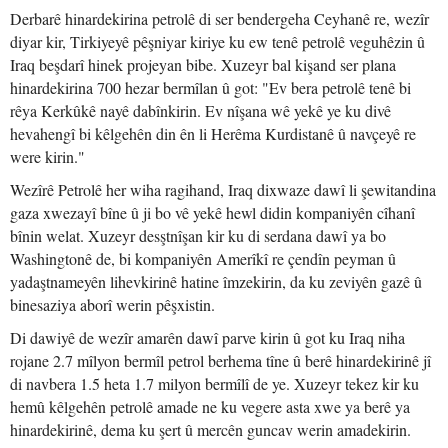
Derbarê hinardekirina petrolê di ser bendergeha Ceyhanê re, wezîr
diyar kir, Tirkiyeyê pêşniyar kiriye ku ew tenê petrolê veguhêzin û
Iraq beşdarî hinek projeyan bibe. Xuzeyr bal kişand ser plana
hinardekirina 700 hezar bermîlan û got: "Ev bera petrolê tenê bi
rêya Kerkûkê nayê dabînkirin. Ev nîşana wê yekê ye ku divê
hevahengî bi kêlgehên din ên li Herêma Kurdistanê û navçeyê re
were kirin."
Wezîrê Petrolê her wiha ragihand, Iraq dixwaze dawî li şewitandina
gaza xwezayî bîne û ji bo vê yekê hewl didin kompaniyên cîhanî
bînin welat. Xuzeyr desştnîşan kir ku di serdana dawî ya bo
Washingtonê de, bi kompaniyên Amerîkî re çendîn peyman û
yadaştnameyên lihevkirinê hatine îmzekirin, da ku zeviyên gazê û
binesaziya aborî werin pêşxistin.
Di dawiyê de wezîr amarên dawî parve kirin û got ku Iraq niha
rojane 2.7 mîlyon bermîl petrol berhema tîne û berê hinardekirinê jî
di navbera 1.5 heta 1.7 milyon bermîlî de ye. Xuzeyr tekez kir ku
hemû kêlgehên petrolê amade ne ku vegere asta xwe ya berê ya
hinardekirinê, dema ku şert û mercên guncav werin amadekirin.