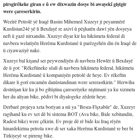
pirsgirêkeke giran e û ew dixwazin dosye bi awayekî giştgir
were çareserkirin.
Wezîrê Petrolê yê Iraqê Basim Mihemed Xuzeyr ji peyamnêrê
Kurdistan24ê yê li Bexdayê re axivî û pêşhatên dawî yên dosyeya
neft û gazê nirxandin. Xuzeyr diyar kir ku hikûmeta federal di
navbera welatiyên Herêma Kurdistanê û parêzgehên din ên Iraqê de
ti ciyawaziyê nake.
Xuzeyr bal kişand ser peywendiyên di navbera Hewlêr û Bexdayê
de û got: "Rêkeftineke sêalî di navbera hikûmeta federal, hikûmeta
Herêma Kurdistanê û kompaniyên petrolê de heye. Ev rêkeftin
dikare li gorî encamên danûstandinan were sererastkirin." Herwiha
destnîşan kir ku ji bo gihîştina çareseriyeke niştimanî ya ku xizmeta
her du aliyan bike, pêdivî bi diyalogeke zêdetir heye.
Derbarê projeya xeta boriyan a nû ya "Besra-Fîşxabûr" de, Xuzeyr
ragihand ku ev xet dê bi sîstema BOT (Ava bike, Bide xebitandin,
Radest bike) were çêkirin. Ev proje dê rê bide ku Iraq rêyên
hinardekirina petrola xwe di ser xaka Herêma Kurdistanê re ber bi
Tirkiyeyê ve pirreng bike.