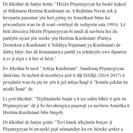
Di lêkolînê de hatiye hotin: "Hêzên Pêşmergeyan ku baskê leşkerî
yê Hikûmeta Herêma Kurdistanê ne, li Rojhilata Navîn yek ji
hevparên parastinê yên herî girîng ên Amerîkayê bûne ku
pêwendiyên wan ên di warê ewlehiyê de vedigerin sala 1991ê. Lê
belê dilsoziya Hêzên Pêşmergeyan bi tundî di navbera her du
partiyên siyasî yên sereke yên Herêma Kurdistanê (Partiya
Demokrat a Kurdistanê û Yekîtiya Niştimanî ya Kurdistanê) de
dabeş bûye; her alî fermandariya partîtî ya yekîneyên xwe diparêze
û ev jî rêgir e li ber vê hêzê."
Ev lêkolîna bi navê "Artêşa Kurdistanê", bandoraq Pêşmergeyan
dinirxîne, bi taybetî di tecrubeya şerê li dijî DAIŞê (2014-2017) û
pevçûnên wan ên piş tre yên li gel artêşa Îraqê û "komên çekdar ên
nêzîkî Îranê" de.
Li gorî lêkolînê: "Têgihiştineke baştir a li ser xalên bihêz û qels ên
Pêşmergeyan" dê ji bo hevahengiya paşerojê ya navbera Amerîka û
Herêma Kurdistanê bibe bingeh.
Di lêkolînê de hatiye gotin: "Tevî hinek têkçûnên berçav jî
Pêşmergeyan bi awayekî giştî selmandiye ku ew hêzeke şerker a