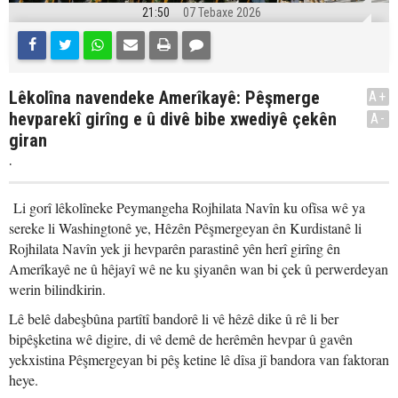
21:50
07 Tebaxe 2026
Lêkolîna navendeke Amerîkayê: Pêşmerge
A+
hevparekî girîng e û divê bibe xwediyê çekên
A-
giran
.
Li gorî lêkolîneke Peymangeha Rojhilata Navîn ku ofîsa wê ya
sereke li Washingtonê ye, Hêzên Pêşmergeyan ên Kurdistanê li
Rojhilata Navîn yek ji hevparên parastinê yên herî girîng ên
Amerîkayê ne û hêjayî wê ne ku şiyanên wan bi çek û perwerdeyan
werin bilindkirin.
Lê belê dabeşbûna partîtî bandorê li vê hêzê dike û rê li ber
bipêşketina wê digire, di vê demê de herêmên hevpar û gavên
yekxistina Pêşmergeyan bi pêş ketine lê dîsa jî bandora van faktoran
heye.