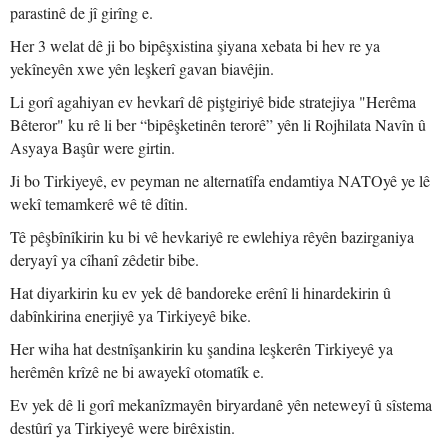
parastinê de jî girîng e.
Her 3 welat dê ji bo bipêşxistina şiyana xebata bi hev re ya
yekîneyên xwe yên leşkerî gavan biavêjin.
Li gorî agahiyan ev hevkarî dê piştgiriyê bide stratejiya "Herêma
Bêteror" ku rê li ber “bipêşketinên terorê” yên li Rojhilata Navîn û
Asyaya Başûr were girtin.
Ji bo Tirkiyeyê, ev peyman ne alternatîfa endamtiya NATOyê ye lê
wekî temamkerê wê tê dîtin.
Tê pêşbînîkirin ku bi vê hevkariyê re ewlehiya rêyên bazirganiya
deryayî ya cîhanî zêdetir bibe.
Hat diyarkirin ku ev yek dê bandoreke erênî li hinardekirin û
dabînkirina enerjiyê ya Tirkiyeyê bike.
Her wiha hat destnîşankirin ku şandina leşkerên Tirkiyeyê ya
herêmên krîzê ne bi awayekî otomatîk e.
Ev yek dê li gorî mekanîzmayên biryardanê yên neteweyî û sîstema
destûrî ya Tirkiyeyê were birêxistin.