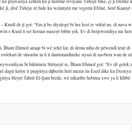
 pêşwaziya xelkên ku ji herêmê reviyane Tirkiyê bike, çi ji Dêrikê û 
kê jî, divê Tirkiye rê bide ku welatiyên me vegerin Efrînê, Serê Kaniyê
Kurdî de jî got: “Em ji bo diyalogê bi her kesî re vekirî ne, di nava w
êwîst e Kurd li ser heman maseyê bibin yek. Ev di berjewendiya me he
 jî, Îlham Ehmed amaje bi wê yekê kir, di dema niha de pêwendî tenê di
î û ewlekarî de sînordar in û ti danûstandineke siyasî di navbera wan de nî
 peywendiyan bi hikûmeta Sûriyeyê re, Îlham Ehmed got: “Ev dê gelek 
ê dagir kiriye û piştgiriya dijberên herî mezin ên Esed dike ku Desteya
tgiriya Heyet Tahrîr El-Şam berde, wê nikaribe hebûna xwe ya li Idlibê