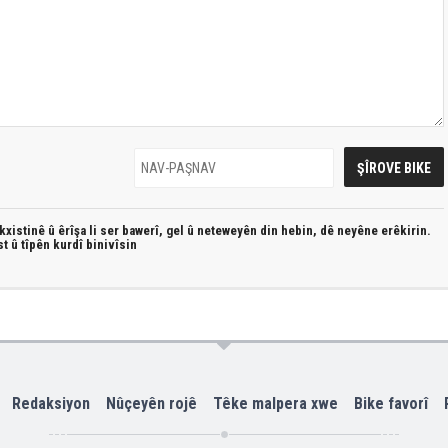
xistinê û êrîşa li ser bawerî, gel û neteweyên din hebin,
dê neyêne erêkirin.
st û
tîpên kurdî
binivîsin
Redaksiyon
Nûçeyên rojê
Têke malpera xwe
Bike favorî