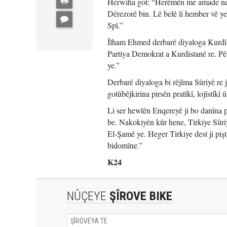
Herwiha got: “Herêmên me amade ne ku
Dêrezorê bin. Lê belê li hember vê ye
Spî.”
Îlham Ehmed derbarê diyaloga Kurdî – 
Partiya Demokrat a Kurdistanê re. P
ye.”
Derbarê diyaloga bi rêjîma Sûriyê re
gotûbêjkirina pirsên pratîkî, lojîstîk
Li ser hewlên Enqereyê ji bo danîna
be. Nakokiyên kûr hene, Tirkiye Sûriy
El-Şamê ye. Heger Tirkiye dest ji piş
bidomîne.”
K24
NÛÇEYE
ŞÎROVE BIKE