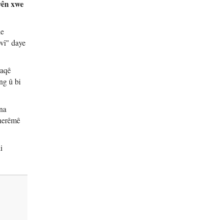
yên xwe
de
vî" daye
raqê
ng û bi
ena
 herêmê
i