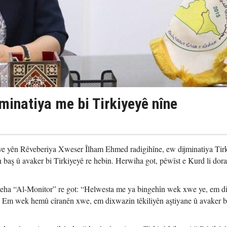
minatiya me bi Tirkiyeyê nîne
 yên Rêveberiya Xweser Îlham Ehmed radigihîne, ew dijminatiya Tir
baş û avaker bi Tirkiyeyê re hebin. Herwiha got, pêwîst e Kurd li dor
eha “Al-Monitor” re got: “Helwesta me ya bingehîn wek xwe ye, em d
în. Em wek hemû cîranên xwe, em dixwazin têkiliyên aştiyane û avaker b