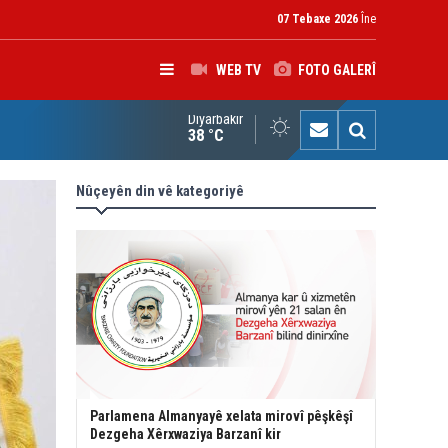
07 Tebaxe 2026
Îne
WEB TV
FOTO GALERÎ
Diyarbakır
zga Giştî ya Deverên di Derveyê Kurdistanê de gotinên parêz
38 °C
d kir
Nûçeyên din vê kategoriyê
Parlamena Almanyayê xelata mirovî pêşkêşî
Dezgeha Xêrxwaziya Barzanî kir