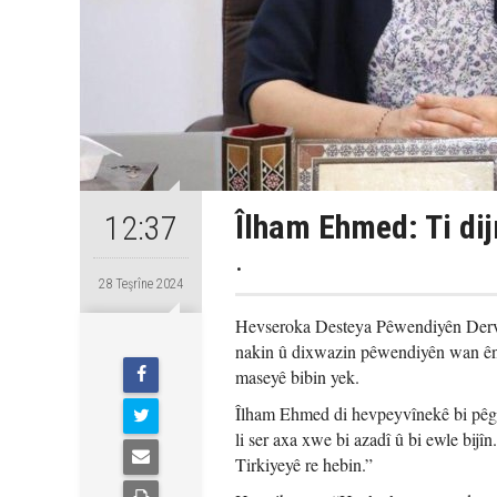
Îlham Ehmed: Ti dij
12:37
.
28 Teşrîne 2024
Hevseroka Desteya Pêwendiyên Derve
nakin û dixwazin pêwendiyên wan ên 
maseyê bibin yek.
Îlham Ehmed di hevpeyvînekê bi pêg
li ser axa xwe bi azadî û bi ewle bij
Tirkiyeyê re hebin.”