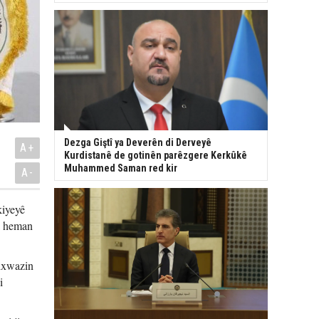
Dezga Giştî ya Deverên di Derveyê
A+
Kurdistanê de gotinên parêzgere Kerkûkê
Muhammed Saman red kir
A-
kiyeyê
a heman
ixwazin
i