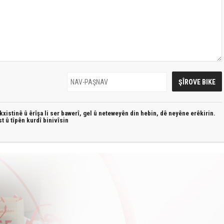
xistinê û êrîşa li ser bawerî, gel û neteweyên din hebin,
dê neyêne erêkirin.
st û
tîpên kurdî
binivîsin