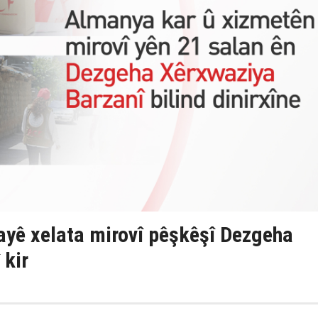
yê xelata mirovî pêşkêşî Dezgeha
 kir