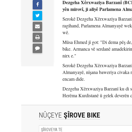
Dezgeha Xêrxwaziya Barzanî (BCF)
yên mirovî, ji aliyê Parlamena Alma
Serokê Dezgeha Xêrxwaziya Barzanî
ragihand, Parlamena Almanyayê wekî 
wê.
Mûsa Ehmed jî got: "Di dema pêş de
bike. Armanca vê serdanê amadekirina
nirx e."
Serokê Dezgeha Xêrxwaziya Barzanî ba
Almanyayê, nîşana baweriya civaka na
encam dide.
Dezgeha Xêrxwaziya Barzanî ku di sa
Herêma Kurdistanê û gelek deverên c
NÛÇEYE
ŞÎROVE BIKE