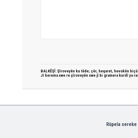
BALKÊŞÎ: Şîroveyên ku têde;
çêr, heqaret, hevokên biçûk
JI kerema xwe re şîroveyên xwe jî bi
gramera kurdî
ya ra
Rûpela sereke