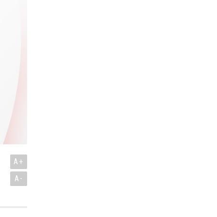
A+
A-