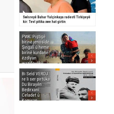
Swîsreyê Bahar Yalçinkaya radestî Tirkiyeyê
kir: Tevî pitika xwe hat girtin
PWK: Piştişê
PWK: Ma
birînê jenosîdê
şehîdan
Şingalî û heme
Enfalê
birînê kurdanê
Barzanîy
êzdîyan
hurmet 
wazîfeyêkê
kenê
neteweyî yê
Bi Seîd VEROJ
Wezîra
heme kurdanê
re li ser pirtûka
Berhema
dinya yo
Du Birayên
Cengî y
Bedirxanî:
Pakistan
Celadet û
û hevjîn
Kamiran
em Kurd
Bedirxan
(1913 -1923)