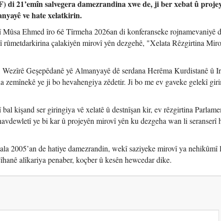
 di 21’emîn salvegera damezrandina xwe de, ji ber xebat û proje
nyayê ve hate xelatkirin.
 Mûsa Ehmed îro 6ê Tîrmeha 2026an di konferanseke rojnamevaniyê 
rûmetdarkirina çalakiyên mirovî yên dezgehê, "Xelata Rêzgirtina Miro
, Wezîrê Geşepêdanê yê Almanyayê dê serdana Herêma Kurdistanê û I
 zemînekê ye ji bo hevahengiya zêdetir. Ji bo me ev gaveke gelekî giri
l kişand ser giringiya vê xelatê û destnîşan kir, ev rêzgirtina Parlam
vdewletî ye bi kar û projeyên mirovî yên ku dezgeha wan li seranserî
la 2005’an de hatiye damezrandin, wekî saziyeke mirovî ya nehikûmî l
îhanê alîkariya penaber, koçber û kesên hewcedar dike.