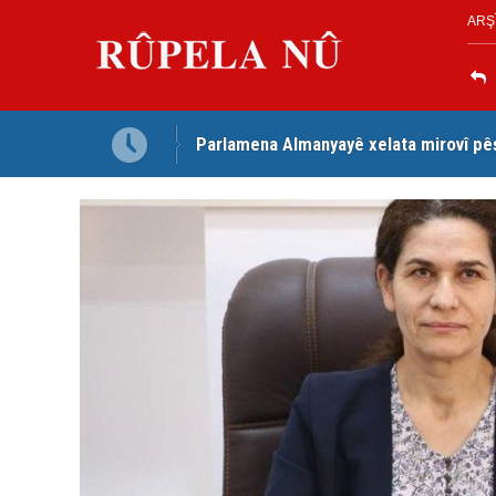
ARŞ
Parlamena Almanyayê xelata mirovî pê