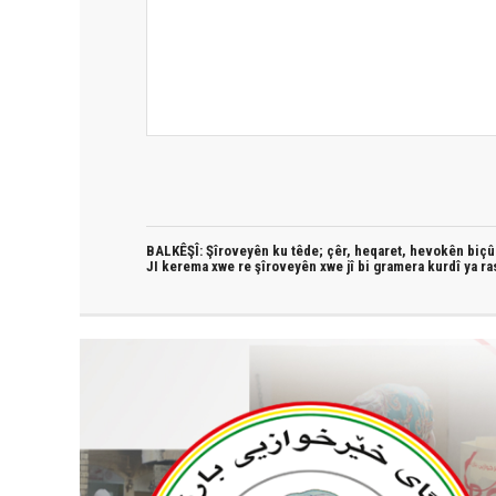
BALKÊŞÎ: Şîroveyên ku têde;
çêr, heqaret, hevokên biçûk
JI kerema xwe re şîroveyên xwe jî bi
gramera kurdî
ya ra