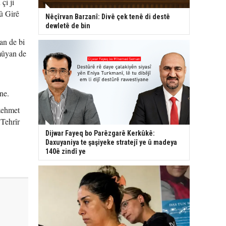
çi ji
 û Girê
Nêçîrvan Barzanî: Divê çek tenê di destê
dewletê de bin
an de bi
mûyan de
ne.
zehmet
 Tehrîr
Dijwar Fayeq bo Parêzgarê Kerkûkê:
Daxuyaniya te şaşiyeke stratejî ye û madeya
140ê zindî ye