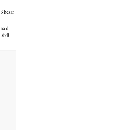
36 hezar
ina di
sivîl