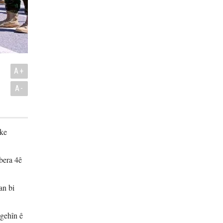
A+
A-
eke
vbera 4ê
an bi
ngehîn ê