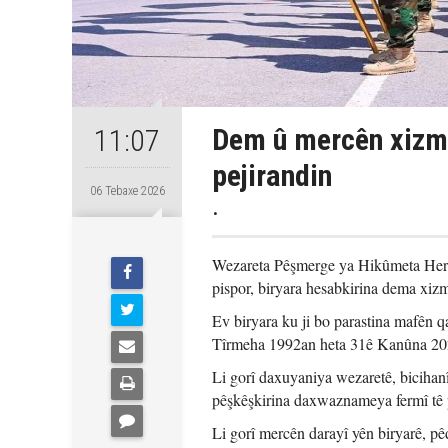
Dem û mercên xizm
11:07
pejirandin
06 Tebaxe 2026
.
Wezareta Pêşmerge ya Hikûmeta Herê
pispor, biryara hesabkirina dema xizm
Ev biryara ku ji bo parastina mafên q
Tîrmeha 1992an heta 31ê Kanûna 202
Li gorî daxuyaniya wezaretê, bicihanî
pêşkêşkirina daxwaznameya fermî tê 
Li gorî mercên darayî yên biryarê, p