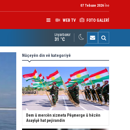
07 Tebaxe 2026
Îne
WEB TV
FOTO GALERÎ
Diyarbakır
K: Gotinên Parêzgarê Kerkûkê yên li ser Madeya 140î hewldana f
31 °C
Nûçeyên din vê kategoriyê
Dem û mercên xizmeta Pêşmerge û hêzên
Asayîşê hat pejirandin