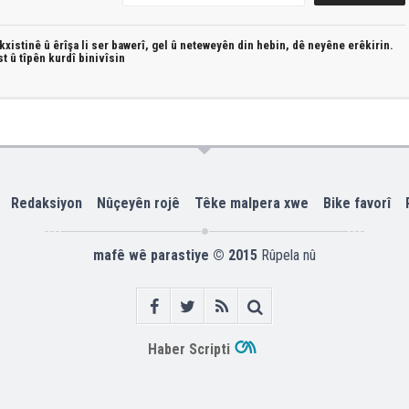
xistinê û êrîşa li ser bawerî, gel û neteweyên din hebin,
dê neyêne erêkirin.
st û
tîpên kurdî
binivîsin
Redaksiyon
Nûçeyên rojê
Têke malpera xwe
Bike favorî
mafê wê parastiye © 2015
Rûpela nû
Haber Scripti