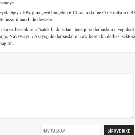
ezîneyê.
eyek rêjeya 10% ji mûçeyê bingehîn ê 10 salan (ku nêzîkî 3 mîlyon û 9
336 hezar dînarî bide dewletê.
 ku ev hesabkirina "salek bi du salan" tenê ji bo derbasbûn û veguhast
erge, Navxweyî û Asayîş) de derbasdar e û ew kesên ku derbasî sektora 
nagirin.