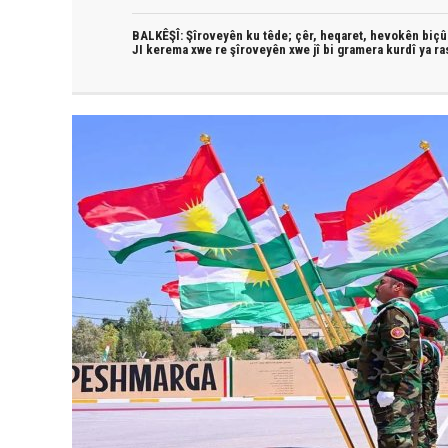
BALKÊŞÎ: Şîroveyên ku têde;
çêr, heqaret, hevokên biçûk
JI kerema xwe re şîroveyên xwe jî bi
gramera kurdî
ya ra