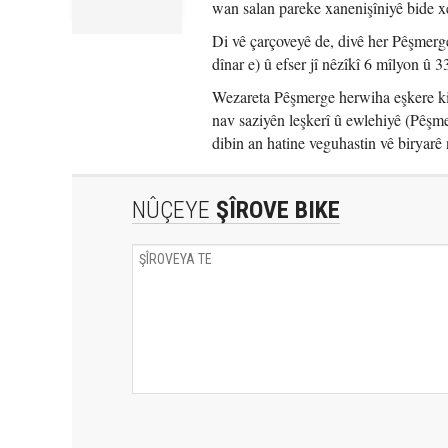
wan salan pareke xanenişîniyê bide x
Di vê çarçoveyê de, divê her Pêşmerg
dînar e) û efser jî nêzîkî 6 mîlyon û 
Wezareta Pêşmerge herwiha eşkere kir
nav saziyên leşkerî û ewlehiyê (Pêşm
dibin an hatine veguhastin vê biryarê 
NÛÇEYE
ŞÎROVE BIKE