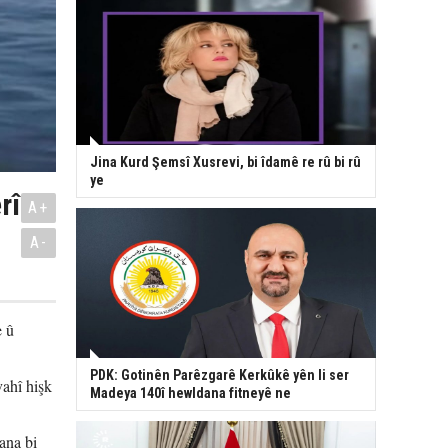
Jina Kurd Şemsî Xusrevi, bi îdamê re rû bi rû
ye
rî
A+
A-
e û
PDK: Gotinên Parêzgarê Kerkûkê yên li ser
ahî hişk
Madeya 140î hewldana fitneyê ne
yana bi