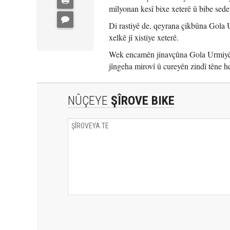
mîlyonan kesî bixe xeterê û bibe sede
Di rastiyê de, qeyrana çikbûna Gola 
xelkê jî xistiye xeterê.
Wek encamên jinavçûna Gola Urmiyê, 
jîngeha mirovî û cureyên zindî têne h
NÛÇEYE
ŞÎROVE BIKE