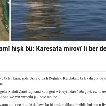
mî hişk bû: Karesata mirovî li ber de
iye belav kirin, gola Urmiyê ya li Rojhilatê Kurdistanê bi tevahî çik bûy
ne.
gehê Mehdi Zarei ragihand ku li gorî wêneyên dawî yên golê, ew bi tev
diyên wê yên xwecihî jî ji holê rabûne.
yaran ton xwê di golê de heye ku bi bayê re dikare bigihîje bajaran û ji