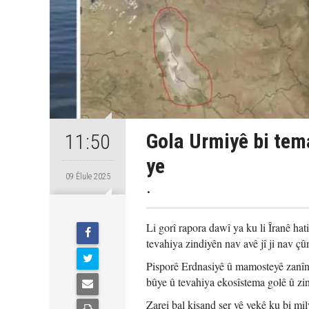
Gola Urmiyê bi tema
11:50
ye
09 Êlule 2025
.
Li gorî rapora dawî ya ku li Îranê hat
tevahiya zindiyên nav avê jî ji nav çû
Pisporê Erdnasiyê û mamosteyê zanîn
bûye û tevahiya ekosîstema golê û zin
Zarei bal kişand ser vê yekê ku bi mil