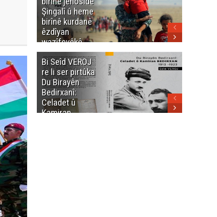
birînê jenosîdê
şehîdan
Şingalî û heme
Enfalê
birînê kurdanê
Barzanîy
êzdîyan
hurmet 
wazîfeyêkê
kenê
neteweyî yê
Bi Seîd VEROJ
Wezîra
heme kurdanê
re li ser pirtûka
Berhema
dinya yo
Du Birayên
Cengî y
Bedirxanî:
Pakistan
Celadet û
û hevjîn
Kamiran
em Kurd
Bedirxan
(1913 -1923)