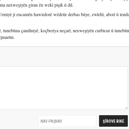
ma nexweşiyên giran ên wekî pişik û dil.
Urmiyê ji encamên hawirdorê wêdetir derbas bûye, ewlehî, aborî û tendu
tunebûna çandiniyê, koçberiya neçarî, nexweşiyên curbicur û tunebû
ejmartin.