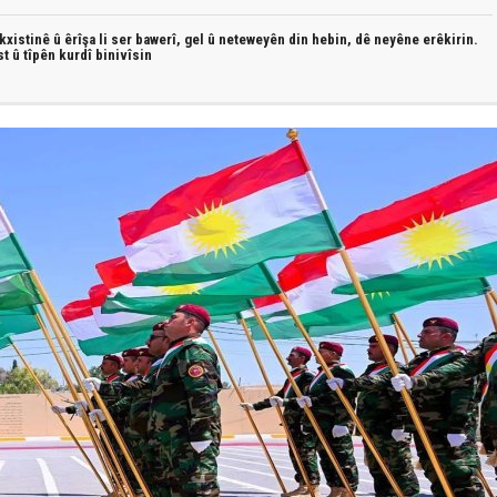
xistinê û êrîşa li ser bawerî, gel û neteweyên din hebin,
dê neyêne erêkirin.
st û
tîpên kurdî
binivîsin