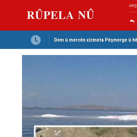
ARŞ
Dem û mercên xizmeta Pêşmerge û hêz
Jina Kurd Şemsî Xusrevi, bi îdamê re rû