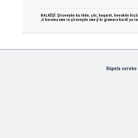
BALKÊŞÎ: Şîroveyên ku têde;
çêr, heqaret, hevokên biçûk
JI kerema xwe re şîroveyên xwe jî bi
gramera kurdî
ya ra
Rûpela sereke