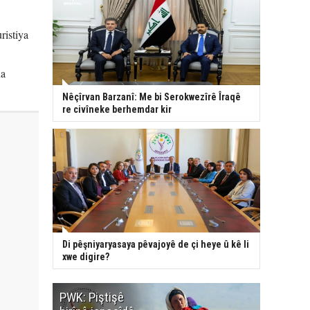
ristiya
na
Nêçîrvan Barzanî: Me bi Serokwezîrê Îraqê
re civîneke berhemdar kir
Di pêşniyaryasaya pêvajoyê de çi heye û kê li
xwe digire?
PWK: Piştişê
PWK: Ma