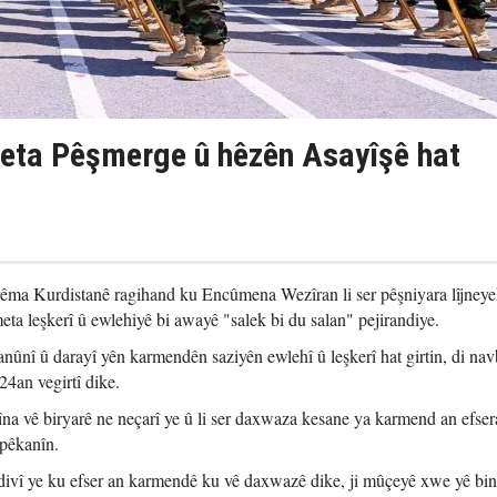
eta Pêşmerge û hêzên Asayîşê hat
ma Kurdistanê ragihand ku Encûmena Wezîran li ser pêşniyara lîjney
eta leşkerî û ewlehiyê bi awayê "salek bi du salan" pejirandiye.
anûnî û darayî yên karmendên saziyên ewlehî û leşkerî hat girtin, di na
4an vegirtî dike.
na vê biryarê ne neçarî ye û li ser daxwaza kesane ya karmend an efser
pêkanîn.
êdivî ye ku efser an karmendê ku vê daxwazê dike, ji mûçeyê xwe yê bi