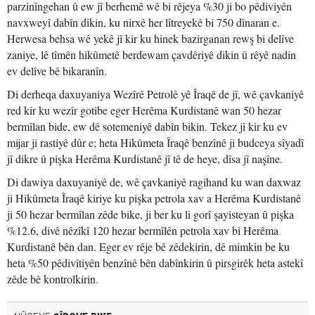
parzinîngehan û ew jî berhemê wê bi rêjeya %30 ji bo pêdiviyên
navxweyî dabîn dikin, ku nirxê her lîtreyekê bi 750 dînaran e.
Herwesa behsa wê yekê jî kir ku hinek bazirganan rewş bi delîve
zaniye, lê tîmên hikûmetê berdewam çavdêriyê dikin û rêyê nadin
ev delîve bê bikaranîn.
Di derheqa daxuyaniya Wezîrê Petrolê yê Îraqê de jî, wê çavkaniyê
red kir ku wezîr gotibe eger Herêma Kurdistanê wan 50 hezar
bermîlan bide, ew dê sotemeniyê dabîn bikin. Tekez jî kir ku ev
mijar ji rastiyê dûr e; heta Hikûmeta Îraqê benzînê ji budceya sîyadî
jî dikre û pişka Herêma Kurdistanê jî tê de heye, dîsa jî naşîne.
Di dawiya daxuyaniyê de, wê çavkaniyê ragihand ku wan daxwaz
ji Hikûmeta Îraqê kiriye ku pişka petrola xav a Herêma Kurdistanê
ji 50 hezar bermîlan zêde bike, ji ber ku li gorî şayisteyan û pişka
%12.6, divê nêzîkî 120 hezar bermîlên petrola xav bi Herêma
Kurdistanê bên dan. Eger ev rêje bê zêdekirin, dê mimkin be ku
heta %50 pêdivîtiyên benzînê bên dabînkirin û pirsgirêk heta astekî
zêde bê kontrolkirin.