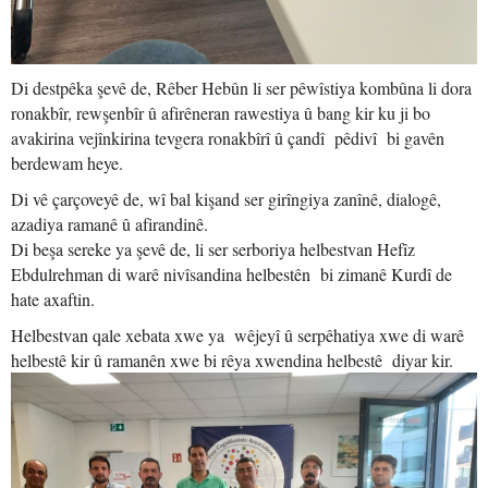
Di destpêka şevê de, Rêber Hebûn li ser pêwîstiya kombûna li dora
ronakbîr, rewşenbîr û afirêneran rawestiya û bang kir ku ji bo
avakirina vejînkirina tevgera ronakbîrî û çandî pêdivî bi gavên
berdewam heye.
Di vê çarçoveyê de, wî bal kişand ser girîngiya zanînê, dialogê,
azadiya ramanê û afirandinê.
Di beşa sereke ya şevê de, li ser serboriya helbestvan Hefîz
Ebdulrehman di warê nivîsandina helbestên bi zimanê Kurdî de
hate axaftin.
Helbestvan qale xebata xwe ya wêjeyî û serpêhatiya xwe di warê
helbestê kir û ramanên xwe bi rêya xwendina helbestê diyar kir.