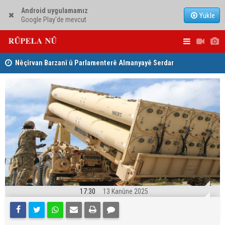
Android uygulamamız
Yükle
Google Play'de mevcut
Nêçîrvan Barzanî û Parlamenterê Almanyayê Serdar
Ji ber goti
Yuksel civiyan
Kerkûkê ki
17:30
13 Kanûne 2025