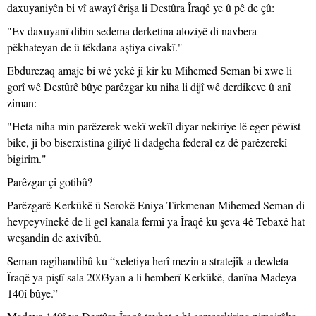
daxuyaniyên bi vî awayî êrişa li Destûra Îraqê ye û pê de çû:
"Ev daxuyanî dibin sedema derketina aloziyê di navbera
pêkhateyan de û têkdana aştiya civakî."
Ebdurezaq amaje bi wê yekê jî kir ku Mihemed Seman bi xwe li
gorî wê Destûrê bûye parêzgar ku niha li dijî wê derdikeve û anî
ziman:
"Heta niha min parêzerek wekî wekîl diyar nekiriye lê eger pêwîst
bike, ji bo biserxistina giliyê li dadgeha federal ez dê parêzerekî
bigirim."
Parêzgar çi gotibû?
Parêzgarê Kerkûkê û Serokê Eniya Tirkmenan Mihemed Seman di
hevpeyvînekê de li gel kanala fermî ya Îraqê ku şeva 4ê Tebaxê hat
weşandin de axivîbû.
Seman ragihandibû ku “xeletiya herî mezin a stratejîk a dewleta
Îraqê ya piştî sala 2003yan a li hemberî Kerkûkê, danîna Madeya
140î bûye.”