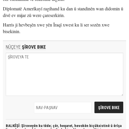
Dîplomatê Amerîkayî ragihand ku dan û standinên wan didomin û
divê ev mijar zû were çareserkirin.
Harris ji hevbeşên xwe yên Îraqî xwest ku li ser sozên xwe
bisekinin.
NÛÇEYE
ŞÎROVE BIKE
BALKÊŞÎ: Şîroveyên ku têde;
çêr, heqaret, hevokên biçûkxistinê û êrîşa