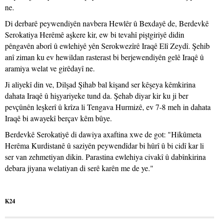
ne.
Di derbarê peywendiyên navbera Hewlêr û Bexdayê de, Berdevkê
Serokatiya Herêmê aşkere kir, ew bi tevahî piştgiriyê didin
pêngavên aborî û ewlehiyê yên Serokwezîrê Iraqê Elî Zeydî. Şehib
anî ziman ku ev hewildan rasterast bi berjewendiyên gelê Iraqê û
aramiya welat ve girêdayî ne.
Ji aliyekî din ve, Dilşad Şihab bal kişand ser kêşeya kêmkirina
dahata Iraqê û hişyariyeke tund da. Şehab diyar kir ku ji ber
pevçûnên leşkerî û krîza li Tengava Hurmizê, ev 7-8 meh in dahata
Iraqê bi awayekî berçav kêm bûye.
Berdevkê Serokatiyê di dawiya axaftina xwe de got: "Hikûmeta
Herêma Kurdistanê û saziyên peywendîdar bi hûrî û bi cidî kar li
ser van zehmetiyan dikin. Parastina ewlehiya civakî û dabînkirina
debara jiyana welatiyan di serê karên me de ye."
K24