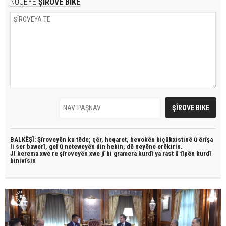
NÛÇEYE
ŞÎROVE BIKE
BALKÊŞÎ: Şîroveyên ku têde;
çêr, heqaret, hevokên biçûkxistinê û êrîşa
li ser bawerî, gel û neteweyên din hebin,
dê neyêne erêkirin.
JI kerema xwe re şîroveyên xwe jî bi
gramera kurdî
ya rast û
tîpên kurdî
binivîsin