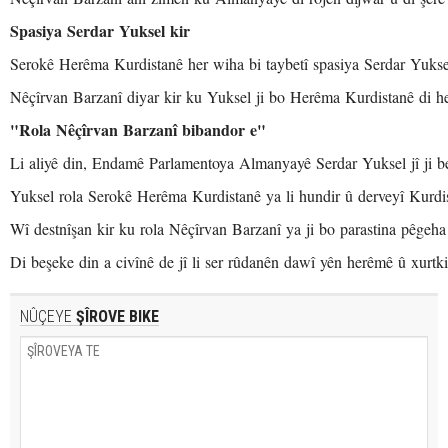
Spasiya Serdar Yuksel kir
Serokê Herêma Kurdistanê her wiha bi taybetî spasiya Serdar Yuksel 
Nêçîrvan Barzanî diyar kir ku Yuksel ji bo Herêma Kurdistanê di he
"Rola Nêçîrvan Barzanî bibandor e"
Li aliyê din, Endamê Parlamentoya Almanyayê Serdar Yuksel jî ji 
Yuksel rola Serokê Herêma Kurdistanê ya li hundir û derveyî Kurdis
Wî destnîşan kir ku rola Nêçîrvan Barzanî ya ji bo parastina pêgeh
Di beşeke din a civînê de jî li ser rûdanên dawî yên herêmê û xurtk
NÛÇEYE
ŞÎROVE BIKE