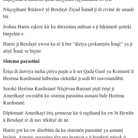
Nûçegihanê Rûdawê yê Bexdayê Ziyad Îsmaîl jî di civînê de amade
bû.
Joshua Harris eşkere kir ku dûrxistina milîsan a ji hikûmetê şertekî
bingehîn e.
Harris ji Bexdayê xwest ku rê li ber "diziya çavkaniyên Îraqê" ya ji
aliyê Îranê ve bigire.
Sîstema parastinê
Êrişa di dawiya meha çiriya paşîn a li ser Qada Gazê ya Kormorê li
Herêma Kurdistanê hilberîna elektrîkê ji sedî 80 rawestandibû.
Serokê Herêma Kurdistanê Nêçîrvan Barzanî piştî êrişê ji
Amerîkayê xwestibû ku sîstema parastina asmanî bide Herêma
Kurdistanê.
Dîplomatê Amerîkayî êriş şermezar kir û ragihand ku ew bi Hewlêr
û Bexdayê re di nav têkiliyê de ne.
Harris got ku ew dixebitin da ku sîstemên parastinê ya asmanî
bişînin. Armanc parastina jêrxana hestiyar e li hemberî mûşek û