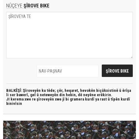
NÛÇEYE
ŞÎROVE BIKE
BALKÊŞÎ: Şîroveyên ku têde;
çêr, heqaret, hevokên biçûkxistinê û êrîşa
li ser bawerî, gel û neteweyên din hebin,
dê neyêne erêkirin.
JI kerema xwe re şîroveyên xwe jî bi
gramera kurdî
ya rast û
tîpên kurdî
binivîsin