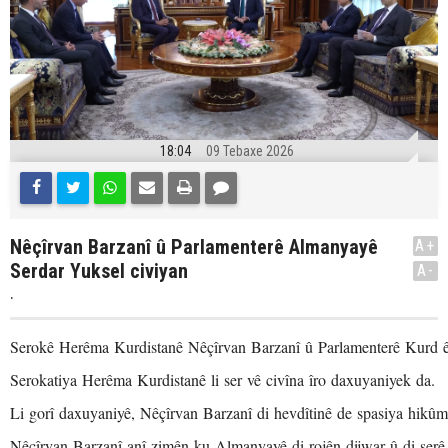
18:04
09 Tebaxe 2026
Nêçîrvan Barzanî û Parlamenterê Almanyayê
A+
Serdar Yuksel civiyan
A-
.
Serokê Herêma Kurdistanê Nêçîrvan Barzanî û Parlamenterê Kurd ê 
Serokatiya Herêma Kurdistanê li ser vê civîna îro daxuyaniyek da.
Li gorî daxuyaniyê, Nêçîrvan Barzanî di hevdîtinê de spasiya hikû
Nêçîrvan Barzanî anî zimên ku Almanyayê di rojên dijwar û di şerê l