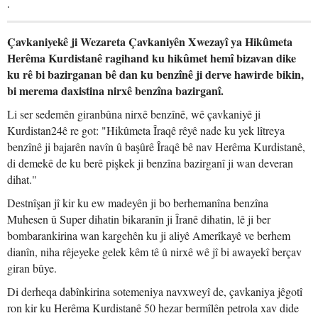
.
Çavkaniyekê ji Wezareta Çavkaniyên Xwezayî ya Hikûmeta
Herêma Kurdistanê ragihand ku hikûmet hemî bizavan dike
ku rê bi bazirganan bê dan ku benzînê ji derve hawirde bikin,
bi merema daxistina nirxê benzîna bazirganî.
Li ser sedemên giranbûna nirxê benzînê, wê çavkaniyê ji
Kurdistan24ê re got: "Hikûmeta Îraqê rêyê nade ku yek lîtreya
benzînê ji bajarên navîn û başûrê Îraqê bê nav Herêma Kurdistanê,
di demekê de ku berê pişkek ji benzîna bazirganî ji wan deveran
dihat."
Destnîşan jî kir ku ew madeyên ji bo berhemanîna benzîna
Muhesen û Super dihatin bikaranîn ji Îranê dihatin, lê ji ber
bombarankirina wan kargehên ku ji aliyê Amerîkayê ve berhem
dianîn, niha rêjeyeke gelek kêm tê û nirxê wê jî bi awayekî berçav
giran bûye.
Di derheqa dabînkirina sotemeniya navxweyî de, çavkaniya jêgotî
ron kir ku Herêma Kurdistanê 50 hezar bermîlên petrola xav dide