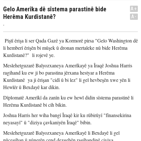
Gelo Amerîka dê sîstema parastinê bide
A+
Herêma Kurdistanê?
A-
.
Piştî êrişa li ser Qada Gazê ya Kormorê pirsa "Gelo Washington dê
li hemberî êrişên bi mûşek û dronan mertaleke nû bide Herêma
Kurdistanê?" li rojevê ye.
Meslehetguzarê Balyozxaneya Amerîkayê ya Îraqê Joshua Harris
ragihand ku ew ji bo parastina jêrxana hestyar a Herêma
Kurdistanê ya ji êrişan "cidî û bi lez" li gel hevbeşên xwe yên li
Hewlêr û Bexdayê kar dikin.
Dîplomatê Amerîkî da zanîn ku ew hewl didin sîstema parastinê li
Herêma Kurdistanê bi cih bikin.
Joshua Harris her wiha bangî Îraqê kir ku rûbirûyî "fînansekirina
neyasayî" û "diziya çavkaniyên Îraqê" bibin.
Meslehetguzarê Balyozxaneya Amerîkayê li Bexdayê li gel
nûçegihan û nûnerên çend dezgehên ragihandinê civiya.