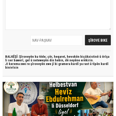
BALKÊŞÎ: Şîroveyên ku têde;
çêr, heqaret, hevokên biçûkxistinê û êrîşa
li ser bawerî, gel û neteweyên din hebin,
dê neyêne erêkirin.
JI kerema xwe re şîroveyên xwe jî bi
gramera kurdî
ya rast û
tîpên kurdî
binivîsin