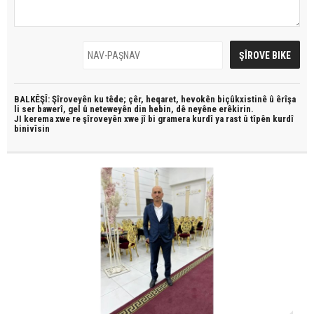
BALKÊŞÎ: Şîroveyên ku têde;
çêr, heqaret, hevokên biçûkxistinê û êrîşa
li ser bawerî, gel û neteweyên din hebin,
dê neyêne erêkirin.
JI kerema xwe re şîroveyên xwe jî bi
gramera kurdî
ya rast û
tîpên kurdî
binivîsin