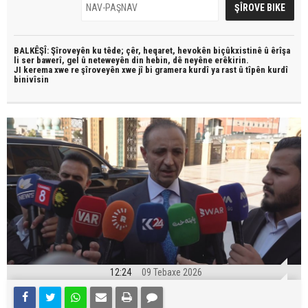
BALKÊŞÎ: Şîroveyên ku têde;
çêr, heqaret, hevokên biçûkxistinê û êrîşa
li ser bawerî, gel û neteweyên din hebin,
dê neyêne erêkirin.
JI kerema xwe re şîroveyên xwe jî bi
gramera kurdî
ya rast û
tîpên kurdî
binivîsin
12:24
09 Tebaxe 2026