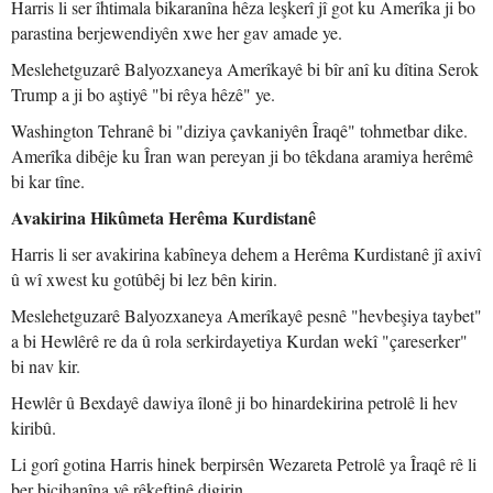
Harris li ser îhtimala bikaranîna hêza leşkerî jî got ku Amerîka ji bo
parastina berjewendiyên xwe her gav amade ye.
Meslehetguzarê Balyozxaneya Amerîkayê bi bîr anî ku dîtina Serok
Trump a ji bo aştiyê "bi rêya hêzê" ye.
Washington Tehranê bi "diziya çavkaniyên Îraqê" tohmetbar dike.
Amerîka dibêje ku Îran wan pereyan ji bo têkdana aramiya herêmê
bi kar tîne.
Avakirina Hikûmeta Herêma Kurdistanê
Harris li ser avakirina kabîneya dehem a Herêma Kurdistanê jî axivî
û wî xwest ku gotûbêj bi lez bên kirin.
Meslehetguzarê Balyozxaneya Amerîkayê pesnê "hevbeşiya taybet"
a bi Hewlêrê re da û rola serkirdayetiya Kurdan wekî "çareserker"
bi nav kir.
Hewlêr û Bexdayê dawiya îlonê ji bo hinardekirina petrolê li hev
kiribû.
Li gorî gotina Harris hinek berpirsên Wezareta Petrolê ya Îraqê rê li
ber bicihanîna vê rêkeftinê digirin.