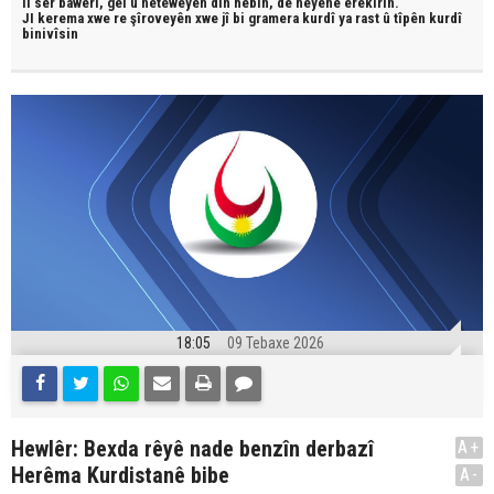
li ser bawerî, gel û neteweyên din hebin,
dê neyêne erêkirin.
JI kerema xwe re şîroveyên xwe jî bi
gramera kurdî
ya rast û
tîpên kurdî
binivîsin
18:05
09 Tebaxe 2026
Hewlêr: Bexda rêyê nade benzîn derbazî
A+
Herêma Kurdistanê bibe
A-