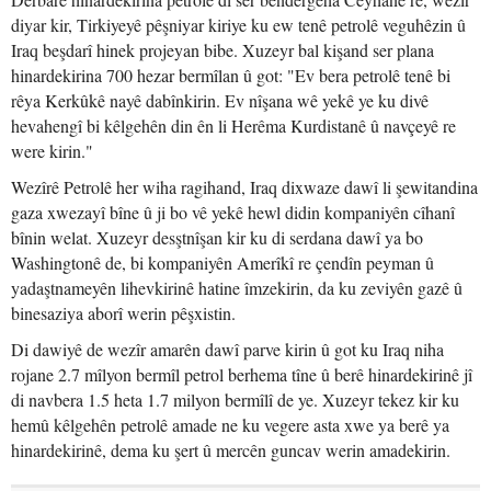
diyar kir, Tirkiyeyê pêşniyar kiriye ku ew tenê petrolê veguhêzin û
Iraq beşdarî hinek projeyan bibe. Xuzeyr bal kişand ser plana
hinardekirina 700 hezar bermîlan û got: "Ev bera petrolê tenê bi
rêya Kerkûkê nayê dabînkirin. Ev nîşana wê yekê ye ku divê
hevahengî bi kêlgehên din ên li Herêma Kurdistanê û navçeyê re
were kirin."
Wezîrê Petrolê her wiha ragihand, Iraq dixwaze dawî li şewitandina
gaza xwezayî bîne û ji bo vê yekê hewl didin kompaniyên cîhanî
bînin welat. Xuzeyr desştnîşan kir ku di serdana dawî ya bo
Washingtonê de, bi kompaniyên Amerîkî re çendîn peyman û
yadaştnameyên lihevkirinê hatine îmzekirin, da ku zeviyên gazê û
binesaziya aborî werin pêşxistin.
Di dawiyê de wezîr amarên dawî parve kirin û got ku Iraq niha
rojane 2.7 mîlyon bermîl petrol berhema tîne û berê hinardekirinê jî
di navbera 1.5 heta 1.7 milyon bermîlî de ye. Xuzeyr tekez kir ku
hemû kêlgehên petrolê amade ne ku vegere asta xwe ya berê ya
hinardekirinê, dema ku şert û mercên guncav werin amadekirin.