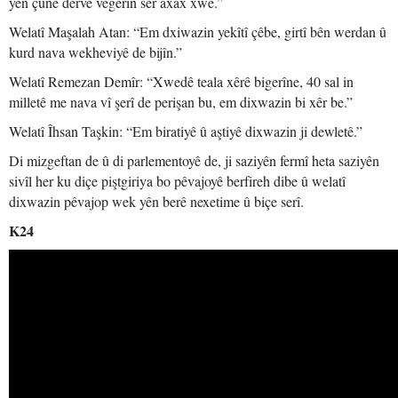
yên çune derve vegerin ser axax xwe.”
Welatî Maşalah Atan: “Em dxiwazin yekîtî çêbe, girtî bên werdan û
kurd nava wekheviyê de bijîn.”
Welatî Remezan Demîr: “Xwedê teala xêrê bigerîne, 40 sal in
milletê me nava vî şerî de perişan bu, em dixwazin bi xêr be.”
Welatî Îhsan Taşkin: “Em biratiyê û aştiyê dixwazin ji dewletê.”
Di mizgeftan de û di parlementoyê de, ji saziyên fermî heta saziyên
sivîl her ku diçe piştgiriya bo pêvajoyê berfireh dibe û welatî
dixwazin pêvajop wek yên berê nexetime û biçe serî.
K24