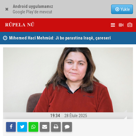
Android uygulamamız
Yükle
Google Play'de mevcut
Mihemed Hacî Mehmûd: Ji bo parastina Iraqê, çareserî
Serokerkan
sîstema konfederalî ye
Dîcleyê hi
19:34
28 Êlule 2025