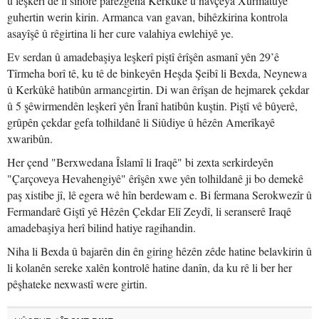
û leşkerî de li sînorê parêzgeha Kerkûkê û navçeya Xurmatûyê
guhertin werin kirin. Armanca van gavan, bihêzkirina kontrola
asayîşê û rêgirtina li her cure valahiya ewlehiyê ye.
Ev serdan û amadebaşiya leşkerî piştî êrîşên asmanî yên 29’ê
Tîrmeha borî tê, ku tê de binkeyên Heşda Şeibî li Bexda, Neynewa
û Kerkûkê hatibûn armancgirtin. Di wan êrîşan de hejmarek çekdar
û 5 şêwirmendên leşkerî yên Îranî hatibûn kuştin. Piştî vê bûyerê,
grûpên çekdar gefa tolhildanê li Siûdiye û hêzên Amerîkayê
xwaribûn.
Her çend "Berxwedana Îslamî li Iraqê" bi zexta serkirdeyên
"Çarçoveya Hevahengiyê" êrîşên xwe yên tolhildanê ji bo demekê
paş xistibe jî, lê egera wê hîn berdewam e. Bi fermana Serokwezîr û
Fermandarê Giştî yê Hêzên Çekdar Elî Zeydî, li seranserê Iraqê
amadebaşiya herî bilind hatiye ragihandin.
Niha li Bexda û bajarên din ên giring hêzên zêde hatine belavkirin û
li kolanên sereke xalên kontrolê hatine danîn, da ku rê li ber her
pêşhateke nexwastî were girtin.