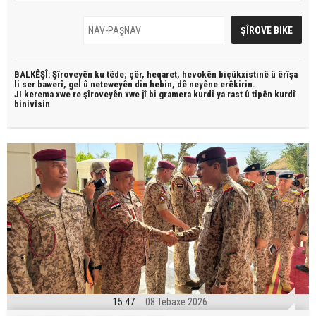
BALKÊŞÎ: Şîroveyên ku têde;
çêr, heqaret, hevokên biçûkxistinê û êrîşa
li ser bawerî, gel û neteweyên din hebin,
dê neyêne erêkirin.
JI kerema xwe re şîroveyên xwe jî bi
gramera kurdî
ya rast û
tîpên kurdî
binivîsin
15:47
08 Tebaxe 2026