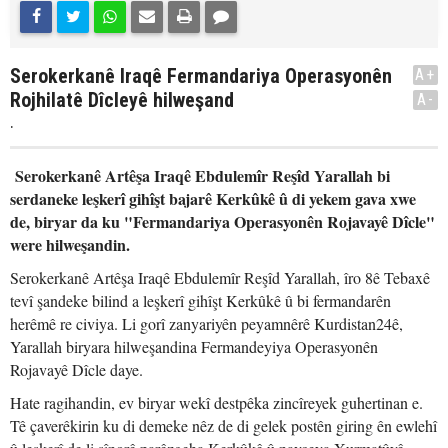
Serokerkanê Iraqê Fermandariya Operasyonên
A+
Rojhilatê Dîcleyê hilweşand
A-
.
Serokerkanê Artêşa Iraqê Ebdulemîr Reşîd Yarallah bi
serdaneke leşkerî gihîşt bajarê Kerkûkê û di yekem gava xwe
de, biryar da ku "Fermandariya Operasyonên Rojavayê Dîcle"
were hilweşandin.
Serokerkanê Artêşa Iraqê Ebdulemîr Reşîd Yarallah, îro 8ê Tebaxê
tevî şandeke bilind a leşkerî gihîşt Kerkûkê û bi fermandarên
herêmê re civiya. Li gorî zanyariyên peyamnêrê Kurdistan24ê,
Yarallah biryara hilweşandina Fermandeyiya Operasyonên
Rojavayê Dîcle daye.
Hate ragihandin, ev biryar wekî destpêka zincîreyek guhertinan e.
Tê çaverêkirin ku di demeke nêz de di gelek postên giring ên ewlehî