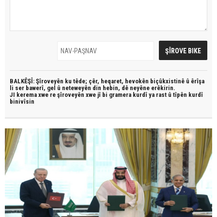
BALKÊŞÎ: Şîroveyên ku têde;
çêr, heqaret, hevokên biçûkxistinê û êrîşa
li ser bawerî, gel û neteweyên din hebin,
dê neyêne erêkirin.
JI kerema xwe re şîroveyên xwe jî bi
gramera kurdî
ya rast û
tîpên kurdî
binivîsin