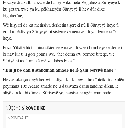
Fozayê di axaftina xwe de bangî Hikûmeta Veguhêz a Sûriyeyê kir
ku gotara xwe ya ku pêkhateyên Sûriyeyê ji hev dûr dixe
biguherîne,
Wê hişyarî da ku metirsiya derketina şerekî nû li Sûriyeyê heye û
got ku pêdiviya Sûriyeyê bi sîstemeke nenavendî ya demokratîk
heye.
Foza Yûsifê bicihanîna sîstemeke navendî wekî bombeyeke demkî
bi nav kir û li gorî gotina wê, "her dema ew bombe biteqe, wê
Sûriyê bi ax û miletê wê ve dabeş bike."
"Em ji bo dan û standinan amade ne lê Şam bersivê nade"
Hevseroka şandeyê her wiha diyar kir ku ew ji bo cîbicîkirina xalên
peymana 10ê Adarê amade ne û daxwaza danûstandinê dikin, lê
aliyê din ku hikûmeta Sûriyeyê ye, bersiva bangên wan nade.
NÛÇEYE
ŞÎROVE BIKE