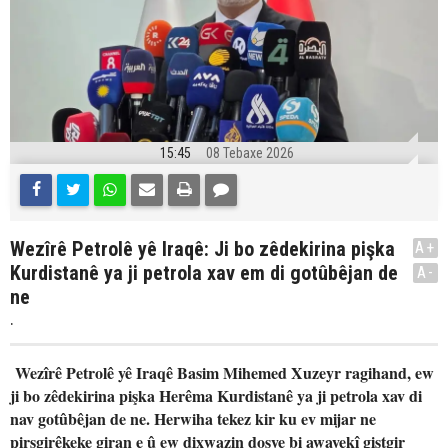
15:45
08 Tebaxe 2026
Wezîrê Petrolê yê Iraqê: Ji bo zêdekirina pişka
A+
Kurdistanê ya ji petrola xav em di gotûbêjan de
A-
ne
.
Wezîrê Petrolê yê Iraqê Basim Mihemed Xuzeyr ragihand, ew
ji bo zêdekirina pişka Herêma Kurdistanê ya ji petrola xav di
nav gotûbêjan de ne. Herwiha tekez kir ku ev mijar ne
pirsgirêkeke giran e û ew dixwazin dosye bi awayekî giştgir