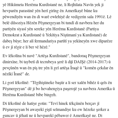
yê Hikûmeta Herêma Kurdistanê ne, li Rojhilata Navîn yek ji
hevparên parastinê yên herî girîng ên Amerîkayê bûne ku
pêwendiyên wan ên di warê ewlehiyê de vedigerin sala 1991ê. Lê
belê dilsoziya Hêzên Pêşmergeyan bi tundî di navbera her du
partiyên siyasî yên sereke yên Herêma Kurdistanê (Partiya
Demokrat a Kurdistanê û Yekîtiya Niştimanî ya Kurdistanê) de
dabeş bûye; her alî fermandariya partîtî ya yekîneyên xwe diparêze
û ev jî rêgir e li ber vê hêzê."
Ev lêkolîna bi navê "Artêşa Kurdistanê", bandoraq Pêşmergeyan
dinirxîne, bi taybetî di tecrubeya şerê li dijî DAIŞê (2014-2017) û
pevçûnên wan ên piş tre yên li gel artêşa Îraqê û "komên çekdar ên
nêzîkî Îranê" de.
Li gorî lêkolînê: "Têgihiştineke baştir a li ser xalên bihêz û qels ên
Pêşmergeyan" dê ji bo hevahengiya paşerojê ya navbera Amerîka û
Herêma Kurdistanê bibe bingeh.
Di lêkolînê de hatiye gotin: "Tevî hinek têkçûnên berçav jî
Pêşmergeyan bi awayekî giştî selmandiye ku ew hêzeke şerker a
guncav û jêhatî ne û hevparekî pêbawer ê Amerîkayê ne. Di