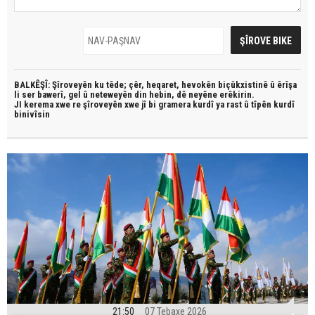
BALKÊŞÎ: Şîroveyên ku têde;
çêr, heqaret, hevokên biçûkxistinê û êrîşa
li ser bawerî, gel û neteweyên din hebin,
dê neyêne erêkirin.
JI kerema xwe re şîroveyên xwe jî bi
gramera kurdî
ya rast û
tîpên kurdî
binivîsin
21:50
07 Tebaxe 2026