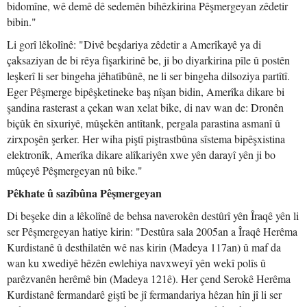
bidomîne, wê demê dê sedemên bihêzkirina Pêşmergeyan zêdetir
bibin."
Li gorî lêkolînê: "Divê beşdariya zêdetir a Amerîkayê ya di
çaksaziyan de bi rêya fişarkirinê be, ji bo diyarkirina pîle û postên
leşkerî li ser bingeha jêhatîbûnê, ne li ser bingeha dilsoziya partîtî.
Eger Pêşmerge bipêşketineke baş nîşan bidin, Amerîka dikare bi
şandina rasterast a çekan wan xelat bike, di nav wan de: Dronên
biçûk ên sîxuriyê, mûşekên antîtank, pergala parastina asmanî û
zirxpoşên şerker. Her wiha piştî piştrastbûna sîstema bipêşxistina
elektronîk, Amerîka dikare alîkariyên xwe yên darayî yên ji bo
mûçeyê Pêşmergeyan nû bike."
Pêkhate û sazîbûna Pêşmergeyan
Di beşeke din a lêkolînê de behsa naverokên destûrî yên Îraqê yên li
ser Pêşmergeyan hatiye kirin: "Destûra sala 2005an a Îraqê Herêma
Kurdistanê û desthilatên wê nas kirin (Madeya 117an) û maf da
wan ku xwediyê hêzên ewlehiya navxweyî yên wekî polîs û
parêzvanên herêmê bin (Madeya 121ê). Her çend Serokê Herêma
Kurdistanê fermandarê giştî be jî fermandariya hêzan hîn jî li ser