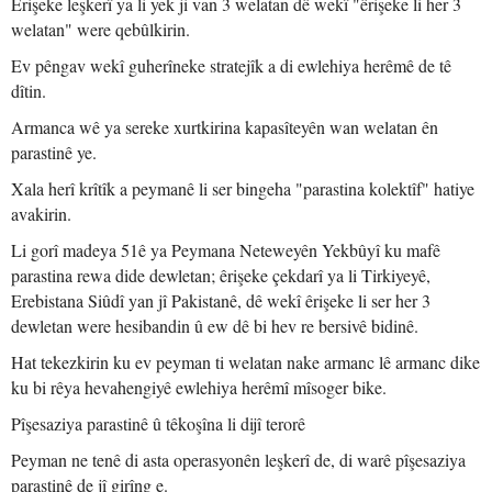
Êrişeke leşkerî ya li yek ji van 3 welatan dê wekî "êrişeke li her 3
welatan" were qebûlkirin.
Ev pêngav wekî guherîneke stratejîk a di ewlehiya herêmê de tê
dîtin.
Armanca wê ya sereke xurtkirina kapasîteyên wan welatan ên
parastinê ye.
Xala herî krîtîk a peymanê li ser bingeha "parastina kolektîf" hatiye
avakirin.
Li gorî madeya 51ê ya Peymana Neteweyên Yekbûyî ku mafê
parastina rewa dide dewletan; êrişeke çekdarî ya li Tirkiyeyê,
Erebistana Siûdî yan jî Pakistanê, dê wekî êrişeke li ser her 3
dewletan were hesibandin û ew dê bi hev re bersivê bidinê.
Hat tekezkirin ku ev peyman ti welatan nake armanc lê armanc dike
ku bi rêya hevahengiyê ewlehiya herêmî mîsoger bike.
Pîşesaziya parastinê û têkoşîna li dijî terorê
Peyman ne tenê di asta operasyonên leşkerî de, di warê pîşesaziya
parastinê de jî girîng e.