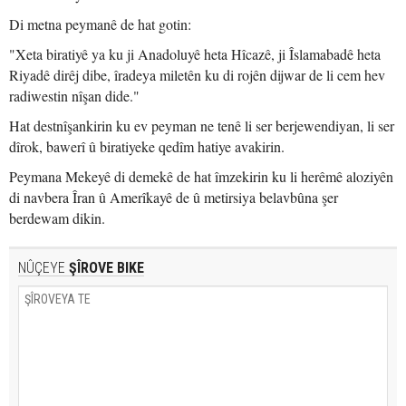
Di metna peymanê de hat gotin:
"Xeta biratiyê ya ku ji Anadoluyê heta Hîcazê, ji Îslamabadê heta
Riyadê dirêj dibe, îradeya miletên ku di rojên dijwar de li cem hev
radiwestin nîşan dide."
Hat destnîşankirin ku ev peyman ne tenê li ser berjewendiyan, li ser
dîrok, bawerî û biratiyeke qedîm hatiye avakirin.
Peymana Mekeyê di demekê de hat îmzekirin ku li herêmê aloziyên
di navbera Îran û Amerîkayê de û metirsiya belavbûna şer
berdewam dikin.
NÛÇEYE
ŞÎROVE BIKE