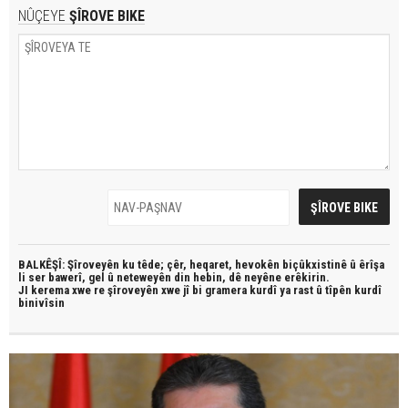
NÛÇEYE
ŞÎROVE BIKE
BALKÊŞÎ: Şîroveyên ku têde;
çêr, heqaret, hevokên biçûkxistinê û êrîşa
li ser bawerî, gel û neteweyên din hebin,
dê neyêne erêkirin.
JI kerema xwe re şîroveyên xwe jî bi
gramera kurdî
ya rast û
tîpên kurdî
binivîsin