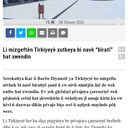
15:48
08 Tebaxe 2026
Li mizgeftên Tirkiyeyê xutbeya bi navê “biratî”
A+
hat xwendin
A-
.
Serokatiya Kar û Barên Diyanetê ya Tirkiyeyê bo mizgefta
nivîsek bi navê biratiyê şand û ew nivîs nimêjên înê de wek
xutbe hat xwendin. Ev yek girêdayî pêvajoya çareseriyê wek
pêşhatek erênî hat şîrovekirin û welatiyan jî amaje kirin ku ew
hêvî û daxwaz dikin pêvajo biçe serî û aştiyek mayînde pêk
were.
Li Tirkiyeyê her ku diçe piştgiriya bo pêvajoya çareseriyê berfireh
dibe û ev yek xwe di saziyên fermî de jî dide der. Demeke ku