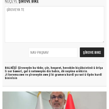
NÛÇEYE
ŞÎROVE BIKE
BALKÊŞÎ: Şîroveyên ku têde;
çêr, heqaret, hevokên biçûkxistinê û êrîşa
li ser bawerî, gel û neteweyên din hebin,
dê neyêne erêkirin.
JI kerema xwe re şîroveyên xwe jî bi
gramera kurdî
ya rast û
tîpên kurdî
binivîsin