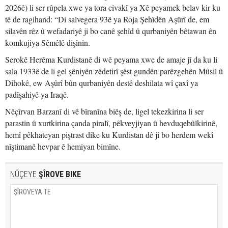
2026ê) li ser rûpela xwe ya tora civakî ya Xê peyamek belav kir ku
tê de ragihand: “Di salvegera 93ê ya Roja Şehîdên Aşûrî de, em
silavên rêz û wefadariyê ji bo canê şehîd û qurbaniyên bêtawan ên
komkujiya Sêmêlê dişînin.
Serokê Herêma Kurdistanê di wê peyama xwe de amaje jî da ku li
sala 1933ê de li gel şêniyên zêdetirî şêst gundên parêzgehên Mûsil û
Dihokê, ew Aşûrî bûn qurbaniyên destê deshilata wî çaxî ya
padîşahiyê ya Iraqê.
Nêçîrvan Barzanî di vê bîranîna biêş de, ligel tekezkirina li ser
parastin û xurtkirina çanda piralî, pêkveyjiyan û hevduqebûlkirinê,
hemî pêkhateyan piştrast dike ku Kurdistan dê ji bo herdem wekî
nîştimanê hevpar ê hemiyan bimîne.
NÛÇEYE
ŞÎROVE BIKE