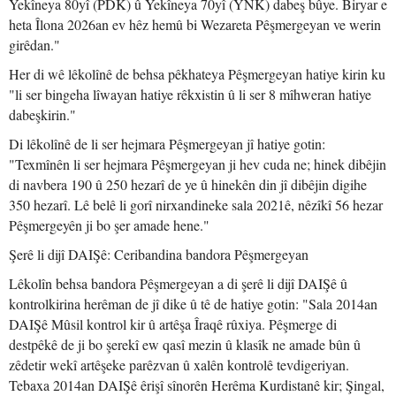
Yekîneya 80yî (PDK) û Yekîneya 70yî (YNK) dabeş bûye. Biryar e
heta Îlona 2026an ev hêz hemû bi Wezareta Pêşmergeyan ve werin
girêdan."
Her di wê lêkolînê de behsa pêkhateya Pêşmergeyan hatiye kirin ku
"li ser bingeha lîwayan hatiye rêkxistin û li ser 8 mîhweran hatiye
dabeşkirin."
Di lêkolînê de li ser hejmara Pêşmergeyan jî hatiye gotin:
"Texmînên li ser hejmara Pêşmergeyan ji hev cuda ne; hinek dibêjin
di navbera 190 û 250 hezarî de ye û hinekên din jî dibêjin digihe
350 hezarî. Lê belê li gorî nirxandineke sala 2021ê, nêzîkî 56 hezar
Pêşmergeyên ji bo şer amade hene."
Şerê li dijî DAIŞê: Ceribandina bandora Pêşmergeyan
Lêkolîn behsa bandora Pêşmergeyan a di şerê li dijî DAIŞê û
kontrolkirina herêman de jî dike û tê de hatiye gotin: "Sala 2014an
DAIŞê Mûsil kontrol kir û artêşa Îraqê rûxiya. Pêşmerge di
destpêkê de ji bo şerekî ew qasî mezin û klasîk ne amade bûn û
zêdetir wekî artêşeke parêzvan û xalên kontrolê tevdigeriyan.
Tebaxa 2014an DAIŞê êrişî sînorên Herêma Kurdistanê kir; Şingal,