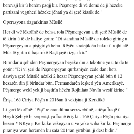
berevajî kir û herêm paqij kir. Pêşmerge di vê demê de ji hêzeke
partîzanî veguherî hêzeke jêhatî ya di şerê klasîk de."
Operasyona rizgarkirina Mûsilê
Her di wê lêkolînê de behsa rola Pêşmergeyan a di şerê Mûsilê de
tê kirin û tê de hatiye gotin: "Di standina Mûsilê de roleke girîng a
Pêşmergeyan a piştgiriyê hebu. Rêyên stratejîk ên bakur û rojhilatê
Mûsilê girtin û bajarokê Başîqayê rizgar kir."
Birîndar û şehîdên Pêşmergeyan beşeke din a lêkolînê ye û tê de tê
gotin: "Di vî şerî de Pêşmergeyan qurbaniyên zêde dan; heta
dawiya şerê Mûsilê nêzîkî 2 hezar Pêşmergeyan şehîd bûn û 12
hezarên din jî birîndar bûn. Fermandarên leşkerî yên Amerîkayê,
Pêşmerge wekî yek ji baştirîn hêzên Rojhilata Navîn wesif kirine."
Êrişa 16ê Çiriya Pêşîn a 2016an û vekişîna ji Kerkûkê
Li gorî lêkolînê: "Piştî referandûma serxwebûnê, artêşa Îraqê û
Heşdî Şebiyê bi serperiştiya Îranê êriş kir. 16ê Çiriya Pêşîn piraniya
hêzên YNKyê ji Kerkûkê vekişiyan û vê yekê wiha kir ku Pêşmerge
piraniya wan herêmên ku sala 2014an girtibûn, ji dest bidin."