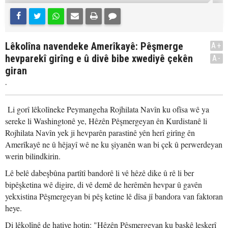
Lêkolîna navendeke Amerîkayê: Pêşmerge
A+
hevparekî girîng e û divê bibe xwediyê çekên
A-
giran
.
Li gorî lêkolîneke Peymangeha Rojhilata Navîn ku ofîsa wê ya
sereke li Washingtonê ye, Hêzên Pêşmergeyan ên Kurdistanê li
Rojhilata Navîn yek ji hevparên parastinê yên herî girîng ên
Amerîkayê ne û hêjayî wê ne ku şiyanên wan bi çek û perwerdeyan
werin bilindkirin.
Lê belê dabeşbûna partîtî bandorê li vê hêzê dike û rê li ber
bipêşketina wê digire, di vê demê de herêmên hevpar û gavên
yekxistina Pêşmergeyan bi pêş ketine lê dîsa jî bandora van faktoran
heye.
Di lêkolînê de hatiye hotin: "Hêzên Pêşmergeyan ku baskê leşkerî