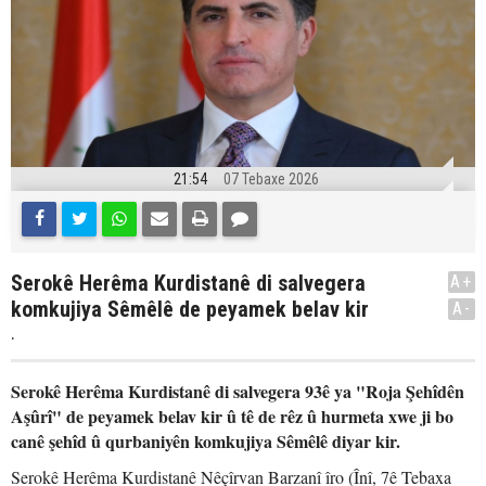
21:54
07 Tebaxe 2026
Serokê Herêma Kurdistanê di salvegera
A+
komkujiya Sêmêlê de peyamek belav kir
A-
.
Serokê Herêma Kurdistanê di salvegera 93ê ya "Roja Şehîdên
Aşûrî" de peyamek belav kir û tê de rêz û hurmeta xwe ji bo
canê şehîd û qurbaniyên komkujiya Sêmêlê diyar kir.
Serokê Herêma Kurdistanê Nêçîrvan Barzanî îro (Înî, 7ê Tebaxa