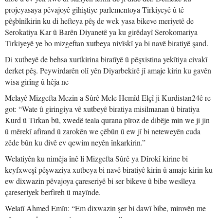
projeyasaya pêvajoyê gihiştiye parlementoya Tirkiyeyê û tê
pêşbînîkirin ku di hefteya pêş de wek yasa bikeve meriyetê de
Serokatiya Kar û Barên Diyanetê ya ku girêdayî Serokomariya
Tirkiyeyê ye bo mizgeftan xutbeya nivîskî ya bi navê biratiyê şand.
Di xutbeyê de behsa xurtkirina biratîyê û pêşxistina yekîtiya civakî
derket pêş. Peywirdarên olî yên Diyarbekirê jî amaje kirin ku gavên
wisa girîng û hêja ne
Melayê Mizgefta Mezin a Sûrê Mele Hemîd Elçî ji Kurdistan24ê re
got: “Wate û giringiya vê xutbeyê biratiya misilmanan û biratiya
Kurd û Tirkan bû, xwedê teala qurana pîroz de dibêje min we ji jin
û mêrekî afirand û zarokên we çêbûn û ew jî bi neteweyên cuda
zêde bûn ku divê ev qewim neyên înkarkirin.”
Welatiyên ku nimêja înê li Mizgefta Sûrê ya Dîrokî kirine bi
keyfxweşî pêşwaziya xutbeya bi navê biratiyê kirin û amaje kirin ku
ew dixwazin pêvajoya çareseriyê bi ser bikeve û bibe wesîleya
çareseriyek berfireh û mayînde.
Welatî Ahmed Emîn: “Em dixwazin şer bi dawî bibe, mirovên me