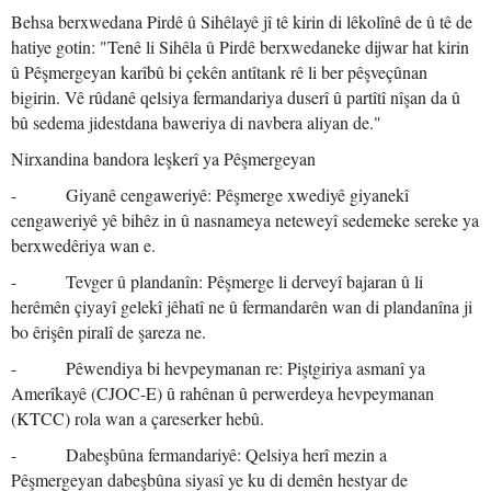
Behsa berxwedana Pirdê û Sihêlayê jî tê kirin di lêkolînê de û tê de
hatiye gotin: "Tenê li Sihêla û Pirdê berxwedaneke dijwar hat kirin
û Pêşmergeyan karîbû bi çekên antîtank rê li ber pêşveçûnan
bigirin. Vê rûdanê qelsiya fermandariya duserî û partîtî nîşan da û
bû sedema jidestdana baweriya di navbera aliyan de."
Nirxandina bandora leşkerî ya Pêşmergeyan
- Giyanê cengaweriyê: Pêşmerge xwediyê giyanekî
cengaweriyê yê bihêz in û nasnameya neteweyî sedemeke sereke ya
berxwedêriya wan e.
- Tevger û plandanîn: Pêşmerge li derveyî bajaran û li
herêmên çiyayî gelekî jêhatî ne û fermandarên wan di plandanîna ji
bo êrişên piralî de şareza ne.
- Pêwendiya bi hevpeymanan re: Piştgiriya asmanî ya
Amerîkayê (CJOC-E) û rahênan û perwerdeya hevpeymanan
(KTCC) rola wan a çareserker hebû.
- Dabeşbûna fermandariyê: Qelsiya herî mezin a
Pêşmergeyan dabeşbûna siyasî ye ku di demên hestyar de