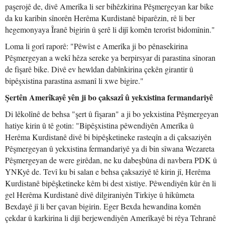
paşerojê de, divê Amerîka li ser bihêzkirina Pêşmergeyan kar bike
da ku karibin sînorên Herêma Kurdistanê biparêzin, rê li ber
hegemonyaya Îranê bigirin û şerê li dijî komên terorîst bidomînin."
Loma li gorî raporê: "Pêwîst e Amerîka ji bo pênasekirina
Pêşmergeyan a wekî hêza sereke ya berpirsyar di parastina sînoran
de fişarê bike. Divê ev hewldan dabînkirina çekên girantir û
bipêşxistina parastina asmanî li xwe bigire."
Şertên Amerîkayê yên ji bo çaksazî û yekxistina fermandariyê
Di lêkolînê de behsa "şert û fişaran" a ji bo yekxistina Pêşmergeyan
hatiye kirin û tê gotin: "Bipêşxistina pêwendiyên Amerîka û
Herêma Kurdistanê divê bi bipêşketineke rasteqîn a di çaksaziyên
Pêşmergeyan û yekxistina fermandariyê ya di bin sîwana Wezareta
Pêşmergeyan de were girêdan, ne ku dabeşbûna di navbera PDK û
YNKyê de. Tevî ku bi salan e behsa çaksaziyê tê kirin jî, Herêma
Kurdistanê bipêşketineke kêm bi dest xistiye. Pêwendiyên kûr ên li
gel Herêma Kurdistanê divê dilgiraniyên Tirkiye û hikûmeta
Bexdayê jî li ber çavan bigirin. Eger Bexda hewandina komên
çekdar û karkirina li dijî berjewendiyên Amerîkayê bi rêya Tehranê