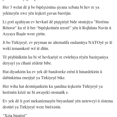
Her 3 welat dê ji bo bipêşxistina şiyana xebata bi hev re ya
yekîneyên xwe yên leşkerî gavan biavêjin.
Li gorî agahiyan ev hevkarî dê piştgiriyê bide stratejiya "Herêma
Bêteror" ku rê li ber “bipêşketinên terorê” yên li Rojhilata Navîn û
Asyaya Başûr were girtin.
Ji bo Tirkiyeyê, ev peyman ne alternatîfa endamtiya NATOyê ye lê
wekî temamkerê wê tê dîtin.
Tê pêşbînîkirin ku bi vê hevkariyê re ewlehiya rêyên bazirganiya
deryayî ya cîhanî zêdetir bibe.
Hat diyarkirin ku ev yek dê bandoreke erênî li hinardekirin û
dabînkirina enerjiyê ya Tirkiyeyê bike.
Her wiha hat destnîşankirin ku şandina leşkerên Tirkiyeyê ya
herêmên krîzê ne bi awayekî otomatîk e.
Ev yek dê li gorî mekanîzmayên biryardanê yên neteweyî û sîstema
destûrî ya Tirkiyeyê were birêxistin.
"Xeta biratiyê"