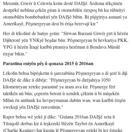
Mexmûr, Giwêr û Celewla ketin destê DAIŞê. Sedema têkçûnên
destpêkê nebûna çekên giran û otomobîlên zirxpoş bû ku rûbirûyî
otomobîlên bombebarkirî yên DAIŞê bibin. Bi piştgiriya asmanî ya
Amerîkayê, Pêşmergeyan dest bi êrişa berevajî kir."
Her di lêkolînê de hatiye gotin: "Sîrwan Barzanî Giwêr girt û hêzên
Dijîterorê yên YNKyê beşdar bûn. Pêşmergeyan bi hevkariya PKK,
YPG û hêzên Îraqê karîbû piraniya herêman û Bendava Mûsilê
rizgar bikin."
Parastina eniyên pêş û qonaxa 2015 û 2016an
Lêkolîn behsa bipêşketin û şarezabûna Pêşmergeyan a di şerê li dijî
DAIŞê de dike û dibêje: "Pêşmergeyan bi dirêjahiya 1050
kîlometreyan xeteke parastinê ya aram ava kir. Pêşmerge fêrî
taktîkên nû bûn; çeperên betonî û xendek çêkirin û bi mûşekên
Mîlan ên antîtank ku hevpeymanan dabûn wan, wan karîbû êrişên
xwekujî yên DAIŞê rawestînin."
Rapor behsa wê yekê jî dike: "Gulana 2016an DAIŞê xeta li
Tilsiqofê derbas kir û leşkerekî Hêzên Taybet ên Amerîkayê
(Charlie Keating) hat kuştin lê Pêşmergeyan gelekî bi lez êrişeke