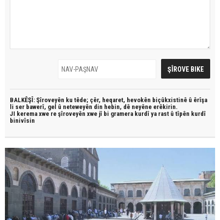
BALKÊŞÎ: Şîroveyên ku têde;
çêr, heqaret, hevokên biçûkxistinê û êrîşa
li ser bawerî, gel û neteweyên din hebin,
dê neyêne erêkirin.
JI kerema xwe re şîroveyên xwe jî bi
gramera kurdî
ya rast û
tîpên kurdî
binivîsin