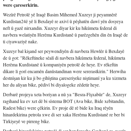
were çareserkirin.
Wezîrê Petrolê yê Iraqê Basim Mihemed Xuzeyr ji peyamnêrê
Kurdistan24ê yê li Bexdayê re axivî û pêşhatên dawî yên dosyeya
neft û gazê nirxandin. Xuzeyr diyar kir ku hikûmeta federal di
navbera welatiyên Herêma Kurdistanê û parêzgehên din ên Iraqê de
ti ciyawaziyê nake.
Xuzeyr bal kişand ser peywendiyên di navbera Hewlêr û Bexdayê
de û got: "Rêkeftineke sêalî di navbera hikûmeta federal, hikûmeta
Herêma Kurdistanê û kompaniyên petrolê de heye. Ev rêkeftin
dikare li gorî encamên danûstandinan were sererastkirin." Herwiha
destnîşan kir ku ji bo gihîştina çareseriyeke niştimanî ya ku xizmeta
her du aliyan bike, pêdivî bi diyalogeke zêdetir heye.
Derbarê projeya xeta boriyan a nû ya "Besra-Fîşxabûr" de, Xuzeyr
ragihand ku ev xet dê bi sîstema BOT (Ava bike, Bide xebitandin,
Radest bike) were çêkirin. Ev proje dê rê bide ku Iraq rêyên
hinardekirina petrola xwe di ser xaka Herêma Kurdistanê re ber bi
Tirkiyeyê ve pirreng bike.
Derbarê hinardekirina petrolê di ser bendergeha Ceyhanê re, wezîr