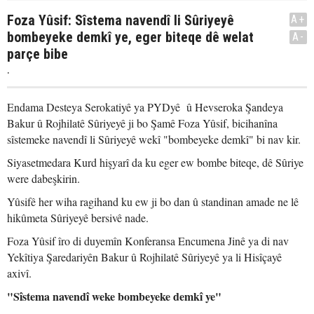
Foza Yûsif: Sîstema navendî li Sûriyeyê
A+
bombeyeke demkî ye, eger biteqe dê welat
A-
parçe bibe
.
Endama Desteya Serokatiyê ya PYDyê û Hevseroka Şandeya
Bakur û Rojhilatê Sûriyeyê ji bo Şamê Foza Yûsif, bicihanîna
sîstemeke navendî li Sûriyeyê wekî "bombeyeke demkî" bi nav kir.
Siyasetmedara Kurd hişyarî da ku eger ew bombe biteqe, dê Sûriye
were dabeşkirin.
Yûsifê her wiha ragihand ku ew ji bo dan û standinan amade ne lê
hikûmeta Sûriyeyê bersivê nade.
Foza Yûsif îro di duyemîn Konferansa Encumena Jinê ya di nav
Yekîtiya Şaredariyên Bakur û Rojhilatê Sûriyeyê ya li Hisîçayê
axivî.
"Sîstema navendî weke bombeyeke demkî ye"