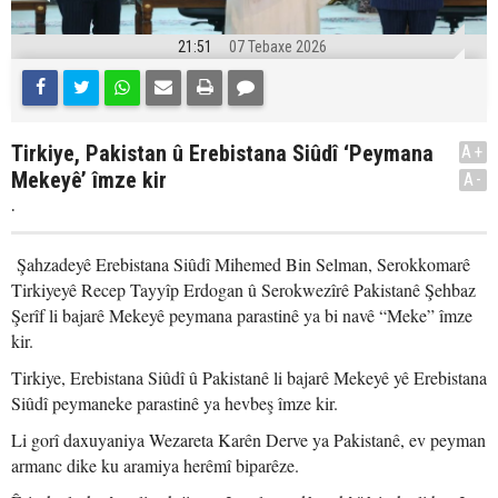
21:51
07 Tebaxe 2026
Tirkiye, Pakistan û Erebistana Siûdî ‘Peymana
A+
Mekeyê’ îmze kir
A-
.
Şahzadeyê Erebistana Siûdî Mihemed Bin Selman, Serokkomarê
Tirkiyeyê Recep Tayyîp Erdogan û Serokwezîrê Pakistanê Şehbaz
Şerîf li bajarê Mekeyê peymana parastinê ya bi navê “Meke” îmze
kir.
Tirkiye, Erebistana Siûdî û Pakistanê li bajarê Mekeyê yê Erebistana
Siûdî peymaneke parastinê ya hevbeş îmze kir.
Li gorî daxuyaniya Wezareta Karên Derve ya Pakistanê, ev peyman
armanc dike ku aramiya herêmî biparêze.