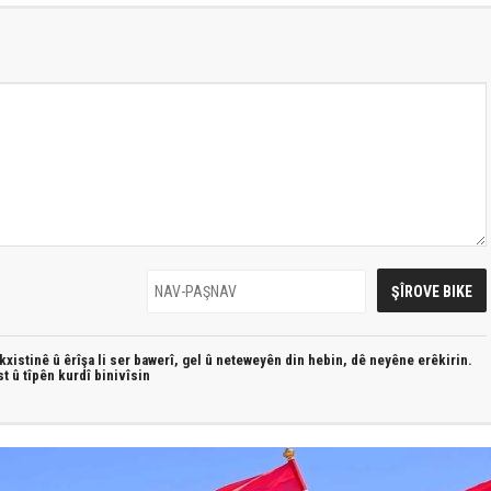
xistinê û êrîşa li ser bawerî, gel û neteweyên din hebin,
dê neyêne erêkirin.
st û
tîpên kurdî
binivîsin