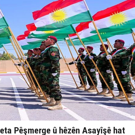
eta Pêşmerge û hêzên Asayîşê hat