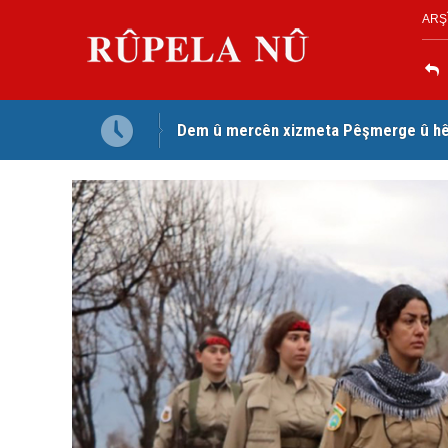
ARŞ
Dem û mercên xizmeta Pêşmerge û hêz
Jina Kurd Şemsî Xusrevi, bi îdamê re rû