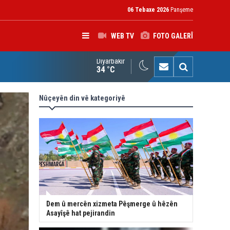
06 Tebaxe 2026
Panşeme
WEB TV
FOTO GALERÎ
Diyarbakır
K: Gotinên Parêzgarê Kerkûkê yên li ser Madeya 140î hewldana f
34 °C
Nûçeyên din vê kategoriyê
Dem û mercên xizmeta Pêşmerge û hêzên
Asayîşê hat pejirandin