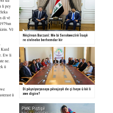
 ber ku
 li pey
êleka
n di vê
 1979an
kirin. Vê
Nêçîrvan Barzanî: Me bi Serokwezîrê Îraqê
re civîneke berhemdar kir
,
n Kurd
. Ew li
te ne.
ek û
 xwe
Di pêşniyaryasaya pêvajoyê de çi heye û kê li
xwe digire?
sterast û
PWK: Piştişê
PWK: Ma