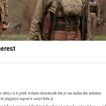
erest
e dirêj e û li gelek welatên demokratîk hin ji van mafan hîn nehatine
de piştgiriya zagonî û saziyî hebe jî.