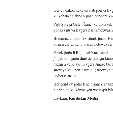
Ger ev çalakî nekevin kategoriya tev
ku xebata çalakiyên jinan bandora xw
Piştî Şoreşa Gelên Îranê, ku qonaxek 
qonaxa nû ya tevgera nasnamexwaziyê
Bi damezrandina rêxistinek jinan, Hiz
kirin û ew di hemî warên neteweyî û z
Gelek jinên li Rojhilatê Kurdistanê bi
jîngeh û mijarên dinê de têkoşîn kiri
mezin a vê îdîayê Tevgera Jînayê bû.
şîroveya ku jinên Kurd di çarçoveya 
taybet e, rast e.
Her çend ev gotar tenê nîşanek analîze
binêrin da ku kêmasiyên wê tespît bi
Kurdistan Media
Çavkanî: