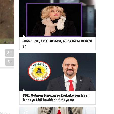
Jina Kurd Şemsî Xusrevi, bi îdamê re rû bi rû
ye
A+
A-
PDK: Gotinên Parêzgarê Kerkûkê yên li ser
Madeya 140î hewldana fitneyê ne