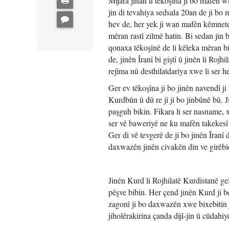
Mijara jinan û têkoşîna ji bo mafên wa
jin di tevahiya sedsala 20an de ji bo
hev de, her yek ji wan mafên kêmnete
mêran rastî zilmê hatin. Bi sedan jin 
qonaxa têkoşînê de li kêleka mêran b
de, jinên Îranî bi giştî û jinên li Roj
rejîma nû desthilatdariya xwe li ser h
Ger ev têkoşîna ji bo jinên navendî j
Kurdbûn û dû re jî ji bo jinbûnê bû. J
paşguh bikin. Fikara li ser nasname,
ser vê baweriyê ne ku mafên takekesî
Ger di vê tevgerê de ji bo jinên Îranî
daxwazên jinên civakên din ve girêbi
Jinên Kurd li Rojhilatê Kurdistanê gel
pêşve bibin. Her çend jinên Kurd ji be
zagonî ji bo daxwazên xwe bixebitin 
jiholêrakirina çanda dijî-jin û cûdahiy