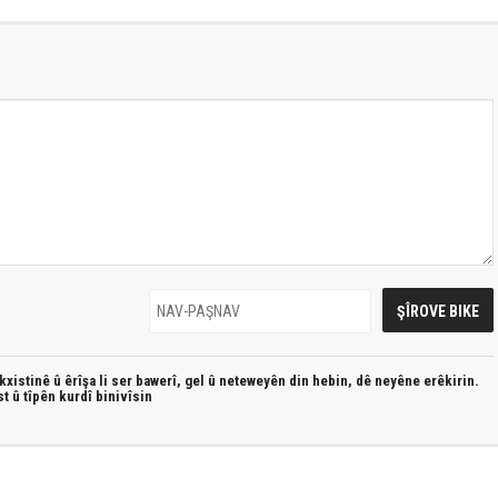
xistinê û êrîşa li ser bawerî, gel û neteweyên din hebin,
dê neyêne erêkirin.
st û
tîpên kurdî
binivîsin