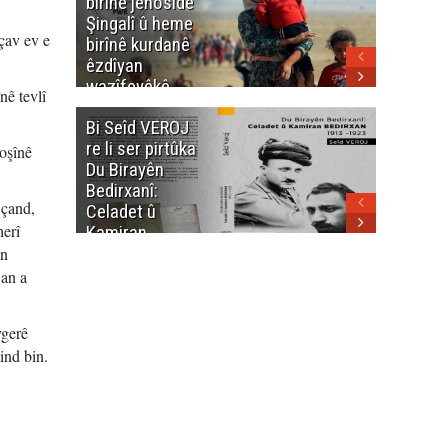
birînê jenosîdê
şehîdan
Şingalî û heme
Enfalê
çav ev e
birînê kurdanê
Barzanîy
êzdîyan
hurmet 
wazîfeyêkê
kenê
nê tevlî
neteweyî yê
Bi Seîd VEROJ
Wezîra
heme kurdanê
re li ser pirtûka
Berhema
dinya yo
koşînê
Du Birayên
Cengî y
Bedirxanî:
Pakistan
 çand,
Celadet û
û hevjîn
herî
Kamiran
em Kurd
Bedirxan
an
(1913 -1923)
wan a
vgerê
ind bin.