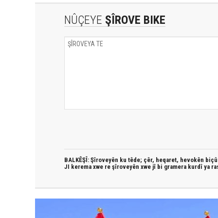
NÛÇEYE
ŞÎROVE BIKE
BALKÊŞÎ: Şîroveyên ku têde;
çêr, heqaret, hevokên biçûk
JI kerema xwe re şîroveyên xwe jî bi
gramera kurdî
ya ra