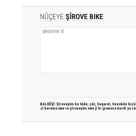
NÛÇEYE
ŞÎROVE BIKE
BALKÊŞÎ: Şîroveyên ku têde;
çêr, heqaret, hevokên biçûk
JI kerema xwe re şîroveyên xwe jî bi
gramera kurdî
ya ra