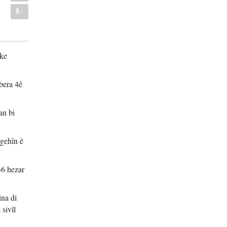
A-
eke
vbera 4ê
an bi
ngehîn ê
36 hezar
ina di
sivîl