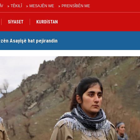
ÎV
TÊKILÎ
MESAJÊN WE
PRENSÎBÊN ME
SİYASET
KURDİSTAN
ên Asayîşê hat pejirandin
PD
 bi rû ye