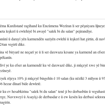
ma Kurdistanê ragihand ku Encûmena Wezîran li ser pêşniyara lîjney
eta leşkerî û ewlehiyê bi awayê "salek bi du salan" pejirandiye.
anûnî û darayî yên karmendên saziyên ewlehî û leşkerî hat girtin, di na
4an vegirtî dike.
na vê biryarê ne neçarî ye û li ser daxwaza kesane ya karmend an efser
pêkanîn.
êdivî ye ku efser an karmendê ku vê daxwazê dike, ji mûçeyê xwe yê bi
ezîneyê.
eyek rêjeya 10% ji mûçeyê bingehîn ê 10 salan (ku nêzîkî 3 mîlyon û 9
336 hezar dînarî bide dewletê.
 ku ev hesabkirina "salek bi du salan" tenê ji bo derbasbûn û veguhast
erge, Navxweyî û Asayîş) de derbasdar e û ew kesên ku derbasî sektora 
nagirin.