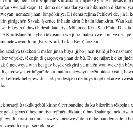
n li Îranê, nemaze li Rojhilatê Kurdistanê, mijareke girîng û hesas e, ji
 mafên xwe têdikoşin. Di dema desthilatdariya du hikûmetên dîktatorî yên
weyan, nemaze jinan, binpê kiriye. Di dema rejîma Pehlewî de, jin li k
birin girtîgehên Savak, îşkence lê hatin kirin û hatin îdamkirin. Wan karî
i ser bikevin û dawî li desthilatdariya Mihemed Riza Şah bînin. Di sala
hilatê Kurdistanê bi taybetî têkoşîna xwe ji bo mafên xwe ji nû ve dest pê 
emî neteweyên Îranî (Fars, Kurd, Tirk û Ereb) ferz kir.
i bo azadiya takekesî û mafên jinan bûya, ji bo jinên Kurd ji bo nasname
i ber vê yekê, têkoşîn di çarçoveya jinan de bû. Ev ne mijarek e ku jinê
 xak û neteweya wan her gav beşek yekgirtî ya mafên wan weke jin bûye
 di çarçoveyek erdnîgarî de ku mafên neteweyî nayên bidest xistin, bêwa
 destkeftiyek hebe, ew di astek pir destpêkî de bûye û qet nekariye xwest
de.
ek stratejî û taktîk qebûl kirine û ceribandine da ku bikaribin têkoşîna
r gelek givaş û hejemoniya rejîmên dîktator û baviksalar qet nekariye ra
jî, ew di parastina mîrata xwe ya neteweyî de û di heman demê de ji bo
ên zayendî de pir serketî bûye.