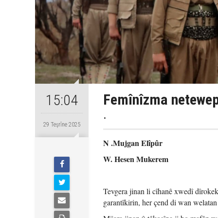
Femînîzma netewep
15:04
.
29 Teşrîne 2025
N .Mujgan Elîpûr
W. Hesen Mukerem
Tevgera jinan li cîhanê xwedî dîrokek
garantîkirin, her çend di wan welatan 