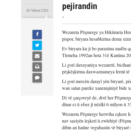
pejirandin
06 Tebaxe 2026
.
Wezareta Pêşmerge ya Hikûmeta Herê
pispor, biryara hesabkirina dema xizm
Ev biryara ku ji bo parastina mafên q
Tîrmeha 1992an heta 31ê Kanûna 202
Li gorî daxuyaniya wezaretê, bicihanî
pêşkêşkirina daxwaznameya fermî tê 
Li gorî mercên darayî yên biryarê, p
wan salan pareke xanenişîniyê bide x
Di vê çarçoveyê de, divê her Pêşmerg
dînar e) û efser jî nêzîkî 6 mîlyon û 
Wezareta Pêşmerge herwiha eşkere kir
nav saziyên leşkerî û ewlehiyê (Pêşm
dibin an hatine veguhastin vê biryarê 