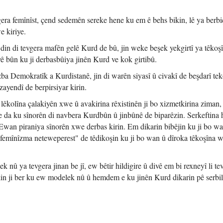
gera femînîst, çend sedemên sereke hene ku em ê behs bikin, lê ya berbi
e kiriye.
din di tevgera mafên gelê Kurd de bû, jin weke beşek yekgirtî ya têkoşî
 bûn ku ji derbasbûiya jinên Kurd ve kok girtibû.
ba Demokratîk a Kurdistanê, jin di warên siyasî û civakî de beşdarî te
ayendî de berpirsiyar kirin.
 lêkolîna çalakiyên xwe û avakirina rêxistinên ji bo xizmetkirina ziman,
ne da ku sînorên di navbera Kurdbûn û jinbûnê de biparêzin. Serkeftina 
 Ewan piraniya sînorên xwe derbas kirin. Em dikarin bibêjin ku ji bo w
"femînîzma neteweperest" de têdikoşin ku ji bo wan û dîroka têkoşîna 
k nû ya tevgera jinan be jî, ew bêtir hildigire û divê em bi rexneyî li te
kin ji ber ku ew modelek nû û hemdem e ku jinên Kurd dikarin pê serbil