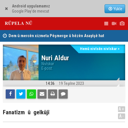
Android uygulamamız
Yükle
Google Play'de mevcut
Dem û mercên xizmeta Pêşmerge û hêzên Asayîşê hat
Jina Kurd Ş
pejirandin
Hemû nivîsên nivîskar >
Nuri Aldur
Nivîskar
E-post:
14:36
19 Teşrîne 2023
A+
Fanatîzm û gelkûjî
A-