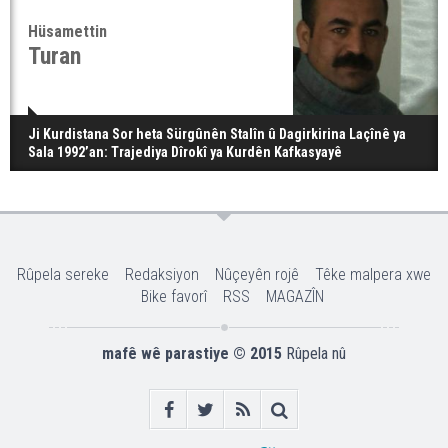
Hüsamettin
Turan
Ji Kurdistana Sor heta Sürgûnên Stalîn û Dagirkirina Laçînê ya
Sala 1992’an: Trajediya Dîrokî ya Kurdên Kafkasyayê
Rûpela sereke
Redaksiyon
Nûçeyên rojê
Têke malpera xwe
Bike favorî
RSS
MAGAZÎN
mafê wê parastiye © 2015
Rûpela nû