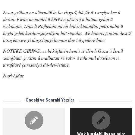
Evan grûban ne alternatîvin bo rizgarî, hûzûr û xweșîya kes û
deran. Ewan ne model û hêvîyên pêșeroj û hatina gelan û
welatanin. Daiș li Rojhelata navîn hat sekinandin, pelixandin û
heyfa gelek kurdan/șingalîyan hat standin. Wê hamas jî mina dest û
birayên xwe yî daișî liqayî heman dawî û qederê bibe.
NOTEKE GIRING: ez bi kûștinên hemû sivîlên li Gaza û Îsraîl
xemgînim, ji xizm û malbatan re sabr- û tahamûl dixwazim û
tarafdarê çareserîya dû-dewletîme.
Nuri Aldur
Önceki ve Sonraki Yazılar
Wek kurdekî jiyana min;