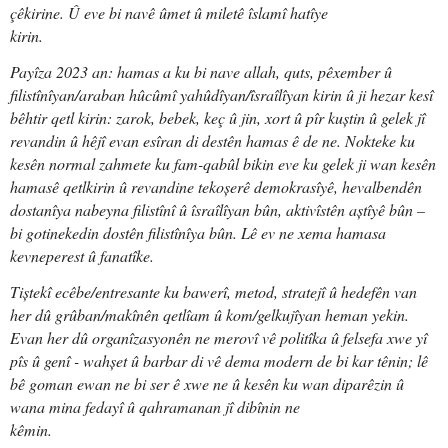
çêkirine. Û eve bi navê ûmet û miletê îslamî hatîye
kirin.
Payîza 2023 an: hamas a ku bi nave allah, quts, pêxember û
filistînîyan/araban hûcûmî yahûdîyan/îsraîlîyan kirin û ji hezar kesî
bêhtir qetl kirin: zarok, bebek, keç û jin, xort û pîr kuștin û gelek jî
revandin û hêjî evan esîran di destên hamas ê de ne. Nokteke ku
kesên normal zahmete ku fam-qabûl bikin eve ku gelek ji wan kesên
hamasê qetlkirin û revandine tekoșerê demokrasîyê, hevalbendên
dostanîya nabeyna filistînî û îsraîlîyan bûn, aktivîstên aștîyê bûn –
bi gotinekedin dostên filistînîya bûn. Lê ev ne xema hamasa
kevneperest û fanatîke.
Tiștekî ecêbe/entresante ku bawerî, metod, stratejî û hedefên van
her dû grûban/makînên qetlîam û kom/gelkujîyan heman yekin.
Evan her dû organîzasyonên ne merovî vê politîka û felsefa xwe yî
pîs û genî - wahșet û barbar di vê dema modern de bi kar tênin; lê
bê goman ewan ne bi ser ê xwe ne û kesên ku wan diparêzin û
wana mina fedayî û qahramanan jî dibînin ne
kêmin