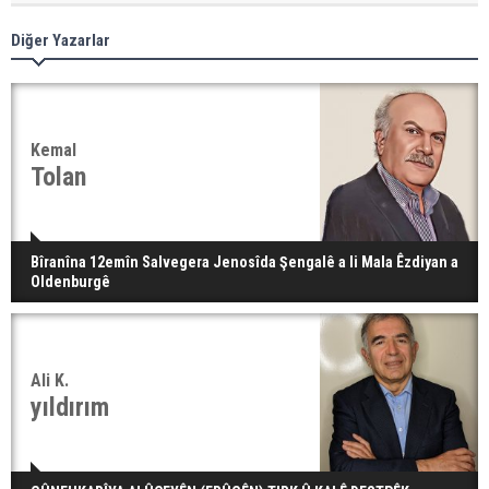
Diğer Yazarlar
Kemal
Tolan
Bîranîna 12emîn Salvegera Jenosîda Şengalê a li Mala Êzdiyan a
Oldenburgê
Ali K.
yıldırım