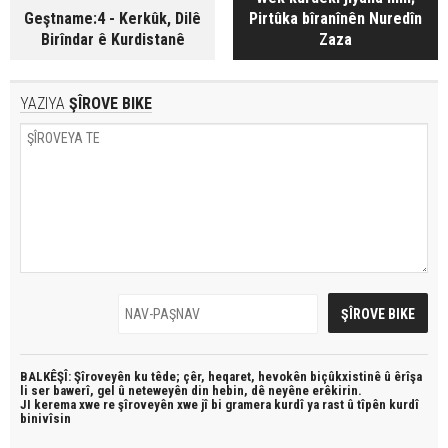
Geştname:4 - Kerkûk, Dilê
Pirtûka bîranînên Nuredîn
Birîndar ê Kurdistanê
Zaza
YAZIYA
ŞÎROVE BIKE
BALKÊŞÎ: Şîroveyên ku têde;
çêr, heqaret, hevokên biçûkxistinê û êrîşa
li ser bawerî, gel û neteweyên din hebin,
dê neyêne erêkirin.
JI kerema xwe re şîroveyên xwe jî bi
gramera kurdî
ya rast û
tîpên kurdî
binivîsin