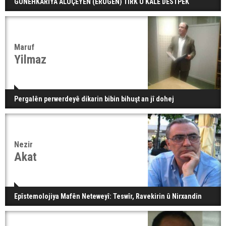
GÛNEHKARÎYA ALÛÇEYÊN (ERÛGÊN) TIRK Û KALÊ DESTPÊK
Maruf
Yilmaz
Pergalên perwerdeyê dikarin bibin bihuşt an jî dohej
Nezir
Akat
Epîstemolojiya Mafên Neteweyî: Teswîr, Ravekirin û Nirxandin