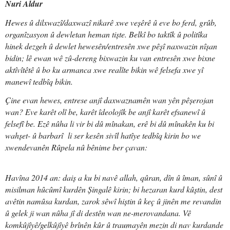
Nuri Aldur
Hewes û dilxwazî/daxwazî nikarê xwe veșêrê û eve bo ferd, grûb,
organîzasyon û dewletan heman tiște. Belkî bo taktîk û politîka
hinek dezgeh û dewlet hewesên/entresên xwe pêșî naxwazin nîșan
bidin; lê ewan wê zû-dereng bixwazin ku van entresên xwe bixne
aktîvîtêtê û bo ku armanca xwe realîte bikin wê felsefa xwe yî
manewî tedbîq bikin.
Çine evan hewes, entrese anjî daxwaznamên wan yên pêșerojan
wan? Eve karêt olî be, karêt îdeolojîk be anjî karêt efsanewî û
felsefî be. Ezê nûha li vir bi dû mînakan, erê bi dû mînakên ku bi
wahșet- û barbarî li ser kesên sivîl hatîye tedbîq kirin bo we
xwendevanên Rûpela nû bênime ber çavan:
Havîna 2014 an: daiș a ku bi navê allah, qûran, dîn û îman, sûnî û
misilman hûcûmî kurdên Șingalê kirin; bi hezaran kurd kûștin, dest
avêtin namûsa kurdan, zarok sêwî hiștin û keç û jinên me revandin
û gelek ji wan nûha jî di destên wan ne-merovandana. Vê
komkûjîyê/gelkûjîyê brînên kûr û traumayên mezin di nav kurdande