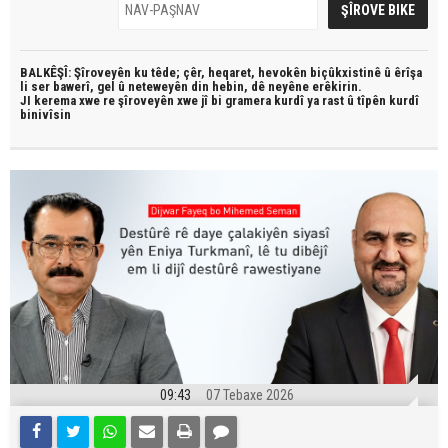
BALKÊŞÎ: Şîroveyên ku têde;
çêr, heqaret, hevokên biçûkxistinê û êrîşa
li ser bawerî, gel û neteweyên din hebin,
dê neyêne erêkirin.
JI kerema xwe re şîroveyên xwe jî bi
gramera kurdî
ya rast û
tîpên kurdî
binivîsin
09:43
07 Tebaxe 2026