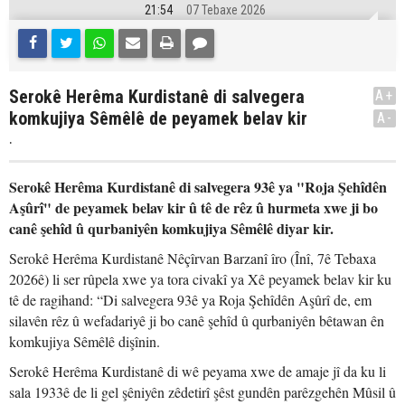
21:54
07 Tebaxe 2026
Serokê Herêma Kurdistanê di salvegera
A+
komkujiya Sêmêlê de peyamek belav kir
A-
.
Serokê Herêma Kurdistanê di salvegera 93ê ya "Roja Şehîdên
Aşûrî" de peyamek belav kir û tê de rêz û hurmeta xwe ji bo
canê şehîd û qurbaniyên komkujiya Sêmêlê diyar kir.
Serokê Herêma Kurdistanê Nêçîrvan Barzanî îro (Înî, 7ê Tebaxa
2026ê) li ser rûpela xwe ya tora civakî ya Xê peyamek belav kir ku
tê de ragihand: “Di salvegera 93ê ya Roja Şehîdên Aşûrî de, em
silavên rêz û wefadariyê ji bo canê şehîd û qurbaniyên bêtawan ên
komkujiya Sêmêlê dişînin.
Serokê Herêma Kurdistanê di wê peyama xwe de amaje jî da ku li
sala 1933ê de li gel şêniyên zêdetirî şêst gundên parêzgehên Mûsil û