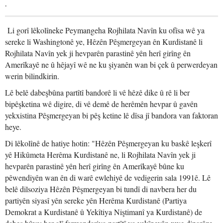
.
Li gorî lêkolîneke Peymangeha Rojhilata Navîn ku ofîsa wê ya
sereke li Washingtonê ye, Hêzên Pêşmergeyan ên Kurdistanê li
Rojhilata Navîn yek ji hevparên parastinê yên herî girîng ên
Amerîkayê ne û hêjayî wê ne ku şiyanên wan bi çek û perwerdeyan
werin bilindkirin.
Lê belê dabeşbûna partîtî bandorê li vê hêzê dike û rê li ber
bipêşketina wê digire, di vê demê de herêmên hevpar û gavên
yekxistina Pêşmergeyan bi pêş ketine lê dîsa jî bandora van faktoran
heye.
Di lêkolînê de hatiye hotin: "Hêzên Pêşmergeyan ku baskê leşkerî
yê Hikûmeta Herêma Kurdistanê ne, li Rojhilata Navîn yek ji
hevparên parastinê yên herî girîng ên Amerîkayê bûne ku
pêwendiyên wan ên di warê ewlehiyê de vedigerin sala 1991ê. Lê
belê dilsoziya Hêzên Pêşmergeyan bi tundî di navbera her du
partiyên siyasî yên sereke yên Herêma Kurdistanê (Partiya
Demokrat a Kurdistanê û Yekîtiya Niştimanî ya Kurdistanê) de