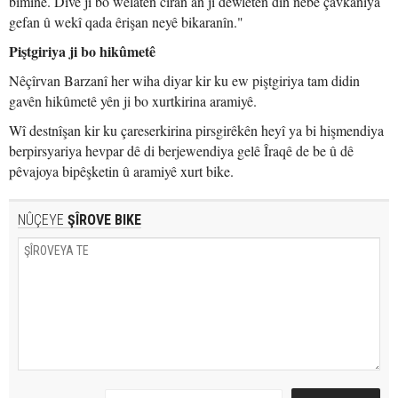
bimîne. Divê ji bo welatên cîran an jî dewletên din nebe çavkaniya
gefan û wekî qada êrişan neyê bikaranîn."
Piştgiriya ji bo hikûmetê
Nêçîrvan Barzanî her wiha diyar kir ku ew piştgiriya tam didin
gavên hikûmetê yên ji bo xurtkirina aramiyê.
Wî destnîşan kir ku çareserkirina pirsgirêkên heyî ya bi hişmendiya
berpirsyariya hevpar dê di berjewendiya gelê Îraqê de be û dê
pêvajoya bipêşketin û aramiyê xurt bike.
NÛÇEYE
ŞÎROVE BIKE