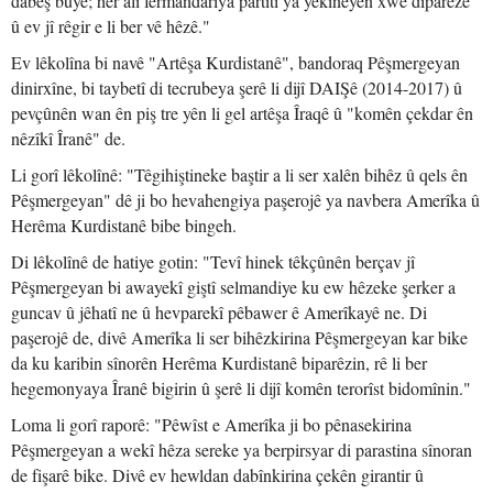
dabeş bûye; her alî fermandariya partîtî ya yekîneyên xwe diparêze
û ev jî rêgir e li ber vê hêzê."
Ev lêkolîna bi navê "Artêşa Kurdistanê", bandoraq Pêşmergeyan
dinirxîne, bi taybetî di tecrubeya şerê li dijî DAIŞê (2014-2017) û
pevçûnên wan ên piş tre yên li gel artêşa Îraqê û "komên çekdar ên
nêzîkî Îranê" de.
Li gorî lêkolînê: "Têgihiştineke baştir a li ser xalên bihêz û qels ên
Pêşmergeyan" dê ji bo hevahengiya paşerojê ya navbera Amerîka û
Herêma Kurdistanê bibe bingeh.
Di lêkolînê de hatiye gotin: "Tevî hinek têkçûnên berçav jî
Pêşmergeyan bi awayekî giştî selmandiye ku ew hêzeke şerker a
guncav û jêhatî ne û hevparekî pêbawer ê Amerîkayê ne. Di
paşerojê de, divê Amerîka li ser bihêzkirina Pêşmergeyan kar bike
da ku karibin sînorên Herêma Kurdistanê biparêzin, rê li ber
hegemonyaya Îranê bigirin û şerê li dijî komên terorîst bidomînin."
Loma li gorî raporê: "Pêwîst e Amerîka ji bo pênasekirina
Pêşmergeyan a wekî hêza sereke ya berpirsyar di parastina sînoran
de fişarê bike. Divê ev hewldan dabînkirina çekên girantir û