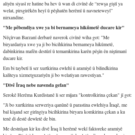
aliyên siyasî re hatine ba hev û wan di civînê de “rewşa giştî ya
welat, pirsgirêkên heyî û pêşhatên herêmî û navneteweyî”
nirxandine.
"Me pêbendiya xwe ya bi bernameya hikûmetê ducare kir"
Nêçîrvan Barzanî derbarê naverok civînê wiha got: "Me
biryardariya xwe ya ji bo bicihkirina bernameya hikûmetê,
dabînkirina mafên destûrî û temamkirina karên pêşîn ên niştimanî
ducare kir.
Em bi taybetî li ser xurtkirina ewlehî û aramiyê û bilindkirina
kalîteya xizmetguzariyên ji bo welatiyan rawestiyan."
"Divê Îraq nebe navenda gefan"
Serokê Herêma Kurdistanê li ser mijara "kontrolkirina çekan" jî got:
"Ji bo xurtkirina serweriya qanûnê û parastina ewlehiya Îraqê, me
bal kişand ser girîngiya bicihkirina biryara komkirina çekan a ku
tenê di destê dewletê de bin.
Me destnîşan kir ku divê Îraq li herêmê wekî faktoreke aramiyê