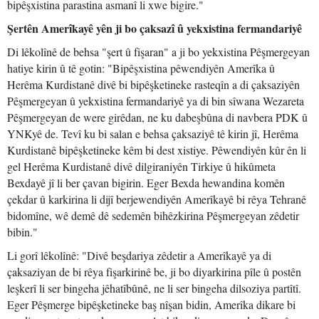
bipêşxistina parastina asmanî li xwe bigire."
Şertên Amerîkayê yên ji bo çaksazî û yekxistina fermandariyê
Di lêkolînê de behsa "şert û fişaran" a ji bo yekxistina Pêşmergeyan
hatiye kirin û tê gotin: "Bipêşxistina pêwendiyên Amerîka û
Herêma Kurdistanê divê bi bipêşketineke rasteqîn a di çaksaziyên
Pêşmergeyan û yekxistina fermandariyê ya di bin sîwana Wezareta
Pêşmergeyan de were girêdan, ne ku dabeşbûna di navbera PDK û
YNKyê de. Tevî ku bi salan e behsa çaksaziyê tê kirin jî, Herêma
Kurdistanê bipêşketineke kêm bi dest xistiye. Pêwendiyên kûr ên li
gel Herêma Kurdistanê divê dilgiraniyên Tirkiye û hikûmeta
Bexdayê jî li ber çavan bigirin. Eger Bexda hewandina komên
çekdar û karkirina li dijî berjewendiyên Amerîkayê bi rêya Tehranê
bidomîne, wê demê dê sedemên bihêzkirina Pêşmergeyan zêdetir
bibin."
Li gorî lêkolînê: "Divê beşdariya zêdetir a Amerîkayê ya di
çaksaziyan de bi rêya fişarkirinê be, ji bo diyarkirina pîle û postên
leşkerî li ser bingeha jêhatîbûnê, ne li ser bingeha dilsoziya partîtî.
Eger Pêşmerge bipêşketineke baş nîşan bidin, Amerîka dikare bi