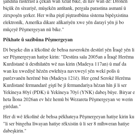
şandina rasterast a çekan wan xelat bike, di nav wan de: Dronên
biçûk ên sîxuriyê, mûşekên antîtank, pergala parastina asmanî û
zirxpoşên şerker. Her wiha piştî piştrastbûna sîstema bipêşxistina
elektronîk, Amerîka dikare alîkariyên xwe yên darayî yên ji bo
mûçeyê Pêşmergeyan nû bike."
Pêkhate û sazîbûna Pêşmergeyan
Di beşeke din a lêkolînê de behsa naverokên destûrî yên Îraqê yên li
ser Pêşmergeyan hatiye kirin: "Destûra sala 2005an a Îraqê Herêma
Kurdistanê û desthilatên wê nas kirin (Madeya 117an) û maf da
wan ku xwediyê hêzên ewlehiya navxweyî yên wekî polîs û
parêzvanên herêmê bin (Madeya 121ê). Her çend Serokê Herêma
Kurdistanê fermandarê giştî be jî fermandariya hêzan hîn jî li ser
Yekîneya 80yî (PDK) û Yekîneya 70yî (YNK) dabeş bûye. Biryar e
heta Îlona 2026an ev hêz hemû bi Wezareta Pêşmergeyan ve werin
girêdan."
Her di wê lêkolînê de behsa pêkhateya Pêşmergeyan hatiye kirin ku
"li ser bingeha lîwayan hatiye rêkxistin û li ser 8 mîhweran hatiye
dabeşkirin."