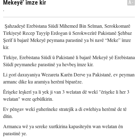
Mekeyê’ îmze kir
A-
.
Şahzadeyê Erebistana Siûdî Mihemed Bin Selman, Serokkomarê
Tirkiyeyê Recep Tayyîp Erdogan û Serokwezîrê Pakistanê Şehbaz
Şerîf li bajarê Mekeyê peymana parastinê ya bi navê “Meke” îmze
kir.
Tirkiye, Erebistana Siûdî û Pakistanê li bajarê Mekeyê yê Erebistana
Siûdî peymaneke parastinê ya hevbeş îmze kir.
Li gorî daxuyaniya Wezareta Karên Derve ya Pakistanê, ev peyman
armanc dike ku aramiya herêmî biparêze.
Êrişeke leşkerî ya li yek ji van 3 welatan dê wekî "êrişeke li her 3
welatan" were qebûlkirin.
Ev pêngav wekî guherîneke stratejîk a di ewlehiya herêmê de tê
dîtin.
Armanca wê ya sereke xurtkirina kapasîteyên wan welatan ên
parastinê ye.