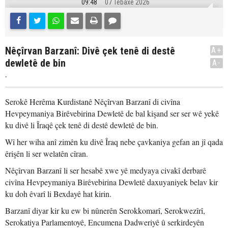
09:48
07 Tebaxe 2026
Nêçîrvan Barzanî: Divê çek tenê di destê
A+
dewletê de bin
A-
.
Serokê Herêma Kurdistanê Nêçîrvan Barzanî di civîna
Hevpeymaniya Birêvebirina Dewletê de bal kişand ser ser wê yekê
ku divê li Îraqê çek tenê di destê dewletê de bin.
Wî her wiha anî zimên ku divê Îraq nebe çavkaniya gefan an jî qada
êrişên li ser welatên cîran.
Nêçîrvan Barzanî li ser hesabê xwe yê medyaya civakî derbarê
civîna Hevpeymaniya Birêvebirina Dewletê daxuyaniyek belav kir
ku doh êvarî li Bexdayê hat kirin.
Barzanî diyar kir ku ew bi nûnerên Serokkomarî, Serokwezîrî,
Serokatiya Parlamentoyê, Encumena Dadweriyê û serkirdeyên