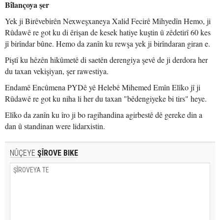
Bîlançoya şer
Yek ji Birêvebirên Nexweşxaneya Xalid Fecirê Mihyedîn Hemo, ji
Rûdawê re got ku di êrişan de kesek hatiye kuştin û zêdetirî 60 kes
jî birîndar bûne. Hemo da zanîn ku rewşa yek ji birîndaran giran e.
Piştî ku hêzên hikûmetê di saetên derengiya şevê de ji derdora her
du taxan vekişiyan, şer rawestiya.
Endamê Encûmena PYDê yê Helebê Mihemed Emîn Elîko jî ji
Rûdawê re got ku niha li her du taxan "bêdengiyeke bi tirs" heye.
Elîko da zanîn ku îro ji bo ragihandina agirbestê dê gereke din a
dan û standinan were lidarxistin.
NÛÇEYE
ŞÎROVE BIKE