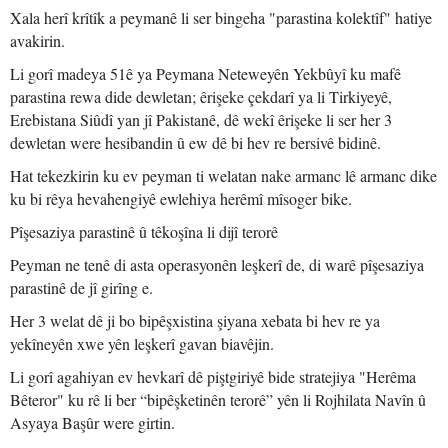
Xala herî krîtîk a peymanê li ser bingeha "parastina kolektîf" hatiye
avakirin.
Li gorî madeya 51ê ya Peymana Neteweyên Yekbûyî ku mafê
parastina rewa dide dewletan; êrişeke çekdarî ya li Tirkiyeyê,
Erebistana Siûdî yan jî Pakistanê, dê wekî êrişeke li ser her 3
dewletan were hesibandin û ew dê bi hev re bersivê bidinê.
Hat tekezkirin ku ev peyman ti welatan nake armanc lê armanc dike
ku bi rêya hevahengiyê ewlehiya herêmî mîsoger bike.
Pîşesaziya parastinê û têkoşîna li dijî terorê
Peyman ne tenê di asta operasyonên leşkerî de, di warê pîşesaziya
parastinê de jî girîng e.
Her 3 welat dê ji bo bipêşxistina şiyana xebata bi hev re ya
yekîneyên xwe yên leşkerî gavan biavêjin.
Li gorî agahiyan ev hevkarî dê piştgiriyê bide stratejiya "Herêma
Bêteror" ku rê li ber “bipêşketinên terorê” yên li Rojhilata Navîn û
Asyaya Başûr were girtin.