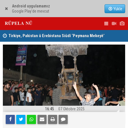
Android uygulamamız
Yükle
Google Play'de mevcut
Tirkiye, Pakistan û Erebistana Siûdî ‘Peymana Mekeyê’
Lêkolîna n
îmze kir
girîng e û 
16:45
07 Oktobre 2025