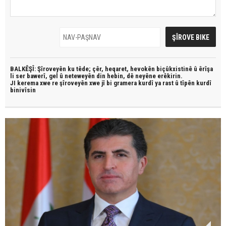
BALKÊŞÎ: Şîroveyên ku têde;
çêr, heqaret, hevokên biçûkxistinê û êrîşa
li ser bawerî, gel û neteweyên din hebin,
dê neyêne erêkirin.
JI kerema xwe re şîroveyên xwe jî bi
gramera kurdî
ya rast û
tîpên kurdî
binivîsin