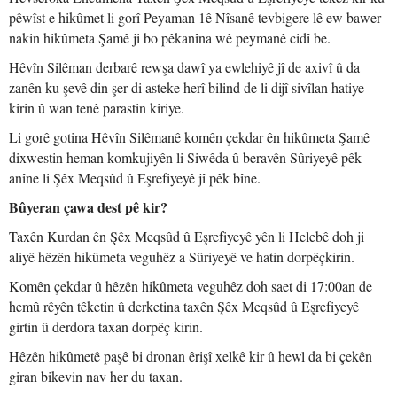
pêwîst e hikûmet li gorî Peyaman 1ê Nîsanê tevbigere lê ew bawer
nakin hikûmeta Şamê ji bo pêkanîna wê peymanê cidî be.
Hêvîn Silêman derbarê rewşa dawî ya ewlehiyê jî de axivî û da
zanên ku şevê din şer di asteke herî bilind de li dijî sivîlan hatiye
kirin û wan tenê parastin kiriye.
Li gorê gotina Hêvîn Silêmanê komên çekdar ên hikûmeta Şamê
dixwestin heman komkujiyên li Siwêda û beravên Sûriyeyê pêk
anîne li Şêx Meqsûd û Eşrefiyeyê jî pêk bîne.
Bûyeran çawa dest pê kir?
Taxên Kurdan ên Şêx Meqsûd û Eşrefiyeyê yên li Helebê doh ji
aliyê hêzên hikûmeta veguhêz a Sûriyeyê ve hatin dorpêçkirin.
Komên çekdar û hêzên hikûmeta veguhêz doh saet di 17:00an de
hemû rêyên têketin û derketina taxên Şêx Meqsûd û Eşrefiyeyê
girtin û derdora taxan dorpêç kirin.
Hêzên hikûmetê paşê bi dronan êrişî xelkê kir û hewl da bi çekên
giran bikevin nav her du taxan.