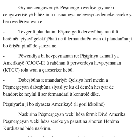
- Giyanê cengaweriyê: Pêşmerge xwediyê giyanekî
cengaweriyê yê bihêz in û nasnameya neteweyî sedemeke sereke ya
berxwedêriya wan e.
- Tevger û plandanîn: Pêşmerge li derveyî bajaran û li
herêmên çiyayî gelekî jêhatî ne û fermandarên wan di plandanîna ji
bo êrişên piralî de şareza ne.
- Pêwendiya bi hevpeymanan re: Piştgiriya asmanî ya
Amerîkayê (CJOC-E) û rahênan û perwerdeya hevpeymanan
(KTCC) rola wan a çareserker hebû.
- Dabeşbûna fermandariyê: Qelsiya herî mezin a
Pêşmergeyan dabeşbûna siyasî ye ku di demên hestyar de
bandoreke neyînî li ser fermandarî û kontrolê dike.
Pêşniyarên ji bo siyaseta Amerîkayê (li gorî lêkolînê)
- Naskirina Pêşmergeyan wekî hêza fermî: Divê Amerîka
Pêşmergeyan wekî hêza sereke ya parastina sînorên Herêma
Kurdistanê bide naskirin.