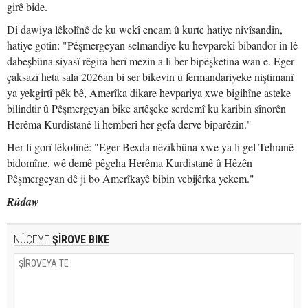
girê bide.
Di dawiya lêkolînê de ku wekî encam û kurte hatiye nivîsandin,
hatiye gotin: "Pêşmergeyan selmandiye ku hevparekî bibandor in lê
dabeşbûna siyasî rêgira herî mezin a li ber bipêşketina wan e. Eger
çaksazî heta sala 2026an bi ser bikevin û fermandariyeke niştimanî
ya yekgirtî pêk bê, Amerîka dikare hevpariya xwe bigihîne asteke
bilindtir û Pêşmergeyan bike artêşeke serdemî ku karibin sînorên
Herêma Kurdistanê li hemberî her gefa derve biparêzin."
Her li gorî lêkolînê: "Eger Bexda nêzîkbûna xwe ya li gel Tehranê
bidomîne, wê demê pêgeha Herêma Kurdistanê û Hêzên
Pêşmergeyan dê ji bo Amerîkayê bibin vebijêrka yekem."
Rûdaw
NÛÇEYE
ŞÎROVE BIKE