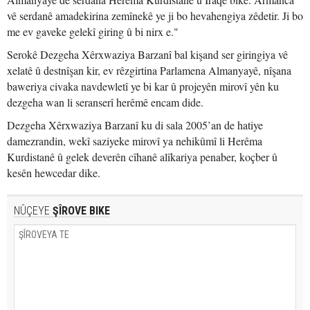
vê serdanê amadekirina zemînekê ye ji bo hevahengiya zêdetir. Ji bo
me ev gaveke gelekî giring û bi nirx e."
Serokê Dezgeha Xêrxwaziya Barzanî bal kişand ser giringiya vê
xelatê û destnîşan kir, ev rêzgirtina Parlamena Almanyayê, nîşana
baweriya civaka navdewletî ye bi kar û projeyên mirovî yên ku
dezgeha wan li seranserî herêmê encam dide.
Dezgeha Xêrxwaziya Barzanî ku di sala 2005’an de hatiye
damezrandin, wekî saziyeke mirovî ya nehikûmî li Herêma
Kurdistanê û gelek deverên cîhanê alîkariya penaber, koçber û
kesên hewcedar dike.
NÛÇEYE
ŞÎROVE BIKE