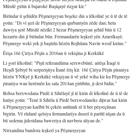
Mûsilê girtin û bajarokê Başîqayê rizgar kir."
Birîndar û şehîdên Pêşmergeyan beşeke din a lêkolînê ye û tê de tê
gotin: "Di vî şerî de Pêşmergeyan qurbaniyên zêde dan; heta
dawiya şerê Mûsilê nêzîkî 2 hezar Pêşmergeyan şehîd bûn û 12
hezarên din jî birîndar bûn. Fermandarên leşkerî yên Amerîkayê,
Pêşmerge wekî yek ji baştirîn hêzên Rojhilata Navîn wesif kirine."
Êrişa 16ê Çiriya Pêşîn a 2016an û vekişîna ji Kerkûkê
Li gorî lêkolînê: "Piştî referandûma serxwebûnê, artêşa Îraqê û
Heşdî Şebiyê bi serperiştiya Îranê êriş kir. 16ê Çiriya Pêşîn piraniya
hêzên YNKyê ji Kerkûkê vekişiyan û vê yekê wiha kir ku Pêşmerge
piraniya wan herêmên ku sala 2014an girtibûn, ji dest bidin."
Behsa berxwedana Pirdê û Sihêlayê jî tê kirin di lêkolînê de û tê de
hatiye gotin: "Tenê li Sihêla û Pirdê berxwedaneke dijwar hat kirin
û Pêşmergeyan karîbû bi çekên antîtank rê li ber pêşveçûnan
bigirin. Vê rûdanê qelsiya fermandariya duserî û partîtî nîşan da û
bû sedema jidestdana baweriya di navbera aliyan de."
Nirxandina bandora leşkerî ya Pêşmergeyan