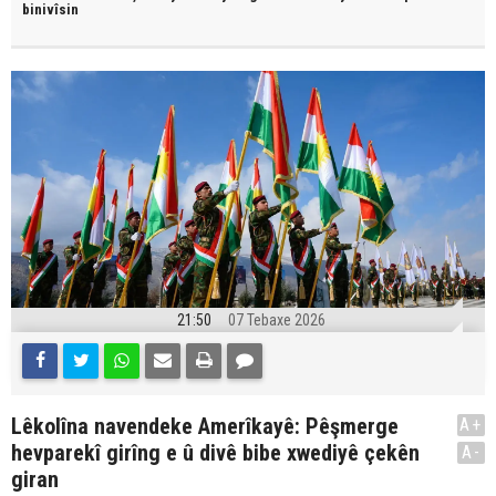
binivîsin
21:50
07 Tebaxe 2026
Lêkolîna navendeke Amerîkayê: Pêşmerge
A+
hevparekî girîng e û divê bibe xwediyê çekên
A-
giran