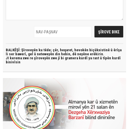
BALKÊŞÎ: Şîroveyên ku têde;
çêr, heqaret, hevokên biçûkxistinê û êrîşa
li ser bawerî, gel û neteweyên din hebin,
dê neyêne erêkirin.
JI kerema xwe re şîroveyên xwe jî bi
gramera kurdî
ya rast û
tîpên kurdî
binivîsin