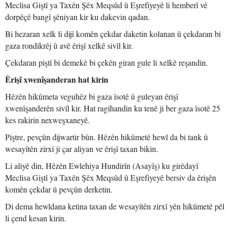
Meclisa Giştî ya Taxên Şêx Meqsûd û Eşrefiyeyê li hemberî vê
dorpêçê bangî şêniyan kir ku dakevin qadan.
Bi hezaran xelk li dijî komên çekdar daketin kolanan û çekdaran bi
gaza rondikrêj û avê êrişî xelkê sivîl kir.
Çekdaran piştî bi demekê bi çekên giran gule li xelkê reşandin.
Êrişî xwenîşanderan hat kirin
Hêzên hikûmeta veguhêz bi gaza îsotê û guleyan êrişî
xwenîşanderên sivîl kir. Hat ragihandin ku tenê ji ber gaza îsotê 25
kes rakirin nexweşxaneyê.
Piştre, pevçûn dijwartir bûn. Hêzên hikûmetê hewl da bi tank û
wesayîtên zirxî ji çar aliyan ve êrişî taxan bikin.
Li aliyê din, Hêzên Ewlehiya Hundirîn (Asayîş) ku girêdayî
Meclisa Giştî ya Taxên Şêx Meqsûd û Eşrefiyeyê bersiv da êrişên
komên çekdar û pevçûn derketin.
Di dema hewldana ketina taxan de wesayîtên zirxî yên hikûmetê pêl
li çend kesan kirin.