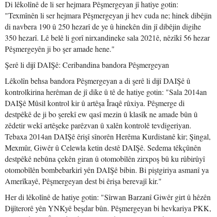
Di lêkolînê de li ser hejmara Pêşmergeyan jî hatiye gotin:
"Texmînên li ser hejmara Pêşmergeyan ji hev cuda ne; hinek dibêjin
di navbera 190 û 250 hezarî de ye û hinekên din jî dibêjin digihe
350 hezarî. Lê belê li gorî nirxandineke sala 2021ê, nêzîkî 56 hezar
Pêşmergeyên ji bo şer amade hene."
Şerê li dijî DAIŞê: Ceribandina bandora Pêşmergeyan
Lêkolîn behsa bandora Pêşmergeyan a di şerê li dijî DAIŞê û
kontrolkirina herêman de jî dike û tê de hatiye gotin: "Sala 2014an
DAIŞê Mûsil kontrol kir û artêşa Îraqê rûxiya. Pêşmerge di
destpêkê de ji bo şerekî ew qasî mezin û klasîk ne amade bûn û
zêdetir wekî artêşeke parêzvan û xalên kontrolê tevdigeriyan.
Tebaxa 2014an DAIŞê êrişî sînorên Herêma Kurdistanê kir; Şingal,
Mexmûr, Giwêr û Celewla ketin destê DAIŞê. Sedema têkçûnên
destpêkê nebûna çekên giran û otomobîlên zirxpoş bû ku rûbirûyî
otomobîlên bombebarkirî yên DAIŞê bibin. Bi piştgiriya asmanî ya
Amerîkayê, Pêşmergeyan dest bi êrişa berevajî kir."
Her di lêkolînê de hatiye gotin: "Sîrwan Barzanî Giwêr girt û hêzên
Dijîterorê yên YNKyê beşdar bûn. Pêşmergeyan bi hevkariya PKK,