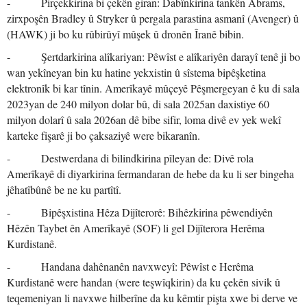
- Pirçekkirina bi çekên giran: Dabînkirina tankên Abrams,
zirxpoşên Bradley û Stryker û pergala parastina asmanî (Avenger) û
(HAWK) ji bo ku rûbirûyî mûşek û dronên Îranê bibin.
- Şertdarkirina alîkariyan: Pêwîst e alîkariyên darayî tenê ji bo
wan yekîneyan bin ku hatine yekxistin û sîstema bipêşketina
elektronîk bi kar tînin. Amerîkayê mûçeyê Pêşmergeyan ê ku di sala
2023yan de 240 milyon dolar bû, di sala 2025an daxistiye 60
milyon dolarî û sala 2026an dê bibe sifir, loma divê ev yek wekî
karteke fişarê ji bo çaksaziyê were bikaranîn.
- Destwerdana di bilindkirina pîleyan de: Divê rola
Amerîkayê di diyarkirina fermandaran de hebe da ku li ser bingeha
jêhatîbûnê be ne ku partîtî.
- Bipêşxistina Hêza Dijîterorê: Bihêzkirina pêwendiyên
Hêzên Taybet ên Amerîkayê (SOF) li gel Dijîterora Herêma
Kurdistanê.
- Handana dahênanên navxweyî: Pêwîst e Herêma
Kurdistanê were handan (were teşwîqkirin) da ku çekên sivik û
teqemeniyan li navxwe hilberîne da ku kêmtir pişta xwe bi derve ve