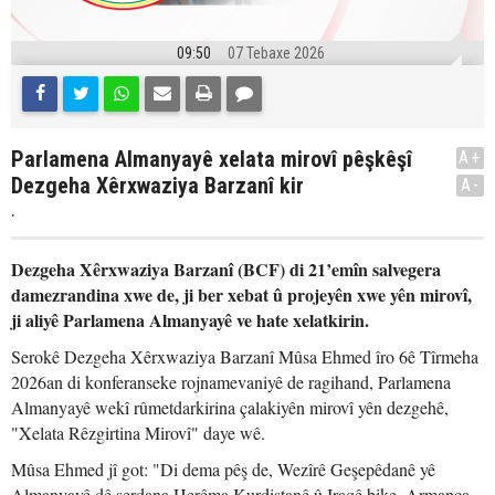
09:50
07 Tebaxe 2026
Parlamena Almanyayê xelata mirovî pêşkêşî
A+
Dezgeha Xêrxwaziya Barzanî kir
A-
.
Dezgeha Xêrxwaziya Barzanî (BCF) di 21’emîn salvegera
damezrandina xwe de, ji ber xebat û projeyên xwe yên mirovî,
ji aliyê Parlamena Almanyayê ve hate xelatkirin.
Serokê Dezgeha Xêrxwaziya Barzanî Mûsa Ehmed îro 6ê Tîrmeha
2026an di konferanseke rojnamevaniyê de ragihand, Parlamena
Almanyayê wekî rûmetdarkirina çalakiyên mirovî yên dezgehê,
"Xelata Rêzgirtina Mirovî" daye wê.
Mûsa Ehmed jî got: "Di dema pêş de, Wezîrê Geşepêdanê yê
Almanyayê dê serdana Herêma Kurdistanê û Iraqê bike. Armanca