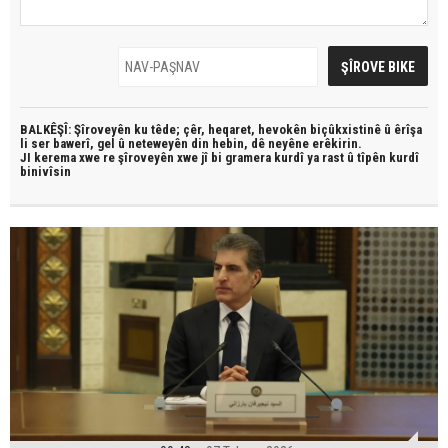
BALKÊŞÎ: Şîroveyên ku têde;
çêr, heqaret, hevokên biçûkxistinê û êrîşa
li ser bawerî, gel û neteweyên din hebin,
dê neyêne erêkirin.
JI kerema xwe re şîroveyên xwe jî bi
gramera kurdî
ya rast û
tîpên kurdî
binivîsin