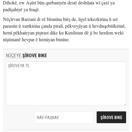
Dihokê, ew Aşûrî bûn qurbaniyên destê deshilata wî çaxî ya
padîşahiyê ya Iraqê.
Nêçîrvan Barzanî di vê bîranîna biêş de, ligel tekezkirina li ser
parastin û xurtkirina çanda piralî, pêkveyjiyan û hevduqebûlkirinê,
hemî pêkhateyan piştrast dike ku Kurdistan dê ji bo herdem wekî
nîştimanê hevpar ê hemiyan bimîne.
NÛÇEYE
ŞÎROVE BIKE