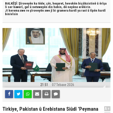
BALKÊŞÎ: Şîroveyên ku têde;
çêr, heqaret, hevokên biçûkxistinê û êrîşa
li ser bawerî, gel û neteweyên din hebin,
dê neyêne erêkirin.
JI kerema xwe re şîroveyên xwe jî bi
gramera kurdî
ya rast û
tîpên kurdî
binivîsin
21:51
07 Tebaxe 2026
Tirkiye, Pakistan û Erebistana Siûdî ‘Peymana
A+