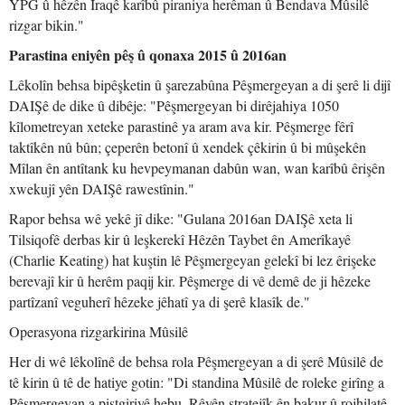
YPG û hêzên Îraqê karîbû piraniya herêman û Bendava Mûsilê
rizgar bikin."
Parastina eniyên pêş û qonaxa 2015 û 2016an
Lêkolîn behsa bipêşketin û şarezabûna Pêşmergeyan a di şerê li dijî
DAIŞê de dike û dibêje: "Pêşmergeyan bi dirêjahiya 1050
kîlometreyan xeteke parastinê ya aram ava kir. Pêşmerge fêrî
taktîkên nû bûn; çeperên betonî û xendek çêkirin û bi mûşekên
Mîlan ên antîtank ku hevpeymanan dabûn wan, wan karîbû êrişên
xwekujî yên DAIŞê rawestînin."
Rapor behsa wê yekê jî dike: "Gulana 2016an DAIŞê xeta li
Tilsiqofê derbas kir û leşkerekî Hêzên Taybet ên Amerîkayê
(Charlie Keating) hat kuştin lê Pêşmergeyan gelekî bi lez êrişeke
berevajî kir û herêm paqij kir. Pêşmerge di vê demê de ji hêzeke
partîzanî veguherî hêzeke jêhatî ya di şerê klasîk de."
Operasyona rizgarkirina Mûsilê
Her di wê lêkolînê de behsa rola Pêşmergeyan a di şerê Mûsilê de
tê kirin û tê de hatiye gotin: "Di standina Mûsilê de roleke girîng a
Pêşmergeyan a piştgiriyê hebu. Rêyên stratejîk ên bakur û rojhilatê