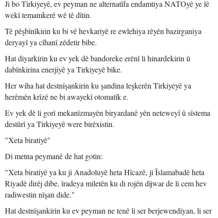
Ji bo Tirkiyeyê, ev peyman ne alternatîfa endamtiya NATOyê ye lê
wekî temamkerê wê tê dîtin.
Tê pêşbînîkirin ku bi vê hevkariyê re ewlehiya rêyên bazirganiya
deryayî ya cîhanî zêdetir bibe.
Hat diyarkirin ku ev yek dê bandoreke erênî li hinardekirin û
dabînkirina enerjiyê ya Tirkiyeyê bike.
Her wiha hat destnîşankirin ku şandina leşkerên Tirkiyeyê ya
herêmên krîzê ne bi awayekî otomatîk e.
Ev yek dê li gorî mekanîzmayên biryardanê yên neteweyî û sîstema
destûrî ya Tirkiyeyê were birêxistin.
"Xeta biratiyê"
Di metna peymanê de hat gotin:
"Xeta biratiyê ya ku ji Anadoluyê heta Hîcazê, ji Îslamabadê heta
Riyadê dirêj dibe, îradeya miletên ku di rojên dijwar de li cem hev
radiwestin nîşan dide."
Hat destnîşankirin ku ev peyman ne tenê li ser berjewendiyan, li ser