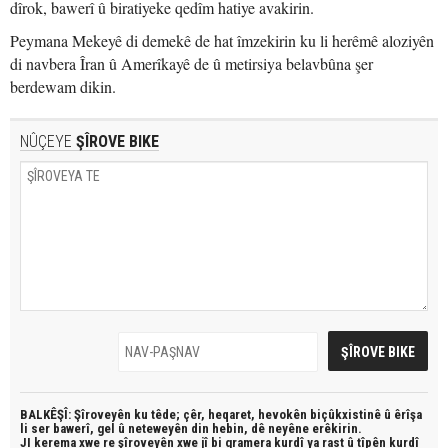
dîrok, bawerî û biratiyeke qedîm hatiye avakirin.
Peymana Mekeyê di demekê de hat îmzekirin ku li herêmê aloziyên
di navbera Îran û Amerîkayê de û metirsiya belavbûna şer
berdewam dikin.
NÛÇEYE
ŞÎROVE BIKE
BALKÊŞÎ: Şîroveyên ku têde;
çêr, heqaret, hevokên biçûkxistinê û êrîşa
li ser bawerî, gel û neteweyên din hebin,
dê neyêne erêkirin.
JI kerema xwe re şîroveyên xwe jî bi
gramera kurdî
ya rast û
tîpên kurdî