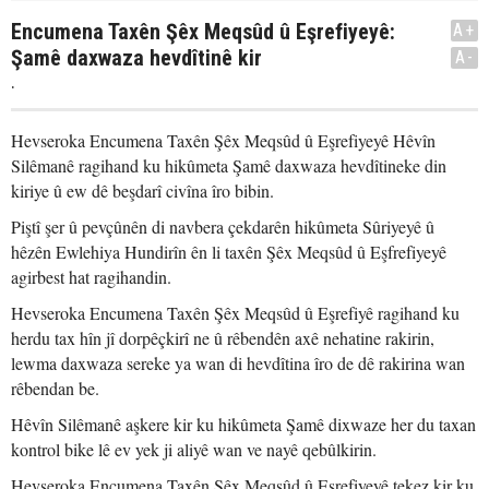
Encumena Taxên Şêx Meqsûd û Eşrefiyeyê:
A+
Şamê daxwaza hevdîtinê kir
A-
.
Hevseroka Encumena Taxên Şêx Meqsûd û Eşrefiyeyê Hêvîn
Silêmanê ragihand ku hikûmeta Şamê daxwaza hevdîtineke din
kiriye û ew dê beşdarî civîna îro bibin.
Piştî şer û pevçûnên di navbera çekdarên hikûmeta Sûriyeyê û
hêzên Ewlehiya Hundirîn ên li taxên Şêx Meqsûd û Eşfrefiyeyê
agirbest hat ragihandin.
Hevseroka Encumena Taxên Şêx Meqsûd û Eşrefiyê ragihand ku
herdu tax hîn jî dorpêçkirî ne û rêbendên axê nehatine rakirin,
lewma daxwaza sereke ya wan di hevdîtina îro de dê rakirina wan
rêbendan be.
Hêvîn Silêmanê aşkere kir ku hikûmeta Şamê dixwaze her du taxan
kontrol bike lê ev yek ji aliyê wan ve nayê qebûlkirin.
Hevseroka Encumena Taxên Şêx Meqsûd û Eşrefiyeyê tekez kir ku