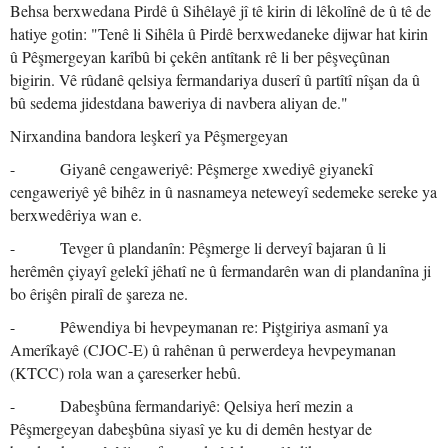
Behsa berxwedana Pirdê û Sihêlayê jî tê kirin di lêkolînê de û tê de
hatiye gotin: "Tenê li Sihêla û Pirdê berxwedaneke dijwar hat kirin
û Pêşmergeyan karîbû bi çekên antîtank rê li ber pêşveçûnan
bigirin. Vê rûdanê qelsiya fermandariya duserî û partîtî nîşan da û
bû sedema jidestdana baweriya di navbera aliyan de."
Nirxandina bandora leşkerî ya Pêşmergeyan
- Giyanê cengaweriyê: Pêşmerge xwediyê giyanekî
cengaweriyê yê bihêz in û nasnameya neteweyî sedemeke sereke ya
berxwedêriya wan e.
- Tevger û plandanîn: Pêşmerge li derveyî bajaran û li
herêmên çiyayî gelekî jêhatî ne û fermandarên wan di plandanîna ji
bo êrişên piralî de şareza ne.
- Pêwendiya bi hevpeymanan re: Piştgiriya asmanî ya
Amerîkayê (CJOC-E) û rahênan û perwerdeya hevpeymanan
(KTCC) rola wan a çareserker hebû.
- Dabeşbûna fermandariyê: Qelsiya herî mezin a
Pêşmergeyan dabeşbûna siyasî ye ku di demên hestyar de