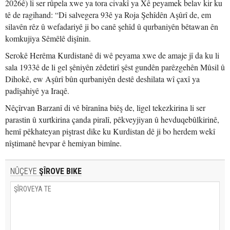
2026ê) li ser rûpela xwe ya tora civakî ya Xê peyamek belav kir ku
tê de ragihand: “Di salvegera 93ê ya Roja Şehîdên Aşûrî de, em
silavên rêz û wefadariyê ji bo canê şehîd û qurbaniyên bêtawan ên
komkujiya Sêmêlê dişînin.
Serokê Herêma Kurdistanê di wê peyama xwe de amaje jî da ku li
sala 1933ê de li gel şêniyên zêdetirî şêst gundên parêzgehên Mûsil û
Dihokê, ew Aşûrî bûn qurbaniyên destê deshilata wî çaxî ya
padîşahiyê ya Iraqê.
Nêçîrvan Barzanî di vê bîranîna biêş de, ligel tekezkirina li ser
parastin û xurtkirina çanda piralî, pêkveyjiyan û hevduqebûlkirinê,
hemî pêkhateyan piştrast dike ku Kurdistan dê ji bo herdem wekî
nîştimanê hevpar ê hemiyan bimîne.
NÛÇEYE
ŞÎROVE BIKE