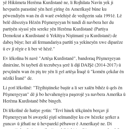
yê Hikûmeta Herêma Kurdistanê ne, li Rojhilata Navîn yek ji
hevparên parastinê yên herî girîng ên Amerîkayê bûne ku
pêwendiyên wan ên di warê ewlehiyê de vedigerin sala 1991ê. Lê
belê dilsoziya Hêzên Pêşmergeyan bi tundî di navbera her du
partiyên siyasî yên sereke yên Herêma Kurdistanê (Partiya
Demokrat a Kurdistanê û Yekîtiya Niştimanî ya Kurdistanê) de
dabeş bûye; her alî fermandariya partîtî ya yekîneyên xwe diparêze
û ev jî rêgir e li ber vê hêzê."
Ev lêkolîna bi navê "Artêşa Kurdistanê", bandoraq Pêşmergeyan
dinirxîne, bi taybetî di tecrubeya şerê li dijî DAIŞê (2014-2017) û
pevçûnên wan ên piş tre yên li gel artêşa Îraqê û "komên çekdar ên
nêzîkî Îranê" de.
Li gorî lêkolînê: "Têgihiştineke baştir a li ser xalên bihêz û qels ên
Pêşmergeyan" dê ji bo hevahengiya paşerojê ya navbera Amerîka û
Herêma Kurdistanê bibe bingeh.
Di lêkolînê de hatiye gotin: "Tevî hinek têkçûnên berçav jî
Pêşmergeyan bi awayekî giştî selmandiye ku ew hêzeke şerker a
guncav û jêhatî ne û hevparekî pêbawer ê Amerîkayê ne. Di