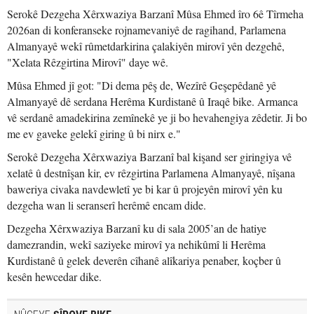
Serokê Dezgeha Xêrxwaziya Barzanî Mûsa Ehmed îro 6ê Tîrmeha
2026an di konferanseke rojnamevaniyê de ragihand, Parlamena
Almanyayê wekî rûmetdarkirina çalakiyên mirovî yên dezgehê,
"Xelata Rêzgirtina Mirovî" daye wê.
Mûsa Ehmed jî got: "Di dema pêş de, Wezîrê Geşepêdanê yê
Almanyayê dê serdana Herêma Kurdistanê û Iraqê bike. Armanca
vê serdanê amadekirina zemînekê ye ji bo hevahengiya zêdetir. Ji bo
me ev gaveke gelekî giring û bi nirx e."
Serokê Dezgeha Xêrxwaziya Barzanî bal kişand ser giringiya vê
xelatê û destnîşan kir, ev rêzgirtina Parlamena Almanyayê, nîşana
baweriya civaka navdewletî ye bi kar û projeyên mirovî yên ku
dezgeha wan li seranserî herêmê encam dide.
Dezgeha Xêrxwaziya Barzanî ku di sala 2005’an de hatiye
damezrandin, wekî saziyeke mirovî ya nehikûmî li Herêma
Kurdistanê û gelek deverên cîhanê alîkariya penaber, koçber û
kesên hewcedar dike.