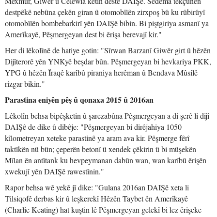
Mexmûr, Giwêr û Celewla ketin destê DAIŞê. Sedema têkçûnên
destpêkê nebûna çekên giran û otomobîlên zirxpoş bû ku rûbirûyî
otomobîlên bombebarkirî yên DAIŞê bibin. Bi piştgiriya asmanî ya
Amerîkayê, Pêşmergeyan dest bi êrişa berevajî kir."
Her di lêkolînê de hatiye gotin: "Sîrwan Barzanî Giwêr girt û hêzên
Dijîterorê yên YNKyê beşdar bûn. Pêşmergeyan bi hevkariya PKK,
YPG û hêzên Îraqê karîbû piraniya herêman û Bendava Mûsilê
rizgar bikin."
Parastina eniyên pêş û qonaxa 2015 û 2016an
Lêkolîn behsa bipêşketin û şarezabûna Pêşmergeyan a di şerê li dijî
DAIŞê de dike û dibêje: "Pêşmergeyan bi dirêjahiya 1050
kîlometreyan xeteke parastinê ya aram ava kir. Pêşmerge fêrî
taktîkên nû bûn; çeperên betonî û xendek çêkirin û bi mûşekên
Mîlan ên antîtank ku hevpeymanan dabûn wan, wan karîbû êrişên
xwekujî yên DAIŞê rawestînin."
Rapor behsa wê yekê jî dike: "Gulana 2016an DAIŞê xeta li
Tilsiqofê derbas kir û leşkerekî Hêzên Taybet ên Amerîkayê
(Charlie Keating) hat kuştin lê Pêşmergeyan gelekî bi lez êrişeke