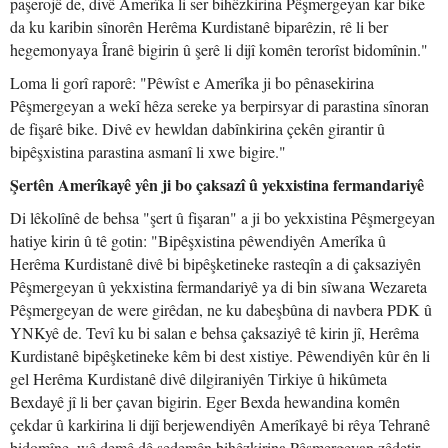
paşerojê de, divê Amerîka li ser bihêzkirina Pêşmergeyan kar bike
da ku karibin sînorên Herêma Kurdistanê biparêzin, rê li ber
hegemonyaya Îranê bigirin û şerê li dijî komên terorîst bidomînin."
Loma li gorî raporê: "Pêwîst e Amerîka ji bo pênasekirina
Pêşmergeyan a wekî hêza sereke ya berpirsyar di parastina sînoran
de fişarê bike. Divê ev hewldan dabînkirina çekên girantir û
bipêşxistina parastina asmanî li xwe bigire."
Şertên Amerîkayê yên ji bo çaksazî û yekxistina fermandariyê
Di lêkolînê de behsa "şert û fişaran" a ji bo yekxistina Pêşmergeyan
hatiye kirin û tê gotin: "Bipêşxistina pêwendiyên Amerîka û
Herêma Kurdistanê divê bi bipêşketineke rasteqîn a di çaksaziyên
Pêşmergeyan û yekxistina fermandariyê ya di bin sîwana Wezareta
Pêşmergeyan de were girêdan, ne ku dabeşbûna di navbera PDK û
YNKyê de. Tevî ku bi salan e behsa çaksaziyê tê kirin jî, Herêma
Kurdistanê bipêşketineke kêm bi dest xistiye. Pêwendiyên kûr ên li
gel Herêma Kurdistanê divê dilgiraniyên Tirkiye û hikûmeta
Bexdayê jî li ber çavan bigirin. Eger Bexda hewandina komên
çekdar û karkirina li dijî berjewendiyên Amerîkayê bi rêya Tehranê
bidomîne, wê demê dê sedemên bihêzkirina Pêşmergeyan zêdetir