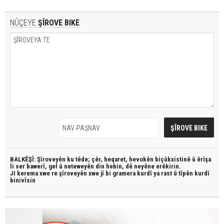
NÛÇEYE
ŞÎROVE BIKE
BALKÊŞÎ: Şîroveyên ku têde;
çêr, heqaret, hevokên biçûkxistinê û êrîşa
li ser bawerî, gel û neteweyên din hebin,
dê neyêne erêkirin.
JI kerema xwe re şîroveyên xwe jî bi
gramera kurdî
ya rast û
tîpên kurdî
binivîsin