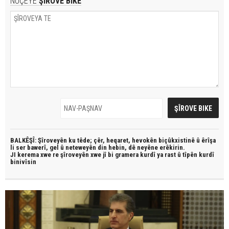
NÛÇEYE
ŞÎROVE BIKE
BALKÊŞÎ: Şîroveyên ku têde;
çêr, heqaret, hevokên biçûkxistinê û êrîşa
li ser bawerî, gel û neteweyên din hebin,
dê neyêne erêkirin.
JI kerema xwe re şîroveyên xwe jî bi
gramera kurdî
ya rast û
tîpên kurdî
binivîsin