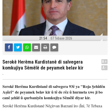
21:54
07 Tebaxe 2026
Serokê Herêma Kurdistanê di salvegera
A+
komkujiya Sêmêlê de peyamek belav kir
A-
.
Serokê Herêma Kurdistanê di salvegera 93ê ya "Roja Şehîdên
Aşûrî" de peyamek belav kir û tê de rêz û hurmeta xwe ji bo
canê şehîd û qurbaniyên komkujiya Sêmêlê diyar kir.
Serokê Herêma Kurdistanê Nêçîrvan Barzanî îro (Înî, 7ê Tebaxa