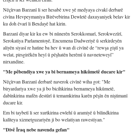
Nêçîrvan Barzanî li ser hesabê xwe yê medyaya civakî derbarê
civîna Hevpeymaniya Birêvebirina Dewletê daxuyaniyek belav kir
ku doh êvarî li Bexdayê hat kirin.
Barzanî diyar kir ku ew bi nûnerên Serokkomarî, Serokwezîrî,
Serokatiya Parlamentoyê, Encumena Dadweriyê û serkirdeyên
aliyên siyasî re hatine ba hev û wan di civînê de “rewşa giştî ya
welat, pirsgirêkên heyî û pêşhatên herêmî û navneteweyî”
nirxandine.
"Me pêbendiya xwe ya bi bernameya hikûmetê ducare kir"
Nêçîrvan Barzanî derbarê naverok civînê wiha got: "Me
biryardariya xwe ya ji bo bicihkirina bernameya hikûmetê,
dabînkirina mafên destûrî û temamkirina karên pêşîn ên niştimanî
ducare kir.
Em bi taybetî li ser xurtkirina ewlehî û aramiyê û bilindkirina
kalîteya xizmetguzariyên ji bo welatiyan rawestiyan."
"Divê Îraq nebe navenda gefan"