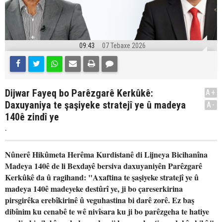
09:43
07 Tebaxe 2026
Dijwar Fayeq bo Parêzgarê Kerkûkê:
A+
Daxuyaniya te şaşiyeke stratejî ye û madeya
A-
140ê zindî ye
.
Nûnerê Hikûmeta Herêma Kurdistanê di Lijneya Bicihanîna
Madeya 140ê de li Bexdayê bersiva daxuyaniyên Parêzgarê
Kerkûkê da û ragihand: "Axaftina te şaşiyeke stratejî ye û
madeya 140ê madeyeke destûrî ye, ji bo çareserkirina
pirsgirêka erebîkirinê û veguhastina bi darê zorê. Ez baş
dibînim ku cenabê te wê nivîsara ku ji bo parêzgeha te hatiye