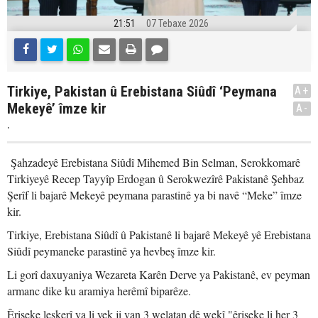
21:51
07 Tebaxe 2026
Tirkiye, Pakistan û Erebistana Siûdî ‘Peymana
A+
Mekeyê’ îmze kir
A-
.
Şahzadeyê Erebistana Siûdî Mihemed Bin Selman, Serokkomarê
Tirkiyeyê Recep Tayyîp Erdogan û Serokwezîrê Pakistanê Şehbaz
Şerîf li bajarê Mekeyê peymana parastinê ya bi navê “Meke” îmze
kir.
Tirkiye, Erebistana Siûdî û Pakistanê li bajarê Mekeyê yê Erebistana
Siûdî peymaneke parastinê ya hevbeş îmze kir.
Li gorî daxuyaniya Wezareta Karên Derve ya Pakistanê, ev peyman
armanc dike ku aramiya herêmî biparêze.
Êrişeke leşkerî ya li yek ji van 3 welatan dê wekî "êrişeke li her 3