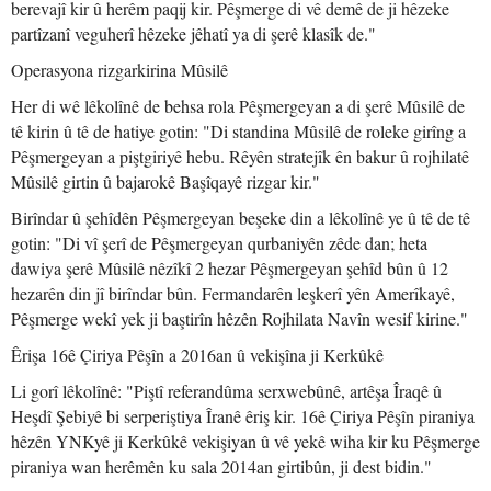
berevajî kir û herêm paqij kir. Pêşmerge di vê demê de ji hêzeke
partîzanî veguherî hêzeke jêhatî ya di şerê klasîk de."
Operasyona rizgarkirina Mûsilê
Her di wê lêkolînê de behsa rola Pêşmergeyan a di şerê Mûsilê de
tê kirin û tê de hatiye gotin: "Di standina Mûsilê de roleke girîng a
Pêşmergeyan a piştgiriyê hebu. Rêyên stratejîk ên bakur û rojhilatê
Mûsilê girtin û bajarokê Başîqayê rizgar kir."
Birîndar û şehîdên Pêşmergeyan beşeke din a lêkolînê ye û tê de tê
gotin: "Di vî şerî de Pêşmergeyan qurbaniyên zêde dan; heta
dawiya şerê Mûsilê nêzîkî 2 hezar Pêşmergeyan şehîd bûn û 12
hezarên din jî birîndar bûn. Fermandarên leşkerî yên Amerîkayê,
Pêşmerge wekî yek ji baştirîn hêzên Rojhilata Navîn wesif kirine."
Êrişa 16ê Çiriya Pêşîn a 2016an û vekişîna ji Kerkûkê
Li gorî lêkolînê: "Piştî referandûma serxwebûnê, artêşa Îraqê û
Heşdî Şebiyê bi serperiştiya Îranê êriş kir. 16ê Çiriya Pêşîn piraniya
hêzên YNKyê ji Kerkûkê vekişiyan û vê yekê wiha kir ku Pêşmerge
piraniya wan herêmên ku sala 2014an girtibûn, ji dest bidin."