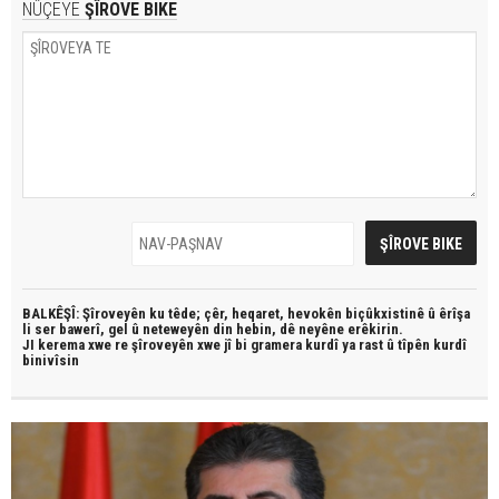
NÛÇEYE
ŞÎROVE BIKE
BALKÊŞÎ: Şîroveyên ku têde;
çêr, heqaret, hevokên biçûkxistinê û êrîşa
li ser bawerî, gel û neteweyên din hebin,
dê neyêne erêkirin.
JI kerema xwe re şîroveyên xwe jî bi
gramera kurdî
ya rast û
tîpên kurdî
binivîsin