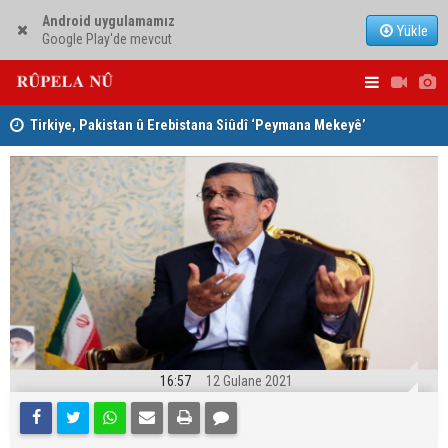
Android uygulamamız
Yükle
Google Play'de mevcut
Tirkiye, Pakistan û Erebistana Siûdî ‘Peymana Mekeyê’
Lêkolîna n
îmze kir
girîng e û 
16:57
12 Gulane 2021