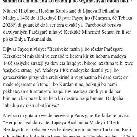
şandin bi cih bîne, da ku erdan ji bo veguhastiyan dabîn bikî."
Nûnerê Hikûmeta Herêma Kurdistanê di Lijneya Bicihanîna
Madeya 140ê de li Bexdayê Dijwar Fayeq îro (Pêncşem, 6ê Tebaxa
2026ê) di gotarekê de li ser tora civakî ya Facebookê bersiva
daxuyaniyên Parêzgarê niha yê Kerkûkê Mihemed Seman ên li ser
pişka Eniya Turkmanî da.
Dijwar Fayeq nivîsiye: "Bersiveke rastîn ji bo rêzdar Parêzgarê
Kerkûkê; bi mixabinî ve cenabê te kerem kir ku hebûna madeya
140ê şaşiyeke stratejî ya dewleta Iraqê ye, bibore, axaftina te bi xwe
'şaşiyeke stratejî ye'. Madeya 140ê madeyeke destûrî ye ji bo
çareserkirina pirsgirêka erebîkirinê û veguhastina bi darê zorê; ev
made rêçareser e û tenê ji bo Kurdan nîne, belku ji bo hemî
pêkhateyan e li seranserê Iraqê. Ew madeya zindî ye û dê her
bimîne û kar pê tê kirin heta ku destûrê Iraqê bimîne. Dadgeha
Îtîhadî jî ev rastî îsbat kiriye."
Navborî di gotara xwe de herwesa ji Parêzgarê Kerkûkê re nivîsî:
"Her ji bo agahdariya te, Lijneya Bicihanîna Madeya 140ê li
Bexdayê li ser xebatên xwe berdewam e û nûnerên Turkman, Ereb
û Kurdên Kerkûkê tê de hene; baregeha nivîsîngeha madeya 140ê li