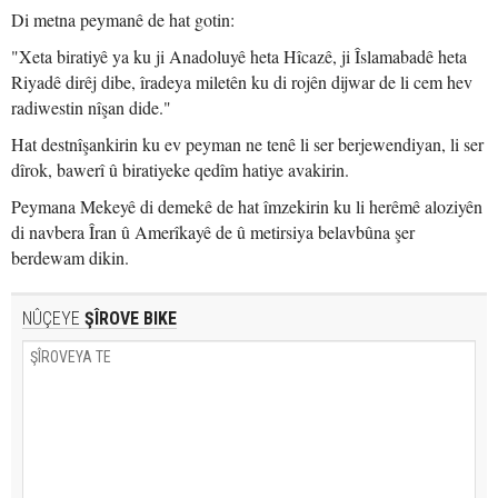
Di metna peymanê de hat gotin:
"Xeta biratiyê ya ku ji Anadoluyê heta Hîcazê, ji Îslamabadê heta
Riyadê dirêj dibe, îradeya miletên ku di rojên dijwar de li cem hev
radiwestin nîşan dide."
Hat destnîşankirin ku ev peyman ne tenê li ser berjewendiyan, li ser
dîrok, bawerî û biratiyeke qedîm hatiye avakirin.
Peymana Mekeyê di demekê de hat îmzekirin ku li herêmê aloziyên
di navbera Îran û Amerîkayê de û metirsiya belavbûna şer
berdewam dikin.
NÛÇEYE
ŞÎROVE BIKE