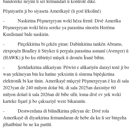
bandoreke neyînî li ser fermandarî û kontrolê dike.
Pêşniyarên ji bo siyaseta Amerîkayê (li gorî lêkolînê)
- Naskirina Pêşmergeyan wekî hêza fermî: Divê Amerîka
Pêşmergeyan wekî hêza sereke ya parastina sînorên Herêma
Kurdistanê bide naskirin.
- Pirçekkirina bi çekên giran: Dabînkirina tankên Abrams,
zirxpoşên Bradley û Stryker û pergala parastina asmanî (Avenger) û
(HAWK) ji bo ku rûbirûyî mûşek û dronên Îranê bibin.
- Şertdarkirina alîkariyan: Pêwîst e alîkariyên darayî tenê ji bo
wan yekîneyan bin ku hatine yekxistin û sîstema bipêşketina
elektronîk bi kar tînin. Amerîkayê mûçeyê Pêşmergeyan ê ku di sala
2023yan de 240 milyon dolar bû, di sala 2025an daxistiye 60
milyon dolarî û sala 2026an dê bibe sifir, loma divê ev yek wekî
karteke fişarê ji bo çaksaziyê were bikaranîn.
- Destwerdana di bilindkirina pîleyan de: Divê rola
Amerîkayê di diyarkirina fermandaran de hebe da ku li ser bingeha
jêhatîbûnê be ne ku partîtî.