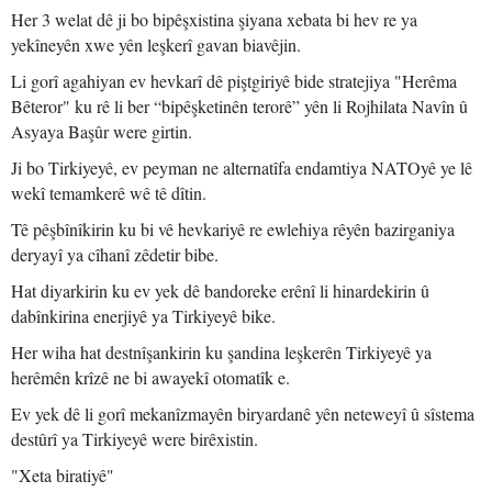
Her 3 welat dê ji bo bipêşxistina şiyana xebata bi hev re ya
yekîneyên xwe yên leşkerî gavan biavêjin.
Li gorî agahiyan ev hevkarî dê piştgiriyê bide stratejiya "Herêma
Bêteror" ku rê li ber “bipêşketinên terorê” yên li Rojhilata Navîn û
Asyaya Başûr were girtin.
Ji bo Tirkiyeyê, ev peyman ne alternatîfa endamtiya NATOyê ye lê
wekî temamkerê wê tê dîtin.
Tê pêşbînîkirin ku bi vê hevkariyê re ewlehiya rêyên bazirganiya
deryayî ya cîhanî zêdetir bibe.
Hat diyarkirin ku ev yek dê bandoreke erênî li hinardekirin û
dabînkirina enerjiyê ya Tirkiyeyê bike.
Her wiha hat destnîşankirin ku şandina leşkerên Tirkiyeyê ya
herêmên krîzê ne bi awayekî otomatîk e.
Ev yek dê li gorî mekanîzmayên biryardanê yên neteweyî û sîstema
destûrî ya Tirkiyeyê were birêxistin.
"Xeta biratiyê"