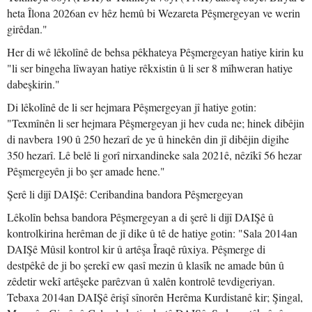
heta Îlona 2026an ev hêz hemû bi Wezareta Pêşmergeyan ve werin
girêdan."
Her di wê lêkolînê de behsa pêkhateya Pêşmergeyan hatiye kirin ku
"li ser bingeha lîwayan hatiye rêkxistin û li ser 8 mîhweran hatiye
dabeşkirin."
Di lêkolînê de li ser hejmara Pêşmergeyan jî hatiye gotin:
"Texmînên li ser hejmara Pêşmergeyan ji hev cuda ne; hinek dibêjin
di navbera 190 û 250 hezarî de ye û hinekên din jî dibêjin digihe
350 hezarî. Lê belê li gorî nirxandineke sala 2021ê, nêzîkî 56 hezar
Pêşmergeyên ji bo şer amade hene."
Şerê li dijî DAIŞê: Ceribandina bandora Pêşmergeyan
Lêkolîn behsa bandora Pêşmergeyan a di şerê li dijî DAIŞê û
kontrolkirina herêman de jî dike û tê de hatiye gotin: "Sala 2014an
DAIŞê Mûsil kontrol kir û artêşa Îraqê rûxiya. Pêşmerge di
destpêkê de ji bo şerekî ew qasî mezin û klasîk ne amade bûn û
zêdetir wekî artêşeke parêzvan û xalên kontrolê tevdigeriyan.
Tebaxa 2014an DAIŞê êrişî sînorên Herêma Kurdistanê kir; Şingal,