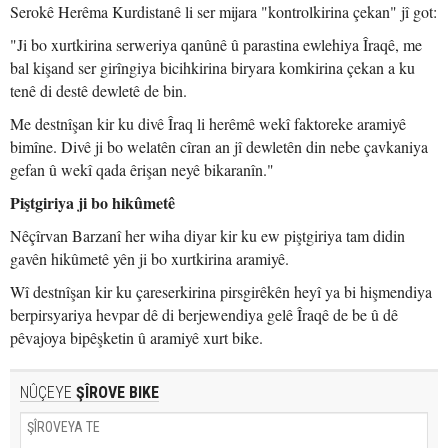
Serokê Herêma Kurdistanê li ser mijara "kontrolkirina çekan" jî got:
"Ji bo xurtkirina serweriya qanûnê û parastina ewlehiya Îraqê, me
bal kişand ser girîngiya bicihkirina biryara komkirina çekan a ku
tenê di destê dewletê de bin.
Me destnîşan kir ku divê Îraq li herêmê wekî faktoreke aramiyê
bimîne. Divê ji bo welatên cîran an jî dewletên din nebe çavkaniya
gefan û wekî qada êrişan neyê bikaranîn."
Piştgiriya ji bo hikûmetê
Nêçîrvan Barzanî her wiha diyar kir ku ew piştgiriya tam didin
gavên hikûmetê yên ji bo xurtkirina aramiyê.
Wî destnîşan kir ku çareserkirina pirsgirêkên heyî ya bi hişmendiya
berpirsyariya hevpar dê di berjewendiya gelê Îraqê de be û dê
pêvajoya bipêşketin û aramiyê xurt bike.
NÛÇEYE
ŞÎROVE BIKE