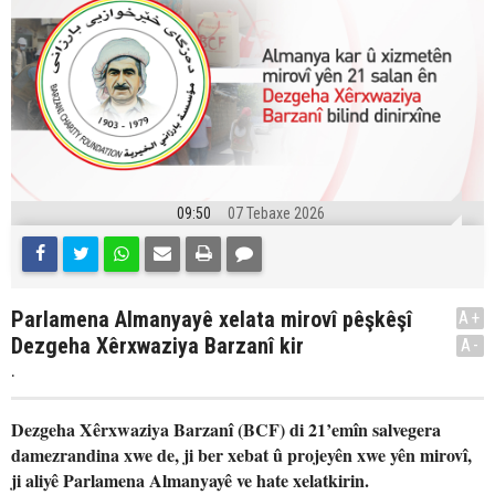
09:50
07 Tebaxe 2026
Parlamena Almanyayê xelata mirovî pêşkêşî
A+
Dezgeha Xêrxwaziya Barzanî kir
A-
.
Dezgeha Xêrxwaziya Barzanî (BCF) di 21’emîn salvegera
damezrandina xwe de, ji ber xebat û projeyên xwe yên mirovî,
ji aliyê Parlamena Almanyayê ve hate xelatkirin.