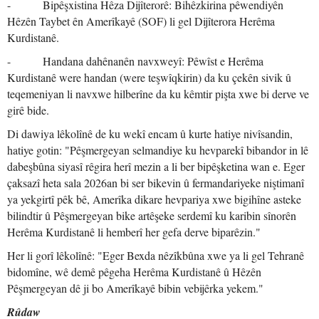
- Bipêşxistina Hêza Dijîterorê: Bihêzkirina pêwendiyên
Hêzên Taybet ên Amerîkayê (SOF) li gel Dijîterora Herêma
Kurdistanê.
- Handana dahênanên navxweyî: Pêwîst e Herêma
Kurdistanê were handan (were teşwîqkirin) da ku çekên sivik û
teqemeniyan li navxwe hilberîne da ku kêmtir pişta xwe bi derve ve
girê bide.
Di dawiya lêkolînê de ku wekî encam û kurte hatiye nivîsandin,
hatiye gotin: "Pêşmergeyan selmandiye ku hevparekî bibandor in lê
dabeşbûna siyasî rêgira herî mezin a li ber bipêşketina wan e. Eger
çaksazî heta sala 2026an bi ser bikevin û fermandariyeke niştimanî
ya yekgirtî pêk bê, Amerîka dikare hevpariya xwe bigihîne asteke
bilindtir û Pêşmergeyan bike artêşeke serdemî ku karibin sînorên
Herêma Kurdistanê li hemberî her gefa derve biparêzin."
Her li gorî lêkolînê: "Eger Bexda nêzîkbûna xwe ya li gel Tehranê
bidomîne, wê demê pêgeha Herêma Kurdistanê û Hêzên
Pêşmergeyan dê ji bo Amerîkayê bibin vebijêrka yekem."
Rûdaw