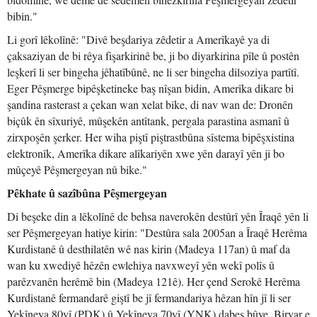
bibin."
Li gorî lêkolînê: "Divê beşdariya zêdetir a Amerîkayê ya di
çaksaziyan de bi rêya fişarkirinê be, ji bo diyarkirina pîle û postên
leşkerî li ser bingeha jêhatîbûnê, ne li ser bingeha dilsoziya partîtî.
Eger Pêşmerge bipêşketineke baş nîşan bidin, Amerîka dikare bi
şandina rasterast a çekan wan xelat bike, di nav wan de: Dronên
biçûk ên sîxuriyê, mûşekên antîtank, pergala parastina asmanî û
zirxpoşên şerker. Her wiha piştî piştrastbûna sîstema bipêşxistina
elektronîk, Amerîka dikare alîkariyên xwe yên darayî yên ji bo
mûçeyê Pêşmergeyan nû bike."
Pêkhate û sazîbûna Pêşmergeyan
Di beşeke din a lêkolînê de behsa naverokên destûrî yên Îraqê yên li
ser Pêşmergeyan hatiye kirin: "Destûra sala 2005an a Îraqê Herêma
Kurdistanê û desthilatên wê nas kirin (Madeya 117an) û maf da
wan ku xwediyê hêzên ewlehiya navxweyî yên wekî polîs û
parêzvanên herêmê bin (Madeya 121ê). Her çend Serokê Herêma
Kurdistanê fermandarê giştî be jî fermandariya hêzan hîn jî li ser
Yekîneya 80yî (PDK) û Yekîneya 70yî (YNK) dabeş bûye. Biryar e