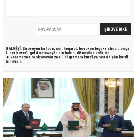
BALKÊŞÎ: Şîroveyên ku têde;
çêr, heqaret, hevokên biçûkxistinê û êrîşa
li ser bawerî, gel û neteweyên din hebin,
dê neyêne erêkirin.
JI kerema xwe re şîroveyên xwe jî bi
gramera kurdî
ya rast û
tîpên kurdî
binivîsin