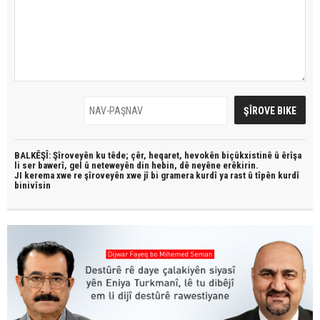
BALKÊŞÎ: Şîroveyên ku têde;
çêr, heqaret, hevokên biçûkxistinê û êrîşa
li ser bawerî, gel û neteweyên din hebin,
dê neyêne erêkirin.
JI kerema xwe re şîroveyên xwe jî bi
gramera kurdî
ya rast û
tîpên kurdî
binivîsin