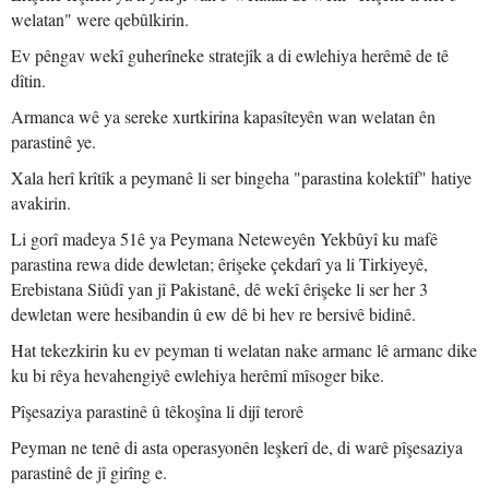
welatan" were qebûlkirin.
Ev pêngav wekî guherîneke stratejîk a di ewlehiya herêmê de tê
dîtin.
Armanca wê ya sereke xurtkirina kapasîteyên wan welatan ên
parastinê ye.
Xala herî krîtîk a peymanê li ser bingeha "parastina kolektîf" hatiye
avakirin.
Li gorî madeya 51ê ya Peymana Neteweyên Yekbûyî ku mafê
parastina rewa dide dewletan; êrişeke çekdarî ya li Tirkiyeyê,
Erebistana Siûdî yan jî Pakistanê, dê wekî êrişeke li ser her 3
dewletan were hesibandin û ew dê bi hev re bersivê bidinê.
Hat tekezkirin ku ev peyman ti welatan nake armanc lê armanc dike
ku bi rêya hevahengiyê ewlehiya herêmî mîsoger bike.
Pîşesaziya parastinê û têkoşîna li dijî terorê
Peyman ne tenê di asta operasyonên leşkerî de, di warê pîşesaziya
parastinê de jî girîng e.