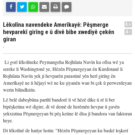
Lêkolîna navendeke Amerîkayê: Pêşmerge
A+
hevparekî girîng e û divê bibe xwediyê çekên
A-
giran
.
Li gorî lêkolîneke Peymangeha Rojhilata Navîn ku ofîsa wê ya
sereke li Washingtonê ye, Hêzên Pêşmergeyan ên Kurdistanê li
Rojhilata Navîn yek ji hevparên parastinê yên herî girîng ên
Amerîkayê ne û hêjayî wê ne ku şiyanên wan bi çek û perwerdeyan
werin bilindkirin.
Lê belê dabeşbûna partîtî bandorê li vê hêzê dike û rê li ber
bipêşketina wê digire, di vê demê de herêmên hevpar û gavên
yekxistina Pêşmergeyan bi pêş ketine lê dîsa jî bandora van faktoran
heye.
Di lêkolînê de hatiye hotin: "Hêzên Pêşmergeyan ku baskê leşkerî