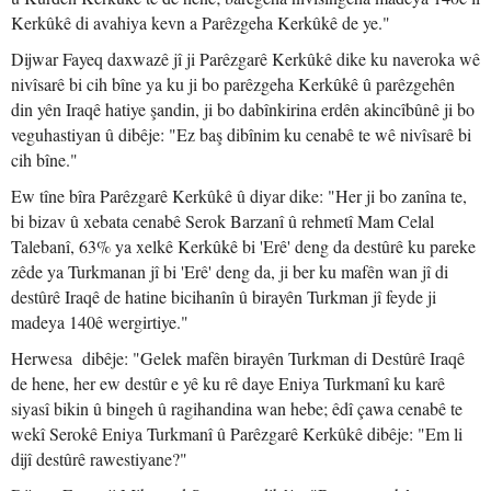
Kerkûkê di avahiya kevn a Parêzgeha Kerkûkê de ye."
Dijwar Fayeq daxwazê jî ji Parêzgarê Kerkûkê dike ku naveroka wê
nivîsarê bi cih bîne ya ku ji bo parêzgeha Kerkûkê û parêzgehên
din yên Iraqê hatiye şandin, ji bo dabînkirina erdên akincîbûnê ji bo
veguhastiyan û dibêje: "Ez baş dibînim ku cenabê te wê nivîsarê bi
cih bîne."
Ew tîne bîra Parêzgarê Kerkûkê û diyar dike: "Her ji bo zanîna te,
bi bizav û xebata cenabê Serok Barzanî û rehmetî Mam Celal
Talebanî, 63% ya xelkê Kerkûkê bi 'Erê' deng da destûrê ku pareke
zêde ya Turkmanan jî bi 'Erê' deng da, ji ber ku mafên wan jî di
destûrê Iraqê de hatine bicihanîn û birayên Turkman jî feyde ji
madeya 140ê wergirtiye."
Herwesa dibêje: "Gelek mafên birayên Turkman di Destûrê Iraqê
de hene, her ew destûr e yê ku rê daye Eniya Turkmanî ku karê
siyasî bikin û bingeh û ragihandina wan hebe; êdî çawa cenabê te
wekî Serokê Eniya Turkmanî û Parêzgarê Kerkûkê dibêje: "Em li
dijî destûrê rawestiyane?"