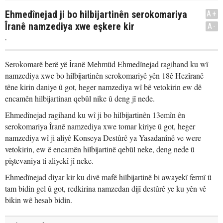
Ehmedînejad ji bo hilbijartinên serokomariya
A+
Îranê namzediya xwe eşkere kir
A-
.
Serokomarê berê yê Îranê Mehmûd Ehmedînejad ragihand ku wî
namzediya xwe bo hilbijartinên serokomariyê yên 18ê Hezîranê
têne kirin daniye û got, heger namzediya wî bê vetokirin ew dê
encamên hilbijartinan qebûl nike û deng jî nede.
Ehmedînejad ragihand ku wî ji bo hilbijartinên 13emîn ên
serokomariya Îranê namzediya xwe tomar kiriye û got, heger
namzediya wî ji aliyê Konseya Destûrê ya Yasadanînê ve were
vetokirin, ew ê encamên hilbijartinê qebûl neke, deng nede û
piştevaniya ti aliyekî jî neke.
Ehmedînejad diyar kir ku divê mafê hilbijartinê bi awayekî fermî û
tam bidin gel û got, redkirina namzedan dijî destûrê ye ku yên vê
bikin wê hesab bidin.