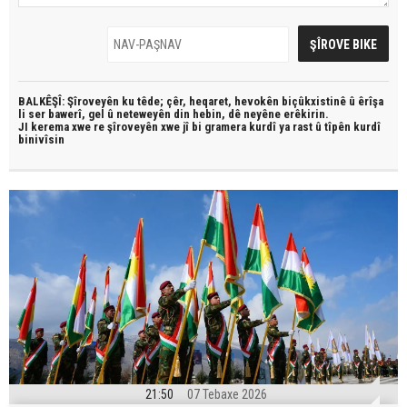
BALKÊŞÎ: Şîroveyên ku têde;
çêr, heqaret, hevokên biçûkxistinê û êrîşa
li ser bawerî, gel û neteweyên din hebin,
dê neyêne erêkirin.
JI kerema xwe re şîroveyên xwe jî bi
gramera kurdî
ya rast û
tîpên kurdî
binivîsin
21:50
07 Tebaxe 2026