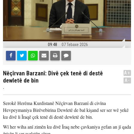
09:48
07 Tebaxe 2026
Nêçîrvan Barzanî: Divê çek tenê di destê
A+
dewletê de bin
A-
.
Serokê Herêma Kurdistanê Nêçîrvan Barzanî di civîna
Hevpeymaniya Birêvebirina Dewletê de bal kişand ser ser wê yekê
ku divê li Îraqê çek tenê di destê dewletê de bin.
Wî her wiha anî zimên ku divê Îraq nebe çavkaniya gefan an jî qada
êrişên li ser welatên cîran.