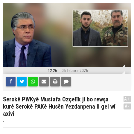
12:26
05 Tebaxe 2026
Serokê PWKyê Mustafa Ozçelîk ji bo rewşa
A+
kurê Serokê PAKê Husên Yezdanpena li gel wî
A-
axivî
.