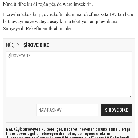
bûne û dibe ku di rojên pêş de were îmzekirin.
Herwiha tekez kir jî, ev rêkeftin dê mîna rêkeftina sala 1974an be û
bi ti awayî nayê wateya asayîkirina têkiliyan an jî tevlîbûna
Sûriyeyê di Rêkeftinên Îbrahîmî de.
NÛÇEYE
ŞÎROVE BIKE
BALKÊŞÎ: Şîroveyên ku têde;
çêr, heqaret, hevokên biçûkxistinê û êrîşa
li ser bawerî, gel û neteweyên din hebin,
dê neyêne erêkirin.
JI kerema xwe re şîroveyên xwe jî bi
gramera kurdî
ya rast û
tîpên kurdî