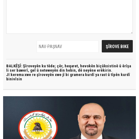
BALKÊŞÎ: Şîroveyên ku têde;
çêr, heqaret, hevokên biçûkxistinê û êrîşa
li ser bawerî, gel û neteweyên din hebin,
dê neyêne erêkirin.
JI kerema xwe re şîroveyên xwe jî bi
gramera kurdî
ya rast û
tîpên kurdî
binivîsin