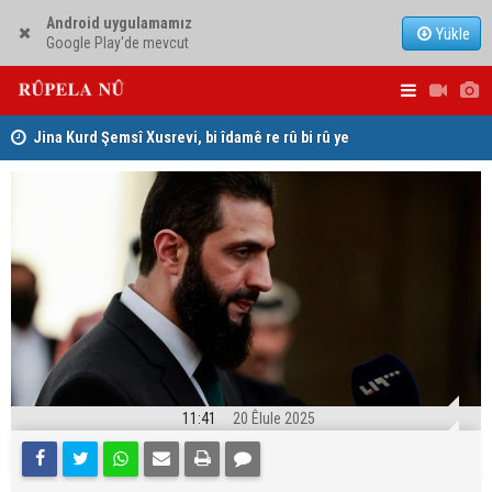
Android uygulamamız
Yükle
Google Play'de mevcut
hat
Jina Kurd Şemsî Xusrevi, bi îdamê re rû bi rû ye
PDK: Gotin
hewldana f
11:41
20 Êlule 2025