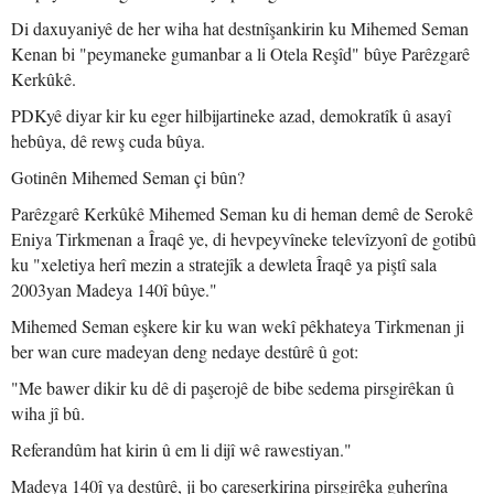
Di daxuyaniyê de her wiha hat destnîşankirin ku Mihemed Seman
Kenan bi "peymaneke gumanbar a li Otela Reşîd" bûye Parêzgarê
Kerkûkê.
PDKyê diyar kir ku eger hilbijartineke azad, demokratîk û asayî
hebûya, dê rewş cuda bûya.
Gotinên Mihemed Seman çi bûn?
Parêzgarê Kerkûkê Mihemed Seman ku di heman demê de Serokê
Eniya Tirkmenan a Îraqê ye, di hevpeyvîneke televîzyonî de gotibû
ku "xeletiya herî mezin a stratejîk a dewleta Îraqê ya piştî sala
2003yan Madeya 140î bûye."
Mihemed Seman eşkere kir ku wan wekî pêkhateya Tirkmenan ji
ber wan cure madeyan deng nedaye destûrê û got:
"Me bawer dikir ku dê di paşerojê de bibe sedema pirsgirêkan û
wiha jî bû.
Referandûm hat kirin û em li dijî wê rawestiyan."
Madeya 140î ya destûrê, ji bo çareserkirina pirsgirêka guherîna