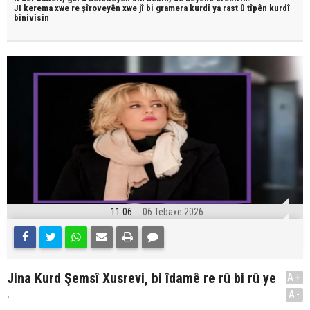
JI kerema xwe re şîroveyên xwe jî bi
gramera kurdî
ya rast û
tîpên kurdî
binivîsin
11:06
06 Tebaxe 2026
Jina Kurd Şemsî Xusrevi, bi îdamê re rû bi rû ye
A+
.
A-