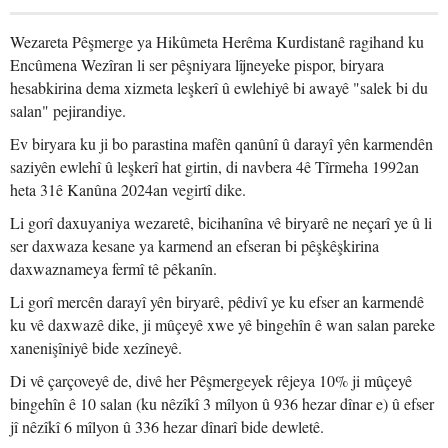
Wezareta Pêşmerge ya Hikûmeta Herêma Kurdistanê ragihand ku
Encûmena Wezîran li ser pêşniyara lîjneyeke pispor, biryara
hesabkirina dema xizmeta leşkerî û ewlehiyê bi awayê "salek bi du
salan" pejirandiye.
Ev biryara ku ji bo parastina mafên qanûnî û darayî yên karmendên
saziyên ewlehî û leşkerî hat girtin, di navbera 4ê Tîrmeha 1992an
heta 31ê Kanûna 2024an vegirtî dike.
Li gorî daxuyaniya wezaretê, bicihanîna vê biryarê ne neçarî ye û li
ser daxwaza kesane ya karmend an efseran bi pêşkêşkirina
daxwaznameya fermî tê pêkanîn.
Li gorî mercên darayî yên biryarê, pêdivî ye ku efser an karmendê
ku vê daxwazê dike, ji mûçeyê xwe yê bingehîn ê wan salan pareke
xanenişîniyê bide xezîneyê.
Di vê çarçoveyê de, divê her Pêşmergeyek rêjeya 10% ji mûçeyê
bingehîn ê 10 salan (ku nêzîkî 3 mîlyon û 936 hezar dînar e) û efser
jî nêzîkî 6 mîlyon û 336 hezar dînarî bide dewletê.