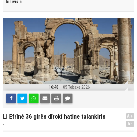
binivîsin
16:48
05 Tebaxe 2026
Li Efrînê 36 girên dîrokî hatine talankirin
A+
.
A-