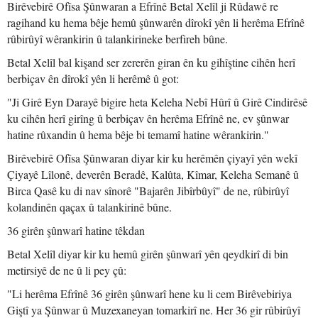
Birêvebirê Ofîsa Şûnwaran a Efrînê Betal Xelîl ji Rûdawê re
ragihand ku hema bêje hemû şûnwarên dîrokî yên li herêma Efrînê
rûbirûyî wêrankirin û talankirineke berfireh bûne.
Betal Xelîl bal kişand ser zererên giran ên ku gihîştine cihên herî
berbiçav ên dîrokî yên li herêmê û got:
"Ji Girê Eyn Darayê bigire heta Keleha Nebî Hûrî û Girê Cindirêsê
ku cihên herî girîng û berbiçav ên herêma Efrînê ne, ev şûnwar
hatine rûxandin û hema bêje bi temamî hatine wêrankirin."
Birêvebirê Ofîsa Şûnwaran diyar kir ku herêmên çiyayî yên wekî
Çiyayê Lîlonê, deverên Beradê, Kalûta, Kîmar, Keleha Semanê û
Birca Qasê ku di nav sînorê "Bajarên Jibîrbûyî" de ne, rûbirûyî
kolandinên qaçax û talankirinê bûne.
36 girên şûnwarî hatine têkdan
Betal Xelîl diyar kir ku hemû girên şûnwarî yên qeydkirî di bin
metirsiyê de ne û li pey çû:
"Li herêma Efrînê 36 girên şûnwarî hene ku li cem Birêvebiriya
Giştî ya Şûnwar û Muzexaneyan tomarkirî ne. Her 36 gir rûbirûyî