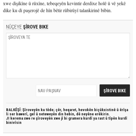
xwe dişikîne û rûxîne, tebeqeyên kevintir derdixe holê û vê yekê
dike ku di paşerojê de hîn bêtir rûbirûyî talankirinê bibin.
NÛÇEYE
ŞÎROVE BIKE
BALKÊŞÎ: Şîroveyên ku têde;
çêr, heqaret, hevokên biçûkxistinê û êrîşa
li ser bawerî, gel û neteweyên din hebin,
dê neyêne erêkirin.
JI kerema xwe re şîroveyên xwe jî bi
gramera kurdî
ya rast û
tîpên kurdî
binivîsin