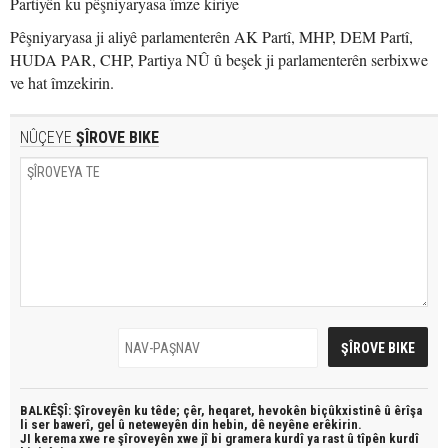
Partiyên ku pêşniyaryasa îmze kiriye
Pêşniyaryasa ji aliyê parlamenterên AK Partî, MHP, DEM Partî,
HUDA PAR, CHP, Partiya NÛ û beşek ji parlamenterên serbixwe
ve hat îmzekirin.
NÛÇEYE
ŞÎROVE BIKE
BALKÊŞÎ: Şîroveyên ku têde;
çêr, heqaret, hevokên biçûkxistinê û êrîşa
li ser bawerî, gel û neteweyên din hebin,
dê neyêne erêkirin.
JI kerema xwe re şîroveyên xwe jî bi
gramera kurdî
ya rast û
tîpên kurdî