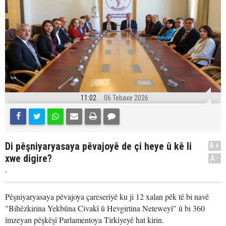
11:02
06 Tebaxe 2026
Di pêşniyaryasaya pêvajoyê de çi heye û kê li
A+
xwe digire?
A-
.
Pêşniyaryasaya pêvajoya çareseriyê ku ji 12 xalan pêk tê bi navê
"Bihêzkirina Yekbûna Civakî û Hevgirtina Neteweyî" û bi 360
îmzeyan pêşkêşî Parlamentoya Tirkiyeyê hat kirin.