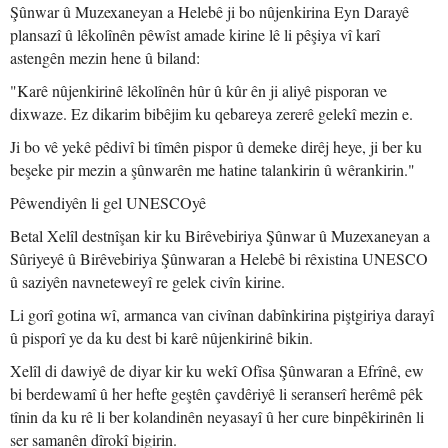
Şûnwar û Muzexaneyan a Helebê ji bo nûjenkirina Eyn Darayê
plansazî û lêkolînên pêwîst amade kirine lê li pêşiya vî karî
astengên mezin hene û biland:
"Karê nûjenkirinê lêkolînên hûr û kûr ên ji aliyê pisporan ve
dixwaze. Ez dikarim bibêjim ku qebareya zererê gelekî mezin e.
Ji bo vê yekê pêdivî bi tîmên pispor û demeke dirêj heye, ji ber ku
beşeke pir mezin a şûnwarên me hatine talankirin û wêrankirin."
Pêwendiyên li gel UNESCOyê
Betal Xelîl destnîşan kir ku Birêvebiriya Şûnwar û Muzexaneyan a
Sûriyeyê û Birêvebiriya Şûnwaran a Helebê bi rêxistina UNESCO
û saziyên navneteweyî re gelek civîn kirine.
Li gorî gotina wî, armanca van civînan dabînkirina piştgiriya darayî
û pisporî ye da ku dest bi karê nûjenkirinê bikin.
Xelîl di dawiyê de diyar kir ku wekî Ofîsa Şûnwaran a Efrînê, ew
bi berdewamî û her hefte geştên çavdêriyê li seranserî herêmê pêk
tînin da ku rê li ber kolandinên neyasayî û her cure binpêkirinên li
ser samanên dîrokî bigirin.