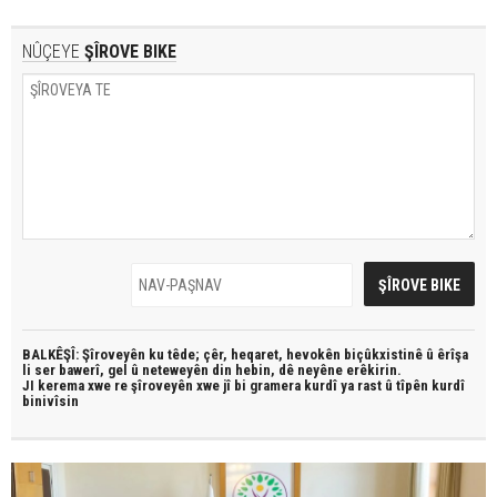
NÛÇEYE
ŞÎROVE BIKE
BALKÊŞÎ: Şîroveyên ku têde;
çêr, heqaret, hevokên biçûkxistinê û êrîşa
li ser bawerî, gel û neteweyên din hebin,
dê neyêne erêkirin.
JI kerema xwe re şîroveyên xwe jî bi
gramera kurdî
ya rast û
tîpên kurdî
binivîsin