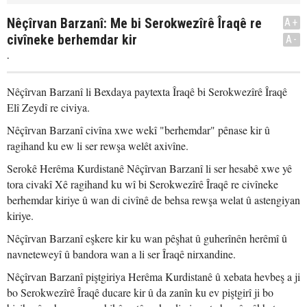
Nêçîrvan Barzanî: Me bi Serokwezîrê Îraqê re
A+
civîneke berhemdar kir
A-
.
Nêçîrvan Barzanî li Bexdaya paytexta Îraqê bi Serokwezîrê Îraqê
Elî Zeydî re civiya.
Nêçîrvan Barzanî civîna xwe wekî "berhemdar" pênase kir û
ragihand ku ew li ser rewşa welêt axivîne.
Serokê Herêma Kurdistanê Nêçîrvan Barzanî li ser hesabê xwe yê
tora civakî Xê ragihand ku wî bi Serokwezîrê Îraqê re civîneke
berhemdar kiriye û wan di civînê de behsa rewşa welat û astengiyan
kiriye.
Nêçîrvan Barzanî eşkere kir ku wan pêşhat û guherînên herêmî û
navneteweyî û bandora wan a li ser Îraqê nirxandine.
Nêçîrvan Barzanî piştgiriya Herêma Kurdistanê û xebata hevbeş a ji
bo Serokwezîrê Îraqê ducare kir û da zanîn ku ev piştgirî ji bo