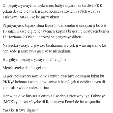
Di pêşniyaryasayê de wekî merc hatiye diyarkirin ku divê PKK
çekan deyne û ev yek ji aliyê Konseya Ewlehiya Neteweyî ya
Tirkiyeyê (MGK) ve bê piştrastkirin.
Pêşniyaryasa, bipaşxistina lêpirsîn, darizandin û cezayan ji bo 5 û
10 salan li xwe digire lê tawanên kuştina bi qestî û dosyeyên beriya
1ê Hezîrana 2005an li derveyî vê çarçoveyê dihêle.
Naveroka yasayê û şêwazê bicihanîna wê yek ji wan mijaran e ku
herî zêde ji aliyê raya giştî ve tê meraqkirin.
Hûrgiliyên pêşniyaryasayê bi vî rengî ne:
Mercê sereke danîna çekan e
Li gorî pêşniyaryasayê, divê saziyên ewlehiyê destnîşan bikin ku
PKKyê hebûna xwe bi dawî aniye û hemû çek û cebilxaneyên di
kontrola xwe de radest kirine.
Her wiha divê biryara Konseya Ewlehiya Neteweyî ya Tirkiyeyê
(MGK) ya li ser vê yekê di Rojnameya Fermî de bê weşandin.
Yasa kê li xwe digire?