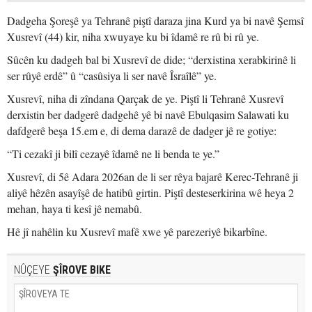
Dadgeha Şoreşê ya Tehranê piştî daraza jina Kurd ya bi navê Şemsî
Xusrevî (44) kir, niha xwuyaye ku bi îdamê re rû bi rû ye.
Sûcên ku dadgeh bal bi Xusrevî de dide; “derxistina xerabkirinê li
ser rûyê erdê” û “casûsiya li ser navê Îsraîlê” ye.
Xusrevî, niha di zîndana Qarçak de ye. Piştî li Tehranê Xusrevî
derxistin ber dadgerê dadgehê yê bi navê Ebulqasim Salawati ku
dafdgerê beşa 15.em e, di dema darazê de dadger jê re gotiye:
“Ti cezakî ji bilî cezayê îdamê ne li benda te ye.”
Xusrevî, di 5ê Adara 2026an de li ser rêya bajarê Kerec-Tehranê ji
aliyê hêzên asayîşê de hatibû girtin. Piştî desteserkirina wê heya 2
mehan, haya ti kesî jê nemabû.
Hê jî nahêlin ku Xusrevî mafê xwe yê parezeriyê bikarbîne.
NÛÇEYE
ŞÎROVE BIKE