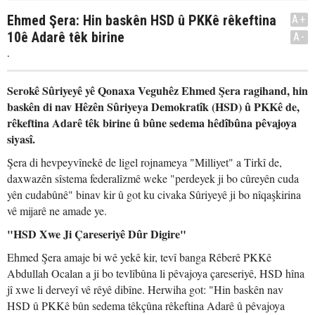
Ehmed Şera: Hin baskên HSD û PKKê rêkeftina
A+
10ê Adarê têk birine
A-
.
Serokê Sûriyeyê yê Qonaxa Veguhêz Ehmed Şera ragihand, hin
baskên di nav Hêzên Sûriyeya Demokratîk (HSD) û PKKê de,
rêkeftina Adarê têk birine û bûne sedema hêdîbûna pêvajoya
siyasî.
Şera di hevpeyvînekê de ligel rojnameya "Milliyet" a Tirkî de,
daxwazên sîstema federalîzmê weke "perdeyek ji bo cûreyên cuda
yên cudabûnê" binav kir û got ku civaka Sûriyeyê ji bo nîqaşkirina
vê mijarê ne amade ye.
"HSD Xwe Ji Çareseriyê Dûr Digire"
Ehmed Şera amaje bi wê yekê kir, tevî banga Rêberê PKKê
Abdullah Ocalan a ji bo tevlîbûna li pêvajoya çareseriyê, HSD hîna
jî xwe li derveyî vê rêyê dibîne. Herwiha got: "Hin baskên nav
HSD û PKKê bûn sedema têkçûna rêkeftina Adarê û pêvajoya