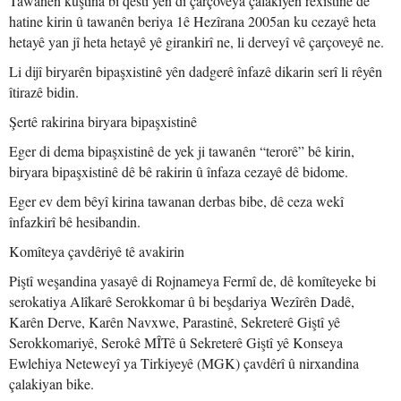
Tawanên kuştina bi qestî yên di çarçoveya çalakiyên rêxistinê de
hatine kirin û tawanên beriya 1ê Hezîrana 2005an ku cezayê heta
hetayê yan jî heta hetayê yê girankirî ne, li derveyî vê çarçoveyê ne.
Li dijî biryarên bipaşxistinê yên dadgerê înfazê dikarin serî li rêyên
îtirazê bidin.
Şertê rakirina biryara bipaşxistinê
Eger di dema bipaşxistinê de yek ji tawanên “terorê” bê kirin,
biryara bipaşxistinê dê bê rakirin û înfaza cezayê dê bidome.
Eger ev dem bêyî kirina tawanan derbas bibe, dê ceza wekî
înfazkirî bê hesibandin.
Komîteya çavdêriyê tê avakirin
Piştî weşandina yasayê di Rojnameya Fermî de, dê komîteyeke bi
serokatiya Alîkarê Serokkomar û bi beşdariya Wezîrên Dadê,
Karên Derve, Karên Navxwe, Parastinê, Sekreterê Giştî yê
Serokkomariyê, Serokê MÎTê û Sekreterê Giştî yê Konseya
Ewlehiya Neteweyî ya Tirkiyeyê (MGK) çavdêrî û nirxandina
çalakiyan bike.