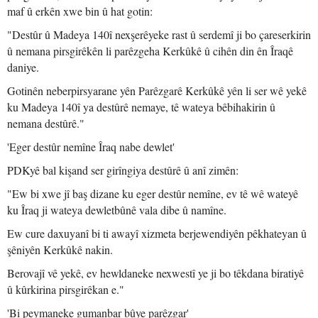
maf û erkên xwe bin û hat gotin:
"Destûr û Madeya 140î nexşerêyeke rast û serdemî ji bo çareserkirin
û nemana pirsgirêkên li parêzgeha Kerkûkê û cihên din ên Îraqê
daniye.
Gotinên neberpirsyarane yên Parêzgarê Kerkûkê yên li ser wê yekê
ku Madeya 140î ya destûrê nemaye, tê wateya bêbihakirin û
nemana destûrê."
'Eger destûr nemîne Îraq nabe dewlet'
PDKyê bal kişand ser girîngiya destûrê û anî zimên:
"Ew bi xwe jî baş dizane ku eger destûr nemîne, ev tê wê wateyê
ku Îraq ji wateya dewletbûnê vala dibe û namîne.
Ew cure daxuyanî bi ti awayî xizmeta berjewendiyên pêkhateyan û
şêniyên Kerkûkê nakin.
Berovajî vê yekê, ev hewldaneke nexwestî ye ji bo têkdana biratiyê
û kûrkirina pirsgirêkan e."
'Bi peymaneke gumanbar bûye parêzgar'