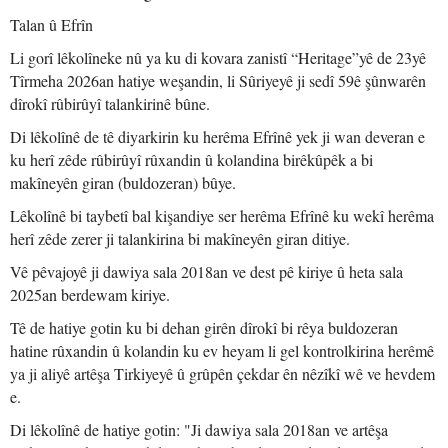
Talan û Efrîn
Li gorî lêkolîneke nû ya ku di kovara zanistî “Heritage”yê de 23yê
Tîrmeha 2026an hatiye weşandin, li Sûriyeyê ji sedî 59ê şûnwarên
dîrokî rûbirûyî talankirinê bûne.
Di lêkolînê de tê diyarkirin ku herêma Efrînê yek ji wan deveran e
ku herî zêde rûbirûyî rûxandin û kolandina birêkûpêk a bi
makîneyên giran (buldozeran) bûye.
Lêkolînê bi taybetî bal kişandiye ser herêma Efrînê ku wekî herêma
herî zêde zerer ji talankirina bi makîneyên giran ditiye.
Vê pêvajoyê ji dawiya sala 2018an ve dest pê kiriye û heta sala
2025an berdewam kiriye.
Tê de hatiye gotin ku bi dehan girên dîrokî bi rêya buldozeran
hatine rûxandin û kolandin ku ev heyam li gel kontrolkirina herêmê
ya ji aliyê artêşa Tirkiyeyê û grûpên çekdar ên nêzîkî wê ve hevdem
e.
Di lêkolînê de hatiye gotin: "Ji dawiya sala 2018an ve artêşa