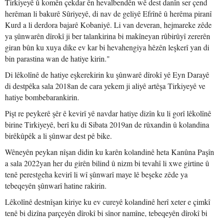
Tirkiyeyê û komên çekdar ên hevalbendên wê dest danîn ser çend
herêman li bakurê Sûriyeyê, di nav de geliyê Efrînê û herêma piranî
Kurd a li derdora bajarê Kobaniyê. Li van deveran, hejmareke zêde
ya şûnwarên dîrokî ji ber talankirina bi makîneyan rûbirûyî zererên
giran bûn ku xuya dike ev kar bi hevahengiya hêzên leşkerî yan di
bin parastina wan de hatiye kirin."
Di lêkolînê de hatiye eşkerekirin ku şûnwarê dîrokî yê Eyn Darayê
di destpêka sala 2018an de cara yekem ji aliyê artêşa Tirkiyeyê ve
hatiye bombebarankirin.
Pişt re peykerê şêr ê kevirî yê navdar hatiye dizîn ku li gorî lêkolînê
birine Tirkiyeyê, berî ku di Sibata 2019an de rûxandin û kolandina
birêkûpêk a li şûnwar dest pê bike.
Wêneyên peykan nîşan didin ku karên kolandinê heta Kanûna Paşîn
a sala 2022yan her du girên bilind û nizm bi tevahî li xwe girtine û
tenê perestgeha kevirî li wî şûnwarî maye lê beşeke zêde ya
tebeqeyên şûnwarî hatine rakirin.
Lêkolînê destnîşan kiriye ku ev cureyê kolandinê herî xeter e çimkî
tenê bi dizîna parçeyên dîrokî bi sînor namîne, tebeqeyên dîrokî bi