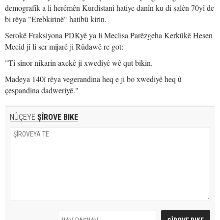
demografîk a li herêmên Kurdistanî hatiye danîn ku di salên 70yî de
bi rêya "Erebkirinê" hatibû kirin.
Serokê Fraksiyona PDKyê ya li Meclisa Parêzgeha Kerkûkê Hesen
Mecîd jî li ser mijarê ji Rûdawê re got:
"Ti sînor nikarin axekê ji xwediyê wê qut bikin.
Madeya 140î rêya vegerandina heq e ji bo xwediyê heq û
çespandina dadweriyê."
NÛÇEYE
ŞÎROVE BIKE