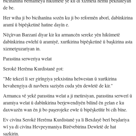
bicihanîna bernameya hikûmetê ye ku di xizmeta hemû pêkhateyan
de be.
Her wiha ji bo bicihanîna sozên ku ji bo reformên aborî, dabînkirina
aramî û bipêşketinê hatine dayîn e.
Nêçîrvan Barzanî diyar kir ku armancên sereke yên hikûmetê
dabînkirina ewlehî û aramiyê, xurtkirina bipêşketinê û başkirina asta
xizmetguzariyan in.
Parastina serweriya welat
Serokê Herêma Kurdistanê got:
"Me tekezî li ser girîngiya yekxistina helwestan û xurtkirina
hevahengiya di navbera saziyên cuda yên dewletê de kir."
Armanca vê yekê parastina welat a ji metirsiyan, parastina serwerî û
aramiya welat û dabînkirina berjewendiyên bilind ên gelan e ku
daxwazên wan ên ji bo paşerojeke ewle û bipêşketîtir bi cih bîne.
Ev civîna Serokê Herêma Kurdistanê ya li Bexdayê berî beşdariya
wî ya di civîna Hevpeymaniya Birêvebirina Dewletê de hat
sazkirin.