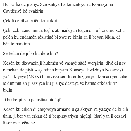
Her wiha dê ji aliyê Serokatiya Parlamentoyê ve Komîsyona
Çavdêriyê bê avakirin.
Çek û cebilxane tên tomarkirin
Çek, cebilxane, amûr, teçhîzat, madeyên teqemenî û her cure kel û
pelên ku endamên rêxistinê bi xwe re bînin an jî beyan bikin, dê
bên tomarkirin.
Serlêdan dê ji bo kû derê bin?
Kesên ku dixwazin ji hukmên vê yasayê sûdê wergirin, divê di nav
6 mehan de piştî weşandina biryara Konseya Ewlehiya Neteweyî
ya Tirkiyeyê (MGK) bi nivîskî serî li serdozgeriyên komarî yên cihê
lê dimînin an jî saziyên ku ji aliyê desteyê ve hatine erkdarkirin,
bidin.
Ji bo berpirsan parastina hiqûqî
Kesên ku erkên di çarçoveya armanc û çalakiyên vê yasayê de bi cih
tînin, ji ber van erkan dê ti berpirsyariyên hiqûqî, îdarî yan jî cezayî
li ser wan çênebe.