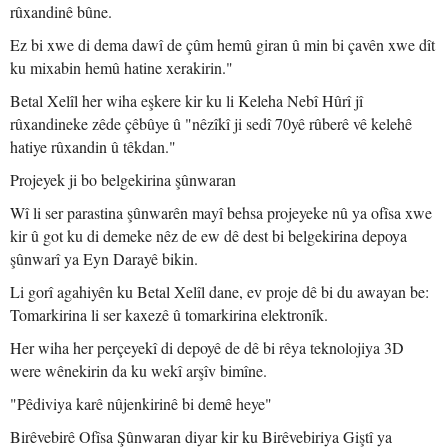
rûxandinê bûne.
Ez bi xwe di dema dawî de çûm hemû giran û min bi çavên xwe dît
ku mixabin hemû hatine xerakirin."
Betal Xelîl her wiha eşkere kir ku li Keleha Nebî Hûrî jî
rûxandineke zêde çêbûye û "nêzîkî ji sedî 70yê rûberê vê kelehê
hatiye rûxandin û têkdan."
Projeyek ji bo belgekirina şûnwaran
Wî li ser parastina şûnwarên mayî behsa projeyeke nû ya ofîsa xwe
kir û got ku di demeke nêz de ew dê dest bi belgekirina depoya
şûnwarî ya Eyn Darayê bikin.
Li gorî agahiyên ku Betal Xelîl dane, ev proje dê bi du awayan be:
Tomarkirina li ser kaxezê û tomarkirina elektronîk.
Her wiha her perçeyekî di depoyê de dê bi rêya teknolojiya 3D
were wênekirin da ku wekî arşîv bimîne.
"Pêdiviya karê nûjenkirinê bi demê heye"
Birêvebirê Ofîsa Şûnwaran diyar kir ku Birêvebiriya Giştî ya