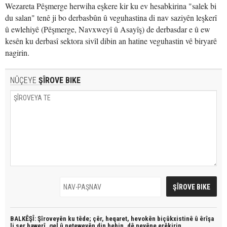
Wezareta Pêşmerge herwiha eşkere kir ku ev hesabkirina "salek bi
du salan" tenê ji bo derbasbûn û veguhastina di nav saziyên leşkerî
û ewlehiyê (Pêşmerge, Navxweyî û Asayîş) de derbasdar e û ew
kesên ku derbasî sektora sivîl dibin an hatine veguhastin vê biryarê
nagirin.
NÛÇEYE
ŞÎROVE BIKE
BALKÊŞÎ: Şîroveyên ku têde;
çêr, heqaret, hevokên biçûkxistinê û êrîşa
li ser bawerî, gel û neteweyên din hebin,
dê neyêne erêkirin.