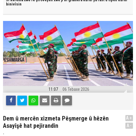
binivîsin
11:07
06 Tebaxe 2026
Dem û mercên xizmeta Pêşmerge û hêzên
A+
Asayîşê hat pejirandin
A-
.