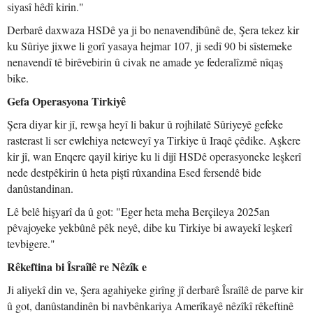
siyasî hêdî kirin."
Derbarê daxwaza HSDê ya ji bo nenavendîbûnê de, Şera tekez kir
ku Sûriye jixwe li gorî yasaya hejmar 107, ji sedî 90 bi sîstemeke
nenavendî tê birêvebirin û civak ne amade ye federalîzmê nîqaş
bike.
Gefa Operasyona Tirkiyê
Şera diyar kir jî, rewşa heyî li bakur û rojhilatê Sûriyeyê gefeke
rasterast li ser ewlehiya neteweyî ya Tirkiye û Iraqê çêdike. Aşkere
kir jî, wan Enqere qayil kiriye ku li dijî HSDê operasyoneke leşkerî
nede destpêkirin û heta piştî rûxandina Esed fersendê bide
danûstandinan.
Lê belê hişyarî da û got: "Eger heta meha Berçileya 2025an
pêvajoyeke yekbûnê pêk neyê, dibe ku Tirkiye bi awayekî leşkerî
tevbigere."
Rêkeftina bi Îsraîlê re Nêzîk e
Ji aliyekî din ve, Şera agahiyeke girîng jî derbarê Îsraîlê de parve kir
û got, danûstandinên bi navbênkariya Amerîkayê nêzîkî rêkeftinê