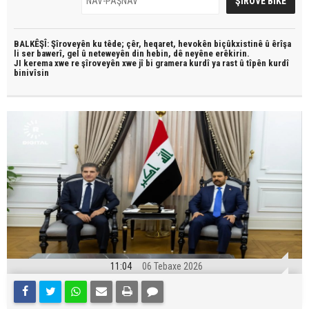
BALKÊŞÎ: Şîroveyên ku têde;
çêr, heqaret, hevokên biçûkxistinê û êrîşa
li ser bawerî, gel û neteweyên din hebin,
dê neyêne erêkirin.
JI kerema xwe re şîroveyên xwe jî bi
gramera kurdî
ya rast û
tîpên kurdî
binivîsin
11:04
06 Tebaxe 2026