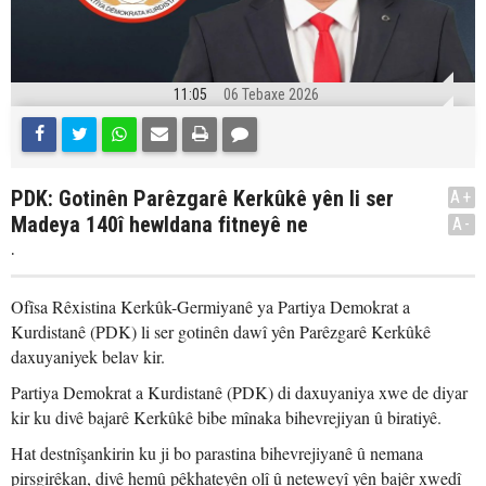
11:05
06 Tebaxe 2026
PDK: Gotinên Parêzgarê Kerkûkê yên li ser
A+
Madeya 140î hewldana fitneyê ne
A-
.
Ofîsa Rêxistina Kerkûk-Germiyanê ya Partiya Demokrat a
Kurdistanê (PDK) li ser gotinên dawî yên Parêzgarê Kerkûkê
daxuyaniyek belav kir.
Partiya Demokrat a Kurdistanê (PDK) di daxuyaniya xwe de diyar
kir ku divê bajarê Kerkûkê bibe mînaka bihevrejiyan û biratiyê.
Hat destnîşankirin ku ji bo parastina bihevrejiyanê û nemana
pirsgirêkan, divê hemû pêkhateyên olî û neteweyî yên bajêr xwedî