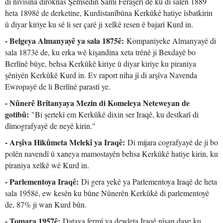
di nivîsîna dîroknas Şemsedîn Samî Feraşerî de ku di salên 1889
heta 1898ê de derketine, Kurdistanîbûna Kerkûkê hatiye îsbatkirin
û diyar kiriye ku sê li ser çarê ji xelkê resen ê bajarî Kurd in.
- Belgeya Almanyayê ya sala 1875ê:
Kompaniyeke Almanyayê di
sala 1873ê de, ku erka wê kişandina xeta trênê ji Bexdayê bo
Berlînê bûye, behsa Kerkûkê kiriye û diyar kiriye ku piraniya
şêniyên Kerkûkê Kurd in. Ev raport niha jî di arşîva Navenda
Ewropayê de li Berlînê parastî ye.
- Nûnerê Brîtanyaya Mezin di Komeleya Neteweyan de
gotibû:
"Bi şertekî em Kerkûkê dixin ser Iraqê, ku destkarî di
dîmografyayê de neyê kirin."
- Arşîva Hikûmeta Melekî ya Iraqê:
Di mijara cografyayê de ji bo
polên navendî û xaneya mamostayên behsa Kerkûkê hatiye kirin, ku
piraniya xelkê wê Kurd in.
- Parlementoya Iraqê:
Di gera yekê ya Parlementoya Iraqê de heta
sala 1958ê, ew kesên ku bûne Nûnerên Kerkûkê di parlementoyê
de, 87% ji wan Kurd bûn.
- Tomara 1957ê:
Dataya fermî ya dewleta Iraqê nîşan daye ku