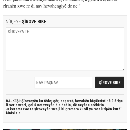
cîranên xwe re di nav hevahengiyê de ne."
NÛÇEYE
ŞÎROVE BIKE
BALKÊŞÎ: Şîroveyên ku têde;
çêr, heqaret, hevokên biçûkxistinê û êrîşa
li ser bawerî, gel û neteweyên din hebin,
dê neyêne erêkirin.
JI kerema xwe re şîroveyên xwe jî bi
gramera kurdî
ya rast û
tîpên kurdî
binivîsin