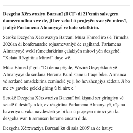
Dezgeha Xêrxwaziya Barzanî (BCF) di 21’emîn salvegera
damezrandina xwe de, ji ber xebat û projeyên xwe yên mirovî,
ji aliyê Parlamena Almanyayê ve hate xelatkirin.
Serokê Dezgeha Xêrxwaziya Barzanî Mûsa Ehmed îro 6ê Tîrmeha
2026an di konferanseke rojnamevaniyê de ragihand, Parlamena
Almanyayê wekî rûmetdarkirina çalakiyên mirovî yên dezgehê,
"Xelata Rêzgirtina Mirovî" daye wê.
Mûsa Ehmed jî got: "Di dema pêş de, Wezîrê Geşepêdanê yê
Almanyayê dê serdana Herêma Kurdistanê û Iraqê bike. Armanca
vê serdanê amadekirina zemînekê ye ji bo hevahengiya zêdetir. Ji bo
me ev gaveke gelekî giring û bi nirx e."
Serokê Dezgeha Xêrxwaziya Barzanî bal kişand ser giringiya vê
xelatê û destnîşan kir, ev rêzgirtina Parlamena Almanyayê, nîşana
baweriya civaka navdewletî ye bi kar û projeyên mirovî yên ku
dezgeha wan li seranserî herêmê encam dide.
Dezgeha Xêrxwaziya Barzanî ku di sala 2005’an de hatiye