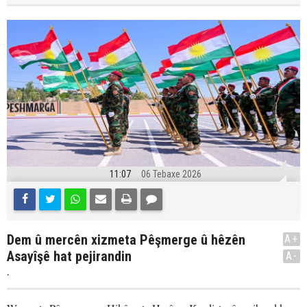
11:07
06 Tebaxe 2026
Dem û mercên xizmeta Pêşmerge û hêzên
A+
Asayîşê hat pejirandin
A-
.