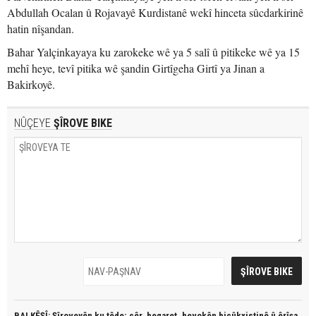
Abdullah Ocalan û Rojavayê Kurdistanê wekî hinceta sûcdarkirinê
hatin nîşandan.
Bahar Yalçinkayaya ku zarokeke wê ya 5 salî û pitikeke wê ya 15
mehî heye, tevî pitika wê şandin Girtîgeha Girtî ya Jinan a
Bakirkoyê.
NÛÇEYE
ŞÎROVE BIKE
BALKÊŞÎ: Şîroveyên ku têde;
çêr, heqaret, hevokên biçûkxistinê û êrîşa