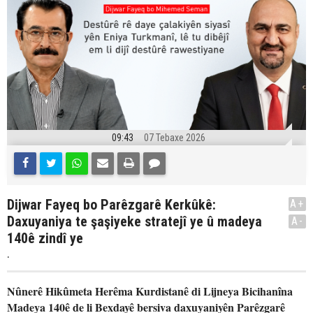
09:43
07 Tebaxe 2026
Dijwar Fayeq bo Parêzgarê Kerkûkê:
A+
Daxuyaniya te şaşiyeke stratejî ye û madeya
A-
140ê zindî ye
.
Nûnerê Hikûmeta Herêma Kurdistanê di Lijneya Bicihanîna
Madeya 140ê de li Bexdayê bersiva daxuyaniyên Parêzgarê