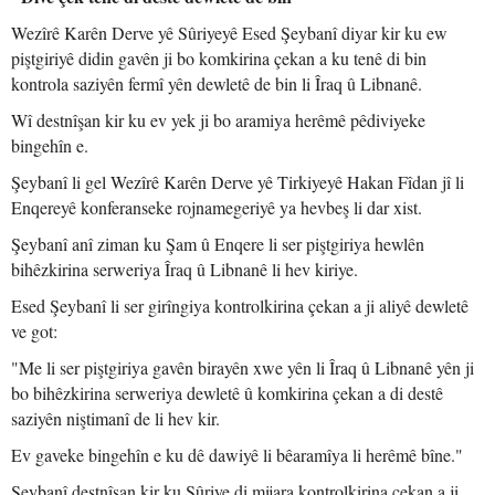
Wezîrê Karên Derve yê Sûriyeyê Esed Şeybanî diyar kir ku ew
piştgiriyê didin gavên ji bo komkirina çekan a ku tenê di bin
kontrola saziyên fermî yên dewletê de bin li Îraq û Libnanê.
Wî destnîşan kir ku ev yek ji bo aramiya herêmê pêdiviyeke
bingehîn e.
Şeybanî li gel Wezîrê Karên Derve yê Tirkiyeyê Hakan Fîdan jî li
Enqereyê konferanseke rojnamegeriyê ya hevbeş li dar xist.
Şeybanî anî ziman ku Şam û Enqere li ser piştgiriya hewlên
bihêzkirina serweriya Îraq û Libnanê li hev kiriye.
Esed Şeybanî li ser girîngiya kontrolkirina çekan a ji aliyê dewletê
ve got:
"Me li ser piştgiriya gavên birayên xwe yên li Îraq û Libnanê yên ji
bo bihêzkirina serweriya dewletê û komkirina çekan a di destê
saziyên niştimanî de li hev kir.
Ev gaveke bingehîn e ku dê dawiyê li bêaramîya li herêmê bîne."
Şeybanî destnîşan kir ku Sûriye di mijara kontrolkirina çekan a ji