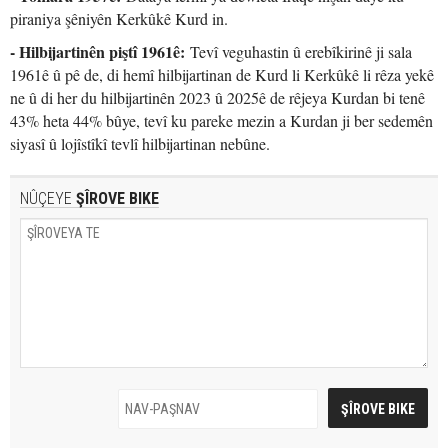
piraniya şêniyên Kerkûkê Kurd in.
- Hilbijartinên piştî 1961ê:
Tevî veguhastin û erebîkirinê ji sala
1961ê û pê de, di hemî hilbijartinan de Kurd li Kerkûkê li rêza yekê
ne û di her du hilbijartinên 2023 û 2025ê de rêjeya Kurdan bi tenê
43% heta 44% bûye, tevî ku pareke mezin a Kurdan ji ber sedemên
siyasî û lojîstîkî tevlî hilbijartinan nebûne.
NÛÇEYE
ŞÎROVE BIKE