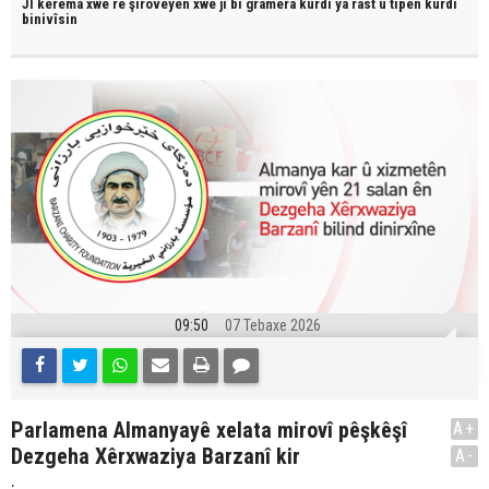
JI kerema xwe re şîroveyên xwe jî bi
gramera kurdî
ya rast û
tîpên kurdî
binivîsin
09:50
07 Tebaxe 2026
Parlamena Almanyayê xelata mirovî pêşkêşî
A+
Dezgeha Xêrxwaziya Barzanî kir
A-
.