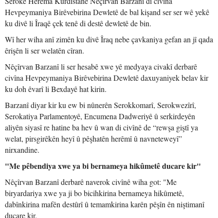
Serokê Herêma Kurdistanê Nêçîrvan Barzanî di civîna
Hevpeymaniya Birêvebirina Dewletê de bal kişand ser ser wê yekê
ku divê li Îraqê çek tenê di destê dewletê de bin.
Wî her wiha anî zimên ku divê Îraq nebe çavkaniya gefan an jî qada
êrişên li ser welatên cîran.
Nêçîrvan Barzanî li ser hesabê xwe yê medyaya civakî derbarê
civîna Hevpeymaniya Birêvebirina Dewletê daxuyaniyek belav kir
ku doh êvarî li Bexdayê hat kirin.
Barzanî diyar kir ku ew bi nûnerên Serokkomarî, Serokwezîrî,
Serokatiya Parlamentoyê, Encumena Dadweriyê û serkirdeyên
aliyên siyasî re hatine ba hev û wan di civînê de “rewşa giştî ya
welat, pirsgirêkên heyî û pêşhatên herêmî û navneteweyî”
nirxandine.
"Me pêbendiya xwe ya bi bernameya hikûmetê ducare kir"
Nêçîrvan Barzanî derbarê naverok civînê wiha got: "Me
biryardariya xwe ya ji bo bicihkirina bernameya hikûmetê,
dabînkirina mafên destûrî û temamkirina karên pêşîn ên niştimanî
ducare kir.