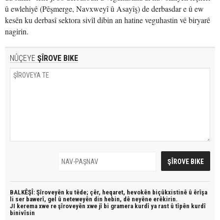
û ewlehiyê (Pêşmerge, Navxweyî û Asayîş) de derbasdar e û ew
kesên ku derbasî sektora sivîl dibin an hatine veguhastin vê biryarê
nagirin.
NÛÇEYE
ŞÎROVE BIKE
BALKÊŞÎ: Şîroveyên ku têde;
çêr, heqaret, hevokên biçûkxistinê û êrîşa
li ser bawerî, gel û neteweyên din hebin,
dê neyêne erêkirin.
JI kerema xwe re şîroveyên xwe jî bi
gramera kurdî
ya rast û
tîpên kurdî
binivîsin