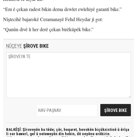
“Em ê çekan radest bikin dema dewlet ewlehiyê garantî bike.”
Nîştecihê bajarokê Ceramanayê Fehd Heydar jî got:
“Qanûn divê li her derê çekan birêkûpêk bike.”
NÛÇEYE
ŞÎROVE BIKE
BALKÊŞÎ: Şîroveyên ku têde;
çêr, heqaret, hevokên biçûkxistinê û êrîşa
li ser bawerî, gel û neteweyên din hebin,
dê neyêne erêkirin.