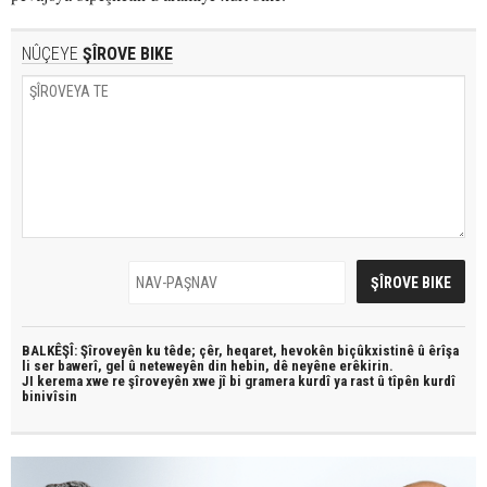
NÛÇEYE
ŞÎROVE BIKE
BALKÊŞÎ: Şîroveyên ku têde;
çêr, heqaret, hevokên biçûkxistinê û êrîşa
li ser bawerî, gel û neteweyên din hebin,
dê neyêne erêkirin.
JI kerema xwe re şîroveyên xwe jî bi
gramera kurdî
ya rast û
tîpên kurdî
binivîsin