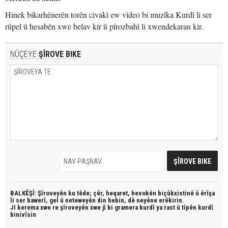
Hinek bikarhênerên torên civakî ew vîdeo bi muzîka Kurdî li ser
rûpel û hesabên xwe belav kir û pîrozbahî li xwendekaran kir.
NÛÇEYE
ŞÎROVE BIKE
BALKÊŞÎ: Şîroveyên ku têde;
çêr, heqaret, hevokên biçûkxistinê û êrîşa
li ser bawerî, gel û neteweyên din hebin,
dê neyêne erêkirin.
JI kerema xwe re şîroveyên xwe jî bi
gramera kurdî
ya rast û
tîpên kurdî
binivîsin