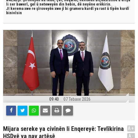
li ser bawerî, gel û neteweyên din hebin,
dê neyêne erêkirin.
JI kerema xwe re şîroveyên xwe jî bi
gramera kurdî
ya rast û
tîpên kurdî
binivîsin
09:40
07 Tebaxe 2026
Mijara sereke ya civînên li Enqereyê: Tevlîkirina
A+
HSDyê ya nav artêşê
A-