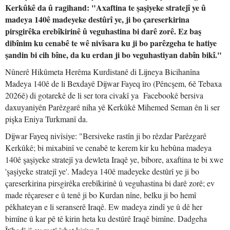
Kerkûkê da û ragihand: "Axaftina te şaşiyeke stratejî ye û
madeya 140ê madeyeke destûrî ye, ji bo çareserkirina
pirsgirêka erebîkirinê û veguhastina bi darê zorê. Ez baş
dibînim ku cenabê te wê nivîsara ku ji bo parêzgeha te hatiye
şandin bi cih bîne, da ku erdan ji bo veguhastiyan dabîn bikî."
Nûnerê Hikûmeta Herêma Kurdistanê di Lijneya Bicihanîna
Madeya 140ê de li Bexdayê Dijwar Fayeq îro (Pêncşem, 6ê Tebaxa
2026ê) di gotarekê de li ser tora civakî ya Facebookê bersiva
daxuyaniyên Parêzgarê niha yê Kerkûkê Mihemed Seman ên li ser
pişka Eniya Turkmanî da.
Dijwar Fayeq nivîsiye: "Bersiveke rastîn ji bo rêzdar Parêzgarê
Kerkûkê; bi mixabinî ve cenabê te kerem kir ku hebûna madeya
140ê şaşiyeke stratejî ya dewleta Iraqê ye, bibore, axaftina te bi xwe
'şaşiyeke stratejî ye'. Madeya 140ê madeyeke destûrî ye ji bo
çareserkirina pirsgirêka erebîkirinê û veguhastina bi darê zorê; ev
made rêçareser e û tenê ji bo Kurdan nîne, belku ji bo hemî
pêkhateyan e li seranserê Iraqê. Ew madeya zindî ye û dê her
bimîne û kar pê tê kirin heta ku destûrê Iraqê bimîne. Dadgeha