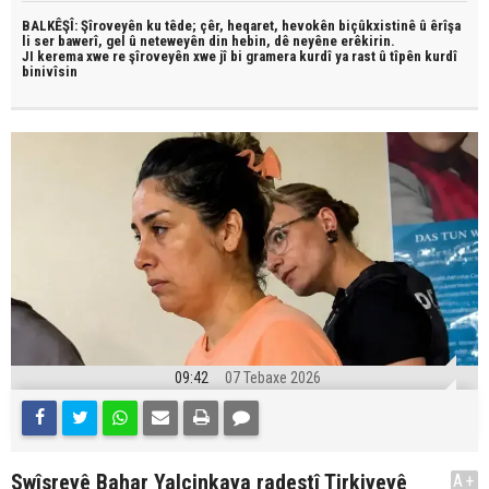
BALKÊŞÎ: Şîroveyên ku têde;
çêr, heqaret, hevokên biçûkxistinê û êrîşa
li ser bawerî, gel û neteweyên din hebin,
dê neyêne erêkirin.
JI kerema xwe re şîroveyên xwe jî bi
gramera kurdî
ya rast û
tîpên kurdî
binivîsin
09:42
07 Tebaxe 2026
Swîsreyê Bahar Yalçinkaya radestî Tirkiyeyê
A+