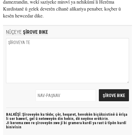
damezrandin, wekî saziyeke mirovî ya nehikûmî li Herêma
Kurdistanê û gelek deverên cîhanê alîkariya penaber, koçber û
kesên hewcedar dike.
NÛÇEYE
ŞÎROVE BIKE
BALKÊŞÎ: Şîroveyên ku têde;
çêr, heqaret, hevokên biçûkxistinê û êrîşa
li ser bawerî, gel û neteweyên din hebin,
dê neyêne erêkirin.
JI kerema xwe re şîroveyên xwe jî bi
gramera kurdî
ya rast û
tîpên kurdî
binivîsin