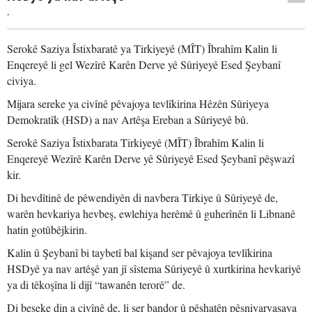
.
Serokê Saziya Îstixbaratê ya Tirkiyeyê (MÎT) Îbrahîm Kalin li
Enqereyê li gel Wezîrê Karên Derve yê Sûriyeyê Esed Şeybanî
civiya.
Mijara sereke ya civînê pêvajoya tevlîkirina Hêzên Sûriyeya
Demokratîk (HSD) a nav Artêşa Ereban a Sûriyeyê bû.
Serokê Saziya Îstixbarata Tirkiyeyê (MÎT) Îbrahîm Kalin li
Enqereyê Wezîrê Karên Derve yê Sûriyeyê Esed Şeybanî pêşwazî
kir.
Di hevdîtinê de pêwendiyên di navbera Tirkiye û Sûriyeyê de,
warên hevkariya hevbeş, ewlehiya herêmê û guherînên li Libnanê
hatin gotûbêjkirin.
Kalin û Şeybanî bi taybetî bal kişand ser pêvajoya tevlîkirina
HSDyê ya nav artêşê yan jî sîstema Sûriyeyê û xurtkirina hevkariyê
ya di têkoşîna li dijî “tawanên terorê” de.
Di beşeke din a civînê de, li ser bandor û pêşhatên pêşniyaryasaya