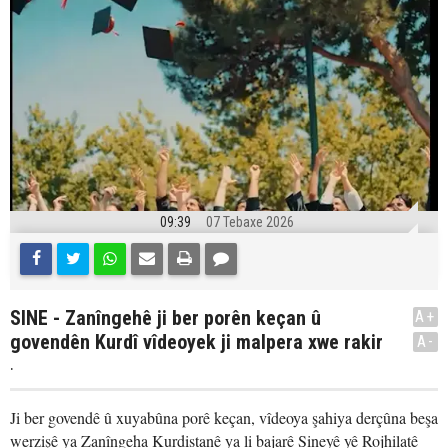
09:39
07 Tebaxe 2026
SINE - Zanîngehê ji ber porên keçan û
A+
govendên Kurdî vîdeoyek ji malpera xwe rakir
A-
.
Ji ber govendê û xuyabûna porê keçan, vîdeoya şahiya derçûna beşa
werzişê ya Zanîngeha Kurdistanê ya li bajarê Sineyê yê Rojhilatê