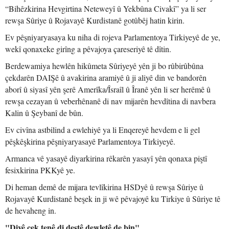
“Bihêzkirina Hevgirtina Neteweyî û Yekbûna Civakî” ya li ser
rewşa Sûriye û Rojavayê Kurdistanê gotûbêj hatin kirin.
Ev pêşniyaryasaya ku niha di rojeva Parlamentoya Tirkiyeyê de ye,
wekî qonaxeke girîng a pêvajoya çareseriyê tê dîtin.
Berdewamiya hewlên hikûmeta Sûriyeyê yên ji bo rûbirûbûna
çekdarên DAIŞê û avakirina aramiyê û ji aliyê din ve bandorên
aborî û siyasî yên şerê Amerîka/Îsraîl û Îranê yên li ser herêmê û
rewşa cezayan û veberhênanê di nav mijarên hevdîtina di navbera
Kalin û Şeybanî de bûn.
Ev civîna astbilind a ewlehiyê ya li Enqereyê hevdem e li gel
pêşkêşkirina pêşniyaryasayê Parlamentoya Tirkiyeyê.
Armanca vê yasayê diyarkirina rêkarên yasayî yên qonaxa piştî
fesixkirina PKKyê ye.
Di heman demê de mijara tevlîkirina HSDyê û rewşa Sûriye û
Rojavayê Kurdistanê beşek in ji wê pêvajoyê ku Tirkiye û Sûriye tê
de hevaheng in.
"Divê çek tenê di destê dewletê de bin"