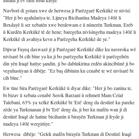
Îtîhadî jî ev rastî îsbat kiriye."
Navborî di gotara xwe de herwesa ji Parêzgarê Kerkûkê re nivîsî:
"Her ji bo agahdariya te, Lijneya Bicihanîna Madeya 140ê li
Bexdayê li ser xebatên xwe berdewam e û nûnerên Turkman, Ereb
û Kurdên Kerkûkê tê de hene; baregeha nivîsîngeha madeya 140ê li
Kerkûkê di avahiya kevn a Parêzgeha Kerkûkê de ye."
Dijwar Fayeq daxwazê jî ji Parêzgarê Kerkûkê dike ku naveroka wê
nivîsarê bi cih bîne ya ku ji bo parêzgeha Kerkûkê û parêzgehên
din yên Iraqê hatiye şandin, ji bo dabînkirina erdên akincîbûnê ji bo
veguhastiyan û dibêje: "Ez baş dibînim ku cenabê te wê nivîsarê bi
cih bîne."
Ew tîne bîra Parêzgarê Kerkûkê û diyar dike: "Her ji bo zanîna te,
bi bizav û xebata cenabê Serok Barzanî û rehmetî Mam Celal
Talebanî, 63% ya xelkê Kerkûkê bi 'Erê' deng da destûrê ku pareke
zêde ya Turkmanan jî bi 'Erê' deng da, ji ber ku mafên wan jî di
destûrê Iraqê de hatine bicihanîn û birayên Turkman jî feyde ji
madeya 140ê wergirtiye."
Herwesa dibêje: "Gelek mafên birayên Turkman di Destûrê Iraqê