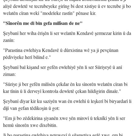
aliyê dewletê ve tecrubeyeke girîng bi dest xistiye û ev tecrube ji bo
welatên cîran wekî "modeleke rastîn" pênase kir.
"Sînorên me di bin gefa milîsan de ne"
Şeybanî her wiha êrişên li ser welatên Kendavê şermezar kirin û da
zanîn:
"Parastina ewlehiya Kendavê û dûrxistina wê ya ji pevçûnan
pêdiviyeke herî bilind e."
Şeybanî bal kişand ser gefên ewlehiyê yên li ser Sûriyeyê û anî
ziman:
"Sûriye ji ber gefên milîsên çekdar ên ku sînorên welatên cîran bi
kar tînin û li derveyî kontrola dewletê çekan hildigirin dinale."
Şeybanî diyar kir ku saziyên wan ên ewlehî û leşkerî bi biryardarî li
dijî van gefan têdikoşin û got:
"Em ji bo zêdekirina şiyanên xwe yên mirovî û teknîkî yên li ser
hemû sînorên xwe dixebitin.
Ji bo parastina ewlehiya neteweyî û silametiya gelê xwe, em bi