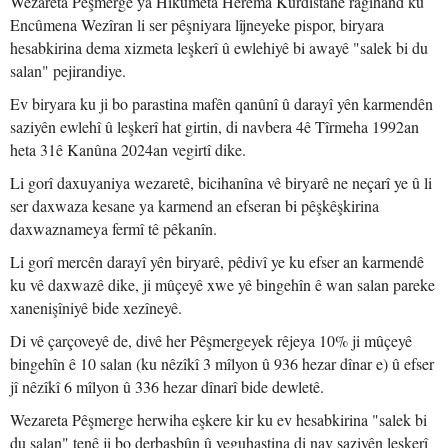
Wezareta Pêşmerge ya Hikûmeta Herêma Kurdistanê ragihand ku
Encûmena Wezîran li ser pêşniyara lîjneyeke pispor, biryara
hesabkirina dema xizmeta leşkerî û ewlehiyê bi awayê "salek bi du
salan" pejirandiye.
Ev biryara ku ji bo parastina mafên qanûnî û darayî yên karmendên
saziyên ewlehî û leşkerî hat girtin, di navbera 4ê Tîrmeha 1992an
heta 31ê Kanûna 2024an vegirtî dike.
Li gorî daxuyaniya wezaretê, bicihanîna vê biryarê ne neçarî ye û li
ser daxwaza kesane ya karmend an efseran bi pêşkêşkirina
daxwaznameya fermî tê pêkanîn.
Li gorî mercên darayî yên biryarê, pêdivî ye ku efser an karmendê
ku vê daxwazê dike, ji mûçeyê xwe yê bingehîn ê wan salan pareke
xanenişîniyê bide xezîneyê.
Di vê çarçoveyê de, divê her Pêşmergeyek rêjeya 10% ji mûçeyê
bingehîn ê 10 salan (ku nêzîkî 3 mîlyon û 936 hezar dînar e) û efser
jî nêzîkî 6 mîlyon û 336 hezar dînarî bide dewletê.
Wezareta Pêşmerge herwiha eşkere kir ku ev hesabkirina "salek bi
du salan" tenê ji bo derbasbûn û veguhastina di nav saziyên leşkerî