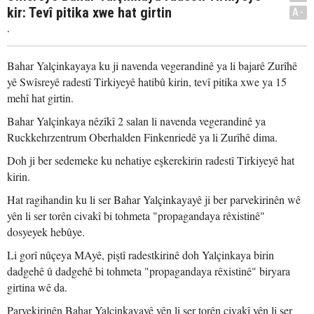
kir: Tevî pitika xwe hat girtin
A-
.
Bahar Yalçinkayaya ku ji navenda vegerandinê ya li bajarê Zurîhê
yê Swîsreyê radestî Tirkiyeyê hatibû kirin, tevî pitika xwe ya 15
mehî hat girtin.
Bahar Yalçinkaya nêzîkî 2 salan li navenda vegerandinê ya
Ruckkehrzentrum Oberhalden Finkenriedê ya li Zurîhê dima.
Doh ji ber sedemeke ku nehatiye eşkerekirin radestî Tirkiyeyê hat
kirin.
Hat ragihandin ku li ser Bahar Yalçinkayayê ji ber parvekirinên wê
yên li ser torên civakî bi tohmeta "propagandaya rêxistinê"
dosyeyek hebûye.
Li gorî nûçeya MAyê, piştî radestkirinê doh Yalçinkaya birin
dadgehê û dadgehê bi tohmeta "propagandaya rêxistinê" biryara
girtina wê da.
Parvekirinên Bahar Yalçinkayayê yên li ser torên civakî yên li ser