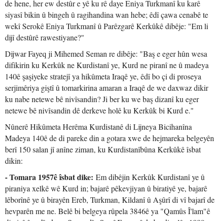
de hene, her ew destûr e yê ku rê daye Eniya Turkmanî ku karê
siyasî bikin û bingeh û ragihandina wan hebe; êdî çawa cenabê te
wekî Serokê Eniya Turkmanî û Parêzgarê Kerkûkê dibêje: "Em li
dijî destûrê rawestiyane?"
Dijwar Fayeq ji Mihemed Seman re dibêje: "Baş e eger hûn wesa
difikirin ku Kerkûk ne Kurdistanî ye, Kurd ne piranî ne û madeya
140ê şaşiyeke stratejî ya hikûmeta Iraqê ye, êdî bo çi di proseya
serjimêriya giştî û tomarkirina amaran a Iraqê de we daxwaz dikir
ku nabe netewe bê nivîsandin? Ji ber ku we baş dizanî ku eger
netewe bê nivîsandin dê derkeve holê ku Kerkûk bi Kurd e."
Nûnerê Hikûmeta Herêma Kurdistanê di Lijneya Bicihanîna
Madeya 140ê de di pareke din a gotara xwe de hejmareka belgeyên
berî 150 salan jî anîne ziman, ku Kurdistanîbûna Kerkûkê îsbat
dikin:
- Tomara 1957ê îsbat dike:
Em dibêjin Kerkûk Kurdistanî ye û
piraniya xelkê wê Kurd in; bajarê pêkevjiyan û biratiyê ye, bajarê
lêborînê ye û birayên Ereb, Turkman, Kildanî û Aşûrî di vî bajarî de
hevparên me ne. Belê bi belgeya rûpela 3846ê ya "Qamûs Î'lam"ê