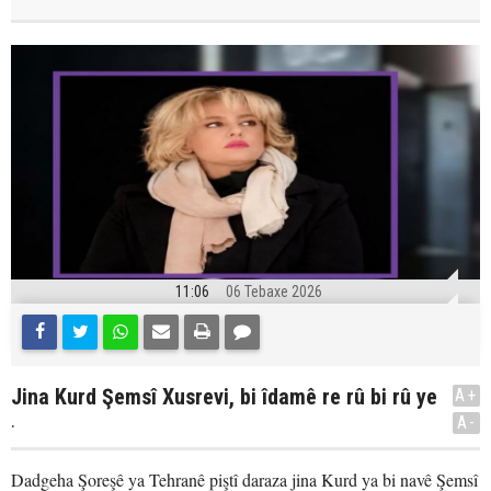
11:06
06 Tebaxe 2026
Jina Kurd Şemsî Xusrevi, bi îdamê re rû bi rû ye
A+
.
A-
Dadgeha Şoreşê ya Tehranê piştî daraza jina Kurd ya bi navê Şemsî