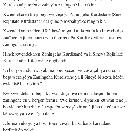
Kurdistanê ji torên civakî yên zanîngehê hat rakirin.
Xwendekarên ku ji beşa werzişê ya Zanîngeha Kurdistanê (Sine-
Rojhilatê Kurdistanê) der çûne pîrozbahiyeke rengîn kir.
Xwendekaran vîdeo ji Rûdawê re şand û da zanîn ku birêvebiriya
zanîngehê ji ber porên wan û govendên Kurdî ev vîdeo ji malpera
zanîngehê rakiriye.
Hinek xwendekarên Zanîngeha Kurdistanê ya li Sineya Rojhilatê
Kurdistanê ji Rûdawê re ragihand:
"Ji ber govendê û xuyabûna porê keçan, vîdeoya şahiya derçûna
beşa werzişê ya Zanîngeha Kurdistanê ya li Sineyê bi zexta hêzên
ewlehiyê hat rakirin."
Ew xwendekar dibêjin ku wan di şahiyê de mîna beşên din ên
zanîngehê cil û bergên fermî li xwe kirine û diyar kir ku wan tenê ji
bo vîdeoyê hinek liv û tevgerên werzişê kirine û ji bo derçûna xwe
kêfxweşiya xwe nîşan dane.
Jêbirina vîdeoyê ya li ser torên civakî bû sedema karvedanên
berfireh ên xelkê.