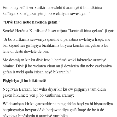
Em bi taybetî li ser xurtkirina ewlehî û aramiyê û bilindkirina
kalîteya xizmetguzariyên ji bo welatiyan rawestiyan."
"Divê Îraq nebe navenda gefan"
Serokê Herêma Kurdistanê li ser mijara "kontrolkirina çekan" jî got:
"Ji bo xurtkirina serweriya qanûnê û parastina ewlehiya Îraqê, me
bal kişand ser girîngiya bicihkirina biryara komkirina çekan a ku
tenê di destê dewletê de bin.
Me destnîşan kir ku divê Îraq li herêmê wekî faktoreke aramiyê
bimîne. Divê ji bo welatên cîran an jî dewletên din nebe çavkaniya
gefan û wekî qada êrişan neyê bikaranîn."
Piştgiriya ji bo hikûmetê
Nêçîrvan Barzanî her wiha diyar kir ku ew piştgiriya tam didin
gavên hikûmetê yên ji bo xurtkirina aramiyê.
Wî destnîşan kir ku çareserkirina pirsgirêkên heyî ya bi hişmendiya
berpirsyariya hevpar dê di berjewendiya gelê Îraqê de be û dê
pêvajoya bipêşketin û aramiyê xurt bike.