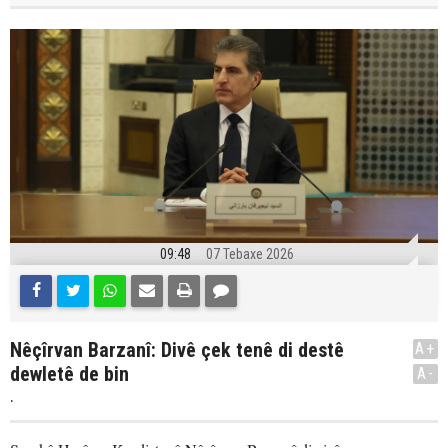
09:48
07 Tebaxe 2026
Nêçîrvan Barzanî: Divê çek tenê di destê
A+
dewletê de bin
A-
.