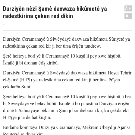
Durziyên nêzî Şamê daxwaza hikûmetê ya
A+
radestkirina çekan red dikin
A-
.
Durziyên Ceramanayê û Siwêydayê daxwaza hikûmeta Sûriyetê ya
radestkirina çekan red kir ji ber tirsa êrîşên tundrew.
Şerê hefteya borî yê li Ceramanayê 10 kuştî li pey xwe hiştibû,
Îsraîlê jî bi dronan êrîş kiribû.
Durziyên Ceramanayê û Swêydayê daxwaza hikûmeta Heyet Tehrîr
el-Şamê (HTŞ) ya radestkirina çekan red kir, ji ber tirsa êrîşên
çekdarên Sunî.
Şerê hefteya borî yê li Ceramanayê 10 kuştî li pey xwe hiştibû û ber
bi Siwêydayê ve belav bûbû. Îsraîlê ji bo parastina Durziyan êrîşên
dronê li Sahnayayê pêk anî û Şam jî bombebaran kir, ku çekdarekî
HTŞyê jî tê de hat kuştin.
Endamê komîteya Durzî ya Ceramanayê, Mekrem Ubêyd ji Ajansa
Reutersê re diyar kir: