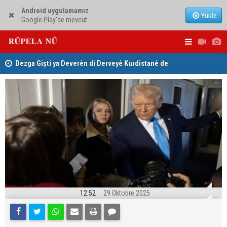
Android uygulamamız
Yükle
Google Play'de mevcut
ha
Dezga Giştî ya Deverên di Derveyê Kurdistanê de
Nêçîrvan Ba
gotinên parêzgere Kerkûkê Muhammed Saman red kir
12:52
29 Oktobre 2025