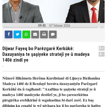
09:43
07 Tebaxe 2026
Dijwar Fayeq bo Parêzgarê Kerkûkê:
A+
Daxuyaniya te şaşiyeke stratejî ye û madeya
A-
140ê zindî ye
.
Nûnerê Hikûmeta Herêma Kurdistanê di Lijneya Bicihanîna
Madeya 140ê de li Bexdayê bersiva daxuyaniyên Parêzgarê
Kerkûkê da û ragihand: "Axaftina te şaşiyeke stratejî ye û
madeya 140ê madeyeke destûrî ye, ji bo çareserkirina
pirsgirêka erebîkirinê û veguhastina bi darê zorê. Ez baş
dibînim ku cenabê te wê nivîsara ku ji bo parêzgeha te hatiye