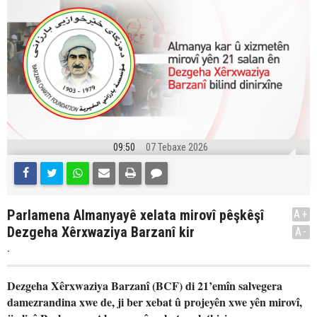
09:50
07 Tebaxe 2026
Parlamena Almanyayê xelata mirovî pêşkêşî
A+
Dezgeha Xêrxwaziya Barzanî kir
A-
.
Dezgeha Xêrxwaziya Barzanî (BCF) di 21’emîn salvegera
damezrandina xwe de, ji ber xebat û projeyên xwe yên mirovî,