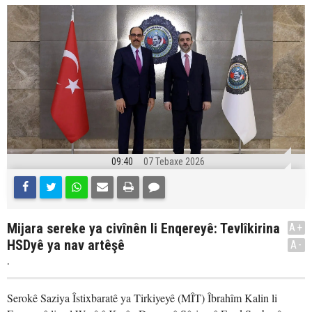
09:40
07 Tebaxe 2026
Mijara sereke ya civînên li Enqereyê: Tevlîkirina
A+
HSDyê ya nav artêşê
A-
.
Serokê Saziya Îstixbaratê ya Tirkiyeyê (MÎT) Îbrahîm Kalin li