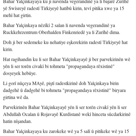
Bahar Yalçinkayaya ku ji navenda vegerandinê ya li bajarê Zurîhê
yê Swîsreyê radestî Tirkiyeyê hatibû kirin, tevî pitika xwe ya 15
mehî hat girtin.
Bahar Yalçinkaya nêzîkî 2 salan li navenda vegerandinê ya
Ruckkehrzentrum Oberhalden Finkenriedê ya li Zurîhê dima.
Doh ji ber sedemeke ku nehatiye eşkerekirin radestî Tirkiyeyê hat
kirin.
Hat ragihandin ku li ser Bahar Yalçinkayayê ji ber parvekirinên wê
yên li ser torên civakî bi tohmeta "propagandaya rêxistinê"
dosyeyek hebûye.
Li gorî nûçeya MAyê, piştî radestkirinê doh Yalçinkaya birin
dadgehê û dadgehê bi tohmeta "propagandaya rêxistinê" biryara
girtina wê da.
Parvekirinên Bahar Yalçinkayayê yên li ser torên civakî yên li ser
Abdullah Ocalan û Rojavayê Kurdistanê wekî hinceta sûcdarkirinê
hatin nîşandan.
Bahar Yalçinkayaya ku zarokeke wê ya 5 salî û pitikeke wê ya 15