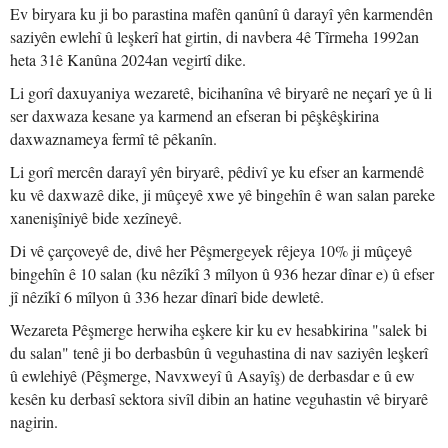
Ev biryara ku ji bo parastina mafên qanûnî û darayî yên karmendên
saziyên ewlehî û leşkerî hat girtin, di navbera 4ê Tîrmeha 1992an
heta 31ê Kanûna 2024an vegirtî dike.
Li gorî daxuyaniya wezaretê, bicihanîna vê biryarê ne neçarî ye û li
ser daxwaza kesane ya karmend an efseran bi pêşkêşkirina
daxwaznameya fermî tê pêkanîn.
Li gorî mercên darayî yên biryarê, pêdivî ye ku efser an karmendê
ku vê daxwazê dike, ji mûçeyê xwe yê bingehîn ê wan salan pareke
xanenişîniyê bide xezîneyê.
Di vê çarçoveyê de, divê her Pêşmergeyek rêjeya 10% ji mûçeyê
bingehîn ê 10 salan (ku nêzîkî 3 mîlyon û 936 hezar dînar e) û efser
jî nêzîkî 6 mîlyon û 336 hezar dînarî bide dewletê.
Wezareta Pêşmerge herwiha eşkere kir ku ev hesabkirina "salek bi
du salan" tenê ji bo derbasbûn û veguhastina di nav saziyên leşkerî
û ewlehiyê (Pêşmerge, Navxweyî û Asayîş) de derbasdar e û ew
kesên ku derbasî sektora sivîl dibin an hatine veguhastin vê biryarê
nagirin.