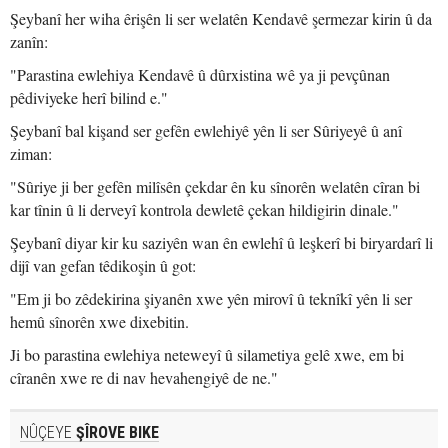
Şeybanî her wiha êrişên li ser welatên Kendavê şermezar kirin û da
zanîn:
"Parastina ewlehiya Kendavê û dûrxistina wê ya ji pevçûnan
pêdiviyeke herî bilind e."
Şeybanî bal kişand ser gefên ewlehiyê yên li ser Sûriyeyê û anî
ziman:
"Sûriye ji ber gefên milîsên çekdar ên ku sînorên welatên cîran bi
kar tînin û li derveyî kontrola dewletê çekan hildigirin dinale."
Şeybanî diyar kir ku saziyên wan ên ewlehî û leşkerî bi biryardarî li
dijî van gefan têdikoşin û got:
"Em ji bo zêdekirina şiyanên xwe yên mirovî û teknîkî yên li ser
hemû sînorên xwe dixebitin.
Ji bo parastina ewlehiya neteweyî û silametiya gelê xwe, em bi
cîranên xwe re di nav hevahengiyê de ne."
NÛÇEYE
ŞÎROVE BIKE