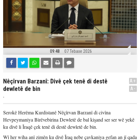
09:48
07 Tebaxe 2026
Nêçîrvan Barzanî: Divê çek tenê di destê
A+
dewletê de bin
A-
.
Serokê Herêma Kurdistanê Nêçîrvan Barzanî di civîna
Hevpeymaniya Birêvebirina Dewletê de bal kişand ser ser wê yekê
ku divê li Îraqê çek tenê di destê dewletê de bin.
Wî her wiha anî zimên ku divê Îraq nebe çavkaniya gefan an jî qada