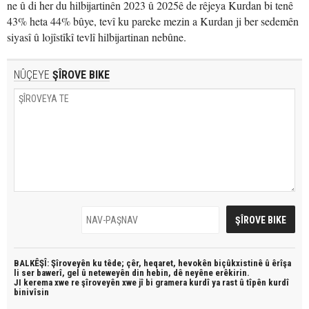
ne û di her du hilbijartinên 2023 û 2025ê de rêjeya Kurdan bi tenê
43% heta 44% bûye, tevî ku pareke mezin a Kurdan ji ber sedemên
siyasî û lojîstîkî tevlî hilbijartinan nebûne.
NÛÇEYE
ŞÎROVE BIKE
BALKÊŞÎ: Şîroveyên ku têde;
çêr, heqaret, hevokên biçûkxistinê û êrîşa
li ser bawerî, gel û neteweyên din hebin,
dê neyêne erêkirin.
JI kerema xwe re şîroveyên xwe jî bi
gramera kurdî
ya rast û
tîpên kurdî
binivîsin