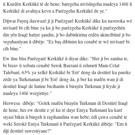
û Kurdên Kerkûkê tê de hene; baregeha nivîsîngeha madeya 140ê li
Kerkûkê di avahiya kevn a Parêzgeha Kerkûkê de ye."
Dijwar Fayeq daxwazê jî ji Parêzgarê Kerkûkê dike ku naveroka wê
nivîsarê bi cih bîne ya ku ji bo parêzgeha Kerkûkê û parêzgehên
din yên Iraqê hatiye şandin, ji bo dabînkirina erdên akincîbûnê ji bo
veguhastiyan û dibêje: "Ez baş dibînim ku cenabê te wê nivîsarê bi
cih bîne."
Ew tîne bîra Parêzgarê Kerkûkê û diyar dike: "Her ji bo zanîna te,
bi bizav û xebata cenabê Serok Barzanî û rehmetî Mam Celal
Talebanî, 63% ya xelkê Kerkûkê bi 'Erê' deng da destûrê ku pareke
zêde ya Turkmanan jî bi 'Erê' deng da, ji ber ku mafên wan jî di
destûrê Iraqê de hatine bicihanîn û birayên Turkman jî feyde ji
madeya 140ê wergirtiye."
Herwesa dibêje: "Gelek mafên birayên Turkman di Destûrê Iraqê
de hene, her ew destûr e yê ku rê daye Eniya Turkmanî ku karê
siyasî bikin û bingeh û ragihandina wan hebe; êdî çawa cenabê te
wekî Serokê Eniya Turkmanî û Parêzgarê Kerkûkê dibêje: "Em li
dijî destûrê rawestiyane?"