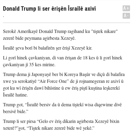
Donald Trump li ser êrişên Îsraîlê axivî
A+
.
A-
Serokê Amerîkayê Donald Trump ragihand ku "tiştek nikare"
zererê bide peymana agirbesta Xezeyê.
Îsraîlê şeva borî bi balafirên şer êrişî Xezeyê kir.
Li gorî hinek çavkaniyan, di van êrişan de 18 kes û li gorî hinek
çavkaniyan jî 35 kes mirine.
Trump dema ji Japonyayê ber bi Koreya Başûr ve diçû di balafira
xwe ya serokatiyê “Air Force One” de ji rojnamegeran re axivî û
got ku wî êrişên dawî bihîstine û ew êriş piştî kuştina leşkerekî
Îsraîlê hatine.
Trump got, “Îsraîlê bersiv da û dema tiştekî wisa diqewime divê
bersivê bide.”
Trump li ser pirsa “Gelo ev êriş dikarin agirbesta Xezeyê bixin
xeterê?”got, “Tiştek nikare zererê bide wê yekê.”