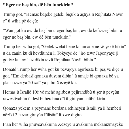
"Eger ne baş bin, dê bên tunekirin"
Trump got, “Hemas beşeke gelekî biçûk a aştiya li Rojhilata Navîn
e” û wiha pê de çû:
“Wan got ku ew dê baş bin û eger baş bin, ew dê kêfxweş bibin û
eger ne baş bin, ew dê bên tunekirin.”
Trump her wiha got, "Gelek welat hene ku amade ne vê yekê bikin"
û da zanîn ku di hevdîtinên li Tokyoyê de "îro tewr Japonyayê jî
gotiye ku ew hez dikin tevlî Rojhilata Navîn bibin."
Donald Trump her wiha got ku pêvajoya agirbestê bi pêş ve diçe û
got, "Em derbasî qonaxa duyem dibin" û amaje bi qonaxa bê ya
plana xwe ya 20 xalî ya ji bo Xezeyê kir.
Hemas û Îsraîlê 10ê vê mehê agirbest pejirandibû û şer û pevçûn
rawestiyabûn û dest bi berdana dîl û girtiyan hatibû kirin.
Qonaxa yekem a peymanê berdana rehîneyên Îsraîlî ya li hemberî
nêzîkî 2 hezar girtiyên Filistînî li xwe digire.
Plan her wiha jinûveavakirina Xezeyê û avakirina mekanîzmayeke