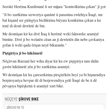
Serokê Herêma Kurdistanê li ser mijara "kontrolkirina çekan" jî got:
"Ji bo xurtkirina serweriya qanûnê û parastina ewlehiya Îraqê, me
bal kişand ser girîngiya bicihkirina biryara komkirina çekan a ku
tenê di destê dewletê de bin.
Me destnîşan kir ku divê Îraq li herêmê wekî faktoreke aramiyê
bimîne. Divê ji bo welatên cîran an jî dewletên din nebe çavkaniya
gefan û wekî qada êrişan neyê bikaranîn."
Piştgiriya ji bo hikûmetê
Nêçîrvan Barzanî her wiha diyar kir ku ew piştgiriya tam didin
gavên hikûmetê yên ji bo xurtkirina aramiyê.
Wî destnîşan kir ku çareserkirina pirsgirêkên heyî ya bi hişmendiya
berpirsyariya hevpar dê di berjewendiya gelê Îraqê de be û dê
pêvajoya bipêşketin û aramiyê xurt bike.
NÛÇEYE
ŞÎROVE BIKE