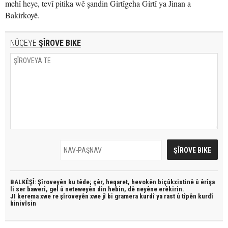
mehî heye, tevî pitika wê şandin Girtîgeha Girtî ya Jinan a
Bakirkoyê.
NÛÇEYE
ŞÎROVE BIKE
BALKÊŞÎ: Şîroveyên ku têde;
çêr, heqaret, hevokên biçûkxistinê û êrîşa
li ser bawerî, gel û neteweyên din hebin,
dê neyêne erêkirin.
JI kerema xwe re şîroveyên xwe jî bi
gramera kurdî
ya rast û
tîpên kurdî
binivîsin