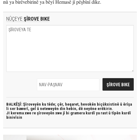
nû ya birêvebirinê ya bêyî Hemasê jî pêşbînî dike.
NÛÇEYE
ŞÎROVE BIKE
BALKÊŞÎ: Şîroveyên ku têde;
çêr, heqaret, hevokên biçûkxistinê û êrîşa
li ser bawerî, gel û neteweyên din hebin,
dê neyêne erêkirin.
JI kerema xwe re şîroveyên xwe jî bi
gramera kurdî
ya rast û
tîpên kurdî
binivîsin