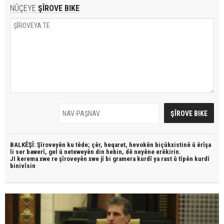
NÛÇEYE
ŞÎROVE BIKE
BALKÊŞÎ: Şîroveyên ku têde;
çêr, heqaret, hevokên biçûkxistinê û êrîşa
li ser bawerî, gel û neteweyên din hebin,
dê neyêne erêkirin.
JI kerema xwe re şîroveyên xwe jî bi
gramera kurdî
ya rast û
tîpên kurdî
binivîsin