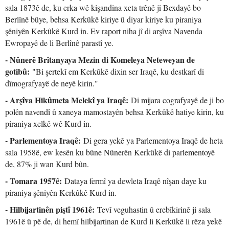
sala 1873ê de, ku erka wê kişandina xeta trênê ji Bexdayê bo
Berlînê bûye, behsa Kerkûkê kiriye û diyar kiriye ku piraniya
şêniyên Kerkûkê Kurd in. Ev raport niha jî di arşîva Navenda
Ewropayê de li Berlînê parastî ye.
- Nûnerê Brîtanyaya Mezin di Komeleya Neteweyan de
gotibû:
"Bi şertekî em Kerkûkê dixin ser Iraqê, ku destkarî di
dîmografyayê de neyê kirin."
- Arşîva Hikûmeta Melekî ya Iraqê:
Di mijara cografyayê de ji bo
polên navendî û xaneya mamostayên behsa Kerkûkê hatiye kirin, ku
piraniya xelkê wê Kurd in.
- Parlementoya Iraqê:
Di gera yekê ya Parlementoya Iraqê de heta
sala 1958ê, ew kesên ku bûne Nûnerên Kerkûkê di parlementoyê
de, 87% ji wan Kurd bûn.
- Tomara 1957ê:
Dataya fermî ya dewleta Iraqê nîşan daye ku
piraniya şêniyên Kerkûkê Kurd in.
- Hilbijartinên piştî 1961ê:
Tevî veguhastin û erebîkirinê ji sala
1961ê û pê de, di hemî hilbijartinan de Kurd li Kerkûkê li rêza yekê