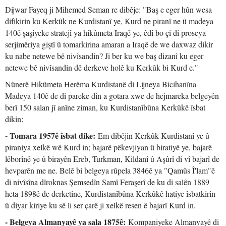
Dijwar Fayeq ji Mihemed Seman re dibêje: "Baş e eger hûn wesa
difikirin ku Kerkûk ne Kurdistanî ye, Kurd ne piranî ne û madeya
140ê şaşiyeke stratejî ya hikûmeta Iraqê ye, êdî bo çi di proseya
serjimêriya giştî û tomarkirina amaran a Iraqê de we daxwaz dikir
ku nabe netewe bê nivîsandin? Ji ber ku we baş dizanî ku eger
netewe bê nivîsandin dê derkeve holê ku Kerkûk bi Kurd e."
Nûnerê Hikûmeta Herêma Kurdistanê di Lijneya Bicihanîna
Madeya 140ê de di pareke din a gotara xwe de hejmareka belgeyên
berî 150 salan jî anîne ziman, ku Kurdistanîbûna Kerkûkê îsbat
dikin:
- Tomara 1957ê îsbat dike:
Em dibêjin Kerkûk Kurdistanî ye û
piraniya xelkê wê Kurd in; bajarê pêkevjiyan û biratiyê ye, bajarê
lêborînê ye û birayên Ereb, Turkman, Kildanî û Aşûrî di vî bajarî de
hevparên me ne. Belê bi belgeya rûpela 3846ê ya "Qamûs Î'lam"ê
di nivîsîna dîroknas Şemsedîn Samî Feraşerî de ku di salên 1889
heta 1898ê de derketine, Kurdistanîbûna Kerkûkê hatiye îsbatkirin
û diyar kiriye ku sê li ser çarê ji xelkê resen ê bajarî Kurd in.
- Belgeya Almanyayê ya sala 1875ê:
Kompaniyeke Almanyayê di