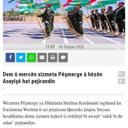
11:07
06 Tebaxe 2026
Dem û mercên xizmeta Pêşmerge û hêzên
A+
Asayîşê hat pejirandin
A-
.
Wezareta Pêşmerge ya Hikûmeta Herêma Kurdistanê ragihand ku
Encûmena Wezîran li ser pêşniyara lîjneyeke pispor, biryara
hesabkirina dema xizmeta leşkerî û ewlehiyê bi awayê "salek bi du
salan" pejirandiye.