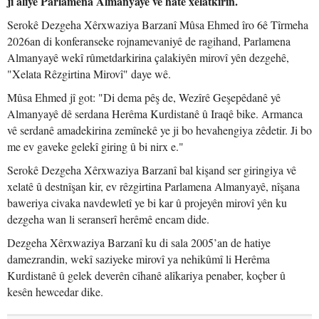
ji aliyê Parlamena Almanyayê ve hate xelatkirin.
Serokê Dezgeha Xêrxwaziya Barzanî Mûsa Ehmed îro 6ê Tîrmeha
2026an di konferanseke rojnamevaniyê de ragihand, Parlamena
Almanyayê wekî rûmetdarkirina çalakiyên mirovî yên dezgehê,
"Xelata Rêzgirtina Mirovî" daye wê.
Mûsa Ehmed jî got: "Di dema pêş de, Wezîrê Geşepêdanê yê
Almanyayê dê serdana Herêma Kurdistanê û Iraqê bike. Armanca
vê serdanê amadekirina zemînekê ye ji bo hevahengiya zêdetir. Ji bo
me ev gaveke gelekî giring û bi nirx e."
Serokê Dezgeha Xêrxwaziya Barzanî bal kişand ser giringiya vê
xelatê û destnîşan kir, ev rêzgirtina Parlamena Almanyayê, nîşana
baweriya civaka navdewletî ye bi kar û projeyên mirovî yên ku
dezgeha wan li seranserî herêmê encam dide.
Dezgeha Xêrxwaziya Barzanî ku di sala 2005’an de hatiye
damezrandin, wekî saziyeke mirovî ya nehikûmî li Herêma
Kurdistanê û gelek deverên cîhanê alîkariya penaber, koçber û
kesên hewcedar dike.