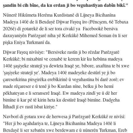
şandin bi cih bîne, da ku erdan ji bo veguhastiyan dabîn bikî."
Nûnerê Hikûmeta Herêma Kurdistanê di Lijneya Bicihanîna
Madeya 140ê de li Bexdayê Dijwar Fayeq îro (Pêncşem, 6ê Tebaxa
2026ê) di gotarekê de li ser tora civakî ya Facebookê bersiva
daxuyaniyên Parêzgarê niha yê Kerkûkê Mihemed Seman ên li ser
pişka Eniya Turkmanî da.
Dijwar Fayeq nivîsiye: "Bersiveke rastîn ji bo rêzdar Parêzgarê
Kerkûkê; bi mixabinî ve cenabê te kerem kir ku hebûna madeya
140ê şaşiyeke stratejî ya dewleta Iraqê ye, bibore, axaftina te bi xwe
'şaşiyeke stratejî ye'. Madeya 140ê madeyeke destûrî ye ji bo
çareserkirina pirsgirêka erebîkirinê û veguhastina bi darê zorê; ev
made rêçareser e û tenê ji bo Kurdan nîne, belku ji bo hemî
pêkhateyan e li seranserê Iraqê. Ew madeya zindî ye û dê her
bimîne û kar pê tê kirin heta ku destûrê Iraqê bimîne. Dadgeha
Îtîhadî jî ev rastî îsbat kiriye."
Navborî di gotara xwe de herwesa ji Parêzgarê Kerkûkê re nivîsî:
"Her ji bo agahdariya te, Lijneya Bicihanîna Madeya 140ê li
Bexdayê li ser xebatên xwe berdewam e û nûnerên Turkman, Ereb