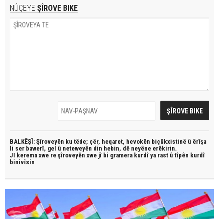
NÛÇEYE
ŞÎROVE BIKE
BALKÊŞÎ: Şîroveyên ku têde;
çêr, heqaret, hevokên biçûkxistinê û êrîşa
li ser bawerî, gel û neteweyên din hebin,
dê neyêne erêkirin.
JI kerema xwe re şîroveyên xwe jî bi
gramera kurdî
ya rast û
tîpên kurdî
binivîsin