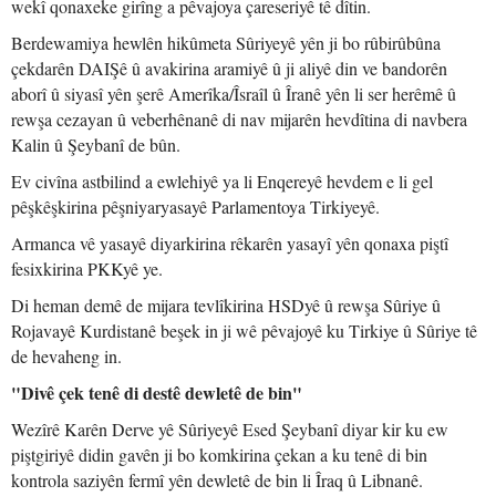
wekî qonaxeke girîng a pêvajoya çareseriyê tê dîtin.
Berdewamiya hewlên hikûmeta Sûriyeyê yên ji bo rûbirûbûna
çekdarên DAIŞê û avakirina aramiyê û ji aliyê din ve bandorên
aborî û siyasî yên şerê Amerîka/Îsraîl û Îranê yên li ser herêmê û
rewşa cezayan û veberhênanê di nav mijarên hevdîtina di navbera
Kalin û Şeybanî de bûn.
Ev civîna astbilind a ewlehiyê ya li Enqereyê hevdem e li gel
pêşkêşkirina pêşniyaryasayê Parlamentoya Tirkiyeyê.
Armanca vê yasayê diyarkirina rêkarên yasayî yên qonaxa piştî
fesixkirina PKKyê ye.
Di heman demê de mijara tevlîkirina HSDyê û rewşa Sûriye û
Rojavayê Kurdistanê beşek in ji wê pêvajoyê ku Tirkiye û Sûriye tê
de hevaheng in.
"Divê çek tenê di destê dewletê de bin"
Wezîrê Karên Derve yê Sûriyeyê Esed Şeybanî diyar kir ku ew
piştgiriyê didin gavên ji bo komkirina çekan a ku tenê di bin
kontrola saziyên fermî yên dewletê de bin li Îraq û Libnanê.