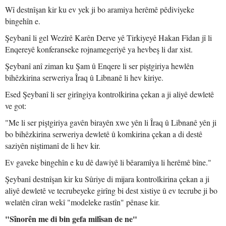
Wî destnîşan kir ku ev yek ji bo aramiya herêmê pêdiviyeke
bingehîn e.
Şeybanî li gel Wezîrê Karên Derve yê Tirkiyeyê Hakan Fîdan jî li
Enqereyê konferanseke rojnamegeriyê ya hevbeş li dar xist.
Şeybanî anî ziman ku Şam û Enqere li ser piştgiriya hewlên
bihêzkirina serweriya Îraq û Libnanê li hev kiriye.
Esed Şeybanî li ser girîngiya kontrolkirina çekan a ji aliyê dewletê
ve got:
"Me li ser piştgiriya gavên birayên xwe yên li Îraq û Libnanê yên ji
bo bihêzkirina serweriya dewletê û komkirina çekan a di destê
saziyên niştimanî de li hev kir.
Ev gaveke bingehîn e ku dê dawiyê li bêaramîya li herêmê bîne."
Şeybanî destnîşan kir ku Sûriye di mijara kontrolkirina çekan a ji
aliyê dewletê ve tecrubeyeke girîng bi dest xistiye û ev tecrube ji bo
welatên cîran wekî "modeleke rastîn" pênase kir.
"Sînorên me di bin gefa milîsan de ne"