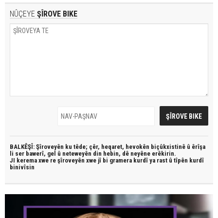
NÛÇEYE
ŞÎROVE BIKE
BALKÊŞÎ: Şîroveyên ku têde;
çêr, heqaret, hevokên biçûkxistinê û êrîşa
li ser bawerî, gel û neteweyên din hebin,
dê neyêne erêkirin.
JI kerema xwe re şîroveyên xwe jî bi
gramera kurdî
ya rast û
tîpên kurdî
binivîsin