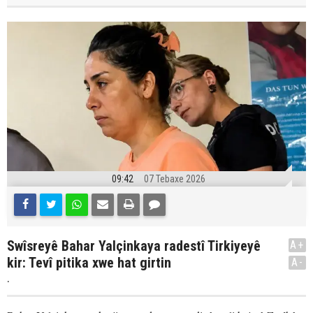
09:42
07 Tebaxe 2026
Swîsreyê Bahar Yalçinkaya radestî Tirkiyeyê
A+
kir: Tevî pitika xwe hat girtin
A-
.