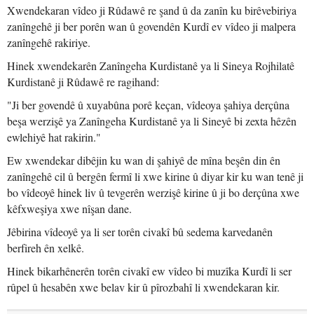
Xwendekaran vîdeo ji Rûdawê re şand û da zanîn ku birêvebiriya
zanîngehê ji ber porên wan û govendên Kurdî ev vîdeo ji malpera
zanîngehê rakiriye.
Hinek xwendekarên Zanîngeha Kurdistanê ya li Sineya Rojhilatê
Kurdistanê ji Rûdawê re ragihand:
"Ji ber govendê û xuyabûna porê keçan, vîdeoya şahiya derçûna
beşa werzişê ya Zanîngeha Kurdistanê ya li Sineyê bi zexta hêzên
ewlehiyê hat rakirin."
Ew xwendekar dibêjin ku wan di şahiyê de mîna beşên din ên
zanîngehê cil û bergên fermî li xwe kirine û diyar kir ku wan tenê ji
bo vîdeoyê hinek liv û tevgerên werzişê kirine û ji bo derçûna xwe
kêfxweşiya xwe nîşan dane.
Jêbirina vîdeoyê ya li ser torên civakî bû sedema karvedanên
berfireh ên xelkê.
Hinek bikarhênerên torên civakî ew vîdeo bi muzîka Kurdî li ser
rûpel û hesabên xwe belav kir û pîrozbahî li xwendekaran kir.