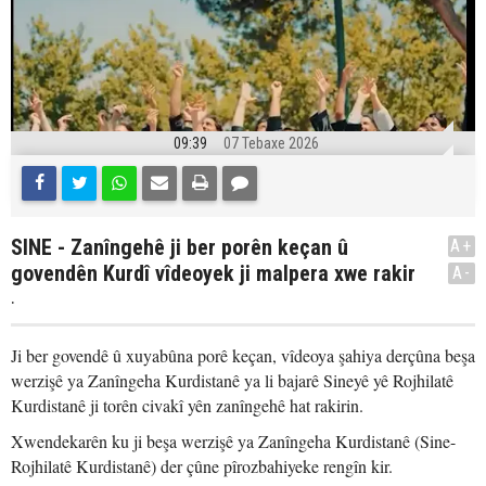
09:39
07 Tebaxe 2026
SINE - Zanîngehê ji ber porên keçan û
A+
govendên Kurdî vîdeoyek ji malpera xwe rakir
A-
.
Ji ber govendê û xuyabûna porê keçan, vîdeoya şahiya derçûna beşa
werzişê ya Zanîngeha Kurdistanê ya li bajarê Sineyê yê Rojhilatê
Kurdistanê ji torên civakî yên zanîngehê hat rakirin.
Xwendekarên ku ji beşa werzişê ya Zanîngeha Kurdistanê (Sine-
Rojhilatê Kurdistanê) der çûne pîrozbahiyeke rengîn kir.