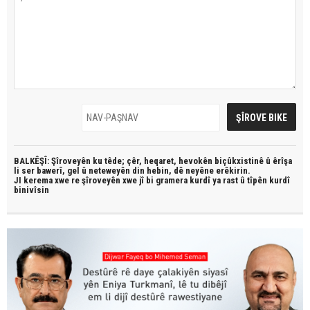
BALKÊŞÎ: Şîroveyên ku têde;
çêr, heqaret, hevokên biçûkxistinê û êrîşa
li ser bawerî, gel û neteweyên din hebin,
dê neyêne erêkirin.
JI kerema xwe re şîroveyên xwe jî bi
gramera kurdî
ya rast û
tîpên kurdî
binivîsin