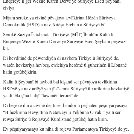
Enqereyê li gel Wezîrê Karên Derve yê Sûriyeyê Esed Şeybanî
civiya.
Mijara sereke ya civînê pêvajoya tevlîkirina Hêzên Sûriyeya
Demokratîk (HSD) a nav Artêşa Ereban a Sûriyeyê bû.
Serokê Saziya Îstixbarata Tirkiyeyê (MÎT) Îbrahîm Kalin li
Enqereyê Wezîrê Karên Derve yê Sûriyeyê Esed Şeybanî pêşwazî
kir.
Di hevdîtinê de pêwendiyên di navbera Tirkiye û Sûriyeyê de,
warên hevkariya hevbeş, ewlehiya herêmê û guherînên li Libnanê
hatin gotûbêjkirin.
Kalin û Şeybanî bi taybetî bal kişand ser pêvajoya tevlîkirina
HSDyê ya nav artêşê yan jî sîstema Sûriyeyê û xurtkirina hevkariyê
ya di têkoşîna li dijî “tawanên terorê” de.
Di beşeke din a civînê de, li ser bandor û pêşhatên pêşniyaryasaya
“Bihêzkirina Hevgirtina Neteweyî û Yekbûna Civakî” ya li ser
rewşa Sûriye û Rojavayê Kurdistanê gotûbêj hatin kirin.
Ev pêşniyaryasaya ku niha di rojeva Parlamentoya Tirkiyeyê de ye,