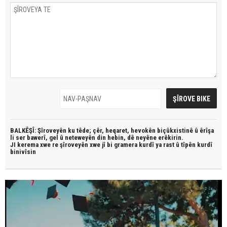
BALKÊŞÎ: Şîroveyên ku têde;
çêr, heqaret, hevokên biçûkxistinê û êrîşa
li ser bawerî, gel û neteweyên din hebin,
dê neyêne erêkirin.
JI kerema xwe re şîroveyên xwe jî bi
gramera kurdî
ya rast û
tîpên kurdî
binivîsin