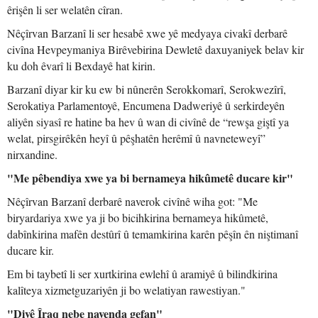
êrişên li ser welatên cîran.
Nêçîrvan Barzanî li ser hesabê xwe yê medyaya civakî derbarê
civîna Hevpeymaniya Birêvebirina Dewletê daxuyaniyek belav kir
ku doh êvarî li Bexdayê hat kirin.
Barzanî diyar kir ku ew bi nûnerên Serokkomarî, Serokwezîrî,
Serokatiya Parlamentoyê, Encumena Dadweriyê û serkirdeyên
aliyên siyasî re hatine ba hev û wan di civînê de “rewşa giştî ya
welat, pirsgirêkên heyî û pêşhatên herêmî û navneteweyî”
nirxandine.
"Me pêbendiya xwe ya bi bernameya hikûmetê ducare kir"
Nêçîrvan Barzanî derbarê naverok civînê wiha got: "Me
biryardariya xwe ya ji bo bicihkirina bernameya hikûmetê,
dabînkirina mafên destûrî û temamkirina karên pêşîn ên niştimanî
ducare kir.
Em bi taybetî li ser xurtkirina ewlehî û aramiyê û bilindkirina
kalîteya xizmetguzariyên ji bo welatiyan rawestiyan."
"Divê Îraq nebe navenda gefan"