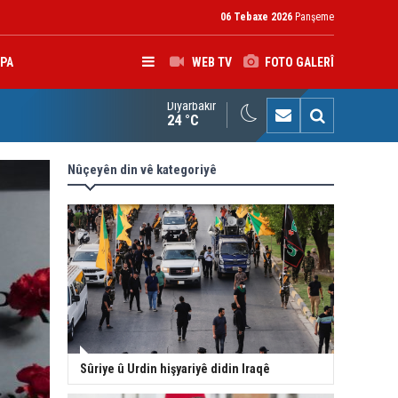
06 Tebaxe 2026
Panşeme
PA
WEB TV
FOTO GALERÎ
Diyarbakır
ken Cemalê bersiv da: Gelo YPJ tevlî Wezareta Karên Navxwe di
24 °C
Nûçeyên din vê kategoriyê
Sûriye û Urdin hişyariyê didin Iraqê