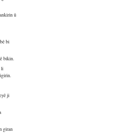
ankirin û
bê bi
ê bikin.
li
igirin.
yê ji
a
n giran