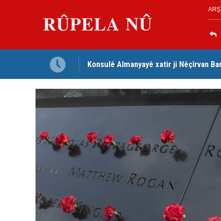
ARŞ
ena li gel wî axivî
Konsulê Almanyayê xatir ji Nêçîrvan Ba