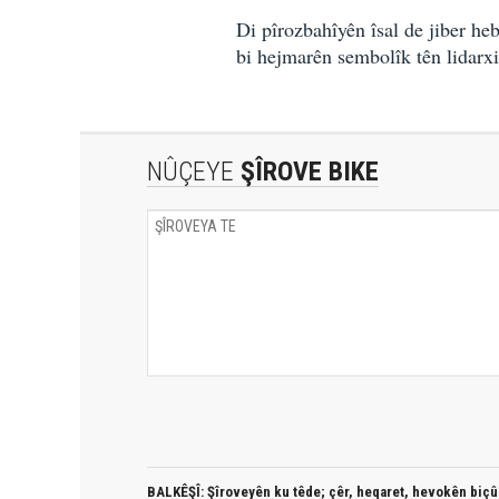
Di pîrozbahîyên îsal de jiber he
bi hejmarên sembolîk tên lidarxi
NÛÇEYE
ŞÎROVE BIKE
BALKÊŞÎ: Şîroveyên ku têde;
çêr, heqaret, hevokên biçûk