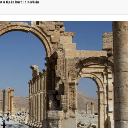
st û
tîpên kurdî
binivîsin