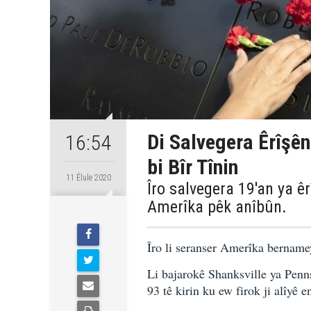
Di Salvegera Êrîşên
16:54
bi Bîr Tînin
11 Êlule 2020
Îro salvegera 19'an ya êrî
Amerîka pêk anîbûn.
Îro li seranser Amerîka bernamey
Li bajarokê Shanksville ya Penns
93 tê kirin ku ew firok ji alîyê