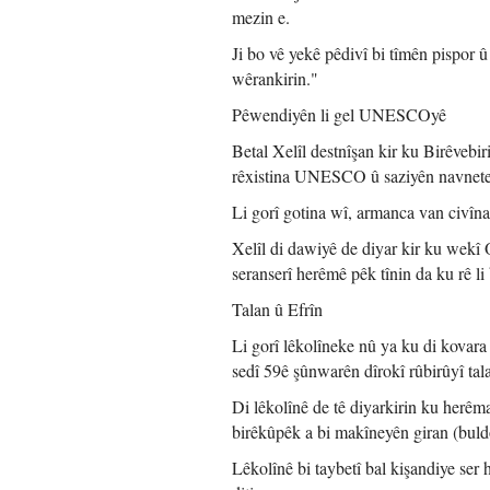
mezin e.
Ji bo vê yekê pêdivî bi tîmên pispor 
wêrankirin."
Pêwendiyên li gel UNESCOyê
Betal Xelîl destnîşan kir ku Birêve
rêxistina UNESCO û saziyên navnetew
Li gorî gotina wî, armanca van civînan
Xelîl di dawiyê de diyar kir ku wekî 
seranserî herêmê pêk tînin da ku rê li
Talan û Efrîn
Li gorî lêkolîneke nû ya ku di kovara
sedî 59ê şûnwarên dîrokî rûbirûyî tal
Di lêkolînê de tê diyarkirin ku herêm
birêkûpêk a bi makîneyên giran (buld
Lêkolînê bi taybetî bal kişandiye ser