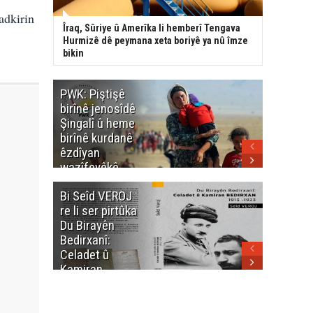
adkirin
Îraq, Sûriye û Amerîka li hemberî Tengava
Hurmizê dê peymana xeta boriyê ya nû îmze
bikin
PWK: Piştişê
PWK: Ma
birînê jenosîdê
şehîdan
Şingalî û heme
Enfalê
birînê kurdanê
Barzanîy
êzdîyan
hurmet 
wazîfeyêkê
kenê
neteweyî yê
Bi Seîd VEROJ
Wezîra
heme kurdanê
re li ser pirtûka
Berhema
dinya yo
Du Birayên
Cengî y
Bedirxanî:
Pakistan
Celadet û
û hevjîn
Kamiran
em Kurd
Bedirxan
(1913 -1923)