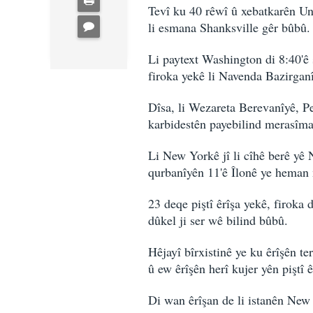
Tevî ku 40 rêwî û xebatkarên Uni
li esmana Shanksville gêr bûbû.
Li paytext Washington di 8:40'ê
firoka yekê li Navenda Bazirganî
Dîsa, li Wezareta Berevanîyê, P
karbidestên payebilind merasîma 
Li New Yorkê jî li cîhê berê yê
qurbanîyên 11'ê Îlonê ye heman 
23 deqe piştî êrîşa yekê, firok
dûkel ji ser wê bilind bûbû.
Hêjayî bîrxistinê ye ku êrîşên te
û ew êrîşên herî kujer yên piştî 
Di wan êrîşan de li istanên New 