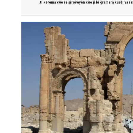
JI kerema xwe re şîroveyên xwe jî bi
gramera kurdî
ya ra