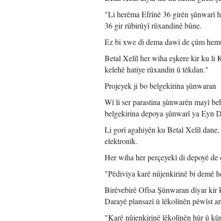
"Li herêma Efrînê 36 girên şûnwarî 
36 gir rûbirûyî rûxandinê bûne.
Ez bi xwe di dema dawî de çûm hemû 
Betal Xelîl her wiha eşkere kir ku li
kelehê hatiye rûxandin û têkdan."
Projeyek ji bo belgekirina şûnwaran
Wî li ser parastina şûnwarên mayî be
belgekirina depoya şûnwarî ya Eyn D
Li gorî agahiyên ku Betal Xelîl dane,
elektronîk.
Her wiha her perçeyekî di depoyê de 
"Pêdiviya karê nûjenkirinê bi demê h
Birêvebirê Ofîsa Şûnwaran diyar kir
Darayê plansazî û lêkolînên pêwîst am
"Karê nûjenkirinê lêkolînên hûr û kûr