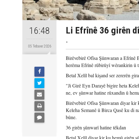
Li Efrînê 36 girên d
16:48
.
05 Tebaxe 2026
Birêvebirê Ofîsa Şûnwaran a Efrînê B
herêma Efrînê rûbirûyî wêrankirin û t
Betal Xelîl bal kişand ser zererên gir
"Ji Girê Eyn Darayê bigire heta Kele
ne, ev şûnwar hatine rûxandin û hema
Birêvebirê Ofîsa Şûnwaran diyar kir
Keleha Semanê û Birca Qasê ku di nav
bûne.
36 girên şûnwarî hatine têkdan
Betal Xelîl diyar kir ku hemû girên şû