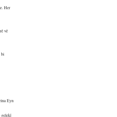
e. Her
rê vê
 bi
rina Eyn
 gelekî