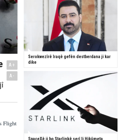
Serokwezîrê Iraqê gefên destberdana ji kar
e
dike
A+
A-
jî
s Flight
SpaceXê ji bo Starlinkê serî li Hikûmeta