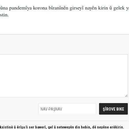
bûna pandemîya korona bîranînên girseyî nayên kirin û gelek y
stin.
xistinê û êrîşa li ser bawerî, gel û neteweyên din hebin,
dê neyêne erêkirin.