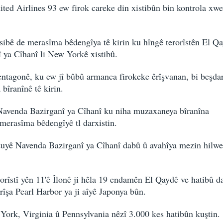
ted Airlines 93 ew firok careke din xistibûn bin kontrola xwe
 sibê de merasîma bêdengîya tê kirin ku hîngê terorîstên El Q
 ya Cîhanî li New Yorkê xistibû.
entagonê, ku ew jî bûbû armanca firokeke êrîşvanan, bi beşda
bîranînê tê kirin.
 Navenda Bazirganî ya Cîhanî ku niha muzaxaneya bîranîna
merasîma bêdengîyê tl darxistin.
a duyê Navenda Bazirganî ya Cîhanî dabû û avahîya mezin hilwe
rorîstî yên 11'ê Îlonê ji hêla 19 endamên El Qaydê ve hatibû da
êrîşa Pearl Harbor ya ji aîyê Japonya bûn.
York, Virginia û Pennsylvania nêzî 3.000 kes hatibûn kuştin.