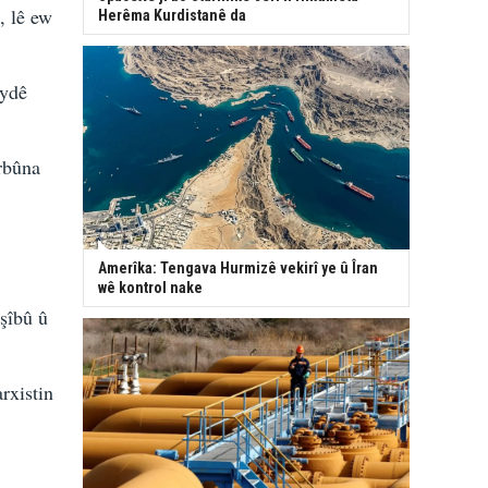
, lê ew
Herêma Kurdistanê da
aydê
rbûna
Amerîka: Tengava Hurmizê vekirî ye û Îran
wê kontrol nake
şîbû û
rxistin