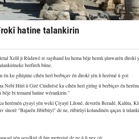
îrokî hatine talankirin
etal Xelîl ji Rûdawê re ragihand ku hema bêje hemû şûnwarên dîrokî y
alankirineke berfireh bûne.
an ên ku gihîştine cihên herî berbiçav ên dîrokî yên li herêmê û got:
ha Nebî Hûrî û Girê Cindirêsê ku cihên herî girîng û berbiçav ên herêm
 bêje bi temamî hatine wêrankirin."
 ku herêmên çiyayî yên wekî Çiyayê Lîlonê, deverên Beradê, Kalûta, Kî
 sînorê "Bajarên Jibîrbûyî" de ne, rûbirûyî kolandinên qaçax û talanki
nwarî yên qeydkirî di bin metirsiyê de ne û li pey çû: