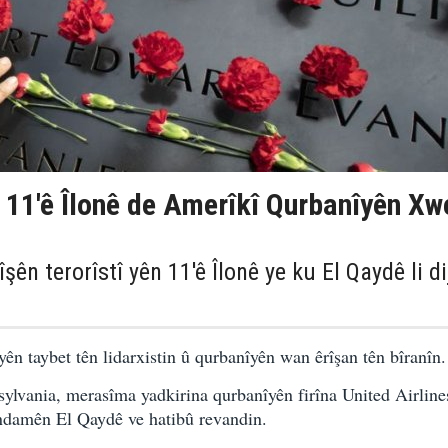
 11'ê Îlonê de Amerîkî Qurbanîyên Xw
şên terorîstî yên 11'ê Îlonê ye ku El Qaydê li di
ên taybet tên lidarxistin û qurbanîyên wan êrîşan tên bîranîn.
ylvania, merasîma yadkirina qurbanîyên firîna United Airline
 endamên El Qaydê ve hatibû revandin.