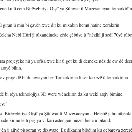
hene ku li cem Birêvebiriya Giştî ya Şûnwar û Muzexaneyan tomarkirî n
giran û min bi çavên xwe dît ku mixabin hemû hatine xerakirin."
 Keleha Nebî Hûrî jî rûxandineke zêde çêbûye û "nêzîkî ji sedî 70yê rûbe
hsa projeyeke nû ya ofîsa xwe kir û got ku di demeke nêz de ew dê dest
arayê bikin.
 ev proje dê bi du awayan be: Tomarkirina li ser kaxezê û tomarkirina
dê bi rêya teknolojiya 3D were wênekirin da ku wekî arşîv bimîne.
eye"
 ku Birêvebiriya Giştî ya Şûnwar û Muzexaneyan a Helebê ji bo nûjenki
ade kirine lê li pêşiya vî karî astengên mezin hene û biland:
 ên ji aliyê pisporan ve dixwaze. Ez dikarim bibêjim ku qebareya zererê