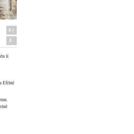
A+
A-
ên li
a Efrînê
mar,
rinê