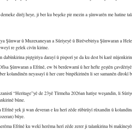
û demeke dirêj heye, ji ber ku beşeke pir mezin a şûnwarên me hatine tal
biriya Şûnwar û Muzexaneyan a Sûriyeyê û Birêvebiriya Şûnwaran a Hele
eyî re gelek civîn kirine.
 dabînkirina piştgiriya darayî û pisporî ye da ku dest bi karê nûjenkirin
Ofîsa Şûnwaran a Efrînê, ew bi berdewamî û her hefte geştên çavdêriyê 
 ber kolandinên neyasayî û her cure binpêkirinên li ser samanên dîrokî b
 zanistî “Heritage”yê de 23yê Tîrmeha 2026an hatiye weşandin, li Sûriye
ankirinê bûne.
a Efrînê yek ji wan deveran e ku herî zêde rûbirûyî rûxandin û kolandin
ozeran) bûye.
 herêma Efrînê ku wekî herêma herî zêde zerer ji talankirina bi makîneyê