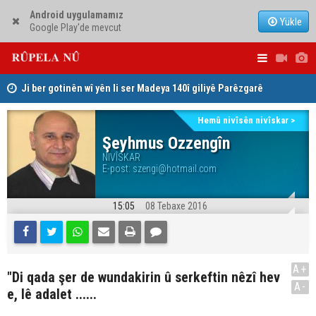
Android uygulamamız
Yükle
Google Play'de mevcut
Ji ber gotinên wî yên li ser Madeya 140î giliyê Parêzgarê
Şeva helbe
Kerkûkê kir
Düsseldor
Hemû nivîsên nivîskar >
Şeyhmus Ozzengîn
NIVÎSKAR
E-post:
szengi@hotmail.com
15:05
08 Tebaxe 2016
A+
"Di qada şer de wundakirin û serkeftin nêzî hev
A-
e, lê adalet ......