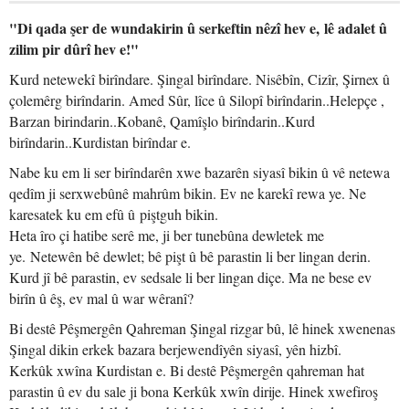
"Di qada şer de wundakirin û serkeftin nêzî hev e, lê adalet û
zilim pir dûrî hev e!"
Kurd netewekî birîndare. Şingal birîndare. Nisêbîn, Cizîr, Şirnex û
çolemêrg birîndarin. Amed Sûr, lîce û Silopî birîndarin..Helepçe ,
Barzan birindarin..Kobanê, Qamîşlo birîndarin..Kurd
birîndarin..Kurdistan birîndar e.
Nabe ku em li ser birîndarên xwe bazarên siyasî bikin û vê netewa
qedîm ji serxwebûnê mahrûm bikin. Ev ne karekî rewa ye. Ne
karesatek ku em efû û piştguh bikin.
Heta îro çi hatibe serê me, ji ber tunebûna dewletek me
ye. Netewên bê dewlet; bê pişt û bê parastin li ber lingan derin.
Kurd jî bê parastin, ev sedsale li ber lingan diçe. Ma ne bese ev
birîn û êş, ev mal û war wêranî?
Bi destê Pêşmergên Qahreman Şingal rizgar bû, lê hinek xwenenas
Şingal dikin erkek bazara berjewendîyên siyasî, yên hizbî.
Kerkûk xwîna Kurdistan e. Bi destê Pêşmergên qahreman hat
parastin û ev du sale ji bona Kerkûk xwîn dirije. Hinek xwefiroş