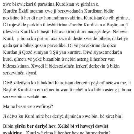
xwe bi ewlekarî û parastina Kurdistan ve girêdan e.
Kurdên Êzîdî tucaran xwe ji berxwedanên Kurdistan bidûr
nexistine û her di nav honandina avakirina Kurdistan'de cîh girtine..
Di rojevê de parkirin û tesbitkirina sînorên Kurdistan a Başûr, an jî
(dewleta Kurd ku li başûr bêt avakirin) di munaqeşê deye. Netewa
Kurd, ji bona ku pirtirîn axa xwe di destê xwe de bihêle, daketiye
qada şer û bihêz qozan parvedike. Di vê parvekirinê de qozê
Kurdan ji Qozê suniyan û Şiî yan xurttire. Divê siyasetmedarên
kurd, qîmeta vê yekê bizanibin û nebin asteng li henber van
bidestxistinan. Xwedî li bidestxistinên lerkerî derkevin û bikin
serkevtinên siyasî.
Divê xeletîyên ku li bakûrê Kurdistan derketin pêşberî netewa me, li
Başûrê Kurdistan em rê nedin wan û nehêlin ku bibin asteng ji bona
serxwebûna welatê me.
Ma ne besse ev xwefiroşî?
Ji dêlva ku Kurd mîrê ber derîyê dijminên xwe bin, bê xîret bin!
şêrên ber derîyê hev. Xelkê bi vî haweyî dewlet
Bibin
avakirine
. Kurd wê çima li henber hev ne hurmetkarin?