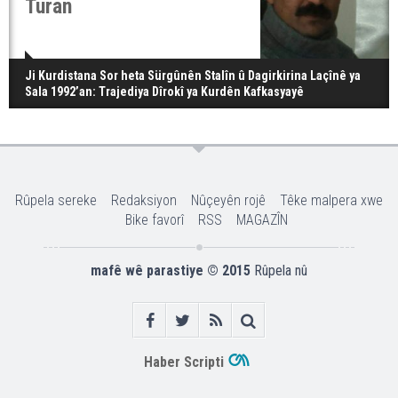
Turan
Ji Kurdistana Sor heta Sürgûnên Stalîn û Dagirkirina Laçînê ya
Sala 1992’an: Trajediya Dîrokî ya Kurdên Kafkasyayê
Rûpela sereke
Redaksiyon
Nûçeyên rojê
Têke malpera xwe
Bike favorî
RSS
MAGAZÎN
mafê wê parastiye © 2015
Rûpela nû
Haber Scripti