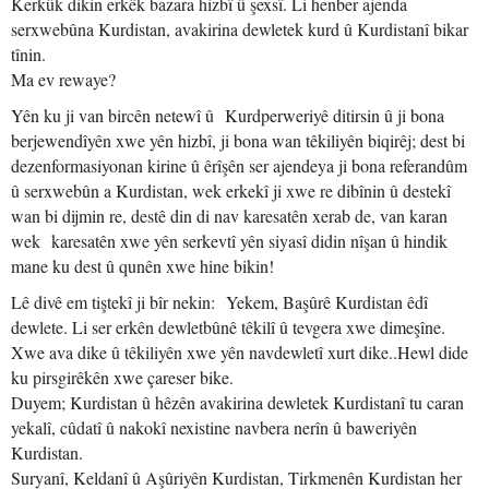
Kerkûk dikin erkêk bazara hizbî û şexsî. Li henber ajenda
serxwebûna Kurdistan, avakirina dewletek kurd û Kurdistanî bikar
tînin.
Ma ev rewaye?
Yên ku ji van bircên netewî û Kurdperweriyê ditirsin û ji bona
berjewendîyên xwe yên hizbî, ji bona wan têkiliyên biqirêj; dest bi
dezenformasiyonan kirine û êrîşên ser ajendeya ji bona referandûm
û serxwebûn a Kurdistan, wek erkekî ji xwe re dibînin û destekî
wan bi dijmin re, destê din di nav karesatên xerab de, van karan
wek karesatên xwe yên serkevtî yên siyasî didin nîşan û hindik
mane ku dest û qunên xwe hine bikin!
Lê divê em tiştekî ji bîr nekin: Yekem, Başûrê Kurdistan êdî
dewlete. Li ser erkên dewletbûnê têkilî û tevgera xwe dimeşîne.
Xwe ava dike û têkiliyên xwe yên navdewletî xurt dike..Hewl dide
ku pirsgirêkên xwe çareser bike.
Duyem; Kurdistan û hêzên avakirina dewletek Kurdistanî tu caran
yekalî, cûdatî û nakokî nexistine navbera nerîn û baweriyên
Kurdistan.
Suryanî, Keldanî û Aşûriyên Kurdistan, Tirkmenên Kurdistan her