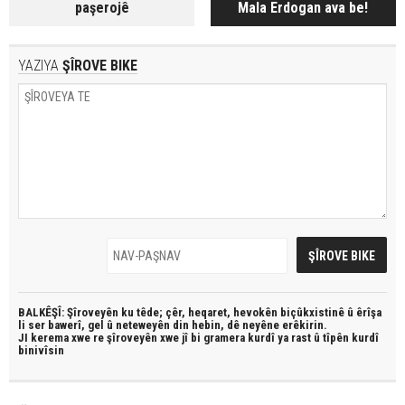
paşerojê
Mala Erdogan ava be!
YAZIYA
ŞÎROVE BIKE
BALKÊŞÎ: Şîroveyên ku têde;
çêr, heqaret, hevokên biçûkxistinê û êrîşa
li ser bawerî, gel û neteweyên din hebin,
dê neyêne erêkirin.
JI kerema xwe re şîroveyên xwe jî bi
gramera kurdî
ya rast û
tîpên kurdî
binivîsin