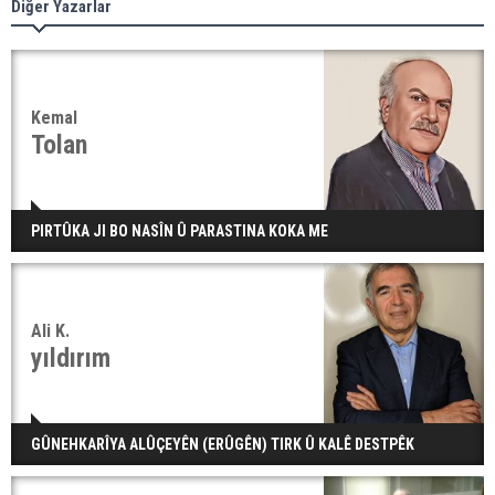
Diğer Yazarlar
Kemal
Tolan
PIRTÛKA JI BO NASÎN Û PARASTINA KOKA ME
Ali K.
yıldırım
GÛNEHKARÎYA ALÛÇEYÊN (ERÛGÊN) TIRK Û KALÊ DESTPÊK