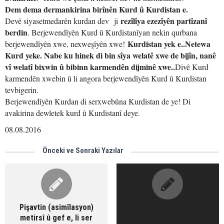
Dem dema dermankirina birînên Kurd û Kurdistan e.
rezîlîya ezezîyên partîzanî
Devê siyasetmedarên kurdan dev ji
berdin
. Berjewendîyên Kurd û Kurdistanîyan nekin qurbana
Kurdistan yek e..Netewa
berjewendîyên xwe, nexweşîyên xwe!
Kurd yeke. Nabe ku hinek di bin sîya welatê xwe de bijîn, nanê
vî welatî bixwin û bibinn karmendên dijminê xwe..
Divê Kurd
karmendên xwebin û li angora berjewendîyên Kurd û Kurdistan
tevbigerin.
Berjewendîyên Kurdan di serxwebûna Kurdistan de ye! Di
avakirina dewletek kurd û Kurdistanî deye.
08.08.2016
Önceki ve Sonraki Yazılar
Pişavtin (asimîlasyon)
metirsî û gef e, li ser