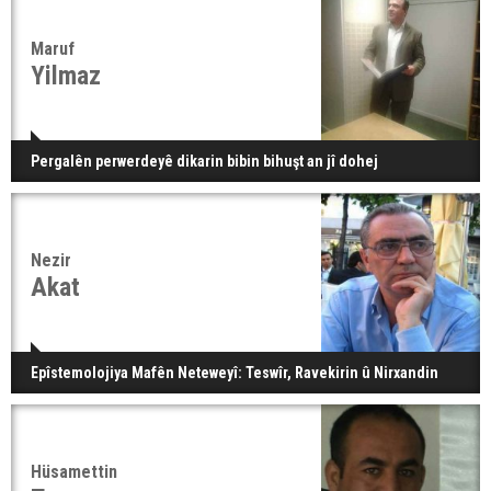
Maruf
Yilmaz
Pergalên perwerdeyê dikarin bibin bihuşt an jî dohej
Nezir
Akat
Epîstemolojiya Mafên Neteweyî: Teswîr, Ravekirin û Nirxandin
Hüsamettin