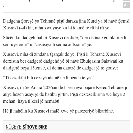
.
A-
Dadgeha Şoreşê ya Tehranê piştî daraza jina Kurd ya bi navê Şemsî
Xusrevî (44) kir, niha xwuyaye ku bi îdamê re rû bi rû ye.
Sûcên ku dadgeh bal bi Xusrevî de dide; “derxistina xerabkirinê li
ser rûyê erdê” û “casûsiya li ser navê Îsraîlê” ye.
Xusrevî, niha di zîndana Qarçak de ye. Piştî li Tehranê Xusrevî
derxistin ber dadgerê dadgehê yê bi navê Ebulqasim Salawati ku
dafdgerê beşa 15.em e, di dema darazê de dadger jê re gotiye:
“Ti cezakî ji bilî cezayê îdamê ne li benda te ye.”
Xusrevî, di 5ê Adara 2026an de li ser rêya bajarê Kerec-Tehranê ji
aliyê hêzên asayîşê de hatibû girtin. Piştî desteserkirina wê heya 2
mehan, haya ti kesî jê nemabû.
Hê jî nahêlin ku Xusrevî mafê xwe yê parezeriyê bikarbîne.
NÛÇEYE
ŞÎROVE BIKE