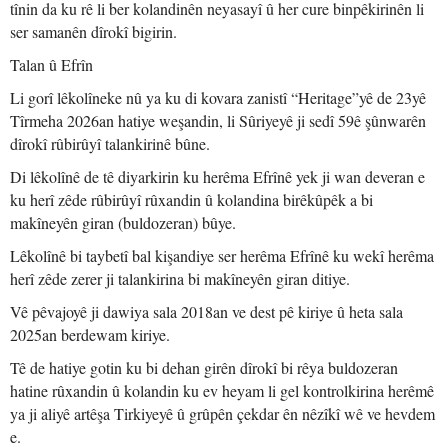
tînin da ku rê li ber kolandinên neyasayî û her cure binpêkirinên li
ser samanên dîrokî bigirin.
Talan û Efrîn
Li gorî lêkolîneke nû ya ku di kovara zanistî “Heritage”yê de 23yê
Tîrmeha 2026an hatiye weşandin, li Sûriyeyê ji sedî 59ê şûnwarên
dîrokî rûbirûyî talankirinê bûne.
Di lêkolînê de tê diyarkirin ku herêma Efrînê yek ji wan deveran e
ku herî zêde rûbirûyî rûxandin û kolandina birêkûpêk a bi
makîneyên giran (buldozeran) bûye.
Lêkolînê bi taybetî bal kişandiye ser herêma Efrînê ku wekî herêma
herî zêde zerer ji talankirina bi makîneyên giran ditiye.
Vê pêvajoyê ji dawiya sala 2018an ve dest pê kiriye û heta sala
2025an berdewam kiriye.
Tê de hatiye gotin ku bi dehan girên dîrokî bi rêya buldozeran
hatine rûxandin û kolandin ku ev heyam li gel kontrolkirina herêmê
ya ji aliyê artêşa Tirkiyeyê û grûpên çekdar ên nêzîkî wê ve hevdem
e.