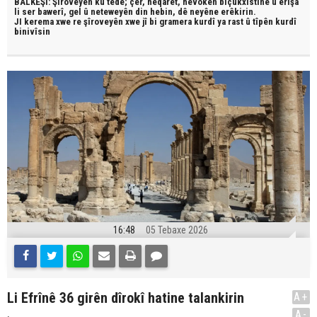
BALKÊŞÎ: Şîroveyên ku têde;
çêr, heqaret, hevokên biçûkxistinê û êrîşa
li ser bawerî, gel û neteweyên din hebin,
dê neyêne erêkirin.
JI kerema xwe re şîroveyên xwe jî bi
gramera kurdî
ya rast û
tîpên kurdî
binivîsin
16:48
05 Tebaxe 2026
Li Efrînê 36 girên dîrokî hatine talankirin
A+
.
A-