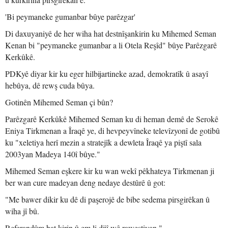
'Bi peymaneke gumanbar bûye parêzgar'
Di daxuyaniyê de her wiha hat destnîşankirin ku Mihemed Seman
Kenan bi "peymaneke gumanbar a li Otela Reşîd" bûye Parêzgarê
Kerkûkê.
PDKyê diyar kir ku eger hilbijartineke azad, demokratîk û asayî
hebûya, dê rewş cuda bûya.
Gotinên Mihemed Seman çi bûn?
Parêzgarê Kerkûkê Mihemed Seman ku di heman demê de Serokê
Eniya Tirkmenan a Îraqê ye, di hevpeyvîneke televîzyonî de gotibû
ku "xeletiya herî mezin a stratejîk a dewleta Îraqê ya piştî sala
2003yan Madeya 140î bûye."
Mihemed Seman eşkere kir ku wan wekî pêkhateya Tirkmenan ji
ber wan cure madeyan deng nedaye destûrê û got:
"Me bawer dikir ku dê di paşerojê de bibe sedema pirsgirêkan û
wiha jî bû.
Referandûm hat kirin û em li dijî wê rawestiyan."