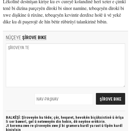
Lêkolînê destnîşan kiriye ku ev cureyê kolandinê herî xeter e çimkî
tenê bi dizîna parçeyên dîrokî bi sînor namîne, tebeqeyên dîrokî bi
xwe dişikîne û rûxîne, tebeqeyên kevintir derdixe holê û vê yekê
dike ku di paşerojê de hîn bêtir rûbirûyî talankirinê bibin.
NÛÇEYE
ŞÎROVE BIKE
BALKÊŞÎ: Şîroveyên ku têde;
çêr, heqaret, hevokên biçûkxistinê û êrîşa
li ser bawerî, gel û neteweyên din hebin,
dê neyêne erêkirin.
JI kerema xwe re şîroveyên xwe jî bi
gramera kurdî
ya rast û
tîpên kurdî
binivîsin