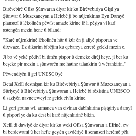
Birêvebirê Ofîsa Şûnwaran diyar kir ku Birêvebiriya Giştî ya
Şûnwar û Muzexaneyan a Helebê ji bo nûjenkirina Eyn Darayê
plansazî û lêkolînên pêwîst amade kirine lê li pêşiya vî karî
astengên mezin hene û biland:
"Karê nûjenkirinê lêkolînên hûr û kûr ên ji aliyê pisporan ve
dixwaze. Ez dikarim bibêjim ku qebareya zererê gelekî mezin e.
Ji bo vê yekê pêdivî bi tîmên pispor û demeke dirêj heye, ji ber ku
beşeke pir mezin a şûnwarên me hatine talankirin û wêrankirin."
Pêwendiyên li gel UNESCOyê
Betal Xelîl destnîşan kir ku Birêvebiriya Şûnwar û Muzexaneyan a
Sûriyeyê û Birêvebiriya Şûnwaran a Helebê bi rêxistina UNESCO
û saziyên navneteweyî re gelek civîn kirine.
Li gorî gotina wî, armanca van civînan dabînkirina piştgiriya darayî
û pisporî ye da ku dest bi karê nûjenkirinê bikin.
Xelîl di dawiyê de diyar kir ku wekî Ofîsa Şûnwaran a Efrînê, ew
bi berdewamî û her hefte geştên çavdêriyê li seranserî herêmê pêk