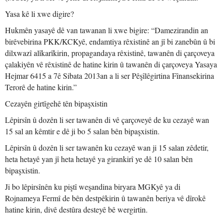
Yasa kê li xwe digire?
Hukmên yasayê dê van tawanan li xwe bigire: “Damezirandin an
birêvebirina PKK/KCKyê, endamtiya rêxistinê an jî bi zanebûn û bi
dilxwazî alîkarîkirin, propagandaya rêxistinê, tawanên di çarçoveya
çalakiyên vê rêxistinê de hatine kirin û tawanên di çarçoveya Yasaya
Hejmar 6415 a 7ê Sibata 2013an a li ser Pêşîlêgirtina Fînansekirina
Terorê de hatine kirin.”
Cezayên girtîgehê tên bipaşxistin
Lêpirsîn û dozên li ser tawanên di vê çarçoveyê de ku cezayê wan
15 sal an kêmtir e dê ji bo 5 salan bên bipaşxistin.
Lêpirsîn û dozên li ser tawanên ku cezayê wan ji 15 salan zêdetir,
heta hetayê yan jî heta hetayê ya girankirî ye dê 10 salan bên
bipaşxistin.
Ji bo lêpirsînên ku piştî weşandina biryara MGKyê ya di
Rojnameya Fermî de bên destpêkirin û tawanên beriya vê dîrokê
hatine kirin, divê destûra desteyê bê wergirtin.