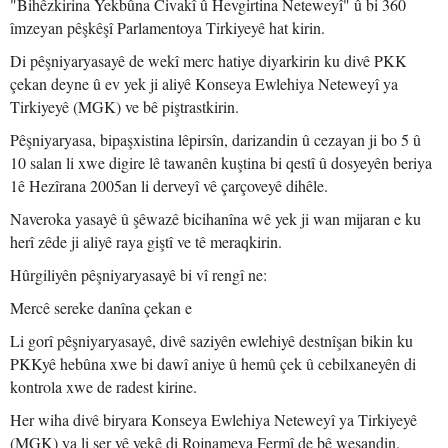
"Bihêzkirina Yekbûna Civakî û Hevgirtina Neteweyî" û bi 360
îmzeyan pêşkêşî Parlamentoya Tirkiyeyê hat kirin.
Di pêşniyaryasayê de wekî merc hatiye diyarkirin ku divê PKK
çekan deyne û ev yek ji aliyê Konseya Ewlehiya Neteweyî ya
Tirkiyeyê (MGK) ve bê piştrastkirin.
Pêşniyaryasa, bipaşxistina lêpirsîn, darizandin û cezayan ji bo 5 û
10 salan li xwe digire lê tawanên kuştina bi qestî û dosyeyên beriya
1ê Hezîrana 2005an li derveyî vê çarçoveyê dihêle.
Naveroka yasayê û şêwazê bicihanîna wê yek ji wan mijaran e ku
herî zêde ji aliyê raya giştî ve tê meraqkirin.
Hûrgiliyên pêşniyaryasayê bi vî rengî ne:
Mercê sereke danîna çekan e
Li gorî pêşniyaryasayê, divê saziyên ewlehiyê destnîşan bikin ku
PKKyê hebûna xwe bi dawî aniye û hemû çek û cebilxaneyên di
kontrola xwe de radest kirine.
Her wiha divê biryara Konseya Ewlehiya Neteweyî ya Tirkiyeyê
(MGK) ya li ser vê yekê di Rojnameya Fermî de bê weşandin.