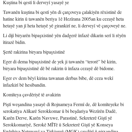
Kuştina bi qestî li derveyî yasayê ye
Tawanên kuştina bi qestî yên di çarçoveya çalakiyên rêxistinê de
hatine kirin û tawanên beriya 1ê Hezîrana 2005an ku cezayê heta
hetayê yan jî heta hetayê yê girankirî ne, li derveyî vê çarçoveyê ne.
Li dijî biryarên bipaşxistinê yên dadgerê înfazê dikarin serî li rêyên
îtirazê bidin.
Şertê rakirina biryara bipaşxistinê
Eger di dema bipaşxistinê de yek ji tawanên “terorê” bê kirin,
biryara bipaşxistinê dê bê rakirin û înfaza cezayê dê bidome.
Eger ev dem bêyî kirina tawanan derbas bibe, dê ceza wekî
înfazkirî bê hesibandin.
Komîteya çavdêriyê tê avakirin
Piştî weşandina yasayê di Rojnameya Fermî de, dê komîteyeke bi
serokatiya Alîkarê Serokkomar û bi beşdariya Wezîrên Dadê,
Karên Derve, Karên Navxwe, Parastinê, Sekreterê Giştî yê
Serokkomariyê, Serokê MÎTê û Sekreterê Giştî yê Konseya
Ewlehiya Neteweyî ya Tirkiyeyê (MGK) çavdêrî û nirxandina