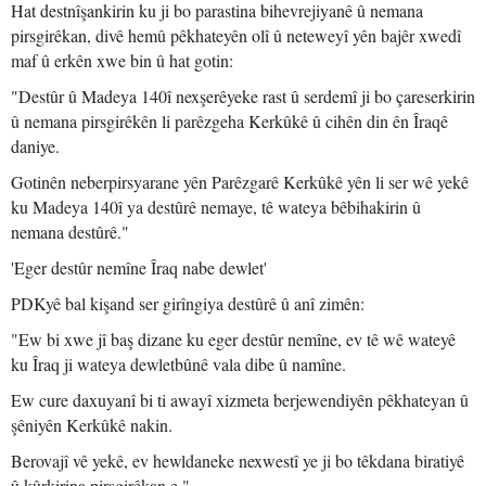
Hat destnîşankirin ku ji bo parastina bihevrejiyanê û nemana
pirsgirêkan, divê hemû pêkhateyên olî û neteweyî yên bajêr xwedî
maf û erkên xwe bin û hat gotin:
"Destûr û Madeya 140î nexşerêyeke rast û serdemî ji bo çareserkirin
û nemana pirsgirêkên li parêzgeha Kerkûkê û cihên din ên Îraqê
daniye.
Gotinên neberpirsyarane yên Parêzgarê Kerkûkê yên li ser wê yekê
ku Madeya 140î ya destûrê nemaye, tê wateya bêbihakirin û
nemana destûrê."
'Eger destûr nemîne Îraq nabe dewlet'
PDKyê bal kişand ser girîngiya destûrê û anî zimên:
"Ew bi xwe jî baş dizane ku eger destûr nemîne, ev tê wê wateyê
ku Îraq ji wateya dewletbûnê vala dibe û namîne.
Ew cure daxuyanî bi ti awayî xizmeta berjewendiyên pêkhateyan û
şêniyên Kerkûkê nakin.
Berovajî vê yekê, ev hewldaneke nexwestî ye ji bo têkdana biratiyê
û kûrkirina pirsgirêkan e."