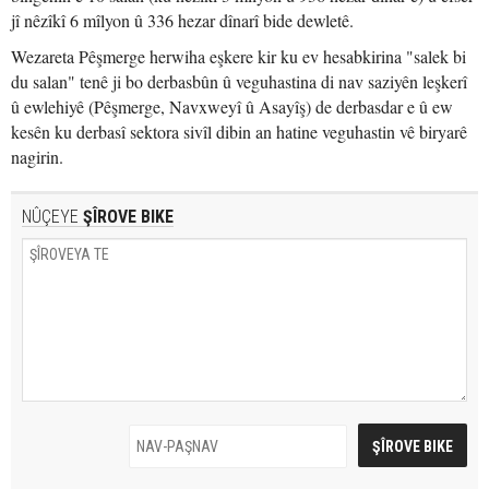
jî nêzîkî 6 mîlyon û 336 hezar dînarî bide dewletê.
Wezareta Pêşmerge herwiha eşkere kir ku ev hesabkirina "salek bi
du salan" tenê ji bo derbasbûn û veguhastina di nav saziyên leşkerî
û ewlehiyê (Pêşmerge, Navxweyî û Asayîş) de derbasdar e û ew
kesên ku derbasî sektora sivîl dibin an hatine veguhastin vê biryarê
nagirin.
NÛÇEYE
ŞÎROVE BIKE