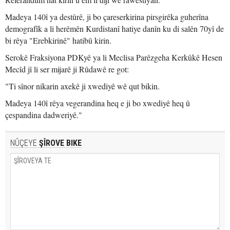
Madeya 140î ya destûrê, ji bo çareserkirina pirsgirêka guherîna
demografîk a li herêmên Kurdistanî hatiye danîn ku di salên 70yî de
bi rêya "Erebkirinê" hatibû kirin.
Serokê Fraksiyona PDKyê ya li Meclisa Parêzgeha Kerkûkê Hesen
Mecîd jî li ser mijarê ji Rûdawê re got:
"Ti sînor nikarin axekê ji xwediyê wê qut bikin.
Madeya 140î rêya vegerandina heq e ji bo xwediyê heq û
çespandina dadweriyê."
NÛÇEYE
ŞÎROVE BIKE