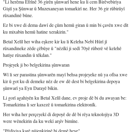
"Li herêma Efrînê 36 girên şûnwarî hene ku li cem Birêvebiriya
Giştî ya Şûnwar û Muzexaneyan tomarkirî ne. Her 36 gir rûbirûyî
rûxandinê bûne.
Ez bi xwe di dema dawî de çûm hemû giran û min bi çavên xwe dît
ku mixabin hemû hatine xerakirin."
Betal Xelîl her wiha eşkere kir ku li Keleha Nebî Hûrî jî
rûxandineke zêde çêbûye û "nêzîkî ji sedî 70yê rûberê vê kelehê
hatiye rûxandin û têkdan."
Projeyek ji bo belgekirina şûnwaran
Wî li ser parastina şûnwarên mayî behsa projeyeke nû ya ofîsa xwe
kir û got ku di demeke nêz de ew dê dest bi belgekirina depoya
şûnwarî ya Eyn Darayê bikin.
Li gorî agahiyên ku Betal Xelîl dane, ev proje dê bi du awayan be:
Tomarkirina li ser kaxezê û tomarkirina elektronîk.
Her wiha her perçeyekî di depoyê de dê bi rêya teknolojiya 3D
were wênekirin da ku wekî arşîv bimîne.
"Pêdiviya karê nûjenkirinê bi demê heye"