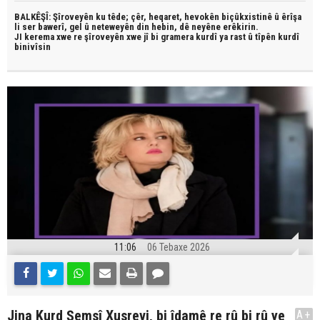
BALKÊŞÎ: Şîroveyên ku têde;
çêr, heqaret, hevokên biçûkxistinê û êrîşa
li ser bawerî, gel û neteweyên din hebin,
dê neyêne erêkirin.
JI kerema xwe re şîroveyên xwe jî bi
gramera kurdî
ya rast û
tîpên kurdî
binivîsin
11:06
06 Tebaxe 2026
Jina Kurd Şemsî Xusrevi, bi îdamê re rû bi rû ye
A+