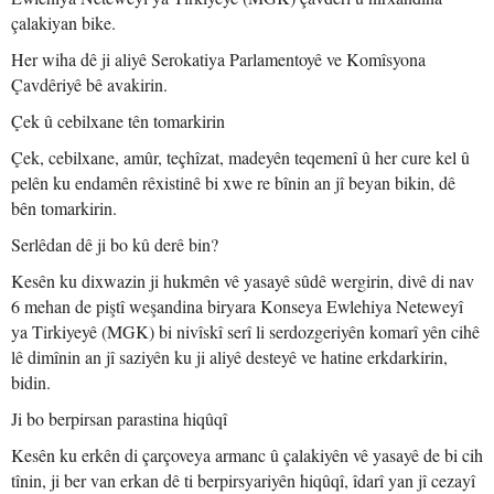
çalakiyan bike.
Her wiha dê ji aliyê Serokatiya Parlamentoyê ve Komîsyona
Çavdêriyê bê avakirin.
Çek û cebilxane tên tomarkirin
Çek, cebilxane, amûr, teçhîzat, madeyên teqemenî û her cure kel û
pelên ku endamên rêxistinê bi xwe re bînin an jî beyan bikin, dê
bên tomarkirin.
Serlêdan dê ji bo kû derê bin?
Kesên ku dixwazin ji hukmên vê yasayê sûdê wergirin, divê di nav
6 mehan de piştî weşandina biryara Konseya Ewlehiya Neteweyî
ya Tirkiyeyê (MGK) bi nivîskî serî li serdozgeriyên komarî yên cihê
lê dimînin an jî saziyên ku ji aliyê desteyê ve hatine erkdarkirin,
bidin.
Ji bo berpirsan parastina hiqûqî
Kesên ku erkên di çarçoveya armanc û çalakiyên vê yasayê de bi cih
tînin, ji ber van erkan dê ti berpirsyariyên hiqûqî, îdarî yan jî cezayî