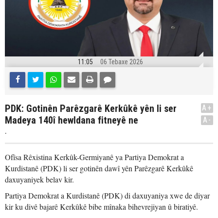
11:05
06 Tebaxe 2026
PDK: Gotinên Parêzgarê Kerkûkê yên li ser
A+
Madeya 140î hewldana fitneyê ne
A-
.
Ofîsa Rêxistina Kerkûk-Germiyanê ya Partiya Demokrat a
Kurdistanê (PDK) li ser gotinên dawî yên Parêzgarê Kerkûkê
daxuyaniyek belav kir.
Partiya Demokrat a Kurdistanê (PDK) di daxuyaniya xwe de diyar
kir ku divê bajarê Kerkûkê bibe mînaka bihevrejiyan û biratiyê.