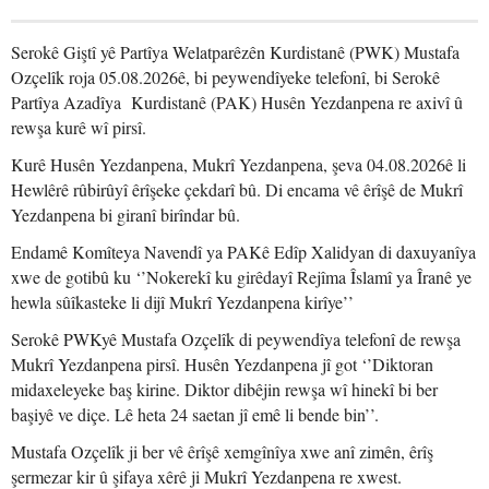
Serokê Giştî yê Partîya Welatparêzên Kurdistanê (PWK) Mustafa
Ozçelîk roja 05.08.2026ê, bi peywendîyeke telefonî, bi Serokê
Partîya Azadîya Kurdistanê (PAK) Husên Yezdanpena re axivî û
rewşa kurê wî pirsî.
Kurê Husên Yezdanpena, Mukrî Yezdanpena, şeva 04.08.2026ê li
Hewlêrê rûbirûyî êrîşeke çekdarî bû. Di encama vê êrîşê de Mukrî
Yezdanpena bi giranî birîndar bû.
Endamê Komîteya Navendî ya PAKê Edîp Xalidyan di daxuyanîya
xwe de gotibû ku ‘’Nokerekî ku girêdayî Rejîma Îslamî ya Îranê ye
hewla sûîkasteke li dijî Mukrî Yezdanpena kirîye’’
Serokê PWKyê Mustafa Ozçelîk di peywendîya telefonî de rewşa
Mukrî Yezdanpena pirsî. Husên Yezdanpena jî got ‘’Diktoran
midaxeleyeke baş kirine. Diktor dibêjin rewşa wî hinekî bi ber
başiyê ve diçe. Lê heta 24 saetan jî emê li bende bin’’.
Mustafa Ozçelîk ji ber vê êrîşê xemgînîya xwe anî zimên, êrîş
şermezar kir û şifaya xêrê ji Mukrî Yezdanpena re xwest.