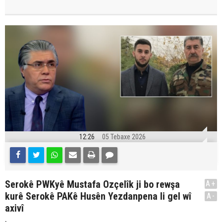
12:26
05 Tebaxe 2026
Serokê PWKyê Mustafa Ozçelîk ji bo rewşa
A+
kurê Serokê PAKê Husên Yezdanpena li gel wî
A-
axivî
.