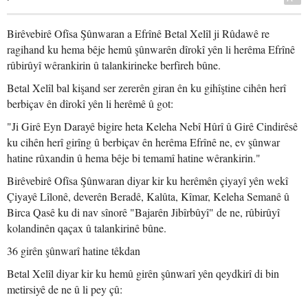
Birêvebirê Ofîsa Şûnwaran a Efrînê Betal Xelîl ji Rûdawê re
ragihand ku hema bêje hemû şûnwarên dîrokî yên li herêma Efrînê
rûbirûyî wêrankirin û talankirineke berfireh bûne.
Betal Xelîl bal kişand ser zererên giran ên ku gihîştine cihên herî
berbiçav ên dîrokî yên li herêmê û got:
"Ji Girê Eyn Darayê bigire heta Keleha Nebî Hûrî û Girê Cindirêsê
ku cihên herî girîng û berbiçav ên herêma Efrînê ne, ev şûnwar
hatine rûxandin û hema bêje bi temamî hatine wêrankirin."
Birêvebirê Ofîsa Şûnwaran diyar kir ku herêmên çiyayî yên wekî
Çiyayê Lîlonê, deverên Beradê, Kalûta, Kîmar, Keleha Semanê û
Birca Qasê ku di nav sînorê "Bajarên Jibîrbûyî" de ne, rûbirûyî
kolandinên qaçax û talankirinê bûne.
36 girên şûnwarî hatine têkdan
Betal Xelîl diyar kir ku hemû girên şûnwarî yên qeydkirî di bin
metirsiyê de ne û li pey çû: