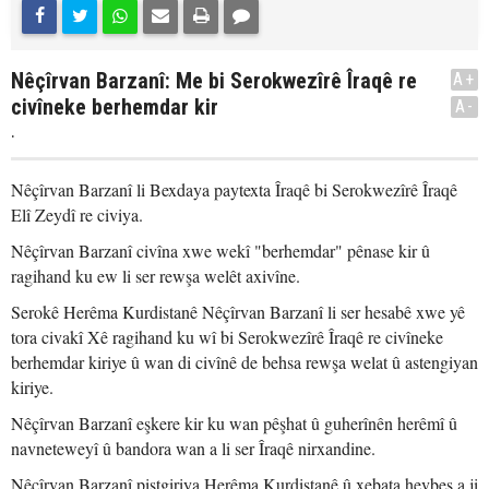
Nêçîrvan Barzanî: Me bi Serokwezîrê Îraqê re
A+
civîneke berhemdar kir
A-
.
Nêçîrvan Barzanî li Bexdaya paytexta Îraqê bi Serokwezîrê Îraqê
Elî Zeydî re civiya.
Nêçîrvan Barzanî civîna xwe wekî "berhemdar" pênase kir û
ragihand ku ew li ser rewşa welêt axivîne.
Serokê Herêma Kurdistanê Nêçîrvan Barzanî li ser hesabê xwe yê
tora civakî Xê ragihand ku wî bi Serokwezîrê Îraqê re civîneke
berhemdar kiriye û wan di civînê de behsa rewşa welat û astengiyan
kiriye.
Nêçîrvan Barzanî eşkere kir ku wan pêşhat û guherînên herêmî û
navneteweyî û bandora wan a li ser Îraqê nirxandine.
Nêçîrvan Barzanî piştgiriya Herêma Kurdistanê û xebata hevbeş a ji