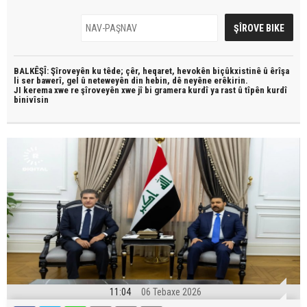
BALKÊŞÎ: Şîroveyên ku têde;
çêr, heqaret, hevokên biçûkxistinê û êrîşa
li ser bawerî, gel û neteweyên din hebin,
dê neyêne erêkirin.
JI kerema xwe re şîroveyên xwe jî bi
gramera kurdî
ya rast û
tîpên kurdî
binivîsin
11:04
06 Tebaxe 2026