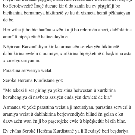
bo Serokwezîrê Îraqê ducare kir û da zanîn ku ev piştgirî ji bo
bicihanîna bernameya hikûmetê ye ku di xizmeta hemû pêkhateyan
de be.
Her wiha ji bo bicihanîna sozên ku ji bo reformên aborî, dabînkirina
aramî û bipêşketinê hatine dayîn e.
Nêçîrvan Barzanî diyar kir ku armancên sereke yên hikûmetê
dabînkirina ewlehî û aramiyê, xurtkirina bipêşketinê û başkirina asta
xizmetguzariyan in.
Parastina serweriya welat
Serokê Herêma Kurdistanê got:
"Me tekezî li ser girîngiya yekxistina helwestan û xurtkirina
hevahengiya di navbera saziyên cuda yên dewletê de kir."
Armanca vê yekê parastina welat a ji metirsiyan, parastina serwerî û
aramiya welat û dabînkirina berjewendiyên bilind ên gelan e ku
daxwazên wan ên ji bo paşerojeke ewle û bipêşketîtir bi cih bîne.
Ev civîna Serokê Herêma Kurdistanê ya li Bexdayê berî beşdariya