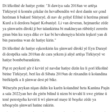
Di lêkolînê de hatiye gotin: "Ji dawiya sala 2018an ve artêşa
Tirkiyeyê û komên çekdar ên hevalbendên wê dest danîn ser çend
herêman li bakurê Sûriyeyê, di nav de geliyê Efrînê û herêma piranî
Kurd a li derdora bajarê Kobaniyê. Li van deveran, hejmareke zêde
ya şûnwarên dîrokî ji ber talankirina bi makîneyan rûbirûyî zererên
giran bûn ku xuya dike ev kar bi hevahengiya hêzên leşkerî yan di
bin parastina wan de hatiye kirin."
Di lêkolînê de hatiye eşkerekirin ku şûnwarê dîrokî yê Eyn Darayê
di destpêka sala 2018an de cara yekem ji aliyê artêşa Tirkiyeyê ve
hatiye bombebarankirin.
Pişt re peykerê şêr ê kevirî yê navdar hatiye dizîn ku li gorî lêkolînê
birine Tirkiyeyê, berî ku di Sibata 2019an de rûxandin û kolandina
birêkûpêk a li şûnwar dest pê bike.
Wêneyên peykan nîşan didin ku karên kolandinê heta Kanûna Paşîn
a sala 2022yan her du girên bilind û nizm bi tevahî li xwe girtine û
tenê perestgeha kevirî li wî şûnwarî maye lê beşeke zêde ya
tebeqeyên şûnwarî hatine rakirin.