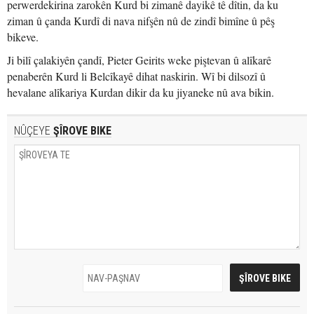
perwerdekirina zarokên Kurd bi zimanê dayikê tê dîtin, da ku
ziman û çanda Kurdî di nava nifşên nû de zindî bimîne û pêş
bikeve.
Ji bilî çalakiyên çandî, Pieter Geirits weke piştevan û alîkarê
penaberên Kurd li Belcîkayê dihat naskirin. Wî bi dilsozî û
hevalane alîkariya Kurdan dikir da ku jiyaneke nû ava bikin.
NÛÇEYE
ŞÎROVE BIKE