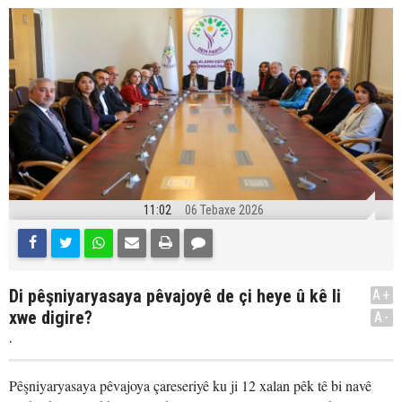
11:02
06 Tebaxe 2026
Di pêşniyaryasaya pêvajoyê de çi heye û kê li
A+
xwe digire?
A-
.
Pêşniyaryasaya pêvajoya çareseriyê ku ji 12 xalan pêk tê bi navê