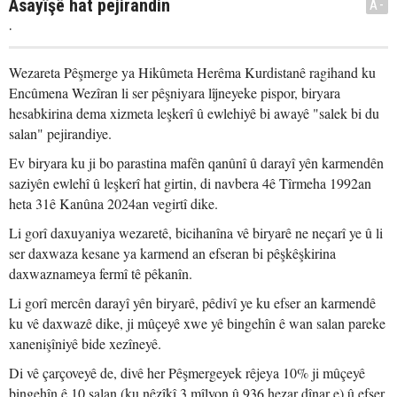
Asayîşê hat pejirandin
A-
.
Wezareta Pêşmerge ya Hikûmeta Herêma Kurdistanê ragihand ku
Encûmena Wezîran li ser pêşniyara lîjneyeke pispor, biryara
hesabkirina dema xizmeta leşkerî û ewlehiyê bi awayê "salek bi du
salan" pejirandiye.
Ev biryara ku ji bo parastina mafên qanûnî û darayî yên karmendên
saziyên ewlehî û leşkerî hat girtin, di navbera 4ê Tîrmeha 1992an
heta 31ê Kanûna 2024an vegirtî dike.
Li gorî daxuyaniya wezaretê, bicihanîna vê biryarê ne neçarî ye û li
ser daxwaza kesane ya karmend an efseran bi pêşkêşkirina
daxwaznameya fermî tê pêkanîn.
Li gorî mercên darayî yên biryarê, pêdivî ye ku efser an karmendê
ku vê daxwazê dike, ji mûçeyê xwe yê bingehîn ê wan salan pareke
xanenişîniyê bide xezîneyê.
Di vê çarçoveyê de, divê her Pêşmergeyek rêjeya 10% ji mûçeyê
bingehîn ê 10 salan (ku nêzîkî 3 mîlyon û 936 hezar dînar e) û efser