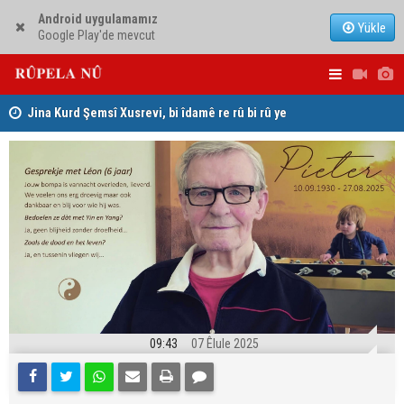
Android uygulamamız
Yükle
Google Play'de mevcut
hat
Jina Kurd Şemsî Xusrevi, bi îdamê re rû bi rû ye
PDK: Gotin
hewldana f
09:43
07 Êlule 2025