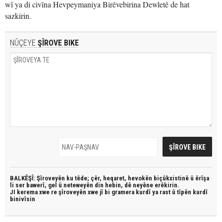
wî ya di civîna Hevpeymaniya Birêvebirina Dewletê de hat
sazkirin.
NÛÇEYE
ŞÎROVE BIKE
BALKÊŞÎ: Şîroveyên ku têde;
çêr, heqaret, hevokên biçûkxistinê û êrîşa
li ser bawerî, gel û neteweyên din hebin,
dê neyêne erêkirin.
JI kerema xwe re şîroveyên xwe jî bi
gramera kurdî
ya rast û
tîpên kurdî
binivîsin