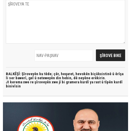
BALKÊŞÎ: Şîroveyên ku têde;
çêr, heqaret, hevokên biçûkxistinê û êrîşa
li ser bawerî, gel û neteweyên din hebin,
dê neyêne erêkirin.
JI kerema xwe re şîroveyên xwe jî bi
gramera kurdî
ya rast û
tîpên kurdî
binivîsin