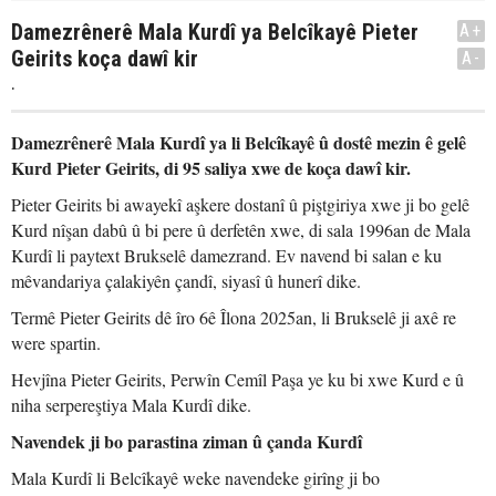
Damezrênerê Mala Kurdî ya Belcîkayê Pieter
A+
Geirits koça dawî kir
A-
.
Damezrênerê Mala Kurdî ya li Belcîkayê û dostê mezin ê gelê
Kurd Pieter Geirits, di 95 saliya xwe de koça dawî kir.
Pieter Geirits bi awayekî aşkere dostanî û piştgiriya xwe ji bo gelê
Kurd nîşan dabû û bi pere û derfetên xwe, di sala 1996an de Mala
Kurdî li paytext Brukselê damezrand. Ev navend bi salan e ku
mêvandariya çalakiyên çandî, siyasî û hunerî dike.
Termê Pieter Geirits dê îro 6ê Îlona 2025an, li Brukselê ji axê re
were spartin.
Hevjîna Pieter Geirits, Perwîn Cemîl Paşa ye ku bi xwe Kurd e û
niha serpereştiya Mala Kurdî dike.
Navendek ji bo parastina ziman û çanda Kurdî
Mala Kurdî li Belcîkayê weke navendeke girîng ji bo