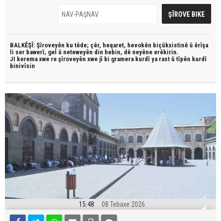
BALKÊŞÎ: Şîroveyên ku têde;
çêr, heqaret, hevokên biçûkxistinê û êrîşa
li ser bawerî, gel û neteweyên din hebin,
dê neyêne erêkirin.
JI kerema xwe re şîroveyên xwe jî bi
gramera kurdî
ya rast û
tîpên kurdî
binivîsin
15:48
08 Tebaxe 2026