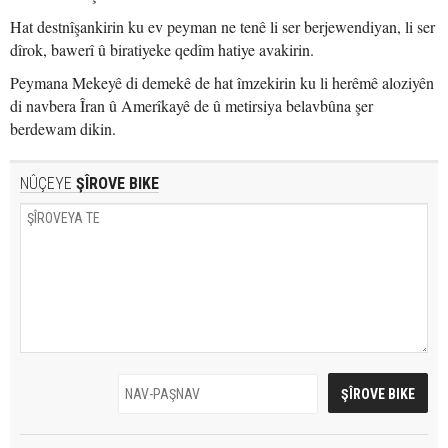
Hat destnîşankirin ku ev peyman ne tenê li ser berjewendiyan, li ser
dîrok, bawerî û biratiyeke qedîm hatiye avakirin.
Peymana Mekeyê di demekê de hat îmzekirin ku li herêmê aloziyên
di navbera Îran û Amerîkayê de û metirsiya belavbûna şer
berdewam dikin.
NÛÇEYE
ŞÎROVE BIKE