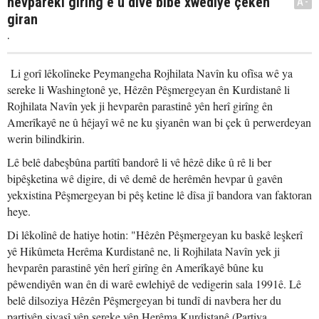
hevparekî girîng e û divê bibe xwediyê çekên
A-
giran
.
Li gorî lêkolîneke Peymangeha Rojhilata Navîn ku ofîsa wê ya
sereke li Washingtonê ye, Hêzên Pêşmergeyan ên Kurdistanê li
Rojhilata Navîn yek ji hevparên parastinê yên herî girîng ên
Amerîkayê ne û hêjayî wê ne ku şiyanên wan bi çek û perwerdeyan
werin bilindkirin.
Lê belê dabeşbûna partîtî bandorê li vê hêzê dike û rê li ber
bipêşketina wê digire, di vê demê de herêmên hevpar û gavên
yekxistina Pêşmergeyan bi pêş ketine lê dîsa jî bandora van faktoran
heye.
Di lêkolînê de hatiye hotin: "Hêzên Pêşmergeyan ku baskê leşkerî
yê Hikûmeta Herêma Kurdistanê ne, li Rojhilata Navîn yek ji
hevparên parastinê yên herî girîng ên Amerîkayê bûne ku
pêwendiyên wan ên di warê ewlehiyê de vedigerin sala 1991ê. Lê
belê dilsoziya Hêzên Pêşmergeyan bi tundî di navbera her du
partiyên siyasî yên sereke yên Herêma Kurdistanê (Partiya