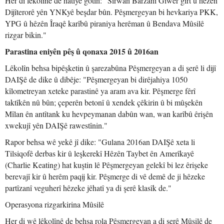
Her di lêkolînê de hatiye gotin: "Sîrwan Barzanî Giwêr girt û hêzên
Dijîterorê yên YNKyê beşdar bûn. Pêşmergeyan bi hevkariya PKK,
YPG û hêzên Îraqê karîbû piraniya herêman û Bendava Mûsilê
rizgar bikin."
Parastina eniyên pêş û qonaxa 2015 û 2016an
Lêkolîn behsa bipêşketin û şarezabûna Pêşmergeyan a di şerê li dijî
DAIŞê de dike û dibêje: "Pêşmergeyan bi dirêjahiya 1050
kîlometreyan xeteke parastinê ya aram ava kir. Pêşmerge fêrî
taktîkên nû bûn; çeperên betonî û xendek çêkirin û bi mûşekên
Mîlan ên antîtank ku hevpeymanan dabûn wan, wan karîbû êrişên
xwekujî yên DAIŞê rawestînin."
Rapor behsa wê yekê jî dike: "Gulana 2016an DAIŞê xeta li
Tilsiqofê derbas kir û leşkerekî Hêzên Taybet ên Amerîkayê
(Charlie Keating) hat kuştin lê Pêşmergeyan gelekî bi lez êrişeke
berevajî kir û herêm paqij kir. Pêşmerge di vê demê de ji hêzeke
partîzanî veguherî hêzeke jêhatî ya di şerê klasîk de."
Operasyona rizgarkirina Mûsilê
Her di wê lêkolînê de behsa rola Pêşmergeyan a di şerê Mûsilê de