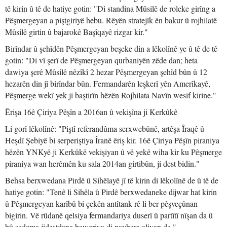
tê kirin û tê de hatiye gotin: "Di standina Mûsilê de roleke girîng a
Pêşmergeyan a piştgiriyê hebu. Rêyên stratejîk ên bakur û rojhilatê
Mûsilê girtin û bajarokê Başîqayê rizgar kir."
Birîndar û şehîdên Pêşmergeyan beşeke din a lêkolînê ye û tê de tê
gotin: "Di vî şerî de Pêşmergeyan qurbaniyên zêde dan; heta
dawiya şerê Mûsilê nêzîkî 2 hezar Pêşmergeyan şehîd bûn û 12
hezarên din jî birîndar bûn. Fermandarên leşkerî yên Amerîkayê,
Pêşmerge wekî yek ji baştirîn hêzên Rojhilata Navîn wesif kirine."
Êrişa 16ê Çiriya Pêşîn a 2016an û vekişîna ji Kerkûkê
Li gorî lêkolînê: "Piştî referandûma serxwebûnê, artêşa Îraqê û
Heşdî Şebiyê bi serperiştiya Îranê êriş kir. 16ê Çiriya Pêşîn piraniya
hêzên YNKyê ji Kerkûkê vekişiyan û vê yekê wiha kir ku Pêşmerge
piraniya wan herêmên ku sala 2014an girtibûn, ji dest bidin."
Behsa berxwedana Pirdê û Sihêlayê jî tê kirin di lêkolînê de û tê de
hatiye gotin: "Tenê li Sihêla û Pirdê berxwedaneke dijwar hat kirin
û Pêşmergeyan karîbû bi çekên antîtank rê li ber pêşveçûnan
bigirin. Vê rûdanê qelsiya fermandariya duserî û partîtî nîşan da û
bû sedema jidestdana baweriya di navbera aliyan de."