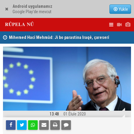
Android uygulamamız
Yükle
Google Play'de mevcut
Mihemed Hacî Mehmûd: Ji bo parastina Iraqê, çareserî
Serokerkan
sîstema konfederalî ye
Dîcleyê hi
13:48
01 Êlule 2020