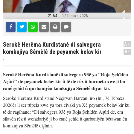
21:54
07 Tebaxe 2026
Serokê Herêma Kurdistanê di salvegera
A+
komkujiya Sêmêlê de peyamek belav kir
A-
.
Serokê Herêma Kurdistanê di salvegera 93ê ya "Roja Şehîdên
Aşûrî" de peyamek belav kir û tê de rêz û hurmeta xwe ji bo
canê şehîd û qurbaniyên komkujiya Sêmêlê diyar kir.
Serokê Herêma Kurdistanê Nêçîrvan Barzanî îro (Înî, 7ê Tebaxa
2026ê) li ser rûpela xwe ya tora civakî ya Xê peyamek belav kir ku
tê de ragihand: “Di salvegera 93ê ya Roja Şehîdên Aşûrî de, em
silavên rêz û wefadariyê ji bo canê şehîd û qurbaniyên bêtawan ên
komkujiya Sêmêlê dişînin.