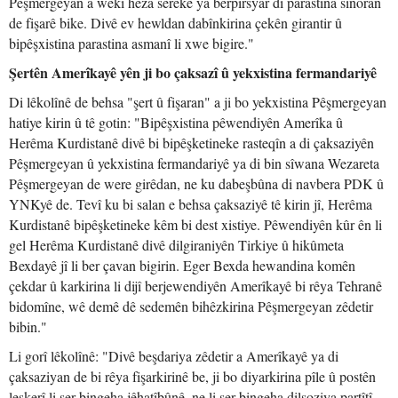
Pêşmergeyan a wekî hêza sereke ya berpirsyar di parastina sînoran
de fişarê bike. Divê ev hewldan dabînkirina çekên girantir û
bipêşxistina parastina asmanî li xwe bigire."
Şertên Amerîkayê yên ji bo çaksazî û yekxistina fermandariyê
Di lêkolînê de behsa "şert û fişaran" a ji bo yekxistina Pêşmergeyan
hatiye kirin û tê gotin: "Bipêşxistina pêwendiyên Amerîka û
Herêma Kurdistanê divê bi bipêşketineke rasteqîn a di çaksaziyên
Pêşmergeyan û yekxistina fermandariyê ya di bin sîwana Wezareta
Pêşmergeyan de were girêdan, ne ku dabeşbûna di navbera PDK û
YNKyê de. Tevî ku bi salan e behsa çaksaziyê tê kirin jî, Herêma
Kurdistanê bipêşketineke kêm bi dest xistiye. Pêwendiyên kûr ên li
gel Herêma Kurdistanê divê dilgiraniyên Tirkiye û hikûmeta
Bexdayê jî li ber çavan bigirin. Eger Bexda hewandina komên
çekdar û karkirina li dijî berjewendiyên Amerîkayê bi rêya Tehranê
bidomîne, wê demê dê sedemên bihêzkirina Pêşmergeyan zêdetir
bibin."
Li gorî lêkolînê: "Divê beşdariya zêdetir a Amerîkayê ya di
çaksaziyan de bi rêya fişarkirinê be, ji bo diyarkirina pîle û postên
leşkerî li ser bingeha jêhatîbûnê, ne li ser bingeha dilsoziya partîtî.