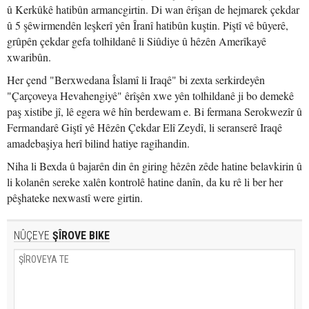
û Kerkûkê hatibûn armancgirtin. Di wan êrîşan de hejmarek çekdar
û 5 şêwirmendên leşkerî yên Îranî hatibûn kuştin. Piştî vê bûyerê,
grûpên çekdar gefa tolhildanê li Siûdiye û hêzên Amerîkayê
xwaribûn.
Her çend "Berxwedana Îslamî li Iraqê" bi zexta serkirdeyên
"Çarçoveya Hevahengiyê" êrîşên xwe yên tolhildanê ji bo demekê
paş xistibe jî, lê egera wê hîn berdewam e. Bi fermana Serokwezîr û
Fermandarê Giştî yê Hêzên Çekdar Elî Zeydî, li seranserê Iraqê
amadebaşiya herî bilind hatiye ragihandin.
Niha li Bexda û bajarên din ên giring hêzên zêde hatine belavkirin û
li kolanên sereke xalên kontrolê hatine danîn, da ku rê li ber her
pêşhateke nexwastî were girtin.
NÛÇEYE
ŞÎROVE BIKE