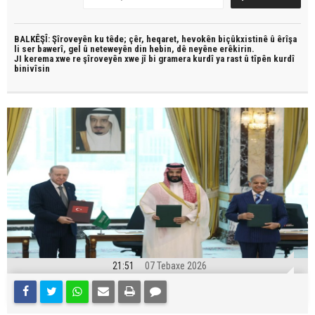
BALKÊŞÎ: Şîroveyên ku têde;
çêr, heqaret, hevokên biçûkxistinê û êrîşa
li ser bawerî, gel û neteweyên din hebin,
dê neyêne erêkirin.
JI kerema xwe re şîroveyên xwe jî bi
gramera kurdî
ya rast û
tîpên kurdî
binivîsin
21:51
07 Tebaxe 2026