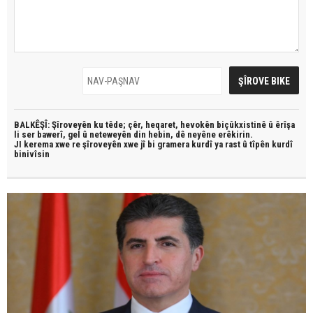
BALKÊŞÎ: Şîroveyên ku têde;
çêr, heqaret, hevokên biçûkxistinê û êrîşa
li ser bawerî, gel û neteweyên din hebin,
dê neyêne erêkirin.
JI kerema xwe re şîroveyên xwe jî bi
gramera kurdî
ya rast û
tîpên kurdî
binivîsin