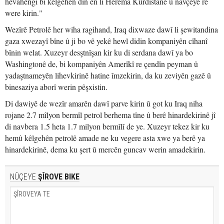
hevahengî bi kêlgehên din ên li Herêma Kurdistanê û navçeyê re
were kirin."
Wezîrê Petrolê her wiha ragihand, Iraq dixwaze dawî li şewitandina
gaza xwezayî bîne û ji bo vê yekê hewl didin kompaniyên cîhanî
bînin welat. Xuzeyr desştnîşan kir ku di serdana dawî ya bo
Washingtonê de, bi kompaniyên Amerîkî re çendîn peyman û
yadaştnameyên lihevkirinê hatine îmzekirin, da ku zeviyên gazê û
binesaziya aborî werin pêşxistin.
Di dawiyê de wezîr amarên dawî parve kirin û got ku Iraq niha
rojane 2.7 mîlyon bermîl petrol berhema tîne û berê hinardekirinê jî
di navbera 1.5 heta 1.7 milyon bermîlî de ye. Xuzeyr tekez kir ku
hemû kêlgehên petrolê amade ne ku vegere asta xwe ya berê ya
hinardekirinê, dema ku şert û mercên guncav werin amadekirin.
NÛÇEYE
ŞÎROVE BIKE