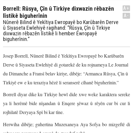
Borrell: Rûsya, Çîn û Tirkiye dixwazin rêbazên
A+
lîstikê biguherînin
A-
Nûnerê Bilind ê Yekîtiya Ewropayê bo Karûbarên Derve
û Siyaseta Ewlehiyê ragihand: “Rûsya, Çîn û Tirkiye
dixwazin rêbazên lîstikê li hember Ewropayê
biguherînin.”
Josep Borrell, Nûnerê Bilind ê Yekîtiya Ewropayê bo Karûbarên
Derve û Siyaseta Ewlehiyê di gotarekê de ku rojnameya Le Journal
du Dimanche a Fransî belav kiriye, dibêje: “Armanca Rûsya, Çîn û
Tirkiyê ew e ku teraziya hêzê li seranserê cîhanê biguherînin.”
Borrell diyar dike ku Tirkiye hewl dide xwe weke karaktera sereke
ya li herêmê bide nîşandan û Enqere şêwaz û rêyên cur bi cur li
rojhilatê Deryaya Spî bi kar tîne.
Herwiha dibêje; guhertina Muzexaneya Aya Sofya bo mizgeftê di