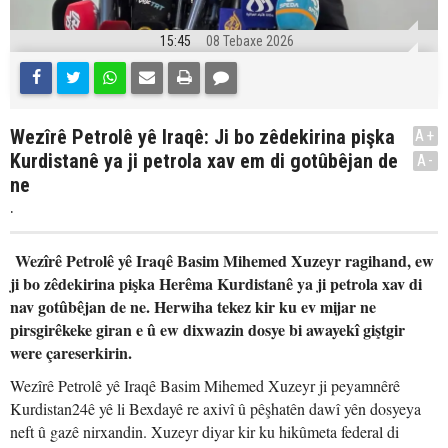
15:45
08 Tebaxe 2026
Wezîrê Petrolê yê Iraqê: Ji bo zêdekirina pişka
A+
Kurdistanê ya ji petrola xav em di gotûbêjan de
A-
ne
.
Wezîrê Petrolê yê Iraqê Basim Mihemed Xuzeyr ragihand, ew
ji bo zêdekirina pişka Herêma Kurdistanê ya ji petrola xav di
nav gotûbêjan de ne. Herwiha tekez kir ku ev mijar ne
pirsgirêkeke giran e û ew dixwazin dosye bi awayekî giştgir
were çareserkirin.
Wezîrê Petrolê yê Iraqê Basim Mihemed Xuzeyr ji peyamnêrê
Kurdistan24ê yê li Bexdayê re axivî û pêşhatên dawî yên dosyeya
neft û gazê nirxandin. Xuzeyr diyar kir ku hikûmeta federal di