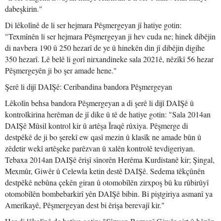
dabeşkirin."
Di lêkolînê de li ser hejmara Pêşmergeyan jî hatiye gotin:
"Texmînên li ser hejmara Pêşmergeyan ji hev cuda ne; hinek dibêjin
di navbera 190 û 250 hezarî de ye û hinekên din jî dibêjin digihe
350 hezarî. Lê belê li gorî nirxandineke sala 2021ê, nêzîkî 56 hezar
Pêşmergeyên ji bo şer amade hene."
Şerê li dijî DAIŞê: Ceribandina bandora Pêşmergeyan
Lêkolîn behsa bandora Pêşmergeyan a di şerê li dijî DAIŞê û
kontrolkirina herêman de jî dike û tê de hatiye gotin: "Sala 2014an
DAIŞê Mûsil kontrol kir û artêşa Îraqê rûxiya. Pêşmerge di
destpêkê de ji bo şerekî ew qasî mezin û klasîk ne amade bûn û
zêdetir wekî artêşeke parêzvan û xalên kontrolê tevdigeriyan.
Tebaxa 2014an DAIŞê êrişî sînorên Herêma Kurdistanê kir; Şingal,
Mexmûr, Giwêr û Celewla ketin destê DAIŞê. Sedema têkçûnên
destpêkê nebûna çekên giran û otomobîlên zirxpoş bû ku rûbirûyî
otomobîlên bombebarkirî yên DAIŞê bibin. Bi piştgiriya asmanî ya
Amerîkayê, Pêşmergeyan dest bi êrişa berevajî kir."