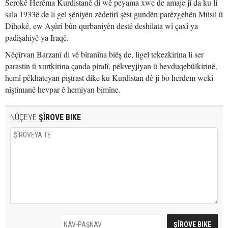
Serokê Herêma Kurdistanê di wê peyama xwe de amaje jî da ku li
sala 1933ê de li gel şêniyên zêdetirî şêst gundên parêzgehên Mûsil û
Dihokê, ew Aşûrî bûn qurbaniyên destê deshilata wî çaxî ya
padîşahiyê ya Iraqê.
Nêçîrvan Barzanî di vê bîranîna biêş de, ligel tekezkirina li ser
parastin û xurtkirina çanda piralî, pêkveyjiyan û hevduqebûlkirinê,
hemî pêkhateyan piştrast dike ku Kurdistan dê ji bo herdem wekî
nîştimanê hevpar ê hemiyan bimîne.
NÛÇEYE
ŞÎROVE BIKE