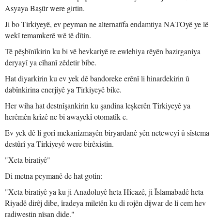
Asyaya Başûr were girtin.
Ji bo Tirkiyeyê, ev peyman ne alternatîfa endamtiya NATOyê ye lê
wekî temamkerê wê tê dîtin.
Tê pêşbînîkirin ku bi vê hevkariyê re ewlehiya rêyên bazirganiya
deryayî ya cîhanî zêdetir bibe.
Hat diyarkirin ku ev yek dê bandoreke erênî li hinardekirin û
dabînkirina enerjiyê ya Tirkiyeyê bike.
Her wiha hat destnîşankirin ku şandina leşkerên Tirkiyeyê ya
herêmên krîzê ne bi awayekî otomatîk e.
Ev yek dê li gorî mekanîzmayên biryardanê yên neteweyî û sîstema
destûrî ya Tirkiyeyê were birêxistin.
"Xeta biratiyê"
Di metna peymanê de hat gotin:
"Xeta biratiyê ya ku ji Anadoluyê heta Hîcazê, ji Îslamabadê heta
Riyadê dirêj dibe, îradeya miletên ku di rojên dijwar de li cem hev
radiwestin nîşan dide."