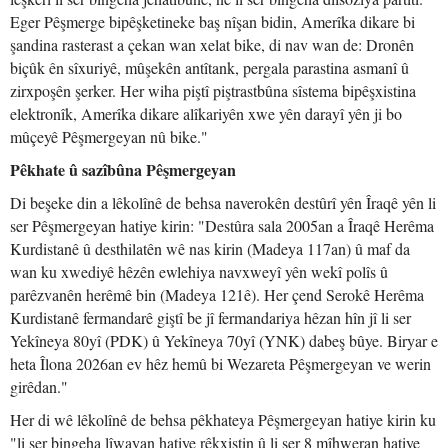
Eger Pêşmerge bipêşketineke baş nîşan bidin, Amerîka dikare bi
şandina rasterast a çekan wan xelat bike, di nav wan de: Dronên
biçûk ên sîxuriyê, mûşekên antîtank, pergala parastina asmanî û
zirxpoşên şerker. Her wiha piştî piştrastbûna sîstema bipêşxistina
elektronîk, Amerîka dikare alîkariyên xwe yên darayî yên ji bo
mûçeyê Pêşmergeyan nû bike."
Pêkhate û sazîbûna Pêşmergeyan
Di beşeke din a lêkolînê de behsa naverokên destûrî yên Îraqê yên li
ser Pêşmergeyan hatiye kirin: "Destûra sala 2005an a Îraqê Herêma
Kurdistanê û desthilatên wê nas kirin (Madeya 117an) û maf da
wan ku xwediyê hêzên ewlehiya navxweyî yên wekî polîs û
parêzvanên herêmê bin (Madeya 121ê). Her çend Serokê Herêma
Kurdistanê fermandarê giştî be jî fermandariya hêzan hîn jî li ser
Yekîneya 80yî (PDK) û Yekîneya 70yî (YNK) dabeş bûye. Biryar e
heta Îlona 2026an ev hêz hemû bi Wezareta Pêşmergeyan ve werin
girêdan."
Her di wê lêkolînê de behsa pêkhateya Pêşmergeyan hatiye kirin ku
"li ser bingeha lîwayan hatiye rêkxistin û li ser 8 mîhweran hatiye