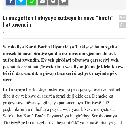
Li mizgeftên Tirkiyeyê xutbeya bi navê “biratî”
A+
hat xwendin
A-
.
Serokatiya Kar û Barên Diyanetê ya Tirkiyeyê bo mizgefta
nivîsek bi navê biratiyê şand û ew nivîs nimêjên înê de wek
xutbe hat xwendin. Ev yek girêdayî pêvajoya çareseriyê wek
pêşhatek erênî hat şîrovekirin û welatiyan jî amaje kirin ku ew
hêvî û daxwaz dikin pêvajo biçe serî û aştiyek mayînde pêk
were.
Li Tirkiyeyê her ku diçe piştgiriya bo pêvajoya çareseriyê berfireh
dibe û ev yek xwe di saziyên fermî de jî dide der. Demeke ku
projeyasaya pêvajoyê gihiştiye parlementoya Tirkiyeyê û tê
pêşbînîkirin ku di hefteya pêş de wek yasa bikeve meriyetê de
Serokatiya Kar û Barên Diyanetê ya ku girêdayî Serokomariya
Tirkiyeyê ye bo mizgeftan xutbeya nivîskî ya bi navê biratiyê şand.