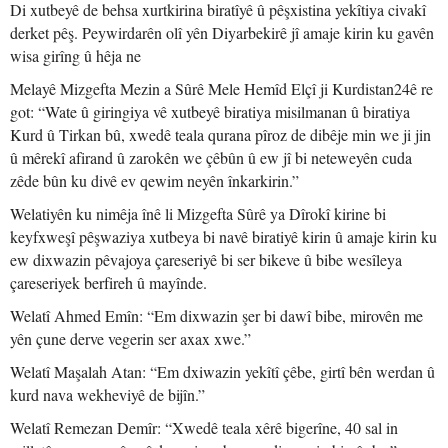
Di xutbeyê de behsa xurtkirina biratîyê û pêşxistina yekîtiya civakî
derket pêş. Peywirdarên olî yên Diyarbekirê jî amaje kirin ku gavên
wisa girîng û hêja ne
Melayê Mizgefta Mezin a Sûrê Mele Hemîd Elçî ji Kurdistan24ê re
got: “Wate û giringiya vê xutbeyê biratiya misilmanan û biratiya
Kurd û Tirkan bû, xwedê teala qurana pîroz de dibêje min we ji jin
û mêrekî afirand û zarokên we çêbûn û ew jî bi neteweyên cuda
zêde bûn ku divê ev qewim neyên înkarkirin.”
Welatiyên ku nimêja înê li Mizgefta Sûrê ya Dîrokî kirine bi
keyfxweşî pêşwaziya xutbeya bi navê biratiyê kirin û amaje kirin ku
ew dixwazin pêvajoya çareseriyê bi ser bikeve û bibe wesîleya
çareseriyek berfireh û mayînde.
Welatî Ahmed Emîn: “Em dixwazin şer bi dawî bibe, mirovên me
yên çune derve vegerin ser axax xwe.”
Welatî Maşalah Atan: “Em dxiwazin yekîtî çêbe, girtî bên werdan û
kurd nava wekheviyê de bijîn.”
Welatî Remezan Demîr: “Xwedê teala xêrê bigerîne, 40 sal in