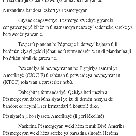
Nirxandina bandora leşkerî ya Pêşmergeyan
- Giyanê cengaweriyê: Pêşmerge xwediyê giyanekî
cengaweriyê yê bihêz in û nasnameya neteweyî sedemeke sereke ya
berxwedêriya wan e.
- Tevger û plandanîn: Pêşmerge li derveyî bajaran û li
herêmên çiyayî gelekî jêhatî ne û fermandarên wan di plandanîna ji
bo êrişên piralî de şareza ne.
- Pêwendiya bi hevpeymanan re: Piştgiriya asmanî ya
Amerîkayê (CJOC-E) û rahênan û perwerdeya hevpeymanan
(KTCC) rola wan a çareserker hebû.
- Dabeşbûna fermandariyê: Qelsiya herî mezin a
Pêşmergeyan dabeşbûna siyasî ye ku di demên hestyar de
bandoreke neyînî li ser fermandarî û kontrolê dike.
Pêşniyarên ji bo siyaseta Amerîkayê (li gorî lêkolînê)
- Naskirina Pêşmergeyan wekî hêza fermî: Divê Amerîka
Pêşmergeyan wekî hêza sereke ya parastina sînorên Herêma