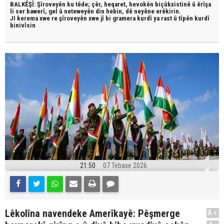
BALKÊŞÎ: Şîroveyên ku têde;
çêr, heqaret, hevokên biçûkxistinê û êrîşa
li ser bawerî, gel û neteweyên din hebin,
dê neyêne erêkirin.
JI kerema xwe re şîroveyên xwe jî bi
gramera kurdî
ya rast û
tîpên kurdî
binivîsin
21:50
07 Tebaxe 2026
Lêkolîna navendeke Amerîkayê: Pêşmerge
A+