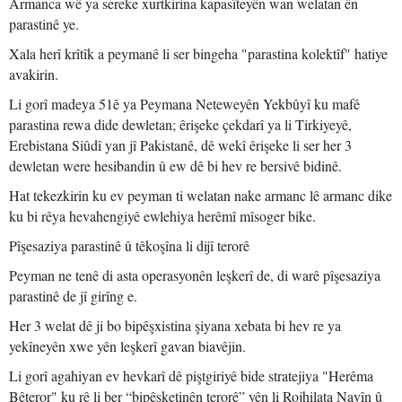
Armanca wê ya sereke xurtkirina kapasîteyên wan welatan ên
parastinê ye.
Xala herî krîtîk a peymanê li ser bingeha "parastina kolektîf" hatiye
avakirin.
Li gorî madeya 51ê ya Peymana Neteweyên Yekbûyî ku mafê
parastina rewa dide dewletan; êrişeke çekdarî ya li Tirkiyeyê,
Erebistana Siûdî yan jî Pakistanê, dê wekî êrişeke li ser her 3
dewletan were hesibandin û ew dê bi hev re bersivê bidinê.
Hat tekezkirin ku ev peyman ti welatan nake armanc lê armanc dike
ku bi rêya hevahengiyê ewlehiya herêmî mîsoger bike.
Pîşesaziya parastinê û têkoşîna li dijî terorê
Peyman ne tenê di asta operasyonên leşkerî de, di warê pîşesaziya
parastinê de jî girîng e.
Her 3 welat dê ji bo bipêşxistina şiyana xebata bi hev re ya
yekîneyên xwe yên leşkerî gavan biavêjin.
Li gorî agahiyan ev hevkarî dê piştgiriyê bide stratejiya "Herêma
Bêteror" ku rê li ber “bipêşketinên terorê” yên li Rojhilata Navîn û