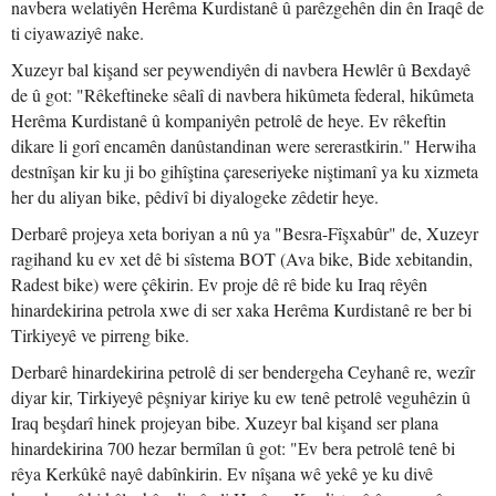
navbera welatiyên Herêma Kurdistanê û parêzgehên din ên Iraqê de
ti ciyawaziyê nake.
Xuzeyr bal kişand ser peywendiyên di navbera Hewlêr û Bexdayê
de û got: "Rêkeftineke sêalî di navbera hikûmeta federal, hikûmeta
Herêma Kurdistanê û kompaniyên petrolê de heye. Ev rêkeftin
dikare li gorî encamên danûstandinan were sererastkirin." Herwiha
destnîşan kir ku ji bo gihîştina çareseriyeke niştimanî ya ku xizmeta
her du aliyan bike, pêdivî bi diyalogeke zêdetir heye.
Derbarê projeya xeta boriyan a nû ya "Besra-Fîşxabûr" de, Xuzeyr
ragihand ku ev xet dê bi sîstema BOT (Ava bike, Bide xebitandin,
Radest bike) were çêkirin. Ev proje dê rê bide ku Iraq rêyên
hinardekirina petrola xwe di ser xaka Herêma Kurdistanê re ber bi
Tirkiyeyê ve pirreng bike.
Derbarê hinardekirina petrolê di ser bendergeha Ceyhanê re, wezîr
diyar kir, Tirkiyeyê pêşniyar kiriye ku ew tenê petrolê veguhêzin û
Iraq beşdarî hinek projeyan bibe. Xuzeyr bal kişand ser plana
hinardekirina 700 hezar bermîlan û got: "Ev bera petrolê tenê bi
rêya Kerkûkê nayê dabînkirin. Ev nîşana wê yekê ye ku divê