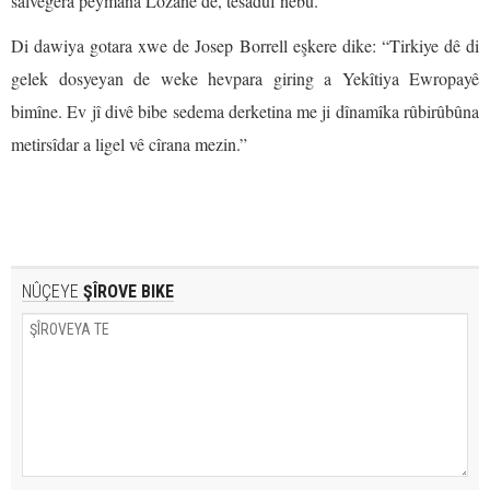
salvegera peymana Lozanê de, tesaduf nebû.
Di dawiya gotara xwe de Josep Borrell eşkere dike: “Tirkiye dê di
gelek dosyeyan de weke hevpara giring a Yekîtiya Ewropayê
bimîne. Ev jî divê bibe sedema derketina me ji dînamîka rûbirûbûna
metirsîdar a ligel vê cîrana mezin.”
NÛÇEYE
ŞÎROVE BIKE