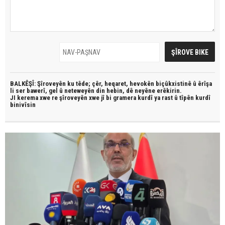
BALKÊŞÎ: Şîroveyên ku têde;
çêr, heqaret, hevokên biçûkxistinê û êrîşa
li ser bawerî, gel û neteweyên din hebin,
dê neyêne erêkirin.
JI kerema xwe re şîroveyên xwe jî bi
gramera kurdî
ya rast û
tîpên kurdî
binivîsin