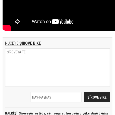
NÛÇEYE
ŞÎROVE BIKE
BALKÊŞÎ: Şîroveyên ku têde;
çêr, heqaret, hevokên biçûkxistinê û êrîşa