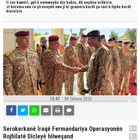
li ser bawerî, gel û neteweyên din hebin,
dê neyêne erêkirin.
JI kerema xwe re şîroveyên xwe jî bi
gramera kurdî
ya rast û
tîpên kurdî
binivîsin
15:47
08 Tebaxe 2026
Serokerkanê Iraqê Fermandariya Operasyonên
A+
Rojhilatê Dîcleyê hilweşand
A-