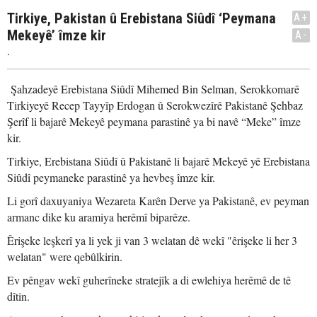
Tirkiye, Pakistan û Erebistana Siûdî ‘Peymana
A+
Mekeyê’ îmze kir
A-
.
Şahzadeyê Erebistana Siûdî Mihemed Bin Selman, Serokkomarê
Tirkiyeyê Recep Tayyîp Erdogan û Serokwezîrê Pakistanê Şehbaz
Şerîf li bajarê Mekeyê peymana parastinê ya bi navê “Meke” îmze
kir.
Tirkiye, Erebistana Siûdî û Pakistanê li bajarê Mekeyê yê Erebistana
Siûdî peymaneke parastinê ya hevbeş îmze kir.
Li gorî daxuyaniya Wezareta Karên Derve ya Pakistanê, ev peyman
armanc dike ku aramiya herêmî biparêze.
Êrişeke leşkerî ya li yek ji van 3 welatan dê wekî "êrişeke li her 3
welatan" were qebûlkirin.
Ev pêngav wekî guherîneke stratejîk a di ewlehiya herêmê de tê
dîtin.