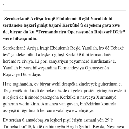
.
Serokerkanê Artêşa Iraqê Ebdulemîr Reşîd Yarallah bi
serdaneke leşkerî gihîşt bajarê Kerkûkê û di yekem gava xwe
de, biryar da ku "Fermandariya Operasyonên Rojavayê Dîcle"
were hilweşandin.
Serokerkanê Artêşa Iraqê Ebdulemîr Reşîd Yarallah, îro 8ê Tebaxê
tevî şandeke bilind a leşkerî gihîşt Kerkûkê û bi fermandarên
herêmê re civiya. Li gorî zanyariyên peyamnêrê Kurdistan24ê,
Yarallah biryara hilweşandina Fermandeyiya Operasyonên
Rojavayê Dîcle daye.
Hate ragihandin, ev biryar wekî destpêka zincîreyek guhertinan e.
Tê çaverêkirin ku di demeke nêz de di gelek postên giring ên ewlehî
û leşkerî de li sînorê parêzgeha Kerkûkê û navçeya Xurmatûyê
guhertin werin kirin. Armanca van gavan, bihêzkirina kontrola
asayîşê û rêgirtina li her cure valahiya ewlehiyê ye.
Ev serdan û amadebaşiya leşkerî piştî êrîşên asmanî yên 29’ê
Tîrmeha borî tê, ku tê de binkeyên Heşda Şeibî li Bexda, Neynewa