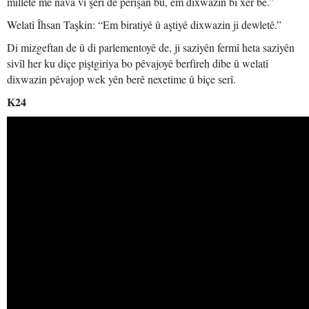
milletê me nava vî şerî de perişan bu, em dixwazin bi xêr be.”
Welatî Îhsan Taşkin: “Em biratiyê û aştiyê dixwazin ji dewletê.”
Di mizgeftan de û di parlementoyê de, ji saziyên fermî heta saziyên
sivîl her ku diçe piştgiriya bo pêvajoyê berfireh dibe û welatî
dixwazin pêvajop wek yên berê nexetime û biçe serî.
K24