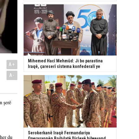
Mihemed Hacî Mehmûd: Ji bo parastina
A+
Iraqê, çareserî sîstema konfederalî ye
A-
n şerê
Serokerkanê Iraqê Fermandariya
 her du
Operasyonên Rojhilatê Dîcleyê hilweşand