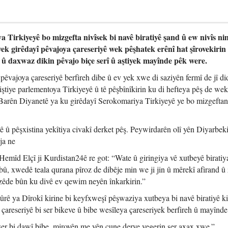
 Tirkiyeyê bo mizgefta nivîsek bi navê biratiyê şand û ew nivîs ni
ek girêdayî pêvajoya çareseriyê wek pêşhatek erênî hat şîrovekirin
î û daxwaz dikin pêvajo biçe serî û aştiyek mayînde pêk were.
 pêvajoya çareseriyê berfireh dibe û ev yek xwe di saziyên fermî de jî di
tiye parlementoya Tirkiyeyê û tê pêşbînîkirin ku di hefteya pêş de wek
 Barên Diyanetê ya ku girêdayî Serokomariya Tirkiyeyê ye bo mizgefta
ê û pêşxistina yekîtiya civakî derket pêş. Peywirdarên olî yên Diyarbeki
ja ne
mîd Elçî ji Kurdistan24ê re got: “Wate û giringiya vê xutbeyê biratiy
û, xwedê teala qurana pîroz de dibêje min we ji jin û mêrekî afirand û
zêde bûn ku divê ev qewim neyên înkarkirin.”
ûrê ya Dîrokî kirine bi keyfxweşî pêşwaziya xutbeya bi navê biratiyê ki
areseriyê bi ser bikeve û bibe wesîleya çareseriyek berfireh û mayînde
 bi dawî bibe, mirovên me yên çune derve vegerin ser axax xwe.”