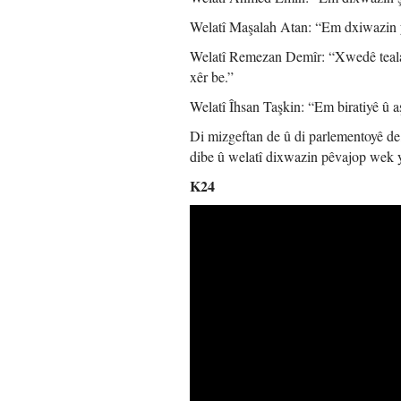
Welatî Maşalah Atan: “Em dxiwazin ye
Welatî Remezan Demîr: “Xwedê teala x
xêr be.”
Welatî Îhsan Taşkin: “Em biratiyê û a
Di mizgeftan de û di parlementoyê de, 
dibe û welatî dixwazin pêvajop wek y
K24