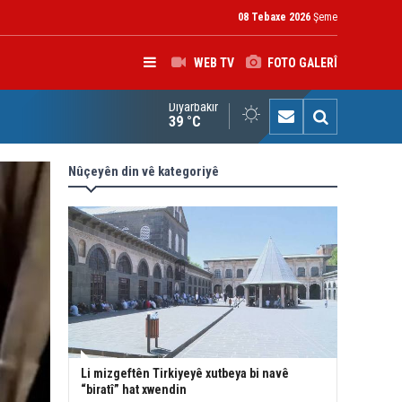
08 Tebaxe 2026
Şeme
WEB TV
FOTO GALERÎ
Diyarbakır
rokerkanê Iraqê Fermandariya Operasyonên Rojhilatê Dîcleyê hi
39 °C
Nûçeyên din vê kategoriyê
Li mizgeftên Tirkiyeyê xutbeya bi navê
“biratî” hat xwendin