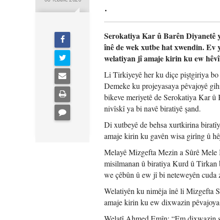
.
Serokatiya Kar û Barên Diyanetê ya
înê de wek xutbe hat xwendin. Ev y
welatiyan jî amaje kirin ku ew hêv
Li Tirkiyeyê her ku diçe piştgiriya bo
Demeke ku projeyasaya pêvajoyê gihiş
bikeve meriyetê de Serokatiya Kar û
nivîskî ya bi navê biratiyê şand.
Di xutbeyê de behsa xurtkirina biratîy
amaje kirin ku gavên wisa girîng û hê
Melayê Mizgefta Mezin a Sûrê Mele He
misilmanan û biratiya Kurd û Tirkan b
we çêbûn û ew jî bi neteweyên cuda 
Welatiyên ku nimêja înê li Mizgefta S
amaje kirin ku ew dixwazin pêvajoya ç
Welatî Ahmed Emîn: “Em dixwazin şer