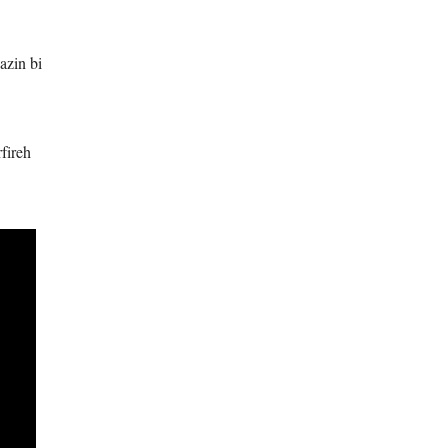
azin bi
rfireh