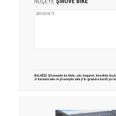
NÛÇEYE
ŞÎROVE BIKE
BALKÊŞÎ: Şîroveyên ku têde;
çêr, heqaret, hevokên biçûk
JI kerema xwe re şîroveyên xwe jî bi
gramera kurdî
ya ra