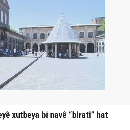
eyê xutbeya bi navê “biratî” hat