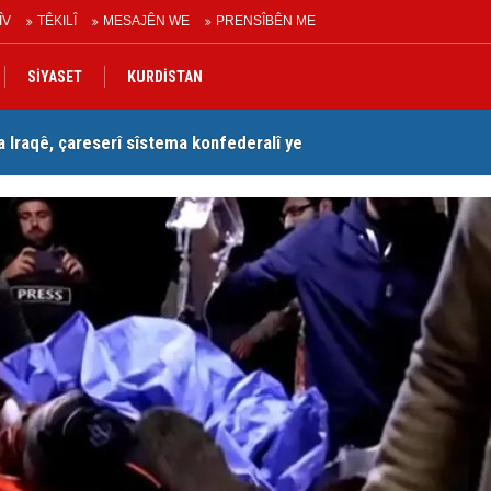
ÎV
TÊKILÎ
MESAJÊN WE
PRENSÎBÊN ME
SİYASET
KURDİSTAN
Iraqê, çareserî sîstema konfederalî ye
Se