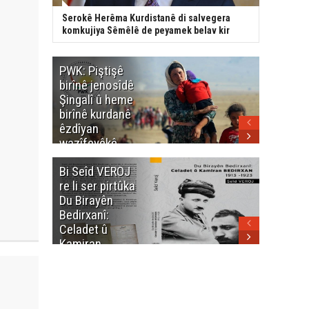
Serokê Herêma Kurdistanê di salvegera
komkujiya Sêmêlê de peyamek belav kir
PWK: Piştişê
PWK: Ma
birînê jenosîdê
şehîdan
Şingalî û heme
Enfalê
birînê kurdanê
Barzanîy
êzdîyan
hurmet 
wazîfeyêkê
kenê
neteweyî yê
Bi Seîd VEROJ
Wezîra
heme kurdanê
re li ser pirtûka
Berhema
dinya yo
Du Birayên
Cengî y
Bedirxanî:
Pakistan
Celadet û
û hevjîn
Kamiran
em Kurd
Bedirxan
(1913 -1923)