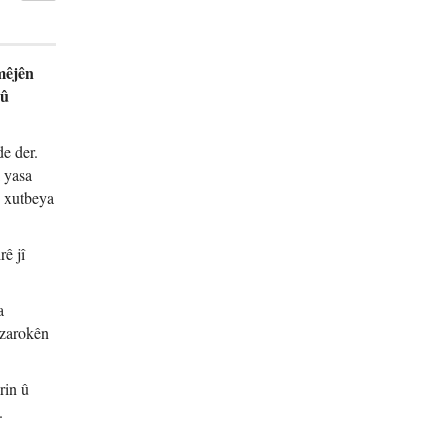
mêjên
 û
de der.
 yasa
n xutbeya
rê jî
a
 zarokên
rin û
.