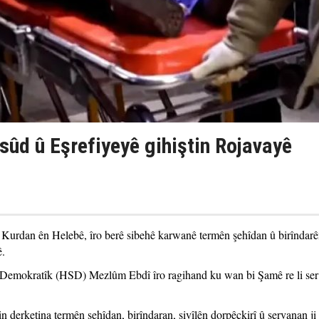
sûd û Eşrefiyeyê gihiştin Rojavayê
ên Kurdan ên Helebê, îro berê sibehê karwanê termên şehîdan û birîndarê
ê.
 Demokratîk (HSD) Mezlûm Ebdî îro ragihand ku wan bi Şamê re li ser
n derketina termên şehîdan, birîndaran, sivîlên dorpêçkirî û şervanan ji