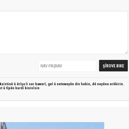
xistinê û êrîşa li ser bawerî, gel û neteweyên din hebin,
dê neyêne erêkirin.
st û
tîpên kurdî
binivîsin