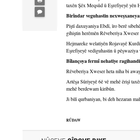
taxên Şêx Meqsûd û Eşrefiyeyê yên He
Birîndar veguhastin nexweşxaney
Piştî daxuyaniya Ebdî, îro berê sibe
gihiştin herêmên Rêveberiya Xweser 
Hejmareke welatiyên Rojavayê Kurdi
Eşrefiyeyê vediguhastin û pêşwaziya 
Bîlançoya fermî nehatiye ragihand
Rêveberiya Xweser heta niha bi awaye
Artêşa Sûriyeyê 6ê vê mehê êrişî tax
mehê berdewam kiribûn.
Ji bilî qurbaniyan, bi deh hezaran ma
RÛDAW