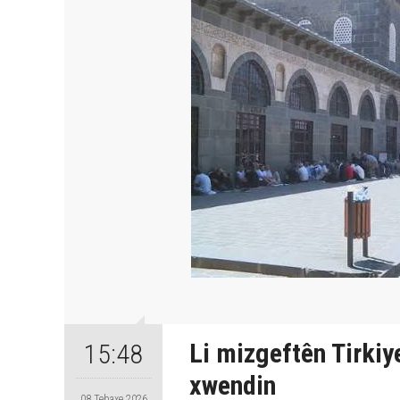
Li mizgeftên Tirkiy
15:48
xwendin
08 Tebaxe 2026