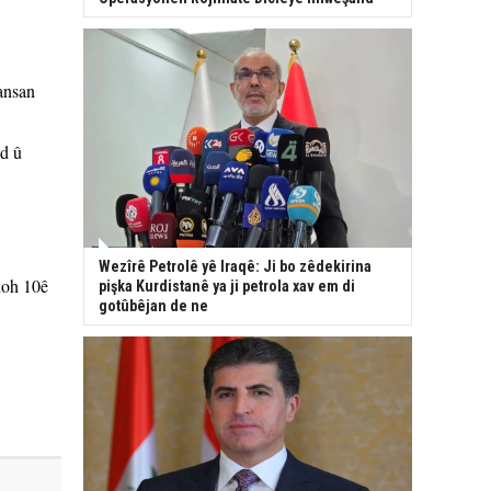
ansan
d û
Wezîrê Petrolê yê Iraqê: Ji bo zêdekirina
doh 10ê
pişka Kurdistanê ya ji petrola xav em di
gotûbêjan de ne