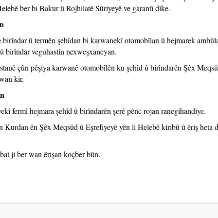
lebê ber bi Bakur û Rojhilatê Sûriyeyê ve garantî dike.
an
hê birîndar û termên şehîdan bi karwanekî otomobîlan û hejmarek ambûl
û birîndar veguhastin nexweşxaneyan.
stanê çûn pêşiya karwanê otomobîlên ku şehîd û birîndarên Şêx Meqsû
wan kir.
in
kî fermî hejmara şehîd û birîndarên şerê pênc rojan ranegihandiye.
ên Kurdan ên Şêx Meqsûd û Eşrefiyeyê yên li Helebê kiribû û êriş heta 
lbat ji ber wan êrişan koçber bûn.