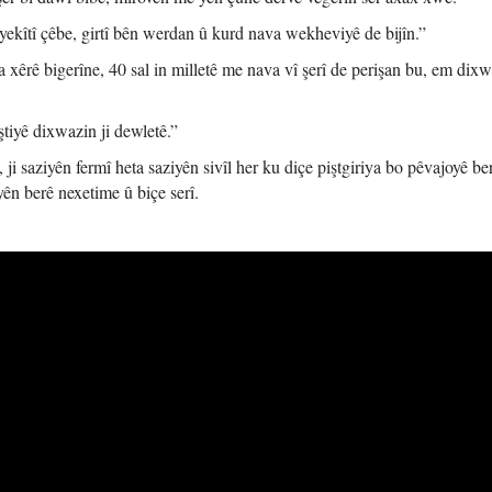
kîtî çêbe, girtî bên werdan û kurd nava wekheviyê de bijîn.”
êrê bigerîne, 40 sal in milletê me nava vî şerî de perişan bu, em dixw
ştiyê dixwazin ji dewletê.”
ji saziyên fermî heta saziyên sivîl her ku diçe piştgiriya bo pêvajoyê be
ên berê nexetime û biçe serî.