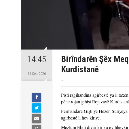
Birîndarên Şêx Meq
14:45
Kurdistanê
11 Çele 2026
.
Piştî ragihandina agirbestê ya li tax
pênc rojan gihişt Rojavayê Kurdistan
Fermandarê Giştî yê Hêzên Sûriyeya
agirbestê li hev kiriye.
Mezlûm Ebdî diyar kir ku ev lihevkiri