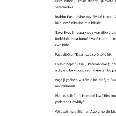
Dûre hinek ji xelkê diherin şikayetê
Seferberlikê.
Brahîm Paşa dişîne pey Elyasê Hemo. Ga
bike, ew ê nikaribe min bikuje.
Gava Elyas li hespa xwe siwar dibe û diçe
barkirinê, Paşa bangî Elyasê Hemo dike.
xwe bide.
Paşa dibêje: “Elyas, ez ê serê te jê bikim
Elyas dibêje: “Paşa, ji kerema xwe guhda
û diyar dike ku çawa rûn dane û ji bo p
Paşa ji gotinên wî fêm dike, dibêje: “Ka e
hev cudabûn.
Pişt re, kalikê me Hemoyê lawê Biro kur
goristana Dawidiyê.
Wê çaxê mala Silêman Aqo û herdû biraz