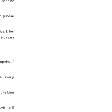
û şandine
in guhdarî
zê. Li ber
şê biryara
aqetim...”
. Li wir ji
û tê birin
avê min ji