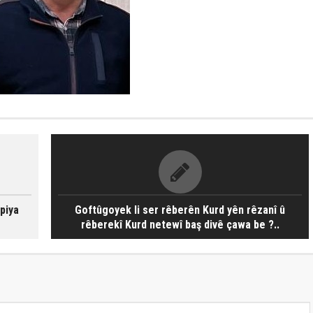
piya
Goftûgoyek li ser rêberên Kurd yên rêzanî û
rêberekî Kurd netewî baş divê çawa be ?..