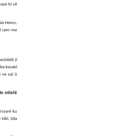
waze bi vê
mala Hemo,
înî cem me
cîzêdê jî
ibe kesekî
 ve xal û
de miletê
irsyarê ku
bikî, bila