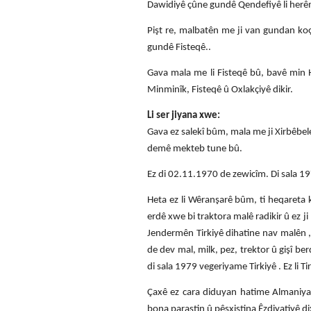
Dawidiyê çûne gundê Qendefiyê li herê
Pişt re, malbatên me ji van gundan koç 
gundê Fisteqê..
Gava mala me li Fisteqê bû, bavê min
Minminîk, Fisteqê û Oxlakçiyê dikir.
Li ser jiyana xwe:
Gava ez salekî bûm, mala me ji Xirbêbele
demê mekteb tune bû.
Ez di 02.11.1970 de zewicîm. Di sala 1
Heta ez li Wêranşarê bûm, ti heqareta 
erdê xwe bi traktora malê radikir û ez j
Jendermên Tirkiyê dihatine nav malên 
de dev mal, milk, pez, trektor û gişî be
di sala 1979 vegeriyame Tirkiyê . Ez li 
Çaxê ez cara diduyan hatime Almaniya m
bona parastin û pêşxistina Êzdiyatiyê dix