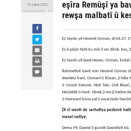
eşîra Remûşî ya bav
19 Adare 2026
rewşa malbatî û ke
Ez Seydo yê Hesenê Ozman, di 04.07.19
Ez ê pêşîn tiştê ku min li ser dîrok, ko
Ez Seydo yê lawê Hesen, Ozman, Evdal (
Rahmetiyê bavê min Hesenê Ozman di g
dewleta Îranî, Osmanî û Rûsan, ji hêla
û Usoyê Xatunê, Hisê Talo, Osê Bişar
Hecîzêdê û hwd. Hinek ji me jî hatine d
û Merwanî bûne xal û xwarziyên hevûd
Di vî wextî de serhatiya pezkovê hat
mexel netiye.
Dema Pîr Dawid li gundê Dawidiyê bû, 