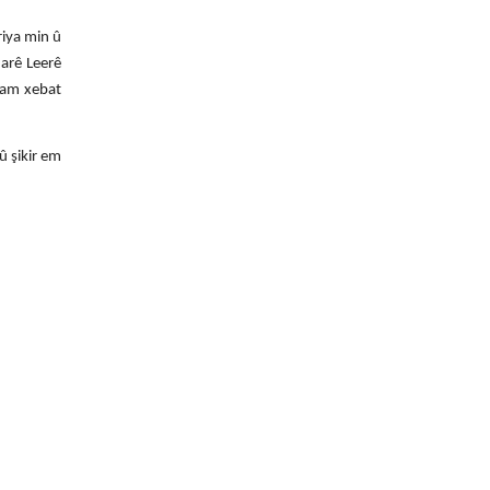
riya min û
jarê Leerê
ndam xebat
û şikir em