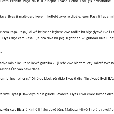
 li cem Brahîm Paşa dikin û dibêjin: Elyasê Hemo Êzdî giş nivîsandine 
va Elyas ji malê derdikeve, ji kulfetê xwe re dibêje: eger Paşa li îfada m
 cem Paşa, Paşa jî di wê kêliyê de leşkerê xwe radike ku biçe çiyayê Evdil Ezî
 Elyas diçe cem Paşa û jê rica dike ku pêşî li gotinên wî guhdarî bike û pa
.”
riya min bike. Ez ne kewê gozelim ku ji refê xwe biqetim; ez ji miletê xwe n
arastina Êzdiyan hewl dane.
m bi hev re herin.” Di rê de kîsek zêr dide Elyas û digihîjin çiyayê Evdil Ezîzê
ê xwe Elyas ji Dawidiyê dibin gundê Seydekê. Elyas li wir emrê Xwedê dike 
iyên xwe Bişar û Kinhê jî li Seydekê bûn. Malbata Mîryê Biro û birayekî b