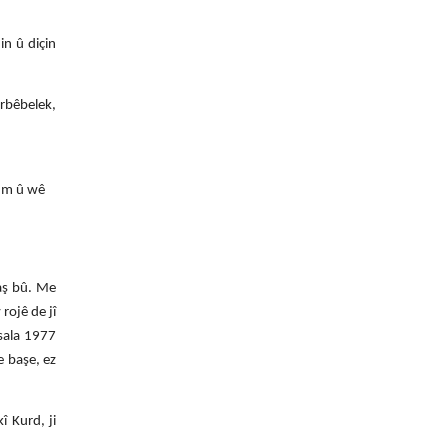
in û diçin
rbêbelek,
bûm û wê
baş bû. Me
rojê de jî
sala 1977
e başe, ez
î Kurd, ji