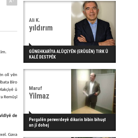
A-
Ali K.
yıldırım
GÛNEHKARÎYA ALÛÇEYÊN (ERÛGÊN) TIRK Û
jim.
KALÊ DESTPÊK
n olî yên
lbata Biro
Maruf
lakçiyê û
Yilmaz
îra Remûşî
widiyê de
Pergalên perwerdeyê dikarin bibin bihuşt
an jî dohej
exel. Gava