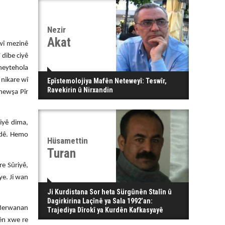
Nezir
Akat
 wî mezinê
 dibe ciyê
 heytehola
 nikare wî
Epîstemolojiya Mafên Neteweyî: Teswîr,
Ravekirin û Nirxandin
 hewşa Pîr
iyê dima,
êdê. Hemo
Hüsamettin
Turan
re Sûriyê,
ye. Ji wan
Ji Kurdistana Sor heta Sürgûnên Stalîn û
Dagirkirina Laçînê ya Sala 1992’an:
 Merwanan
Trajediya Dîrokî ya Kurdên Kafkasyayê
ên xwe re