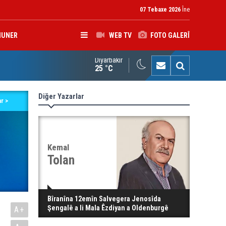
07 Tebaxe 2026
Îne
HUNER
WEB TV
FOTO GALERÎ
Diyarbakır
K: Gotinên Parêzgarê Kerkûkê yên li ser Madeya 140î hewldana f
25 °C
Diğer Yazarlar
r >
Kemal
Tolan
Bîranîna 12emîn Salvegera Jenosîda
Şengalê a li Mala Êzdiyan a Oldenburgê
A+