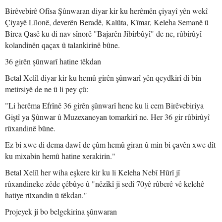
Birêvebirê Ofîsa Şûnwaran diyar kir ku herêmên çiyayî yên wekî
Çiyayê Lîlonê, deverên Beradê, Kalûta, Kîmar, Keleha Semanê û
Birca Qasê ku di nav sînorê "Bajarên Jibîrbûyî" de ne, rûbirûyî
kolandinên qaçax û talankirinê bûne.
36 girên şûnwarî hatine têkdan
Betal Xelîl diyar kir ku hemû girên şûnwarî yên qeydkirî di bin
metirsiyê de ne û li pey çû:
"Li herêma Efrînê 36 girên şûnwarî hene ku li cem Birêvebiriya
Giştî ya Şûnwar û Muzexaneyan tomarkirî ne. Her 36 gir rûbirûyî
rûxandinê bûne.
Ez bi xwe di dema dawî de çûm hemû giran û min bi çavên xwe dît
ku mixabin hemû hatine xerakirin."
Betal Xelîl her wiha eşkere kir ku li Keleha Nebî Hûrî jî
rûxandineke zêde çêbûye û "nêzîkî ji sedî 70yê rûberê vê kelehê
hatiye rûxandin û têkdan."
Projeyek ji bo belgekirina şûnwaran