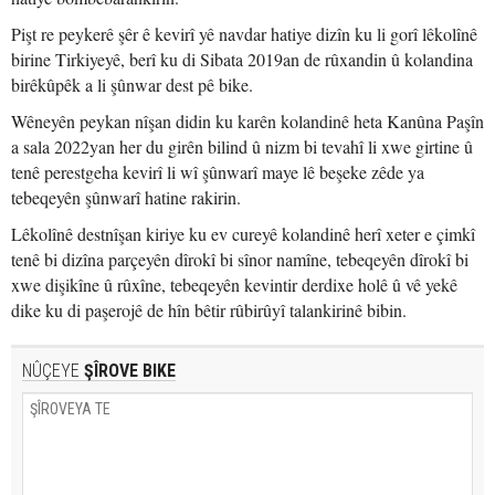
Pişt re peykerê şêr ê kevirî yê navdar hatiye dizîn ku li gorî lêkolînê
birine Tirkiyeyê, berî ku di Sibata 2019an de rûxandin û kolandina
birêkûpêk a li şûnwar dest pê bike.
Wêneyên peykan nîşan didin ku karên kolandinê heta Kanûna Paşîn
a sala 2022yan her du girên bilind û nizm bi tevahî li xwe girtine û
tenê perestgeha kevirî li wî şûnwarî maye lê beşeke zêde ya
tebeqeyên şûnwarî hatine rakirin.
Lêkolînê destnîşan kiriye ku ev cureyê kolandinê herî xeter e çimkî
tenê bi dizîna parçeyên dîrokî bi sînor namîne, tebeqeyên dîrokî bi
xwe dişikîne û rûxîne, tebeqeyên kevintir derdixe holê û vê yekê
dike ku di paşerojê de hîn bêtir rûbirûyî talankirinê bibin.
NÛÇEYE
ŞÎROVE BIKE