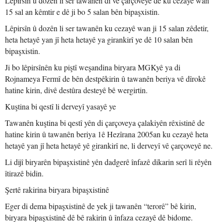
Lêpirsîn û dozên li ser tawanên di vê çarçoveyê de ku cezayê wan
15 sal an kêmtir e dê ji bo 5 salan bên bipaşxistin.
Lêpirsîn û dozên li ser tawanên ku cezayê wan ji 15 salan zêdetir,
heta hetayê yan jî heta hetayê ya girankirî ye dê 10 salan bên
bipaşxistin.
Ji bo lêpirsînên ku piştî weşandina biryara MGKyê ya di
Rojnameya Fermî de bên destpêkirin û tawanên beriya vê dîrokê
hatine kirin, divê destûra desteyê bê wergirtin.
Kuştina bi qestî li derveyî yasayê ye
Tawanên kuştina bi qestî yên di çarçoveya çalakiyên rêxistinê de
hatine kirin û tawanên beriya 1ê Hezîrana 2005an ku cezayê heta
hetayê yan jî heta hetayê yê girankirî ne, li derveyî vê çarçoveyê ne.
Li dijî biryarên bipaşxistinê yên dadgerê înfazê dikarin serî li rêyên
îtirazê bidin.
Şertê rakirina biryara bipaşxistinê
Eger di dema bipaşxistinê de yek ji tawanên “terorê” bê kirin,
biryara bipaşxistinê dê bê rakirin û înfaza cezayê dê bidome.