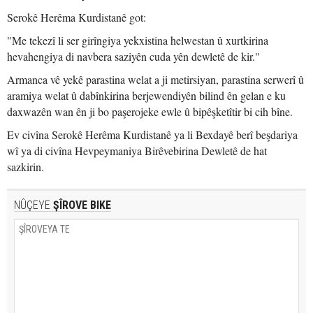
Serokê Herêma Kurdistanê got:
"Me tekezî li ser girîngiya yekxistina helwestan û xurtkirina
hevahengiya di navbera saziyên cuda yên dewletê de kir."
Armanca vê yekê parastina welat a ji metirsiyan, parastina serwerî û
aramiya welat û dabînkirina berjewendiyên bilind ên gelan e ku
daxwazên wan ên ji bo paşerojeke ewle û bipêşketîtir bi cih bîne.
Ev civîna Serokê Herêma Kurdistanê ya li Bexdayê berî beşdariya
wî ya di civîna Hevpeymaniya Birêvebirina Dewletê de hat
sazkirin.
NÛÇEYE
ŞÎROVE BIKE