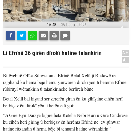
16:48
05 Tebaxe 2026
Li Efrînê 36 girên dîrokî hatine talankirin
A+
.
A-
Birêvebirê Ofîsa Şûnwaran a Efrînê Betal Xelîl ji Rûdawê re
ragihand ku hema bêje hemû şûnwarên dîrokî yên li herêma Efrînê
rûbirûyî wêrankirin û talankirineke berfireh bûne.
Betal Xelîl bal kişand ser zererên giran ên ku gihîştine cihên herî
berbiçav ên dîrokî yên li herêmê û got:
"Ji Girê Eyn Darayê bigire heta Keleha Nebî Hûrî û Girê Cindirêsê
ku cihên herî girîng û berbiçav ên herêma Efrînê ne, ev şûnwar
hatine rûxandin û hema bêje bi temamî hatine wêrankirin."