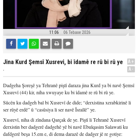
11:06
06 Tebaxe 2026
Jina Kurd Şemsî Xusrevi, bi îdamê re rû bi rû ye
A+
.
A-
Dadgeha Şoreşê ya Tehranê piştî daraza jina Kurd ya bi navê Şemsî
Xusrevî (44) kir, niha xwuyaye ku bi îdamê re rû bi rû ye.
Sûcên ku dadgeh bal bi Xusrevî de dide; “derxistina xerabkirinê li
ser rûyê erdê” û “casûsiya li ser navê Îsraîlê” ye.
Xusrevî, niha di zîndana Qarçak de ye. Piştî li Tehranê Xusrevî
derxistin ber dadgerê dadgehê yê bi navê Ebulqasim Salawati ku
dafdgerê beşa 15.em e, di dema darazê de dadger jê re gotiye: