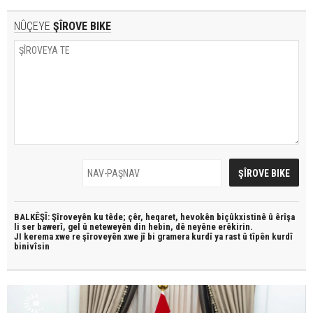
NÛÇEYE
ŞÎROVE BIKE
BALKÊŞÎ: Şîroveyên ku têde;
çêr, heqaret, hevokên biçûkxistinê û êrîşa
li ser bawerî, gel û neteweyên din hebin,
dê neyêne erêkirin.
JI kerema xwe re şîroveyên xwe jî bi
gramera kurdî
ya rast û
tîpên kurdî
binivîsin