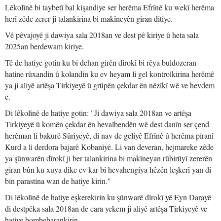
Lêkolînê bi taybetî bal kişandiye ser herêma Efrînê ku wekî herêma
herî zêde zerer ji talankirina bi makîneyên giran ditiye.
Vê pêvajoyê ji dawiya sala 2018an ve dest pê kiriye û heta sala
2025an berdewam kiriye.
Tê de hatiye gotin ku bi dehan girên dîrokî bi rêya buldozeran
hatine rûxandin û kolandin ku ev heyam li gel kontrolkirina herêmê
ya ji aliyê artêşa Tirkiyeyê û grûpên çekdar ên nêzîkî wê ve hevdem
e.
Di lêkolînê de hatiye gotin: "Ji dawiya sala 2018an ve artêşa
Tirkiyeyê û komên çekdar ên hevalbendên wê dest danîn ser çend
herêman li bakurê Sûriyeyê, di nav de geliyê Efrînê û herêma piranî
Kurd a li derdora bajarê Kobaniyê. Li van deveran, hejmareke zêde
ya şûnwarên dîrokî ji ber talankirina bi makîneyan rûbirûyî zererên
giran bûn ku xuya dike ev kar bi hevahengiya hêzên leşkerî yan di
bin parastina wan de hatiye kirin."
Di lêkolînê de hatiye eşkerekirin ku şûnwarê dîrokî yê Eyn Darayê
di destpêka sala 2018an de cara yekem ji aliyê artêşa Tirkiyeyê ve
hatiye bombebarankirin.