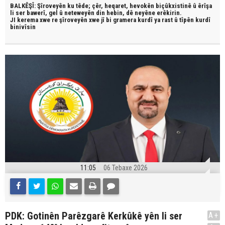
BALKÊŞÎ: Şîroveyên ku têde;
çêr, heqaret, hevokên biçûkxistinê û êrîşa
li ser bawerî, gel û neteweyên din hebin,
dê neyêne erêkirin.
JI kerema xwe re şîroveyên xwe jî bi
gramera kurdî
ya rast û
tîpên kurdî
binivîsin
11:05
06 Tebaxe 2026
PDK: Gotinên Parêzgarê Kerkûkê yên li ser
A+