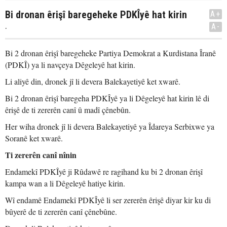
Bi dronan êrişî baregeheke PDKÎyê hat kirin
A+
.
A-
Bi 2 dronan êrişî baregeheke Partiya Demokrat a Kurdistana Îranê
(PDKÎ) ya li navçeya Dêgeleyê hat kirin.
Li aliyê din, dronek jî li devera Balekayetiyê ket xwarê.
Bi 2 dronan êrişî baregeha PDKÎyê ya li Dêgeleyê hat kirin lê di
êrişê de ti zererên canî û madî çênebûn.
Her wiha dronek jî li devera Balekayetiyê ya Îdareya Serbixwe ya
Soranê ket xwarê.
Ti zererên canî nînin
Endamekî PDKÎyê ji Rûdawê re ragihand ku bi 2 dronan êrişî
kampa wan a li Dêgeleyê hatiye kirin.
Wî endamê Endamekî PDKÎyê li ser zererên êrişê diyar kir ku di
bûyerê de ti zererên canî çênebûne.