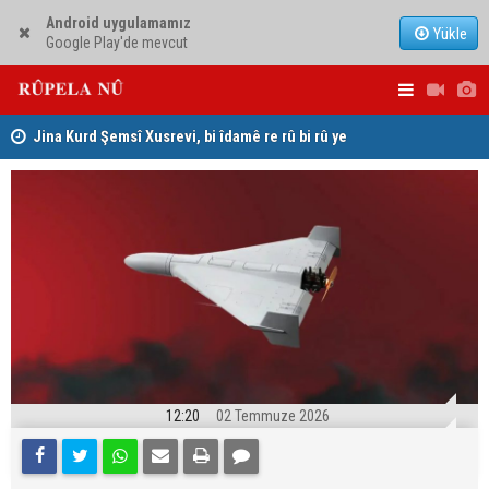
Android uygulamamız
Yükle
Google Play'de mevcut
hat
Jina Kurd Şemsî Xusrevi, bi îdamê re rû bi rû ye
PDK: Gotin
hewldana f
12:20
02 Temmuze 2026