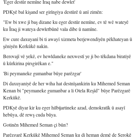
'Eger destûr nemîne Îraq nabe dewlet'
PDKyê bal kişand ser girîngiya destûrê û anî zimên:
"Ew bi xwe jî baş dizane ku eger destûr nemîne, ev tê wê wateyê
ku Îraq ji wateya dewletbûnê vala dibe û namîne.
Ew cure daxuyanî bi ti awayî xizmeta berjewendiyên pêkhateyan û
şêniyên Kerkûkê nakin.
Berovajî vê yekê, ev hewldaneke nexwestî ye ji bo têkdana biratiyê
û kûrkirina pirsgirêkan e."
'Bi peymaneke gumanbar bûye parêzgar'
Di daxuyaniyê de her wiha hat destnîşankirin ku Mihemed Seman
Kenan bi "peymaneke gumanbar a li Otela Reşîd" bûye Parêzgarê
Kerkûkê.
PDKyê diyar kir ku eger hilbijartineke azad, demokratîk û asayî
hebûya, dê rewş cuda bûya.
Gotinên Mihemed Seman çi bûn?
Parêzgarê Kerkûkê Mihemed Seman ku di heman demê de Serokê