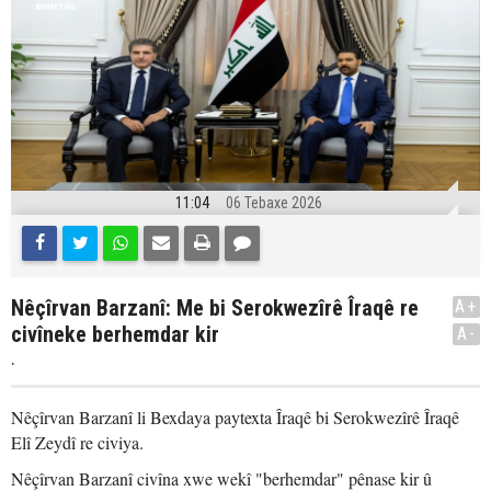
11:04
06 Tebaxe 2026
Nêçîrvan Barzanî: Me bi Serokwezîrê Îraqê re
A+
civîneke berhemdar kir
A-
.
Nêçîrvan Barzanî li Bexdaya paytexta Îraqê bi Serokwezîrê Îraqê
Elî Zeydî re civiya.
Nêçîrvan Barzanî civîna xwe wekî "berhemdar" pênase kir û