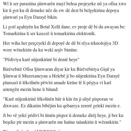
Wî li ser parastina şûnwarên mayî behsa projeyeke nû ya ofîsa xwe
kir û got ku di demeke nêz de ew dê dest bi belgekirina depoya
şûnwarî ya Eyn Darayê bikin.
Li gorî agahiyên ku Betal Xelîl dane, ev proje dê bi du awayan be:
Tomarkirina li ser kaxezê û tomarkirina elektronîk.
Her wiha her perçeyekî di depoyê de dê bi rêya teknolojiya 3D
were wênekirin da ku wekî arşîv bimîne.
"Pêdiviya karê nûjenkirinê bi demê heye"
Birêvebirê Ofîsa Şûnwaran diyar kir ku Birêvebiriya Giştî ya
Şûnwar û Muzexaneyan a Helebê ji bo nûjenkirina Eyn Darayê
plansazî û lêkolînên pêwîst amade kirine lê li pêşiya vî karî
astengên mezin hene û biland:
"Karê nûjenkirinê lêkolînên hûr û kûr ên ji aliyê pisporan ve
dixwaze. Ez dikarim bibêjim ku qebareya zererê gelekî mezin e.
Ji bo vê yekê pêdivî bi tîmên pispor û demeke dirêj heye, ji ber ku
beşeke pir mezin a şûnwarên me hatine talankirin û wêrankirin."