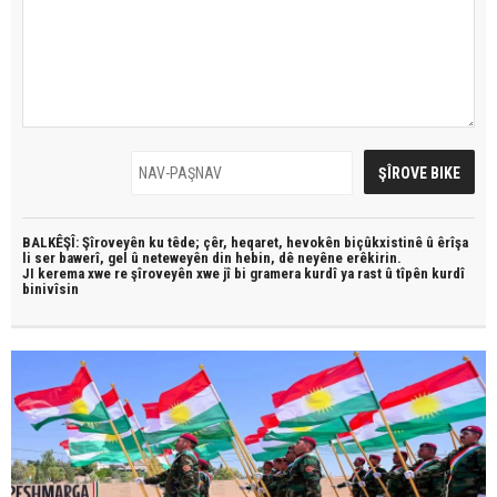
BALKÊŞÎ: Şîroveyên ku têde;
çêr, heqaret, hevokên biçûkxistinê û êrîşa
li ser bawerî, gel û neteweyên din hebin,
dê neyêne erêkirin.
JI kerema xwe re şîroveyên xwe jî bi
gramera kurdî
ya rast û
tîpên kurdî
binivîsin