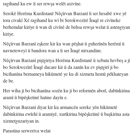
ragihand ku ew li ser rewşa welêt axivîne.
Serokê Herêma Kurdistanê Nêçîrvan Barzanî li ser hesabê xwe yê
tora civakî Xê ragihand ku wî bi Serokwezîrê Îraqê re civîneke
berhemdar kiriye û wan di civînê de behsa rewşa welat û astengiyan
kiriye.
Nêçîrvan Barzanî eşkere kir ku wan pêşhat û guherînên herêmî û
navneteweyî û bandora wan a li ser Îraqê nirxandine.
Nêçîrvan Barzanî piştgiriya Herêma Kurdistanê û xebata hevbeş a ji
bo Serokwezîrê Îraqê ducare kir û da zanîn ku ev piştgirî ji bo
bicihanîna bernameya hikûmetê ye ku di xizmeta hemû pêkhateyan
de be.
Her wiha ji bo bicihanîna sozên ku ji bo reformên aborî, dabînkirina
aramî û bipêşketinê hatine dayîn e.
Nêçîrvan Barzanî diyar kir ku armancên sereke yên hikûmetê
dabînkirina ewlehî û aramiyê, xurtkirina bipêşketinê û başkirina asta
xizmetguzariyan in.
Parastina serweriya welat