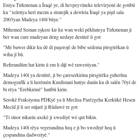
Eniya Tirkmenan a Îraqê ye, di hevpeyvîneke televîzyonî de gotibû
ku "xeletiya herî mezin a stratejîk a dewleta Îraqê ya piştî sala
2003yan Madeya 140î bûye."
Mihemed Seman eşkere kir ku wan wekî pêkhateya Tirkmenan ji
ber wan cure madeyan deng nedaye destûrê û got:
"Me bawer dikir ku dê di paşerojê de bibe sedema pirsgirêkan û
wiha jî bû.
Referandûm hat kirin û em li dijî wê rawestiyan."
Madeya 140î ya destûrê, ji bo çareserkirina pirsgirêka guherîna
demografîk a li herêmên Kurdistanî hatiye danîn ku di salên 70yî de
bi rêya "Erebkirinê" hatibû kirin.
Serokê Fraksiyona PDKyê ya li Meclisa Parêzgeha Kerkûkê Hesen
Mecîd jî li ser mijarê ji Rûdawê re got:
"Ti sînor nikarin axekê ji xwediyê wê qut bikin.
Madeya 140î rêya vegerandina heq e ji bo xwediyê heq û
çespandina dadweriyê."