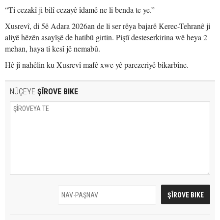
“Ti cezakî ji bilî cezayê îdamê ne li benda te ye.”
Xusrevî, di 5ê Adara 2026an de li ser rêya bajarê Kerec-Tehranê ji
aliyê hêzên asayîşê de hatibû girtin. Piştî desteserkirina wê heya 2
mehan, haya ti kesî jê nemabû.
Hê jî nahêlin ku Xusrevî mafê xwe yê parezeriyê bikarbîne.
NÛÇEYE
ŞÎROVE BIKE