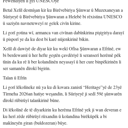
Pêwendiyên li gel UNESCOyê
Betal Xelîl destnîşan kir ku Birêvebiriya Şûnwar û Muzexaneyan a
Sûriyeyê û Birêvebiriya Şûnwaran a Helebê bi rêxistina UNESCO
û saziyên navneteweyî re gelek civîn kirine.
Li gorî gotina wî, armanca van civînan dabînkirina piştgiriya darayî
û pisporî ye da ku dest bi karê nûjenkirinê bikin.
Xelîl di dawiyê de diyar kir ku wekî Ofîsa Şûnwaran a Efrînê, ew
bi berdewamî û her hefte geştên çavdêriyê li seranserî herêmê pêk
tînin da ku rê li ber kolandinên neyasayî û her cure binpêkirinên li
ser samanên dîrokî bigirin.
Talan û Efrîn
Li gorî lêkolîneke nû ya ku di kovara zanistî “Heritage”yê de 23yê
Tîrmeha 2026an hatiye weşandin, li Sûriyeyê ji sedî 59ê şûnwarên
dîrokî rûbirûyî talankirinê bûne.
Di lêkolînê de tê diyarkirin ku herêma Efrînê yek ji wan deveran e
ku herî zêde rûbirûyî rûxandin û kolandina birêkûpêk a bi
makîneyên giran (buldozeran) bûye.