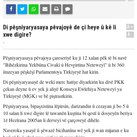
Di pêşniyaryasaya pêvajoyê de çi heye û kê li
A+
xwe digire?
A-
.
Pêşniyaryasaya pêvajoya çareseriyê ku ji 12 xalan pêk tê bi navê
"Bihêzkirina Yekbûna Civakî û Hevgirtina Neteweyî" û bi 360
îmzeyan pêşkêşî Parlamentoya Tirkiyeyê hat kirin.
Di pêşniyaryasayê de wekî merc hatiye diyarkirin ku divê PKK
çekan deyne û ev yek ji aliyê Konseya Ewlehiya Neteweyî ya
Tirkiyeyê (MGK) ve bê piştrastkirin.
Pêşniyaryasa, bipaşxistina lêpirsîn, darizandin û cezayan ji bo 5 û
10 salan li xwe digire lê tawanên kuştina bi qestî û dosyeyên beriya
1ê Hezîrana 2005an li derveyî vê çarçoveyê dihêle.
Naveroka yasayê û şêwazê bicihanîna wê yek ji wan mijaran e ku