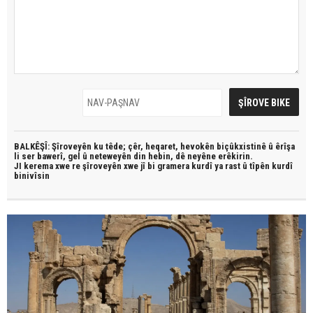
BALKÊŞÎ: Şîroveyên ku têde;
çêr, heqaret, hevokên biçûkxistinê û êrîşa
li ser bawerî, gel û neteweyên din hebin,
dê neyêne erêkirin.
JI kerema xwe re şîroveyên xwe jî bi
gramera kurdî
ya rast û
tîpên kurdî
binivîsin