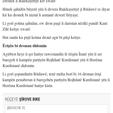
Dronek li Balekayetiyê ket xwarê
Hinek şahidên bûyerê yên li devera Balekayetiyê ji Rûdawê re diyar
kir ku dronek bi nizmî li asmanê deverê firiyaye.
Li gorî gotina şahidan, ew dron paşê li daristan nêzîkî gundê Kanî
Zîlê ketiye xwarê.
Hat zanîn ku piştî ketina dronê agir bi pûşî ketiye.
Êrişên bi dronan didomin
Agirbest heye û şer hatiye rawestandin lê êrişên Îranê yên li ser
baregeh û kampên partiyên Rojhilatê Kurdistanê yên li Herêma
Kurdistanê didomin.
Li gorî şopandinên Rûdawê, tenê meha borî bi 16 dronan êrişî
kampên penaberan û baregehên partiyên Rojhilatê Kurdistanê yên li
Herêma Kurdistanê hatiye kirin.
NÛÇEYE
ŞÎROVE BIKE