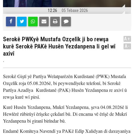
12:26
05 Tebaxe 2026
Serokê PWKyê Mustafa Ozçelîk ji bo rewşa
A+
kurê Serokê PAKê Husên Yezdanpena li gel wî
A-
axivî
.
Serokê Giştî yê Partîya Welatparêzên Kurdistanê (PWK) Mustafa
Ozçelîk roja 05.08.2026ê, bi peywendîyeke telefonî, bi Serokê
Partîya Azadîya Kurdistanê (PAK) Husên Yezdanpena re axivî û
rewşa kurê wî pirsî.
Kurê Husên Yezdanpena, Mukrî Yezdanpena, şeva 04.08.2026ê li
Hewlêrê rûbirûyî êrîşeke çekdarî bû. Di encama vê êrîşê de Mukrî
Yezdanpena bi giranî birîndar bû.
Endamê Komîteya Navendî ya PAKê Edîp Xalidyan di daxuyanîya