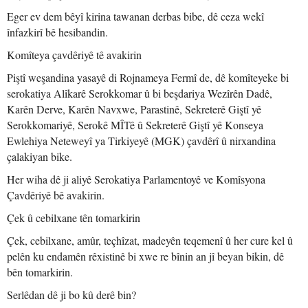
Eger ev dem bêyî kirina tawanan derbas bibe, dê ceza wekî
înfazkirî bê hesibandin.
Komîteya çavdêriyê tê avakirin
Piştî weşandina yasayê di Rojnameya Fermî de, dê komîteyeke bi
serokatiya Alîkarê Serokkomar û bi beşdariya Wezîrên Dadê,
Karên Derve, Karên Navxwe, Parastinê, Sekreterê Giştî yê
Serokkomariyê, Serokê MÎTê û Sekreterê Giştî yê Konseya
Ewlehiya Neteweyî ya Tirkiyeyê (MGK) çavdêrî û nirxandina
çalakiyan bike.
Her wiha dê ji aliyê Serokatiya Parlamentoyê ve Komîsyona
Çavdêriyê bê avakirin.
Çek û cebilxane tên tomarkirin
Çek, cebilxane, amûr, teçhîzat, madeyên teqemenî û her cure kel û
pelên ku endamên rêxistinê bi xwe re bînin an jî beyan bikin, dê
bên tomarkirin.
Serlêdan dê ji bo kû derê bin?