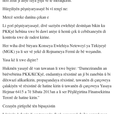
herî zêde ji aliyê raya giştî ve tê meraqkirin.
Hûrgiliyên pêşniyaryasayê bi vî rengî ne:
Mercê sereke danîna çekan e
Li gorî pêşniyaryasayê, divê saziyên ewlehiyê destnîşan bikin ku
PKKyê hebûna xwe bi dawî aniye û hemû çek û cebilxaneyên di
kontrola xwe de radest kirine.
Her wiha divê biryara Konseya Ewlehiya Neteweyî ya Tirkiyeyê
(MGK) ya li ser vê yekê di Rojnameya Fermî de bê weşandin.
Yasa kê li xwe digire?
Hukmên yasayê dê van tawanan li xwe bigire: “Damezirandin an
birêvebirina PKK/KCKyê, endamtiya rêxistinê an jî bi zanebûn û bi
dilxwazî alîkarîkirin, propagandaya rêxistinê, tawanên di çarçoveya
çalakiyên vê rêxistinê de hatine kirin û tawanên di çarçoveya Yasaya
Hejmar 6415 a 7ê Sibata 2013an a li ser Pêşîlêgirtina Fînansekirina
Terorê de hatine kirin.”
Cezayên girtîgehê tên bipaşxistin