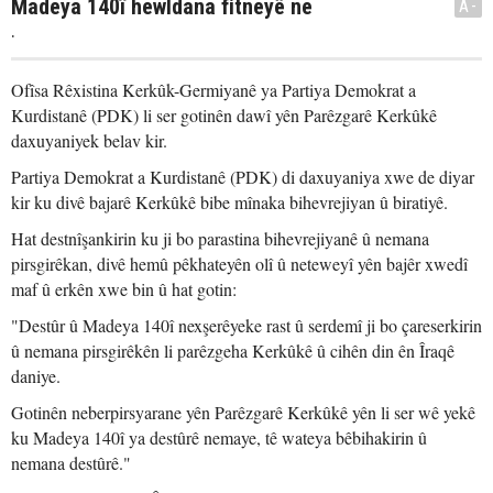
Madeya 140î hewldana fitneyê ne
A-
.
Ofîsa Rêxistina Kerkûk-Germiyanê ya Partiya Demokrat a
Kurdistanê (PDK) li ser gotinên dawî yên Parêzgarê Kerkûkê
daxuyaniyek belav kir.
Partiya Demokrat a Kurdistanê (PDK) di daxuyaniya xwe de diyar
kir ku divê bajarê Kerkûkê bibe mînaka bihevrejiyan û biratiyê.
Hat destnîşankirin ku ji bo parastina bihevrejiyanê û nemana
pirsgirêkan, divê hemû pêkhateyên olî û neteweyî yên bajêr xwedî
maf û erkên xwe bin û hat gotin:
"Destûr û Madeya 140î nexşerêyeke rast û serdemî ji bo çareserkirin
û nemana pirsgirêkên li parêzgeha Kerkûkê û cihên din ên Îraqê
daniye.
Gotinên neberpirsyarane yên Parêzgarê Kerkûkê yên li ser wê yekê
ku Madeya 140î ya destûrê nemaye, tê wateya bêbihakirin û
nemana destûrê."