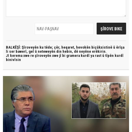
BALKÊŞÎ: Şîroveyên ku têde;
çêr, heqaret, hevokên biçûkxistinê û êrîşa
li ser bawerî, gel û neteweyên din hebin,
dê neyêne erêkirin.
JI kerema xwe re şîroveyên xwe jî bi
gramera kurdî
ya rast û
tîpên kurdî
binivîsin