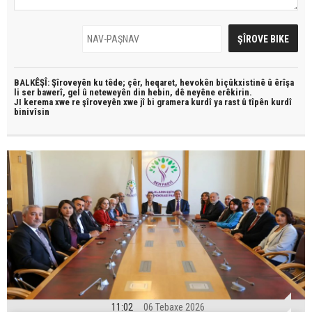
BALKÊŞÎ: Şîroveyên ku têde;
çêr, heqaret, hevokên biçûkxistinê û êrîşa
li ser bawerî, gel û neteweyên din hebin,
dê neyêne erêkirin.
JI kerema xwe re şîroveyên xwe jî bi
gramera kurdî
ya rast û
tîpên kurdî
binivîsin
11:02
06 Tebaxe 2026