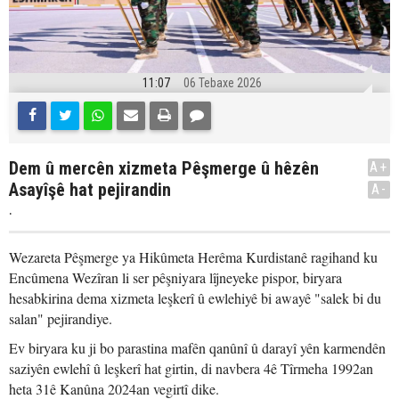
11:07
06 Tebaxe 2026
Dem û mercên xizmeta Pêşmerge û hêzên
A+
Asayîşê hat pejirandin
A-
.
Wezareta Pêşmerge ya Hikûmeta Herêma Kurdistanê ragihand ku
Encûmena Wezîran li ser pêşniyara lîjneyeke pispor, biryara
hesabkirina dema xizmeta leşkerî û ewlehiyê bi awayê "salek bi du
salan" pejirandiye.
Ev biryara ku ji bo parastina mafên qanûnî û darayî yên karmendên
saziyên ewlehî û leşkerî hat girtin, di navbera 4ê Tîrmeha 1992an
heta 31ê Kanûna 2024an vegirtî dike.