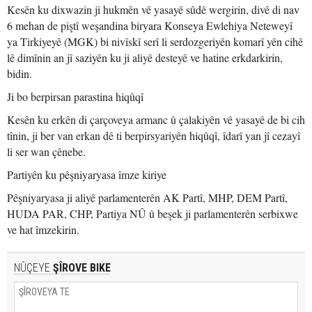
Kesên ku dixwazin ji hukmên vê yasayê sûdê wergirin, divê di nav
6 mehan de piştî weşandina biryara Konseya Ewlehiya Neteweyî
ya Tirkiyeyê (MGK) bi nivîskî serî li serdozgeriyên komarî yên cihê
lê dimînin an jî saziyên ku ji aliyê desteyê ve hatine erkdarkirin,
bidin.
Ji bo berpirsan parastina hiqûqî
Kesên ku erkên di çarçoveya armanc û çalakiyên vê yasayê de bi cih
tînin, ji ber van erkan dê ti berpirsyariyên hiqûqî, îdarî yan jî cezayî
li ser wan çênebe.
Partiyên ku pêşniyaryasa îmze kiriye
Pêşniyaryasa ji aliyê parlamenterên AK Partî, MHP, DEM Partî,
HUDA PAR, CHP, Partiya NÛ û beşek ji parlamenterên serbixwe
ve hat îmzekirin.
NÛÇEYE
ŞÎROVE BIKE