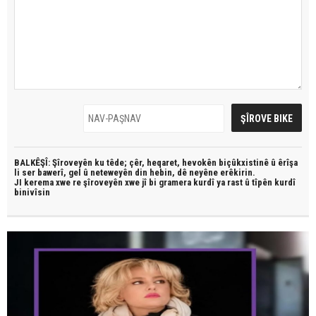
BALKÊŞÎ: Şîroveyên ku têde;
çêr, heqaret, hevokên biçûkxistinê û êrîşa
li ser bawerî, gel û neteweyên din hebin,
dê neyêne erêkirin.
JI kerema xwe re şîroveyên xwe jî bi
gramera kurdî
ya rast û
tîpên kurdî
binivîsin