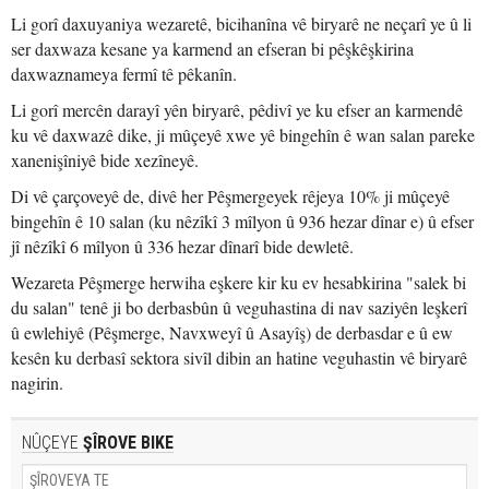
Li gorî daxuyaniya wezaretê, bicihanîna vê biryarê ne neçarî ye û li
ser daxwaza kesane ya karmend an efseran bi pêşkêşkirina
daxwaznameya fermî tê pêkanîn.
Li gorî mercên darayî yên biryarê, pêdivî ye ku efser an karmendê
ku vê daxwazê dike, ji mûçeyê xwe yê bingehîn ê wan salan pareke
xanenişîniyê bide xezîneyê.
Di vê çarçoveyê de, divê her Pêşmergeyek rêjeya 10% ji mûçeyê
bingehîn ê 10 salan (ku nêzîkî 3 mîlyon û 936 hezar dînar e) û efser
jî nêzîkî 6 mîlyon û 336 hezar dînarî bide dewletê.
Wezareta Pêşmerge herwiha eşkere kir ku ev hesabkirina "salek bi
du salan" tenê ji bo derbasbûn û veguhastina di nav saziyên leşkerî
û ewlehiyê (Pêşmerge, Navxweyî û Asayîş) de derbasdar e û ew
kesên ku derbasî sektora sivîl dibin an hatine veguhastin vê biryarê
nagirin.
NÛÇEYE
ŞÎROVE BIKE