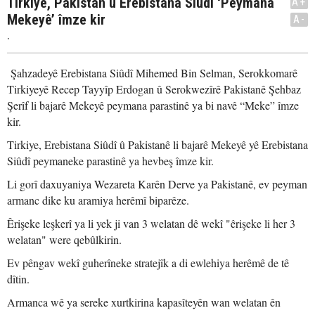
Tirkiye, Pakistan û Erebistana Siûdî ‘Peymana
A+
Mekeyê’ îmze kir
A-
.
Şahzadeyê Erebistana Siûdî Mihemed Bin Selman, Serokkomarê
Tirkiyeyê Recep Tayyîp Erdogan û Serokwezîrê Pakistanê Şehbaz
Şerîf li bajarê Mekeyê peymana parastinê ya bi navê “Meke” îmze
kir.
Tirkiye, Erebistana Siûdî û Pakistanê li bajarê Mekeyê yê Erebistana
Siûdî peymaneke parastinê ya hevbeş îmze kir.
Li gorî daxuyaniya Wezareta Karên Derve ya Pakistanê, ev peyman
armanc dike ku aramiya herêmî biparêze.
Êrişeke leşkerî ya li yek ji van 3 welatan dê wekî "êrişeke li her 3
welatan" were qebûlkirin.
Ev pêngav wekî guherîneke stratejîk a di ewlehiya herêmê de tê
dîtin.
Armanca wê ya sereke xurtkirina kapasîteyên wan welatan ên