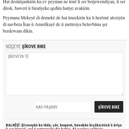
Hat destnîşankirin ku ev peyman ne tenê li ser berjewendiyan, li ser
dîrok, bawerî û biratiyeke qedîm hatiye avakirin.
Peymana Mekeyê di demekê de hat îmzekirin ku li herêmê aloziyên
di navbera Îran û Amerîkayê de û metirsiya belavbûna şer
berdewam dikin.
NÛÇEYE
ŞÎROVE BIKE
BALKÊŞÎ: Şîroveyên ku têde;
çêr, heqaret, hevokên biçûkxistinê û êrîşa