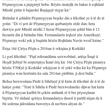
Pêşmergeyan a piştgiriyê hebu. Rêyên stratejîk ên bakur û rojhilatê
Mûsilê girtin û bajarokê Başîqayê rizgar kir."
Birîndar û şehîdên Pêşmergeyan beşeke din a lêkolînê ye û tê de tê
gotin: "Di vî şerî de Pêşmergeyan qurbaniyên zêde dan; heta
dawiya şerê Mûsilê nêzîkî 2 hezar Pêşmergeyan şehîd bûn û 12
hezarên din jî birîndar bûn. Fermandarên leşkerî yên Amerîkayê,
Pêşmerge wekî yek ji baştirîn hêzên Rojhilata Navîn wesif kirine."
Êrişa 16ê Çiriya Pêşîn a 2016an û vekişîna ji Kerkûkê
Li gorî lêkolînê: "Piştî referandûma serxwebûnê, artêşa Îraqê û
Heşdî Şebiyê bi serperiştiya Îranê êriş kir. 16ê Çiriya Pêşîn piraniya
hêzên YNKyê ji Kerkûkê vekişiyan û vê yekê wiha kir ku Pêşmerge
piraniya wan herêmên ku sala 2014an girtibûn, ji dest bidin."
Behsa berxwedana Pirdê û Sihêlayê jî tê kirin di lêkolînê de û tê de
hatiye gotin: "Tenê li Sihêla û Pirdê berxwedaneke dijwar hat kirin
û Pêşmergeyan karîbû bi çekên antîtank rê li ber pêşveçûnan
bigirin. Vê rûdanê qelsiya fermandariya duserî û partîtî nîşan da û
bû sedema jidestdana baweriya di navbera aliyan de."