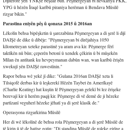
Dijîterorê yên YNKyê beşdar bûn. Pêşmergeyan bi hevkariya PKK,
YPG û hêzên Îraqê karîbû piraniya herêman û Bendava Mûsilê
rizgar bikin."
Parastina eniyên pêş û qonaxa 2015 û 2016an
Lêkolîn behsa bipêşketin û şarezabûna Pêşmergeyan a di şerê li dijî
DAIŞê de dike û dibêje: "Pêşmergeyan bi dirêjahiya 1050
kîlometreyan xeteke parastinê ya aram ava kir. Pêşmerge fêrî
taktîkên nû bûn; çeperên betonî û xendek çêkirin û bi mûşekên
Mîlan ên antîtank ku hevpeymanan dabûn wan, wan karîbû êrişên
xwekujî yên DAIŞê rawestînin."
Rapor behsa wê yekê jî dike: "Gulana 2016an DAIŞê xeta li
Tilsiqofê derbas kir û leşkerekî Hêzên Taybet ên Amerîkayê
(Charlie Keating) hat kuştin lê Pêşmergeyan gelekî bi lez êrişeke
berevajî kir û herêm paqij kir. Pêşmerge di vê demê de ji hêzeke
partîzanî veguherî hêzeke jêhatî ya di şerê klasîk de."
Operasyona rizgarkirina Mûsilê
Her di wê lêkolînê de behsa rola Pêşmergeyan a di şerê Mûsilê de
tê kirin û tê de hatiye gotin: "Di standina Mûsilê de roleke girîng a