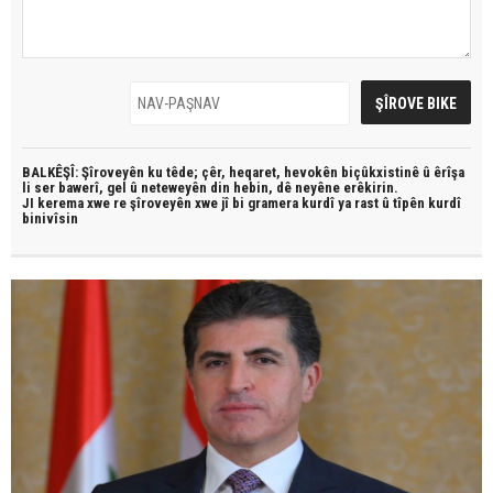
BALKÊŞÎ: Şîroveyên ku têde;
çêr, heqaret, hevokên biçûkxistinê û êrîşa
li ser bawerî, gel û neteweyên din hebin,
dê neyêne erêkirin.
JI kerema xwe re şîroveyên xwe jî bi
gramera kurdî
ya rast û
tîpên kurdî
binivîsin