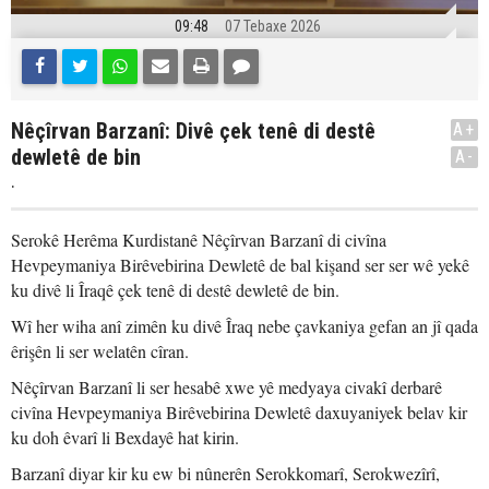
09:48
07 Tebaxe 2026
Nêçîrvan Barzanî: Divê çek tenê di destê
A+
dewletê de bin
A-
.
Serokê Herêma Kurdistanê Nêçîrvan Barzanî di civîna
Hevpeymaniya Birêvebirina Dewletê de bal kişand ser ser wê yekê
ku divê li Îraqê çek tenê di destê dewletê de bin.
Wî her wiha anî zimên ku divê Îraq nebe çavkaniya gefan an jî qada
êrişên li ser welatên cîran.
Nêçîrvan Barzanî li ser hesabê xwe yê medyaya civakî derbarê
civîna Hevpeymaniya Birêvebirina Dewletê daxuyaniyek belav kir
ku doh êvarî li Bexdayê hat kirin.
Barzanî diyar kir ku ew bi nûnerên Serokkomarî, Serokwezîrî,