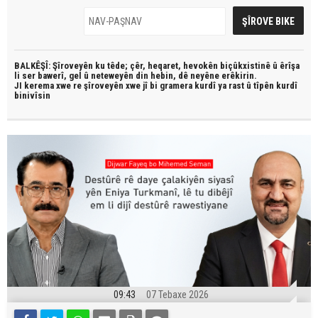
BALKÊŞÎ: Şîroveyên ku têde;
çêr, heqaret, hevokên biçûkxistinê û êrîşa
li ser bawerî, gel û neteweyên din hebin,
dê neyêne erêkirin.
JI kerema xwe re şîroveyên xwe jî bi
gramera kurdî
ya rast û
tîpên kurdî
binivîsin
09:43
07 Tebaxe 2026