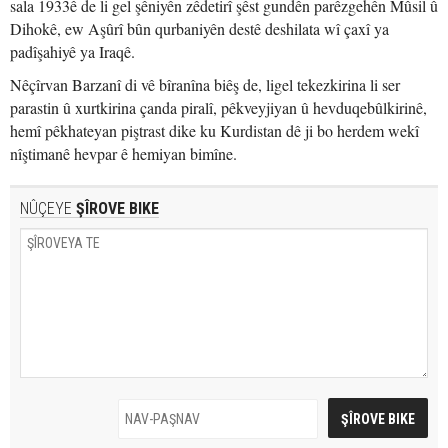
sala 1933ê de li gel şêniyên zêdetirî şêst gundên parêzgehên Mûsil û
Dihokê, ew Aşûrî bûn qurbaniyên destê deshilata wî çaxî ya
padîşahiyê ya Iraqê.
Nêçîrvan Barzanî di vê bîranîna biêş de, ligel tekezkirina li ser
parastin û xurtkirina çanda piralî, pêkveyjiyan û hevduqebûlkirinê,
hemî pêkhateyan piştrast dike ku Kurdistan dê ji bo herdem wekî
nîştimanê hevpar ê hemiyan bimîne.
NÛÇEYE
ŞÎROVE BIKE