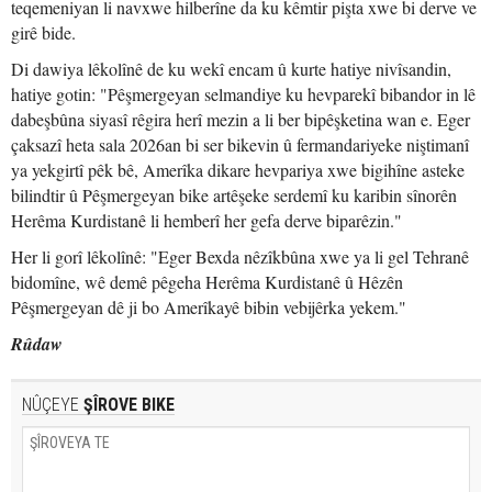
teqemeniyan li navxwe hilberîne da ku kêmtir pişta xwe bi derve ve
girê bide.
Di dawiya lêkolînê de ku wekî encam û kurte hatiye nivîsandin,
hatiye gotin: "Pêşmergeyan selmandiye ku hevparekî bibandor in lê
dabeşbûna siyasî rêgira herî mezin a li ber bipêşketina wan e. Eger
çaksazî heta sala 2026an bi ser bikevin û fermandariyeke niştimanî
ya yekgirtî pêk bê, Amerîka dikare hevpariya xwe bigihîne asteke
bilindtir û Pêşmergeyan bike artêşeke serdemî ku karibin sînorên
Herêma Kurdistanê li hemberî her gefa derve biparêzin."
Her li gorî lêkolînê: "Eger Bexda nêzîkbûna xwe ya li gel Tehranê
bidomîne, wê demê pêgeha Herêma Kurdistanê û Hêzên
Pêşmergeyan dê ji bo Amerîkayê bibin vebijêrka yekem."
Rûdaw
NÛÇEYE
ŞÎROVE BIKE