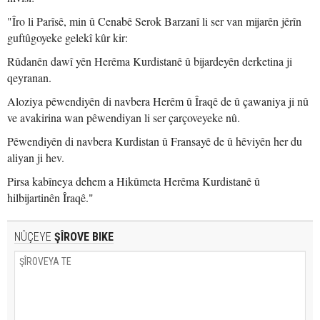
"Îro li Parîsê, min û Cenabê Serok Barzanî li ser van mijarên jêrîn
guftûgoyeke gelekî kûr kir:
Rûdanên dawî yên Herêma Kurdistanê û bijardeyên derketina ji
qeyranan.
Aloziya pêwendiyên di navbera Herêm û Îraqê de û çawaniya ji nû
ve avakirina wan pêwendiyan li ser çarçoveyeke nû.
Pêwendiyên di navbera Kurdistan û Fransayê de û hêviyên her du
aliyan ji hev.
Pirsa kabîneya dehem a Hikûmeta Herêma Kurdistanê û
hilbijartinên Îraqê."
NÛÇEYE
ŞÎROVE BIKE