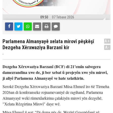
09:50
07 Tebaxe 2026
Parlamena Almanyayê xelata mirovî pêşkêşî
A+
Dezgeha Xêrxwaziya Barzanî kir
A-
.
Dezgeha Xêrxwaziya Barzanî (BCF) di 21’emîn salvegera
damezrandina xwe de, ji ber xebat û projeyên xwe yên mirovî,
ji aliyê Parlamena Almanyayê ve hate xelatkirin.
Serokê Dezgeha Xêrxwaziya Barzanî Mûsa Ehmed îro 6ê Tîrmeha
2026an di konferanseke rojnamevaniyê de ragihand, Parlamena
Almanyayê wekî rûmetdarkirina çalakiyên mirovî yên dezgehê,
"Xelata Rêzgirtina Mirovî" daye wê.
Mûsa Ehmed jî got: "Di dema pêş de, Wezîrê Geşepêdanê yê