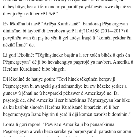
dabeş bûye; her alî fermandariya partîtî ya yekîneyên xwe diparêze
û ev jî rêgir e li ber vê hêzê."
Ev lêkolîna bi navê "Artêşa Kurdistanê", bandoraq Pêşmergeyan
dinirxîne, bi taybetî di tecrubeya şerê li dijî DAIŞê (2014-2017) û
pevçûnên wan ên piş tre yên li gel artêşa Îraqê û "komên çekdar ên
nêzîkî Îranê" de.
Li gorî lêkolînê: "Têgihiştineke baştir a li ser xalên bihêz û qels ên
Pêşmergeyan" dê ji bo hevahengiya paşerojê ya navbera Amerîka û
Herêma Kurdistanê bibe bingeh.
Di lêkolînê de hatiye gotin: "Tevî hinek têkçûnên berçav jî
Pêşmergeyan bi awayekî giştî selmandiye ku ew hêzeke şerker a
guncav û jêhatî ne û hevparekî pêbawer ê Amerîkayê ne. Di
paşerojê de, divê Amerîka li ser bihêzkirina Pêşmergeyan kar bike
da ku karibin sînorên Herêma Kurdistanê biparêzin, rê li ber
hegemonyaya Îranê bigirin û şerê li dijî komên terorîst bidomînin."
Loma li gorî raporê: "Pêwîst e Amerîka ji bo pênasekirina
Pêşmergeyan a wekî hêza sereke ya berpirsyar di parastina sînoran