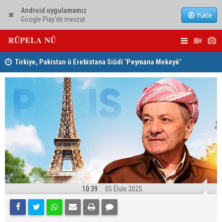
Android uygulamamız
Yükle
Google Play'de mevcut
Tirkiye, Pakistan û Erebistana Siûdî ‘Peymana Mekeyê’
Lêkolîna n
îmze kir
girîng e û 
10:39
05 Êlule 2025