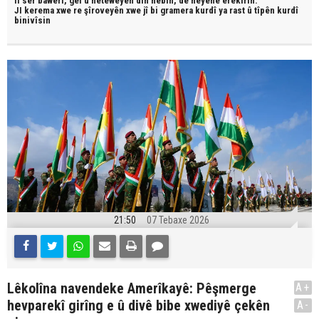
li ser bawerî, gel û neteweyên din hebin,
dê neyêne erêkirin.
JI kerema xwe re şîroveyên xwe jî bi
gramera kurdî
ya rast û
tîpên kurdî
binivîsin
21:50
07 Tebaxe 2026
Lêkolîna navendeke Amerîkayê: Pêşmerge
A+
hevparekî girîng e û divê bibe xwediyê çekên
A-