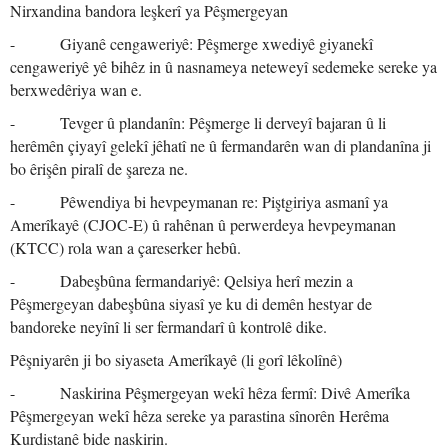
Nirxandina bandora leşkerî ya Pêşmergeyan
- Giyanê cengaweriyê: Pêşmerge xwediyê giyanekî
cengaweriyê yê bihêz in û nasnameya neteweyî sedemeke sereke ya
berxwedêriya wan e.
- Tevger û plandanîn: Pêşmerge li derveyî bajaran û li
herêmên çiyayî gelekî jêhatî ne û fermandarên wan di plandanîna ji
bo êrişên piralî de şareza ne.
- Pêwendiya bi hevpeymanan re: Piştgiriya asmanî ya
Amerîkayê (CJOC-E) û rahênan û perwerdeya hevpeymanan
(KTCC) rola wan a çareserker hebû.
- Dabeşbûna fermandariyê: Qelsiya herî mezin a
Pêşmergeyan dabeşbûna siyasî ye ku di demên hestyar de
bandoreke neyînî li ser fermandarî û kontrolê dike.
Pêşniyarên ji bo siyaseta Amerîkayê (li gorî lêkolînê)
- Naskirina Pêşmergeyan wekî hêza fermî: Divê Amerîka
Pêşmergeyan wekî hêza sereke ya parastina sînorên Herêma
Kurdistanê bide naskirin.