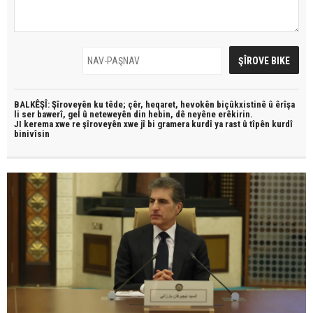
BALKÊŞÎ: Şîroveyên ku têde;
çêr, heqaret, hevokên biçûkxistinê û êrîşa
li ser bawerî, gel û neteweyên din hebin,
dê neyêne erêkirin.
JI kerema xwe re şîroveyên xwe jî bi
gramera kurdî
ya rast û
tîpên kurdî
binivîsin