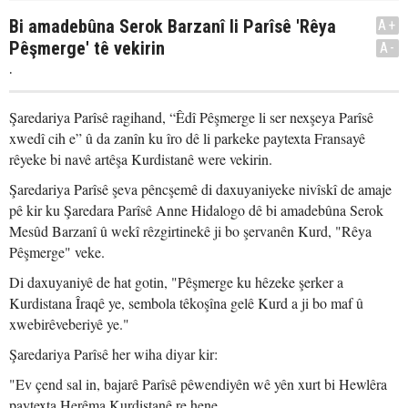
Bi amadebûna Serok Barzanî li Parîsê 'Rêya
A+
Pêşmerge' tê vekirin
A-
.
Şaredariya Parîsê ragihand, “Êdî Pêşmerge li ser nexşeya Parîsê
xwedî cih e” û da zanîn ku îro dê li parkeke paytexta Fransayê
rêyeke bi navê artêşa Kurdistanê were vekirin.
Şaredariya Parîsê şeva pêncşemê di daxuyaniyeke nivîskî de amaje
pê kir ku Şaredara Parîsê Anne Hidalogo dê bi amadebûna Serok
Mesûd Barzanî û wekî rêzgirtinekê ji bo şervanên Kurd, "Rêya
Pêşmerge" veke.
Di daxuyaniyê de hat gotin, "Pêşmerge ku hêzeke şerker a
Kurdistana Îraqê ye, sembola têkoşîna gelê Kurd a ji bo maf û
xwebirêveberiyê ye."
Şaredariya Parîsê her wiha diyar kir:
"Ev çend sal in, bajarê Parîsê pêwendiyên wê yên xurt bi Hewlêra
paytexta Herêma Kurdistanê re hene.