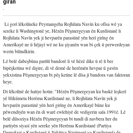
giran
.
Li gorî lêkolîneke Peymangeha Rojhilata Navîn ku ofîsa wê ya
sereke li Washingtonê ye, Hêzên Pêşmergeyan ên Kurdistanê li
Rojhilata Navîn yek ji hevparên parastinê yên herî girîng ên
Amerîkayê ne û hêjayî wê ne ku şiyanên wan bi çek û perwerdeyan
werin bilindkirin.
Lê belê dabeşbûna partîtî bandorê li vê hêzê dike û rê li ber
bipêşketina wê digire, di vê demê de herêmên hevpar û gavên
yekxistina Pêşmergeyan bi pêş ketine lê dîsa jî bandora van faktoran
heye.
Di lêkolînê de hatiye hotin: "Hêzên Pêşmergeyan ku baskê leşkerî
yê Hikûmeta Herêma Kurdistanê ne, li Rojhilata Navîn yek ji
hevparên parastinê yên herî girîng ên Amerîkayê bûne ku
pêwendiyên wan ên di warê ewlehiyê de vedigerin sala 1991ê. Lê
belê dilsoziya Hêzên Pêşmergeyan bi tundî di navbera her du
partiyên siyasî yên sereke yên Herêma Kurdistanê (Partiya
Demokrat a Kurdistanê û Yekîtiya Niştimanî ya Kurdistanê) de