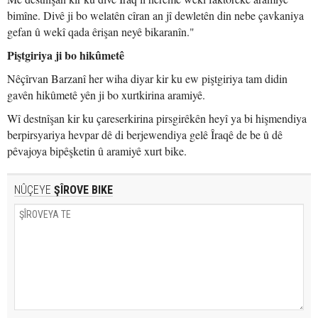
bimîne. Divê ji bo welatên cîran an jî dewletên din nebe çavkaniya
gefan û wekî qada êrişan neyê bikaranîn."
Piştgiriya ji bo hikûmetê
Nêçîrvan Barzanî her wiha diyar kir ku ew piştgiriya tam didin
gavên hikûmetê yên ji bo xurtkirina aramiyê.
Wî destnîşan kir ku çareserkirina pirsgirêkên heyî ya bi hişmendiya
berpirsyariya hevpar dê di berjewendiya gelê Îraqê de be û dê
pêvajoya bipêşketin û aramiyê xurt bike.
NÛÇEYE
ŞÎROVE BIKE