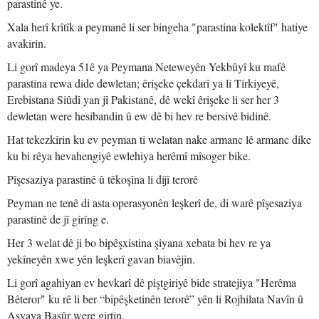
parastinê ye.
Xala herî krîtîk a peymanê li ser bingeha "parastina kolektîf" hatiye
avakirin.
Li gorî madeya 51ê ya Peymana Neteweyên Yekbûyî ku mafê
parastina rewa dide dewletan; êrişeke çekdarî ya li Tirkiyeyê,
Erebistana Siûdî yan jî Pakistanê, dê wekî êrişeke li ser her 3
dewletan were hesibandin û ew dê bi hev re bersivê bidinê.
Hat tekezkirin ku ev peyman ti welatan nake armanc lê armanc dike
ku bi rêya hevahengiyê ewlehiya herêmî mîsoger bike.
Pîşesaziya parastinê û têkoşîna li dijî terorê
Peyman ne tenê di asta operasyonên leşkerî de, di warê pîşesaziya
parastinê de jî girîng e.
Her 3 welat dê ji bo bipêşxistina şiyana xebata bi hev re ya
yekîneyên xwe yên leşkerî gavan biavêjin.
Li gorî agahiyan ev hevkarî dê piştgiriyê bide stratejiya "Herêma
Bêteror" ku rê li ber “bipêşketinên terorê” yên li Rojhilata Navîn û
Asyaya Başûr were girtin.