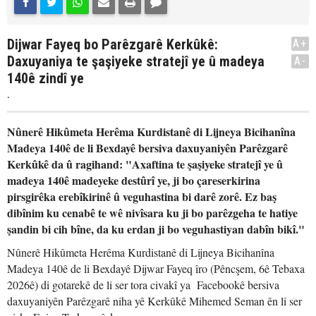
Dijwar Fayeq bo Parêzgarê Kerkûkê:
A+
Daxuyaniya te şaşiyeke stratejî ye û madeya
A-
140ê zindî ye
.
Nûnerê Hikûmeta Herêma Kurdistanê di Lijneya Bicihanîna
Madeya 140ê de li Bexdayê bersiva daxuyaniyên Parêzgarê
Kerkûkê da û ragihand: "Axaftina te şaşiyeke stratejî ye û
madeya 140ê madeyeke destûrî ye, ji bo çareserkirina
pirsgirêka erebîkirinê û veguhastina bi darê zorê. Ez baş
dibînim ku cenabê te wê nivîsara ku ji bo parêzgeha te hatiye
şandin bi cih bîne, da ku erdan ji bo veguhastiyan dabîn bikî."
Nûnerê Hikûmeta Herêma Kurdistanê di Lijneya Bicihanîna
Madeya 140ê de li Bexdayê Dijwar Fayeq îro (Pêncşem, 6ê Tebaxa
2026ê) di gotarekê de li ser tora civakî ya Facebookê bersiva
daxuyaniyên Parêzgarê niha yê Kerkûkê Mihemed Seman ên li ser