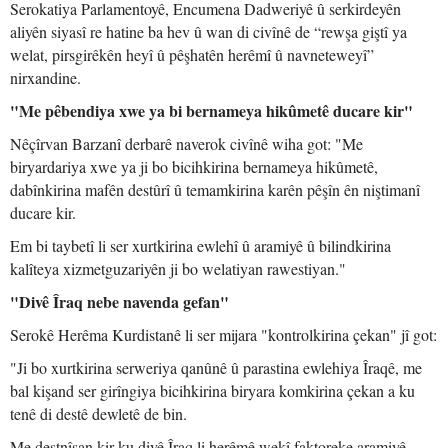
Serokatiya Parlamentoyê, Encumena Dadweriyê û serkirdeyên
aliyên siyasî re hatine ba hev û wan di civînê de “rewşa giştî ya
welat, pirsgirêkên heyî û pêşhatên herêmî û navneteweyî”
nirxandine.
"Me pêbendiya xwe ya bi bernameya hikûmetê ducare kir"
Nêçîrvan Barzanî derbarê naverok civînê wiha got: "Me
biryardariya xwe ya ji bo bicihkirina bernameya hikûmetê,
dabînkirina mafên destûrî û temamkirina karên pêşîn ên niştimanî
ducare kir.
Em bi taybetî li ser xurtkirina ewlehî û aramiyê û bilindkirina
kalîteya xizmetguzariyên ji bo welatiyan rawestiyan."
"Divê Îraq nebe navenda gefan"
Serokê Herêma Kurdistanê li ser mijara "kontrolkirina çekan" jî got:
"Ji bo xurtkirina serweriya qanûnê û parastina ewlehiya Îraqê, me
bal kişand ser girîngiya bicihkirina biryara komkirina çekan a ku
tenê di destê dewletê de bin.
Me destnîşan kir ku divê Îraq li herêmê wekî faktoreke aramiyê