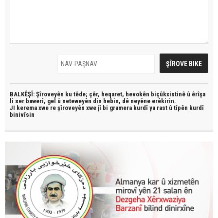
BALKÊŞÎ: Şîroveyên ku têde;
çêr, heqaret, hevokên biçûkxistinê û êrîşa
li ser bawerî, gel û neteweyên din hebin,
dê neyêne erêkirin.
JI kerema xwe re şîroveyên xwe jî bi
gramera kurdî
ya rast û
tîpên kurdî
binivîsin