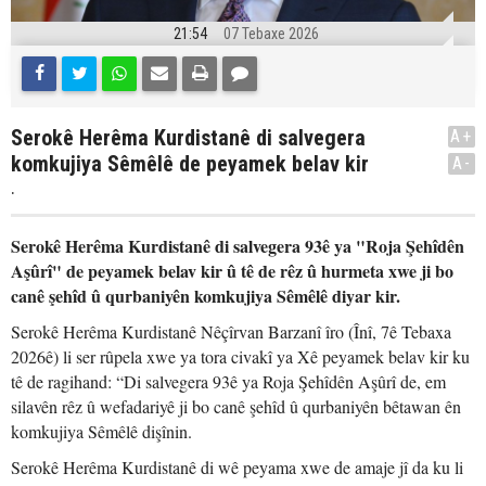
21:54
07 Tebaxe 2026
Serokê Herêma Kurdistanê di salvegera
A+
komkujiya Sêmêlê de peyamek belav kir
A-
.
Serokê Herêma Kurdistanê di salvegera 93ê ya "Roja Şehîdên
Aşûrî" de peyamek belav kir û tê de rêz û hurmeta xwe ji bo
canê şehîd û qurbaniyên komkujiya Sêmêlê diyar kir.
Serokê Herêma Kurdistanê Nêçîrvan Barzanî îro (Înî, 7ê Tebaxa
2026ê) li ser rûpela xwe ya tora civakî ya Xê peyamek belav kir ku
tê de ragihand: “Di salvegera 93ê ya Roja Şehîdên Aşûrî de, em
silavên rêz û wefadariyê ji bo canê şehîd û qurbaniyên bêtawan ên
komkujiya Sêmêlê dişînin.
Serokê Herêma Kurdistanê di wê peyama xwe de amaje jî da ku li