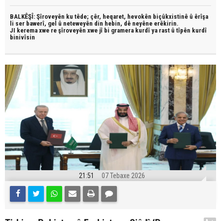
BALKÊŞÎ: Şîroveyên ku têde;
çêr, heqaret, hevokên biçûkxistinê û êrîşa
li ser bawerî, gel û neteweyên din hebin,
dê neyêne erêkirin.
JI kerema xwe re şîroveyên xwe jî bi
gramera kurdî
ya rast û
tîpên kurdî
binivîsin
21:51
07 Tebaxe 2026