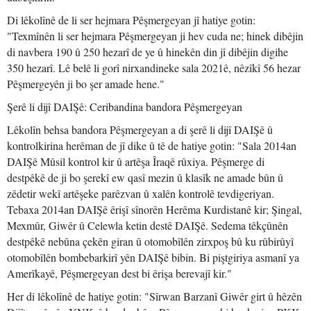
Di lêkolînê de li ser hejmara Pêşmergeyan jî hatiye gotin:
"Texmînên li ser hejmara Pêşmergeyan ji hev cuda ne; hinek dibêjin
di navbera 190 û 250 hezarî de ye û hinekên din jî dibêjin digihe
350 hezarî. Lê belê li gorî nirxandineke sala 2021ê, nêzîkî 56 hezar
Pêşmergeyên ji bo şer amade hene."
Şerê li dijî DAIŞê: Ceribandina bandora Pêşmergeyan
Lêkolîn behsa bandora Pêşmergeyan a di şerê li dijî DAIŞê û
kontrolkirina herêman de jî dike û tê de hatiye gotin: "Sala 2014an
DAIŞê Mûsil kontrol kir û artêşa Îraqê rûxiya. Pêşmerge di
destpêkê de ji bo şerekî ew qasî mezin û klasîk ne amade bûn û
zêdetir wekî artêşeke parêzvan û xalên kontrolê tevdigeriyan.
Tebaxa 2014an DAIŞê êrişî sînorên Herêma Kurdistanê kir; Şingal,
Mexmûr, Giwêr û Celewla ketin destê DAIŞê. Sedema têkçûnên
destpêkê nebûna çekên giran û otomobîlên zirxpoş bû ku rûbirûyî
otomobîlên bombebarkirî yên DAIŞê bibin. Bi piştgiriya asmanî ya
Amerîkayê, Pêşmergeyan dest bi êrişa berevajî kir."
Her di lêkolînê de hatiye gotin: "Sîrwan Barzanî Giwêr girt û hêzên