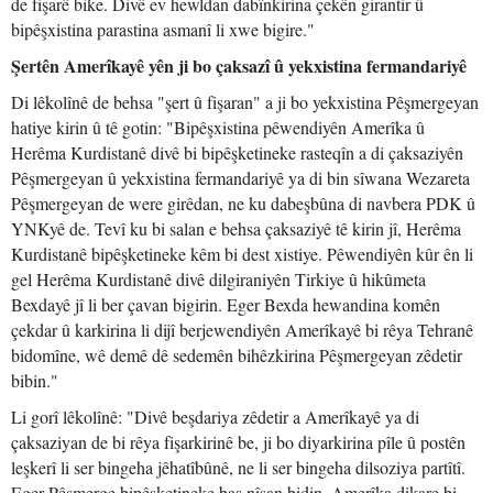
de fişarê bike. Divê ev hewldan dabînkirina çekên girantir û
bipêşxistina parastina asmanî li xwe bigire."
Şertên Amerîkayê yên ji bo çaksazî û yekxistina fermandariyê
Di lêkolînê de behsa "şert û fişaran" a ji bo yekxistina Pêşmergeyan
hatiye kirin û tê gotin: "Bipêşxistina pêwendiyên Amerîka û
Herêma Kurdistanê divê bi bipêşketineke rasteqîn a di çaksaziyên
Pêşmergeyan û yekxistina fermandariyê ya di bin sîwana Wezareta
Pêşmergeyan de were girêdan, ne ku dabeşbûna di navbera PDK û
YNKyê de. Tevî ku bi salan e behsa çaksaziyê tê kirin jî, Herêma
Kurdistanê bipêşketineke kêm bi dest xistiye. Pêwendiyên kûr ên li
gel Herêma Kurdistanê divê dilgiraniyên Tirkiye û hikûmeta
Bexdayê jî li ber çavan bigirin. Eger Bexda hewandina komên
çekdar û karkirina li dijî berjewendiyên Amerîkayê bi rêya Tehranê
bidomîne, wê demê dê sedemên bihêzkirina Pêşmergeyan zêdetir
bibin."
Li gorî lêkolînê: "Divê beşdariya zêdetir a Amerîkayê ya di
çaksaziyan de bi rêya fişarkirinê be, ji bo diyarkirina pîle û postên
leşkerî li ser bingeha jêhatîbûnê, ne li ser bingeha dilsoziya partîtî.
Eger Pêşmerge bipêşketineke baş nîşan bidin, Amerîka dikare bi