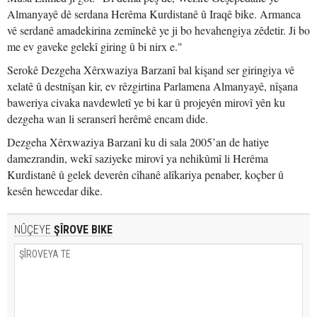
Almanyayê dê serdana Herêma Kurdistanê û Iraqê bike. Armanca
vê serdanê amadekirina zemînekê ye ji bo hevahengiya zêdetir. Ji bo
me ev gaveke gelekî giring û bi nirx e."
Serokê Dezgeha Xêrxwaziya Barzanî bal kişand ser giringiya vê
xelatê û destnîşan kir, ev rêzgirtina Parlamena Almanyayê, nîşana
baweriya civaka navdewletî ye bi kar û projeyên mirovî yên ku
dezgeha wan li seranserî herêmê encam dide.
Dezgeha Xêrxwaziya Barzanî ku di sala 2005’an de hatiye
damezrandin, wekî saziyeke mirovî ya nehikûmî li Herêma
Kurdistanê û gelek deverên cîhanê alîkariya penaber, koçber û
kesên hewcedar dike.
NÛÇEYE
ŞÎROVE BIKE