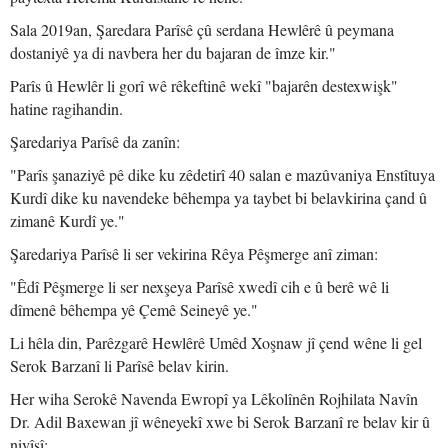
Sala 2019an, Şaredara Parîsê çû serdana Hewlêrê û peymana
dostaniyê ya di navbera her du bajaran de îmze kir."
Parîs û Hewlêr li gorî wê rêkeftinê wekî "bajarên destexwişk"
hatine ragihandin.
Şaredariya Parîsê da zanîn:
"Parîs şanaziyê pê dike ku zêdetirî 40 salan e mazûvaniya Enstîtuya
Kurdî dike ku navendeke bêhempa ya taybet bi belavkirina çand û
zimanê Kurdî ye."
Şaredariya Parîsê li ser vekirina Rêya Pêşmerge anî ziman:
"Êdî Pêşmerge li ser nexşeya Parîsê xwedî cih e û berê wê li
dîmenê bêhempa yê Çemê Seineyê ye."
Li hêla din, Parêzgarê Hewlêrê Umêd Xoşnaw jî çend wêne li gel
Serok Barzanî li Parîsê belav kirin.
Her wiha Serokê Navenda Ewropî ya Lêkolînên Rojhilata Navîn
Dr. Adil Baxewan jî wêneyekî xwe bi Serok Barzanî re belav kir û
nivîsî: