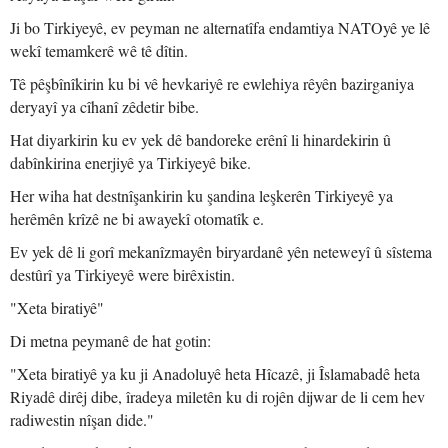
Ji bo Tirkiyeyê, ev peyman ne alternatîfa endamtiya NATOyê ye lê
wekî temamkerê wê tê dîtin.
Tê pêşbînîkirin ku bi vê hevkariyê re ewlehiya rêyên bazirganiya
deryayî ya cîhanî zêdetir bibe.
Hat diyarkirin ku ev yek dê bandoreke erênî li hinardekirin û
dabînkirina enerjiyê ya Tirkiyeyê bike.
Her wiha hat destnîşankirin ku şandina leşkerên Tirkiyeyê ya
herêmên krîzê ne bi awayekî otomatîk e.
Ev yek dê li gorî mekanîzmayên biryardanê yên neteweyî û sîstema
destûrî ya Tirkiyeyê were birêxistin.
"Xeta biratiyê"
Di metna peymanê de hat gotin:
"Xeta biratiyê ya ku ji Anadoluyê heta Hîcazê, ji Îslamabadê heta
Riyadê dirêj dibe, îradeya miletên ku di rojên dijwar de li cem hev
radiwestin nîşan dide."