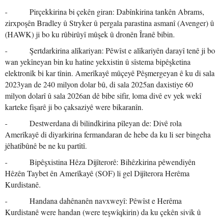
- Pirçekkirina bi çekên giran: Dabînkirina tankên Abrams,
zirxpoşên Bradley û Stryker û pergala parastina asmanî (Avenger) û
(HAWK) ji bo ku rûbirûyî mûşek û dronên Îranê bibin.
- Şertdarkirina alîkariyan: Pêwîst e alîkariyên darayî tenê ji bo
wan yekîneyan bin ku hatine yekxistin û sîstema bipêşketina
elektronîk bi kar tînin. Amerîkayê mûçeyê Pêşmergeyan ê ku di sala
2023yan de 240 milyon dolar bû, di sala 2025an daxistiye 60
milyon dolarî û sala 2026an dê bibe sifir, loma divê ev yek wekî
karteke fişarê ji bo çaksaziyê were bikaranîn.
- Destwerdana di bilindkirina pîleyan de: Divê rola
Amerîkayê di diyarkirina fermandaran de hebe da ku li ser bingeha
jêhatîbûnê be ne ku partîtî.
- Bipêşxistina Hêza Dijîterorê: Bihêzkirina pêwendiyên
Hêzên Taybet ên Amerîkayê (SOF) li gel Dijîterora Herêma
Kurdistanê.
- Handana dahênanên navxweyî: Pêwîst e Herêma
Kurdistanê were handan (were teşwîqkirin) da ku çekên sivik û