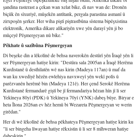
şandina rasterast a çekan wan xelat bike, di nav wan de: Dronên
biçûk ên sîxuriyê, mûşekên antîtank, pergala parastina asmanî û
zirxpoşên şerker. Her wiha piştî piştrastbûna sîstema bipêşxistina
elektronîk, Amerîka dikare alîkariyên xwe yên darayî yên ji bo
mûçeyê Pêşmergeyan nû bike."
Pêkhate û sazîbûna Pêşmergeyan
Di beşeke din a lêkolînê de behsa naverokên destûrî yên Îraqê yên li
ser Pêşmergeyan hatiye kirin: "Destûra sala 2005an a Îraqê Herêma
Kurdistanê û desthilatên wê nas kirin (Madeya 117an) û maf da
wan ku xwediyê hêzên ewlehiya navxweyî yên wekî polîs û
parêzvanên herêmê bin (Madeya 121ê). Her çend Serokê Herêma
Kurdistanê fermandarê giştî be jî fermandariya hêzan hîn jî li ser
Yekîneya 80yî (PDK) û Yekîneya 70yî (YNK) dabeş bûye. Biryar e
heta Îlona 2026an ev hêz hemû bi Wezareta Pêşmergeyan ve werin
girêdan."
Her di wê lêkolînê de behsa pêkhateya Pêşmergeyan hatiye kirin ku
"li ser bingeha lîwayan hatiye rêkxistin û li ser 8 mîhweran hatiye
dabeşkirin."