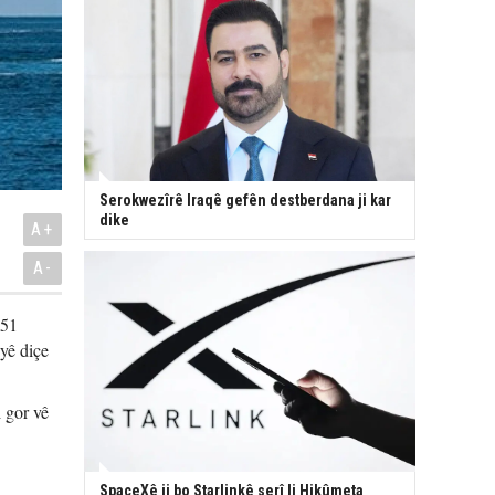
Serokwezîrê Iraqê gefên destberdana ji kar
dike
A+
A-
851
eyê diçe
i gor vê
SpaceXê ji bo Starlinkê serî li Hikûmeta