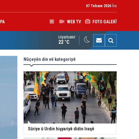
07 Tebaxe 2026
Îne
PA
WEB TV
FOTO GALERÎ
Diyarbakır
K: Gotinên Parêzgarê Kerkûkê yên li ser Madeya 140î hewldana f
22 °C
Nûçeyên din vê kategoriyê
Sûriye û Urdin hişyariyê didin Iraqê