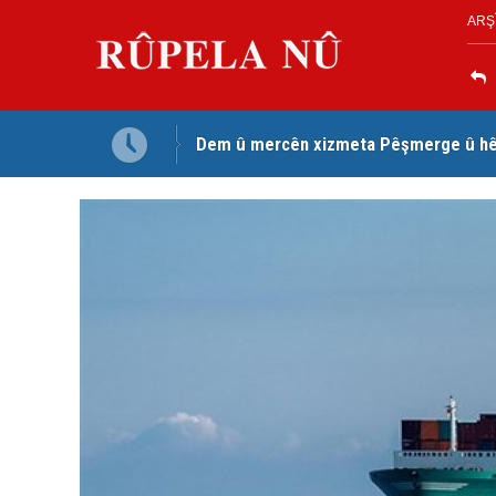
ARŞ
Dem û mercên xizmeta Pêşmerge û hêz
Jina Kurd Şemsî Xusrevi, bi îdamê re rû