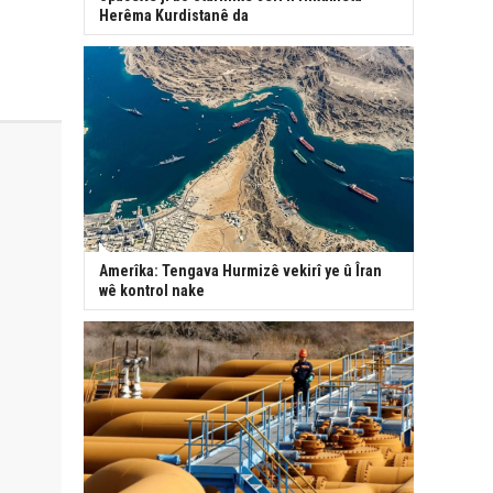
Herêma Kurdistanê da
Amerîka: Tengava Hurmizê vekirî ye û Îran
wê kontrol nake