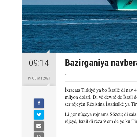
Bazirganiya navbera
09:14
.
19 Gulane 2021
Îxracata Tirkiyê ya bo Îsraîlê di nav
mîlyon dolarî. Di vê dewrê de Îsraîl 
ser rêjeyên Rêxistina Îstatîstîkê ya 
Li gor nûçeya rojnama Sözcü; di sala 2
rêjeyê, Îsraîl di rêza 9 em de ye ku Ti