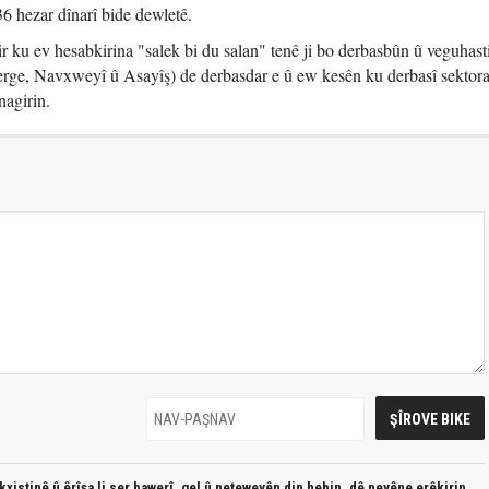
336 hezar dînarî bide dewletê.
 ku ev hesabkirina "salek bi du salan" tenê ji bo derbasbûn û veguhast
erge, Navxweyî û Asayîş) de derbasdar e û ew kesên ku derbasî sektora 
nagirin.
xistinê û êrîşa li ser bawerî, gel û neteweyên din hebin,
dê neyêne erêkirin.