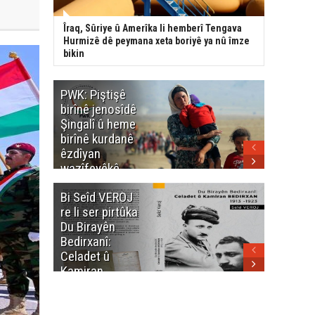
Îraq, Sûriye û Amerîka li hemberî Tengava
Hurmizê dê peymana xeta boriyê ya nû îmze
bikin
PWK: Piştişê
PWK: Ma
birînê jenosîdê
şehîdan
Şingalî û heme
Enfalê
birînê kurdanê
Barzanîy
êzdîyan
hurmet 
wazîfeyêkê
kenê
neteweyî yê
Bi Seîd VEROJ
Wezîra
heme kurdanê
re li ser pirtûka
Berhema
dinya yo
Du Birayên
Cengî y
Bedirxanî:
Pakistan
Celadet û
û hevjîn
Kamiran
em Kurd
Bedirxan
(1913 -1923)