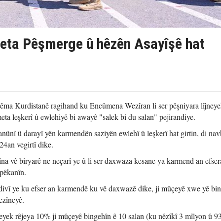
eta Pêşmerge û hêzên Asayîşê hat
ma Kurdistanê ragihand ku Encûmena Wezîran li ser pêşniyara lîjney
eta leşkerî û ewlehiyê bi awayê "salek bi du salan" pejirandiye.
anûnî û darayî yên karmendên saziyên ewlehî û leşkerî hat girtin, di na
4an vegirtî dike.
na vê biryarê ne neçarî ye û li ser daxwaza kesane ya karmend an efser
pêkanîn.
êdivî ye ku efser an karmendê ku vê daxwazê dike, ji mûçeyê xwe yê bi
ezîneyê.
eyek rêjeya 10% ji mûçeyê bingehîn ê 10 salan (ku nêzîkî 3 mîlyon û 9