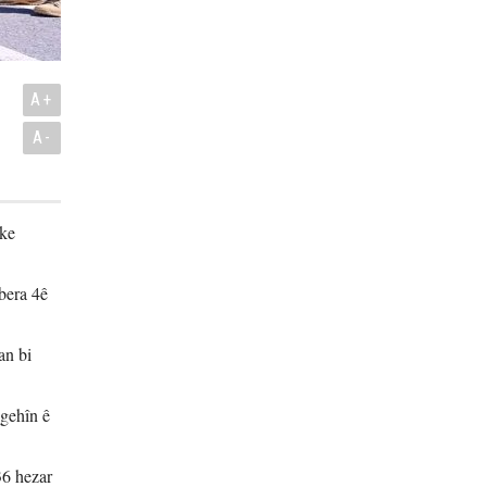
A+
A-
eke
vbera 4ê
an bi
ngehîn ê
36 hezar