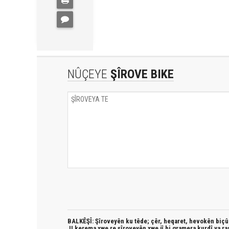
NÛÇEYE
ŞÎROVE BIKE
BALKÊŞÎ: Şîroveyên ku têde;
çêr, heqaret, hevokên biçûk
JI kerema xwe re şîroveyên xwe jî bi
gramera kurdî
ya ra