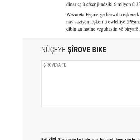
dînar e) û efser jî nêzîkî 6 mîlyon û 
Wezareta Pêşmerge herwiha eşkere kir
nav saziyên leşkerî û ewlehiyê (Pêşm
dibin an hatine veguhastin vê biryarê 
NÛÇEYE
ŞÎROVE BIKE
BALKÊŞÎ: Şîroveyên ku têde;
çêr, heqaret, hevokên biçûk