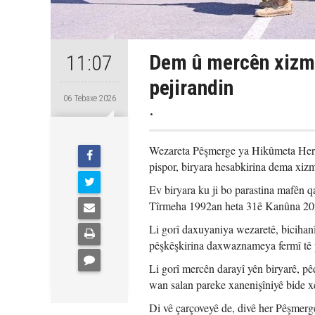
Dem û mercên xizm
11:07
pejirandin
06 Tebaxe 2026
.
Wezareta Pêşmerge ya Hikûmeta Herê
pispor, biryara hesabkirina dema xizm
Ev biryara ku ji bo parastina mafên q
Tîrmeha 1992an heta 31ê Kanûna 202
Li gorî daxuyaniya wezaretê, bicihanî
pêşkêşkirina daxwaznameya fermî tê 
Li gorî mercên darayî yên biryarê, p
wan salan pareke xanenişîniyê bide x
Di vê çarçoveyê de, divê her Pêşmerg