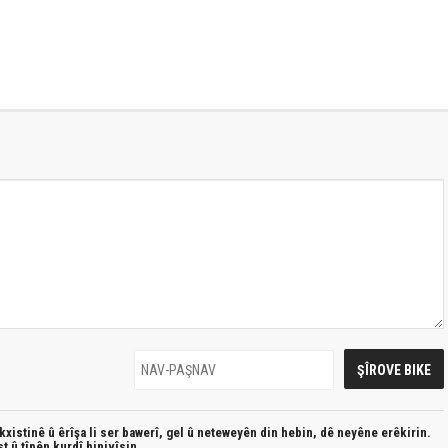
xistinê û êrîşa li ser bawerî, gel û neteweyên din hebin,
dê neyêne erêkirin.
st û
tîpên kurdî
binivîsin