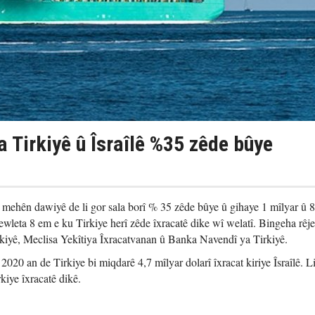
 Tirkiyê û Îsraîlê %35 zêde bûye
 4 mehên dawiyê de li gor sala borî % 35 zêde bûye û gihaye 1 mîlyar û 
dewleta 8 em e ku Tirkiye herî zêde îxracatê dike wî welatî. Bingeha rêj
Tirkiyê, Meclisa Yekîtiya Îxracatvanan û Banka Navendî ya Tirkiyê.
020 an de Tirkiye bi miqdarê 4,7 mîlyar dolarî îxracat kiriye Îsraîlê. L
rkiye îxracatê dikê.