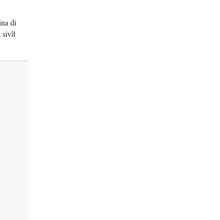
ina di
sivîl