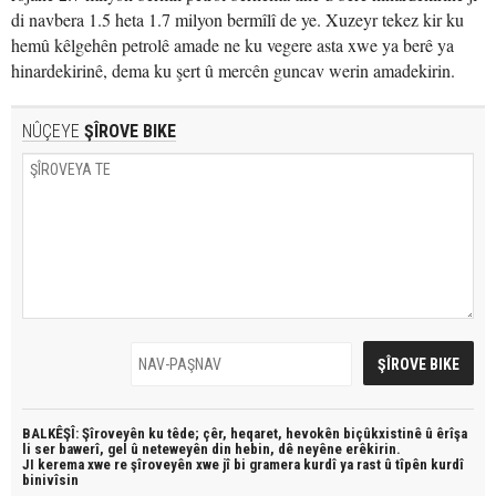
di navbera 1.5 heta 1.7 milyon bermîlî de ye. Xuzeyr tekez kir ku
hemû kêlgehên petrolê amade ne ku vegere asta xwe ya berê ya
hinardekirinê, dema ku şert û mercên guncav werin amadekirin.
NÛÇEYE
ŞÎROVE BIKE
BALKÊŞÎ: Şîroveyên ku têde;
çêr, heqaret, hevokên biçûkxistinê û êrîşa
li ser bawerî, gel û neteweyên din hebin,
dê neyêne erêkirin.
JI kerema xwe re şîroveyên xwe jî bi
gramera kurdî
ya rast û
tîpên kurdî
binivîsin