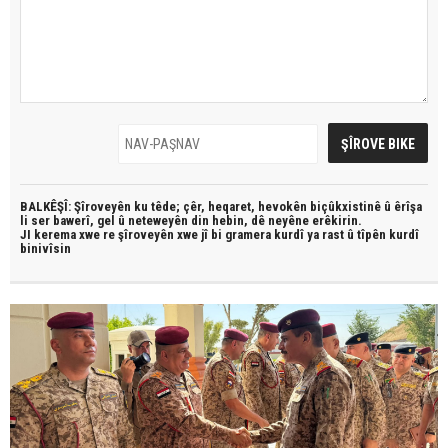
BALKÊŞÎ: Şîroveyên ku têde;
çêr, heqaret, hevokên biçûkxistinê û êrîşa
li ser bawerî, gel û neteweyên din hebin,
dê neyêne erêkirin.
JI kerema xwe re şîroveyên xwe jî bi
gramera kurdî
ya rast û
tîpên kurdî
binivîsin