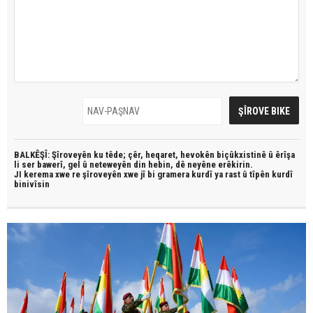
BALKÊŞÎ: Şîroveyên ku têde;
çêr, heqaret, hevokên biçûkxistinê û êrîşa
li ser bawerî, gel û neteweyên din hebin,
dê neyêne erêkirin.
JI kerema xwe re şîroveyên xwe jî bi
gramera kurdî
ya rast û
tîpên kurdî
binivîsin