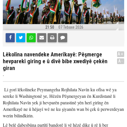
21:50
07 Tebaxe 2026
Lêkolîna navendeke Amerîkayê: Pêşmerge
A+
hevparekî girîng e û divê bibe xwediyê çekên
A-
giran
.
Li gorî lêkolîneke Peymangeha Rojhilata Navîn ku ofîsa wê ya
sereke li Washingtonê ye, Hêzên Pêşmergeyan ên Kurdistanê li
Rojhilata Navîn yek ji hevparên parastinê yên herî girîng ên
Amerîkayê ne û hêjayî wê ne ku şiyanên wan bi çek û perwerdeyan
werin bilindkirin.
Lê belê dabeşbûna partîtî bandorê li vê hêzê dike û rê li ber