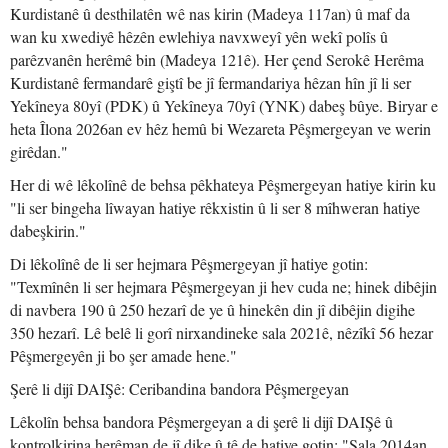
Kurdistanê û desthilatên wê nas kirin (Madeya 117an) û maf da
wan ku xwediyê hêzên ewlehiya navxweyî yên wekî polîs û
parêzvanên herêmê bin (Madeya 121ê). Her çend Serokê Herêma
Kurdistanê fermandarê giştî be jî fermandariya hêzan hîn jî li ser
Yekîneya 80yî (PDK) û Yekîneya 70yî (YNK) dabeş bûye. Biryar e
heta Îlona 2026an ev hêz hemû bi Wezareta Pêşmergeyan ve werin
girêdan."
Her di wê lêkolînê de behsa pêkhateya Pêşmergeyan hatiye kirin ku
"li ser bingeha lîwayan hatiye rêkxistin û li ser 8 mîhweran hatiye
dabeşkirin."
Di lêkolînê de li ser hejmara Pêşmergeyan jî hatiye gotin:
"Texmînên li ser hejmara Pêşmergeyan ji hev cuda ne; hinek dibêjin
di navbera 190 û 250 hezarî de ye û hinekên din jî dibêjin digihe
350 hezarî. Lê belê li gorî nirxandineke sala 2021ê, nêzîkî 56 hezar
Pêşmergeyên ji bo şer amade hene."
Şerê li dijî DAIŞê: Ceribandina bandora Pêşmergeyan
Lêkolîn behsa bandora Pêşmergeyan a di şerê li dijî DAIŞê û
kontrolkirina herêman de jî dike û tê de hatiye gotin: "Sala 2014an