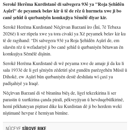
Serokê Herêma Kurdistanê di salvegera 93ê ya "Roja Şehîdên
Aşûrî" de peyamek belav kir û tê de rêz û hurmeta xwe ji bo
canê şehîd û qurbaniyên komkujiya Sêmêlê diyar kir.
Serokê Herêma Kurdistanê Nêçîrvan Barzanî îro (Înî, 7ê Tebaxa
2026ê) li ser rûpela xwe ya tora civakî ya Xê peyamek belav kir ku
tê de ragihand: “Di salvegera 93ê ya Roja Şehîdên Aşûrî de, em
silavên rêz û wefadariyê ji bo canê şehîd û qurbaniyên bêtawan ên
komkujiya Sêmêlê dişînin.
Serokê Herêma Kurdistanê di wê peyama xwe de amaje jî da ku li
sala 1933ê de li gel şêniyên zêdetirî şêst gundên parêzgehên Mûsil û
Dihokê, ew Aşûrî bûn qurbaniyên destê deshilata wî çaxî ya
padîşahiyê ya Iraqê.
Nêçîrvan Barzanî di vê bîranîna biêş de, ligel tekezkirina li ser
parastin û xurtkirina çanda piralî, pêkveyjiyan û hevduqebûlkirinê,
hemî pêkhateyan piştrast dike ku Kurdistan dê ji bo herdem wekî
nîştimanê hevpar ê hemiyan bimîne.
NÛÇEYE
ŞÎROVE BIKE