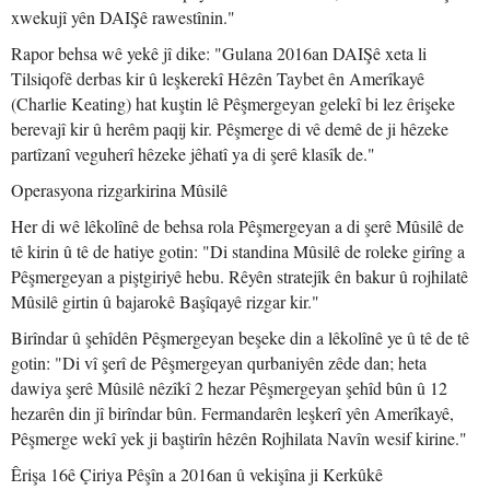
xwekujî yên DAIŞê rawestînin."
Rapor behsa wê yekê jî dike: "Gulana 2016an DAIŞê xeta li
Tilsiqofê derbas kir û leşkerekî Hêzên Taybet ên Amerîkayê
(Charlie Keating) hat kuştin lê Pêşmergeyan gelekî bi lez êrişeke
berevajî kir û herêm paqij kir. Pêşmerge di vê demê de ji hêzeke
partîzanî veguherî hêzeke jêhatî ya di şerê klasîk de."
Operasyona rizgarkirina Mûsilê
Her di wê lêkolînê de behsa rola Pêşmergeyan a di şerê Mûsilê de
tê kirin û tê de hatiye gotin: "Di standina Mûsilê de roleke girîng a
Pêşmergeyan a piştgiriyê hebu. Rêyên stratejîk ên bakur û rojhilatê
Mûsilê girtin û bajarokê Başîqayê rizgar kir."
Birîndar û şehîdên Pêşmergeyan beşeke din a lêkolînê ye û tê de tê
gotin: "Di vî şerî de Pêşmergeyan qurbaniyên zêde dan; heta
dawiya şerê Mûsilê nêzîkî 2 hezar Pêşmergeyan şehîd bûn û 12
hezarên din jî birîndar bûn. Fermandarên leşkerî yên Amerîkayê,
Pêşmerge wekî yek ji baştirîn hêzên Rojhilata Navîn wesif kirine."
Êrişa 16ê Çiriya Pêşîn a 2016an û vekişîna ji Kerkûkê