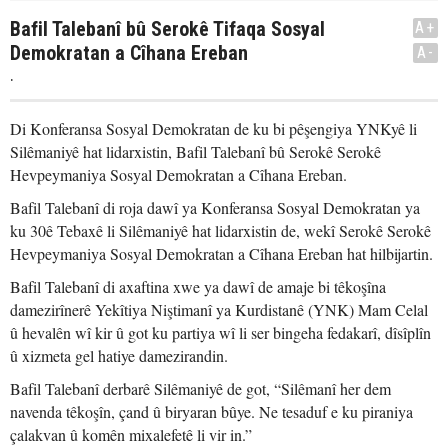
Bafil Talebanî bû Serokê Tifaqa Sosyal
A+
Demokratan a Cîhana Ereban
A-
.
Di Konferansa Sosyal Demokratan de ku bi pêşengiya YNKyê li
Silêmaniyê hat lidarxistin, Bafil Talebanî bû Serokê Serokê
Hevpeymaniya Sosyal Demokratan a Cîhana Ereban.
Bafil Talebanî di roja dawî ya Konferansa Sosyal Demokratan ya
ku 30ê Tebaxê li Silêmaniyê hat lidarxistin de, wekî Serokê Serokê
Hevpeymaniya Sosyal Demokratan a Cîhana Ereban hat hilbijartin.
Bafil Talebanî di axaftina xwe ya dawî de amaje bi têkoşîna
damezirînerê Yekîtiya Niştimanî ya Kurdistanê (YNK) Mam Celal
û hevalên wî kir û got ku partiya wî li ser bingeha fedakarî, dîsîplîn
û xizmeta gel hatiye damezirandin.
Bafil Talebanî derbarê Silêmaniyê de got, “Silêmanî her dem
navenda têkoşîn, çand û biryaran bûye. Ne tesaduf e ku piraniya
çalakvan û komên mixalefetê li vir in.”