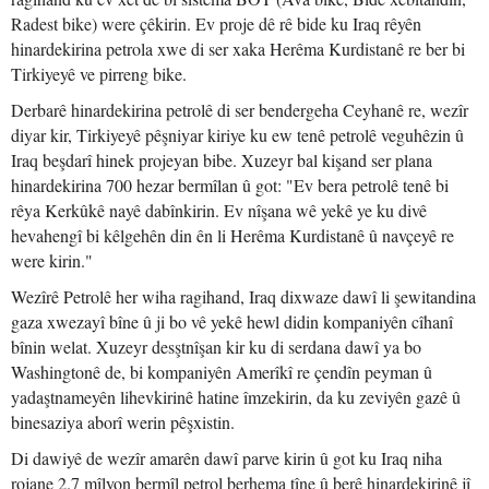
Radest bike) were çêkirin. Ev proje dê rê bide ku Iraq rêyên
hinardekirina petrola xwe di ser xaka Herêma Kurdistanê re ber bi
Tirkiyeyê ve pirreng bike.
Derbarê hinardekirina petrolê di ser bendergeha Ceyhanê re, wezîr
diyar kir, Tirkiyeyê pêşniyar kiriye ku ew tenê petrolê veguhêzin û
Iraq beşdarî hinek projeyan bibe. Xuzeyr bal kişand ser plana
hinardekirina 700 hezar bermîlan û got: "Ev bera petrolê tenê bi
rêya Kerkûkê nayê dabînkirin. Ev nîşana wê yekê ye ku divê
hevahengî bi kêlgehên din ên li Herêma Kurdistanê û navçeyê re
were kirin."
Wezîrê Petrolê her wiha ragihand, Iraq dixwaze dawî li şewitandina
gaza xwezayî bîne û ji bo vê yekê hewl didin kompaniyên cîhanî
bînin welat. Xuzeyr desştnîşan kir ku di serdana dawî ya bo
Washingtonê de, bi kompaniyên Amerîkî re çendîn peyman û
yadaştnameyên lihevkirinê hatine îmzekirin, da ku zeviyên gazê û
binesaziya aborî werin pêşxistin.
Di dawiyê de wezîr amarên dawî parve kirin û got ku Iraq niha
rojane 2.7 mîlyon bermîl petrol berhema tîne û berê hinardekirinê jî