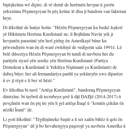
bipêşketina wê digire, di vê demê de herêmên hevpar û gavên
yekxistina Pêşmergeyan bi pêş ketine lê dîsa jî bandora van faktoran
heye.
Di lêkolînê de hatiye hotin: "Hêzên Pêşmergeyan ku baskê leşkerî
yê Hikûmeta Herêma Kurdistanê ne, li Rojhilata Navîn yek ji
hevparên parastinê yên herî girîng ên Amerîkayê bûne ku
pêwendiyên wan ên di warê ewlehiyê de vedigerin sala 1991ê. Lê
belê dilsoziya Hêzên Pêşmergeyan bi tundî di navbera her du
partiyên siyasî yên sereke yên Herêma Kurdistanê (Partiya
Demokrat a Kurdistanê û Yekîtiya Niştimanî ya Kurdistanê) de
dabeş bûye; her alî fermandariya partîtî ya yekîneyên xwe diparêze
û ev jî rêgir e li ber vê hêzê."
Ev lêkolîna bi navê "Artêşa Kurdistanê", bandoraq Pêşmergeyan
dinirxîne, bi taybetî di tecrubeya şerê li dijî DAIŞê (2014-2017) û
pevçûnên wan ên piş tre yên li gel artêşa Îraqê û "komên çekdar ên
nêzîkî Îranê" de.
Li gorî lêkolînê: "Têgihiştineke baştir a li ser xalên bihêz û qels ên
Pêşmergeyan" dê ji bo hevahengiya paşerojê ya navbera Amerîka û