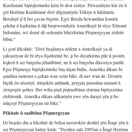
Kurdistanê bipêşketineke kêm bi dest xistiye. Pêwendiyên kûr ên li
gel Herêma Kurdistanê divê dilgiraniyên Tirkiye û hikûmeta
Bexdayê jî li ber çavan bigirin. Eger Bexda hewandina komên
çekdar û karkirina li dijî berjewendiyên Amerîkayê bi rêya Tehranê
bidomîne, wê demê dê sedemên bihêzkirina Pêşmergeyan zêdetir
bibin."
Li gorî lêkolînê: "Divê beşdariya zêdetir a Amerîkayê ya di
çaksaziyan de bi rêya fişarkirinê be, ji bo diyarkirina pîle û postên
leşkerî li ser bingeha jêhatîbûnê, ne li ser bingeha dilsoziya partîtî.
Eger Pêşmerge bipêşketineke baş nîşan bidin, Amerîka dikare bi
şandina rasterast a çekan wan xelat bike, di nav wan de: Dronên
biçûk ên sîxuriyê, mûşekên antîtank, pergala parastina asmanî û
zirxpoşên şerker. Her wiha piştî piştrastbûna sîstema bipêşxistina
elektronîk, Amerîka dikare alîkariyên xwe yên darayî yên ji bo
mûçeyê Pêşmergeyan nû bike."
Pêkhate û sazîbûna Pêşmergeyan
Di beşeke din a lêkolînê de behsa naverokên destûrî yên Îraqê yên li
ser Pêşmergeyan hatiye kirin: "Destûra sala 2005an a Îraqê Herêma