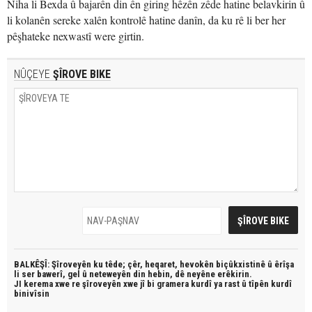
Niha li Bexda û bajarên din ên giring hêzên zêde hatine belavkirin û
li kolanên sereke xalên kontrolê hatine danîn, da ku rê li ber her
pêşhateke nexwastî were girtin.
NÛÇEYE
ŞÎROVE BIKE
BALKÊŞÎ: Şîroveyên ku têde;
çêr, heqaret, hevokên biçûkxistinê û êrîşa
li ser bawerî, gel û neteweyên din hebin,
dê neyêne erêkirin.
JI kerema xwe re şîroveyên xwe jî bi
gramera kurdî
ya rast û
tîpên kurdî
binivîsin