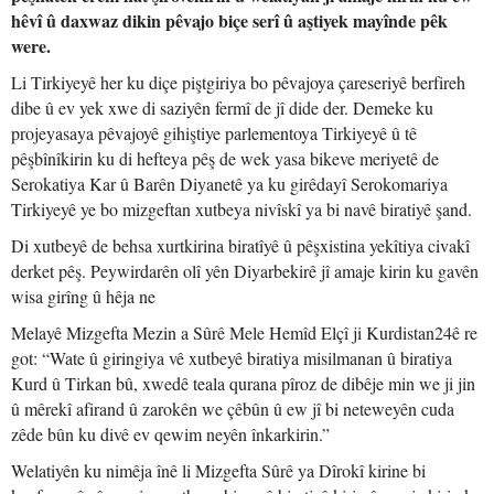
hêvî û daxwaz dikin pêvajo biçe serî û aştiyek mayînde pêk
were.
Li Tirkiyeyê her ku diçe piştgiriya bo pêvajoya çareseriyê berfireh
dibe û ev yek xwe di saziyên fermî de jî dide der. Demeke ku
projeyasaya pêvajoyê gihiştiye parlementoya Tirkiyeyê û tê
pêşbînîkirin ku di hefteya pêş de wek yasa bikeve meriyetê de
Serokatiya Kar û Barên Diyanetê ya ku girêdayî Serokomariya
Tirkiyeyê ye bo mizgeftan xutbeya nivîskî ya bi navê biratiyê şand.
Di xutbeyê de behsa xurtkirina biratîyê û pêşxistina yekîtiya civakî
derket pêş. Peywirdarên olî yên Diyarbekirê jî amaje kirin ku gavên
wisa girîng û hêja ne
Melayê Mizgefta Mezin a Sûrê Mele Hemîd Elçî ji Kurdistan24ê re
got: “Wate û giringiya vê xutbeyê biratiya misilmanan û biratiya
Kurd û Tirkan bû, xwedê teala qurana pîroz de dibêje min we ji jin
û mêrekî afirand û zarokên we çêbûn û ew jî bi neteweyên cuda
zêde bûn ku divê ev qewim neyên înkarkirin.”
Welatiyên ku nimêja înê li Mizgefta Sûrê ya Dîrokî kirine bi