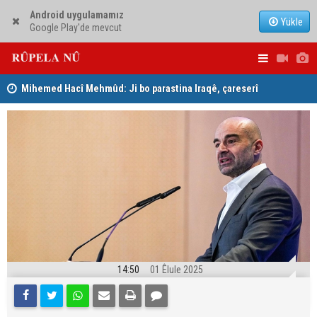
Android uygulamamız
Yükle
Google Play'de mevcut
Mihemed Hacî Mehmûd: Ji bo parastina Iraqê, çareserî
Serokerkan
sîstema konfederalî ye
Dîcleyê hi
14:50
01 Êlule 2025