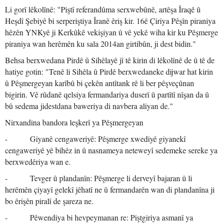
Li gorî lêkolînê: "Piştî referandûma serxwebûnê, artêşa Îraqê û
Heşdî Şebiyê bi serperiştiya Îranê êriş kir. 16ê Çiriya Pêşîn piraniya
hêzên YNKyê ji Kerkûkê vekişiyan û vê yekê wiha kir ku Pêşmerge
piraniya wan herêmên ku sala 2014an girtibûn, ji dest bidin."
Behsa berxwedana Pirdê û Sihêlayê jî tê kirin di lêkolînê de û tê de
hatiye gotin: "Tenê li Sihêla û Pirdê berxwedaneke dijwar hat kirin
û Pêşmergeyan karîbû bi çekên antîtank rê li ber pêşveçûnan
bigirin. Vê rûdanê qelsiya fermandariya duserî û partîtî nîşan da û
bû sedema jidestdana baweriya di navbera aliyan de."
Nirxandina bandora leşkerî ya Pêşmergeyan
- Giyanê cengaweriyê: Pêşmerge xwediyê giyanekî
cengaweriyê yê bihêz in û nasnameya neteweyî sedemeke sereke ya
berxwedêriya wan e.
- Tevger û plandanîn: Pêşmerge li derveyî bajaran û li
herêmên çiyayî gelekî jêhatî ne û fermandarên wan di plandanîna ji
bo êrişên piralî de şareza ne.
- Pêwendiya bi hevpeymanan re: Piştgiriya asmanî ya