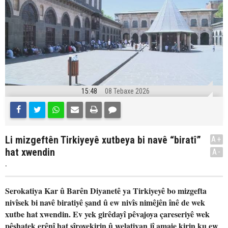
15:48
08 Tebaxe 2026
Li mizgeftên Tirkiyeyê xutbeya bi navê “biratî”
A+
hat xwendin
A-
.
Serokatiya Kar û Barên Diyanetê ya Tirkiyeyê bo mizgefta
nivîsek bi navê biratiyê şand û ew nivîs nimêjên înê de wek
xutbe hat xwendin. Ev yek girêdayî pêvajoya çareseriyê wek
pêşhatek erênî hat şîrovekirin û welatiyan jî amaje kirin ku ew