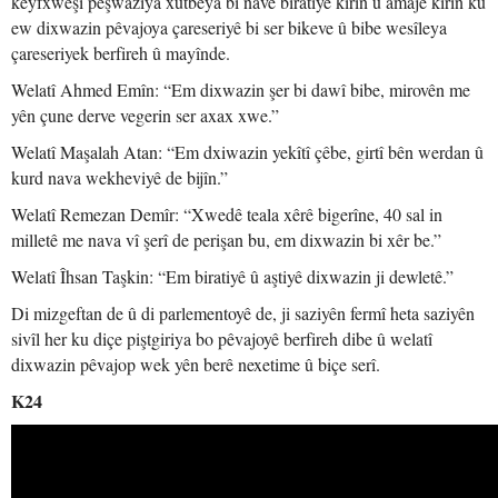
keyfxweşî pêşwaziya xutbeya bi navê biratiyê kirin û amaje kirin ku
ew dixwazin pêvajoya çareseriyê bi ser bikeve û bibe wesîleya
çareseriyek berfireh û mayînde.
Welatî Ahmed Emîn: “Em dixwazin şer bi dawî bibe, mirovên me
yên çune derve vegerin ser axax xwe.”
Welatî Maşalah Atan: “Em dxiwazin yekîtî çêbe, girtî bên werdan û
kurd nava wekheviyê de bijîn.”
Welatî Remezan Demîr: “Xwedê teala xêrê bigerîne, 40 sal in
milletê me nava vî şerî de perişan bu, em dixwazin bi xêr be.”
Welatî Îhsan Taşkin: “Em biratiyê û aştiyê dixwazin ji dewletê.”
Di mizgeftan de û di parlementoyê de, ji saziyên fermî heta saziyên
sivîl her ku diçe piştgiriya bo pêvajoyê berfireh dibe û welatî
dixwazin pêvajop wek yên berê nexetime û biçe serî.
K24