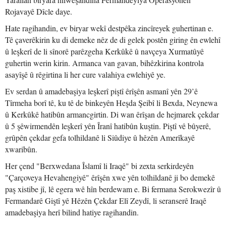
Rojavayê Dîcle daye.
Hate ragihandin, ev biryar wekî destpêka zincîreyek guhertinan e.
Tê çaverêkirin ku di demeke nêz de di gelek postên giring ên ewlehî
û leşkerî de li sînorê parêzgeha Kerkûkê û navçeya Xurmatûyê
guhertin werin kirin. Armanca van gavan, bihêzkirina kontrola
asayîşê û rêgirtina li her cure valahiya ewlehiyê ye.
Ev serdan û amadebaşiya leşkerî piştî êrîşên asmanî yên 29’ê
Tîrmeha borî tê, ku tê de binkeyên Heşda Şeibî li Bexda, Neynewa
û Kerkûkê hatibûn armancgirtin. Di wan êrîşan de hejmarek çekdar
û 5 şêwirmendên leşkerî yên Îranî hatibûn kuştin. Piştî vê bûyerê,
grûpên çekdar gefa tolhildanê li Siûdiye û hêzên Amerîkayê
xwaribûn.
Her çend "Berxwedana Îslamî li Iraqê" bi zexta serkirdeyên
"Çarçoveya Hevahengiyê" êrîşên xwe yên tolhildanê ji bo demekê
paş xistibe jî, lê egera wê hîn berdewam e. Bi fermana Serokwezîr û
Fermandarê Giştî yê Hêzên Çekdar Elî Zeydî, li seranserê Iraqê
amadebaşiya herî bilind hatiye ragihandin.