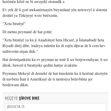
herêmên krîzê ne bi awayekî otomatîk e.
Ev yek dê li gorî mekanîzmayên biryardanê yên neteweyî û sîstema
destûrî ya Tirkiyeyê were birêxistin.
"Xeta biratiyê"
Di metna peymanê de hat gotin:
"Xeta biratiyê ya ku ji Anadoluyê heta Hîcazê, ji Îslamabadê heta
Riyadê dirêj dibe, îradeya miletên ku di rojên dijwar de li cem hev
radiwestin nîşan dide."
Hat destnîşankirin ku ev peyman ne tenê li ser berjewendiyan, li ser
dîrok, bawerî û biratiyeke qedîm hatiye avakirin.
Peymana Mekeyê di demekê de hat îmzekirin ku li herêmê aloziyên
di navbera Îran û Amerîkayê de û metirsiya belavbûna şer
berdewam dikin.
NÛÇEYE
ŞÎROVE BIKE