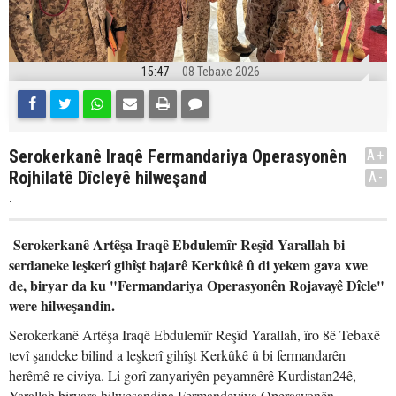
15:47
08 Tebaxe 2026
Serokerkanê Iraqê Fermandariya Operasyonên
A+
Rojhilatê Dîcleyê hilweşand
A-
.
Serokerkanê Artêşa Iraqê Ebdulemîr Reşîd Yarallah bi
serdaneke leşkerî gihîşt bajarê Kerkûkê û di yekem gava xwe
de, biryar da ku "Fermandariya Operasyonên Rojavayê Dîcle"
were hilweşandin.
Serokerkanê Artêşa Iraqê Ebdulemîr Reşîd Yarallah, îro 8ê Tebaxê
tevî şandeke bilind a leşkerî gihîşt Kerkûkê û bi fermandarên
herêmê re civiya. Li gorî zanyariyên peyamnêrê Kurdistan24ê,
Yarallah biryara hilweşandina Fermandeyiya Operasyonên