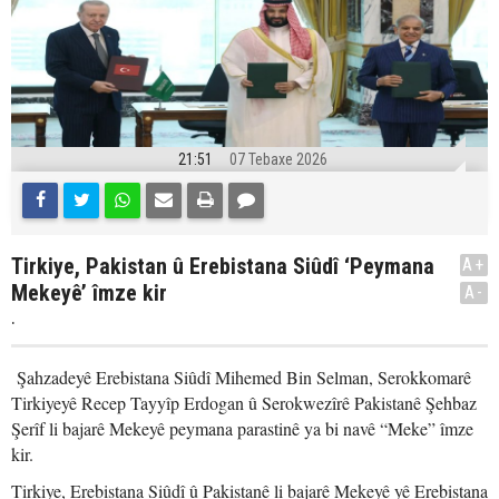
21:51
07 Tebaxe 2026
Tirkiye, Pakistan û Erebistana Siûdî ‘Peymana
A+
Mekeyê’ îmze kir
A-
.
Şahzadeyê Erebistana Siûdî Mihemed Bin Selman, Serokkomarê
Tirkiyeyê Recep Tayyîp Erdogan û Serokwezîrê Pakistanê Şehbaz
Şerîf li bajarê Mekeyê peymana parastinê ya bi navê “Meke” îmze
kir.
Tirkiye, Erebistana Siûdî û Pakistanê li bajarê Mekeyê yê Erebistana