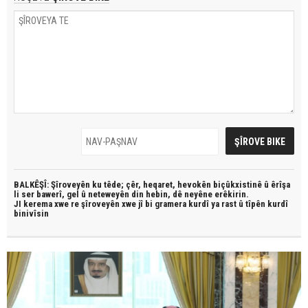
BALKÊŞÎ: Şîroveyên ku têde;
çêr, heqaret, hevokên biçûkxistinê û êrîşa
li ser bawerî, gel û neteweyên din hebin,
dê neyêne erêkirin.
JI kerema xwe re şîroveyên xwe jî bi
gramera kurdî
ya rast û
tîpên kurdî
binivîsin