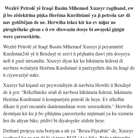
Wezîrê Petrolê yê Iraqê Basim Mihemed Xuzeyr ragihand, ew
ji bo zêdekirina pişka Herêma Kurdistanê ya ji petrola xav di
nav gotûbêjan de ne. Herwiha tekez kir ku ev mijar ne
pirsgirêkeke giran e û ew dixwazin dosye bi awayekî giştgir
were çareserkirin.
Wezîrê Petrolê yê Iraqê Basim Mihemed Xuzeyr ji peyamnêrê
Kurdistan24ê yê li Bexdayê re axivî û pêşhatên dawî yên dosyeya
neft û gazê nirxandin. Xuzeyr diyar kir ku hikûmeta federal di
navbera welatiyên Herêma Kurdistanê û parêzgehên din ên Iraqê de
ti ciyawaziyê nake.
Xuzeyr bal kişand ser peywendiyên di navbera Hewlêr û Bexdayê
de û got: "Rêkeftineke sêalî di navbera hikûmeta federal, hikûmeta
Herêma Kurdistanê û kompaniyên petrolê de heye. Ev rêkeftin
dikare li gorî encamên danûstandinan were sererastkirin." Herwiha
destnîşan kir ku ji bo gihîştina çareseriyeke niştimanî ya ku xizmeta
her du aliyan bike, pêdivî bi diyalogeke zêdetir heye.
Derbarê projeya xeta boriyan a nû ya "Besra-Fîşxabûr" de, Xuzeyr
ragihand ku ev xet dê bi sîstema BOT (Ava bike, Bide xebitandin,