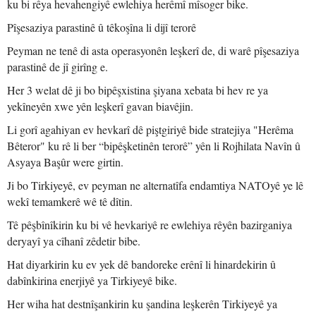
ku bi rêya hevahengiyê ewlehiya herêmî mîsoger bike.
Pîşesaziya parastinê û têkoşîna li dijî terorê
Peyman ne tenê di asta operasyonên leşkerî de, di warê pîşesaziya
parastinê de jî girîng e.
Her 3 welat dê ji bo bipêşxistina şiyana xebata bi hev re ya
yekîneyên xwe yên leşkerî gavan biavêjin.
Li gorî agahiyan ev hevkarî dê piştgiriyê bide stratejiya "Herêma
Bêteror" ku rê li ber “bipêşketinên terorê” yên li Rojhilata Navîn û
Asyaya Başûr were girtin.
Ji bo Tirkiyeyê, ev peyman ne alternatîfa endamtiya NATOyê ye lê
wekî temamkerê wê tê dîtin.
Tê pêşbînîkirin ku bi vê hevkariyê re ewlehiya rêyên bazirganiya
deryayî ya cîhanî zêdetir bibe.
Hat diyarkirin ku ev yek dê bandoreke erênî li hinardekirin û
dabînkirina enerjiyê ya Tirkiyeyê bike.
Her wiha hat destnîşankirin ku şandina leşkerên Tirkiyeyê ya