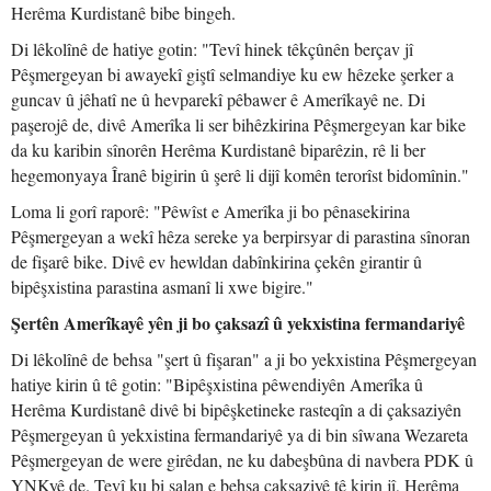
Herêma Kurdistanê bibe bingeh.
Di lêkolînê de hatiye gotin: "Tevî hinek têkçûnên berçav jî
Pêşmergeyan bi awayekî giştî selmandiye ku ew hêzeke şerker a
guncav û jêhatî ne û hevparekî pêbawer ê Amerîkayê ne. Di
paşerojê de, divê Amerîka li ser bihêzkirina Pêşmergeyan kar bike
da ku karibin sînorên Herêma Kurdistanê biparêzin, rê li ber
hegemonyaya Îranê bigirin û şerê li dijî komên terorîst bidomînin."
Loma li gorî raporê: "Pêwîst e Amerîka ji bo pênasekirina
Pêşmergeyan a wekî hêza sereke ya berpirsyar di parastina sînoran
de fişarê bike. Divê ev hewldan dabînkirina çekên girantir û
bipêşxistina parastina asmanî li xwe bigire."
Şertên Amerîkayê yên ji bo çaksazî û yekxistina fermandariyê
Di lêkolînê de behsa "şert û fişaran" a ji bo yekxistina Pêşmergeyan
hatiye kirin û tê gotin: "Bipêşxistina pêwendiyên Amerîka û
Herêma Kurdistanê divê bi bipêşketineke rasteqîn a di çaksaziyên
Pêşmergeyan û yekxistina fermandariyê ya di bin sîwana Wezareta
Pêşmergeyan de were girêdan, ne ku dabeşbûna di navbera PDK û
YNKyê de. Tevî ku bi salan e behsa çaksaziyê tê kirin jî, Herêma