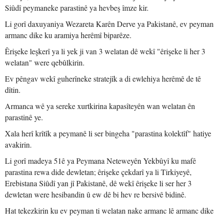
Siûdî peymaneke parastinê ya hevbeş îmze kir.
Li gorî daxuyaniya Wezareta Karên Derve ya Pakistanê, ev peyman
armanc dike ku aramiya herêmî biparêze.
Êrişeke leşkerî ya li yek ji van 3 welatan dê wekî "êrişeke li her 3
welatan" were qebûlkirin.
Ev pêngav wekî guherîneke stratejîk a di ewlehiya herêmê de tê
dîtin.
Armanca wê ya sereke xurtkirina kapasîteyên wan welatan ên
parastinê ye.
Xala herî krîtîk a peymanê li ser bingeha "parastina kolektîf" hatiye
avakirin.
Li gorî madeya 51ê ya Peymana Neteweyên Yekbûyî ku mafê
parastina rewa dide dewletan; êrişeke çekdarî ya li Tirkiyeyê,
Erebistana Siûdî yan jî Pakistanê, dê wekî êrişeke li ser her 3
dewletan were hesibandin û ew dê bi hev re bersivê bidinê.
Hat tekezkirin ku ev peyman ti welatan nake armanc lê armanc dike