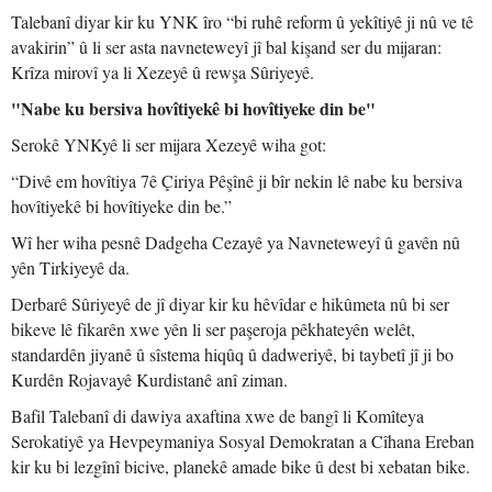
Talebanî diyar kir ku YNK îro “bi ruhê reform û yekîtiyê ji nû ve tê
avakirin” û li ser asta navneteweyî jî bal kişand ser du mijaran:
Krîza mirovî ya li Xezeyê û rewşa Sûriyeyê.
"Nabe ku bersiva hovîtiyekê bi hovîtiyeke din be"
Serokê YNKyê li ser mijara Xezeyê wiha got:
“Divê em hovîtiya 7ê Çiriya Pêşînê ji bîr nekin lê nabe ku bersiva
hovîtiyekê bi hovîtiyeke din be.”
Wî her wiha pesnê Dadgeha Cezayê ya Navneteweyî û gavên nû
yên Tirkiyeyê da.
Derbarê Sûriyeyê de jî diyar kir ku hêvîdar e hikûmeta nû bi ser
bikeve lê fikarên xwe yên li ser paşeroja pêkhateyên welêt,
standardên jiyanê û sîstema hiqûq û dadweriyê, bi taybetî jî ji bo
Kurdên Rojavayê Kurdistanê anî ziman.
Bafil Talebanî di dawiya axaftina xwe de bangî li Komîteya
Serokatiyê ya Hevpeymaniya Sosyal Demokratan a Cîhana Ereban
kir ku bi lezgînî bicive, planekê amade bike û dest bi xebatan bike.