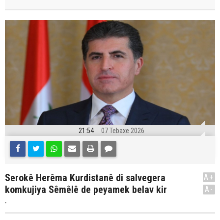
21:54
07 Tebaxe 2026
Serokê Herêma Kurdistanê di salvegera
A+
komkujiya Sêmêlê de peyamek belav kir
A-
.