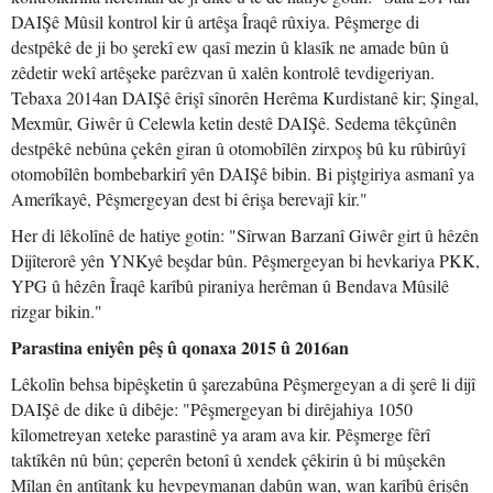
DAIŞê Mûsil kontrol kir û artêşa Îraqê rûxiya. Pêşmerge di
destpêkê de ji bo şerekî ew qasî mezin û klasîk ne amade bûn û
zêdetir wekî artêşeke parêzvan û xalên kontrolê tevdigeriyan.
Tebaxa 2014an DAIŞê êrişî sînorên Herêma Kurdistanê kir; Şingal,
Mexmûr, Giwêr û Celewla ketin destê DAIŞê. Sedema têkçûnên
destpêkê nebûna çekên giran û otomobîlên zirxpoş bû ku rûbirûyî
otomobîlên bombebarkirî yên DAIŞê bibin. Bi piştgiriya asmanî ya
Amerîkayê, Pêşmergeyan dest bi êrişa berevajî kir."
Her di lêkolînê de hatiye gotin: "Sîrwan Barzanî Giwêr girt û hêzên
Dijîterorê yên YNKyê beşdar bûn. Pêşmergeyan bi hevkariya PKK,
YPG û hêzên Îraqê karîbû piraniya herêman û Bendava Mûsilê
rizgar bikin."
Parastina eniyên pêş û qonaxa 2015 û 2016an
Lêkolîn behsa bipêşketin û şarezabûna Pêşmergeyan a di şerê li dijî
DAIŞê de dike û dibêje: "Pêşmergeyan bi dirêjahiya 1050
kîlometreyan xeteke parastinê ya aram ava kir. Pêşmerge fêrî
taktîkên nû bûn; çeperên betonî û xendek çêkirin û bi mûşekên
Mîlan ên antîtank ku hevpeymanan dabûn wan, wan karîbû êrişên