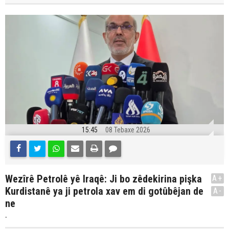
15:45
08 Tebaxe 2026
Wezîrê Petrolê yê Iraqê: Ji bo zêdekirina pişka
A+
Kurdistanê ya ji petrola xav em di gotûbêjan de
A-
ne
.