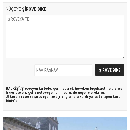
NÛÇEYE
ŞÎROVE BIKE
BALKÊŞÎ: Şîroveyên ku têde;
çêr, heqaret, hevokên biçûkxistinê û êrîşa
li ser bawerî, gel û neteweyên din hebin,
dê neyêne erêkirin.
JI kerema xwe re şîroveyên xwe jî bi
gramera kurdî
ya rast û
tîpên kurdî
binivîsin