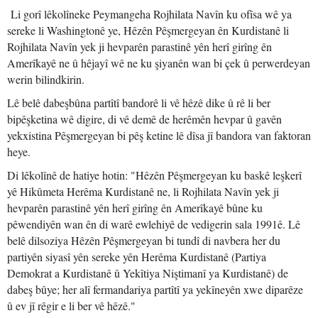
Li gorî lêkolîneke Peymangeha Rojhilata Navîn ku ofîsa wê ya
sereke li Washingtonê ye, Hêzên Pêşmergeyan ên Kurdistanê li
Rojhilata Navîn yek ji hevparên parastinê yên herî girîng ên
Amerîkayê ne û hêjayî wê ne ku şiyanên wan bi çek û perwerdeyan
werin bilindkirin.
Lê belê dabeşbûna partîtî bandorê li vê hêzê dike û rê li ber
bipêşketina wê digire, di vê demê de herêmên hevpar û gavên
yekxistina Pêşmergeyan bi pêş ketine lê dîsa jî bandora van faktoran
heye.
Di lêkolînê de hatiye hotin: "Hêzên Pêşmergeyan ku baskê leşkerî
yê Hikûmeta Herêma Kurdistanê ne, li Rojhilata Navîn yek ji
hevparên parastinê yên herî girîng ên Amerîkayê bûne ku
pêwendiyên wan ên di warê ewlehiyê de vedigerin sala 1991ê. Lê
belê dilsoziya Hêzên Pêşmergeyan bi tundî di navbera her du
partiyên siyasî yên sereke yên Herêma Kurdistanê (Partiya
Demokrat a Kurdistanê û Yekîtiya Niştimanî ya Kurdistanê) de
dabeş bûye; her alî fermandariya partîtî ya yekîneyên xwe diparêze
û ev jî rêgir e li ber vê hêzê."