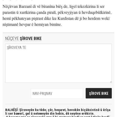
Nêçîrvan Barzanî di vê bîranîna biêş de, ligel tekezkirina li ser
parastin û xurtkirina çanda piralî, pêkveyjiyan û hevduqebûlkirinê,
hemî pêkhateyan piştrast dike ku Kurdistan dê ji bo herdem wekî
nîştimanê hevpar ê hemiyan bimîne.
NÛÇEYE
ŞÎROVE BIKE
BALKÊŞÎ: Şîroveyên ku têde;
çêr, heqaret, hevokên biçûkxistinê û êrîşa
li ser bawerî, gel û neteweyên din hebin,
dê neyêne erêkirin.