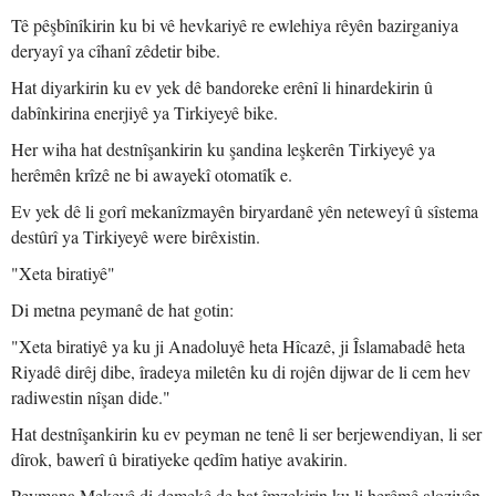
Tê pêşbînîkirin ku bi vê hevkariyê re ewlehiya rêyên bazirganiya
deryayî ya cîhanî zêdetir bibe.
Hat diyarkirin ku ev yek dê bandoreke erênî li hinardekirin û
dabînkirina enerjiyê ya Tirkiyeyê bike.
Her wiha hat destnîşankirin ku şandina leşkerên Tirkiyeyê ya
herêmên krîzê ne bi awayekî otomatîk e.
Ev yek dê li gorî mekanîzmayên biryardanê yên neteweyî û sîstema
destûrî ya Tirkiyeyê were birêxistin.
"Xeta biratiyê"
Di metna peymanê de hat gotin:
"Xeta biratiyê ya ku ji Anadoluyê heta Hîcazê, ji Îslamabadê heta
Riyadê dirêj dibe, îradeya miletên ku di rojên dijwar de li cem hev
radiwestin nîşan dide."
Hat destnîşankirin ku ev peyman ne tenê li ser berjewendiyan, li ser
dîrok, bawerî û biratiyeke qedîm hatiye avakirin.
Peymana Mekeyê di demekê de hat îmzekirin ku li herêmê aloziyên