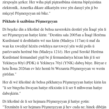
zirxpoşên şerker. Her wiha piştî piştrastbûna sîstema bipêşxistina
elektronîk, Amerîka dikare alîkariyên xwe yên darayî yên ji bo
mûçeyê Pêşmergeyan nû bike."
Pêkhate û sazîbûna Pêşmergeyan
Di beşeke din a lêkolînê de behsa naverokên destûrî yên Îraqê yên li
ser Pêşmergeyan hatiye kirin: "Destûra sala 2005an a Îraqê Herêma
Kurdistanê û desthilatên wê nas kirin (Madeya 117an) û maf da
wan ku xwediyê hêzên ewlehiya navxweyî yên wekî polîs û
parêzvanên herêmê bin (Madeya 121ê). Her çend Serokê Herêma
Kurdistanê fermandarê giştî be jî fermandariya hêzan hîn jî li ser
Yekîneya 80yî (PDK) û Yekîneya 70yî (YNK) dabeş bûye. Biryar e
heta Îlona 2026an ev hêz hemû bi Wezareta Pêşmergeyan ve werin
girêdan."
Her di wê lêkolînê de behsa pêkhateya Pêşmergeyan hatiye kirin ku
"li ser bingeha lîwayan hatiye rêkxistin û li ser 8 mîhweran hatiye
dabeşkirin."
Di lêkolînê de li ser hejmara Pêşmergeyan jî hatiye gotin:
"Texmînên li ser hejmara Pêşmergeyan ji hev cuda ne; hinek dibêjin