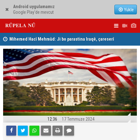
Android uygulamamız
Yükle
Google Play'de mevcut
Mihemed Hacî Mehmûd: Ji bo parastina Iraqê, çareserî
Serokerkan
sîstema konfederalî ye
Dîcleyê hi
12:36
17 Temmuze 2024