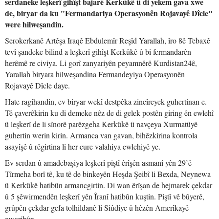
serdaneke leşkerî gihîşt bajarê Kerkûkê û di yekem gava xwe
de, biryar da ku "Fermandariya Operasyonên Rojavayê Dîcle"
were hilweşandin.
Serokerkanê Artêşa Iraqê Ebdulemîr Reşîd Yarallah, îro 8ê Tebaxê
tevî şandeke bilind a leşkerî gihîşt Kerkûkê û bi fermandarên
herêmê re civiya. Li gorî zanyariyên peyamnêrê Kurdistan24ê,
Yarallah biryara hilweşandina Fermandeyiya Operasyonên
Rojavayê Dîcle daye.
Hate ragihandin, ev biryar wekî destpêka zincîreyek guhertinan e.
Tê çaverêkirin ku di demeke nêz de di gelek postên giring ên ewlehî
û leşkerî de li sînorê parêzgeha Kerkûkê û navçeya Xurmatûyê
guhertin werin kirin. Armanca van gavan, bihêzkirina kontrola
asayîşê û rêgirtina li her cure valahiya ewlehiyê ye.
Ev serdan û amadebaşiya leşkerî piştî êrîşên asmanî yên 29’ê
Tîrmeha borî tê, ku tê de binkeyên Heşda Şeibî li Bexda, Neynewa
û Kerkûkê hatibûn armancgirtin. Di wan êrîşan de hejmarek çekdar
û 5 şêwirmendên leşkerî yên Îranî hatibûn kuştin. Piştî vê bûyerê,
grûpên çekdar gefa tolhildanê li Siûdiye û hêzên Amerîkayê
xwaribûn.