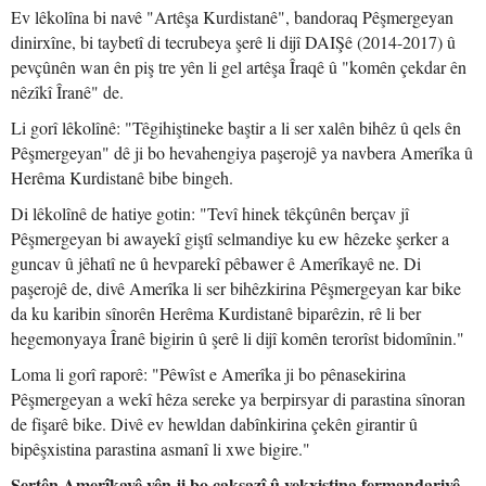
Ev lêkolîna bi navê "Artêşa Kurdistanê", bandoraq Pêşmergeyan
dinirxîne, bi taybetî di tecrubeya şerê li dijî DAIŞê (2014-2017) û
pevçûnên wan ên piş tre yên li gel artêşa Îraqê û "komên çekdar ên
nêzîkî Îranê" de.
Li gorî lêkolînê: "Têgihiştineke baştir a li ser xalên bihêz û qels ên
Pêşmergeyan" dê ji bo hevahengiya paşerojê ya navbera Amerîka û
Herêma Kurdistanê bibe bingeh.
Di lêkolînê de hatiye gotin: "Tevî hinek têkçûnên berçav jî
Pêşmergeyan bi awayekî giştî selmandiye ku ew hêzeke şerker a
guncav û jêhatî ne û hevparekî pêbawer ê Amerîkayê ne. Di
paşerojê de, divê Amerîka li ser bihêzkirina Pêşmergeyan kar bike
da ku karibin sînorên Herêma Kurdistanê biparêzin, rê li ber
hegemonyaya Îranê bigirin û şerê li dijî komên terorîst bidomînin."
Loma li gorî raporê: "Pêwîst e Amerîka ji bo pênasekirina
Pêşmergeyan a wekî hêza sereke ya berpirsyar di parastina sînoran
de fişarê bike. Divê ev hewldan dabînkirina çekên girantir û
bipêşxistina parastina asmanî li xwe bigire."
Şertên Amerîkayê yên ji bo çaksazî û yekxistina fermandariyê