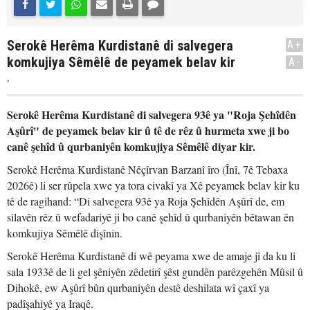
Serokê Herêma Kurdistanê di salvegera
A+
komkujiya Sêmêlê de peyamek belav kir
A-
.
Serokê Herêma Kurdistanê di salvegera 93ê ya "Roja Şehîdên
Aşûrî" de peyamek belav kir û tê de rêz û hurmeta xwe ji bo
canê şehîd û qurbaniyên komkujiya Sêmêlê diyar kir.
Serokê Herêma Kurdistanê Nêçîrvan Barzanî îro (Înî, 7ê Tebaxa
2026ê) li ser rûpela xwe ya tora civakî ya Xê peyamek belav kir ku
tê de ragihand: “Di salvegera 93ê ya Roja Şehîdên Aşûrî de, em
silavên rêz û wefadariyê ji bo canê şehîd û qurbaniyên bêtawan ên
komkujiya Sêmêlê dişînin.
Serokê Herêma Kurdistanê di wê peyama xwe de amaje jî da ku li
sala 1933ê de li gel şêniyên zêdetirî şêst gundên parêzgehên Mûsil û
Dihokê, ew Aşûrî bûn qurbaniyên destê deshilata wî çaxî ya
padîşahiyê ya Iraqê.