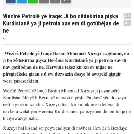
Wezîrê Petrolê yê Iraqê: Ji bo zêdekirina pişka
A+
Kurdistanê ya ji petrola xav em di gotûbêjan de
A-
ne
.
Wezîrê Petrolê yê Iraqê Basim Mihemed Xuzeyr ragihand, ew
ji bo zêdekirina pişka Herêma Kurdistanê ya ji petrola xav di
nav gotûbêjan de ne. Herwiha tekez kir ku ev mijar ne
pirsgirêkeke giran e û ew dixwazin dosye bi awayekî giştgir
were çareserkirin.
Wezîrê Petrolê yê Iraqê Basim Mihemed Xuzeyr ji peyamnêrê
Kurdistan24ê yê li Bexdayê re axivî û pêşhatên dawî yên dosyeya
neft û gazê nirxandin. Xuzeyr diyar kir ku hikûmeta federal di
navbera welatiyên Herêma Kurdistanê û parêzgehên din ên Iraqê de
ti ciyawaziyê nake.
Xuzeyr bal kişand ser peywendiyên di navbera Hewlêr û Bexdayê