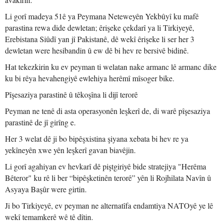
Li gorî madeya 51ê ya Peymana Neteweyên Yekbûyî ku mafê
parastina rewa dide dewletan; êrişeke çekdarî ya li Tirkiyeyê,
Erebistana Siûdî yan jî Pakistanê, dê wekî êrişeke li ser her 3
dewletan were hesibandin û ew dê bi hev re bersivê bidinê.
Hat tekezkirin ku ev peyman ti welatan nake armanc lê armanc dike
ku bi rêya hevahengiyê ewlehiya herêmî mîsoger bike.
Pîşesaziya parastinê û têkoşîna li dijî terorê
Peyman ne tenê di asta operasyonên leşkerî de, di warê pîşesaziya
parastinê de jî girîng e.
Her 3 welat dê ji bo bipêşxistina şiyana xebata bi hev re ya
yekîneyên xwe yên leşkerî gavan biavêjin.
Li gorî agahiyan ev hevkarî dê piştgiriyê bide stratejiya "Herêma
Bêteror" ku rê li ber “bipêşketinên terorê” yên li Rojhilata Navîn û
Asyaya Başûr were girtin.
Ji bo Tirkiyeyê, ev peyman ne alternatîfa endamtiya NATOyê ye lê
wekî temamkerê wê tê dîtin.