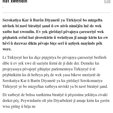
hat xwendin
A-
.
Serokatiya Kar û Barên Diyanetê ya Tirkiyeyê bo mizgefta
nivîsek bi navê biratiyê şand û ew nivîs nimêjên înê de wek
xutbe hat xwendin. Ev yek girêdayî pêvajoya çareseriyê wek
pêşhatek erênî hat şîrovekirin û welatiyan jî amaje kirin ku ew
hêvî û daxwaz dikin pêvajo biçe serî û aştiyek mayînde pêk
were.
Li Tirkiyeyê her ku diçe piştgiriya bo pêvajoya çareseriyê berfireh
dibe û ev yek xwe di saziyên fermî de jî dide der. Demeke ku
projeyasaya pêvajoyê gihiştiye parlementoya Tirkiyeyê û tê
pêşbînîkirin ku di hefteya pêş de wek yasa bikeve meriyetê de
Serokatiya Kar û Barên Diyanetê ya ku girêdayî Serokomariya
Tirkiyeyê ye bo mizgeftan xutbeya nivîskî ya bi navê biratiyê şand.
Di xutbeyê de behsa xurtkirina biratîyê û pêşxistina yekîtiya civakî
derket pêş. Peywirdarên olî yên Diyarbekirê jî amaje kirin ku gavên
wisa girîng û hêja ne