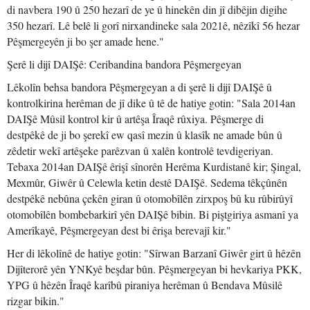
di navbera 190 û 250 hezarî de ye û hinekên din jî dibêjin digihe
350 hezarî. Lê belê li gorî nirxandineke sala 2021ê, nêzîkî 56 hezar
Pêşmergeyên ji bo şer amade hene."
Şerê li dijî DAIŞê: Ceribandina bandora Pêşmergeyan
Lêkolîn behsa bandora Pêşmergeyan a di şerê li dijî DAIŞê û
kontrolkirina herêman de jî dike û tê de hatiye gotin: "Sala 2014an
DAIŞê Mûsil kontrol kir û artêşa Îraqê rûxiya. Pêşmerge di
destpêkê de ji bo şerekî ew qasî mezin û klasîk ne amade bûn û
zêdetir wekî artêşeke parêzvan û xalên kontrolê tevdigeriyan.
Tebaxa 2014an DAIŞê êrişî sînorên Herêma Kurdistanê kir; Şingal,
Mexmûr, Giwêr û Celewla ketin destê DAIŞê. Sedema têkçûnên
destpêkê nebûna çekên giran û otomobîlên zirxpoş bû ku rûbirûyî
otomobîlên bombebarkirî yên DAIŞê bibin. Bi piştgiriya asmanî ya
Amerîkayê, Pêşmergeyan dest bi êrişa berevajî kir."
Her di lêkolînê de hatiye gotin: "Sîrwan Barzanî Giwêr girt û hêzên
Dijîterorê yên YNKyê beşdar bûn. Pêşmergeyan bi hevkariya PKK,
YPG û hêzên Îraqê karîbû piraniya herêman û Bendava Mûsilê
rizgar bikin."