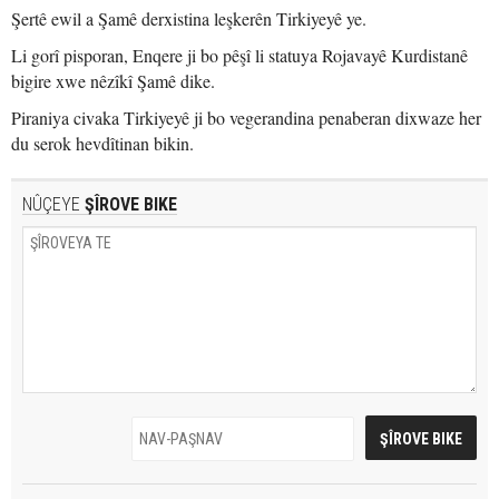
Şertê ewil a Şamê derxistina leşkerên Tirkiyeyê ye.
Li gorî pisporan, Enqere ji bo pêşî li statuya Rojavayê Kurdistanê
bigire xwe nêzîkî Şamê dike.
Piraniya civaka Tirkiyeyê ji bo vegerandina penaberan dixwaze her
du serok hevdîtinan bikin.
NÛÇEYE
ŞÎROVE BIKE