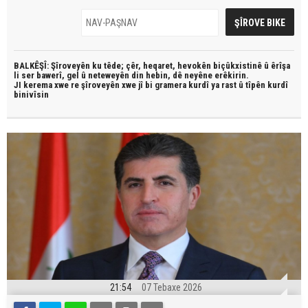
BALKÊŞÎ: Şîroveyên ku têde;
çêr, heqaret, hevokên biçûkxistinê û êrîşa
li ser bawerî, gel û neteweyên din hebin,
dê neyêne erêkirin.
JI kerema xwe re şîroveyên xwe jî bi
gramera kurdî
ya rast û
tîpên kurdî
binivîsin
21:54
07 Tebaxe 2026