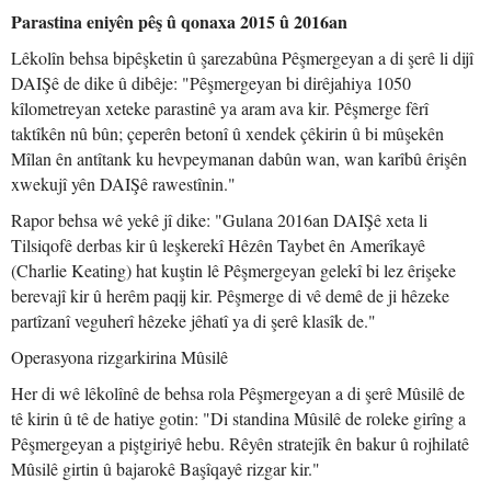
Parastina eniyên pêş û qonaxa 2015 û 2016an
Lêkolîn behsa bipêşketin û şarezabûna Pêşmergeyan a di şerê li dijî
DAIŞê de dike û dibêje: "Pêşmergeyan bi dirêjahiya 1050
kîlometreyan xeteke parastinê ya aram ava kir. Pêşmerge fêrî
taktîkên nû bûn; çeperên betonî û xendek çêkirin û bi mûşekên
Mîlan ên antîtank ku hevpeymanan dabûn wan, wan karîbû êrişên
xwekujî yên DAIŞê rawestînin."
Rapor behsa wê yekê jî dike: "Gulana 2016an DAIŞê xeta li
Tilsiqofê derbas kir û leşkerekî Hêzên Taybet ên Amerîkayê
(Charlie Keating) hat kuştin lê Pêşmergeyan gelekî bi lez êrişeke
berevajî kir û herêm paqij kir. Pêşmerge di vê demê de ji hêzeke
partîzanî veguherî hêzeke jêhatî ya di şerê klasîk de."
Operasyona rizgarkirina Mûsilê
Her di wê lêkolînê de behsa rola Pêşmergeyan a di şerê Mûsilê de
tê kirin û tê de hatiye gotin: "Di standina Mûsilê de roleke girîng a
Pêşmergeyan a piştgiriyê hebu. Rêyên stratejîk ên bakur û rojhilatê
Mûsilê girtin û bajarokê Başîqayê rizgar kir."