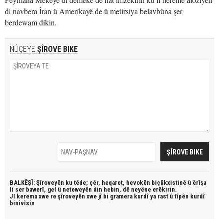
di navbera Îran û Amerîkayê de û metirsiya belavbûna şer
berdewam dikin.
NÛÇEYE
ŞÎROVE BIKE
BALKÊŞÎ: Şîroveyên ku têde;
çêr, heqaret, hevokên biçûkxistinê û êrîşa
li ser bawerî, gel û neteweyên din hebin,
dê neyêne erêkirin.
JI kerema xwe re şîroveyên xwe jî bi
gramera kurdî
ya rast û
tîpên kurdî
binivîsin