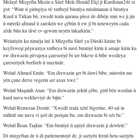
Melayê Mizgefta Mezin a Sûrê Mele Hemîd Elçî ji Kurdistan24ê re
got: “Wate û giringiya vê xutbeyê biratiya misilmanan û biratiya
Kurd û Tirkan bû, xwedê teala qurana pîroz de dibêje min we ji jin
û mêrekî afirand û zarokên we çêbûn û ew jî bi neteweyên cuda
zêde bûn ku divê ev qewim neyên înkarkirin.”
Welatiyên ku nimêja înê li Mizgefta Sûrê ya Dîrokî kirine bi
keyfxweşî pêşwaziya xutbeya bi navê biratiyê kirin û amaje kirin ku
ew dixwazin pêvajoya çareseriyê bi ser bikeve û bibe wesîleya
çareseriyek berfireh û mayînde.
Welatî Ahmed Emîn: “Em dixwazin şer bi dawî bibe, mirovên me
yên çune derve vegerin ser axax xwe.”
Welatî Maşalah Atan: “Em dxiwazin yekîtî çêbe, girtî bên werdan û
kurd nava wekheviyê de bijîn.”
Welatî Remezan Demîr: “Xwedê teala xêrê bigerîne, 40 sal in
milletê me nava vî şerî de perişan bu, em dixwazin bi xêr be.”
Welatî Îhsan Taşkin: “Em biratiyê û aştiyê dixwazin ji dewletê.”
Di mizgeftan de û di parlementoyê de, ji saziyên fermî heta saziyên