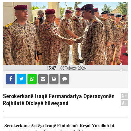
15:47
08 Tebaxe 2026
Serokerkanê Iraqê Fermandariya Operasyonên
A+
Rojhilatê Dîcleyê hilweşand
A-
.
Serokerkanê Artêşa Iraqê Ebdulemîr Reşîd Yarallah bi