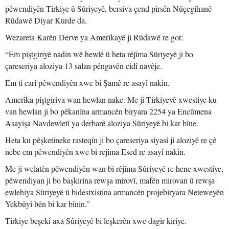
pêwendiyên Tirkiye û Sûriyeyê, bersiva çend pirsên Nûçegihanê
Rûdawê Diyar Kurde da.
Wezareta Karên Derve ya Amerîkayê ji Rûdawê re got:
“Em piştgiriyê nadin wê hewlê û heta rêjîma Sûriyeyê ji bo
çareseriya aloziya 13 salan pêngavên cidî navêje.
Em ti carî pêwendiyên xwe bi Şamê re asayî nakin.
Amerîka piştgiriya wan hewlan nake. Me ji Tirkiyeyê xwestiye ku
van hewlan ji bo pêkanîna armancên biryara 2254 ya Encûmena
Asayişa Navdewletî ya derbarê aloziya Sûriyeyê bi kar bîne.
Heta ku pêşketineke rasteqîn ji bo çareseriya siyasî ji aloziyê re çê
nebe em pêwendiyên xwe bi rejîma Esed re asayî nakin.
Me ji welatên pêwendiyên wan bi rêjîma Sûriyeyê re hene xwestiye,
pêwendiyan ji bo başkirina rewşa mirovî, mafên mirovan û rewşa
ewlehiya Sûriyeyê û bidestxistina armancên projebiryara Neteweyên
Yekbûyî bên bi kar bînin.”
Tirkiye beşekî axa Sûriyeyê bi leşkerên xwe dagir kiriye.