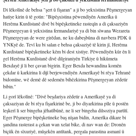
Di lêkolînê de behsa "şert û fişaran" a ji bo yekxistina Pêşmergeyan
hatiye kirin û tê gotin: "Bipêşxistina pêwendiyên Amerîka û
Herêma Kurdistanê divê bi bipêşketineke rasteqîn a di çaksaziyên
Pêşmergeyan û yekxistina fermandariyê ya di bin sîwana Wezareta
Pêşmergeyan de were girêdan, ne ku dabeşbûna di navbera PDK û
YNKyê de. Tevî ku bi salan e behsa çaksaziyê tê kirin jî, Herêma
Kurdistanê bipêşketineke kêm bi dest xistiye. Pêwendiyên kûr ên li
gel Herêma Kurdistanê divê dilgiraniyên Tirkiye û hikûmeta
Bexdayê jî li ber çavan bigirin. Eger Bexda hewandina komên
çekdar û karkirina li dijî berjewendiyên Amerîkayê bi rêya Tehranê
bidomîne, wê demê dê sedemên bihêzkirina Pêşmergeyan zêdetir
bibin."
Li gorî lêkolînê: "Divê beşdariya zêdetir a Amerîkayê ya di
çaksaziyan de bi rêya fişarkirinê be, ji bo diyarkirina pîle û postên
leşkerî li ser bingeha jêhatîbûnê, ne li ser bingeha dilsoziya partîtî.
Eger Pêşmerge bipêşketineke baş nîşan bidin, Amerîka dikare bi
şandina rasterast a çekan wan xelat bike, di nav wan de: Dronên
biçûk ên sîxuriyê, mûşekên antîtank, pergala parastina asmanî û