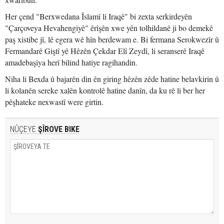
Her çend "Berxwedana Îslamî li Iraqê" bi zexta serkirdeyên
"Çarçoveya Hevahengiyê" êrîşên xwe yên tolhildanê ji bo demekê
paş xistibe jî, lê egera wê hîn berdewam e. Bi fermana Serokwezîr û
Fermandarê Giştî yê Hêzên Çekdar Elî Zeydî, li seranserê Iraqê
amadebaşiya herî bilind hatiye ragihandin.
Niha li Bexda û bajarên din ên giring hêzên zêde hatine belavkirin û
li kolanên sereke xalên kontrolê hatine danîn, da ku rê li ber her
pêşhateke nexwastî were girtin.
NÛÇEYE
ŞÎROVE BIKE