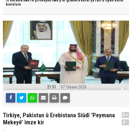
JI kerema xwe re şîroveyên xwe jî bi
gramera kurdî
ya rast û
tîpên kurdî
binivîsin
21:51
07 Tebaxe 2026
Tirkiye, Pakistan û Erebistana Siûdî ‘Peymana
A+
Mekeyê’ îmze kir
A-
.