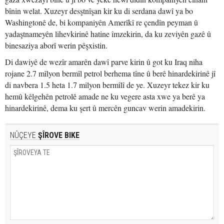
bînin welat. Xuzeyr desştnîşan kir ku di serdana dawî ya bo
Washingtonê de, bi kompaniyên Amerîkî re çendîn peyman û
yadaştnameyên lihevkirinê hatine îmzekirin, da ku zeviyên gazê û
binesaziya aborî werin pêşxistin.
Di dawiyê de wezîr amarên dawî parve kirin û got ku Iraq niha
rojane 2.7 mîlyon bermîl petrol berhema tîne û berê hinardekirinê jî
di navbera 1.5 heta 1.7 milyon bermîlî de ye. Xuzeyr tekez kir ku
hemû kêlgehên petrolê amade ne ku vegere asta xwe ya berê ya
hinardekirinê, dema ku şert û mercên guncav werin amadekirin.
NÛÇEYE
ŞÎROVE BIKE