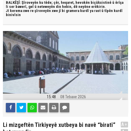
BALKÊŞÎ: Şîroveyên ku têde;
çêr, heqaret, hevokên biçûkxistinê û êrîşa
li ser bawerî, gel û neteweyên din hebin,
dê neyêne erêkirin.
JI kerema xwe re şîroveyên xwe jî bi
gramera kurdî
ya rast û
tîpên kurdî
binivîsin
15:48
08 Tebaxe 2026
Li mizgeftên Tirkiyeyê xutbeya bi navê “biratî”
A+