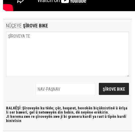
NÛÇEYE
ŞÎROVE BIKE
BALKÊŞÎ: Şîroveyên ku têde;
çêr, heqaret, hevokên biçûkxistinê û êrîşa
li ser bawerî, gel û neteweyên din hebin,
dê neyêne erêkirin.
JI kerema xwe re şîroveyên xwe jî bi
gramera kurdî
ya rast û
tîpên kurdî
binivîsin