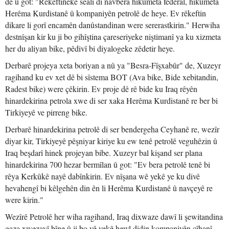
de û got: "Rêkeftineke sêalî di navbera hikûmeta federal, hikûmeta
Herêma Kurdistanê û kompaniyên petrolê de heye. Ev rêkeftin
dikare li gorî encamên danûstandinan were sererastkirin." Herwiha
destnîşan kir ku ji bo gihîştina çareseriyeke niştimanî ya ku xizmeta
her du aliyan bike, pêdivî bi diyalogeke zêdetir heye.
Derbarê projeya xeta boriyan a nû ya "Besra-Fîşxabûr" de, Xuzeyr
ragihand ku ev xet dê bi sîstema BOT (Ava bike, Bide xebitandin,
Radest bike) were çêkirin. Ev proje dê rê bide ku Iraq rêyên
hinardekirina petrola xwe di ser xaka Herêma Kurdistanê re ber bi
Tirkiyeyê ve pirreng bike.
Derbarê hinardekirina petrolê di ser bendergeha Ceyhanê re, wezîr
diyar kir, Tirkiyeyê pêşniyar kiriye ku ew tenê petrolê veguhêzin û
Iraq beşdarî hinek projeyan bibe. Xuzeyr bal kişand ser plana
hinardekirina 700 hezar bermîlan û got: "Ev bera petrolê tenê bi
rêya Kerkûkê nayê dabînkirin. Ev nîşana wê yekê ye ku divê
hevahengî bi kêlgehên din ên li Herêma Kurdistanê û navçeyê re
were kirin."
Wezîrê Petrolê her wiha ragihand, Iraq dixwaze dawî li şewitandina
gaza xwezayî bîne û ji bo vê yekê hewl didin kompaniyên cîhanî