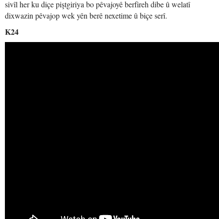
sivîl her ku diçe piştgiriya bo pêvajoyê berfireh dibe û welatî
dixwazin pêvajop wek yên berê nexetime û biçe serî.
K24