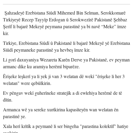
Şahzadeyê Erebistana Siûdî Mihemed Bin Selman, Serokkomarê
Tirkiyeyê Recep Tayyîp Erdogan û Serokwezîrê Pakistanê Şehbaz
Şerîf li bajarê Mekeyê peymana parastinê ya bi navê “Meke” îmze
kir.
Tirkiye, Erebistana Siûdî û Pakistanê li bajarê Mekeyê yê Erebistana
Siûdî peymaneke parastinê ya hevbeş îmze kir.
Li gorî daxuyaniya Wezareta Karên Derve ya Pakistanê, ev peyman
armanc dike ku aramiya herêmî biparêze.
Êrişeke leşkerî ya li yek ji van 3 welatan dê wekî "êrişeke li her 3
welatan" were qebûlkirin.
Ev pêngav wekî guherîneke stratejîk a di ewlehiya herêmê de tê
dîtin.
Armanca wê ya sereke xurtkirina kapasîteyên wan welatan ên
parastinê ye.
Xala herî krîtîk a peymanê li ser bingeha "parastina kolektîf" hatiye
avakirin.