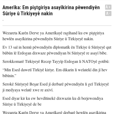
Amerîka: Em piştgiriya asayîkirina pêwendiyên
A+
Sûriye û Tirkiyeyê nakin
A-
.
Wezareta Karên Derve ya Amerîkayê ragihand ku ew piştgiriya
hewlên asayîkirina pêwendiyên Sûriye û Tirkiyeyê nakin.
Ev 13 sal in hemû pêwendiyên dîplomatîk ên Tirkiye û Sûriyeyê qut
bûbûn lê Erdogan dixwaze pêwendiyan bi Sûriyeyê re asayî bibe.
Serokkomarê Tirkiyeyê Recep Tayyîp Erdogan li NATOyê gotibû:
“Min Esed dawetî Tirkiyê kiriye. Em dikarin li welatekî din jî hev
bibînin.”
Serokê Sûriyeyê Beşar Esed jî derbarê pêwendiyên li gel Tirkiyeyê
ji medyaya welatê xwe re axivî.
Esed diyar kir ku ew hevdîtinekê dixwazin ku di berjewendiya
Sûriye û Tirkiyeyê de be
Wezareta Karên Derve ya Amerîkayê derbarê hewlên asayîkirina