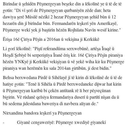
Birîndar û şehîdên Pêşmergeyan beşeke din a lêkolînê ye û tê de tê
gotin: "Di vî şerî de Pêşmergeyan qurbaniyên zêde dan; heta
dawiya şerê Mûsilê nêzîkî 2 hezar Pêşmergeyan şehîd bûn û 12
hezarên din jî birîndar bûn. Fermandarên leşkerî yên Amerîkayê,
Pêşmerge wekî yek ji baştirîn hêzên Rojhilata Navîn wesif kirine."
Êrişa 16ê Çiriya Pêşîn a 2016an û vekişîna ji Kerkûkê
Li gorî lêkolînê: "Piştî referandûma serxwebûnê, artêşa Îraqê û
Heşdî Şebiyê bi serperiştiya Îranê êriş kir. 16ê Çiriya Pêşîn piraniya
hêzên YNKyê ji Kerkûkê vekişiyan û vê yekê wiha kir ku Pêşmerge
piraniya wan herêmên ku sala 2014an girtibûn, ji dest bidin."
Behsa berxwedana Pirdê û Sihêlayê jî tê kirin di lêkolînê de û tê de
hatiye gotin: "Tenê li Sihêla û Pirdê berxwedaneke dijwar hat kirin
û Pêşmergeyan karîbû bi çekên antîtank rê li ber pêşveçûnan
bigirin. Vê rûdanê qelsiya fermandariya duserî û partîtî nîşan da û
bû sedema jidestdana baweriya di navbera aliyan de."
Nirxandina bandora leşkerî ya Pêşmergeyan
- Giyanê cengaweriyê: Pêşmerge xwediyê giyanekî