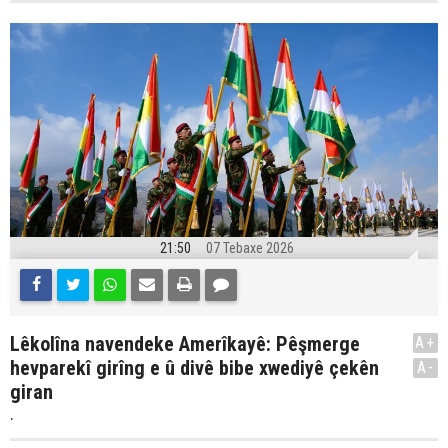
21:50
07 Tebaxe 2026
Lêkolîna navendeke Amerîkayê: Pêşmerge
A+
hevparekî girîng e û divê bibe xwediyê çekên
A-
giran
.