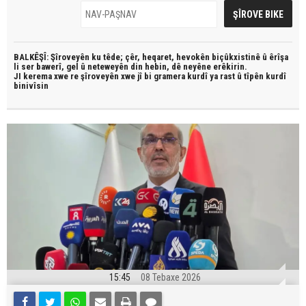
BALKÊŞÎ: Şîroveyên ku têde;
çêr, heqaret, hevokên biçûkxistinê û êrîşa
li ser bawerî, gel û neteweyên din hebin,
dê neyêne erêkirin.
JI kerema xwe re şîroveyên xwe jî bi
gramera kurdî
ya rast û
tîpên kurdî
binivîsin
15:45
08 Tebaxe 2026