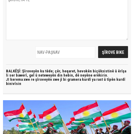
BALKÊŞÎ: Şîroveyên ku têde;
çêr, heqaret, hevokên biçûkxistinê û êrîşa
li ser bawerî, gel û neteweyên din hebin,
dê neyêne erêkirin.
JI kerema xwe re şîroveyên xwe jî bi
gramera kurdî
ya rast û
tîpên kurdî
binivîsin