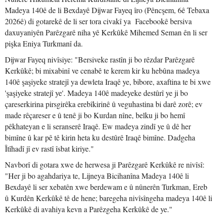
Madeya 140ê de li Bexdayê Dijwar Fayeq îro (Pêncşem, 6ê Tebaxa
2026ê) di gotarekê de li ser tora civakî ya Facebookê bersiva
daxuyaniyên Parêzgarê niha yê Kerkûkê Mihemed Seman ên li ser
pişka Eniya Turkmanî da.
Dijwar Fayeq nivîsiye: "Bersiveke rastîn ji bo rêzdar Parêzgarê
Kerkûkê; bi mixabinî ve cenabê te kerem kir ku hebûna madeya
140ê şaşiyeke stratejî ya dewleta Iraqê ye, bibore, axaftina te bi xwe
'şaşiyeke stratejî ye'. Madeya 140ê madeyeke destûrî ye ji bo
çareserkirina pirsgirêka erebîkirinê û veguhastina bi darê zorê; ev
made rêçareser e û tenê ji bo Kurdan nîne, belku ji bo hemî
pêkhateyan e li seranserê Iraqê. Ew madeya zindî ye û dê her
bimîne û kar pê tê kirin heta ku destûrê Iraqê bimîne. Dadgeha
Îtîhadî jî ev rastî îsbat kiriye."
Navborî di gotara xwe de herwesa ji Parêzgarê Kerkûkê re nivîsî:
"Her ji bo agahdariya te, Lijneya Bicihanîna Madeya 140ê li
Bexdayê li ser xebatên xwe berdewam e û nûnerên Turkman, Ereb
û Kurdên Kerkûkê tê de hene; baregeha nivîsîngeha madeya 140ê li
Kerkûkê di avahiya kevn a Parêzgeha Kerkûkê de ye."