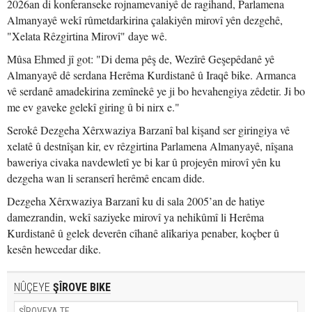
2026an di konferanseke rojnamevaniyê de ragihand, Parlamena
Almanyayê wekî rûmetdarkirina çalakiyên mirovî yên dezgehê,
"Xelata Rêzgirtina Mirovî" daye wê.
Mûsa Ehmed jî got: "Di dema pêş de, Wezîrê Geşepêdanê yê
Almanyayê dê serdana Herêma Kurdistanê û Iraqê bike. Armanca
vê serdanê amadekirina zemînekê ye ji bo hevahengiya zêdetir. Ji bo
me ev gaveke gelekî giring û bi nirx e."
Serokê Dezgeha Xêrxwaziya Barzanî bal kişand ser giringiya vê
xelatê û destnîşan kir, ev rêzgirtina Parlamena Almanyayê, nîşana
baweriya civaka navdewletî ye bi kar û projeyên mirovî yên ku
dezgeha wan li seranserî herêmê encam dide.
Dezgeha Xêrxwaziya Barzanî ku di sala 2005’an de hatiye
damezrandin, wekî saziyeke mirovî ya nehikûmî li Herêma
Kurdistanê û gelek deverên cîhanê alîkariya penaber, koçber û
kesên hewcedar dike.
NÛÇEYE
ŞÎROVE BIKE