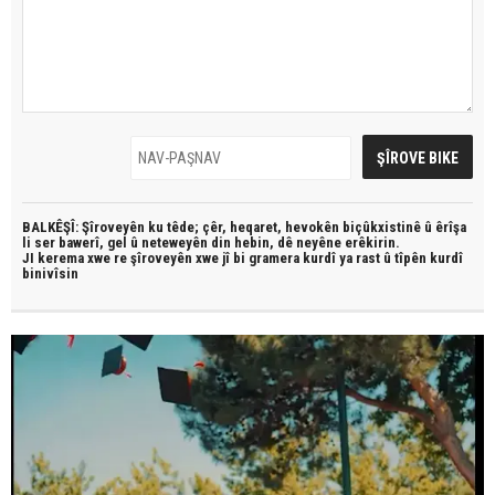
BALKÊŞÎ: Şîroveyên ku têde;
çêr, heqaret, hevokên biçûkxistinê û êrîşa
li ser bawerî, gel û neteweyên din hebin,
dê neyêne erêkirin.
JI kerema xwe re şîroveyên xwe jî bi
gramera kurdî
ya rast û
tîpên kurdî
binivîsin