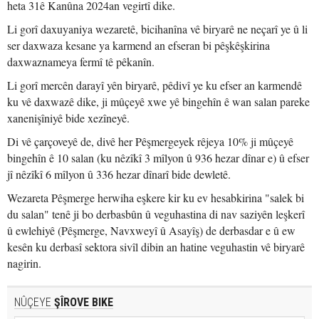
heta 31ê Kanûna 2024an vegirtî dike.
Li gorî daxuyaniya wezaretê, bicihanîna vê biryarê ne neçarî ye û li
ser daxwaza kesane ya karmend an efseran bi pêşkêşkirina
daxwaznameya fermî tê pêkanîn.
Li gorî mercên darayî yên biryarê, pêdivî ye ku efser an karmendê
ku vê daxwazê dike, ji mûçeyê xwe yê bingehîn ê wan salan pareke
xanenişîniyê bide xezîneyê.
Di vê çarçoveyê de, divê her Pêşmergeyek rêjeya 10% ji mûçeyê
bingehîn ê 10 salan (ku nêzîkî 3 mîlyon û 936 hezar dînar e) û efser
jî nêzîkî 6 mîlyon û 336 hezar dînarî bide dewletê.
Wezareta Pêşmerge herwiha eşkere kir ku ev hesabkirina "salek bi
du salan" tenê ji bo derbasbûn û veguhastina di nav saziyên leşkerî
û ewlehiyê (Pêşmerge, Navxweyî û Asayîş) de derbasdar e û ew
kesên ku derbasî sektora sivîl dibin an hatine veguhastin vê biryarê
nagirin.
NÛÇEYE
ŞÎROVE BIKE