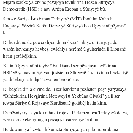
Mijara sereke ya civînê pêvajoya tevlîkirina Hêzên Sûriyeya
Demokratîk (HSD) a nav Artêşa Ereban a Sûriyeyê bû.
Serokê Saziya Îstixbarata Tirkiyeyê (MÎT) Îbrahîm Kalin li
Enqereyê Wezîrê Karên Derve yê Sûriyeyê Esed Şeybanî pêşwazî
kir.
Di hevdîtinê de pêwendiyên di navbera Tirkiye û Sûriyeyê de,
warên hevkariya hevbeş, ewlehiya herêmê û guherînên li Libnanê
hatin gotûbêjkirin.
Kalin û Şeybanî bi taybetî bal kişand ser pêvajoya tevlîkirina
HSDyê ya nav artêşê yan jî sîstema Sûriyeyê û xurtkirina hevkariyê
ya di têkoşîna li dijî “tawanên terorê” de.
Di beşeke din a civînê de, li ser bandor û pêşhatên pêşniyaryasaya
“Bihêzkirina Hevgirtina Neteweyî û Yekbûna Civakî” ya li ser
rewşa Sûriye û Rojavayê Kurdistanê gotûbêj hatin kirin.
Ev pêşniyaryasaya ku niha di rojeva Parlamentoya Tirkiyeyê de ye,
wekî qonaxeke girîng a pêvajoya çareseriyê tê dîtin.
Berdewamiya hewlên hikûmeta Sûriyeyê yên ji bo rûbirûbûna