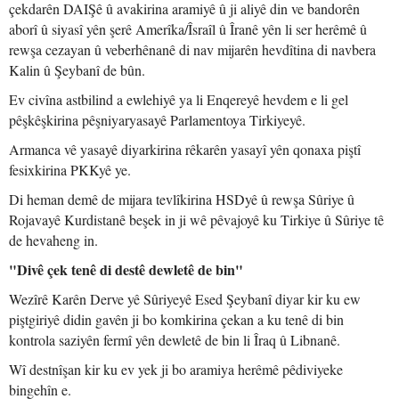
çekdarên DAIŞê û avakirina aramiyê û ji aliyê din ve bandorên
aborî û siyasî yên şerê Amerîka/Îsraîl û Îranê yên li ser herêmê û
rewşa cezayan û veberhênanê di nav mijarên hevdîtina di navbera
Kalin û Şeybanî de bûn.
Ev civîna astbilind a ewlehiyê ya li Enqereyê hevdem e li gel
pêşkêşkirina pêşniyaryasayê Parlamentoya Tirkiyeyê.
Armanca vê yasayê diyarkirina rêkarên yasayî yên qonaxa piştî
fesixkirina PKKyê ye.
Di heman demê de mijara tevlîkirina HSDyê û rewşa Sûriye û
Rojavayê Kurdistanê beşek in ji wê pêvajoyê ku Tirkiye û Sûriye tê
de hevaheng in.
"Divê çek tenê di destê dewletê de bin"
Wezîrê Karên Derve yê Sûriyeyê Esed Şeybanî diyar kir ku ew
piştgiriyê didin gavên ji bo komkirina çekan a ku tenê di bin
kontrola saziyên fermî yên dewletê de bin li Îraq û Libnanê.
Wî destnîşan kir ku ev yek ji bo aramiya herêmê pêdiviyeke
bingehîn e.