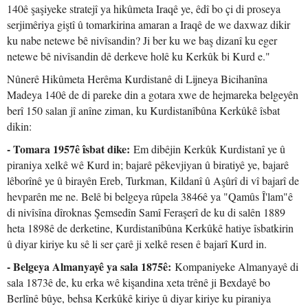
140ê şaşiyeke stratejî ya hikûmeta Iraqê ye, êdî bo çi di proseya
serjimêriya giştî û tomarkirina amaran a Iraqê de we daxwaz dikir
ku nabe netewe bê nivîsandin? Ji ber ku we baş dizanî ku eger
netewe bê nivîsandin dê derkeve holê ku Kerkûk bi Kurd e."
Nûnerê Hikûmeta Herêma Kurdistanê di Lijneya Bicihanîna
Madeya 140ê de di pareke din a gotara xwe de hejmareka belgeyên
berî 150 salan jî anîne ziman, ku Kurdistanîbûna Kerkûkê îsbat
dikin:
- Tomara 1957ê îsbat dike:
Em dibêjin Kerkûk Kurdistanî ye û
piraniya xelkê wê Kurd in; bajarê pêkevjiyan û biratiyê ye, bajarê
lêborînê ye û birayên Ereb, Turkman, Kildanî û Aşûrî di vî bajarî de
hevparên me ne. Belê bi belgeya rûpela 3846ê ya "Qamûs Î'lam"ê
di nivîsîna dîroknas Şemsedîn Samî Feraşerî de ku di salên 1889
heta 1898ê de derketine, Kurdistanîbûna Kerkûkê hatiye îsbatkirin
û diyar kiriye ku sê li ser çarê ji xelkê resen ê bajarî Kurd in.
- Belgeya Almanyayê ya sala 1875ê:
Kompaniyeke Almanyayê di
sala 1873ê de, ku erka wê kişandina xeta trênê ji Bexdayê bo
Berlînê bûye, behsa Kerkûkê kiriye û diyar kiriye ku piraniya