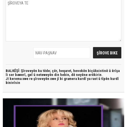
BALKÊŞÎ: Şîroveyên ku têde;
çêr, heqaret, hevokên biçûkxistinê û êrîşa
li ser bawerî, gel û neteweyên din hebin,
dê neyêne erêkirin.
JI kerema xwe re şîroveyên xwe jî bi
gramera kurdî
ya rast û
tîpên kurdî
binivîsin