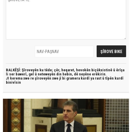
BALKÊŞÎ: Şîroveyên ku têde;
çêr, heqaret, hevokên biçûkxistinê û êrîşa
li ser bawerî, gel û neteweyên din hebin,
dê neyêne erêkirin.
JI kerema xwe re şîroveyên xwe jî bi
gramera kurdî
ya rast û
tîpên kurdî
binivîsin