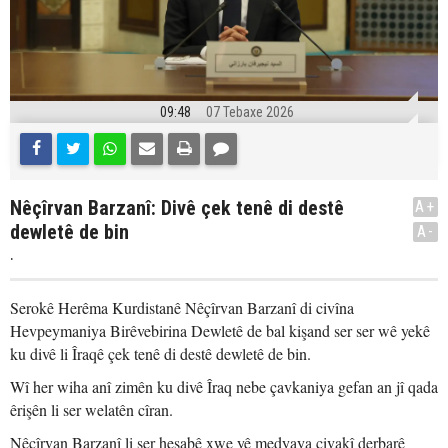
09:48
07 Tebaxe 2026
Nêçîrvan Barzanî: Divê çek tenê di destê
A+
dewletê de bin
A-
.
Serokê Herêma Kurdistanê Nêçîrvan Barzanî di civîna
Hevpeymaniya Birêvebirina Dewletê de bal kişand ser ser wê yekê
ku divê li Îraqê çek tenê di destê dewletê de bin.
Wî her wiha anî zimên ku divê Îraq nebe çavkaniya gefan an jî qada
êrişên li ser welatên cîran.
Nêçîrvan Barzanî li ser hesabê xwe yê medyaya civakî derbarê