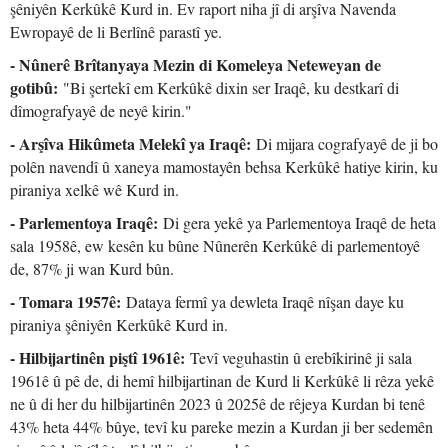
şêniyên Kerkûkê Kurd in. Ev raport niha jî di arşîva Navenda
Ewropayê de li Berlînê parastî ye.
- Nûnerê Brîtanyaya Mezin di Komeleya Neteweyan de
gotibû:
"Bi şertekî em Kerkûkê dixin ser Iraqê, ku destkarî di
dîmografyayê de neyê kirin."
- Arşîva Hikûmeta Melekî ya Iraqê:
Di mijara cografyayê de ji bo
polên navendî û xaneya mamostayên behsa Kerkûkê hatiye kirin, ku
piraniya xelkê wê Kurd in.
- Parlementoya Iraqê:
Di gera yekê ya Parlementoya Iraqê de heta
sala 1958ê, ew kesên ku bûne Nûnerên Kerkûkê di parlementoyê
de, 87% ji wan Kurd bûn.
- Tomara 1957ê:
Dataya fermî ya dewleta Iraqê nîşan daye ku
piraniya şêniyên Kerkûkê Kurd in.
- Hilbijartinên piştî 1961ê:
Tevî veguhastin û erebîkirinê ji sala
1961ê û pê de, di hemî hilbijartinan de Kurd li Kerkûkê li rêza yekê
ne û di her du hilbijartinên 2023 û 2025ê de rêjeya Kurdan bi tenê
43% heta 44% bûye, tevî ku pareke mezin a Kurdan ji ber sedemên