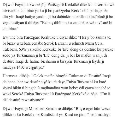
Dijwar Fayeq daxwazê jî ji Parêzgarê Kerkûkê dike ku naveroka wê
nivîsarê bi cih bîne ya ku ji bo parêzgeha Kerkûkê û parêzgehên
din yên Iraqê hatiye şandin, ji bo dabînkirina erdên akincîbûnê ji bo
veguhastiyan û dibêje: "Ez baş dibînim ku cenabê te wê nivîsarê bi
cih bîne."
Ew tîne bîra Parêzgarê Kerkûkê û diyar dike: "Her ji bo zanîna te,
bi bizav û xebata cenabê Serok Barzanî û rehmetî Mam Celal
Talebanî, 63% ya xelkê Kerkûkê bi 'Erê' deng da destûrê ku pareke
zêde ya Turkmanan jî bi 'Erê' deng da, ji ber ku mafên wan jî di
destûrê Iraqê de hatine bicihanîn û birayên Turkman jî feyde ji
madeya 140ê wergirtiye."
Herwesa dibêje: "Gelek mafên birayên Turkman di Destûrê Iraqê
de hene, her ew destûr e yê ku rê daye Eniya Turkmanî ku karê
siyasî bikin û bingeh û ragihandina wan hebe; êdî çawa cenabê te
wekî Serokê Eniya Turkmanî û Parêzgarê Kerkûkê dibêje: "Em li
dijî destûrê rawestiyane?"
Dijwar Fayeq ji Mihemed Seman re dibêje: "Baş e eger hûn wesa
difikirin ku Kerkûk ne Kurdistanî ye, Kurd ne piranî ne û madeya