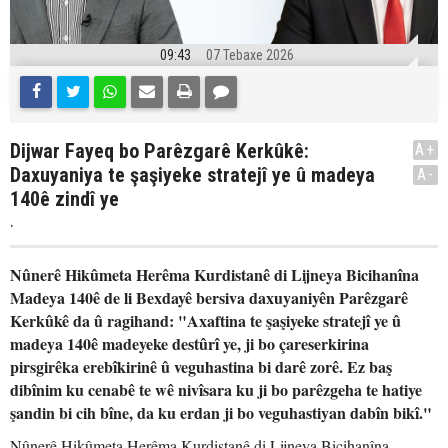
09:43
07 Tebaxe 2026
Dijwar Fayeq bo Parêzgarê Kerkûkê:
A+
Daxuyaniya te şaşiyeke stratejî ye û madeya
A-
140ê zindî ye
.
Nûnerê Hikûmeta Herêma Kurdistanê di Lijneya Bicihanîna
Madeya 140ê de li Bexdayê bersiva daxuyaniyên Parêzgarê
Kerkûkê da û ragihand: "Axaftina te şaşiyeke stratejî ye û
madeya 140ê madeyeke destûrî ye, ji bo çareserkirina
pirsgirêka erebîkirinê û veguhastina bi darê zorê. Ez baş
dibînim ku cenabê te wê nivîsara ku ji bo parêzgeha te hatiye
şandin bi cih bîne, da ku erdan ji bo veguhastiyan dabîn bikî."
Nûnerê Hikûmeta Herêma Kurdistanê di Lijneya Bicihanîna