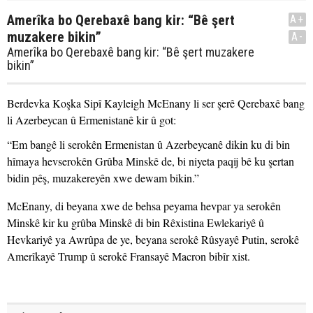
Amerîka bo Qerebaxê bang kir: “Bê şert
A+
muzakere bikin”
A-
Amerîka bo Qerebaxê bang kir: “Bê şert muzakere
bikin”
Berdevka Koşka Sipî Kayleigh McEnany li ser şerê Qerebaxê bang
li Azerbeycan û Ermenistanê kir û got:
“Em bangê li serokên Ermenistan û Azerbeycanê dikin ku di bin
hîmaya hevserokên Grûba Minskê de, bi niyeta paqij bê ku şertan
bidin pêş, muzakereyên xwe dewam bikin.”
McEnany, di beyana xwe de behsa peyama hevpar ya serokên
Minskê kir ku grûba Minskê di bin Rêxistina Ewlekariyê û
Hevkariyê ya Awrûpa de ye, beyana serokê Rûsyayê Putin, serokê
Amerîkayê Trump û serokê Fransayê Macron bibîr xist.