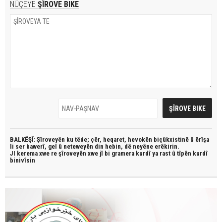
NÛÇEYE
ŞÎROVE BIKE
BALKÊŞÎ: Şîroveyên ku têde;
çêr, heqaret, hevokên biçûkxistinê û êrîşa
li ser bawerî, gel û neteweyên din hebin,
dê neyêne erêkirin.
JI kerema xwe re şîroveyên xwe jî bi
gramera kurdî
ya rast û
tîpên kurdî
binivîsin