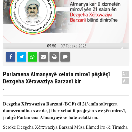
09:50
07 Tebaxe 2026
Parlamena Almanyayê xelata mirovî pêşkêşî
A+
Dezgeha Xêrxwaziya Barzanî kir
A-
.
Dezgeha Xêrxwaziya Barzanî (BCF) di 21’emîn salvegera
damezrandina xwe de, ji ber xebat û projeyên xwe yên mirovî,
ji aliyê Parlamena Almanyayê ve hate xelatkirin.
Serokê Dezgeha Xêrxwaziya Barzanî Mûsa Ehmed îro 6ê Tîrmeha