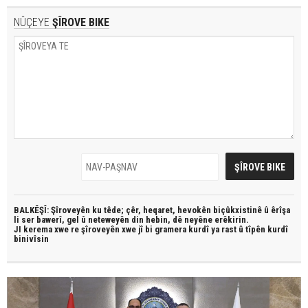
NÛÇEYE
ŞÎROVE BIKE
BALKÊŞÎ: Şîroveyên ku têde;
çêr, heqaret, hevokên biçûkxistinê û êrîşa
li ser bawerî, gel û neteweyên din hebin,
dê neyêne erêkirin.
JI kerema xwe re şîroveyên xwe jî bi
gramera kurdî
ya rast û
tîpên kurdî
binivîsin