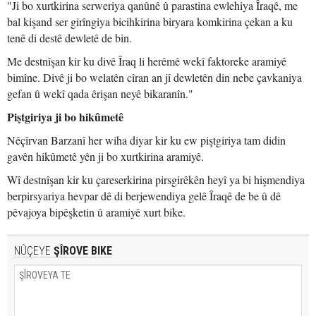
"Ji bo xurtkirina serweriya qanûnê û parastina ewlehiya Îraqê, me
bal kişand ser girîngiya bicihkirina biryara komkirina çekan a ku
tenê di destê dewletê de bin.
Me destnîşan kir ku divê Îraq li herêmê wekî faktoreke aramiyê
bimîne. Divê ji bo welatên cîran an jî dewletên din nebe çavkaniya
gefan û wekî qada êrişan neyê bikaranîn."
Piştgiriya ji bo hikûmetê
Nêçîrvan Barzanî her wiha diyar kir ku ew piştgiriya tam didin
gavên hikûmetê yên ji bo xurtkirina aramiyê.
Wî destnîşan kir ku çareserkirina pirsgirêkên heyî ya bi hişmendiya
berpirsyariya hevpar dê di berjewendiya gelê Îraqê de be û dê
pêvajoya bipêşketin û aramiyê xurt bike.
NÛÇEYE
ŞÎROVE BIKE