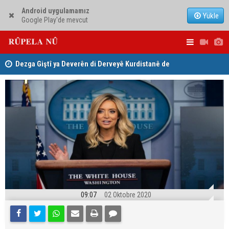
Android uygulamamız
Yükle
Google Play'de mevcut
ha
Dezga Giştî ya Deverên di Derveyê Kurdistanê de
Nêçîrvan Ba
gotinên parêzgere Kerkûkê Muhammed Saman red kir
09:07
02 Oktobre 2020