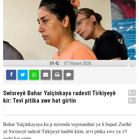
09:42
07 Tebaxe 2026
Swîsreyê Bahar Yalçinkaya radestî Tirkiyeyê
A+
kir: Tevî pitika xwe hat girtin
A-
.
Bahar Yalçinkayaya ku ji navenda vegerandinê ya li bajarê Zurîhê
yê Swîsreyê radestî Tirkiyeyê hatibû kirin, tevî pitika xwe ya 15
mehî hat girtin.