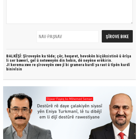
BALKÊŞÎ: Şîroveyên ku têde;
çêr, heqaret, hevokên biçûkxistinê û êrîşa
li ser bawerî, gel û neteweyên din hebin,
dê neyêne erêkirin.
JI kerema xwe re şîroveyên xwe jî bi
gramera kurdî
ya rast û
tîpên kurdî
binivîsin