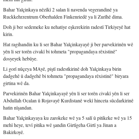
Bahar Yalçinkaya nêzîkî 2 salan li navenda vegerandinê ya
Ruckkehrzentrum Oberhalden Finkenriedê ya li Zurîhê dima.
Doh ji ber sedemeke ku nehatiye eşkerekirin radestî Tirkiyeyê hat
kirin.
Hat ragihandin ku li ser Bahar Yalçinkayayê ji ber parvekirinên wê
yên li ser torên civakî bi tohmeta "propagandaya rêxistinê"
dosyeyek hebûye.
Li gorî nûçeya MAyê, piştî radestkirinê doh Yalçinkaya birin
dadgehê û dadgehê bi tohmeta "propagandaya rêxistinê" biryara
girtina wê da.
Parvekirinên Bahar Yalçinkayayê yên li ser torên civakî yên li ser
Abdullah Ocalan û Rojavayê Kurdistanê wekî hinceta sûcdarkirinê
hatin nîşandan.
Bahar Yalçinkayaya ku zarokeke wê ya 5 salî û pitikeke wê ya 15
mehî heye, tevî pitika wê şandin Girtîgeha Girtî ya Jinan a
Bakirkoyê.