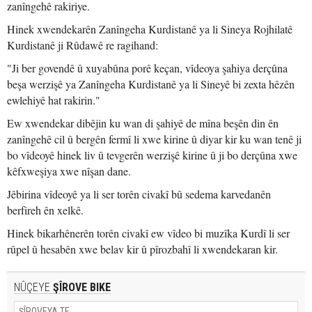
zanîngehê rakiriye.
Hinek xwendekarên Zanîngeha Kurdistanê ya li Sineya Rojhilatê
Kurdistanê ji Rûdawê re ragihand:
"Ji ber govendê û xuyabûna porê keçan, vîdeoya şahiya derçûna
beşa werzişê ya Zanîngeha Kurdistanê ya li Sineyê bi zexta hêzên
ewlehiyê hat rakirin."
Ew xwendekar dibêjin ku wan di şahiyê de mîna beşên din ên
zanîngehê cil û bergên fermî li xwe kirine û diyar kir ku wan tenê ji
bo vîdeoyê hinek liv û tevgerên werzişê kirine û ji bo derçûna xwe
kêfxweşiya xwe nîşan dane.
Jêbirina vîdeoyê ya li ser torên civakî bû sedema karvedanên
berfireh ên xelkê.
Hinek bikarhênerên torên civakî ew vîdeo bi muzîka Kurdî li ser
rûpel û hesabên xwe belav kir û pîrozbahî li xwendekaran kir.
NÛÇEYE
ŞÎROVE BIKE