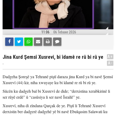
11:06
06 Tebaxe 2026
Jina Kurd Şemsî Xusrevi, bi îdamê re rû bi rû ye
A+
.
A-
Dadgeha Şoreşê ya Tehranê piştî daraza jina Kurd ya bi navê Şemsî
Xusrevî (44) kir, niha xwuyaye ku bi îdamê re rû bi rû ye.
Sûcên ku dadgeh bal bi Xusrevî de dide; “derxistina xerabkirinê li
ser rûyê erdê” û “casûsiya li ser navê Îsraîlê” ye.
Xusrevî, niha di zîndana Qarçak de ye. Piştî li Tehranê Xusrevî
derxistin ber dadgerê dadgehê yê bi navê Ebulqasim Salawati ku