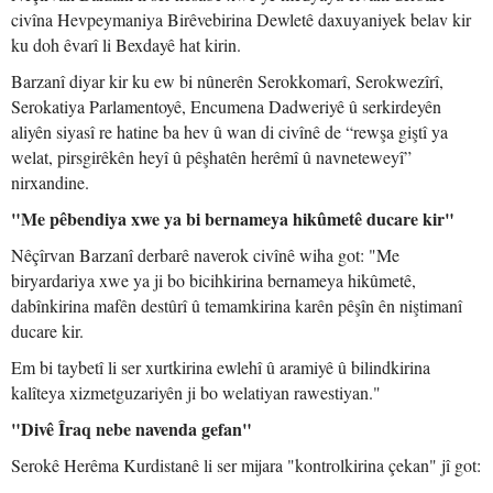
civîna Hevpeymaniya Birêvebirina Dewletê daxuyaniyek belav kir
ku doh êvarî li Bexdayê hat kirin.
Barzanî diyar kir ku ew bi nûnerên Serokkomarî, Serokwezîrî,
Serokatiya Parlamentoyê, Encumena Dadweriyê û serkirdeyên
aliyên siyasî re hatine ba hev û wan di civînê de “rewşa giştî ya
welat, pirsgirêkên heyî û pêşhatên herêmî û navneteweyî”
nirxandine.
"Me pêbendiya xwe ya bi bernameya hikûmetê ducare kir"
Nêçîrvan Barzanî derbarê naverok civînê wiha got: "Me
biryardariya xwe ya ji bo bicihkirina bernameya hikûmetê,
dabînkirina mafên destûrî û temamkirina karên pêşîn ên niştimanî
ducare kir.
Em bi taybetî li ser xurtkirina ewlehî û aramiyê û bilindkirina
kalîteya xizmetguzariyên ji bo welatiyan rawestiyan."
"Divê Îraq nebe navenda gefan"
Serokê Herêma Kurdistanê li ser mijara "kontrolkirina çekan" jî got: