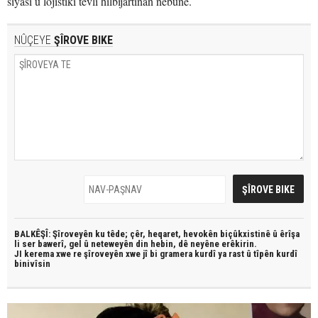
siyasî û lojîstîkî tevlî hilbijartinan nebûne.
NÛÇEYE
ŞÎROVE BIKE
BALKÊŞÎ: Şîroveyên ku têde;
çêr, heqaret, hevokên biçûkxistinê û êrîşa
li ser bawerî, gel û neteweyên din hebin,
dê neyêne erêkirin.
JI kerema xwe re şîroveyên xwe jî bi
gramera kurdî
ya rast û
tîpên kurdî
binivîsin