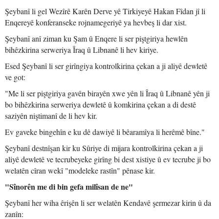
Şeybanî li gel Wezîrê Karên Derve yê Tirkiyeyê Hakan Fîdan jî li
Enqereyê konferanseke rojnamegeriyê ya hevbeş li dar xist.
Şeybanî anî ziman ku Şam û Enqere li ser piştgiriya hewlên
bihêzkirina serweriya Îraq û Libnanê li hev kiriye.
Esed Şeybanî li ser girîngiya kontrolkirina çekan a ji aliyê dewletê
ve got:
"Me li ser piştgiriya gavên birayên xwe yên li Îraq û Libnanê yên ji
bo bihêzkirina serweriya dewletê û komkirina çekan a di destê
saziyên niştimanî de li hev kir.
Ev gaveke bingehîn e ku dê dawiyê li bêaramîya li herêmê bîne."
Şeybanî destnîşan kir ku Sûriye di mijara kontrolkirina çekan a ji
aliyê dewletê ve tecrubeyeke girîng bi dest xistiye û ev tecrube ji bo
welatên cîran wekî "modeleke rastîn" pênase kir.
"Sînorên me di bin gefa milîsan de ne"
Şeybanî her wiha êrişên li ser welatên Kendavê şermezar kirin û da
zanîn: