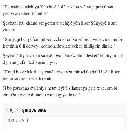
"Parastina ewlehiya Kendavê û dûrxistina wê ya ji pevçûnan
pêdiviyeke herî bilind e."
Şeybanî bal kişand ser gefên ewlehiyê yên li ser Sûriyeyê û anî
ziman:
"Sûriye ji ber gefên milîsên çekdar ên ku sînorên welatên cîran bi
kar tînin û li derveyî kontrola dewletê çekan hildigirin dinale."
Şeybanî diyar kir ku saziyên wan ên ewlehî û leşkerî bi biryardarî li
dijî van gefan têdikoşin û got:
"Em ji bo zêdekirina şiyanên xwe yên mirovî û teknîkî yên li ser
hemû sînorên xwe dixebitin.
Ji bo parastina ewlehiya neteweyî û silametiya gelê xwe, em bi
cîranên xwe re di nav hevahengiyê de ne."
NÛÇEYE
ŞÎROVE BIKE