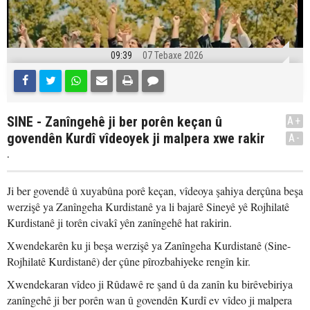
09:39
07 Tebaxe 2026
SINE - Zanîngehê ji ber porên keçan û
A+
govendên Kurdî vîdeoyek ji malpera xwe rakir
A-
.
Ji ber govendê û xuyabûna porê keçan, vîdeoya şahiya derçûna beşa
werzişê ya Zanîngeha Kurdistanê ya li bajarê Sineyê yê Rojhilatê
Kurdistanê ji torên civakî yên zanîngehê hat rakirin.
Xwendekarên ku ji beşa werzişê ya Zanîngeha Kurdistanê (Sine-
Rojhilatê Kurdistanê) der çûne pîrozbahiyeke rengîn kir.
Xwendekaran vîdeo ji Rûdawê re şand û da zanîn ku birêvebiriya
zanîngehê ji ber porên wan û govendên Kurdî ev vîdeo ji malpera