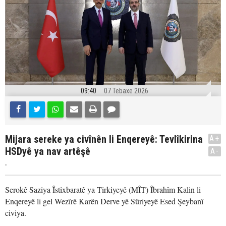
09:40
07 Tebaxe 2026
Mijara sereke ya civînên li Enqereyê: Tevlîkirina
A+
HSDyê ya nav artêşê
A-
.
Serokê Saziya Îstixbaratê ya Tirkiyeyê (MÎT) Îbrahîm Kalin li
Enqereyê li gel Wezîrê Karên Derve yê Sûriyeyê Esed Şeybanî
civiya.