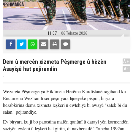
11:07
06 Tebaxe 2026
Dem û mercên xizmeta Pêşmerge û hêzên
A+
Asayîşê hat pejirandin
A-
.
Wezareta Pêşmerge ya Hikûmeta Herêma Kurdistanê ragihand ku
Encûmena Wezîran li ser pêşniyara lîjneyeke pispor, biryara
hesabkirina dema xizmeta leşkerî û ewlehiyê bi awayê "salek bi du
salan" pejirandiye.
Ev biryara ku ji bo parastina mafên qanûnî û darayî yên karmendên
saziyên ewlehî û leşkerî hat girtin, di navbera 4ê Tîrmeha 1992an